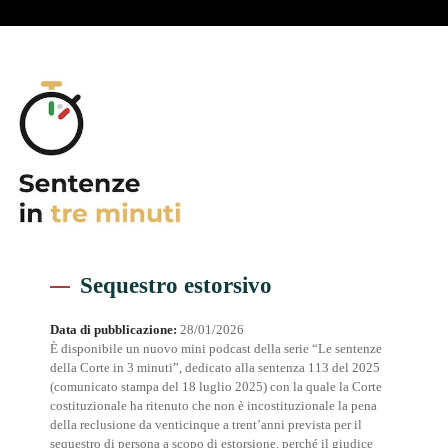
Sequestro estorsivo
Data di pubblicazione:
28/01/2026
È disponibile un nuovo mini podcast della serie “Le sentenze
della Corte in 3 minuti”, dedicato alla sentenza 113 del 2025
(comunicato stampa del 18 luglio 2025) con la quale la Corte
costituzionale ha ritenuto che non è incostituzionale la pena
della reclusione da venticinque a trent’anni prevista per il
sequestro di persona a scopo di estorsione, perché il giudice