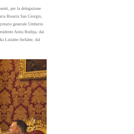
esenti, per la delegazione
aria Rosaria San Giorgio,
egretario generale Umberto
esidente Anita Rodiņa, dai
ika Laizāne-Jurkāne, dal