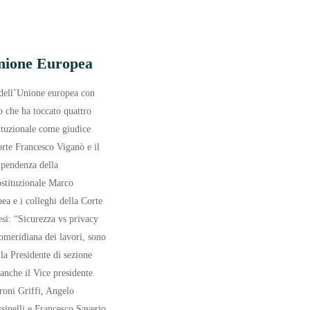
’Unione Europea
a dell’Unione europea con
 che ha toccato quattro
tituzionale come giudice
orte Francesco Viganò e il
dipendenza della
ostituzionale Marco
ea e i colleghi della Corte
esi: “Sicurezza vs privacy
 pomeridiana dei lavori, sono
la Presidente di sezione
anche il Vice presidente
troni Griffi, Angelo
sinelli e Francesco Saverio