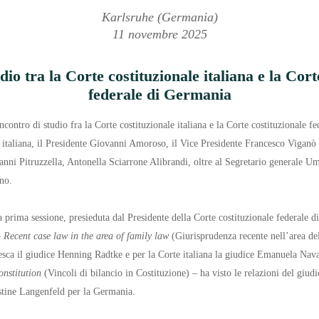
Karlsruhe (Germania)
11 novembre 2025
dio tra la Corte costituzionale italiana e la Cort
federale di Germania
ncontro di studio fra la Corte costituzionale italiana e la Corte costituzionale f
 italiana, il Presidente Giovanni Amoroso, il Vice Presidente Francesco Viganò e
ni Pitruzzella, Antonella Sciarrone Alibrandi, oltre al Segretario generale U
no.
la prima sessione, presieduta dal Presidente della Corte costituzionale federale
–
Recent case law in the area of family law
(Giurisprudenza recente nell’area del
desca il giudice Henning Radtke e per la Corte italiana la giudice Emanuela Nava
onstitution
(Vincoli di bilancio in Costituzione) – ha visto le relazioni del giudi
ristine Langenfeld per la Germania.