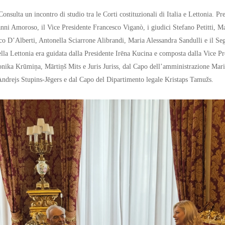
Consulta un incontro di studio tra le Corti costituzionali di Italia e Lettonia. Pr
vanni Amoroso, il Vice Presidente Francesco Viganò, i giudici Stefano Petitti, M
co D’Alberti, Antonella Sciarrone Alibrandi, Maria Alessandra Sandulli e il S
lla Lettonia era guidata dalla Presidente Irēna Kucina e composta dalla Vice Pr
ronika Krūmiņa, Mārtiņš Mits e Juris Juriss, dal Capo dell’amministrazione Mar
Andrejs Stupins-Jēgers e dal Capo del Dipartimento legale Kristaps Tamužs.