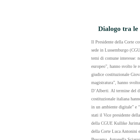
Dialogo tra le
Il Presidente della Corte co
sede in Lussemburgo (CGUE)
temi di comune interesse: ne
europeo”, hanno svolto le r
giudice costituzionale Giova
magistratura”, hanno svolto
D’Alberti. Al termine del di
costituzionale italiana hann
in un ambiente digitale” e “
stati il Vice presidente de
della CGUE Kullike Jurimae.
della Corte Luca Antonini e
Buscema, Antonella Sciarro