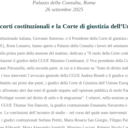
Palazzo della Consulta, Roma
26 settembre 2025
 corti costituzionali e la Corte di giustizia dell
stituzionale italiana, Giovanni Amoroso, e il Presidente della Corte di giustizi
, Koen Lenaerts, hanno aperto a Palazzo della Consulta i lavori del seminario
lla prima parte della sessione del mattino, dedicata a “Il ruolo della Corte cos
elazioni il giudice della CGUE Massimo Condinanzi, il Vice presidente della C
nni Pitruzzella; nella seconda parte, in cui si è discusso su “Stato di diritto in
 i loro interventi l’avvocato generale della CGUE Andrea Biondi e il giudice c
battito sui primi due punti, i giudici della Corte di Giustizia dell’Unione Europ
o affrontato altri due temi di grande impatto sull’opinione pubblica di molti Pa
Sviluppi recenti nel diritto di asilo e di migrazione". I relatori, nella sessione
lla CGUE Thomas Von Danwitz, la giudice costituzionale Emanuela Navarretta e 
 Le conclusioni dell’incontro di studio – nel corso del quale sono intervenuti 
 i giudici costituzionali Stefano Petitti, Maria Rosaria San Giorgio, Filippo Pa
ne Alibrandi, Maria Alessandra Sandulli, Massimo Luciani, Roberto Nicola Cas