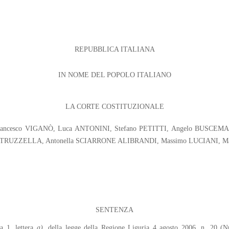
REPUBBLICA ITALIANA
IN NOME DEL POPOLO ITALIANO
LA CORTE COSTITUZIONALE
 : Francesco VIGANÒ, Luca ANTONINI, Stefano PETITTI, Angelo BUSCE
PITRUZZELLA, Antonella SCIARRONE ALIBRANDI, Massimo LUCIANI, Mari
SENTENZA
ma 1, lettera
a
)
, della legge della Regione Liguria 4 agosto 2006, n. 20 (