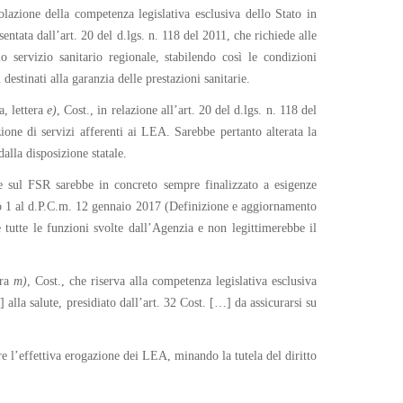
lazione della competenza legislativa esclusiva dello Stato in
sentata dall’art. 20 del d.lgs. n. 118 del 2011, che richiede alle
o servizio sanitario regionale, stabilendo così le condizioni
 destinati alla garanzia delle prestazioni sanitarie.
a, lettera
e
)
, Cost., in relazione all’art. 20 del d.lgs. n. 118 del
ione di servizi afferenti ai LEA. Sarebbe pertanto alterata la
dalla disposizione statale.
e sul FSR sarebbe in concreto sempre finalizzato a esigenze
ato 1 al d.P.C.m. 12 gennaio 2017 (Definizione e aggiornamento
 tutte le funzioni svolte dall’Agenzia e non legittimerebbe il
era
m
)
, Cost., che riserva alla competenza legislativa esclusiva
o] alla salute, presidiato dall’art. 32 Cost. […] da assicurarsi su
e l’effettiva erogazione dei LEA, minando la tutela del diritto