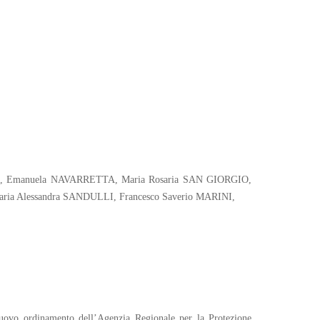
MA, Emanuela NAVARRETTA, Maria Rosaria SAN GIORGIO,
a Alessandra SANDULLI, Francesco Saverio MARINI,
Nuovo ordinamento dell’Agenzia Regionale per la Protezione