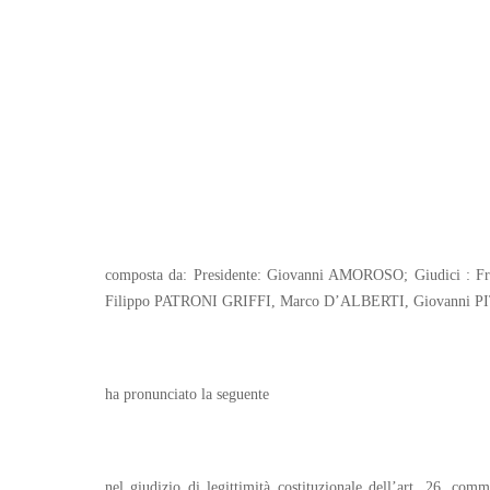
composta da: Presidente: Giovanni AMOROSO; Giudici
Filippo PATRONI GRIFFI, Marco D’ALBERTI, Giovanni 
ha pronunciato la seguente
nel giudizio di legittimità costituzionale dell’art. 26, com