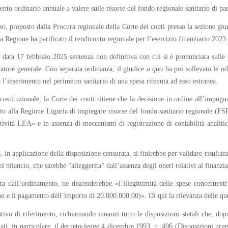
nto ordinario annuale a valere sulle risorse del fondo regionale sanitario di par
rso, proposto dalla Procura regionale della Corte dei conti presso la sezione giu
sa Regione ha parificato il rendiconto regionale per l’esercizio finanziario 2023.
in data 17 febbraio 2025 sentenza non definitiva con cui si è pronunciata sulle
ratore generale. Con separata ordinanza, il giudice
a quo
ha poi sollevato le odi
 l’inserimento nel perimetro sanitario di una spesa ritenuta ad esso estranea.
à costituzionale, la Corte dei conti ritiene che la decisione in ordine all’impu
tito alla Regione Liguria di impiegare risorse del fondo sanitario regionale (F
ività LEA» e in assenza di meccanismi di registrazione di contabilità analitica,
o, in applicazione della disposizione censurata, si finirebbe per validare risultan
del bilancio, che sarebbe “alleggerita” dall’assenza degli oneri relativi al fina
ta dall’ordinamento, ne discenderebbe «l’illegittimità delle spese concernenti
no e il pagamento dell’importo di 20.000.000,00)». Di qui la rilevanza delle que
tivo di riferimento, richiamando innanzi tutto le disposizioni statali che, dopo
ati, in particolare, il decreto-legge 4 dicembre 1993, n. 496 (Disposizioni urgen