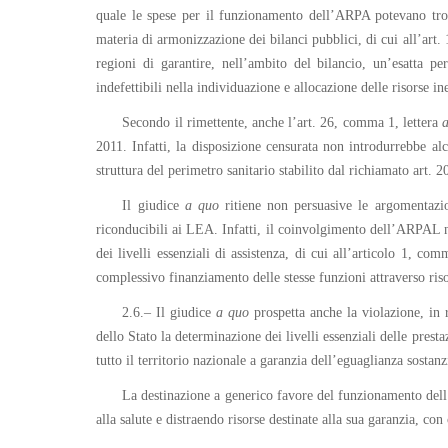
quale le spese per il funzionamento dell’ARPA potevano trova
materia di armonizzazione dei bilanci pubblici, di cui all’art
regioni di garantire, nell’ambito del bilancio, un’esatta pe
indefettibili nella individuazione e allocazione delle risorse in
Secondo il rimettente, anche l’art. 26, comma 1, lettera
2011. Infatti, la disposizione censurata non introdurrebbe al
struttura del perimetro sanitario stabilito dal richiamato art. 2
Il giudice
a quo
ritiene non persuasive le argomentazio
riconducibili ai LEA. Infatti, il coinvolgimento dell’ARPAL n
dei livelli essenziali di assistenza, di cui all’articolo 1, 
complessivo finanziamento delle stesse funzioni attraverso ris
2.6.– Il giudice
a quo
prospetta anche la violazione, in
dello Stato la determinazione dei livelli essenziali delle prestaz
tutto il territorio nazionale a garanzia dell’eguaglianza sostanzi
La destinazione a generico favore del funzionamento dell’
alla salute e distraendo risorse destinate alla sua garanzia, c