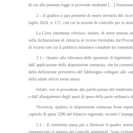
di cui alla presente legge si provvede mediante […] finanziame
2.– Il giudice
a quo
premette di essere investito del rico
luglio 2024, n. 171, con cui la sezione di controllo per la stes
La Corte rimettente riferisce, inoltre, di avere emesso 
sulla dichiarazione di rinuncia al ricorso formulata dal Procu
di ricorso con cui il pubblico ministero contabile ha contestato
2.1.– Quanto alla rilevanza delle questioni di legittimit
dall’applicazione della disposizione censurata, che ha consen
della definizione preventiva del fabbisogno collegato alle «att
della salute
stricto
sensu
intesa.
Infatti, ove si procedesse alla parificazione del rendicont
e dall’allargamento degli spazi di spesa della parte ordinaria 
Viceversa, qualora la disposizione censurata fosse espun
capitolo di spesa 5296 del bilancio regionale, recante l’impeg
2.2.– Il rimettente passa poi a illustrare il quadro norma
riorganizzato il sistema dei controlli ambientali. Sono richiam