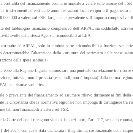
a centralità del finanziamento ordinario annuale a valere sulle risorse del FSR
ta ai trasferimenti ad enti delle amministrazioni locali e riporta il pagamento
 20.000.000 a valere sul FSR, largamente prevalente sull’importo complessivo di
 del fabbisogno finanziario complessivo dell’ARPAL sia soddisfatto attraverso
ttività svolte dalla stessa Agenzia riconducibili ai LEA.
i attribuite ad ARPAL, solo in minima parte «riconducibili a funzioni sanitari
 determinerebbe l’alterazione della «struttura del perimetro delle spese sanita
razione della spesa sanitaria».
tterebbe alla Regione Liguria «dimostrare una puntuale correlazione tra risorse 
lazione, tuttavia, non è prevista (e, quindi, non è imposta) dalla norma region
PAL con risorse sanitarie».
rale o prevalente del finanziamento ad assumere rilievo dirimente ai fini della q
ante la circostanza che la normativa regionale non imponga di distinguere tra ris
ome tali non finanziabili a valere sul FSR.
 della Corte dei conti ritengono violato, innanzi tutto, l’art. 117, secondo comma
 del 2024, con cui è stata dichiarata l’illegittimità costituzionale della dispo