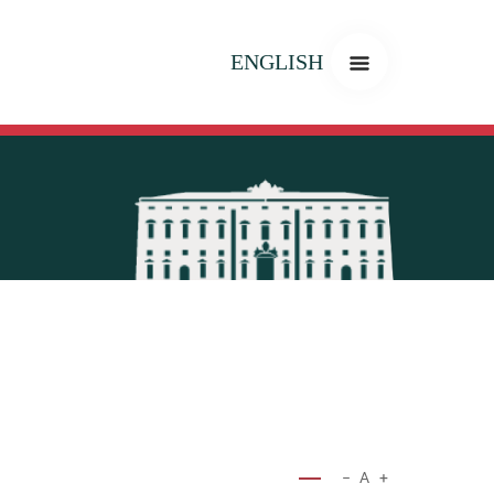
ENGLISH
−
A
+