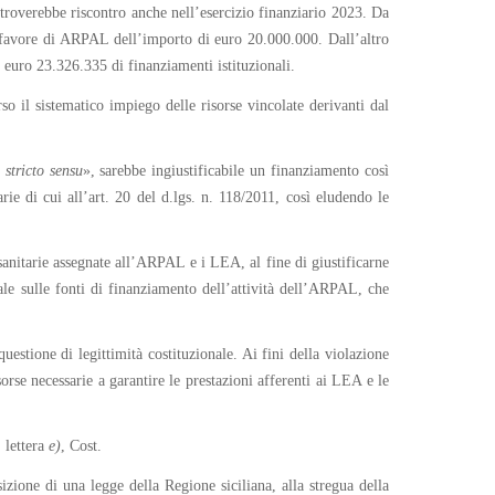
 troverebbe riscontro anche nell’esercizio finanziario 2023. Da
 a favore di ARPAL dell’importo di euro 20.000.000. Dall’altro
 euro 23.326.335 di finanziamenti istituzionali.
 il sistematico impiego delle risorse vincolate derivanti dal
e
stricto
sensu
», sarebbe ingiustificabile un finanziamento così
rie di cui all’art. 20 del d.lgs. n. 118/2011, così eludendo le
sanitarie assegnate all’ARPAL e i LEA, al fine di giustificarne
ale sulle fonti di finanziamento dell’attività dell’ARPAL, che
uestione di legittimità costituzionale. Ai fini della violazione
orse necessarie a garantire le prestazioni afferenti ai LEA e le
, lettera
e
)
, Cost.
sizione di una legge della Regione siciliana, alla stregua della