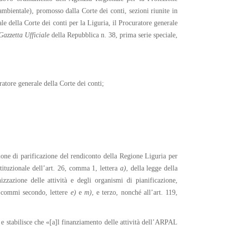
mbientale), promosso dalla Corte dei conti, sezioni riunite in
le della Corte dei conti per la Liguria, il Procuratore generale
Gazzetta Ufficiale
della Repubblica n. 38, prima serie speciale,
atore generale della Corte dei conti;
ione di parificazione del rendiconto della Regione Liguria per
stituzionale dell’art. 26, comma 1, lettera
a
)
, della legge della
azione delle attività e degli organismi di pianificazione,
, commi secondo, lettere
e
)
e
m
)
, e terzo, nonché all’art. 119,
e stabilisce che «[a]l finanziamento delle attività dell’ARPAL