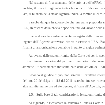
Nel sistema di finanziamento delle attività dell’ARPAL, l
un lato, il bilancio regionale indica la quota di FSR destina
lato, il bilancio della stessa Agenzia indica la somma di euro
Sarebbe dunque irragionevole che una parte preponderante
FSR, in assenza della previa e specifica individuazione delle a
Stante il carattere estremamente variegato delle funzion
ingente dell’Agenzia attraverso risorse riservate ai LEA. Esso
finalità di armonizzazione contabile in punto di rigida perimet
Ad avviso delle sezioni riunite della Corte dei conti, spe
il finanziamento a carico del perimetro sanitario. Tale corre
ammette il finanziamento indiscriminato delle attività dell’AR
Secondo il giudice
a quo
, non sarebbe il carattere integ
dell’art. 20 del d.lgs. n. 118 del 2011, sarebbe, invece, rilev
altre attività, numerose ed eterogenee, affidate all’Agenzia, c
2.5.– Sulla base di tali considerazioni, le sezioni riunite
Al riguardo, è richiamata la sentenza di questa Corte n. 1