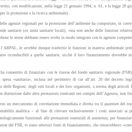
ertito, con modificazioni, nella legge 21 gennaio 1994, n. 61, e la legge 28 gi
 per la protezione e la ricerca ambientale).
elle agenzie regionali per la protezione dell’ambiente ha comportato, in coeren
de sanitarie (ex unità sanitarie locali), «ma non anche delle funzioni relative a
bene le stesse debbano essere svolte in modo integrato con le agenzie competen
e l’ARPAL, le avrebbe dunque trasferito le funzioni in materia ambientale prima 
rte riconducibili a quelle sanitarie, sicché il loro finanziamento dovrebbe man
 ha consentito di finanziare con le risorse del fondo sanitario regionale (FS
 spesa «sanitaria», inclusa nel perimetro di cui all’art. 20 del decreto le
o delle Regioni, degli enti locali e dei loro organismi, a norma degli articol
n distinzione dalle altre prestazioni rientranti nei compiti dell’Agenzia, non fin
erso un meccanismo di correlazione immediata e diretta tra il
quantum
del tra
abilità analitica – al fine di rilevare esclusivamente i costi associati ai pr
ologicamente funzionali alle prestazioni essenziali di assistenza, per finanziar
risorse del FSR, vi siano ulteriori fonti di finanziamento, che rimarrebbero «co