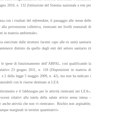
ugno 2016, n. 132 (Istituzione del Sistema nazionale a rete per
za con i risultati del
referendum
, il passaggio alle stesse delle
lla prevenzione collettiva, rientranti nei livelli essenziali di
ti in materia ambientale».
esercitate dalle strutture facenti capo alle ex unità sanitarie
tenersi distinto da quello degli enti del settore sanitario (è
R) le spese di funzionamento dell’ARPAL, così qualificando la
gislativo 23 giugno 2011, n. 118 (Disposizioni in materia di
i 1 e 2 della legge 5 maggio 2009, n. 42), ma non ha indicato i
anziabili con le risorse destinate ai LEA.
sferimento e il fabbisogno per le attività rientranti nei LEA»,
ocessi relativi alla tutela della salute
stricto
sensu
intesa –
e anche attività che non vi rientrano». Rischio non arginabile,
munque marginali in termini quantitativi».