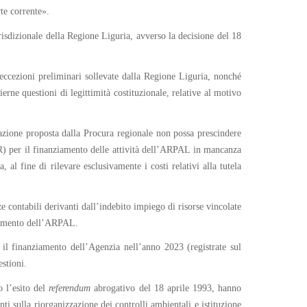
te corrente».
risdizionale della Regione Liguria, avverso la decisione del 18
 eccezioni preliminari sollevate dalla Regione Liguria, nonché
erne questioni di legittimità costituzionale, relative al motivo
gnazione proposta dalla Procura regionale non possa prescindere
SR) per il finanziamento delle attività dell’ARPAL in mancanza
 al fine di rilevare esclusivamente i costi relativi alla tutela
ze contabili derivanti dall’indebito impiego di risorse vincolate
nziamento dell’ARPAL.
 il finanziamento dell’Agenzia nell’anno 2023 (registrate sul
stioni.
 l’esito del
referendum
abrogativo del 18 aprile 1993, hanno
ti sulla riorganizzazione dei controlli ambientali e istituzione