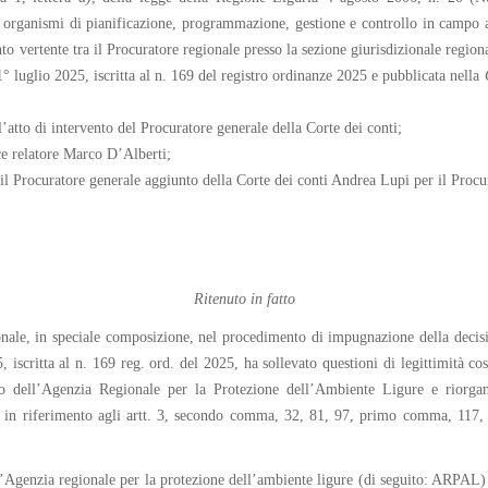
i organismi di pianificazione, programmazione, gestione e controllo in campo a
o vertente tra il Procuratore regionale presso la sezione giurisdizionale regiona
° luglio 2025, iscritta al n. 169 del registro ordinanze 2025 e pubblicata nella
’atto di intervento del Procuratore generale della Corte dei conti;
ce relatore Marco D’Alberti;
l Procuratore generale aggiunto della Corte dei conti Andrea Lupi per il Procur
Ritenuto in fatto
zionale, in speciale composizione, nel procedimento di impugnazione della decis
 iscritta al n. 169 reg. ord. del 2025, ha sollevato questioni di legittimità co
ell’Agenzia Regionale per la Protezione dell’Ambiente Ligure e riorganizz
 in riferimento agli artt. 3, secondo comma, 32, 81, 97, primo comma, 117
l’Agenzia regionale per la protezione dell’ambiente ligure (di seguito: ARPAL) 