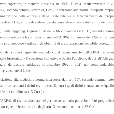
re copertura, in maniera indistinta, nel FSR. È stata infatti ravvisata la vio
. 117, secondo comma, lettera
e
)
, Cost., in relazione alla norma interposta rappre
rimetrazione delle entrate e delle uscite relative al finanziamento del propri
erenti ai LEA, al fine di evitare opacità contabili e indebite distrazioni dei fondi
a
)
, della legge reg. Liguria n. 20 del 2006 violerebbe l’art. 117, secondo comm
cuna correlazione tra il trasferimento all’ARPAL di risorse del FSR e l’erogaz
0 e risulterebbero vanificati gli obiettivi di armonizzazione contabile perseguiti 
ni della difesa regionale, secondo cui il finanziamento dell’ARPAL a valer
elle funzioni di «Prevenzione Collettiva e Sanità Pubblica», di cui all’Alleg
comma 7, del decreto legislativo 30 dicembre 1992, n. 502), non comprenderebbe
orse vincolate ai LEA.
 relazione alla medesima norma interposta, dell’art. 117, secondo comma, lett
ioni concernenti i diritti civili e sociali, «tra i quali diritti rientra anche [quell
ale dei cittadini (art. 3 Cost.)».
ARPAL di risorse vincolate del perimetro sanitario potrebbe infatti pregiudicar
on conseguente lesione anche degli artt. 3, secondo comma, e 32 Cost.