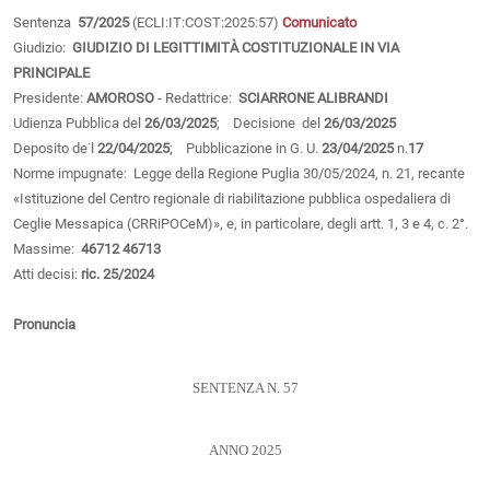
Sentenza
57/2025
(ECLI:IT:COST:2025:57)
Comunicato
Giudizio:
GIUDIZIO DI LEGITTIMITÀ COSTITUZIONALE IN VIA
PRINCIPALE
Presidente:
AMOROSO
- Redattrice:
SCIARRONE ALIBRANDI
Udienza Pubblica del
26/03/2025
; Decisione del
26/03/2025
Deposito de˙l
22/04/2025
; Pubblicazione in G. U.
23/04/2025
n.
17
Norme impugnate: Legge della Regione Puglia 30/05/2024, n. 21, recante
«Istituzione del Centro regionale di riabilitazione pubblica ospedaliera di
Ceglie Messapica (CRRiPOCeM)», e, in particolare, degli artt. 1, 3 e 4, c. 2°.
Massime:
46712
46713
Atti decisi:
ric. 25/2024
Pronuncia
SENTENZA N. 57
ANNO 2025