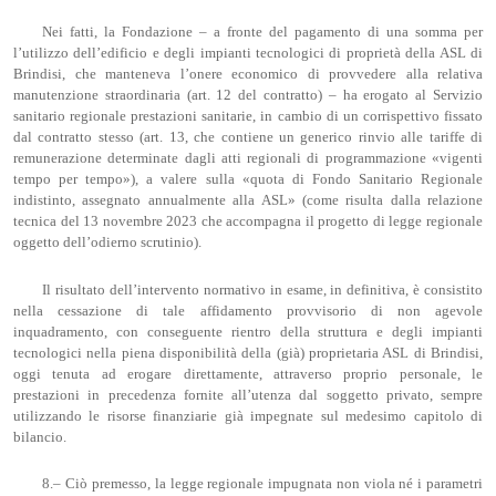
Nei fatti, la Fondazione – a fronte del pagamento di una somma per
l’utilizzo dell’edificio e degli impianti tecnologici di proprietà della ASL di
Brindisi, che manteneva l’onere economico di provvedere alla relativa
manutenzione straordinaria (art. 12 del contratto) – ha erogato al Servizio
sanitario regionale prestazioni sanitarie, in cambio di un corrispettivo fissato
dal contratto stesso (art. 13, che contiene un generico rinvio alle tariffe di
remunerazione determinate dagli atti regionali di programmazione «vigenti
tempo per tempo»), a valere sulla «quota di Fondo Sanitario Regionale
indistinto, assegnato annualmente alla ASL» (come risulta dalla relazione
tecnica del 13 novembre 2023 che accompagna il progetto di legge regionale
oggetto dell’odierno scrutinio).
Il risultato dell’intervento normativo in esame, in definitiva, è consistito
nella cessazione di tale affidamento provvisorio di non agevole
inquadramento, con conseguente rientro della struttura e degli impianti
tecnologici nella piena disponibilità della (già) proprietaria ASL di Brindisi,
oggi tenuta ad erogare direttamente, attraverso proprio personale, le
prestazioni in precedenza fornite all’utenza dal soggetto privato, sempre
utilizzando le risorse finanziarie già impegnate sul medesimo capitolo di
bilancio.
8.– Ciò premesso, la legge regionale impugnata non viola né i parametri