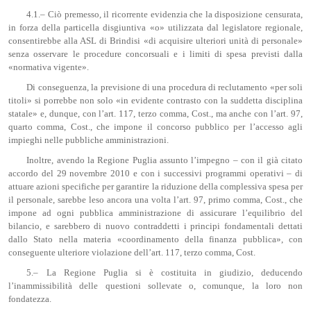
4.1.– Ciò premesso, il ricorrente evidenzia che la disposizione censurata,
in forza della particella disgiuntiva «o» utilizzata dal legislatore regionale,
consentirebbe alla ASL di Brindisi «di acquisire ulteriori unità di personale»
senza osservare le procedure concorsuali e i limiti di spesa previsti dalla
«normativa vigente».
Di conseguenza, la previsione di una procedura di reclutamento «per soli
titoli» si porrebbe non solo «in evidente contrasto con la suddetta disciplina
statale» e, dunque, con l’art. 117, terzo comma, Cost., ma anche con l’art. 97,
quarto comma, Cost., che impone il concorso pubblico per l’accesso agli
impieghi nelle pubbliche amministrazioni.
Inoltre, avendo la Regione Puglia assunto l’impegno – con il già citato
accordo del 29 novembre 2010 e con i successivi programmi operativi – di
attuare azioni specifiche per garantire la riduzione della complessiva spesa per
il personale, sarebbe leso ancora una volta l’art. 97, primo comma, Cost., che
impone ad ogni pubblica amministrazione di assicurare l’equilibrio del
bilancio, e sarebbero di nuovo contraddetti i principi fondamentali dettati
dallo Stato nella materia «coordinamento della finanza pubblica», con
conseguente ulteriore violazione dell’art. 117, terzo comma, Cost.
5.– La Regione Puglia si è costituita in giudizio, deducendo
l’inammissibilità delle questioni sollevate o, comunque, la loro non
fondatezza.