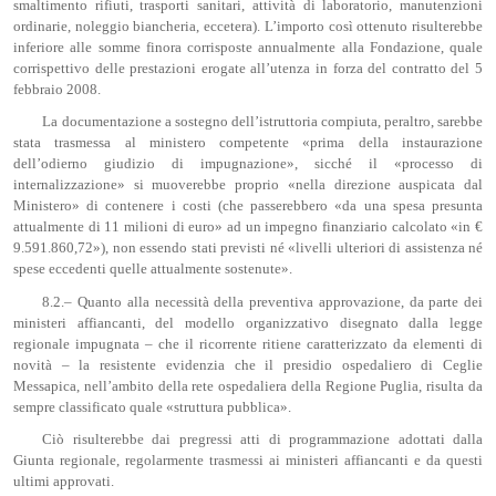
smaltimento rifiuti, trasporti sanitari, attività di laboratorio, manutenzioni
ordinarie, noleggio biancheria, eccetera). L’importo così ottenuto risulterebbe
inferiore alle somme finora corrisposte annualmente alla Fondazione, quale
corrispettivo delle prestazioni erogate all’utenza in forza del contratto del 5
febbraio 2008.
La documentazione a sostegno dell’istruttoria compiuta, peraltro, sarebbe
stata trasmessa al ministero competente «prima della instaurazione
dell’odierno giudizio di impugnazione», sicché il «processo di
internalizzazione» si muoverebbe proprio «nella direzione auspicata dal
Ministero» di contenere i costi (che passerebbero «da una spesa presunta
attualmente di 11 milioni di euro» ad un impegno finanziario calcolato «in €
9.591.860,72»), non essendo stati previsti né «livelli ulteriori di assistenza né
spese eccedenti quelle attualmente sostenute».
8.2.– Quanto alla necessità della preventiva approvazione, da parte dei
ministeri affiancanti, del modello organizzativo disegnato dalla legge
regionale impugnata – che il ricorrente ritiene caratterizzato da elementi di
novità – la resistente evidenzia che il presidio ospedaliero di Ceglie
Messapica, nell’ambito della rete ospedaliera della Regione Puglia, risulta da
sempre classificato quale «struttura pubblica».
Ciò risulterebbe dai pregressi atti di programmazione adottati dalla
Giunta regionale, regolarmente trasmessi ai ministeri affiancanti e da questi
ultimi approvati.