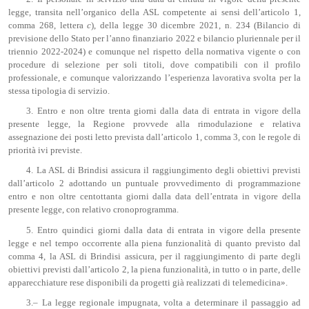
legge, transita nell’organico della ASL competente ai sensi dell’articolo 1,
comma 268, lettera
c
), della legge 30 dicembre 2021, n. 234 (Bilancio di
previsione dello Stato per l’anno finanziario 2022 e bilancio pluriennale per il
triennio 2022-2024) e comunque nel rispetto della normativa vigente o con
procedure di selezione per soli titoli, dove compatibili con il profilo
professionale, e comunque valorizzando l’esperienza lavorativa svolta per la
stessa tipologia di servizio.
3. Entro e non oltre trenta giorni dalla data di entrata in vigore della
presente legge, la Regione provvede alla rimodulazione e relativa
assegnazione dei posti letto prevista dall’articolo 1, comma 3, con le regole di
priorità ivi previste.
4. La ASL di Brindisi assicura il raggiungimento degli obiettivi previsti
dall’articolo 2 adottando un puntuale provvedimento di programmazione
entro e non oltre centottanta giorni dalla data dell’entrata in vigore della
presente legge, con relativo cronoprogramma.
5. Entro quindici giorni dalla data di entrata in vigore della presente
legge e nel tempo occorrente alla piena funzionalità di quanto previsto dal
comma 4, la ASL di Brindisi assicura, per il raggiungimento di parte degli
obiettivi previsti dall’articolo 2, la piena funzionalità, in tutto o in parte, delle
apparecchiature rese disponibili da progetti già realizzati di telemedicina».
3.– La legge regionale impugnata, volta a determinare il passaggio ad