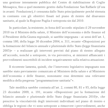
una gestione interamente pubblica del Centro di riabilitazione di Ceglie
Messapica, fino a quel momento gestito dalla Fondazione San Raffaele (d’ora
in avanti: Fondazione), è censurata dallo Stato principalmente perché ritenuta
in contrasto con gli obiettivi fissati nel piano di rientro dal disavanzo
sanitario, al quale la Regione Puglia è sottoposta sin dal 2010.
In particolare, la resistente, in forza dell’accordo stipulato il 29 novembre
2010 tra il Ministro della salute, il Ministro dell’economia e delle finanze ed
il Presidente della Giunta regionale, si sarebbe impegnata – ai sensi dell’art. 1,
comma 180, della legge 30 dicembre 2004, n. 311, recante «Disposizioni per
la formazione del bilancio annuale e pluriennale dello Stato (legge finanziaria
2005)» – a realizzare gli interventi previsti dal piano di rientro allegato
all’accordo, nonché a sottoporre, in via preventiva, ai ministeri affiancanti i
provvedimenti suscettibili di incidere negativamente sulla relativa attuazione.
Il ricorrente lamenta, quindi, che l’intervento legislativo impugnato non
sarebbe stato previamente comunicato al Ministero della salute e al Ministero
dell’economia e delle finanze, nonostante esso determini una «rilevante
modifica della pregressa “programmazione sanitaria”».
Tale modifica sarebbe contraria all’art. 2, commi 80, 81 e 95, della legge
23 dicembre 2009, n. 191, recante «Disposizioni per la formazione del
bilancio annuale e pluriennale dello Stato (legge finanziaria 2010)», che
prescrive la vincolatività degli interventi individuati nel piano di rientro e
obbliga le regioni che vi sono sottoposte a rimuovere i provvedimenti, anche