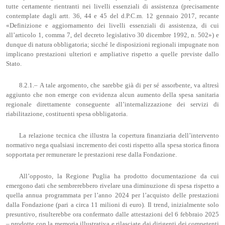
tutte certamente rientranti nei livelli essenziali di assistenza (precisamente
contemplate dagli artt. 36, 44 e 45 del d.P.C.m. 12 gennaio 2017, recante
«Definizione e aggiornamento dei livelli essenziali di assistenza, di cui
all’articolo 1, comma 7, del decreto legislativo 30 dicembre 1992, n. 502») e
dunque di natura obbligatoria; sicché le disposizioni regionali impugnate non
implicano prestazioni ulteriori e ampliative rispetto a quelle previste dallo
Stato.
8.2.1.– A tale argomento, che sarebbe già di per sé assorbente, va altresì
aggiunto che non emerge con evidenza alcun aumento della spesa sanitaria
regionale direttamente conseguente all’internalizzazione dei servizi di
riabilitazione, costituenti spesa obbligatoria.
La relazione tecnica che illustra la copertura finanziaria dell’intervento
normativo nega qualsiasi incremento dei costi rispetto alla spesa storica finora
sopportata per remunerare le prestazioni rese dalla Fondazione.
All’opposto, la Regione Puglia ha prodotto documentazione da cui
emergono dati che sembrerebbero rivelare una diminuzione di spesa rispetto a
quella annua programmata per l’anno 2024 per l’acquisto delle prestazioni
dalla Fondazione (pari a circa 11 milioni di euro). Il trend, inizialmente solo
presuntivo, risulterebbe ora confermato dalle attestazioni del 6 febbraio 2025
– prodotte con la memoria illustrativa e rilasciate dai dirigenti dei competenti