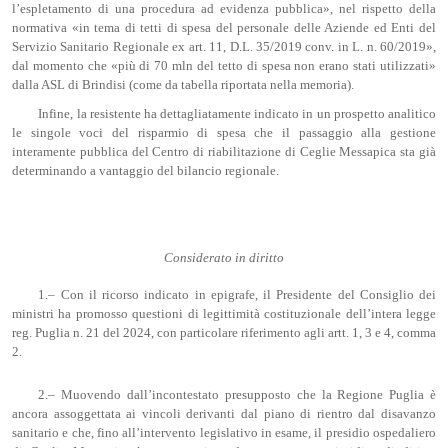
l’espletamento di una procedura ad evidenza pubblica», nel rispetto della
normativa «in tema di tetti di spesa del personale delle Aziende ed Enti del
Servizio Sanitario Regionale ex art. 11, D.L. 35/2019 conv. in L. n. 60/2019»,
dal momento che «più di 70 mln del tetto di spesa non erano stati utilizzati»
dalla ASL di Brindisi (come da tabella riportata nella memoria).
Infine, la resistente ha dettagliatamente indicato in un prospetto analitico
le singole voci del risparmio di spesa che il passaggio alla gestione
interamente pubblica del Centro di riabilitazione di Ceglie Messapica sta già
determinando a vantaggio del bilancio regionale.
Considerato in diritto
1.– Con il ricorso indicato in epigrafe, il Presidente del Consiglio dei
ministri ha promosso questioni di legittimità costituzionale dell’intera legge
reg. Puglia n. 21 del 2024, con particolare riferimento agli artt. 1, 3 e 4, comma
2.
2.– Muovendo dall’incontestato presupposto che la Regione Puglia è
ancora assoggettata ai vincoli derivanti dal piano di rientro dal disavanzo
sanitario e che, fino all’intervento legislativo in esame, il presidio ospedaliero