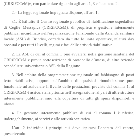
(CRRiPOCeM)», con particolare riguardo agli artt. 1, 3 e 4, comma 2.
2.– La legge regionale impugnata dispone, all’art. 1:
«1. È istituito il Centro regionale pubblico di riabilitazione ospedaliera
di Ceglie Messapica (CRRiPOCeM), di proprietà e gestione interamente
pubblica, incardinato nell’organizzazione funzionale della Azienda sanitaria
locale (ASL) di Brindisi, corredato da tutte le unità operative, relativi day
hospital e per tutti i livelli, regimi e fasi delle attività riabilitative.
2. La ASL di cui al comma 1 può avvalersi nella gestione sanitaria del
CRRiPOCeM e previa sottoscrizione di protocollo d’intesa, di altre Aziende
ospedaliere universitarie o ASL della Regione.
3. Nell’ambito della programmazione regionale sul fabbisogno di posti
letto riabilitativi, oppure nell’ambito di qualsiasi rimodulazione pure
funzionale ad assicurare il livello delle prestazioni previste dal comma 1, al
CRRiPOCeM è assicurata la priorità nell’assegnazione, al pari di altre strutture
interamente pubbliche, sino alla copertura di tutti gli spazi disponibili e
idonei.
4. La gestione interamente pubblica di cui al comma 1 è riferita,
inderogabilmente, ai servizi e alle attività sanitarie».
L’art. 2 individua i principi cui deve ispirarsi l’operato del centro,
prescrivendo: