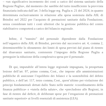
– «un significativo incremento dei costi a carico del sistema sanitario della
Regione Puglia», dal momento che sarebbe del tutto insufficiente la provvista
finanziaria indicata dall’art. 3 della legge reg. Puglia n. 21 del 2024, in quanto
determinata esclusivamente in relazione alla spesa sostenuta dalla ASL di
Brindisi nel 2022 per l’acquisto di prestazioni sanitarie dalla Fondazione,
senza considerare tutti i costi ulteriori che la gestione pubblica del centro
riabilitativo comporterà a carico del bilancio regionale.
Infine, il “transito” del personale dipendente dalla Fondazione
nell’organico della ASL di Brindisi, previsto dal successivo art. 4, comma 2,
determinerebbe lo sforamento dei limiti di spesa previsti dal piano di rientro
dal disavanzo sanitario, contenente l’impegno della Regione Puglia a
perseguire la riduzione della complessiva spesa per il personale.
Di qui, imputabile all’intera legge regionale impugnata, la prospettata
lesione dell’art. 97, primo comma, Cost., che impone alle amministrazioni
pubbliche di assicurare l’equilibrio dei bilanci e la sostenibilità del debito
pubblico, e dell’art. 117, terzo comma, Cost., quest’ultimo per violazione dei
principi fondamentali dettati dallo Stato nelle materie «coordinamento della
finanza pubblica» e «tutela della salute», che «precludono alle Regioni, in
fase di rientro dal deficit, di deliberare spese per l’erogazione di prestazioni
sanitarie superiori» ai livelli essenziali di assistenza (LEA).