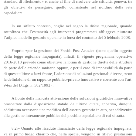
standard di riferimento» e, anche al fine di risolvere tale criticità, poneva, tra
gli obiettivi da perseguire, quello consistente nel riordino della rete
ospedaliera.
In un siffatto contesto, coglie nel segno la difesa regionale, quando
sottolinea che l’estraneità agli interventi programmati affliggeva piuttosto
l’atipico modello gestorio operante in forza del contratto del 5 febbraio 2008.
Proprio «per la gestione dei Presidi Post-Acuzie» (come quello oggetto
della legge regionale impugnata), infatti, il vigente programma operativo
2016-2018 prevede come obiettivo la forma di gestione diretta delle strutture
da parte delle aziende sanitarie oppure, e per il caso di impossibilità da parte
di queste ultime a farvi fronte, l’adozione di soluzioni gestionali diverse, «con
la definizione di un rapporto pubblico‐privato innovativo e coerente con l’art.
9‐
bis
del D.Lgs. n. 502/1992».
A fronte della mancata attivazione delle soluzioni giuridiche innovative
prospettate dalla disposizione statale da ultimo citata, appariva, dunque,
addirittura necessaria una modifica dell’assetto gestorio in atto, per addivenire
alla gestione interamente pubblica del presidio ospedaliero di cui si tratta.
8.2.– Quanto alle ricadute finanziarie della legge regionale impugnata,
va in primo luogo chiarito che, nella specie, vengono in rilievo prestazioni