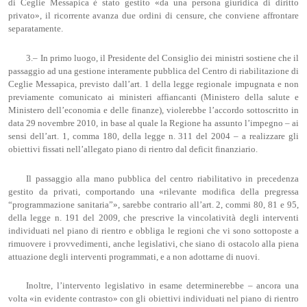
di Ceglie Messapica è stato gestito «da una persona giuridica di diritto
privato», il ricorrente avanza due ordini di censure, che conviene affrontare
separatamente.
3.– In primo luogo, il Presidente del Consiglio dei ministri sostiene che il
passaggio ad una gestione interamente pubblica del Centro di riabilitazione di
Ceglie Messapica, previsto dall’art. 1 della legge regionale impugnata e non
previamente comunicato ai ministeri affiancanti (Ministero della salute e
Ministero dell’economia e delle finanze), violerebbe l’accordo sottoscritto in
data 29 novembre 2010, in base al quale la Regione ha assunto l’impegno – ai
sensi dell’art. 1, comma 180, della legge n. 311 del 2004 – a realizzare gli
obiettivi fissati nell’allegato piano di rientro dal deficit finanziario.
Il passaggio alla mano pubblica del centro riabilitativo in precedenza
gestito da privati, comportando una «rilevante modifica della pregressa
“programmazione sanitaria”», sarebbe contrario all’art. 2, commi 80, 81 e 95,
della legge n. 191 del 2009, che prescrive la vincolatività degli interventi
individuati nel piano di rientro e obbliga le regioni che vi sono sottoposte a
rimuovere i provvedimenti, anche legislativi, che siano di ostacolo alla piena
attuazione degli interventi programmati, e a non adottarne di nuovi.
Inoltre, l’intervento legislativo in esame determinerebbe – ancora una
volta «in evidente contrasto» con gli obiettivi individuati nel piano di rientro