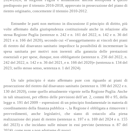
predisposto per il triennio 2016-2018, approvato in prosecuzione del piano di
rientro originario, concernente il triennio 2010-2012.
Entrambe le parti non mettono in discussione il principio di diritto, più
volte affermato dalla giurisprudenza costituzionale anche in relazione alla
stessa Regione Puglia (sentenze n. 242 e n. 161 del 2022, n. 142 e n. 36 del
2021 e n. 166 del 2020), secondo cui «l’assoggettamento ai vincoli dei piani
di rientro dal disavanzo sanitario impedisce la possibilità di incrementare la
spesa sanitaria per motivi non inerenti alla garanzia delle prestazioni
essenziali e per spese, dunque, non obbligatorie (sentenze n. 256 del 2022, n.
242 del 2022, n. 142 e n. 36 del 2021, e n. 166 del 2020)» (sentenza n. 134 del
2023; nello stesso senso, sentenza n. 1 del 2024).
Un tale principio è stato affermato pure con riguardo ai piani di
prosecuzione del rientro dal disavanzo sanitario (sentenze n. 190 del 2022 e n.
130 del 2020), come quello attualmente vigente nella Regione Puglia. Anche
in tali situazioni, per effetto delle previsioni dell’art. 2, commi 80 e 95, della
legge n. 191 del 2009 – espressioni di un principio fondamentale in materia di
coordinamento della finanza pubblica –, la Regione è obbligata a rimuovere i
provvedimenti, anche legislativi, che siano di ostacolo alla piena
realizzazione dei piani di rientro (sentenze n. 197 e n. 169 del 2024 e n. 155
del 2023) o che incidano sulle misure in essi previste (sentenza n. 87 del
2024), come pure a non adottarne di nuovi.