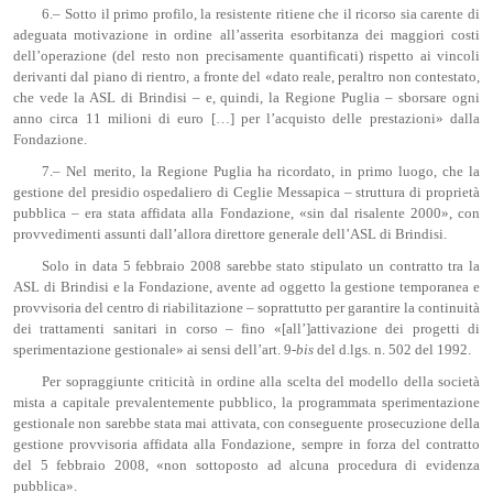
6.– Sotto il primo profilo, la resistente ritiene che il ricorso sia carente di
adeguata motivazione in ordine all’asserita esorbitanza dei maggiori costi
dell’operazione (del resto non precisamente quantificati) rispetto ai vincoli
derivanti dal piano di rientro, a fronte del «dato reale, peraltro non contestato,
che vede la ASL di Brindisi – e, quindi, la Regione Puglia – sborsare ogni
anno circa 11 milioni di euro […] per l’acquisto delle prestazioni» dalla
Fondazione.
7.– Nel merito, la Regione Puglia ha ricordato, in primo luogo, che la
gestione del presidio ospedaliero di Ceglie Messapica – struttura di proprietà
pubblica – era stata affidata alla Fondazione, «sin dal risalente 2000», con
provvedimenti assunti dall’allora direttore generale dell’ASL di Brindisi.
Solo in data 5 febbraio 2008 sarebbe stato stipulato un contratto tra la
ASL di Brindisi e la Fondazione, avente ad oggetto la gestione temporanea e
provvisoria del centro di riabilitazione – soprattutto per garantire la continuità
dei trattamenti sanitari in corso – fino «[all’]attivazione dei progetti di
sperimentazione gestionale» ai sensi dell’art. 9-
bis
del d.lgs. n. 502 del 1992.
Per sopraggiunte criticità in ordine alla scelta del modello della società
mista a capitale prevalentemente pubblico, la programmata sperimentazione
gestionale non sarebbe stata mai attivata, con conseguente prosecuzione della
gestione provvisoria affidata alla Fondazione, sempre in forza del contratto
del 5 febbraio 2008, «non sottoposto ad alcuna procedura di evidenza
pubblica».