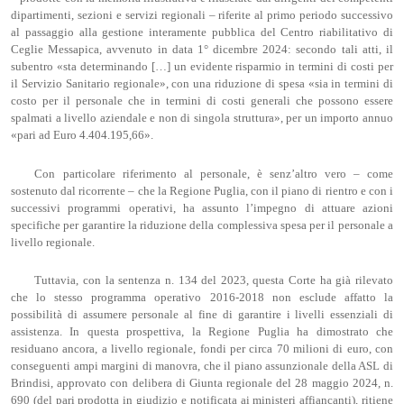
dipartimenti, sezioni e servizi regionali – riferite al primo periodo successivo
al passaggio alla gestione interamente pubblica del Centro riabilitativo di
Ceglie Messapica, avvenuto in data 1° dicembre 2024: secondo tali atti, il
subentro «sta determinando […] un evidente risparmio in termini di costi per
il Servizio Sanitario regionale», con una riduzione di spesa «sia in termini di
costo per il personale che in termini di costi generali che possono essere
spalmati a livello aziendale e non di singola struttura», per un importo annuo
«pari ad Euro 4.404.195,66».
Con particolare riferimento al personale, è senz’altro vero – come
sostenuto dal ricorrente – che la Regione Puglia, con il piano di rientro e con i
successivi programmi operativi, ha assunto l’impegno di attuare azioni
specifiche per garantire la riduzione della complessiva spesa per il personale a
livello regionale.
Tuttavia, con la sentenza n. 134 del 2023, questa Corte ha già rilevato
che lo stesso programma operativo 2016-2018 non esclude affatto la
possibilità di assumere personale al fine di garantire i livelli essenziali di
assistenza. In questa prospettiva, la Regione Puglia ha dimostrato che
residuano ancora, a livello regionale, fondi per circa 70 milioni di euro, con
conseguenti ampi margini di manovra, che il piano assunzionale della ASL di
Brindisi, approvato con delibera di Giunta regionale del 28 maggio 2024, n.
690 (del pari prodotta in giudizio e notificata ai ministeri affiancanti), ritiene