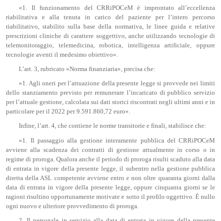
«1. Il funzionamento del CRRiPOCeM è improntato all’eccellenza
riabilitativa e alla tenuta in carico del paziente per l’intero percorso
riabilitativo, stabilito sulla base della normativa, le linee guida e relative
prescrizioni cliniche di carattere soggettivo, anche utilizzando tecnologie di
telemonitoraggio, telemedicina, robotica, intelligenza artificiale, oppure
tecnologie aventi il medesimo obiettivo».
L’art. 3, rubricato «Norma finanziaria», precisa che:
«1. Agli oneri per l’attuazione della presente legge si provvede nei limiti
dello stanziamento previsto per remunerare l’incaricato di pubblico servizio
per l’attuale gestione, calcolata sui dati storici riscontrati negli ultimi anni e in
particolare per il 2022 per 9.591.860,72 euro».
Infine, l’art. 4, che contiene le norme transitorie e finali, stabilisce che:
«1. Il passaggio alla gestione interamente pubblica del CRRiPOCeM
avviene alla scadenza dei contratti di gestione attualmente in corso o in
regime di proroga. Qualora anche il periodo di proroga risulti scaduto alla data
di entrata in vigore della presente legge, il subentro nella gestione pubblica
diretta della ASL competente avviene entro e non oltre quaranta giorni dalla
data di entrata in vigore della presente legge, oppure cinquanta giorni se le
ragioni risultino opportunamente motivate e sotto il profilo oggettivo. È nullo
ogni nuovo e ulteriore provvedimento di proroga.
2. Il personale in servizio alla data di entrata in vigore della presente