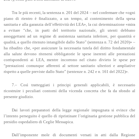
Tra le più recenti, la sentenza n. 201 del 2024 – nel confermare che «ogni
piano di rientro è finalizzato, a un tempo, al contenimento della spesa
sanitaria e alla garanzia dell’effettività dei LEA», la cui determinazione «mira
a evitare “che, in parti del territorio nazionale, gli utenti debbano
assoggettarsi ad un regime di assistenza sanitaria inferiore, per quantità e
qualità, a quello ritenuto intangibile dallo Stato” (sentenza n. 72 del 2020)» –
ha ribadito che, «per assicurare la necessaria tutela del diritto fondamentale
alla salute devono ritenersi obbligatorie le spese inerenti alle prestazioni
corrispondenti ai LEA, mentre incorrono nel citato divieto le spese per
“prestazioni comunque afferenti al settore sanitario ulteriori e ampliative
rispetto a quelle previste dallo Stato” (sentenze n. 242 e n. 161 del 2022)».
7.– Così tratteggiati i principi generali applicabili, è necessario
ricostruire i peculiari contorni della vicenda concreta che fa da sfondo al
presente giudizio.
Dai lavori preparatori della legge regionale impugnata si evince che
l’intento perseguito è quello di ripristinare l’originaria gestione pubblica del
presidio ospedaliero di Ceglie Messapica.
Dall’imponente mole di documenti versati in atti dalla Regione