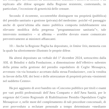
replicato alle difese spiegate dalla Regione resistente, contestando, in
particolare, l’eccezione di genericità delle censure.
Secondo il ricorrente, occorrerebbe distinguere tra proprietà (pubblica)
del presidio sanitario e gestione (privata) del medesimo: poiché «il passaggio
anche di quest’ultima alla mano pubblica comporta indubbiamente una
rilevante modifica della pregressa “programmazione sanitaria”», tale
intervento normativo – si afferma – avrebbe dovuto essere comunicato
preventivamente ai ministeri affiancanti.
10.– Anche la Regione Puglia ha depositato,
in limine
litis
, memoria con
la quale ha ulteriormente illustrato le proprie difese.
Ha altresì depositato un verbale del 1° dicembre 2024, sottoscritto dalla
ASL di Brindisi e dalla Fondazione, a dimostrazione dell’effettivo subentro
della prima nella gestione del presidio ospedaliero di Ceglie Messapica,
avvenuto «in via bonaria e accettato dalla stessa Fondazione», con la vendita
in favore della ASL dei beni e delle attrezzature di proprietà privata «insistenti
nel suddetto Centro».
Ha poi aggiunto di aver bandito un «Concorso pubblico per titoli e esami
per vari profili professionali dell’Area Comparto e dell’Area Sanità, per le
esigenze del Centro Regionale di Riabilitazione Presidio Ospedaliero Ceglie
Messapica» e, nelle more del completamento di tali procedure concorsuali, di
aver provveduto a reclutare personale a tempo determinato «mediante