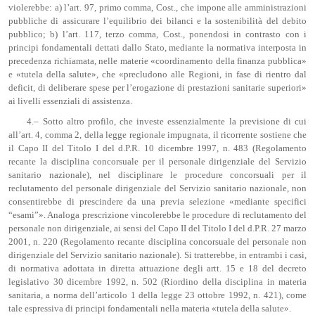
violerebbe: a) l’art. 97, primo comma, Cost., che impone alle amministrazioni
pubbliche di assicurare l’equilibrio dei bilanci e la sostenibilità del debito
pubblico; b) l’art. 117, terzo comma, Cost., ponendosi in contrasto con i
principi fondamentali dettati dallo Stato, mediante la normativa interposta in
precedenza richiamata, nelle materie «coordinamento della finanza pubblica»
e «tutela della salute», che «precludono alle Regioni, in fase di rientro dal
deficit, di deliberare spese per l’erogazione di prestazioni sanitarie superiori»
ai livelli essenziali di assistenza.
4.– Sotto altro profilo, che investe essenzialmente la previsione di cui
all’art. 4, comma 2, della legge regionale impugnata, il ricorrente sostiene che
il Capo II del Titolo I del d.P.R. 10 dicembre 1997, n. 483 (Regolamento
recante la disciplina concorsuale per il personale dirigenziale del Servizio
sanitario nazionale), nel disciplinare le procedure concorsuali per il
reclutamento del personale dirigenziale del Servizio sanitario nazionale, non
consentirebbe di prescindere da una previa selezione «mediante specifici
“esami”». Analoga prescrizione vincolerebbe le procedure di reclutamento del
personale non dirigenziale, ai sensi del Capo II del Titolo I del d.P.R. 27 marzo
2001, n. 220 (Regolamento recante disciplina concorsuale del personale non
dirigenziale del Servizio sanitario nazionale). Si tratterebbe, in entrambi i casi,
di normativa adottata in diretta attuazione degli artt. 15 e 18 del decreto
legislativo 30 dicembre 1992, n. 502 (Riordino della disciplina in materia
sanitaria, a norma dell’articolo 1 della legge 23 ottobre 1992, n. 421), come
tale espressiva di principi fondamentali nella materia «tutela della salute».