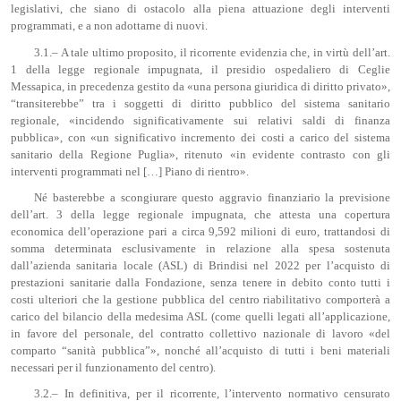
legislativi, che siano di ostacolo alla piena attuazione degli interventi
programmati, e a non adottarne di nuovi.
3.1.– A tale ultimo proposito, il ricorrente evidenzia che, in virtù dell’art.
1 della legge regionale impugnata, il presidio ospedaliero di Ceglie
Messapica, in precedenza gestito da «una persona giuridica di diritto privato»,
“transiterebbe” tra i soggetti di diritto pubblico del sistema sanitario
regionale, «incidendo significativamente sui relativi saldi di finanza
pubblica», con «un significativo incremento dei costi a carico del sistema
sanitario della Regione Puglia», ritenuto «in evidente contrasto con gli
interventi programmati nel […] Piano di rientro».
Né basterebbe a scongiurare questo aggravio finanziario la previsione
dell’art. 3 della legge regionale impugnata, che attesta una copertura
economica dell’operazione pari a circa 9,592 milioni di euro, trattandosi di
somma determinata esclusivamente in relazione alla spesa sostenuta
dall’azienda sanitaria locale (ASL) di Brindisi nel 2022 per l’acquisto di
prestazioni sanitarie dalla Fondazione, senza tenere in debito conto tutti i
costi ulteriori che la gestione pubblica del centro riabilitativo comporterà a
carico del bilancio della medesima ASL (come quelli legati all’applicazione,
in favore del personale, del contratto collettivo nazionale di lavoro «del
comparto “sanità pubblica”», nonché all’acquisto di tutti i beni materiali
necessari per il funzionamento del centro).
3.2.– In definitiva, per il ricorrente, l’intervento normativo censurato