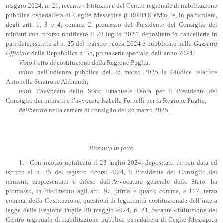
maggio 2024, n. 21, recante «Istituzione del Centro regionale di riabilitazione
pubblica ospedaliera di Ceglie Messapica (CRRiPOCeM)», e, in particolare,
degli artt. 1, 3 e 4, comma 2, promosso dal Presidente del Consiglio dei
ministri con ricorso notificato il 23 luglio 2024, depositato in cancelleria in
pari data, iscritto al n. 25 del registro ricorsi 2024 e pubblicato nella
Gazzetta
Ufficiale
della Repubblica n. 35, prima serie speciale, dell’anno 2024.
Vist
o
l’atto di costituzione della Regione Puglia;
udita
nell’udienza pubblica del 26 marzo 2025 la Giudice relatrice
Antonella Sciarrone Alibrandi;
uditi
l’avvocato dello Stato Emanuele Feola per il Presidente del
Consiglio dei ministri e l’avvocata Isabella Fornelli per la Regione Puglia;
deliberato
nella camera di consiglio del 26 marzo 2025.
Ritenuto in fatto
1.– Con ricorso notificato il 23 luglio 2024, depositato in pari data ed
iscritto al n. 25 del registro ricorsi 2024, il Presidente del Consiglio dei
ministri, rappresentato e difeso dall’Avvocatura generale dello Stato, ha
promosso, in riferimento agli artt. 97, primo e quarto comma, e 117, terzo
comma, della Costituzione, questioni di legittimità costituzionale dell’intera
legge della Regione Puglia 30 maggio 2024, n. 21, recante «Istituzione del
Centro regionale di riabilitazione pubblica ospedaliera di Ceglie Messapica