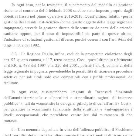
In ogni caso, per la resistente, il superamento del modello di gestione
risalente al contratto del 5 febbraio 2008 sarebbe stato imposto proprio dagli
obiettivi fissati nel piano operativo 2016-2018. Quest’ultimo, infatti, «per la
gestione dei Presidi Post-Acuzie» (come quello oggetto della legge regionale
impugnata), prevede la gestione diretta delle strutture da parte delle aziende
sanitarie oppure, per il caso di impossibilità da parte di queste ultime,
l’adozione di soluzioni gestionali diverse, purché coerenti con l’art. 9-
bis
del
d.lgs. n. 502 del 1992.
8.3.– La Regione Puglia, infine, esclude la prospettata violazione degli
artt. 97, quarto comma, e 117, terzo comma, Cost., quest’ultimo in riferimento
ai d.P.R. n. 483 del 1997 e n. 220 del 2001, poiché l’art. 4, comma 2, della
legge regionale impugnata prevederebbe la possibilità di ricorrere a procedure
selettive per soli titoli solo ove compatibili con i profili professionali da
reclutare.
In ogni caso, sussisterebbero «ragioni di “necessità funzionali
dell’amministrazione”» e «“peculiari e straordinarie ragioni di interesse
pubblico”», tali da «consentire la deroga al principio di cui all’art. 97 Cost.»,
per garantire la «continuità funzionale della struttura» e «salvaguardare i
livelli occupazionali che potrebbero venire lesi dal mutamento di che
trattasi».
9.– Con memoria depositata in vista dell’udienza pubblica, il Presidente
del Consiglio dei ministri ha ulteriormente illustrato i motivi di ricorso e ha