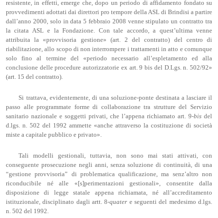
resistente, in effetti, emerge che, dopo un periodo di affidamento fondato su
provvedimenti adottati dai direttori pro tempore della ASL di Brindisi a partire
dall’anno 2000, solo in data 5 febbraio 2008 venne stipulato un contratto tra
la citata ASL e la Fondazione. Con tale accordo, a quest’ultima venne
attribuita la «provvisoria gestione» (art. 2 del contratto) del centro di
riabilitazione, allo scopo di non interrompere i trattamenti in atto e comunque
solo fino al termine del «periodo necessario all’espletamento ed alla
conclusione delle procedure autorizzatorie ex art. 9 bis del D.Lgs. n. 502/92»
(art. 15 del contratto).
Si trattava, evidentemente, di una soluzione-ponte destinata a lasciare il
passo alle programmate forme di collaborazione tra strutture del Servizio
sanitario nazionale e soggetti privati, che l’appena richiamato art. 9-
bis
del
d.lgs. n. 502 del 1992 ammette «anche attraverso la costituzione di società
miste a capitale pubblico e privato».
Tali modelli gestionali, tuttavia, non sono mai stati attivati, con
conseguente prosecuzione negli anni, senza soluzione di continuità, di una
“gestione provvisoria” di problematica qualificazione, ma senz’altro non
riconducibile né alle «[s]perimentazioni gestionali», consentite dalla
disposizione di legge statale appena richiamata, né all’accreditamento
istituzionale, disciplinato dagli artt. 8-
quater
e seguenti del medesimo d.lgs.
n. 502 del 1992.