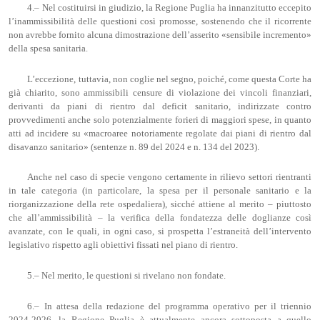
4.– Nel costituirsi in giudizio, la Regione Puglia ha innanzitutto eccepito
l’inammissibilità delle questioni così promosse, sostenendo che il ricorrente
non avrebbe fornito alcuna dimostrazione dell’asserito «sensibile incremento»
della spesa sanitaria.
L’eccezione, tuttavia, non coglie nel segno, poiché, come questa Corte ha
già chiarito, sono ammissibili censure di violazione dei vincoli finanziari,
derivanti da piani di rientro dal deficit sanitario, indirizzate contro
provvedimenti anche solo potenzialmente forieri di maggiori spese, in quanto
atti ad incidere su «macroaree notoriamente regolate dai piani di rientro dal
disavanzo sanitario» (sentenze n. 89 del 2024 e n. 134 del 2023).
Anche nel caso di specie vengono certamente in rilievo settori rientranti
in tale categoria
(in particolare, la spesa per il personale sanitario e la
riorganizzazione della rete ospedaliera), sicché attiene al merito – piuttosto
che all’ammissibilità – la verifica della fondatezza delle doglianze così
avanzate, con le quali, in ogni caso, si prospetta l’estraneità dell’intervento
legislativo rispetto agli obiettivi fissati nel piano di rientro.
5.– Nel merito, le questioni si rivelano non fondate.
6.– In attesa della redazione del programma operativo per il triennio
2024-2026, la Regione Puglia è attualmente ancora sottoposta a quello