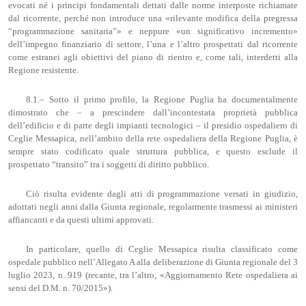
evocati né i principi fondamentali dettati dalle norme interposte richiamate
dal ricorrente, perché non introduce una «rilevante modifica della pregressa
“programmazione sanitaria”» e neppure «un significativo incremento»
dell’impegno finanziario di settore, l’una e l’altro prospettati dal ricorrente
come estranei agli obiettivi del piano di rientro e, come tali, interdetti alla
Regione resistente.
8.1.– Sotto il primo profilo, la Regione Puglia ha documentalmente
dimostrato che – a prescindere dall’incontestata proprietà pubblica
dell’edificio e di parte degli impianti tecnologici – il presidio ospedaliero di
Ceglie Messapica, nell’ambito della rete ospedaliera della Regione Puglia, è
sempre stato codificato quale struttura pubblica, e questo esclude il
prospettato “transito” tra i soggetti di diritto pubblico.
Ciò risulta evidente dagli atti di programmazione versati in giudizio,
adottati negli anni dalla Giunta regionale, regolarmente trasmessi ai ministeri
affiancanti e da questi ultimi approvati.
In particolare, quello di Ceglie Messapica risulta classificato come
ospedale pubblico nell’Allegato A alla deliberazione di Giunta regionale del 3
luglio 2023, n. 919 (recante, tra l’altro, «Aggiornamento Rete ospedaliera ai
sensi del D.M. n. 70/2015»).