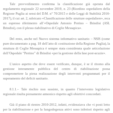
Tale provvedimento conferma la classificazione già operata dal
regolamento regionale 22 novembre 2019, n. 23 (Riordino ospedaliero della
Regione Puglia ai sensi del D.M. n° 70/2015 e delle Leggi di Stabilità 2016-
2017), il cui art. 2, rubricato «Classificazione delle strutture ospedaliere», reca
un espresso riferimento all’«Ospedale Antonio Perrino – Brindisi (ASL
Brindisi), con il plesso riabilitativo di Ceglie Messapica».
Del resto, anche nel Nuovo sistema informativo sanitario – NSIS (come
pure documentato a pag. 18 dell’atto di costituzione della Regione Puglia), la
struttura di Ceglie Messapica è sempre stata considerata quale articolazione
dell’Ospedale “Perrino” di Brindisi «per la gestione della fase post-acuzie».
L’unico aspetto che deve essere verificato, dunque, è se il ritorno alla
gestione interamente pubblica del centro di riabilitazione possa
compromettere la piena realizzazione degli interventi programmati per il
superamento del deficit sanitario.
8.1.1.– Tale rischio non sussiste, in quanto l’intervento legislativo
regionale risulta pienamente armonico rispetto agli obiettivi concordati.
Già il piano di rientro 2010-2012, infatti, evidenziava che «i posti letto
per la riabilitazione e per la lungodegenza attivi sono inferiori rispetto agli