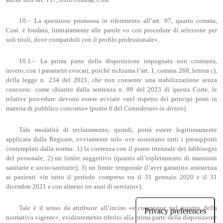
10.– La questione promossa in riferimento all’art. 97, quarto comma,
Cost. è fondata, limitatamente alle parole «o con procedure di selezione per
soli titoli, dove compatibili con il profilo professionale».
10.1.– La prima parte della disposizione impugnata non contrasta,
invero, con i parametri evocati, poiché richiama l’art. 1, comma 268, lettera
c
),
della legge n. 234 del 2021, che non consente una stabilizzazione senza
concorso: come chiarito dalla sentenza n. 99 del 2023 di questa Corte, le
relative procedure devono essere avviate «nel rispetto dei principi posti in
materia di pubblico concorso» (punto 6 del
Considerato in diritto
).
Tale modalità di reclutamento, quindi, potrà essere legittimamente
applicata dalla Regione, ovviamente solo ove sussistano tutti i presupposti
contemplati dalla norma: 1) la coerenza con il piano triennale dei fabbisogni
del personale; 2) un limite soggettivo (quanto all’espletamento di mansioni
sanitarie e socio-sanitarie); 3) un limite temporale (l’aver garantito assistenza
ai pazienti «in tutto il periodo compreso tra il 31 gennaio 2020 e il 31
dicembre 2021 e con almeno tre anni di servizio»).
Tale è il senso da attribuire all’inciso «e comunque nel rispetto della
normativa vigente», evidentemente riferito alla prima parte della disposizione