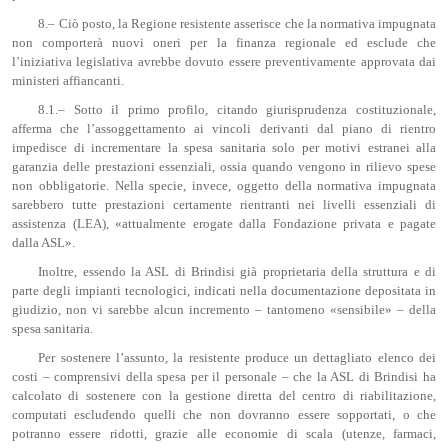
8.– Ciò posto, la Regione resistente asserisce che la normativa impugnata
non comporterà nuovi oneri per la finanza regionale ed esclude che
l’iniziativa legislativa avrebbe dovuto essere preventivamente approvata dai
ministeri affiancanti.
8.1.– Sotto il primo profilo, citando giurisprudenza costituzionale,
afferma che l’assoggettamento ai vincoli derivanti dal piano di rientro
impedisce di incrementare la spesa sanitaria solo per motivi estranei alla
garanzia delle prestazioni essenziali, ossia quando vengono in rilievo spese
non obbligatorie. Nella specie, invece, oggetto della normativa impugnata
sarebbero tutte prestazioni certamente rientranti nei livelli essenziali di
assistenza (LEA), «attualmente erogate dalla Fondazione privata e pagate
dalla ASL».
Inoltre, essendo la ASL di Brindisi già proprietaria della struttura e di
parte degli impianti tecnologici, indicati nella documentazione depositata in
giudizio, non vi sarebbe alcun incremento – tantomeno «sensibile» – della
spesa sanitaria.
Per sostenere l’assunto, la resistente produce un dettagliato elenco dei
costi – comprensivi della spesa per il personale – che la ASL di Brindisi ha
calcolato di sostenere con la gestione diretta del centro di riabilitazione,
computati escludendo quelli che non dovranno essere sopportati, o che
potranno essere ridotti, grazie alle economie di scala (utenze, farmaci,