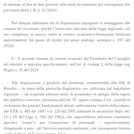
di sfruttare al fine di dare priorità «alle unità da assumersi per ottemperare alle
previsioni della L.R. n. 21/2024».
Può dunque affermarsi che le disposizioni impugnate si sottraggono alle
censure del ricorrente, perché l’intervento tracciato dalla legge regionale, nel
suo complesso, si muove entro la cornice economico-finanziaria delineata
appositamente dal piano di rientro (in senso analogo, sentenza n. 197 del
2024).
9.– Il secondo insieme di censure avanzate dal Presidente del Consiglio
dei ministri si appunta, specificamente, sull’art. 4, comma 2, della legge reg.
Puglia n. 21 del 2024.
Tale disposizione, a giudizio del ricorrente, consentirebbe alla ASL di
Brindisi – in forza della particella disgiuntiva «o» utilizzata dal legislatore
regionale – «di acquisire ulteriori unità di personale» in spregio della regola
del pubblico concorso, presidiata dall’art. 97, quarto comma, Cost., nonché in
violazione dei principi fondamentali dettati nella materia «tutela della salute»
dai d.P.R. n. 483 del 1997 e n. 220 del 2001 (emanati in attuazione degli artt.
15 e 18 del d.lgs. n. 502 del 1992), che imporrebbero selezioni «mediante
specifici “esami”» per l’assunzione di personale – rispettivamente,
dirigenziale e non – del Servizio sanitario nazionale, con conseguente lesione
anche dell’art. 117, terzo comma, Cost.