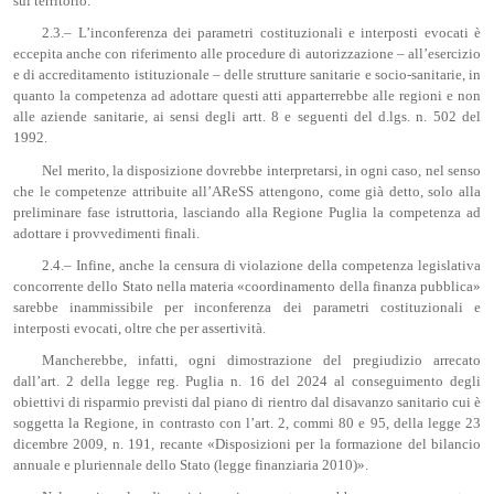
sul territorio.
2.3.– L’inconferenza dei parametri costituzionali e interposti evocati è
eccepita anche con riferimento alle procedure di autorizzazione – all’esercizio
e di accreditamento istituzionale – delle strutture sanitarie e socio-sanitarie, in
quanto la competenza ad adottare questi atti apparterrebbe alle regioni e non
alle aziende sanitarie, ai sensi degli artt. 8 e seguenti del d.lgs. n. 502 del
1992.
Nel merito, la disposizione dovrebbe interpretarsi, in ogni caso, nel senso
che le competenze attribuite all’AReSS attengono, come già detto, solo alla
preliminare fase istruttoria, lasciando alla Regione Puglia la competenza ad
adottare i provvedimenti finali.
2.4.– Infine, anche la censura di violazione della competenza legislativa
concorrente dello Stato nella materia «coordinamento della finanza pubblica»
sarebbe inammissibile per inconferenza dei parametri costituzionali e
interposti evocati, oltre che per assertività.
Mancherebbe, infatti, ogni dimostrazione del pregiudizio arrecato
dall’art. 2 della legge reg. Puglia n. 16 del 2024 al conseguimento degli
obiettivi di risparmio previsti dal piano di rientro dal disavanzo sanitario cui è
soggetta la Regione, in contrasto con l’art. 2, commi 80 e 95, della legge 23
dicembre 2009, n. 191, recante «Disposizioni per la formazione del bilancio
annuale e pluriennale dello Stato (legge finanziaria 2010)».