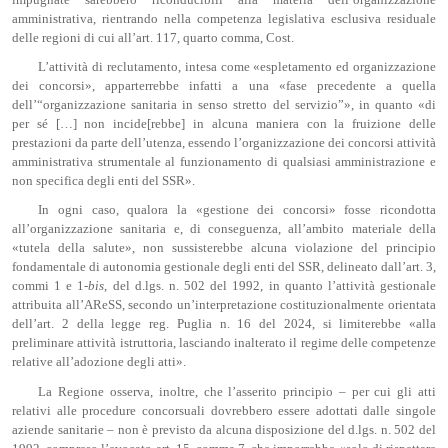
amministrativa, rientrando nella competenza legislativa esclusiva residuale
delle regioni di cui all’art. 117, quarto comma, Cost.
L’attività di reclutamento, intesa come «espletamento ed organizzazione
dei concorsi», apparterrebbe infatti a una «fase precedente a quella
dell’“organizzazione sanitaria in senso stretto del servizio”», in quanto «di
per sé […] non incide[rebbe] in alcuna maniera con la fruizione delle
prestazioni da parte dell’utenza, essendo l’organizzazione dei concorsi attività
amministrativa strumentale al funzionamento di qualsiasi amministrazione e
non specifica degli enti del SSR».
In ogni caso, qualora la «gestione dei concorsi» fosse ricondotta
all’organizzazione sanitaria e, di conseguenza, all’ambito materiale della
«tutela della salute», non sussisterebbe alcuna violazione del principio
fondamentale di autonomia gestionale degli enti del SSR, delineato dall’art. 3,
commi 1 e 1-
bis
, del d.lgs. n. 502 del 1992, in quanto l’attività gestionale
attribuita all’AReSS, secondo un’interpretazione costituzionalmente orientata
dell’art. 2 della legge reg. Puglia n. 16 del 2024, si limiterebbe «alla
preliminare attività istruttoria, lasciando inalterato il regime delle competenze
relative all’adozione degli atti».
La Regione osserva, inoltre, che l’asserito principio – per cui gli atti
relativi alle procedure concorsuali dovrebbero essere adottati dalle singole
aziende sanitarie – non è previsto da alcuna disposizione del d.lgs. n. 502 del