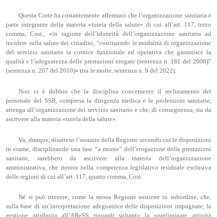
Questa Corte ha costantemente affermato che l’organizzazione sanitaria è
parte integrante della materia «tutela della salute» di cui all’art. 117, terzo
comma, Cost., «in ragione dell’idoneità dell’organizzazione sanitaria ad
incidere sulla salute dei cittadini, “costituendo le modalità di organizzazione
del servizio sanitario la cornice funzionale ed operativa che garantisce la
qualità e l’adeguatezza delle prestazioni erogate (sentenza n. 181 del 2006)”
(sentenza n. 207 del 2010)» (tra le molte, sentenza n. 9 del 2022).
Non vi è dubbio che la disciplina concernente il reclutamento del
personale del SSR, compresa la dirigenza medica e le professioni sanitarie,
attenga all’organizzazione del servizio sanitario e che, di conseguenza, sia da
ascrivere alla materia «tutela della salute».
Va, dunque, disatteso l’assunto della Regione secondo cui le disposizioni
in esame, disciplinando una fase “a monte” dell’erogazione delle prestazioni
sanitarie, sarebbero da ascrivere alla materia dell’organizzazione
amministrativa, che rientra nella competenza legislativa residuale esclusiva
delle regioni di cui all’art. 117, quarto comma, Cost.
Né si può ritenere, come la stessa Regione sostiene in subordine, che,
sulla base di un’interpretazione adeguatrice delle disposizioni impugnate, la
gestione attribuita all’AReSS riguardi soltanto la «preliminare attività