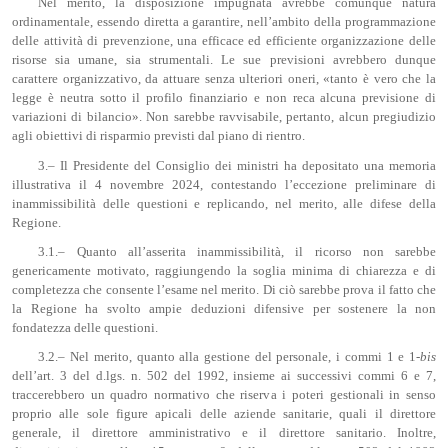
Nel merito, la disposizione impugnata avrebbe comunque natura
ordinamentale, essendo diretta a garantire, nell’ambito della programmazione
delle attività di prevenzione, una efficace ed efficiente organizzazione delle
risorse sia umane, sia strumentali. Le sue previsioni avrebbero dunque
carattere organizzativo, da attuare senza ulteriori oneri, «tanto è vero che la
legge è neutra sotto il profilo finanziario e non reca alcuna previsione di
variazioni di bilancio». Non sarebbe ravvisabile, pertanto, alcun pregiudizio
agli obiettivi di risparmio previsti dal piano di rientro.
3.– Il Presidente del Consiglio dei ministri ha depositato una memoria
illustrativa il 4 novembre 2024, contestando l’eccezione preliminare di
inammissibilità delle questioni e replicando, nel merito, alle difese della
Regione.
3.1.– Quanto all’asserita inammissibilità, il ricorso non sarebbe
genericamente motivato, raggiungendo la soglia minima di chiarezza e di
completezza che consente l’esame nel merito. Di ciò sarebbe prova il fatto che
la Regione ha svolto ampie deduzioni difensive per sostenere la non
fondatezza delle questioni.
3.2.– Nel merito, quanto alla gestione del personale, i commi 1 e 1-
bis
dell’art. 3 del d.lgs. n. 502 del 1992, insieme ai successivi commi 6 e 7,
traccerebbero un quadro normativo che riserva i poteri gestionali in senso
proprio alle sole figure apicali delle aziende sanitarie, quali il direttore
generale, il direttore amministrativo e il direttore sanitario. Inoltre,