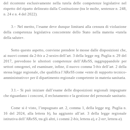
del ricorrente esclusivamente nella tutela delle competenze legislative nel
rispetto del riparto delineato dalla Costituzione (tra le molte, sentenze n. 248,
n. 24 e n. 4 del 2022).
3.– Nel merito, l’esame deve dunque limitarsi alla censura di violazione
della competenza legislativa concorrente dello Stato nella materia «tutela
della salute».
Sotto questo aspetto, conviene prendere le mosse dalle disposizioni che,
ai nuovi commi da 2-
bis
a 2-
sexies
dell’art. 3 della legge reg. Puglia n. 29 del
2017, prevedono le ulteriori competenze dell’AReSS, raggruppandole per
settori omogenei, ed esaminare, infine, il nuovo comma 5-
bis
dell’art. 2 della
stessa legge regionale, che qualifica l’AReSS come «ente di supporto tecnico-
amministrativo» per il dipartimento regionale competente in materia sanitaria.
3.1.– Si può iniziare dall’esame delle disposizioni regionali impugnate
che riguardano i concorsi, il reclutamento e la gestione del personale sanitario.
Come si è visto, l’impugnato art. 2, comma 1, della legge reg. Puglia n.
16 del 2024, alla lettera
b
), ha aggiunto all’art. 3 della legge regionale
istitutiva dell’AReSS, tra gli altri, i commi 2-
bis
, lettera
a
), e 2-
ter
, lettera
a
).