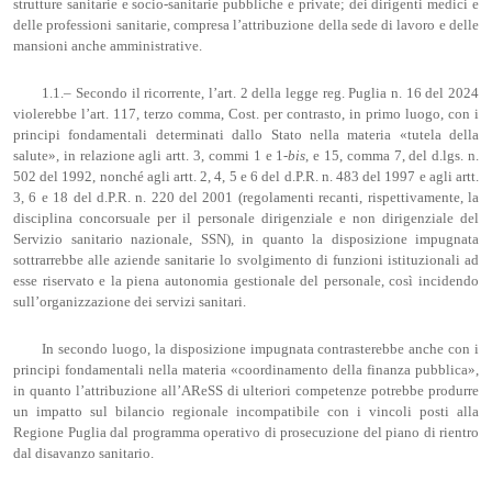
strutture sanitarie e socio-sanitarie pubbliche e private; dei dirigenti medici e
delle professioni sanitarie, compresa l’attribuzione della sede di lavoro e delle
mansioni anche amministrative.
1.1.– Secondo il ricorrente, l’art. 2 della legge reg. Puglia n. 16 del 2024
violerebbe l’art. 117, terzo comma, Cost. per contrasto, in primo luogo, con i
principi fondamentali determinati dallo Stato nella materia «tutela della
salute», in relazione agli artt. 3, commi 1 e 1-
bis
, e 15, comma 7, del d.lgs. n.
502 del 1992, nonché agli artt. 2, 4, 5 e 6 del d.P.R. n. 483 del 1997 e agli artt.
3, 6 e 18 del d.P.R. n. 220 del 2001 (regolamenti recanti, rispettivamente, la
disciplina concorsuale per il personale dirigenziale e non dirigenziale del
Servizio sanitario nazionale, SSN), in quanto la disposizione impugnata
sottrarrebbe alle aziende sanitarie lo svolgimento di funzioni istituzionali ad
esse riservato e la piena autonomia gestionale del personale, così incidendo
sull’organizzazione dei servizi sanitari.
In secondo luogo, la disposizione impugnata contrasterebbe anche con i
principi fondamentali nella materia «coordinamento della finanza pubblica»,
in quanto l’attribuzione all’AReSS di ulteriori competenze potrebbe produrre
un impatto sul bilancio regionale incompatibile con i vincoli posti alla
Regione Puglia dal programma operativo di prosecuzione del piano di rientro
dal disavanzo sanitario.