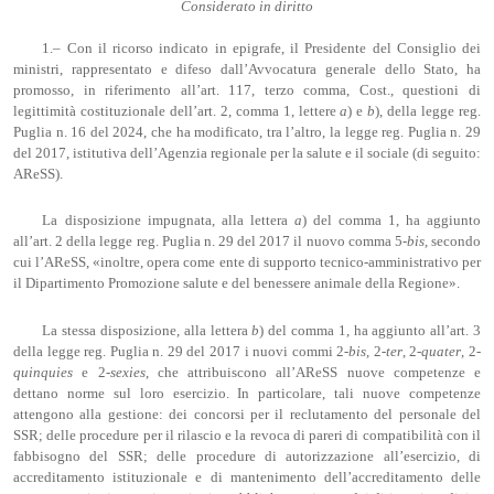
Considerato in diritto
1.– Con il ricorso indicato in epigrafe, il Presidente del Consiglio dei
ministri, rappresentato e difeso dall’Avvocatura generale dello Stato, ha
promosso, in riferimento all’art. 117, terzo comma, Cost., questioni di
legittimità costituzionale dell’art. 2, comma 1, lettere
a
) e
b
), della legge reg.
Puglia n. 16 del 2024, che ha modificato, tra l’altro, la legge reg. Puglia n. 29
del 2017, istitutiva dell’Agenzia regionale per la salute e il sociale (di seguito:
AReSS).
La disposizione impugnata, alla lettera
a
) del comma 1, ha aggiunto
all’art. 2 della legge reg. Puglia n. 29 del 2017 il nuovo comma 5-
bis
, secondo
cui l’AReSS, «inoltre, opera come ente di supporto tecnico-amministrativo per
il Dipartimento Promozione salute e del benessere animale della Regione».
La stessa disposizione, alla lettera
b
) del comma 1, ha aggiunto all’art. 3
della legge reg. Puglia n. 29 del 2017 i nuovi commi 2-
bis
, 2-
ter
, 2-
quater
, 2-
quinquies
e 2-
sexies
, che attribuiscono all’AReSS nuove competenze e
dettano norme sul loro esercizio. In particolare, tali nuove competenze
attengono alla gestione: dei concorsi per il reclutamento del personale del
SSR; delle procedure per il rilascio e la revoca di pareri di compatibilità con il
fabbisogno del SSR; delle procedure di autorizzazione all’esercizio, di
accreditamento istituzionale e di mantenimento dell’accreditamento delle