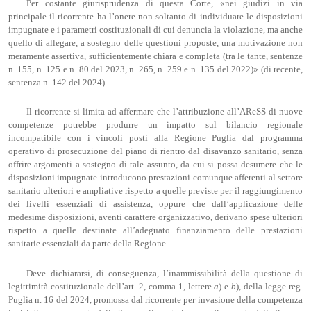
Per costante giurisprudenza di questa Corte, «nei giudizi in via
principale il ricorrente ha l’onere non soltanto di individuare le disposizioni
impugnate e i parametri costituzionali di cui denuncia la violazione, ma anche
quello di allegare, a sostegno delle questioni proposte, una motivazione non
meramente assertiva, sufficientemente chiara e completa (tra le tante, sentenze
n. 155, n. 125 e n. 80 del 2023, n. 265, n. 259 e n. 135 del 2022)» (di recente,
sentenza n. 142 del 2024).
Il ricorrente si limita ad affermare che l’attribuzione all’AReSS di nuove
competenze potrebbe produrre un impatto sul bilancio regionale
incompatibile con i vincoli posti alla Regione Puglia dal programma
operativo di prosecuzione del piano di rientro dal disavanzo sanitario, senza
offrire argomenti a sostegno di tale assunto, da cui si possa desumere che le
disposizioni impugnate introducono prestazioni comunque afferenti al settore
sanitario ulteriori e ampliative rispetto a quelle previste per il raggiungimento
dei livelli essenziali di assistenza, oppure che dall’applicazione delle
medesime disposizioni, aventi carattere organizzativo, derivano spese ulteriori
rispetto a quelle destinate all’adeguato finanziamento delle prestazioni
sanitarie essenziali da parte della Regione.
Deve dichiararsi, di conseguenza, l’inammissibilità della questione di
legittimità costituzionale dell’art. 2, comma 1, lettere
a
) e
b
), della legge reg.
Puglia n. 16 del 2024, promossa dal ricorrente per invasione della competenza