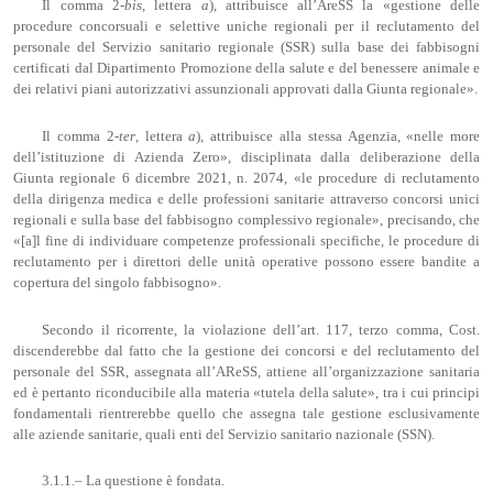
Il comma 2-
bis
, lettera
a
), attribuisce all’AreSS la «gestione delle
procedure concorsuali e selettive uniche regionali per il reclutamento del
personale del Servizio sanitario regionale (SSR) sulla base dei fabbisogni
certificati dal Dipartimento Promozione della salute e del benessere animale e
dei relativi piani autorizzativi assunzionali approvati dalla Giunta regionale».
Il comma 2-
ter
, lettera
a
), attribuisce alla stessa Agenzia, «nelle more
dell’istituzione di Azienda Zero», disciplinata dalla deliberazione della
Giunta regionale 6 dicembre 2021, n. 2074, «le procedure di reclutamento
della dirigenza medica e delle professioni sanitarie attraverso concorsi unici
regionali e sulla base del fabbisogno complessivo regionale», precisando, che
«[a]l fine di individuare competenze professionali specifiche, le procedure di
reclutamento per i direttori delle unità operative possono essere bandite a
copertura del singolo fabbisogno».
Secondo il ricorrente, la violazione dell’art. 117, terzo comma, Cost.
discenderebbe dal fatto che la gestione dei concorsi e del reclutamento del
personale del SSR, assegnata all’AReSS, attiene all’organizzazione sanitaria
ed è pertanto riconducibile alla materia «tutela della salute», tra i cui principi
fondamentali rientrerebbe quello che assegna tale gestione esclusivamente
alle aziende sanitarie, quali enti del Servizio sanitario nazionale (SSN).
3.1.1.– La questione è fondata.