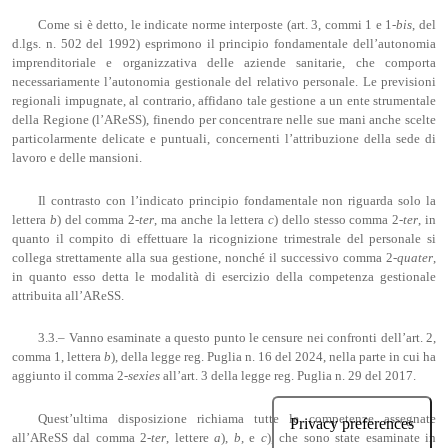
Come si è detto, le indicate norme interposte (art. 3, commi 1 e 1-
bis
, del
d.lgs. n. 502 del 1992) esprimono il principio fondamentale dell’autonomia
imprenditoriale e organizzativa delle aziende sanitarie, che comporta
necessariamente l’autonomia gestionale del relativo personale. Le previsioni
regionali impugnate, al contrario, affidano tale gestione a un ente strumentale
della Regione (l’AReSS), finendo per concentrare nelle sue mani anche scelte
particolarmente delicate e puntuali, concernenti l’attribuzione della sede di
lavoro e delle mansioni.
Il contrasto con l’indicato principio fondamentale non riguarda solo la
lettera
b
) del comma 2-
ter
, ma anche la lettera
c
) dello stesso comma 2-
ter
, in
quanto il compito di effettuare la ricognizione trimestrale del personale si
collega strettamente alla sua gestione, nonché il successivo comma 2-
quater
,
in quanto esso detta le modalità di esercizio della competenza gestionale
attribuita all’AReSS.
3.3.– Vanno esaminate a questo punto le censure nei confronti dell’art. 2,
comma 1, lettera
b
), della legge reg. Puglia n. 16 del 2024, nella parte in cui ha
aggiunto il comma 2-
sexies
all’art. 3 della legge reg. Puglia n. 29 del 2017.
Quest’ultima disposizione richiama tutte le competenze assegnate
all’AReSS dal comma 2-
ter
, lettere
a
),
b
, e
c
), che sono state esaminate in