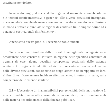
asseritamente violato.
In secondo luogo, ad avviso della Regione, il ricorrente si sarebbe riferito
«in termini omnicomprensivi e generici» alle diverse previsioni impugnate,
«censurandole complessivamente con una motivazione non idonea a illustrare
in modo effettivo e puntuale le ragioni di contrasto tra le singole norme ed i
parametri costituzionali di riferimento».
Anche sotto questo profilo, l’eccezione non è fondata.
Tutte le norme introdotte dalla disposizione regionale impugnata sono
accomunate nella censura di sottrarre, in ragione dello specifico contenuto di
ognuna di esse, alcune peculiari competenze gestionali delle aziende
sanitarie. Gli argomenti addotti nel ricorso consentono l’esame nel merito
delle diverse previsioni, considerate sia singolarmente sia in rapporto tra loro,
al fine di verificare se esse incidano effettivamente, in tutto o in parte, sulle
competenze delle aziende sanitarie.
2.1.– L’eccezione di inammissibilità per genericità della motivazione è,
invece, fondata quanto alla censura di violazione dei principi fondamentali
nella materia «coordinamento della finanza pubblica».