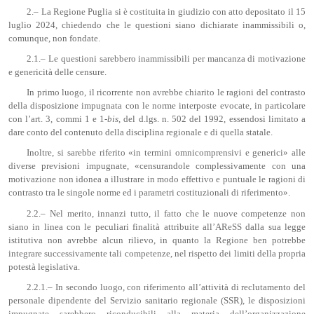
2.– La Regione Puglia si è costituita in giudizio con atto depositato il 15
luglio 2024, chiedendo che le questioni siano dichiarate inammissibili o,
comunque, non fondate.
2.1.– Le questioni sarebbero inammissibili per mancanza di motivazione
e genericità delle censure.
In primo luogo, il ricorrente non avrebbe chiarito le ragioni del contrasto
della disposizione impugnata con le norme interposte evocate, in particolare
con l’art. 3, commi 1 e 1-
bis
, del d.lgs. n. 502 del 1992, essendosi limitato a
dare conto del contenuto della disciplina regionale e di quella statale.
Inoltre, si sarebbe riferito «in termini omnicomprensivi e generici» alle
diverse previsioni impugnate, «censurandole complessivamente con una
motivazione non idonea a illustrare in modo effettivo e puntuale le ragioni di
contrasto tra le singole norme ed i parametri costituzionali di riferimento».
2.2.– Nel merito, innanzi tutto, il fatto che le nuove competenze non
siano in linea con le peculiari finalità attribuite all’AReSS dalla sua legge
istitutiva non avrebbe alcun rilievo, in quanto la Regione ben potrebbe
integrare successivamente tali competenze, nel rispetto dei limiti della propria
potestà legislativa.
2.2.1.– In secondo luogo, con riferimento all’attività di reclutamento del
personale dipendente del Servizio sanitario regionale (SSR), le disposizioni
impugnate sarebbero riconducibili alla materia dell’organizzazione