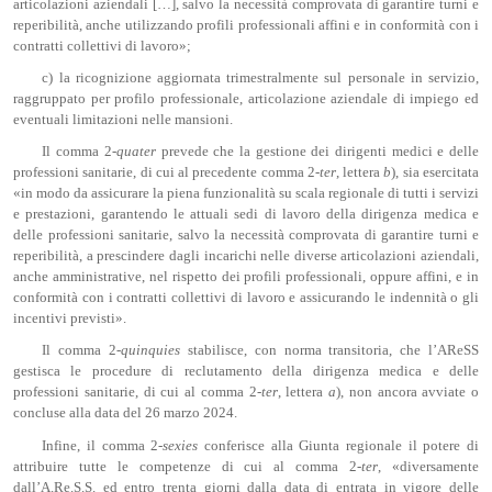
articolazioni aziendali […], salvo la necessità comprovata di garantire turni e
reperibilità, anche utilizzando profili professionali affini e in conformità con i
contratti collettivi di lavoro»;
c) la ricognizione aggiornata trimestralmente sul personale in servizio,
raggruppato per profilo professionale, articolazione aziendale di impiego ed
eventuali limitazioni nelle mansioni.
Il comma 2-
quater
prevede che la gestione dei dirigenti medici e delle
professioni sanitarie, di cui al precedente comma 2-
ter
, lettera
b
), sia esercitata
«in modo da assicurare la piena funzionalità su scala regionale di tutti i servizi
e prestazioni, garantendo le attuali sedi di lavoro della dirigenza medica e
delle professioni sanitarie, salvo la necessità comprovata di garantire turni e
reperibilità, a prescindere dagli incarichi nelle diverse articolazioni aziendali,
anche amministrative, nel rispetto dei profili professionali, oppure affini, e in
conformità con i contratti collettivi di lavoro e assicurando le indennità o gli
incentivi previsti».
Il comma 2-
quinquies
stabilisce, con norma transitoria, che l’AReSS
gestisca le procedure di reclutamento della dirigenza medica e delle
professioni sanitarie, di cui al comma 2-
ter
, lettera
a
), non ancora avviate o
concluse alla data del 26 marzo 2024.
Infine, il comma 2-
sexies
conferisce alla Giunta regionale il potere di
attribuire tutte le competenze di cui al comma 2-
ter
, «diversamente
dall’A.Re.S.S. ed entro trenta giorni dalla data di entrata in vigore delle