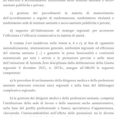
all’esercizio e accreditamento istituzionale delle strutture sanitarie e socio-
sanitarie pubbliche e private;
c) gestione dei procedimenti in materia di mantenimento
dell’accreditamento a seguito di trasformazione, trasferimento titolarità o
trasferimento sede di strutture sanitarie e socio-sanitarie pubbliche e private;
d) supporto all’elaborazione di strategie regionali per accrescere
l’efficienza e l’efficacia comunicativa in materia di sanità.
Il comma 2-
ter
(suddiviso nelle lettere
a
,
b
e
c
), al fine di «garantire
razionalizzazione, strutturazione generale, uniformità regionale ed efficienza
del sistema sanitario […] e garantire la piena funzionalità e continuità
assistenziale per tutti i servizi e le prestazioni previsti e nelle more
dell’istituzione di Azienda Zero disciplinata dalla deliberazione della Giunta
regionale 6 dicembre 2021, n. 2074», assegna all’AReSS le seguenti
competenze:
a) le procedure di reclutamento della dirigenza medica e delle professioni
sanitarie attraverso concorsi unici regionali e sulla base del fabbisogno
complessivo regionale;
b) la gestione dei dirigenti medici e delle professioni sanitarie, compresa
l’attribuzione della sede di lavoro e delle mansioni anche amministrative,
sulla base del profilo professionale o branca specialistica d’appartenenza,
«favorendo l’interscambiabilità nell’offerta delle prestazioni tra le diverse