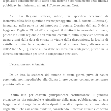
legislativa concorrente dello Stato nella materia «coordinamento della finanza
pubblica», in riferimento all’art. 117, terzo comma, Cost.
2.2.– La Regione solleva, infine, una specifica eccezione di
inammissibilità della questione avente per oggetto l’art. 2, comma 1, lettera
b
),
impugnato nella parte in cui introduce il comma 2-
sexies
dell’art. 3 della
legge reg. Puglia n. 29 del 2017, allegando il difetto di interesse del ricorrente,
poiché la Giunta regionale non avrebbe esercitato, entro il previsto termine di
trenta giorni dalla data di entrata in vigore della disposizione, la facoltà di
«attribuire tutte le competenze di cui al comma 2-
ter
, diversamente
dall’A.Re.S.S. […], anche a una delle sei direzioni strategiche, purché nella
dimensione unitaria e per tutte le competenze previste».
L’eccezione non è fondata.
Da un lato, la scadenza del termine di trenta giorni, privo di natura
perentoria, non impedirebbe alla Giunta di provvedere, comunque, nel senso
previsto dalla norma.
D’altro lato, per costante giurisprudenza costituzionale, il giudizio
promosso in via principale è giustificato dalla mera pubblicazione di una
legge che si ritenga lesiva della ripartizione di competenze, a prescindere
dagli effetti che essa abbia prodotto, consistendo l’interesse attuale e concreto