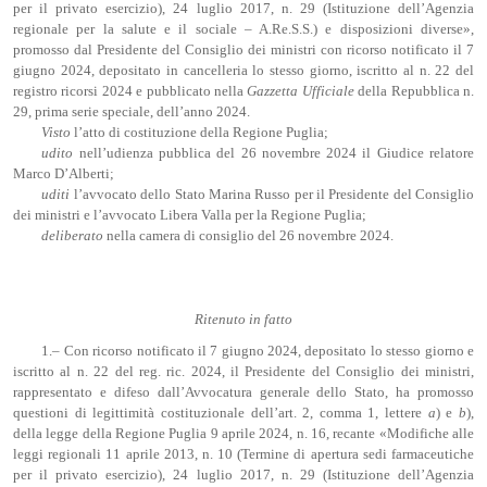
per il privato esercizio), 24 luglio 2017, n. 29 (Istituzione dell’Agenzia
regionale per la salute e il sociale – A.Re.S.S.) e disposizioni diverse»,
promosso dal Presidente del Consiglio dei ministri con ricorso notificato il 7
giugno 2024, depositato in cancelleria lo stesso giorno, iscritto al n. 22 del
registro ricorsi 2024 e pubblicato nella
Gazzetta Ufficiale
della Repubblica n.
29, prima serie speciale, dell’anno 2024.
Visto
l’atto di costituzione della Regione Puglia;
udito
nell’udienza pubblica del 26 novembre 2024 il Giudice relatore
Marco D’Alberti;
uditi
l’avvocato dello Stato Marina Russo per il Presidente del Consiglio
dei ministri e l’avvocato Libera Valla per la Regione Puglia;
deliberato
nella camera di consiglio del 26 novembre 2024.
Ritenuto in fatto
1.– Con ricorso notificato il 7 giugno 2024, depositato lo stesso giorno e
iscritto al n. 22 del reg. ric. 2024, il Presidente del Consiglio dei ministri,
rappresentato e difeso dall’Avvocatura generale dello Stato, ha promosso
questioni di legittimità costituzionale dell’art. 2, comma 1, lettere
a
) e
b
),
della legge della Regione Puglia 9 aprile 2024, n. 16, recante «Modifiche alle
leggi regionali 11 aprile 2013, n. 10 (Termine di apertura sedi farmaceutiche
per il privato esercizio), 24 luglio 2017, n. 29 (Istituzione dell’Agenzia