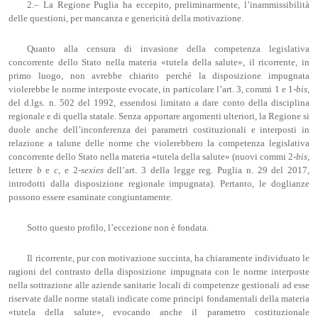
2.– La Regione Puglia ha eccepito, preliminarmente, l’inammissibilità
delle questioni, per mancanza e genericità della motivazione.
Quanto alla censura di invasione della competenza legislativa
concorrente dello Stato nella materia «tutela della salute», il ricorrente, in
primo luogo, non avrebbe chiarito perché la disposizione impugnata
violerebbe le norme interposte evocate, in particolare l’art. 3, commi 1 e 1-
bis
,
del d.lgs. n. 502 del 1992, essendosi limitato a dare conto della disciplina
regionale e di quella statale. Senza apportare argomenti ulteriori, la Regione si
duole anche dell’inconferenza dei parametri costituzionali e interposti in
relazione a talune delle norme che violerebbero la competenza legislativa
concorrente dello Stato nella materia «tutela della salute» (nuovi commi 2-
bis
,
lettere
b
e
c
, e 2-
sexies
dell’art. 3 della legge reg. Puglia n. 29 del 2017,
introdotti dalla disposizione regionale impugnata). Pertanto, le doglianze
possono essere esaminate congiuntamente.
Sotto questo profilo, l’eccezione non è fondata.
Il ricorrente, pur con motivazione succinta, ha chiaramente individuato le
ragioni del contrasto della disposizione impugnata con le norme interposte
nella sottrazione alle aziende sanitarie locali di competenze gestionali ad esse
riservate dalle norme statali indicate come principi fondamentali della materia
«tutela della salute», evocando anche il parametro costituzionale