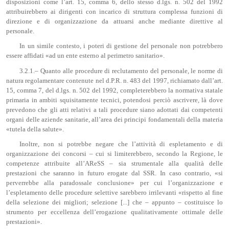
disposizioni come l’art. 15, comma 6, dello stesso d.lgs. n. 502 del 1992
attribuirebbero ai dirigenti con incarico di struttura complessa funzioni di
direzione e di organizzazione da attuarsi anche mediante direttive al
personale.
In un simile contesto, i poteri di gestione del personale non potrebbero
essere affidati «ad un ente esterno al perimetro sanitario».
3.2.1.– Quanto alle procedure di reclutamento del personale, le norme di
natura regolamentare contenute nel d.P.R. n. 483 del 1997, richiamato dall’art.
15, comma 7, del d.lgs. n. 502 del 1992, completerebbero la normativa statale
primaria in ambiti squisitamente tecnici, potendosi perciò ascrivere, là dove
prevedono che gli atti relativi a tali procedure siano adottati dai competenti
organi delle aziende sanitarie, all’area dei principi fondamentali della materia
«tutela della salute».
Inoltre, non si potrebbe negare che l’attività di espletamento e di
organizzazione dei concorsi – cui si limiterebbero, secondo la Regione, le
competenze attribuite all’AReSS – sia strumentale alla qualità delle
prestazioni che saranno in futuro erogate dal SSR. In caso contrario, «si
perverrebbe alla paradossale conclusione» per cui l’organizzazione e
l’espletamento delle procedure selettive sarebbero irrilevanti «rispetto al fine
della selezione dei migliori; selezione [...] che – appunto – costituisce lo
strumento per eccellenza dell’erogazione qualitativamente ottimale delle
prestazioni».