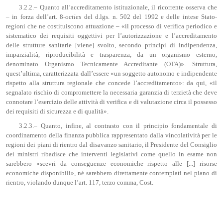
3.2.2.– Quanto all’accreditamento istituzionale, il ricorrente osserva che
– in forza dell’art. 8-
octies
del d.lgs. n. 502 del 1992 e delle intese Stato-
regioni che ne costituiscono attuazione – «il processo di verifica periodico e
sistematico dei requisiti oggettivi per l’autorizzazione e l’accreditamento
delle strutture sanitarie [viene] svolto, secondo principi di indipendenza,
imparzialità, riproducibilità e trasparenza, da un organismo esterno,
denominato Organismo Tecnicamente Accreditante (OTA)». Struttura,
quest’ultima, caratterizzata dall’essere «un soggetto autonomo e indipendente
rispetto alla struttura regionale che concede l’accreditamento»: da qui, «il
segnalato rischio di compromettere la necessaria garanzia di terzietà che deve
connotare l’esercizio delle attività di verifica e di valutazione circa il possesso
dei requisiti di sicurezza e di qualità».
3.2.3.– Quanto, infine, al contrasto con il principio fondamentale di
coordinamento della finanza pubblica rappresentato dalla vincolatività per le
regioni dei piani di rientro dal disavanzo sanitario, il Presidente del Consiglio
dei ministri ribadisce che interventi legislativi come quello in esame non
sarebbero «scevri da conseguenze economiche rispetto alle [...] risorse
economiche disponibili», né sarebbero direttamente contemplati nel piano di
rientro, violando dunque l’art. 117, terzo comma, Cost.