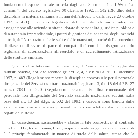
fondamentali espressi in tale materia dagli artt. 3, commi 1 e 1-
bis
, e 15,
comma 7, del decreto legislativo 30 dicembre 1992, n. 502 (Riordino della
disciplina in materia sanitaria, a norma dell’articolo 1 della legge 23 ottobre
1992, n. 421). Il quadro legislativo delineato da tali norme interposte
assegnerebbe alle aziende sanitarie, dotate di personalità giuridica pubblica e
di autonomia imprenditoriale, i poteri di gestione dei concorsi, degli incarichi
apicali, dell’attribuzione delle sedi e delle mansioni, nonché delle procedure
di rilascio e di revoca di pareri di compatibilità con il fabbisogno sanitario
regionale, di autorizzazione all’esercizio e di accreditamento istituzionale
delle strutture sanitarie.
Quanto al reclutamento del personale, il Presidente del Consiglio dei
ministri osserva, poi, che secondo gli artt. 2, 4, 5 e 6 del d.P.R. 10 dicembre
1997, n. 483 (Regolamento recante la disciplina concorsuale per il personale
dirigenziale del Servizio sanitario nazionale) e gli artt. 3, 6 e 18 del d.P.R. 27
marzo 2001, n. 220 (Regolamento recante disciplina concorsuale del
personale non dirigenziale del Servizio sanitario nazionale), adottati sulla
base dell’art. 18 del d.lgs. n. 502 del 1992, i concorsi sono banditi dalle
aziende sanitarie e i relativi provvedimenti sono adottati dai competenti
organi delle stesse.
Di conseguenza, sussisterebbe «[a]nche in tale prospettiva» il contrasto
con l’art. 117, terzo comma, Cost., rappresentando «i già menzionati articoli
[…] principi fondamentali in materia di tutela della salute, atteso che la