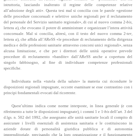
istruttoria, lasciando inalterato il regime delle competenze relative
all’adozione degli atti». Questa tesi mal si concilia con le parole «gestione
delle procedure concorsuali e selettive uniche regionali per il reclutamento
del personale del Servizio sanitario regionale», di cui al nuovo comma 2-
bis
,
lettera
a
), che evocano il potere di amministrare e organizzare l’intera attività
concorsuale. Mal si concilia, altresì, con il testo del nuovo comma 2-
ter
,
lettera
a
), che affida all’AReSS «le procedure di reclutamento della dirigenza
medica e delle professioni sanitarie attraverso concorsi unici regionali», senza
alcuna limitazione, e che per i direttori delle unità operative prevede
procedure di reclutamento «bandite» dall’AReSS anche a copertura del
singolo fabbisogno, al fine di individuare competenze professionali
specifiche.
Individuata nella «tutela della salute» la materia cui ricondurre le
disposizioni regionali impugnate, occorre esaminare se esse contrastino con i
principi fondamentali evocati dal ricorrente.
Quest’ultimo indica come norme interposte, in linea generale (e con
riferimento a tutte le disposizioni impugnate), i commi 1 e 1-
bis
dell’art. 3 del
d.lgs. n. 502 del 1992, che assegnano alle unità sanitarie locali il compito di
assicurare i livelli essenziali di assistenza sanitaria e le costituiscono in
aziende dotate di personalità giuridica pubblica e di autonomia
imprenditoriale, precisando che la loro organizzazione e il funzionamento