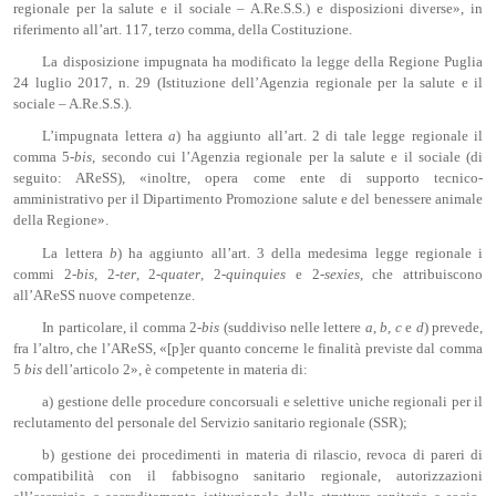
regionale per la salute e il sociale – A.Re.S.S.) e disposizioni diverse», in
riferimento all’art. 117, terzo comma, della Costituzione.
La disposizione impugnata ha modificato la legge della Regione Puglia
24 luglio 2017, n. 29 (Istituzione dell’Agenzia regionale per la salute e il
sociale – A.Re.S.S.).
L’impugnata lettera
a
) ha aggiunto all’art. 2 di tale legge regionale il
comma 5-
bis
, secondo cui l’Agenzia regionale per la salute e il sociale (di
seguito: AReSS), «inoltre, opera come ente di supporto tecnico-
amministrativo per il Dipartimento Promozione salute e del benessere animale
della Regione».
La lettera
b
) ha aggiunto all’art. 3 della medesima legge regionale i
commi 2-
bis
, 2-
ter
, 2-
quater
, 2-
quinquies
e 2-
sexies
, che attribuiscono
all’AReSS nuove competenze.
In particolare, il comma 2-
bis
(suddiviso nelle lettere
a
,
b
,
c
e
d
) prevede,
fra l’altro, che l’AReSS, «[p]er quanto concerne le finalità previste dal comma
5
bis
dell’articolo 2», è competente in materia di:
a) gestione delle procedure concorsuali e selettive uniche regionali per il
reclutamento del personale del Servizio sanitario regionale (SSR);
b) gestione dei procedimenti in materia di rilascio, revoca di pareri di
compatibilità con il fabbisogno sanitario regionale, autorizzazioni