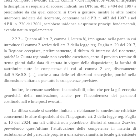
1992, compreso l’evocato art. 15, comma 7, che imporrebbe «solo di rispettare
la disciplina e i requisiti di accesso indicati nei DPR nn. 483 e 484 del 1997 a
prescindere da chi quei concorsi si trovi a gestire», mentre le altre norme
interposte indicate dal ricorrente, contenute nel d.P.R. n. 483 del 1997 e nel
d.P.R. n. 220 del 2001, sarebbero inidonee a esprimere principi fondamentali,
avendo natura regolamentare.
2.2.2.– Quanto all’art. 2, comma 1, lettera
b
), impugnato nella parte in cui
introduce il comma 2-
sexies
dell’art. 3 della legge reg. Puglia n. 29 del 2017,
la Regione eccepisce, preliminarmente, il difetto di interesse del ricorrente,
poiché la Giunta regionale non avrebbe esercitato, entro il previsto termine di
trenta giorni dalla data di entrata in vigore della disposizione, la facoltà di
«attribuire tutte le competenze di cui al comma 2
ter
, diversamente
dall’A.Re.S.S. […], anche a una delle sei direzioni strategiche, purché nella
dimensione unitaria e per tutte le competenze previste».
Inoltre, le censure sarebbero inammissibili, oltre che per la già eccepita
genericità della motivazione, anche per l’inconferenza dei parametri
costituzionali e interposti evocati.
La difesa statale si sarebbe limitata a richiamare le «medesime criticità»
concernenti le altre disposizioni dell’impugnato art. 2 della legge reg. Puglia
n. 16 del 2024, ma tali criticità non potrebbero riferirsi al comma 2-
sexies
,
prevedendo quest’ultimo l’attribuzione delle competenze in materia di
reclutamento del personale proprio a una azienda sanitaria locale già esistente