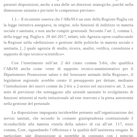
presenti disposizioni, anche a una delle sei direzioni strategiche, purché nella
dimensione unitaria e per tutte le competenze previste».
1.1.– Il ricorrente osserva che l’AReSS è un ente della Regione Puglia cui
la legge istitutiva assegnava, in origine, solo funzioni di indirizzo in materia
sociale e sanitaria, e non anche compiti gestionali. Secondo l’art. 2, comma 1,
della legge reg. Puglia n. 29 del 2017, infatti, tale Agenzia opera coadiuvando
la Regione nella «definizione e gestione delle politiche in materia sociale e
sanitaria, [...] quale agenzia di studio, ricerca, analisi, verifica, consulenza e
supporto di tipo tecnico-scientifico».
Con l’inserimento nell’art. 2 del citato comma 5-
bis
, che qualifica
l’AReSS anche come «ente di supporto tecnico-amministrativo per il
Dipartimento Promozione salute e del benessere animale della Regione», il
legislatore regionale avrebbe creato il presupposto per dettare, mediante
l’introduzione dei nuovi commi da 2-
bis
a 2-
sexies
nel successivo art. 3, una
serie di previsioni che sottraggono alle aziende sanitarie lo svolgimento di
funzioni attinenti al ruolo istituzionale ad esse riservato e la piena autonomia
nella gestione del personale.
La disposizione impugnata inciderebbe pertanto sull’organizzazione dei
servizi sanitari, che secondo la costante giurisprudenza costituzionale è
riconducibile alla materia «tutela della salute» di cui all’art. 117, terzo
comma, Cost., riguardando l’efficienza e la qualità dell’assistenza erogata. In
particolare, tale disposizione si porrebbe in contrasto con i principi