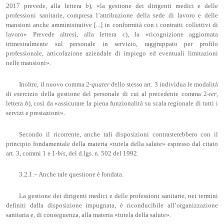
2017 prevede, alla lettera
b
), «la gestione dei dirigenti medici e delle
professioni sanitarie, compresa l’attribuzione della sede di lavoro e delle
mansioni anche amministrative [...] in conformità con i contratti collettivi di
lavoro» Prevede altresì, alla lettera
c
), la «ricognizione aggiornata
trimestralmente sul personale in servizio, raggruppato per profilo
professionale, articolazione aziendale di impiego ed eventuali limitazioni
nelle mansioni».
Inoltre, il nuovo comma 2-
quater
dello stesso art. 3 individua le modalità
di esercizio della gestione del personale di cui al precedente comma 2-
ter
,
lettera
b
), così da «assicurare la piena funzionalità su scala regionale di tutti i
servizi e prestazioni».
Secondo il ricorrente, anche tali disposizioni contrasterebbero con il
principio fondamentale della materia «tutela della salute» espresso dal citato
art. 3, commi 1 e 1-
bis
, del d.lgs. n. 502 del 1992.
3.2.1.– Anche tale questione è fondata.
La gestione dei dirigenti medici e delle professioni sanitarie, nei termini
definiti dalla disposizione impugnata, è riconducibile all’organizzazione
sanitaria e, di conseguenza, alla materia «tutela della salute».