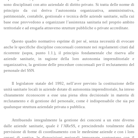
sono disciplinati con atto aziendale di diritto privato. Si tratta delle norme di
principio da cui deriva l’autonomia organizzativa, amministrativa,
patrimoniale, contabile, gestionale e tecnica delle aziende sanitarie, sulla cui
base esse provvedono a organizzare l’assistenza sanitaria nel proprio ambito
territoriale e ad erogarla attraverso strutture pubbliche o private accreditate.
Questo quadro normativo esprime di per sé, senza necessità di evocare
anche le specifiche discipline concorsuali contenute nei regolamenti citati dal
ricorrente (sopra, punto 1.1.), il principio fondamentale che riserva alle
aziende sanitarie, in ragione della loro autonomia imprenditoriale e
organizzativa, la gestione delle procedure concorsuali per il reclutamento del
personale del SSN.
Il legislatore statale del 1992, nell’aver previsto la costituzione delle
unità sanitarie locali in aziende dotate di autonomia imprenditoriale, ha inteso
chiaramente riconoscere a esse una piena sfera decisionale in materia di
reclutamento e di gestione del personale, come è indispensabile che sia per
qualunque struttura aziendale privata o pubblica.
Attribuendo integralmente la gestione dei concorsi a un ente diverso
dalle aziende sanitarie, quale è l’AReSS, e prescindendo totalmente dalla
previsione di forme di coordinamento con le medesime aziende e con i loro
organi di vertice, le disposizioni regionali impugnate contrastano con il