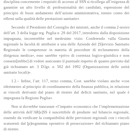
disciplina concernente i requisiti di accesso al SSN si ricollega all’esigenza di
garantire un alto livello di professionalità dei candidati, espressione del
principio di buon andamento dell’azione amministrativa, tenuto conto dei
riflessi sulla qualità delle prestazioni sanitarie».
Secondo il Presidente del Consiglio dei ministri, anche il comma 2-
sexies
dell’art. 3 della legge reg. Puglia n. 29 del 2017, introdotto dalla disposizione
impugnata, incorrerebbe nel medesimo vizio. Conferendo «alla Giunta
regionale la facoltà di attribuire a una delle Aziende del [S]ervizio Sanitario
Regionale le competenze in materia di procedure di reclutamento della
dirigenza medica», esso sarebbe «privo di coerenza logico-giuridica e non
consent[irebbe] di vedere assicurato il puntuale rispetto di quanto previsto dal
già richiamato art. 3 D.lgs. n. 502 del 1992 (Organizzazione delle unità
sanitarie locali)».
1.2.– Infine, l’art. 117, terzo comma, Cost. sarebbe violato anche «con
riferimento al principio di coordinamento della finanza pubblica, in relazione
ai vincoli derivanti dal piano di rientro dal deficit sanitario, nel quale è
impegnata la Regione Puglia».
Non si dovrebbe trascurare «l’impatto economico che l’implementazione
delle attività dell’AR[e]SS è suscettibile di produrre sul bilancio regionale,
essendo da verificare la compatibilità delle previsioni regionali con i vincoli
scaturenti dal [p]rogramma operativo di prosecuzione» del richiamato piano
di rientro.