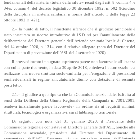
fondamentali della materia «tutela della salute» recati dagli artt. 8, comma 4, e
8-ter, comma 4, del decreto legislativo 30 dicembre 1992, n. 502 (Riordino
della disciplina in materia sanitaria, a norma dell’articolo 1 della legge 23
ottobre 1992, n. 421).
2.– In punto di fatto, il rimettente riferisce che il giudizio principale è
stato instaurato su ricorso introduttivo di I.S.D. srl per l’annullamento della
deliberazione del Direttore generale dell’Azienda sanitaria locale di Caserta,
del 14 ottobre 2020, n. 1314, con il relativo allegato (nota del Direttore del
Dipartimento di prevenzione dell’ASL del 4 settembre 2020).
Il provvedimento impugnato esprimeva parere non favorevole all’istanza
con cui la parte ricorrente, in data 30 aprile 2018, chiedeva l’autorizzazione a
realizzare una nuova struttura socio-sanitaria per l’erogazione di prestazioni
semiresidenziali in regime ambulatoriale diurno con dotazione di sessanta
posti letto.
2.1.– Il giudice a quo riporta che la «Commissione aziendale, istituita ai
sensi della Delibera della Giunta Regionale della Campania n. 7301/2001,
rendeva inizialmente parere favorevole» in ordine sia ai requisiti minimi,
strutturali, tecnologici e organizzativi, sia al fabbisogno territoriale.
Di seguito, con nota del 31 gennaio 2020, il Presidente della
Commissione regionale contestava al Direttore generale dell’ASL, nonché alla
Commissione aziendale, presieduta dal Direttore del Dipartimento di
prevenzione dell’ASL, l’assenza «di un articolato parere dell’Azienda