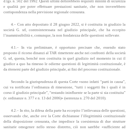
d.lgs. n. 502 del 1992. Questi ultimi detterebbero requisiti minimi di sicurezza
e qualità per poter effettuare prestazioni sanitarie, che non troverebbero
corrispondenza nella previsione regionale censurata.
4.– Con atto depositato il 28 giugno 2022, si è costituita in giudizio la
società G. srl, controinteressata nel giudizio principale, che ha eccepito
l’inammissibilità e, comunque, la non fondatezza delle questioni sollevate.
4.1.– In via preliminare, è opportuno precisare che, essendo stato
proposto il ricorso dinanzi al TAR rimettente anche nei confronti della società
G. srl, questa, benché non costituita in quel giudizio nel momento in cui il
giudice a quo ha rimesso le odierne questioni di legittimità costituzionale, è
da ritenersi parte del giudizio principale, ai fini del processo costituzionale.
Secondo la giurisprudenza di questa Corte «sono infatti “parti in causa”,
cui va notificata l’ordinanza di rimessione, “tutti i soggetti fra i quali è in
corso il giudizio principale”, “restando ininfluente se la parte si sia costituita”
(v. ordinanze n. 377 e n. 13 del 2006)» (sentenza n. 270 del 2010).
4.2.– In rito, la difesa della parte ha eccepito l’irrilevanza delle questioni,
osservando che, anche ove la Corte dichiarasse l’illegittimità costituzionale
della disposizione censurata, che impedisce la coesistenza di due strutture
sanitarie omogenee nello stesso distretto, ciò non sarebbe «sufficiente ad