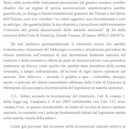
Stato, sulla scorta delle indicazioni provenienti dal giudice europeo, avrebbe
ribadito che un regime di previa autorizzazione amministrativa sarebbe
giustificato, in deroga a libertà fondamentali garantite dai Trattati e dal diritto
dell’Unione, solo ove «fondato “su criteri oggettivi, non discriminatori e noti
in anticipo, che garantisc[a]no la sua idoneità a circoscrivere sufficientemente
l’esercizio del potere discrezionale delle autorità nazionali” (§ 64 della
sentenza della Corte di Giustizia, Grande Camera, 10 marzo 2009, C-169/07)».
Da tale indirizzo giurisprudenziale il rimettente ricava che sarebbe
richiesta una valutazione del fabbisogno accurata e attualizzata, preceduta da
idonea istruttoria sull’esistenza di una determinata domanda sanitaria sul
territorio e della correlativa offerta da parte di strutture private, non potendosi
ammettere un blocco, come quello che sarebbe stato introdotto dalla norma
censurata, a tempo indeterminato, all’accesso di ogni nuovo operatore sul
mercato. Tale «blocco» – secondo il giudice a quo – violerebbe, dunque,
anche «i principi del diritto eurounitario affermati dalla Corte di Giustizia in
riferimento alla pur ampia discrezionalità del legislatore in materia sanitaria».
5.5.– Infine, secondo la ricostruzione del rimettente, l’art. 8, comma 2,
della legge reg. Campania n. 8 del 2003 colliderebbe con l’art. 117, terzo
comma, Cost., in quanto introdurrebbe un limite all’accesso di nuove strutture
sanitarie, in contrasto con i principi fondamentali dettati dal legislatore statale
nella materia «tutela della salute».
Come già precisato dal ricorrente nella ricostruzione iniziale relativa al