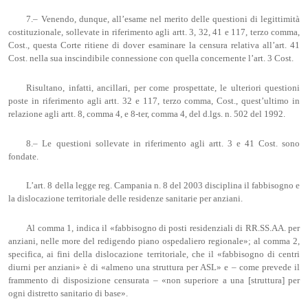
7.– Venendo, dunque, all’esame nel merito delle questioni di legittimità
costituzionale, sollevate in riferimento agli artt. 3, 32, 41 e 117, terzo comma,
Cost., questa Corte ritiene di dover esaminare la censura relativa all’art. 41
Cost. nella sua inscindibile connessione con quella concernente l’art. 3 Cost.
Risultano, infatti, ancillari, per come prospettate, le ulteriori questioni
poste in riferimento agli artt. 32 e 117, terzo comma, Cost., quest’ultimo in
relazione agli artt. 8, comma 4, e 8-ter, comma 4, del d.lgs. n. 502 del 1992.
8.– Le questioni sollevate in riferimento agli artt. 3 e 41 Cost. sono
fondate.
L’art. 8 della legge reg. Campania n. 8 del 2003 disciplina il fabbisogno e
la dislocazione territoriale delle residenze sanitarie per anziani.
Al comma 1, indica il «fabbisogno di posti residenziali di RR.SS.AA. per
anziani, nelle more del redigendo piano ospedaliero regionale»; al comma 2,
specifica, ai fini della dislocazione territoriale, che il «fabbisogno di centri
diurni per anziani» è di «almeno una struttura per ASL» e – come prevede il
frammento di disposizione censurata – «non superiore a una [struttura] per
ogni distretto sanitario di base».