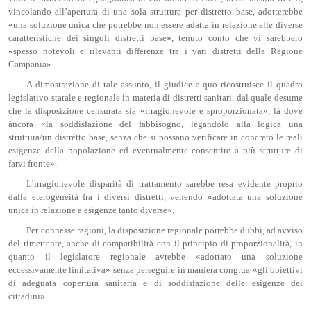
vincolando all’apertura di una sola struttura per distretto base, adotterebbe
«una soluzione unica che potrebbe non essere adatta in relazione alle diverse
caratteristiche dei singoli distretti base», tenuto conto che vi sarebbero
«spesso notevoli e rilevanti differenze tra i vari distretti della Regione
Campania».
A dimostrazione di tale assunto, il giudice a quo ricostruisce il quadro
legislativo statale e regionale in materia di distretti sanitari, dal quale desume
che la disposizione censurata sia «irragionevole e sproporzionata», là dove
àncora «la soddisfazione del fabbisogno, legandolo alla logica una
struttura/un distretto base, senza che si possano verificare in concreto le reali
esigenze della popolazione ed eventualmente consentire a più strutture di
farvi fronte».
L’irragionevole disparità di trattamento sarebbe resa evidente proprio
dalla eterogeneità fra i diversi distretti, venendo «adottata una soluzione
unica in relazione a esigenze tanto diverse».
Per connesse ragioni, la disposizione regionale porrebbe dubbi, ad avviso
del rimettente, anche di compatibilità con il principio di proporzionalità, in
quanto il legislatore regionale avrebbe «adottato una soluzione
eccessivamente limitativa» senza perseguire in maniera congrua «gli obiettivi
di adeguata copertura sanitaria e di soddisfazione delle esigenze dei
cittadini».