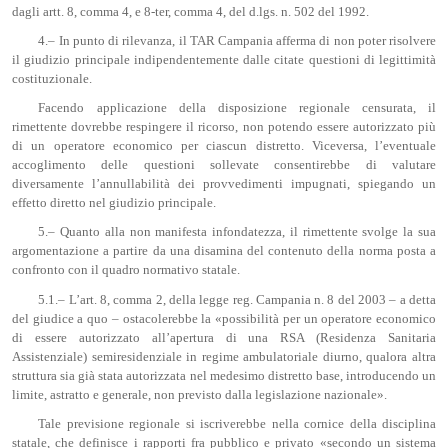
dagli artt. 8, comma 4, e 8-ter, comma 4, del d.lgs. n. 502 del 1992.
4.– In punto di rilevanza, il TAR Campania afferma di non poter risolvere
il giudizio principale indipendentemente dalle citate questioni di legittimità
costituzionale.
Facendo applicazione della disposizione regionale censurata, il
rimettente dovrebbe respingere il ricorso, non potendo essere autorizzato più
di un operatore economico per ciascun distretto. Viceversa, l’eventuale
accoglimento delle questioni sollevate consentirebbe di valutare
diversamente l’annullabilità dei provvedimenti impugnati, spiegando un
effetto diretto nel giudizio principale.
5.– Quanto alla non manifesta infondatezza, il rimettente svolge la sua
argomentazione a partire da una disamina del contenuto della norma posta a
confronto con il quadro normativo statale.
5.1.– L’art. 8, comma 2, della legge reg. Campania n. 8 del 2003 – a detta
del giudice a quo – ostacolerebbe la «possibilità per un operatore economico
di essere autorizzato all’apertura di una RSA (Residenza Sanitaria
Assistenziale) semiresidenziale in regime ambulatoriale diurno, qualora altra
struttura sia già stata autorizzata nel medesimo distretto base, introducendo un
limite, astratto e generale, non previsto dalla legislazione nazionale».
Tale previsione regionale si iscriverebbe nella cornice della disciplina
statale, che definisce i rapporti fra pubblico e privato «secondo un sistema