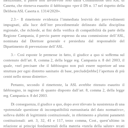
menzionate, il parere non favorevole reso dalla Commissione dell’ASL di
Caserta, che riteneva esaurito il fabbisogno «per il DS n. 17 nel rispetto della
Delibera ASL Caserta n. 1314/2020».
2.3.– Il rimettente evidenzia l’immediata lesività dei provvedimenti
impugnati, alla luce dell’iter procedimentale delineato dalla disciplina
regionale, che richiede, ai fini della verifica di compatibilità da parte della
Regione Campania, il previo parere espresso da una commissione dell’ASL,
nominata dal Direttore generale e presieduta dal responsabile del
Dipartimento di prevenzione dell’ASL.
3.– Così esposte le premesse in fatto, il giudice a quo si sofferma sul
contenuto dell’art. 8, comma 2, della legge reg. Campania n. 8 del 2003, il
quale, «nel precisare che il fabbisogno non può essere superiore ad una
struttura per ogni distretto sanitario di base, preclude[rebbe] l’apertura di più
centri nello stesso distretto».
Pertanto, secondo il rimettente, la ASL avrebbe ritenuto esaurito il
fabbisogno, in ragione di quanto disposto dall’art. 8, comma 2, della legge
reg. Campania n. 8 del 2003.
Di conseguenza, il giudice a quo, dopo aver rilevato la sussistenza di una
«potenziale questione di incompatibilità eurounitaria del dato normativo»,
solleva dubbi di legittimità costituzionale, in riferimento a plurimi parametri
costituzionali: artt. 3, 32, 41 e 117, terzo comma, Cost., quest’ultimo in
relazione ai principi fondamentali della materia «tutela della salute» recati