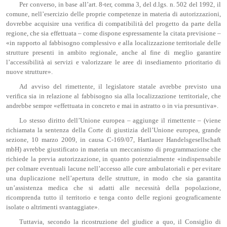
Per converso, in base all’art. 8-ter, comma 3, del d.lgs. n. 502 del 1992, il
comune, nell’esercizio delle proprie competenze in materia di autorizzazioni,
dovrebbe acquisire una verifica di compatibilità del progetto da parte della
regione, che sia effettuata – come dispone espressamente la citata previsione –
«in rapporto al fabbisogno complessivo e alla localizzazione territoriale delle
strutture presenti in ambito regionale, anche al fine di meglio garantire
l’accessibilità ai servizi e valorizzare le aree di insediamento prioritario di
nuove strutture».
Ad avviso del rimettente, il legislatore statale avrebbe previsto una
verifica sia in relazione al fabbisogno sia alla localizzazione territoriale, che
andrebbe sempre «effettuata in concreto e mai in astratto o in via presuntiva».
Lo stesso diritto dell’Unione europea – aggiunge il rimettente – (viene
richiamata la sentenza della Corte di giustizia dell’Unione europea, grande
sezione, 10 marzo 2009, in causa C-169/07, Hartlauer Handelsgesellschaft
mbH) avrebbe giustificato in materia un meccanismo di programmazione che
richiede la previa autorizzazione, in quanto potenzialmente «indispensabile
per colmare eventuali lacune nell’accesso alle cure ambulatoriali e per evitare
una duplicazione nell’apertura delle strutture, in modo che sia garantita
un’assistenza medica che si adatti alle necessità della popolazione,
ricomprenda tutto il territorio e tenga conto delle regioni geograficamente
isolate o altrimenti svantaggiate».
Tuttavia, secondo la ricostruzione del giudice a quo, il Consiglio di