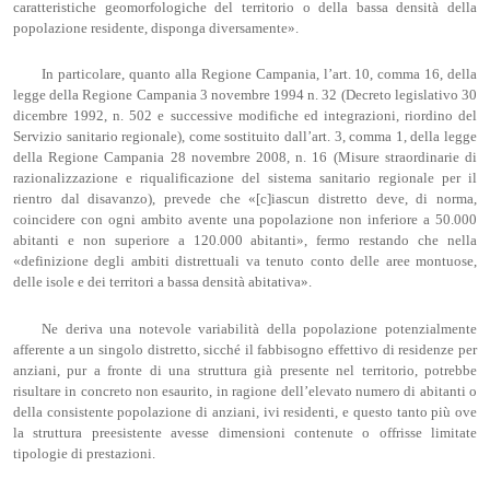
caratteristiche geomorfologiche del territorio o della bassa densità della
popolazione residente, disponga diversamente».
In particolare, quanto alla Regione Campania, l’art. 10, comma 16, della
legge della Regione Campania 3 novembre 1994 n. 32 (Decreto legislativo 30
dicembre 1992, n. 502 e successive modifiche ed integrazioni, riordino del
Servizio sanitario regionale), come sostituito dall’art. 3, comma 1, della legge
della Regione Campania 28 novembre 2008, n. 16 (Misure straordinarie di
razionalizzazione e riqualificazione del sistema sanitario regionale per il
rientro dal disavanzo), prevede che «[c]iascun distretto deve, di norma,
coincidere con ogni ambito avente una popolazione non inferiore a 50.000
abitanti e non superiore a 120.000 abitanti», fermo restando che nella
«definizione degli ambiti distrettuali va tenuto conto delle aree montuose,
delle isole e dei territori a bassa densità abitativa».
Ne deriva una notevole variabilità della popolazione potenzialmente
afferente a un singolo distretto, sicché il fabbisogno effettivo di residenze per
anziani, pur a fronte di una struttura già presente nel territorio, potrebbe
risultare in concreto non esaurito, in ragione dell’elevato numero di abitanti o
della consistente popolazione di anziani, ivi residenti, e questo tanto più ove
la struttura preesistente avesse dimensioni contenute o offrisse limitate
tipologie di prestazioni.