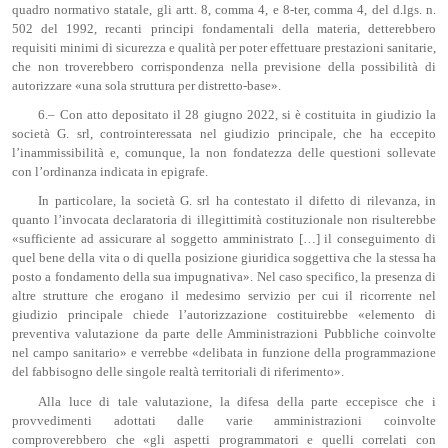
quadro normativo statale, gli artt. 8, comma 4, e 8-ter, comma 4, del d.lgs. n.
502 del 1992, recanti principi fondamentali della materia, detterebbero
requisiti minimi di sicurezza e qualità per poter effettuare prestazioni sanitarie,
che non troverebbero corrispondenza nella previsione della possibilità di
autorizzare «una sola struttura per distretto-base».
6.– Con atto depositato il 28 giugno 2022, si è costituita in giudizio la
società G. srl, controinteressata nel giudizio principale, che ha eccepito
l’inammissibilità e, comunque, la non fondatezza delle questioni sollevate
con l’ordinanza indicata in epigrafe.
In particolare, la società G. srl ha contestato il difetto di rilevanza, in
quanto l’invocata declaratoria di illegittimità costituzionale non risulterebbe
«sufficiente ad assicurare al soggetto amministrato […] il conseguimento di
quel bene della vita o di quella posizione giuridica soggettiva che la stessa ha
posto a fondamento della sua impugnativa». Nel caso specifico, la presenza di
altre strutture che erogano il medesimo servizio per cui il ricorrente nel
giudizio principale chiede l’autorizzazione costituirebbe «elemento di
preventiva valutazione da parte delle Amministrazioni Pubbliche coinvolte
nel campo sanitario» e verrebbe «delibata in funzione della programmazione
del fabbisogno delle singole realtà territoriali di riferimento».
Alla luce di tale valutazione, la difesa della parte eccepisce che i
provvedimenti adottati dalle varie amministrazioni coinvolte
comproverebbero che «gli aspetti programmatori e quelli correlati con