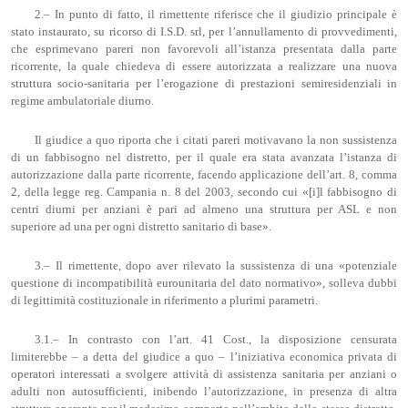
2.– In punto di fatto, il rimettente riferisce che il giudizio principale è
stato instaurato, su ricorso di I.S.D. srl, per l’annullamento di provvedimenti,
che esprimevano pareri non favorevoli all’istanza presentata dalla parte
ricorrente, la quale chiedeva di essere autorizzata a realizzare una nuova
struttura socio-sanitaria per l’erogazione di prestazioni semiresidenziali in
regime ambulatoriale diurno.
Il giudice a quo riporta che i citati pareri motivavano la non sussistenza
di un fabbisogno nel distretto, per il quale era stata avanzata l’istanza di
autorizzazione dalla parte ricorrente, facendo applicazione dell’art. 8, comma
2, della legge reg. Campania n. 8 del 2003, secondo cui «[i]l fabbisogno di
centri diurni per anziani è pari ad almeno una struttura per ASL e non
superiore ad una per ogni distretto sanitario di base».
3.– Il rimettente, dopo aver rilevato la sussistenza di una «potenziale
questione di incompatibilità eurounitaria del dato normativo», solleva dubbi
di legittimità costituzionale in riferimento a plurimi parametri.
3.1.– In contrasto con l’art. 41 Cost., la disposizione censurata
limiterebbe – a detta del giudice a quo – l’iniziativa economica privata di
operatori interessati a svolgere attività di assistenza sanitaria per anziani o
adulti non autosufficienti, inibendo l’autorizzazione, in presenza di altra