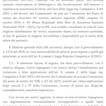
sanitaria relativamente al fabbisogno e alla localizzazione dell’istanza» e
segnalava la sussistenza di criteri, alla luce della legge reg. Campania n. 8 del
2003 e del decreto del Commissario ad acta per l’attuazione del Piano di
rientro dai disavanzi del servizio sanitario regionale (SSR) campano 31
ottobre 2019, n. 83 (Piano Regionale della Rete di Assistenza Sanitaria
Territoriale 2019 – 2021), che la ASL non avrebbe considerato in vista di «una
migliore distribuzione dei servizi, soprattutto diurni, sul territorio aziendale,
al fine di garantire la migliore accessibilità e disponibilità per la tutela della
salute dei pazienti».
Il Direttore generale della ASL accertava, dunque, con il provvedimento
n. 1314 del 2020, la «non autorizzabilità di ulteriori posti rispetto a quelli già
autorizzati, ai sensi dell’art. 8, comma 2, legge Regione Campania n. 8/2003».
2.2.– Il rimettente riporta, di seguito, che detto provvedimento, con il
relativo allegato, veniva impugnato e ne veniva chiesto l’annullamento per
violazione e falsa applicazione dell’art. 8, comma 2, della legge reg.
Campania n. 8 del 2003 e del decreto del Commissario ad acta per l’attuazione
del piano di rientro del SSR n. 83 del 2019, nonché per «falsa applicazione
degli articoli 3 e 97 della Costituzione, eccesso di potere per illogicità,
contraddittorietà, manifesta ingiustizia».
Con ricorso per motivi aggiunti, la stessa società ricorrente impugnava,
con argomentazioni «sostanzialmente sovrapponibili» a quelle sopra