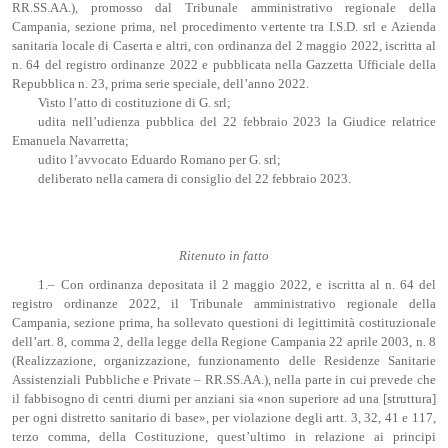
RR.SS.AA.), promosso dal Tribunale amministrativo regionale della
Campania, sezione prima, nel procedimento vertente tra I.S.D. srl e Azienda
sanitaria locale di Caserta e altri, con ordinanza del 2 maggio 2022, iscritta al
n. 64 del registro ordinanze 2022 e pubblicata nella Gazzetta Ufficiale della
Repubblica n. 23, prima serie speciale, dell’anno 2022.
Visto l’atto di costituzione di G. srl;
udita nell’udienza pubblica del 22 febbraio 2023 la Giudice relatrice
Emanuela Navarretta;
udito l’avvocato Eduardo Romano per G. srl;
deliberato nella camera di consiglio del 22 febbraio 2023.
Ritenuto in fatto
1.– Con ordinanza depositata il 2 maggio 2022, e iscritta al n. 64 del
registro ordinanze 2022, il Tribunale amministrativo regionale della
Campania, sezione prima, ha sollevato questioni di legittimità costituzionale
dell’art. 8, comma 2, della legge della Regione Campania 22 aprile 2003, n. 8
(Realizzazione, organizzazione, funzionamento delle Residenze Sanitarie
Assistenziali Pubbliche e Private – RR.SS.AA.), nella parte in cui prevede che
il fabbisogno di centri diurni per anziani sia «non superiore ad una [struttura]
per ogni distretto sanitario di base», per violazione degli artt. 3, 32, 41 e 117,
terzo comma, della Costituzione, quest’ultimo in relazione ai principi