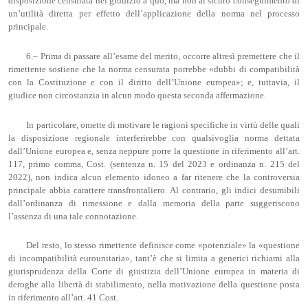
disposizione censurata nel giudizio a quo, ma non al sicuro conseguimento di
un’utilità diretta per effetto dell’applicazione della norma nel processo
principale.
6.– Prima di passare all’esame del merito, occorre altresì premettere che il
rimettente sostiene che la norma censurata porrebbe «dubbi di compatibilità
con la Costituzione e con il diritto dell’Unione europea»; e, tuttavia, il
giudice non circostanzia in alcun modo questa seconda affermazione.
In particolare, omette di motivare le ragioni specifiche in virtù delle quali
la disposizione regionale interferirebbe con qualsivoglia norma dettata
dall’Unione europea e, senza neppure porre la questione in riferimento all’art.
117, primo comma, Cost. (sentenza n. 15 del 2023 e ordinanza n. 215 del
2022), non indica alcun elemento idoneo a far ritenere che la controversia
principale abbia carattere transfrontaliero. Al contrario, gli indici desumibili
dall’ordinanza di rimessione e dalla memoria della parte suggeriscono
l’assenza di una tale connotazione.
Del resto, lo stesso rimettente definisce come «potenziale» la «questione
di incompatibilità eurounitaria», tant’è che si limita a generici richiami alla
giurisprudenza della Corte di giustizia dell’Unione europea in materia di
deroghe alla libertà di stabilimento, nella motivazione della questione posta
in riferimento all’art. 41 Cost.