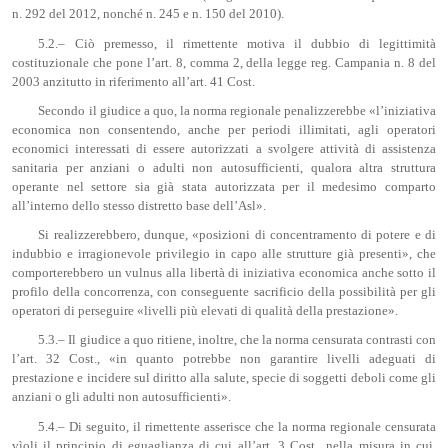
n. 292 del 2012, nonché n. 245 e n. 150 del 2010).
5.2.– Ciò premesso, il rimettente motiva il dubbio di legittimità
costituzionale che pone l’art. 8, comma 2, della legge reg. Campania n. 8 del
2003 anzitutto in riferimento all’art. 41 Cost.
Secondo il giudice a quo, la norma regionale penalizzerebbe «l’iniziativa
economica non consentendo, anche per periodi illimitati, agli operatori
economici interessati di essere autorizzati a svolgere attività di assistenza
sanitaria per anziani o adulti non autosufficienti, qualora altra struttura
operante nel settore sia già stata autorizzata per il medesimo comparto
all’interno dello stesso distretto base dell’Asl».
Si realizzerebbero, dunque, «posizioni di concentramento di potere e di
indubbio e irragionevole privilegio in capo alle strutture già presenti», che
comporterebbero un vulnus alla libertà di iniziativa economica anche sotto il
profilo della concorrenza, con conseguente sacrificio della possibilità per gli
operatori di perseguire «livelli più elevati di qualità della prestazione».
5.3.– Il giudice a quo ritiene, inoltre, che la norma censurata contrasti con
l’art. 32 Cost., «in quanto potrebbe non garantire livelli adeguati di
prestazione e incidere sul diritto alla salute, specie di soggetti deboli come gli
anziani o gli adulti non autosufficienti».
5.4.– Di seguito, il rimettente asserisce che la norma regionale censurata
vìoli il principio di eguaglianza di cui all’art. 3 Cost., nella misura in cui,