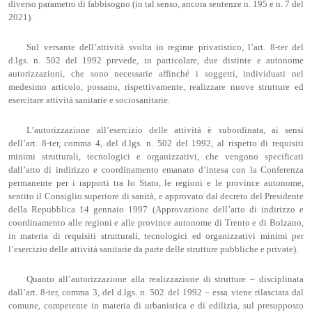
diverso parametro di fabbisogno (in tal senso, ancora sentenze n. 195 e n. 7 del
2021).
Sul versante dell’attività svolta in regime privatistico, l’art. 8-ter del
d.lgs. n. 502 del 1992 prevede, in particolare, due distinte e autonome
autorizzazioni, che sono necessarie affinché i soggetti, individuati nel
medesimo articolo, possano, rispettivamente, realizzare nuove strutture ed
esercitare attività sanitarie e sociosanitarie.
L’autorizzazione all’esercizio delle attività è subordinata, ai sensi
dell’art. 8-ter, comma 4, del d.lgs. n. 502 del 1992, al rispetto di requisiti
minimi strutturali, tecnologici e organizzativi, che vengono specificati
dall’atto di indirizzo e coordinamento emanato d’intesa con la Conferenza
permanente per i rapporti tra lo Stato, le regioni e le province autonome,
sentito il Consiglio superiore di sanità, e approvato dal decreto del Presidente
della Repubblica 14 gennaio 1997 (Approvazione dell’atto di indirizzo e
coordinamento alle regioni e alle province autonome di Trento e di Bolzano,
in materia di requisiti strutturali, tecnologici ed organizzativi minimi per
l’esercizio delle attività sanitarie da parte delle strutture pubbliche e private).
Quanto all’autorizzazione alla realizzazione di strutture – disciplinata
dall’art. 8-ter, comma 3, del d.lgs. n. 502 del 1992 – essa viene rilasciata dal
comune, competente in materia di urbanistica e di edilizia, sul presupposto