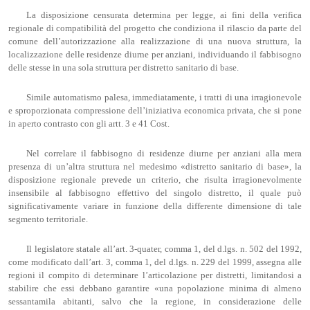
La disposizione censurata determina per legge, ai fini della verifica
regionale di compatibilità del progetto che condiziona il rilascio da parte del
comune dell’autorizzazione alla realizzazione di una nuova struttura, la
localizzazione delle residenze diurne per anziani, individuando il fabbisogno
delle stesse in una sola struttura per distretto sanitario di base.
Simile automatismo palesa, immediatamente, i tratti di una irragionevole
e sproporzionata compressione dell’iniziativa economica privata, che si pone
in aperto contrasto con gli artt. 3 e 41 Cost.
Nel correlare il fabbisogno di residenze diurne per anziani alla mera
presenza di un’altra struttura nel medesimo «distretto sanitario di base», la
disposizione regionale prevede un criterio, che risulta irragionevolmente
insensibile al fabbisogno effettivo del singolo distretto, il quale può
significativamente variare in funzione della differente dimensione di tale
segmento territoriale.
Il legislatore statale all’art. 3-quater, comma 1, del d.lgs. n. 502 del 1992,
come modificato dall’art. 3, comma 1, del d.lgs. n. 229 del 1999, assegna alle
regioni il compito di determinare l’articolazione per distretti, limitandosi a
stabilire che essi debbano garantire «una popolazione minima di almeno
sessantamila abitanti, salvo che la regione, in considerazione delle