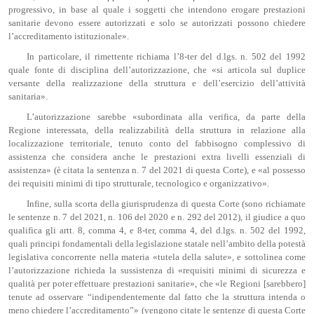
progressivo, in base al quale i soggetti che intendono erogare prestazioni
sanitarie devono essere autorizzati e solo se autorizzati possono chiedere
l’accreditamento istituzionale».
In particolare, il rimettente richiama l’8-ter del d.lgs. n. 502 del 1992
quale fonte di disciplina dell’autorizzazione, che «si articola sul duplice
versante della realizzazione della struttura e dell’esercizio dell’attività
sanitaria».
L’autorizzazione sarebbe «subordinata alla verifica, da parte della
Regione interessata, della realizzabilità della struttura in relazione alla
localizzazione territoriale, tenuto conto del fabbisogno complessivo di
assistenza che considera anche le prestazioni extra livelli essenziali di
assistenza» (è citata la sentenza n. 7 del 2021 di questa Corte), e «al possesso
dei requisiti minimi di tipo strutturale, tecnologico e organizzativo».
Infine, sulla scorta della giurisprudenza di questa Corte (sono richiamate
le sentenze n. 7 del 2021, n. 106 del 2020 e n. 292 del 2012), il giudice a quo
qualifica gli artt. 8, comma 4, e 8-ter, comma 4, del d.lgs. n. 502 del 1992,
quali principi fondamentali della legislazione statale nell’ambito della potestà
legislativa concorrente nella materia «tutela della salute», e sottolinea come
l’autorizzazione richieda la sussistenza di «requisiti minimi di sicurezza e
qualità per poter effettuare prestazioni sanitarie», che «le Regioni [sarebbero]
tenute ad osservare “indipendentemente dal fatto che la struttura intenda o
meno chiedere l’accreditamento”» (vengono citate le sentenze di questa Corte