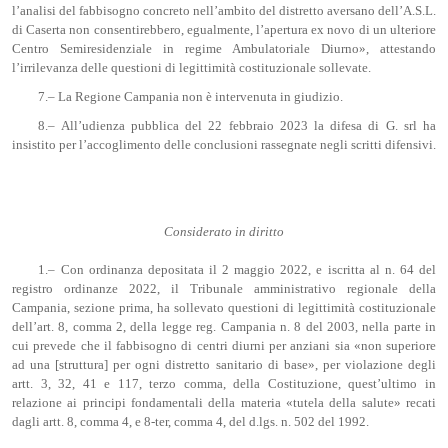
l’analisi del fabbisogno concreto nell’ambito del distretto aversano dell’A.S.L.
di Caserta non consentirebbero, egualmente, l’apertura ex novo di un ulteriore
Centro Semiresidenziale in regime Ambulatoriale Diurno», attestando
l’irrilevanza delle questioni di legittimità costituzionale sollevate.
7.– La Regione Campania non è intervenuta in giudizio.
8.– All’udienza pubblica del 22 febbraio 2023 la difesa di G. srl ha
insistito per l’accoglimento delle conclusioni rassegnate negli scritti difensivi.
Considerato in diritto
1.– Con ordinanza depositata il 2 maggio 2022, e iscritta al n. 64 del
registro ordinanze 2022, il Tribunale amministrativo regionale della
Campania, sezione prima, ha sollevato questioni di legittimità costituzionale
dell’art. 8, comma 2, della legge reg. Campania n. 8 del 2003, nella parte in
cui prevede che il fabbisogno di centri diurni per anziani sia «non superiore
ad una [struttura] per ogni distretto sanitario di base», per violazione degli
artt. 3, 32, 41 e 117, terzo comma, della Costituzione, quest’ultimo in
relazione ai principi fondamentali della materia «tutela della salute» recati
dagli artt. 8, comma 4, e 8-ter, comma 4, del d.lgs. n. 502 del 1992.