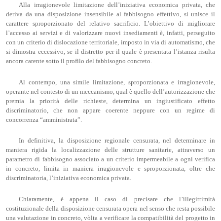
Alla irragionevole limitazione dell’iniziativa economica privata, che
deriva da una disposizione insensibile al fabbisogno effettivo, si unisce il
carattere sproporzionato del relativo sacrificio. L’obiettivo di migliorare
l’accesso ai servizi e di valorizzare nuovi insediamenti è, infatti, perseguito
con un criterio di dislocazione territoriale, imposto in via di automatismo, che
si dimostra eccessivo, se il distretto per il quale è presentata l’istanza risulta
ancora carente sotto il profilo del fabbisogno concreto.
Al contempo, una simile limitazione, sproporzionata e irragionevole,
operante nel contesto di un meccanismo, qual è quello dell’autorizzazione che
premia la priorità delle richieste, determina un ingiustificato effetto
discriminatorio, che non appare coerente neppure con un regime di
concorrenza “amministrata”.
In definitiva, la disposizione regionale censurata, nel determinare in
maniera rigida la localizzazione delle strutture sanitarie, attraverso un
parametro di fabbisogno associato a un criterio impermeabile a ogni verifica
in concreto, limita in maniera irragionevole e sproporzionata, oltre che
discriminatoria, l’iniziativa economica privata.
Chiaramente, è appena il caso di precisare che l’illegittimità
costituzionale della disposizione censurata opera nel senso che resta possibile
una valutazione in concreto, vòlta a verificare la compatibilità del progetto in