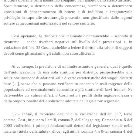
struttura operante per il medesimo comparto nell’ambito dello stesso distretto.
Specularmente, a detrimento della concorrenza, verrebbero a determinarsi
«posizioni di concentramento di potere e di indubbio e irragionevole
privilegio in capo alle strutture già presenti», non giustificate dalle ragioni
sottese ai meccanismi autorizzatori nel settore sanitario.
Così operando, la disposizione regionale determinerebbe – secondo il
ricorrente – anche riverberi negativi sul livello delle prestazioni e, in
violazione dell’art. 32 Cost., andrebbe a ledere il diritto alla salute di soggetti
deboli come gli anziani o gli adulti non autosufficienti.
Al contempo, la previsione di un limite astratto e generale, qual è quello
dell’autorizzazione di una sola struttura per distretto, prospetterebbe una
soluzione incapace di adattarsi «alle diverse caratteristiche dei singoli distretti
base […], senza che si possano verificare in concreto le reali esigenze della
popolazione ed eventualmente consentire a più strutture di farvi fronte». Ne
deriverebbe un vulnus all’art. 3 Cost. sotto i profili della ragionevolezza e
della proporzionalità della soluzione adottata dal legislatore regionale.
3.2.– Infine, il ricorrente denuncia la violazione dell’art. 117, terzo
comma, Cost., in quanto l’art. 8, comma 2, della legge reg. Campania n. 8 del
2003 violerebbe i principi fondamentali dettati dal legislatore statale nella
materia «tutela della salute», di cui agli artt. 8, comma 4, e 8-ter, comma 4, del