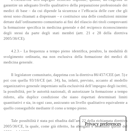
garantire un adeguato livello qualitativo della preparazione professionale dei
medici di base – da cui dipende la sicurezza e l’efficacia delle cure che gli
stessi sono chiamati a dispensare – e costituisce una delle condizioni minime
dettate dall’ordinamento comunitario ai fini del rilascio dei titoli comprovanti
la formazione specifica in medicina generale e del reciproco riconoscimento
degli stessi da parte degli stati membri (artt. 21 e 28 della direttiva
2005/36/CE).
4.2.3.– La frequenza a tempo pieno identifica, peraltro, la modalità di
svolgimento ordinaria, ma non esclusiva della formazione dei medici di
medicina generale.
Il legislatore comunitario, dapprima con la direttiva 86/457/CEE (art. 5) e
poi con quella 93/16/CE (art. 34), ha, infatti, previsto, accanto al modello
organizzativo generale imperniato sulla esclusività dell’impegno degli iscritti,
la possibilità, per le autorità nazionali, di autorizzare la formazione a tempo
ridotto, alla duplice condizione che siano rispettati determinati limiti
quantitativi e sia, in ogni caso, assicurato un livello qualitativo equivalente a
quello conseguibile mediante il corso a tempo pieno.
Tale possibilità è stata poi ribadita dall’art. 22 della richiamata direttiva
2005/36/CE, la quale, come già riferito, ha abrogato e sostituito quelle del