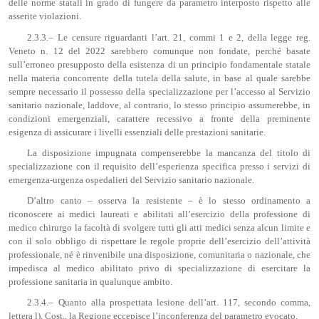
delle norme statali in grado di fungere da parametro interposto rispetto alle
asserite violazioni.
2.3.3.– Le censure riguardanti l’art. 21, commi 1 e 2, della legge reg.
Veneto n. 12 del 2022 sarebbero comunque non fondate, perché basate
sull’erroneo presupposto della esistenza di un principio fondamentale statale
nella materia concorrente della tutela della salute, in base al quale sarebbe
sempre necessario il possesso della specializzazione per l’accesso al Servizio
sanitario nazionale, laddove, al contrario, lo stesso principio assumerebbe, in
condizioni emergenziali, carattere recessivo a fronte della preminente
esigenza di assicurare i livelli essenziali delle prestazioni sanitarie.
La disposizione impugnata compenserebbe la mancanza del titolo di
specializzazione con il requisito dell’esperienza specifica presso i servizi di
emergenza-urgenza ospedalieri del Servizio sanitario nazionale.
D’altro canto – osserva la resistente – è lo stesso ordinamento a
riconoscere ai medici laureati e abilitati all’esercizio della professione di
medico chirurgo la facoltà di svolgere tutti gli atti medici senza alcun limite e
con il solo obbligo di rispettare le regole proprie dell’esercizio dell’attività
professionale, né è rinvenibile una disposizione, comunitaria o nazionale, che
impedisca al medico abilitato privo di specializzazione di esercitare la
professione sanitaria in qualunque ambito.
2.3.4.– Quanto alla prospettata lesione dell’art. 117, secondo comma,
lettera l), Cost., la Regione eccepisce l’inconferenza del parametro evocato.