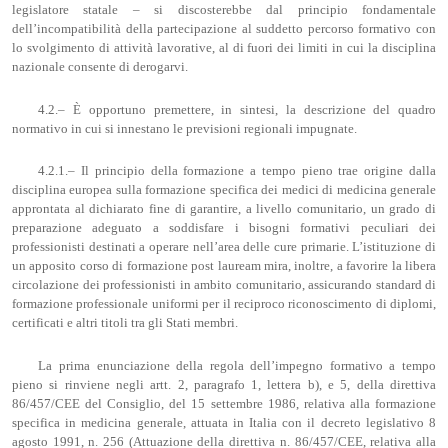
legislatore statale – si discosterebbe dal principio fondamentale
dell’incompatibilità della partecipazione al suddetto percorso formativo con
lo svolgimento di attività lavorative, al di fuori dei limiti in cui la disciplina
nazionale consente di derogarvi.
4.2.– È opportuno premettere, in sintesi, la descrizione del quadro
normativo in cui si innestano le previsioni regionali impugnate.
4.2.1.– Il principio della formazione a tempo pieno trae origine dalla
disciplina europea sulla formazione specifica dei medici di medicina generale
approntata al dichiarato fine di garantire, a livello comunitario, un grado di
preparazione adeguato a soddisfare i bisogni formativi peculiari dei
professionisti destinati a operare nell’area delle cure primarie. L’istituzione di
un apposito corso di formazione post lauream mira, inoltre, a favorire la libera
circolazione dei professionisti in ambito comunitario, assicurando standard di
formazione professionale uniformi per il reciproco riconoscimento di diplomi,
certificati e altri titoli tra gli Stati membri.
La prima enunciazione della regola dell’impegno formativo a tempo
pieno si rinviene negli artt. 2, paragrafo 1, lettera b), e 5, della direttiva
86/457/CEE del Consiglio, del 15 settembre 1986, relativa alla formazione
specifica in medicina generale, attuata in Italia con il decreto legislativo 8
agosto 1991, n. 256 (Attuazione della direttiva n. 86/457/CEE, relativa alla