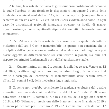
A tal fine, la resistente richiama la giurisprudenza costituzionale secondo
la quale l’ambito in cui ricadono le disposizioni impugnate è quello della
tutela della salute ai sensi dell’art. 117, terzo comma, Cost. (vengono citate le
sentenze di questa Corte n. 174 e n. 38 del 2020), evidenziando come, in ogni
caso, le disposizioni regionali impugnate operano «a livello di macro-
organizzazione, a monte rispetto alla stipula dei contratti di lavoro dei sanitari
interessati».
2.3.5.– Ad avviso della resistente, la censura con la quale è dedotta la
violazione dell’art. 3 Cost. è inammissibile, in quanto non considera che la
disciplina dell’organizzazione e gestione del servizio sanitario regionale può
essere oggetto di differenziazione sui vari territori regionali, sia pure nel
rispetto dei principi fondamentali posti dalla legislazione statale.
2.4.– Quanto, infine, all’art. 21, comma 3, della legge reg. Veneto n. 12
del 2022, la difesa regionale ripropone, in primo luogo, le considerazioni
svolte a sostegno dell’eccezione di inammissibilità delle censure rivolte
all’art. 21, commi 1 e 2, della medesima legge regionale.
Il Governo non avrebbe considerato la tendenza evolutiva del quadro
normativo nazionale desumibile dall’art. 9 del d.l. n. 135 del 2018, come
convertito, e dall’art. 1, commi 547, 548 e 548-bis, della legge 30 dicembre
2018, n. 145 (Bilancio di previsione dello Stato per l’anno finanziario 2019 e
bilancio pluriennale per il triennio 2019-2021), come modificati dall’art. 12