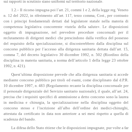
sui rapporti in scrutinio siano uniformi sul territorio nazionale.
1.2.– Il ricorso impugna poi l’art. 21, commi 1 e 2, della legge reg. Veneto
n. 12 del 2022, in riferimento all’art. 117, terzo comma, Cost., per contrasto
con i principi fondamentali dettati dal legislatore statale nella materia di
competenza legislativa concorrente «tutela della salute». Le disposizioni
oggetto di impugnazione, nel prevedere procedure concorsuali per il
reclutamento di dirigenti medici che prescindono dalla verifica del possesso
del requisito della specializzazione, si discosterebbero dalla disciplina sul
concorso pubblico per l’accesso alla dirigenza sanitaria dettata dall’art. 15,
comma 7, del decreto legislativo 30 dicembre 1992, n. 502 (Riordino della
disciplina in materia sanitaria, a norma dell’articolo 1 della legge 23 ottobre
1992, n. 421).
Quest’ultima disposizione prevede che alla dirigenza sanitaria si accede
mediante concorso pubblico per titoli ed esami, come disciplinato dal d.P.R.
10 dicembre 1997, n. 483 (Regolamento recante la disciplina concorsuale per
il personale dirigenziale del Servizio sanitario nazionale), il quale, all’art. 24,
precisa che i requisiti specifici di ammissione a detto concorso sono la laurea
in medicina e chirurgia, la specializzazione nella disciplina oggetto del
concorso stesso e l’iscrizione all’albo dell’ordine dei medici-chirurghi,
attestata da certificato in data non anteriore a sei mesi rispetto a quella di
scadenza del bando.
La difesa dello Stato ritiene che le disposizioni impugnate, pur volte a far