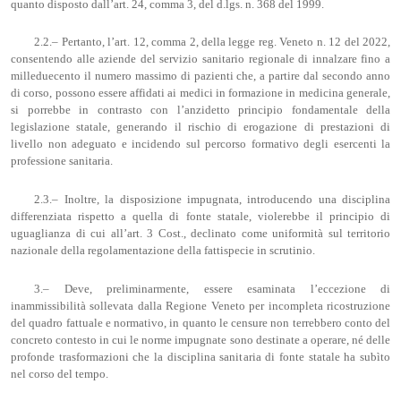
quanto disposto dall’art. 24, comma 3, del d.lgs. n. 368 del 1999.
2.2.– Pertanto, l’art. 12, comma 2, della legge reg. Veneto n. 12 del 2022,
consentendo alle aziende del servizio sanitario regionale di innalzare fino a
milleduecento il numero massimo di pazienti che, a partire dal secondo anno
di corso, possono essere affidati ai medici in formazione in medicina generale,
si porrebbe in contrasto con l’anzidetto principio fondamentale della
legislazione statale, generando il rischio di erogazione di prestazioni di
livello non adeguato e incidendo sul percorso formativo degli esercenti la
professione sanitaria.
2.3.– Inoltre, la disposizione impugnata, introducendo una disciplina
differenziata rispetto a quella di fonte statale, violerebbe il principio di
uguaglianza di cui all’art. 3 Cost., declinato come uniformità sul territorio
nazionale della regolamentazione della fattispecie in scrutinio.
3.– Deve, preliminarmente, essere esaminata l’eccezione di
inammissibilità sollevata dalla Regione Veneto per incompleta ricostruzione
del quadro fattuale e normativo, in quanto le censure non terrebbero conto del
concreto contesto in cui le norme impugnate sono destinate a operare, né delle
profonde trasformazioni che la disciplina sanitaria di fonte statale ha subìto
nel corso del tempo.