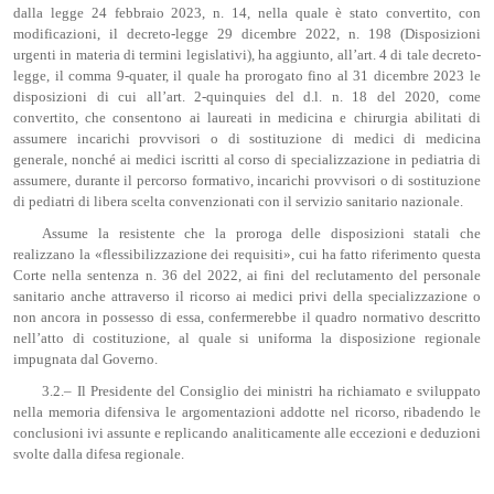
dalla legge 24 febbraio 2023, n. 14, nella quale è stato convertito, con
modificazioni, il decreto-legge 29 dicembre 2022, n. 198 (Disposizioni
urgenti in materia di termini legislativi), ha aggiunto, all’art. 4 di tale decreto-
legge, il comma 9-quater, il quale ha prorogato fino al 31 dicembre 2023 le
disposizioni di cui all’art. 2-quinquies del d.l. n. 18 del 2020, come
convertito, che consentono ai laureati in medicina e chirurgia abilitati di
assumere incarichi provvisori o di sostituzione di medici di medicina
generale, nonché ai medici iscritti al corso di specializzazione in pediatria di
assumere, durante il percorso formativo, incarichi provvisori o di sostituzione
di pediatri di libera scelta convenzionati con il servizio sanitario nazionale.
Assume la resistente che la proroga delle disposizioni statali che
realizzano la «flessibilizzazione dei requisiti», cui ha fatto riferimento questa
Corte nella sentenza n. 36 del 2022, ai fini del reclutamento del personale
sanitario anche attraverso il ricorso ai medici privi della specializzazione o
non ancora in possesso di essa, confermerebbe il quadro normativo descritto
nell’atto di costituzione, al quale si uniforma la disposizione regionale
impugnata dal Governo.
3.2.– Il Presidente del Consiglio dei ministri ha richiamato e sviluppato
nella memoria difensiva le argomentazioni addotte nel ricorso, ribadendo le
conclusioni ivi assunte e replicando analiticamente alle eccezioni e deduzioni
svolte dalla difesa regionale.