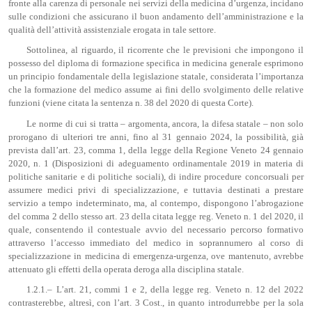
fronte alla carenza di personale nei servizi della medicina d’urgenza, incidano
sulle condizioni che assicurano il buon andamento dell’amministrazione e la
qualità dell’attività assistenziale erogata in tale settore.
Sottolinea, al riguardo, il ricorrente che le previsioni che impongono il
possesso del diploma di formazione specifica in medicina generale esprimono
un principio fondamentale della legislazione statale, considerata l’importanza
che la formazione del medico assume ai fini dello svolgimento delle relative
funzioni (viene citata la sentenza n. 38 del 2020 di questa Corte).
Le norme di cui si tratta – argomenta, ancora, la difesa statale – non solo
prorogano di ulteriori tre anni, fino al 31 gennaio 2024, la possibilità, già
prevista dall’art. 23, comma 1, della legge della Regione Veneto 24 gennaio
2020, n. 1 (Disposizioni di adeguamento ordinamentale 2019 in materia di
politiche sanitarie e di politiche sociali), di indire procedure concorsuali per
assumere medici privi di specializzazione, e tuttavia destinati a prestare
servizio a tempo indeterminato, ma, al contempo, dispongono l’abrogazione
del comma 2 dello stesso art. 23 della citata legge reg. Veneto n. 1 del 2020, il
quale, consentendo il contestuale avvio del necessario percorso formativo
attraverso l’accesso immediato del medico in soprannumero al corso di
specializzazione in medicina di emergenza-urgenza, ove mantenuto, avrebbe
attenuato gli effetti della operata deroga alla disciplina statale.
1.2.1.– L’art. 21, commi 1 e 2, della legge reg. Veneto n. 12 del 2022
contrasterebbe, altresì, con l’art. 3 Cost., in quanto introdurrebbe per la sola