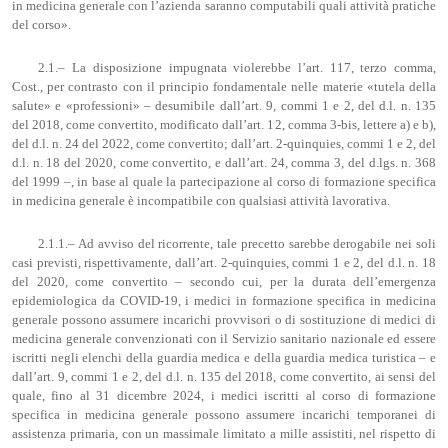
in medicina generale con l’azienda saranno computabili quali attività pratiche
del corso».
2.1.– La disposizione impugnata violerebbe l’art. 117, terzo comma,
Cost., per contrasto con il principio fondamentale nelle materie «tutela della
salute» e «professioni» – desumibile dall’art. 9, commi 1 e 2, del d.l. n. 135
del 2018, come convertito, modificato dall’art. 12, comma 3-bis, lettere a) e b),
del d.l. n. 24 del 2022, come convertito; dall’art. 2-quinquies, commi 1 e 2, del
d.l. n. 18 del 2020, come convertito, e dall’art. 24, comma 3, del d.lgs. n. 368
del 1999 –, in base al quale la partecipazione al corso di formazione specifica
in medicina generale è incompatibile con qualsiasi attività lavorativa.
2.1.1.– Ad avviso del ricorrente, tale precetto sarebbe derogabile nei soli
casi previsti, rispettivamente, dall’art. 2-quinquies, commi 1 e 2, del d.l. n. 18
del 2020, come convertito – secondo cui, per la durata dell’emergenza
epidemiologica da COVID-19, i medici in formazione specifica in medicina
generale possono assumere incarichi provvisori o di sostituzione di medici di
medicina generale convenzionati con il Servizio sanitario nazionale ed essere
iscritti negli elenchi della guardia medica e della guardia medica turistica – e
dall’art. 9, commi 1 e 2, del d.l. n. 135 del 2018, come convertito, ai sensi del
quale, fino al 31 dicembre 2024, i medici iscritti al corso di formazione
specifica in medicina generale possono assumere incarichi temporanei di
assistenza primaria, con un massimale limitato a mille assistiti, nel rispetto di