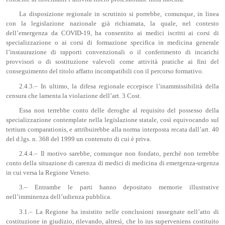
La disposizione regionale in scrutinio si porrebbe, comunque, in linea
con la legislazione nazionale già richiamata, la quale, nel contesto
dell’emergenza da COVID-19, ha consentito ai medici iscritti ai corsi di
specializzazione o ai corsi di formazione specifica in medicina generale
l’instaurazione di rapporti convenzionali o il conferimento di incarichi
provvisori o di sostituzione valevoli come attività pratiche ai fini del
conseguimento del titolo affatto incompatibili con il percorso formativo.
2.4.3.– In ultimo, la difesa regionale eccepisce l’inammissibilità della
censura che lamenta la violazione dell’art. 3 Cost.
Essa non terrebbe conto delle deroghe al requisito del possesso della
specializzazione contemplate nella legislazione statale, così equivocando sul
tertium comparationis, e attribuirebbe alla norma interposta recata dall’art. 40
del d.lgs. n. 368 del 1999 un contenuto di cui è priva.
2.4.4.– Il motivo sarebbe, comunque non fondato, perché non terrebbe
conto della situazione di carenza di medici di medicina di emergenza-urgenza
in cui versa la Regione Veneto.
3.– Entrambe le parti hanno depositato memorie illustrative
nell’imminenza dell’udienza pubblica.
3.1.– La Regione ha insistito nelle conclusioni rassegnate nell’atto di
costituzione in giudizio, rilevando, altresì, che lo ius superveniens costituito