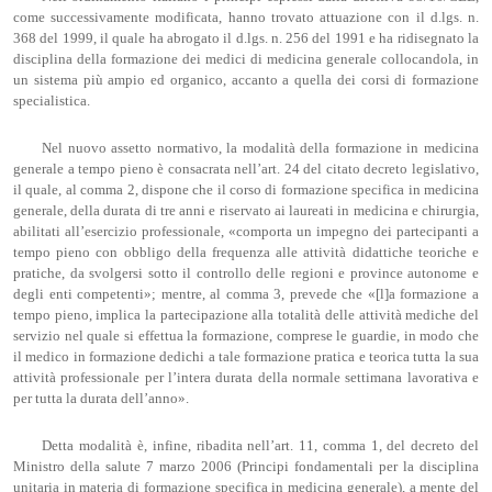
come successivamente modificata, hanno trovato attuazione con il d.lgs. n.
368 del 1999, il quale ha abrogato il d.lgs. n. 256 del 1991 e ha ridisegnato la
disciplina della formazione dei medici di medicina generale collocandola, in
un sistema più ampio ed organico, accanto a quella dei corsi di formazione
specialistica.
Nel nuovo assetto normativo, la modalità della formazione in medicina
generale a tempo pieno è consacrata nell’art. 24 del citato decreto legislativo,
il quale, al comma 2, dispone che il corso di formazione specifica in medicina
generale, della durata di tre anni e riservato ai laureati in medicina e chirurgia,
abilitati all’esercizio professionale, «comporta un impegno dei partecipanti a
tempo pieno con obbligo della frequenza alle attività didattiche teoriche e
pratiche, da svolgersi sotto il controllo delle regioni e province autonome e
degli enti competenti»; mentre, al comma 3, prevede che «[l]a formazione a
tempo pieno, implica la partecipazione alla totalità delle attività mediche del
servizio nel quale si effettua la formazione, comprese le guardie, in modo che
il medico in formazione dedichi a tale formazione pratica e teorica tutta la sua
attività professionale per l’intera durata della normale settimana lavorativa e
per tutta la durata dell’anno».
Detta modalità è, infine, ribadita nell’art. 11, comma 1, del decreto del
Ministro della salute 7 marzo 2006 (Principi fondamentali per la disciplina
unitaria in materia di formazione specifica in medicina generale), a mente del