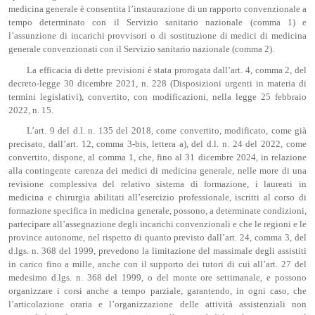
medicina generale è consentita l’instaurazione di un rapporto convenzionale a
tempo determinato con il Servizio sanitario nazionale (comma 1) e
l’assunzione di incarichi provvisori o di sostituzione di medici di medicina
generale convenzionati con il Servizio sanitario nazionale (comma 2).
La efficacia di dette previsioni è stata prorogata dall’art. 4, comma 2, del
decreto-legge 30 dicembre 2021, n. 228 (Disposizioni urgenti in materia di
termini legislativi), convertito, con modificazioni, nella legge 25 febbraio
2022, n. 15.
L’art. 9 del d.l. n. 135 del 2018, come convertito, modificato, come già
precisato, dall’art. 12, comma 3-bis, lettera a), del d.l. n. 24 del 2022, come
convertito, dispone, al comma 1, che, fino al 31 dicembre 2024, in relazione
alla contingente carenza dei medici di medicina generale, nelle more di una
revisione complessiva del relativo sistema di formazione, i laureati in
medicina e chirurgia abilitati all’esercizio professionale, iscritti al corso di
formazione specifica in medicina generale, possono, a determinate condizioni,
partecipare all’assegnazione degli incarichi convenzionali e che le regioni e le
province autonome, nel rispetto di quanto previsto dall’art. 24, comma 3, del
d.lgs. n. 368 del 1999, prevedono la limitazione del massimale degli assistiti
in carico fino a mille, anche con il supporto dei tutori di cui all’art. 27 del
medesimo d.lgs. n. 368 del 1999, o del monte ore settimanale, e possono
organizzare i corsi anche a tempo parziale, garantendo, in ogni caso, che
l’articolazione oraria e l’organizzazione delle attività assistenziali non