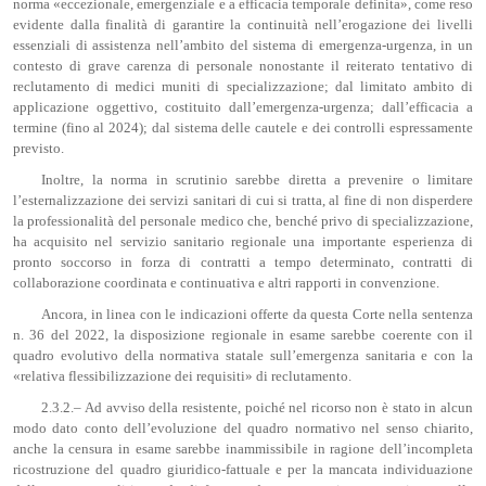
norma «eccezionale, emergenziale e a efficacia temporale definita», come reso
evidente dalla finalità di garantire la continuità nell’erogazione dei livelli
essenziali di assistenza nell’ambito del sistema di emergenza-urgenza, in un
contesto di grave carenza di personale nonostante il reiterato tentativo di
reclutamento di medici muniti di specializzazione; dal limitato ambito di
applicazione oggettivo, costituito dall’emergenza-urgenza; dall’efficacia a
termine (fino al 2024); dal sistema delle cautele e dei controlli espressamente
previsto.
Inoltre, la norma in scrutinio sarebbe diretta a prevenire o limitare
l’esternalizzazione dei servizi sanitari di cui si tratta, al fine di non disperdere
la professionalità del personale medico che, benché privo di specializzazione,
ha acquisito nel servizio sanitario regionale una importante esperienza di
pronto soccorso in forza di contratti a tempo determinato, contratti di
collaborazione coordinata e continuativa e altri rapporti in convenzione.
Ancora, in linea con le indicazioni offerte da questa Corte nella sentenza
n. 36 del 2022, la disposizione regionale in esame sarebbe coerente con il
quadro evolutivo della normativa statale sull’emergenza sanitaria e con la
«relativa flessibilizzazione dei requisiti» di reclutamento.
2.3.2.– Ad avviso della resistente, poiché nel ricorso non è stato in alcun
modo dato conto dell’evoluzione del quadro normativo nel senso chiarito,
anche la censura in esame sarebbe inammissibile in ragione dell’incompleta
ricostruzione del quadro giuridico-fattuale e per la mancata individuazione