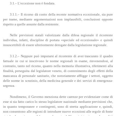
3.1.– L’eccezione non è fondata.
3.1.1.– Il ricorso dà conto della recente normativa eccezionale, sia pure
per trarne, mediante argomentazioni non implausibili, conclusioni opposte
rispetto a quelle assunte dalla resistente.
Nelle previsioni statali valorizzate dalla difesa regionale il ricorrente
individua, infatti, discipline di portata «speciale ed eccezionale» e quindi
insuscettibili di essere ulteriormente derogate dalla legislazione regionale.
3.1.2.– Neppure può imputarsi al ricorrente di aver trascurato il quadro
fattuale in cui si inscrivono le norme regionali in esame, rinvenendosi, al
contrario, tanto nel ricorso, quanto nella memoria illustrativa, riferimenti alla
finalità, perseguita dal legislatore veneto, di contenimento degli effetti della
mancanza di personale sanitario, che notoriamente affligge i settori, oggetto
delle norme in scrutinio, della medicina generale e dei servizi di emergenza-
urgenza.
Nondimeno, il Governo menziona dette carenze per evidenziare come di
esse si sia fatto carico lo stesso legislatore nazionale mediante previsioni che,
in quanto temporanee e contingenti, sono di stretta applicazione e, quindi,
non consentono alle regioni di introdurre nuove eccezioni alle regole di fonte