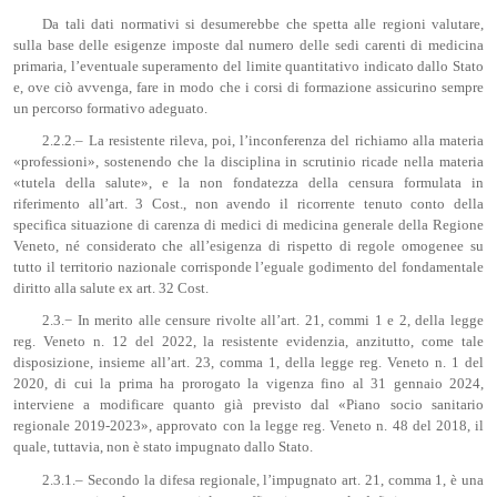
Da tali dati normativi si desumerebbe che spetta alle regioni valutare,
sulla base delle esigenze imposte dal numero delle sedi carenti di medicina
primaria, l’eventuale superamento del limite quantitativo indicato dallo Stato
e, ove ciò avvenga, fare in modo che i corsi di formazione assicurino sempre
un percorso formativo adeguato.
2.2.2.– La resistente rileva, poi, l’inconferenza del richiamo alla materia
«professioni», sostenendo che la disciplina in scrutinio ricade nella materia
«tutela della salute», e la non fondatezza della censura formulata in
riferimento all’art. 3 Cost., non avendo il ricorrente tenuto conto della
specifica situazione di carenza di medici di medicina generale della Regione
Veneto, né considerato che all’esigenza di rispetto di regole omogenee su
tutto il territorio nazionale corrisponde l’eguale godimento del fondamentale
diritto alla salute ex art. 32 Cost.
2.3.− In merito alle censure rivolte all’art. 21, commi 1 e 2, della legge
reg. Veneto n. 12 del 2022, la resistente evidenzia, anzitutto, come tale
disposizione, insieme all’art. 23, comma 1, della legge reg. Veneto n. 1 del
2020, di cui la prima ha prorogato la vigenza fino al 31 gennaio 2024,
interviene a modificare quanto già previsto dal «Piano socio sanitario
regionale 2019-2023», approvato con la legge reg. Veneto n. 48 del 2018, il
quale, tuttavia, non è stato impugnato dallo Stato.
2.3.1.– Secondo la difesa regionale, l’impugnato art. 21, comma 1, è una