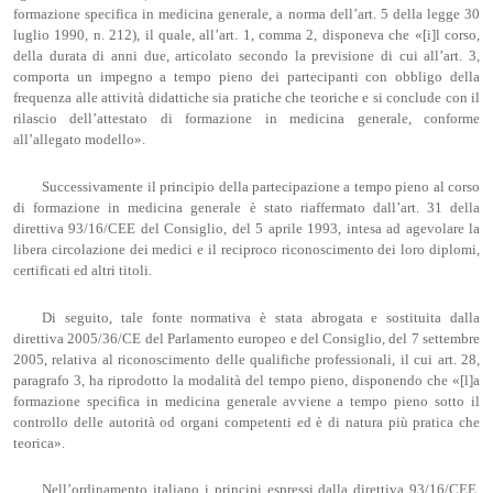
formazione specifica in medicina generale, a norma dell’art. 5 della legge 30
luglio 1990, n. 212), il quale, all’art. 1, comma 2, disponeva che «[i]l corso,
della durata di anni due, articolato secondo la previsione di cui all’art. 3,
comporta un impegno a tempo pieno dei partecipanti con obbligo della
frequenza alle attività didattiche sia pratiche che teoriche e si conclude con il
rilascio dell’attestato di formazione in medicina generale, conforme
all’allegato modello».
Successivamente il principio della partecipazione a tempo pieno al corso
di formazione in medicina generale è stato riaffermato dall’art. 31 della
direttiva 93/16/CEE del Consiglio, del 5 aprile 1993, intesa ad agevolare la
libera circolazione dei medici e il reciproco riconoscimento dei loro diplomi,
certificati ed altri titoli.
Di seguito, tale fonte normativa è stata abrogata e sostituita dalla
direttiva 2005/36/CE del Parlamento europeo e del Consiglio, del 7 settembre
2005, relativa al riconoscimento delle qualifiche professionali, il cui art. 28,
paragrafo 3, ha riprodotto la modalità del tempo pieno, disponendo che «[l]a
formazione specifica in medicina generale avviene a tempo pieno sotto il
controllo delle autorità od organi competenti ed è di natura più pratica che
teorica».
Nell’ordinamento italiano i principi espressi dalla direttiva 93/16/CEE,