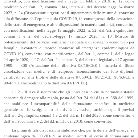
convertito, con modificazioni, nella legge 11 febbraio 2019, n. 12, come
modificato dall’art. 12, comma 3-bis, lettera a), del decreto-legge 24 marzo
2022, n. 24 (Disposizioni urgenti per il superamento delle misure di contrasto
alla diffusione dell’epidemia da COVID-19, in conseguenza della cessazione
dello stato di emergenza, e altre disposizioni in materia sanitaria), convertito,
con modificazioni, nella legge 19 maggio 2022, n. 52; dall’art. 2-quinquies,
commi 1 e 2, del decreto-legge 17 marzo 2020, n. 18 (Misure di
potenziamento del Servizio sanitario nazionale e di sostegno economico per
famiglie, lavoratori e imprese connesse all’emergenza epidemiologica da
COVID-19), convertito, con modificazioni, dall’art. 1, comma 1, della legge
24 aprile 2020, n. 27; dall’art. 24, comma 3, del decreto legislativo 17 agosto
1999, n. 368 (Attuazione della direttiva 93/16/CEE in materia di libera
circolazione dei medici e di reciproco riconoscimento dei loro diplomi,
certificati ed altri titoli e delle direttive 97/50/CE, 98/21/CE, 98/63/CE e
99/46/CE che modificano la direttiva 93/16/CEE).
1.1.2.– Rileva il ricorrente che gli unici casi in cui la normativa statale
consente di derogare alla regola, posta dall’art. 24 del d.lgs. n. 368 del 1999,
che stabilisce l’incompatibilità della formazione specifica in medicina
generale con lo svolgimento di attività lavorative, sarebbero quelli previsti
dall’art. 2-quinquies, commi 1 e 2, del d.l. n. 18 del 2020, come convertito, e
dall’art. 9, commi 1 e 2, del d.l. n. 135 del 2018, come convertito.
La prima di tali disposizioni stabilisce che, per la durata dell’emergenza
epidemiologica da COVID-19, ai medici iscritti al corso di formazione in