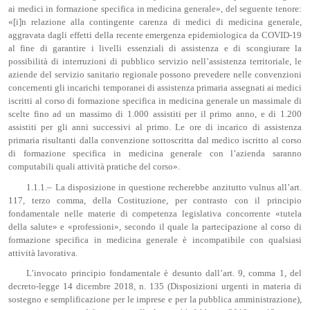
ai medici in formazione specifica in medicina generale», del seguente tenore:
«[i]n relazione alla contingente carenza di medici di medicina generale,
aggravata dagli effetti della recente emergenza epidemiologica da COVID-19
al fine di garantire i livelli essenziali di assistenza e di scongiurare la
possibilità di interruzioni di pubblico servizio nell’assistenza territoriale, le
aziende del servizio sanitario regionale possono prevedere nelle convenzioni
concernenti gli incarichi temporanei di assistenza primaria assegnati ai medici
iscritti al corso di formazione specifica in medicina generale un massimale di
scelte fino ad un massimo di 1.000 assistiti per il primo anno, e di 1.200
assistiti per gli anni successivi al primo. Le ore di incarico di assistenza
primaria risultanti dalla convenzione sottoscritta dal medico iscritto al corso
di formazione specifica in medicina generale con l’azienda saranno
computabili quali attività pratiche del corso».
1.1.1.– La disposizione in questione recherebbe anzitutto vulnus all’art.
117, terzo comma, della Costituzione, per contrasto con il principio
fondamentale nelle materie di competenza legislativa concorrente «tutela
della salute» e «professioni», secondo il quale la partecipazione al corso di
formazione specifica in medicina generale è incompatibile con qualsiasi
attività lavorativa.
L’invocato principio fondamentale è desunto dall’art. 9, comma 1, del
decreto-legge 14 dicembre 2018, n. 135 (Disposizioni urgenti in materia di
sostegno e semplificazione per le imprese e per la pubblica amministrazione),