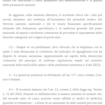
statale che assicurano il buon andamento dell’amministrazione e la qualità
delle prestazioni sanitarie.
In aggiunta, nella memoria difensiva, il ricorrente rileva che i dati più
recenti mostrano una tendenza all’incremento del personale medico del
Servizio sanitario nazionale e che le risorse finanziarie specificamente
destinate alla formazione specialistica e in medicina generale dal piano
nazionale di ripresa e resilienza consentono di prevedere il superamento delle
descritte emergenze nel volgere di pochi anni.
3.2.– Sempre in via preliminare, deve rilevarsi che la doglianza con la
quale è stata denunciata la violazione del principio di uguaglianza non ha
dignità di censura autonoma, rappresentando un aspetto della denunciata
violazione del principio di uniforme regolazione statale sul territorio
nazionale della tutela della salute e delle professioni (sentenza n. 6 del 2022).
4.– La questione promossa in riferimento all’art. 117, terzo comma, Cost.
non è fondata.
4.1.– Il ricorrente lamenta che l’art. 12, comma 2, della legge reg. Veneto
n. 12 del 2022, fissando in milleduecento il numero massimo di assistiti che,
dal secondo anno di corso, possono essere affidati ai medici di medicina
generale in formazione – a fronte di un massimale di mille assistiti previsto dal