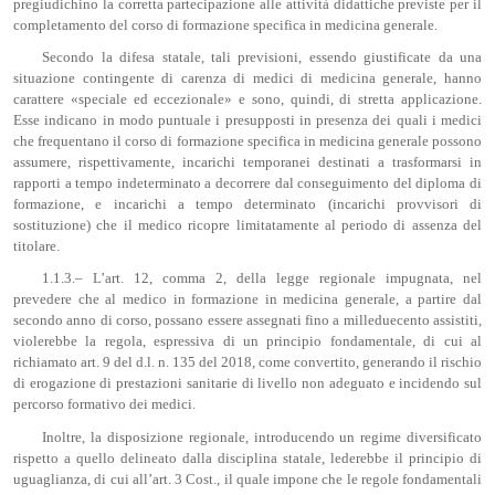
pregiudichino la corretta partecipazione alle attività didattiche previste per il
completamento del corso di formazione specifica in medicina generale.
Secondo la difesa statale, tali previsioni, essendo giustificate da una
situazione contingente di carenza di medici di medicina generale, hanno
carattere «speciale ed eccezionale» e sono, quindi, di stretta applicazione.
Esse indicano in modo puntuale i presupposti in presenza dei quali i medici
che frequentano il corso di formazione specifica in medicina generale possono
assumere, rispettivamente, incarichi temporanei destinati a trasformarsi in
rapporti a tempo indeterminato a decorrere dal conseguimento del diploma di
formazione, e incarichi a tempo determinato (incarichi provvisori di
sostituzione) che il medico ricopre limitatamente al periodo di assenza del
titolare.
1.1.3.– L’art. 12, comma 2, della legge regionale impugnata, nel
prevedere che al medico in formazione in medicina generale, a partire dal
secondo anno di corso, possano essere assegnati fino a milleduecento assistiti,
violerebbe la regola, espressiva di un principio fondamentale, di cui al
richiamato art. 9 del d.l. n. 135 del 2018, come convertito, generando il rischio
di erogazione di prestazioni sanitarie di livello non adeguato e incidendo sul
percorso formativo dei medici.
Inoltre, la disposizione regionale, introducendo un regime diversificato
rispetto a quello delineato dalla disciplina statale, lederebbe il principio di
uguaglianza, di cui all’art. 3 Cost., il quale impone che le regole fondamentali