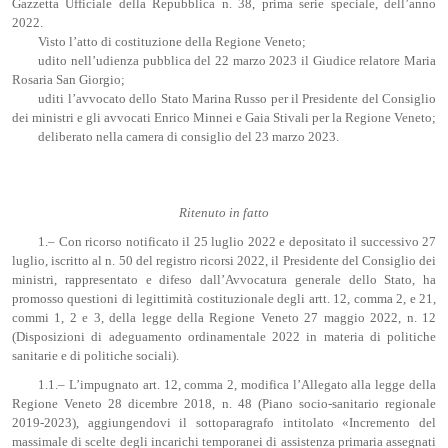
Gazzetta Ufficiale della Repubblica n. 38, prima serie speciale, dell’anno
2022.
Visto l’atto di costituzione della Regione Veneto;
udito nell’udienza pubblica del 22 marzo 2023 il Giudice relatore Maria
Rosaria San Giorgio;
uditi l’avvocato dello Stato Marina Russo per il Presidente del Consiglio
dei ministri e gli avvocati Enrico Minnei e Gaia Stivali per la Regione Veneto;
deliberato nella camera di consiglio del 23 marzo 2023.
Ritenuto in fatto
1.– Con ricorso notificato il 25 luglio 2022 e depositato il successivo 27
luglio, iscritto al n. 50 del registro ricorsi 2022, il Presidente del Consiglio dei
ministri, rappresentato e difeso dall’Avvocatura generale dello Stato, ha
promosso questioni di legittimità costituzionale degli artt. 12, comma 2, e 21,
commi 1, 2 e 3, della legge della Regione Veneto 27 maggio 2022, n. 12
(Disposizioni di adeguamento ordinamentale 2022 in materia di politiche
sanitarie e di politiche sociali).
1.1.– L’impugnato art. 12, comma 2, modifica l’Allegato alla legge della
Regione Veneto 28 dicembre 2018, n. 48 (Piano socio-sanitario regionale
2019-2023), aggiungendovi il sottoparagrafo intitolato «Incremento del
massimale di scelte degli incarichi temporanei di assistenza primaria assegnati