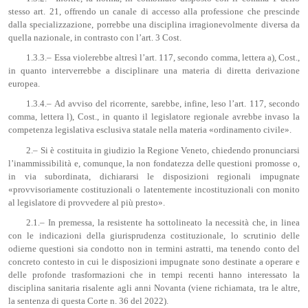
stesso art. 21, offrendo un canale di accesso alla professione che prescinde
dalla specializzazione, porrebbe una disciplina irragionevolmente diversa da
quella nazionale, in contrasto con l’art. 3 Cost.
1.3.3.– Essa violerebbe altresì l’art. 117, secondo comma, lettera a), Cost.,
in quanto interverrebbe a disciplinare una materia di diretta derivazione
europea.
1.3.4.– Ad avviso del ricorrente, sarebbe, infine, leso l’art. 117, secondo
comma, lettera l), Cost., in quanto il legislatore regionale avrebbe invaso la
competenza legislativa esclusiva statale nella materia «ordinamento civile».
2.– Si è costituita in giudizio la Regione Veneto, chiedendo pronunciarsi
l’inammissibilità e, comunque, la non fondatezza delle questioni promosse o,
in via subordinata, dichiararsi le disposizioni regionali impugnate
«provvisoriamente costituzionali o latentemente incostituzionali con monito
al legislatore di provvedere al più presto».
2.1.– In premessa, la resistente ha sottolineato la necessità che, in linea
con le indicazioni della giurisprudenza costituzionale, lo scrutinio delle
odierne questioni sia condotto non in termini astratti, ma tenendo conto del
concreto contesto in cui le disposizioni impugnate sono destinate a operare e
delle profonde trasformazioni che in tempi recenti hanno interessato la
disciplina sanitaria risalente agli anni Novanta (viene richiamata, tra le altre,
la sentenza di questa Corte n. 36 del 2022).