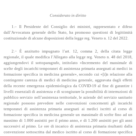
Considerato in diritto
1.– Il Presidente del Consiglio dei ministri, rappresentato e difeso
dall’Avvocatura generale dello Stato, ha promosso questioni di legittimità
costituzionale di alcune disposizioni della legge reg. Veneto n. 12 del 2022.
2.− È anzitutto impugnato l’art. 12, comma 2, della citata legge
regionale, il quale modifica l’Allegato alla legge reg. Veneto n. 48 del 2018,
aggiungendovi il sottoparagrafo, intitolato «Incremento del massimale di
scelte degli incarichi temporanei di assistenza primaria assegnati ai medici in
formazione specifica in medicina generale», secondo cui «[i]n relazione alla
contingente carenza di medici di medicina generale, aggravata dagli effetti
della recente emergenza epidemiologica da COVID-19 al fine di garantire i
livelli essenziali di assistenza e di scongiurare la possibilità di interruzioni di
pubblico servizio nell’assistenza territoriale, le aziende del servizio sanitario
regionale possono prevedere nelle convenzioni concernenti gli incarichi
temporanei di assistenza primaria assegnati ai medici iscritti al corso di
formazione specifica in medicina generale un massimale di scelte fino ad un
massimo di 1.000 assistiti per il primo anno, e di 1.200 assistiti per gli anni
successivi al primo. Le ore di incarico di assistenza primaria risultanti dalla
convenzione sottoscritta dal medico iscritto al corso di formazione specifica