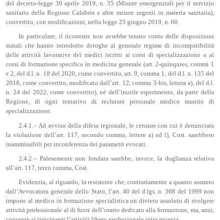
del decreto-legge 30 aprile 2019, n. 35 (Misure emergenziali per il servizio
sanitario della Regione Calabria e altre misure urgenti in materia sanitaria),
convertito, con modificazioni, nella legge 25 giugno 2019, n. 60.
In particolare, il ricorrente non avrebbe tenuto conto delle disposizioni
statali che hanno introdotto deroghe al generale regime di incompatibilità
delle attività lavorative dei medici iscritti ai corsi di specializzazione o ai
corsi di formazione specifica in medicina generale (art. 2-quinquies, commi 1
e 2, del d.l. n. 18 del 2020, come convertito, art. 9, comma 1, del d.l. n. 135 del
2018, come convertito, modificato dall’art. 12, comma 3-bis, lettera a), del d.l.
n. 24 del 2022, come convertito), né dell’inutile esperimento, da parte della
Regione, di ogni tentativo di reclutare personale medico munito di
specializzazione.
2.4.1.– Ad avviso della difesa regionale, le censure con cui è denunciata
la violazione dell’art. 117, secondo comma, lettere a) ed l), Cost. sarebbero
inammissibili per inconferenza dei parametri evocati.
2.4.2.– Palesemente non fondata sarebbe, invece, la doglianza relativa
all’art. 117, terzo comma, Cost.
Evidenzia, al riguardo, la resistente che, contrariamente a quanto assunto
dall’Avvocatura generale dello Stato, l’art. 40 del d.lgs. n. 368 del 1999 non
impone al medico in formazione specialistica un divieto assoluto di svolgere
attività professionale al di fuori dell’orario dedicato alla formazione, ma, anzi,
consente ai tirocinanti l’attività libero professionale intra moenia.