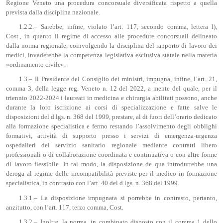
Regione Veneto una procedura concorsuale diversificata rispetto a quella
prevista dalla disciplina nazionale.
1.2.2.– Sarebbe, infine, violato l’art. 117, secondo comma, lettera l),
Cost., in quanto il regime di accesso alle procedure concorsuali delineato
dalla norma regionale, coinvolgendo la disciplina del rapporto di lavoro dei
medici, invaderebbe la competenza legislativa esclusiva statale nella materia
«ordinamento civile».
1.3.– Il Presidente del Consiglio dei ministri, impugna, infine, l’art. 21,
comma 3, della legge reg. Veneto n. 12 del 2022, a mente del quale, per il
triennio 2022-2024 i laureati in medicina e chirurgia abilitati possono, anche
durante la loro iscrizione ai corsi di specializzazione e fatte salve le
disposizioni del d.lgs. n. 368 del 1999, prestare, al di fuori dell’orario dedicato
alla formazione specialistica e fermo restando l’assolvimento degli obblighi
formativi, attività di supporto presso i servizi di emergenza-urgenza
ospedalieri del servizio sanitario regionale mediante contratti libero
professionali o di collaborazione coordinata e continuativa o con altre forme
di lavoro flessibile. In tal modo, la disposizione de qua introdurrebbe una
deroga al regime delle incompatibilità previste per il medico in formazione
specialistica, in contrasto con l’art. 40 del d.lgs. n. 368 del 1999.
1.3.1.– La disposizione impugnata si porrebbe in contrasto, pertanto,
anzitutto, con l’art. 117, terzo comma, Cost.
1.3.2.– Inoltre, la norma, in combinato disposto con il comma 1 dello