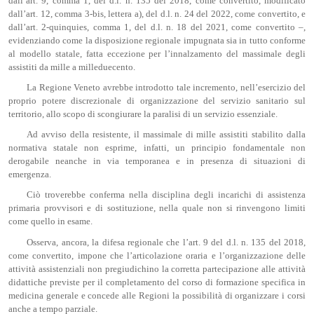
dall’art. 9, comma 1, del d.l. n. 135 del 2018, come convertito, modificato
dall’art. 12, comma 3-bis, lettera a), del d.l. n. 24 del 2022, come convertito, e
dall’art. 2-quinquies, comma 1, del d.l. n. 18 del 2021, come convertito –,
evidenziando come la disposizione regionale impugnata sia in tutto conforme
al modello statale, fatta eccezione per l’innalzamento del massimale degli
assistiti da mille a milleduecento.
La Regione Veneto avrebbe introdotto tale incremento, nell’esercizio del
proprio potere discrezionale di organizzazione del servizio sanitario sul
territorio, allo scopo di scongiurare la paralisi di un servizio essenziale.
Ad avviso della resistente, il massimale di mille assistiti stabilito dalla
normativa statale non esprime, infatti, un principio fondamentale non
derogabile neanche in via temporanea e in presenza di situazioni di
emergenza.
Ciò troverebbe conferma nella disciplina degli incarichi di assistenza
primaria provvisori e di sostituzione, nella quale non si rinvengono limiti
come quello in esame.
Osserva, ancora, la difesa regionale che l’art. 9 del d.l. n. 135 del 2018,
come convertito, impone che l’articolazione oraria e l’organizzazione delle
attività assistenziali non pregiudichino la corretta partecipazione alle attività
didattiche previste per il completamento del corso di formazione specifica in
medicina generale e concede alle Regioni la possibilità di organizzare i corsi
anche a tempo parziale.