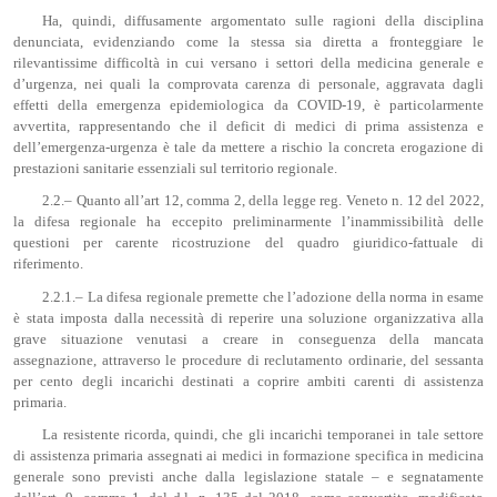
Ha, quindi, diffusamente argomentato sulle ragioni della disciplina
denunciata, evidenziando come la stessa sia diretta a fronteggiare le
rilevantissime difficoltà in cui versano i settori della medicina generale e
d’urgenza, nei quali la comprovata carenza di personale, aggravata dagli
effetti della emergenza epidemiologica da COVID-19, è particolarmente
avvertita, rappresentando che il deficit di medici di prima assistenza e
dell’emergenza-urgenza è tale da mettere a rischio la concreta erogazione di
prestazioni sanitarie essenziali sul territorio regionale.
2.2.– Quanto all’art 12, comma 2, della legge reg. Veneto n. 12 del 2022,
la difesa regionale ha eccepito preliminarmente l’inammissibilità delle
questioni per carente ricostruzione del quadro giuridico-fattuale di
riferimento.
2.2.1.– La difesa regionale premette che l’adozione della norma in esame
è stata imposta dalla necessità di reperire una soluzione organizzativa alla
grave situazione venutasi a creare in conseguenza della mancata
assegnazione, attraverso le procedure di reclutamento ordinarie, del sessanta
per cento degli incarichi destinati a coprire ambiti carenti di assistenza
primaria.
La resistente ricorda, quindi, che gli incarichi temporanei in tale settore
di assistenza primaria assegnati ai medici in formazione specifica in medicina
generale sono previsti anche dalla legislazione statale – e segnatamente