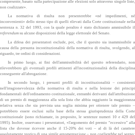
compresente, basato sulla partecipazione alle elezioni solo attraverso singole liste,
non coalizzate».
La normativa di risulta non presenterebbe «né impedimenti, né
inconvenienti» dello stesso tipo di quelli rilevati dalla Corte costituzionale nella
sentenza n. 32 del 1993, con la quale peraltro è stato dichiarato ammissibile il
referendum
su alcune disposizioni della legge elettorale del Senato.
La difesa dei presentatori esclude, poi, che il quesito sia inammissibile a
causa della presunta incostituzionalità della normativa di risulta, svolgendo, al
riguardo, tre ordini di considerazioni.
In primo luogo, ai fini dell'ammissibilità del quesito referendario, non
rileverebbero gli eventuali profili attinenti all'incostituzionalità della disciplina
conseguente all'abrogazione.
In secondo luogo, i presunti profili di incostituzionalità – consistenti
nell'irragionevolezza della normativa di risulta e nella lesione dei principi
fondamentali dell'ordinamento costituzionale, entrambi derivanti dall'attribuzione
di un premio di maggioranza alla sola lista che abbia raggiunto la maggioranza
relativa senza che sia prevista una soglia minima per ottenere tale premio –
potrebbero essere esclusi sulla base della stessa giurisprudenza della Corte
costituzionale (sono richiamate, in proposito, le sentenze numeri 10 e 429 del
1995). Inoltre, osservano i presentatori, «l'argomento del premio “eccessivo” alla
lista che dovesse ricevere anche il 15-20% dei voti – al di là del carattere
assolutamente teorico di una simile argomentazione – non coglierebbe nel segno: