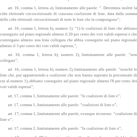
art. 16, comma 1, lettera
a
), limitatamente alle parole: “. Determina inoltre l
cifra elettorale circoscrizionale di ciascuna coalizione di liste, data dalla somma
delle cifre elettorali circoscrizionali di tutte le liste che la compongono”;
art. 16, comma 1, lettera
b
), numero 1): “1) le coalizioni di liste che abbian
conseguito sul piano regionale almeno il 20 per cento dei voti validi espressi e che
contengano almeno una lista collegata che abbia conseguito sul piano regionale
almeno il 3 per cento dei voti validi espressi;”;
art. 16, comma 1, lettera
b
), numero 2), limitatamente alle parole: “no
collegate”;
art. 16, comma 1, lettera
b
), numero 2), limitatamente alle parole: “nonché l
liste che, pur appartenendo a coalizioni che non hanno superato la percentuale di
cui al numero 1), abbiano conseguito sul piano regionale almeno l'8 per cento dei
voti validi espressi”;
art. 17, comma 1, limitatamente alle parole: “le coalizioni di liste e”;
art. 17, comma 1, limitatamente alle parole: “coalizioni di liste o”;
art. 17, comma 1, limitatamente alle parole, ovunque ricorrono: “coalizione di
liste o”;
art. 17, comma 2, limitatamente alle parole: “la coalizione di liste o”;