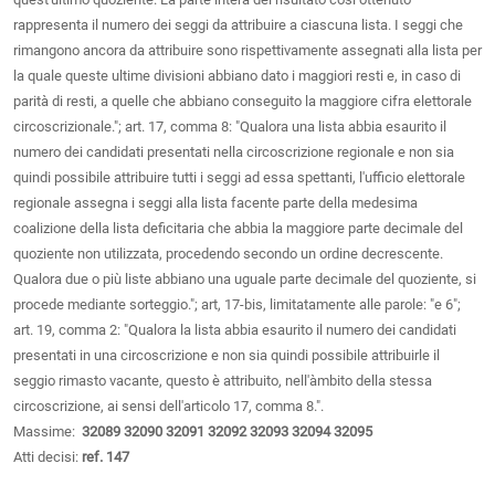
rappresenta il numero dei seggi da attribuire a ciascuna lista. I seggi che
rimangono ancora da attribuire sono rispettivamente assegnati alla lista per
la quale queste ultime divisioni abbiano dato i maggiori resti e, in caso di
parità di resti, a quelle che abbiano conseguito la maggiore cifra elettorale
circoscrizionale."; art. 17, comma 8: "Qualora una lista abbia esaurito il
numero dei candidati presentati nella circoscrizione regionale e non sia
quindi possibile attribuire tutti i seggi ad essa spettanti, l'ufficio elettorale
regionale assegna i seggi alla lista facente parte della medesima
coalizione della lista deficitaria che abbia la maggiore parte decimale del
quoziente non utilizzata, procedendo secondo un ordine decrescente.
Qualora due o più liste abbiano una uguale parte decimale del quoziente, si
procede mediante sorteggio."; art, 17-bis, limitatamente alle parole: "e 6";
art. 19, comma 2: "Qualora la lista abbia esaurito il numero dei candidati
presentati in una circoscrizione e non sia quindi possibile attribuirle il
seggio rimasto vacante, questo è attribuito, nell'àmbito della stessa
circoscrizione, ai sensi dell'articolo 17, comma 8.".
Massime:
32089
32090
32091
32092
32093
32094
32095
Atti decisi:
ref. 147