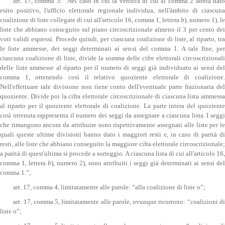
art. 17, comma 3: “Nel caso in cui la verifica di cui al comma 2 abbia dato
esito positivo, l'ufficio elettorale regionale individua, nell'àmbito di ciascuna
coalizione di liste collegate di cui all'articolo 16, comma 1, lettera
b
), numero 1), le
liste che abbiano conseguito sul piano circoscrizionale almeno il 3 per cento dei
voti validi espressi. Procede quindi, per ciascuna coalizione di liste, al riparto, tra
le liste ammesse, dei seggi determinati ai sensi del comma 1. A tale fine, per
ciascuna coalizione di liste, divide la somma delle cifre elettorali circoscrizionali
delle liste ammesse al riparto per il numero di seggi già individuato ai sensi del
comma 1, ottenendo così il relativo quoziente elettorale di coalizione.
Nell'effettuare tale divisione non tiene conto dell'eventuale parte frazionaria del
quoziente. Divide poi la cifra elettorale circoscrizionale di ciascuna lista ammessa
al riparto per il quoziente elettorale di coalizione. La parte intera del quoziente
così ottenuta rappresenta il numero dei seggi da assegnare a ciascuna lista. I seggi
che rimangono ancora da attribuire sono rispettivamente assegnati alle liste per le
quali queste ultime divisioni hanno dato i maggiori resti e, in caso di parità di
resti, alle liste che abbiano conseguito la maggiore cifra elettorale circoscrizionale;
a parità di quest'ultima si procede a sorteggio. A ciascuna lista di cui all'articolo 16,
comma 1, lettera
b
), numero 2), sono attribuiti i seggi già determinati ai sensi del
comma 1.”;
art. 17, comma 4, limitatamente alle parole: “alla coalizione di liste o”;
art. 17, comma 5, limitatamente alle parole, ovunque ricorrono: “coalizioni di
liste o”;