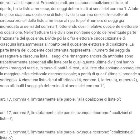
dei voti validi espressi. Procede quindi, per ciascuna coalizione di liste, al
riparto, tra le liste ammesse, dei seggi determinati ai sensi del comma 1. A tale
fine, per ciascuna coalizione di liste, divide la somma delle cifre elettorali
circoscrizionali delle liste ammesse al riparto per il numero di seggi già
individuato ai sensi del comma 1, ottenendo così il relativo quoziente elettorale
di coalizione. Nell'effettuare tale divisione non tiene conto dell'eventuale parte
frazionaria del quoziente. Divide poi la cifra elettorale circoscrizionale di
ciascuna lista ammessa al riparto per il quoziente elettorale di coalizione. La
parte intera del quoziente così ottenuta rappresenta il numero dei seggi da
assegnare a ciascuna lista. I seggi che rimangono ancora da attribuire sono
rispettivamente assegnati alle liste per le quali queste ultime divisioni hanno
dato i maggiori resti e, in caso di parità di resti, alle liste che abbiano conseguito
la maggiore cifra elettorale circoscrizionale; a parità di quest'ultima si procede a
sorteggio. A ciascuna lista di cui all'articolo 16, comma 1, lettera b), numero 2),
sono attribuiti i seggi già determinati ai sensi del comma 1.”;
art. 17, comma 4, limitatamente alle parole: “alla coalizione di liste o”;
art. 17, comma 5, limitatamente alle parole, ovunque ricorrono: “coalizioni di
liste o”;
art. 17, comma 5, limitatamente alle parole, ovunque ricorrono: “coalizione di
liste o”;