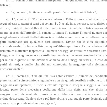
art. 17, comma 5, limitatamente alle parole, ovunque ricorrono: “coalizione di
liste o”;
art. 17, comma 5, limitatamente alle parole: “alle coalizioni di liste e”;
art. 17, comma 6: “Per ciascuna coalizione l'ufficio procede al riparto dei
seggi ad essa spettanti ai sensi dei commi 4 e 5. A tale fine, per ciascuna coalizione
di liste, divide il totale delle cifre elettorali circoscrizionali delle liste ammesse al
riparto ai sensi dell'articolo 16, comma 1, lettera
b
), numero 1), per il numero de
seggi ad essa spettanti. Nell'effettuare tale divisione non tiene conto dell'eventuale
parte frazionaria del quoziente così ottenuto. Divide poi la cifra elettorale
circoscrizionale di ciascuna lista per quest'ultimo quoziente. La parte intera del
risultato così ottenuto rappresenta il numero dei seggi da attribuire a ciascuna lista.
I seggi che rimangono ancora da attribuire sono rispettivamente assegnati alla lista
per la quale queste ultime divisioni abbiano dato i maggiori resti e, in caso di
parità di resti, a quelle che abbiano conseguito la maggiore cifra elettorale
circoscrizionale.”;
art. 17, comma 8: “Qualora una lista abbia esaurito il numero dei candidati
presentati nella circoscrizione regionale e non sia quindi possibile attribuire tutti i
seggi ad essa spettanti, l'ufficio elettorale regionale assegna i seggi alla lista
facente parte della medesima coalizione della lista deficitaria che abbia la
maggiore parte decimale del quoziente non utilizzata, procedendo secondo un
ordine decrescente. Qualora due o più liste abbiano una uguale parte decimale del
quoziente, si procede mediante sorteggio.”;