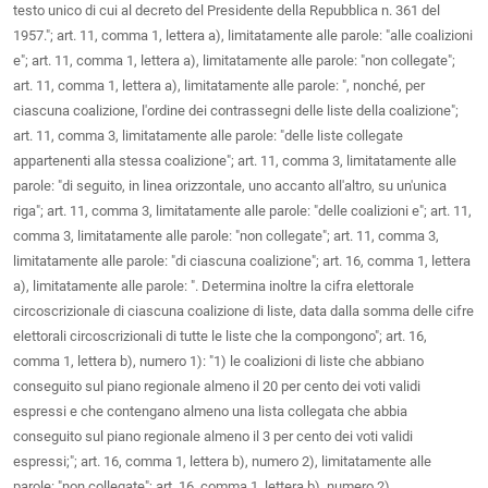
testo unico di cui al decreto del Presidente della Repubblica n. 361 del
1957."; art. 11, comma 1, lettera a), limitatamente alle parole: "alle coalizioni
e"; art. 11, comma 1, lettera a), limitatamente alle parole: "non collegate";
art. 11, comma 1, lettera a), limitatamente alle parole: ", nonché, per
ciascuna coalizione, l'ordine dei contrassegni delle liste della coalizione";
art. 11, comma 3, limitatamente alle parole: "delle liste collegate
appartenenti alla stessa coalizione"; art. 11, comma 3, limitatamente alle
parole: "di seguito, in linea orizzontale, uno accanto all'altro, su un'unica
riga"; art. 11, comma 3, limitatamente alle parole: "delle coalizioni e"; art. 11,
comma 3, limitatamente alle parole: "non collegate"; art. 11, comma 3,
limitatamente alle parole: "di ciascuna coalizione"; art. 16, comma 1, lettera
a), limitatamente alle parole: ". Determina inoltre la cifra elettorale
circoscrizionale di ciascuna coalizione di liste, data dalla somma delle cifre
elettorali circoscrizionali di tutte le liste che la compongono"; art. 16,
comma 1, lettera b), numero 1): "1) le coalizioni di liste che abbiano
conseguito sul piano regionale almeno il 20 per cento dei voti validi
espressi e che contengano almeno una lista collegata che abbia
conseguito sul piano regionale almeno il 3 per cento dei voti validi
espressi;"; art. 16, comma 1, lettera b), numero 2), limitatamente alle
parole: "non collegate"; art. 16, comma 1, lettera b), numero 2),