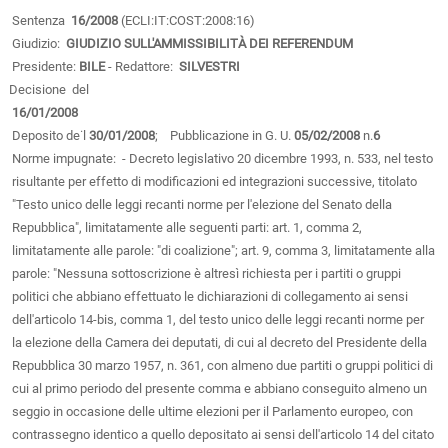
Sentenza
16/2008
(ECLI:IT:COST:2008:16)
Giudizio:
GIUDIZIO SULL'AMMISSIBILITÀ DEI REFERENDUM
Presidente:
BILE
- Redattore:
SILVESTRI
Decisione del
16/01/2008
Deposito de˙l
30/01/2008
; Pubblicazione in G. U.
05/02/2008
n.
6
Norme impugnate: - Decreto legislativo 20 dicembre 1993, n. 533, nel testo
risultante per effetto di modificazioni ed integrazioni successive, titolato
"Testo unico delle leggi recanti norme per l'elezione del Senato della
Repubblica", limitatamente alle seguenti parti: art. 1, comma 2,
limitatamente alle parole: "di coalizione"; art. 9, comma 3, limitatamente alla
parole: "Nessuna sottoscrizione è altresì richiesta per i partiti o gruppi
politici che abbiano effettuato le dichiarazioni di collegamento ai sensi
dell'articolo 14-bis, comma 1, del testo unico delle leggi recanti norme per
la elezione della Camera dei deputati, di cui al decreto del Presidente della
Repubblica 30 marzo 1957, n. 361, con almeno due partiti o gruppi politici di
cui al primo periodo del presente comma e abbiano conseguito almeno un
seggio in occasione delle ultime elezioni per il Parlamento europeo, con
contrassegno identico a quello depositato ai sensi dell'articolo 14 del citato