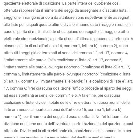
quoziente elettorale di coalizione. La parte intera del quoziente così
ottenuta rappresenta il numero dei seggi da assegnare a ciascuna lista. I
seggi che rimangono ancora da attribuire sono rispettivamente assegnati
alle liste per le quali queste ultime divisioni hanno dato i maggiori resti e, in
caso di parità di resti, alle liste che abbiano conseguito la maggiore cifra
elettorale circoscrizionale; a parità di quest'ultima si procede a sorteggio. A
ciascuna lista di cui all'articolo 16, comma 1, lettera b), numero 2), sono
attribuiti i seggi già determinati ai sensi del comma 1."; art. 17, comma 4,
limitatamente alle parole: "alla coalizione di liste o"; art. 17, comma 5,
limitatamente alle parole, ovunque ricorrono: "coalizione di liste o"; art. 17,
comma 5, limitatamente alle parole, ovunque ricorrono: "coalizione di liste
o"; art. 17, comma 5, limitatamente alle parole: "alle coalizioni di liste e"; art.
17, comma 6: "Per ciascuna coalizione l'ufficio procede al riparto dei seggi
ad essa spettanti ai sensi dei commi 4 e 5. A tale fine, per ciascuna
coalizione di liste, divide il totale delle cifre elettorali circoscrizionali delle
liste ammesse al riparto ai sensi dell'articolo 16, comma 1, lettera b),
numero 1), per il numero dei seggi ad essa spettanti. Nell'effettuare tale
divisione non tiene conto dell'eventuale parte frazionaria del quoziente così
ottenuto. Divide poi la cifra elettorale circoscrizionale di ciascuna lista per
quest'ultimo quoziente. La parte intera del risultato così ottenuto