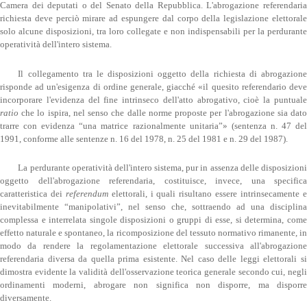
Camera dei deputati o del Senato della Repubblica. L'abrogazione referendaria
richiesta deve perciò mirare ad espungere dal corpo della legislazione elettorale
solo alcune disposizioni, tra loro collegate e non indispensabili per la perdurante
operatività dell'intero sistema.
Il collegamento tra le disposizioni oggetto della richiesta di abrogazione
risponde ad un'esigenza di ordine generale, giacché «il quesito referendario deve
incorporare l'evidenza del fine intrinseco dell'atto abrogativo, cioè la puntuale
ratio
che lo ispira, nel senso che dalle norme proposte per l'abrogazione sia dato
trarre con evidenza “una matrice razionalmente unitaria”» (sentenza n. 47 del
1991, conforme alle sentenze n. 16 del 1978, n. 25 del 1981 e n. 29 del 1987).
La perdurante operatività dell'intero sistema, pur in assenza delle disposizioni
oggetto dell'abrogazione referendaria, costituisce, invece, una specifica
caratteristica dei
referendum
elettorali, i quali risultano essere intrinsecamente 
inevitabilmente “manipolativi”, nel senso che, sottraendo ad una disciplina
complessa e interrelata singole disposizioni o gruppi di esse, si determina, come
effetto naturale e spontaneo, la ricomposizione del tessuto normativo rimanente, in
modo da rendere la regolamentazione elettorale successiva all'abrogazione
referendaria diversa da quella prima esistente. Nel caso delle leggi elettorali si
dimostra evidente la validità dell'osservazione teorica generale secondo cui, negli
ordinamenti moderni, abrogare non significa non disporre, ma disporre
diversamente.