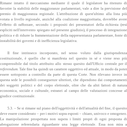
Rimane intatto il meccanismo mediante il quale il legislatore ha ritenuto di
favorire la stabilità delle maggioranze parlamentari, vale a dire la previsione del
premio di maggioranza regionale. L'attribuzione di quest'ultimo alla lista più
votata a livello regionale, anziché alla coalizione maggioritaria, dovrebbe avere
l'effetto di rafforzare, secondo i propositi dei presentatori della richiesta (resi
espliciti nell'intervento spiegato nel presente giudizio), il processo di integrazione
politica e di ridurre la frammentazione della rappresentanza parlamentare, fonte di
instabilità dei governi e di inefficienza legislativa.
Il fine intrinseco incorporato, nel senso voluto dalla giurisprudenza
costituzionale, è quello che si manifesta nel quesito in sé e viene reso più
comprensibile dal titolo attribuito allo stesso quesito dall'Ufficio centrale per il
referendum
. Tale fine ha quindi un carattere oggettivo ed attuale, in modo da poter
essere sottoposto a controllo da parte di questa Corte. Non rilevano invece in
questa sede le possibili conseguenze ulteriori, che dipendono dai comportamenti
dei soggetti politici e del corpo elettorale, oltre che da altri fattori di natura
economica, sociale e culturale, estranei al campo delle valutazioni concesse al
giudice costituzionale.
5.3. – Se si rimane sul piano dell'oggettività e dell'attualità del fine, il quesito
deve essere considerato – per i motivi sopra esposti – chiaro, univoco e omogeneo.
La manipolazione prospettata non supera i limiti propri di ogni proposta di
abrogazione referendaria riguardante una legge elettorale. Essa non mira a