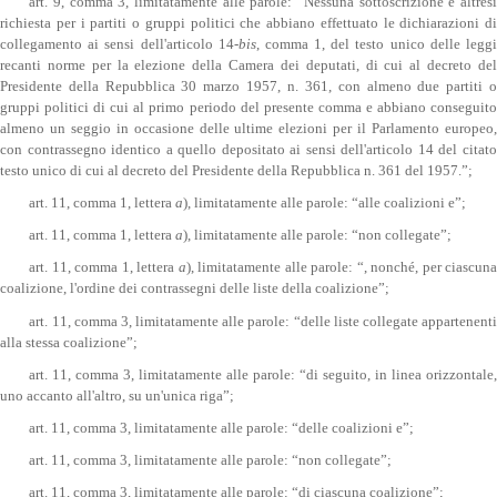
art. 9, comma 3, limitatamente alle parole: “Nessuna sottoscrizione è altresì
richiesta per i partiti o gruppi politici che abbiano effettuato le dichiarazioni di
collegamento ai sensi dell'articolo 14-
bis
, comma 1, del testo unico delle legg
recanti norme per la elezione della Camera dei deputati, di cui al decreto del
Presidente della Repubblica 30 marzo 1957, n. 361, con almeno due partiti o
gruppi politici di cui al primo periodo del presente comma e abbiano conseguito
almeno un seggio in occasione delle ultime elezioni per il Parlamento europeo,
con contrassegno identico a quello depositato ai sensi dell'articolo 14 del citato
testo unico di cui al decreto del Presidente della Repubblica n. 361 del 1957.”;
art. 11, comma 1, lettera
a
), limitatamente alle parole: “alle coalizioni e”;
art. 11, comma 1, lettera
a
), limitatamente alle parole: “non collegate”;
art. 11, comma 1, lettera
a
), limitatamente alle parole: “, nonché, per ciascun
coalizione, l'ordine dei contrassegni delle liste della coalizione”;
art. 11, comma 3, limitatamente alle parole: “delle liste collegate appartenenti
alla stessa coalizione”;
art. 11, comma 3, limitatamente alle parole: “di seguito, in linea orizzontale,
uno accanto all'altro, su un'unica riga”;
art. 11, comma 3, limitatamente alle parole: “delle coalizioni e”;
art. 11, comma 3, limitatamente alle parole: “non collegate”;
art. 11, comma 3, limitatamente alle parole: “di ciascuna coalizione”;