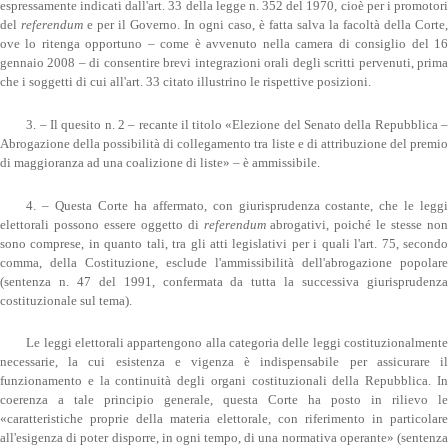
espressamente indicati dall'art. 33 della legge n. 352 del 1970, cioè per i promotori
del
referendum
e per il Governo. In ogni caso, è fatta salva la facoltà della Corte,
ove lo ritenga opportuno – come è avvenuto nella camera di consiglio del 16
gennaio 2008 – di consentire brevi integrazioni orali degli scritti pervenuti, prima
che i soggetti di cui all'art. 33 citato illustrino le rispettive posizioni.
3. – Il quesito n. 2 – recante il titolo «Elezione del Senato della Repubblica –
Abrogazione della possibilità di collegamento tra liste e di attribuzione del premio
di maggioranza ad una coalizione di liste» – è ammissibile.
4. – Questa Corte ha affermato, con giurisprudenza costante, che le leggi
elettorali possono essere oggetto di
referendum
abrogativi, poiché le stesse non
sono comprese, in quanto tali, tra gli atti legislativi per i quali l'art. 75, secondo
comma, della Costituzione, esclude l'ammissibilità dell'abrogazione popolare
(sentenza n. 47 del 1991, confermata da tutta la successiva giurisprudenza
costituzionale sul tema).
Le leggi elettorali appartengono alla categoria delle leggi costituzionalmente
necessarie, la cui esistenza e vigenza è indispensabile per assicurare il
funzionamento e la continuità degli organi costituzionali della Repubblica. In
coerenza a tale principio generale, questa Corte ha posto in rilievo le
«caratteristiche proprie della materia elettorale, con riferimento in particolare
all'esigenza di poter disporre, in ogni tempo, di una normativa operante» (sentenza