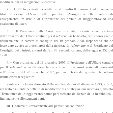
modificazioni ed integrazioni successive.
2. − L'Ufficio centrale ha attribuito al quesito il numero 2 ed il seguente
titolo: «Elezione del Senato della Repubblica – Abrogazione della possibilità di
collegamento tra liste e di attribuzione del premio di maggioranza ad una
coalizione di liste».
3. − Il Presidente della Corte costituzionale, ricevuta comunicazione
dell'ordinanza dell'Ufficio centrale per il
referendum
, ha fissato, per la conseguente
deliberazione, la camera di consiglio del 16 gennaio 2008, disponendo che ne
fosse dato avviso ai presentatori della richiesta di
referendum
e al Presidente de
Consiglio dei ministri, ai sensi dell'art. 33, secondo comma, della legge n. 352 del
1970.
4. – Con ordinanza del 13 dicembre 2007, il Presidente dell'Ufficio centrale
per il
referendum
ha disposto la correzione di tre errori materiali contenut
nell'ordinanza del 28 novembre 2007, per cui il testo del quesito referendario
risulta essere il seguente:
«Volete voi che sia abrogato il Decreto legislativo 20 dicembre 1993, n. 533,
nel testo risultante per effetto di modificazioni ed integrazioni successive, titolato
“Testo unico delle leggi recanti norme per l'elezione del Senato della Repubblica”,
limitatamente alle seguenti parti:
art. 1, comma 2, limitatamente alle parole: “di coalizione”;