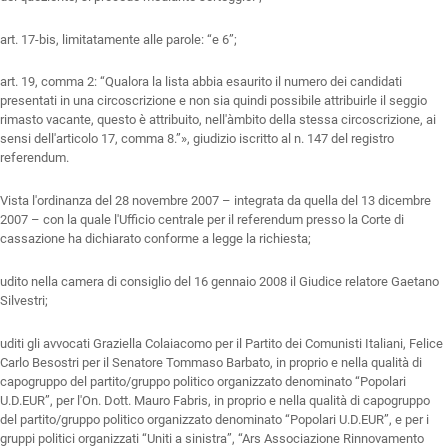
art. 17-bis, limitatamente alle parole: “e 6”;
art. 19, comma 2: “Qualora la lista abbia esaurito il numero dei candidati
presentati in una circoscrizione e non sia quindi possibile attribuirle il seggio
rimasto vacante, questo è attribuito, nell'àmbito della stessa circoscrizione, ai
sensi dell'articolo 17, comma 8.”», giudizio iscritto al n. 147 del registro
referendum.
Vista l'ordinanza del 28 novembre 2007 – integrata da quella del 13 dicembre
2007 – con la quale l'Ufficio centrale per il referendum presso la Corte di
cassazione ha dichiarato conforme a legge la richiesta;
udito nella camera di consiglio del 16 gennaio 2008 il Giudice relatore Gaetano
Silvestri;
uditi gli avvocati Graziella Colaiacomo per il Partito dei Comunisti Italiani, Felice
Carlo Besostri per il Senatore Tommaso Barbato, in proprio e nella qualità di
capogruppo del partito/gruppo politico organizzato denominato “Popolari
U.D.EUR”, per l'On. Dott. Mauro Fabris, in proprio e nella qualità di capogruppo
del partito/gruppo politico organizzato denominato “Popolari U.D.EUR”, e per i
gruppi politici organizzati “Uniti a sinistra”, “Ars Associazione Rinnovamento