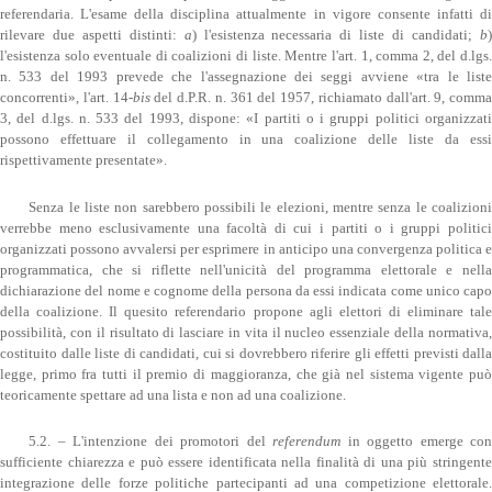
referendaria. L'esame della disciplina attualmente in vigore consente infatti di
rilevare due aspetti distinti:
a
) l'esistenza necessaria di liste di candidati;
b
l'esistenza solo eventuale di coalizioni di liste. Mentre l'art. 1, comma 2, del d.lgs.
n. 533 del 1993 prevede che l'assegnazione dei seggi avviene «tra le liste
concorrenti», l'art. 14-
bis
del d.P.R. n. 361 del 1957, richiamato dall'art. 9, comma
3, del d.lgs. n. 533 del 1993, dispone: «I partiti o i gruppi politici organizzati
possono effettuare il collegamento in una coalizione delle liste da essi
rispettivamente presentate».
Senza le liste non sarebbero possibili le elezioni, mentre senza le coalizioni
verrebbe meno esclusivamente una facoltà di cui i partiti o i gruppi politici
organizzati possono avvalersi per esprimere in anticipo una convergenza politica e
programmatica, che si riflette nell'unicità del programma elettorale e nella
dichiarazione del nome e cognome della persona da essi indicata come unico capo
della coalizione. Il quesito referendario propone agli elettori di eliminare tale
possibilità, con il risultato di lasciare in vita il nucleo essenziale della normativa,
costituito dalle liste di candidati, cui si dovrebbero riferire gli effetti previsti dalla
legge, primo fra tutti il premio di maggioranza, che già nel sistema vigente può
teoricamente spettare ad una lista e non ad una coalizione.
5.2. – L'intenzione dei promotori del
referendum
in oggetto emerge co
sufficiente chiarezza e può essere identificata nella finalità di una più stringente
integrazione delle forze politiche partecipanti ad una competizione elettorale.