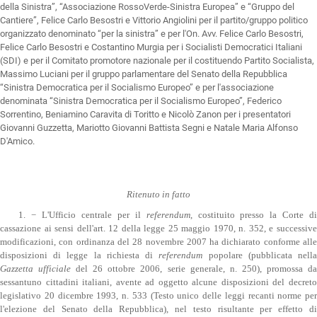
della Sinistra”, “Associazione RossoVerde-Sinistra Europea” e “Gruppo del
Cantiere”, Felice Carlo Besostri e Vittorio Angiolini per il partito/gruppo politico
organizzato denominato “per la sinistra” e per l'On. Avv. Felice Carlo Besostri,
Felice Carlo Besostri e Costantino Murgia per i Socialisti Democratici Italiani
(SDI) e per il Comitato promotore nazionale per il costituendo Partito Socialista,
Massimo Luciani per il gruppo parlamentare del Senato della Repubblica
“Sinistra Democratica per il Socialismo Europeo” e per l'associazione
denominata “Sinistra Democratica per il Socialismo Europeo”, Federico
Sorrentino, Beniamino Caravita di Toritto e Nicolò Zanon per i presentatori
Giovanni Guzzetta, Mariotto Giovanni Battista Segni e Natale Maria Alfonso
D'Amico.
Ritenuto in fatto
1. − L'Ufficio centrale per il
referendum
, costituito presso la Corte d
cassazione ai sensi dell'art. 12 della legge 25 maggio 1970, n. 352, e successive
modificazioni, con ordinanza del 28 novembre 2007 ha dichiarato conforme alle
disposizioni di legge la richiesta di
referendum
popolare (pubblicata nell
Gazzetta ufficiale
del 26 ottobre 2006, serie generale, n. 250), promossa d
sessantuno cittadini italiani, avente ad oggetto alcune disposizioni del decreto
legislativo 20 dicembre 1993, n. 533 (Testo unico delle leggi recanti norme per
l'elezione del Senato della Repubblica), nel testo risultante per effetto di