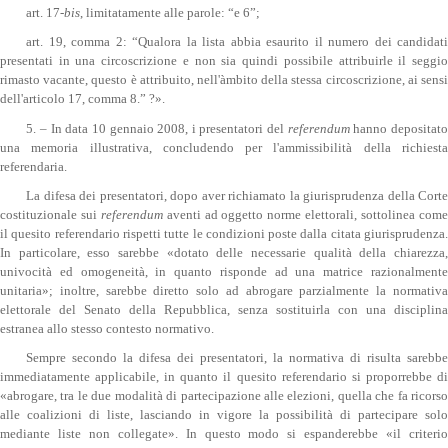
art. 17-
bis
, limitatamente alle parole: “e 6”;
art. 19, comma 2: “Qualora la lista abbia esaurito il numero dei candidati
presentati in una circoscrizione e non sia quindi possibile attribuirle il seggio
rimasto vacante, questo è attribuito, nell'àmbito della stessa circoscrizione, ai sensi
dell'articolo 17, comma 8.” ?».
5. – In data 10 gennaio 2008, i presentatori del
referendum
hanno depositat
una memoria illustrativa, concludendo per l'ammissibilità della richiesta
referendaria.
La difesa dei presentatori, dopo aver richiamato la giurisprudenza della Corte
costituzionale sui
referendum
aventi ad oggetto norme elettorali, sottolinea com
il quesito referendario rispetti tutte le condizioni poste dalla citata giurisprudenza.
In particolare, esso sarebbe «dotato delle necessarie qualità della chiarezza,
univocità ed omogeneità, in quanto risponde ad una matrice razionalmente
unitaria»; inoltre, sarebbe diretto solo ad abrogare parzialmente la normativa
elettorale del Senato della Repubblica, senza sostituirla con una disciplina
estranea allo stesso contesto normativo.
Sempre secondo la difesa dei presentatori, la normativa di risulta sarebbe
immediatamente applicabile, in quanto il quesito referendario si proporrebbe di
«abrogare, tra le due modalità di partecipazione alle elezioni, quella che fa ricorso
alle coalizioni di liste, lasciando in vigore la possibilità di partecipare solo
mediante liste non collegate». In questo modo si espanderebbe «il criterio