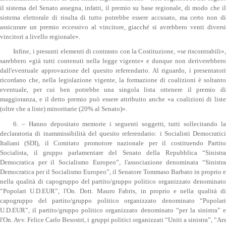
il sistema del Senato assegna, infatti, il premio su base regionale, di modo che il
sistema elettorale di risulta di tutto potrebbe essere accusato, ma certo non di
assicurare un premio eccessivo al vincitore, giacché si avrebbero venti diversi
vincitori a livello regionale».
Infine, i presunti elementi di contrasto con la Costituzione, «se riscontrabili»,
sarebbero «già tutti contenuti nella legge vigente» e dunque non deriverebbero
dall'eventuale approvazione del quesito referendario. Al riguardo, i presentatori
ricordano che, nella legislazione vigente, la formazione di coalizioni è soltanto
eventuale, per cui ben potrebbe una singola lista ottenere il premio di
maggioranza, e il detto premio può essere attribuito anche «a coalizioni di liste
(oltre che a liste) minoritarie (20% al Senato)».
6. – Hanno depositato memorie i seguenti soggetti, tutti sollecitando la
declaratoria di inammissibilità del quesito referendario: i Socialisti Democratici
Italiani (SDI), il Comitato promotore nazionale per il costituendo Partito
Socialista, il gruppo parlamentare del Senato della Repubblica “Sinistra
Democratica per il Socialismo Europeo”, l'associazione denominata “Sinistra
Democratica per il Socialismo Europeo”, il Senatore Tommaso Barbato in proprio e
nella qualità di capogruppo del partito/gruppo politico organizzato denominato
“Popolari U.D.EUR”, l'On. Dott. Mauro Fabris, in proprio e nella qualità di
capogruppo del partito/gruppo politico organizzato denominato “Popolari
U.D.EUR”, il partito/gruppo politico organizzato denominato “per la sinistra” e
l'On. Avv. Felice Carlo Besostri, i gruppi politici organizzati “Uniti a sinistra”, “Ars