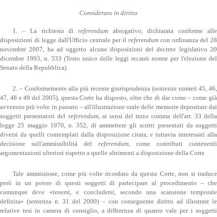
Considerato in diritto
1. – La richiesta di
referendum
abrogativo, dichiarata conforme all
disposizioni di legge dall'Ufficio centrale per il
referendum
con ordinanza del 28
novembre 2007, ha ad oggetto alcune disposizioni del decreto legislativo 20
dicembre 1993, n. 533 (Testo unico delle leggi recanti norme per l'elezione del
Senato della Repubblica).
2. – Conformemente alla più recente giurisprudenza (sentenze numeri 45, 46,
47, 48 e 49 del 2005), questa Corte ha disposto, oltre che di dar corso – come già
avvenuto più volte in passato – all'illustrazione orale delle memorie depositate dai
soggetti presentatori del
referendum
, ai sensi del terzo comma dell'art. 33 dell
legge 25 maggio 1970, n. 352, di ammettere gli scritti presentati da soggetti
diversi da quelli contemplati dalla disposizione citata, e tuttavia interessati alla
decisione sull'ammissibilità del
referendum
, come contributi contenenti
argomentazioni ulteriori rispetto a quelle altrimenti a disposizione della Corte.
Tale ammissione, come più volte ricordato da questa Corte, non si traduce
però in un potere di questi soggetti di partecipare al procedimento – che
comunque deve «tenersi, e concludersi, secondo una scansione temporale
definita» (sentenza n. 31 del 2000) – con conseguente diritto ad illustrare le
relative tesi in camera di consiglio, a differenza di quanto vale per i soggetti