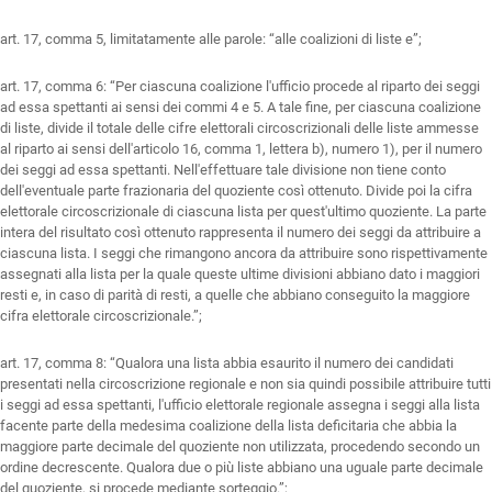
art. 17, comma 5, limitatamente alle parole: “alle coalizioni di liste e”;
art. 17, comma 6: “Per ciascuna coalizione l'ufficio procede al riparto dei seggi
ad essa spettanti ai sensi dei commi 4 e 5. A tale fine, per ciascuna coalizione
di liste, divide il totale delle cifre elettorali circoscrizionali delle liste ammesse
al riparto ai sensi dell'articolo 16, comma 1, lettera b), numero 1), per il numero
dei seggi ad essa spettanti. Nell'effettuare tale divisione non tiene conto
dell'eventuale parte frazionaria del quoziente così ottenuto. Divide poi la cifra
elettorale circoscrizionale di ciascuna lista per quest'ultimo quoziente. La parte
intera del risultato così ottenuto rappresenta il numero dei seggi da attribuire a
ciascuna lista. I seggi che rimangono ancora da attribuire sono rispettivamente
assegnati alla lista per la quale queste ultime divisioni abbiano dato i maggiori
resti e, in caso di parità di resti, a quelle che abbiano conseguito la maggiore
cifra elettorale circoscrizionale.”;
art. 17, comma 8: “Qualora una lista abbia esaurito il numero dei candidati
presentati nella circoscrizione regionale e non sia quindi possibile attribuire tutti
i seggi ad essa spettanti, l'ufficio elettorale regionale assegna i seggi alla lista
facente parte della medesima coalizione della lista deficitaria che abbia la
maggiore parte decimale del quoziente non utilizzata, procedendo secondo un
ordine decrescente. Qualora due o più liste abbiano una uguale parte decimale
del quoziente, si procede mediante sorteggio.”;