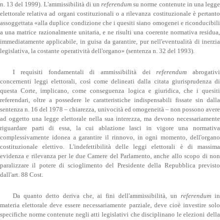
n. 13 del 1999). L'ammissibilità di un
referendum
su norme contenute in una legg
elettorale relativa ad organi costituzionali o a rilevanza costituzionale è pertanto
assoggettata «alla duplice condizione che i quesiti siano omogenei e riconducibili
a una matrice razionalmente unitaria, e ne risulti una coerente normativa residua,
immediatamente applicabile, in guisa da garantire, pur nell'eventualità di inerzia
legislativa, la costante operatività dell'organo» (sentenza n. 32 del 1993).
I requisiti fondamentali di ammissibilità dei
referendum
abrogativ
concernenti leggi elettorali, così come delineati dalla citata giurisprudenza di
questa Corte, implicano, come conseguenza logica e giuridica, che i quesiti
referendari, oltre a possedere le caratteristiche indispensabili fissate sin dalla
sentenza n. 16 del 1978 – chiarezza, univocità ed omogeneità – non possono avere
ad oggetto una legge elettorale nella sua interezza, ma devono necessariamente
riguardare parti di essa, la cui ablazione lasci in vigore una normativa
complessivamente idonea a garantire il rinnovo, in ogni momento, dell'organo
costituzionale elettivo. L'indefettibilità delle leggi elettorali è di massima
evidenza e rilevanza per le due Camere del Parlamento, anche allo scopo di non
paralizzare il potere di scioglimento del Presidente della Repubblica previsto
dall'art. 88 Cost.
Da quanto detto deriva che, ai fini dell'ammissibilità, un
referendum
i
materia elettorale deve essere necessariamente parziale, deve cioè investire solo
specifiche norme contenute negli atti legislativi che disciplinano le elezioni della