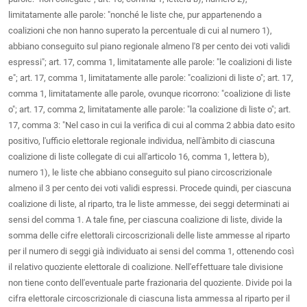
limitatamente alle parole: "nonché le liste che, pur appartenendo a
coalizioni che non hanno superato la percentuale di cui al numero 1),
abbiano conseguito sul piano regionale almeno l'8 per cento dei voti validi
espressi"; art. 17, comma 1, limitatamente alle parole: "le coalizioni di liste
e"; art. 17, comma 1, limitatamente alle parole: "coalizioni di liste o"; art. 17,
comma 1, limitatamente alle parole, ovunque ricorrono: "coalizione di liste
o"; art. 17, comma 2, limitatamente alle parole: "la coalizione di liste o"; art.
17, comma 3: "Nel caso in cui la verifica di cui al comma 2 abbia dato esito
positivo, l'ufficio elettorale regionale individua, nell'àmbito di ciascuna
coalizione di liste collegate di cui all'articolo 16, comma 1, lettera b),
numero 1), le liste che abbiano conseguito sul piano circoscrizionale
almeno il 3 per cento dei voti validi espressi. Procede quindi, per ciascuna
coalizione di liste, al riparto, tra le liste ammesse, dei seggi determinati ai
sensi del comma 1. A tale fine, per ciascuna coalizione di liste, divide la
somma delle cifre elettorali circoscrizionali delle liste ammesse al riparto
per il numero di seggi già individuato ai sensi del comma 1, ottenendo così
il relativo quoziente elettorale di coalizione. Nell'effettuare tale divisione
non tiene conto dell'eventuale parte frazionaria del quoziente. Divide poi la
cifra elettorale circoscrizionale di ciascuna lista ammessa al riparto per il