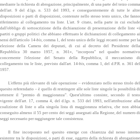
mediante la richiesta di abrogazione, principalmente, di una parte del terzo comma
dell'art. 9 del d.lgs. n. 533 del 1993, e conseguentemente di tutte le altre
disposizioni o parti di disposizioni, contenute nello stesso testo unico, che fanno
riferimento al collegamento tra liste. L'art. 9 citato, nella parte in cui esclude
dall'obbligo di sottoscrizione della dichiarazione di presentazione delle liste «i
partiti o gruppi politici che abbiano effettuato le dichiarazioni di collegamento ai
sensi dell'articolo 14-
bis
, comma 1, del testo unico delle leggi recanti norme per l
elezione della Camera dei deputati, di cui al decreto del Presidente della
Repubblica 30 marzo 1957, n. 361», “incorpora” nel quadro normativo
concernente l'elezione del Senato della Repubblica, il meccanismo di
collegamento tra le liste, previsto dall'art. 14-
bis
, comma 1, del d.P.R. n. 361 de
1957.
L'effetto più rilevante di tale operazione – evidenziato nello stesso titolo del
quesito referendario – è quello di restringere alle sole liste singole la possibilità di
ottenere il “premio di maggioranza”. Quest'ultimo consiste, secondo il testo
vigente dell'art. 17, comma 4, del d.lgs. n. 533 del 1993, nell'attribuzione alla
coalizione di liste o alla singola lista di maggioranza relativa, che non abbia
conseguito almeno il 55 per cento dei seggi assegnati alla Regione, del numero di
seggi necessario per raggiungere tale consistenza.
Il fine incorporato nel quesito emerge con chiarezza dal nesso interno
esistente tra le disposizioni, o parti di esse, oggetto della richiesta di abrogazione