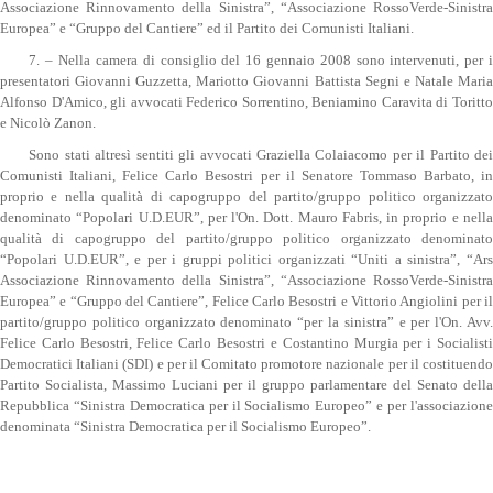
Associazione Rinnovamento della Sinistra”, “Associazione RossoVerde-Sinistra
Europea” e “Gruppo del Cantiere” ed il Partito dei Comunisti Italiani.
7. – Nella camera di consiglio del 16 gennaio 2008 sono intervenuti, per i
presentatori Giovanni Guzzetta, Mariotto Giovanni Battista Segni e Natale Maria
Alfonso D'Amico, gli avvocati Federico Sorrentino, Beniamino Caravita di Toritto
e Nicolò Zanon.
Sono stati altresì sentiti gli avvocati Graziella Colaiacomo per il Partito dei
Comunisti Italiani, Felice Carlo Besostri per il Senatore Tommaso Barbato, in
proprio e nella qualità di capogruppo del partito/gruppo politico organizzato
denominato “Popolari U.D.EUR”, per l'On. Dott. Mauro Fabris, in proprio e nella
qualità di capogruppo del partito/gruppo politico organizzato denominato
“Popolari U.D.EUR”, e per i gruppi politici organizzati “Uniti a sinistra”, “Ars
Associazione Rinnovamento della Sinistra”, “Associazione RossoVerde-Sinistra
Europea” e “Gruppo del Cantiere”, Felice Carlo Besostri e Vittorio Angiolini per il
partito/gruppo politico organizzato denominato “per la sinistra” e per l'On. Avv.
Felice Carlo Besostri, Felice Carlo Besostri e Costantino Murgia per i Socialisti
Democratici Italiani (SDI) e per il Comitato promotore nazionale per il costituendo
Partito Socialista, Massimo Luciani per il gruppo parlamentare del Senato della
Repubblica “Sinistra Democratica per il Socialismo Europeo” e per l'associazione
denominata “Sinistra Democratica per il Socialismo Europeo”.