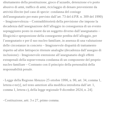
sfruttamento della prostituzione, gioco d’azzardo, detenzione e/o porto
abusivo di armi, traffico di armi, riciclaggio di denaro proveniente da
attività illecite (nel caso di specie: condanna del coniuge
dell'assegnatario per reato previsto dall’art. 73 del d.P.R. n. 309 del 1990)
– Irragionevolezza – Contraddittorietà della previsione che impone la
decadenza dall’assegnazione dell’alloggio in conseguenza di un evento
sopraggiunto posto in essere da un soggetto diverso dall’assegnatario –
Illogicità e sproporzione della conseguente perdita dell’alloggio, per
l’assegnatario e per il suo nucleo familiare, in assenza di una valutazione
delle circostanze in concreto – Irragionevole disparità di trattamento
rispetto ad altre fattispecie ritenute analoghe (decadenza dall’assegno di
inclusione) – Irragionevole estensione all’assegnatario degli effetti
extrapenali della sopravvenuta condanna di un componente del proprio
nucleo familiare – Contrasto con il principio della personalità della
responsabilità penale.
- Legge della Regione Abruzzo 25 ottobre 1996, n. 96, art. 34, comma 1,
lettera e-ter) [, nel testo anteriore alla modifica introdotta dall’art. 1,
comma 1, lettera c), della legge regionale 9 dicembre 2024, n. 24].
- Costituzione, artt. 3 e 27, primo comma.