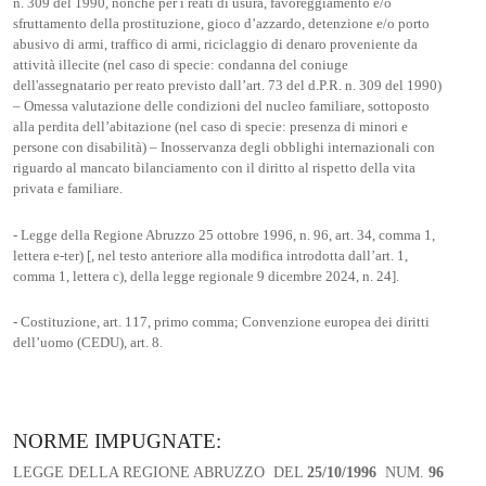
n. 309 del 1990, nonché per i reati di usura, favoreggiamento e/o
sfruttamento della prostituzione, gioco d’azzardo, detenzione e/o porto
abusivo di armi, traffico di armi, riciclaggio di denaro proveniente da
attività illecite (nel caso di specie: condanna del coniuge
dell'assegnatario per reato previsto dall’art. 73 del d.P.R. n. 309 del 1990)
– Omessa valutazione delle condizioni del nucleo familiare, sottoposto
alla perdita dell’abitazione (nel caso di specie: presenza di minori e
persone con disabilità) – Inosservanza degli obblighi internazionali con
riguardo al mancato bilanciamento con il diritto al rispetto della vita
privata e familiare.
- Legge della Regione Abruzzo 25 ottobre 1996, n. 96, art. 34, comma 1,
lettera e-ter) [, nel testo anteriore alla modifica introdotta dall’art. 1,
comma 1, lettera c), della legge regionale 9 dicembre 2024, n. 24].
- Costituzione, art. 117, primo comma; Convenzione europea dei diritti
dell’uomo (CEDU), art. 8.
NORME IMPUGNATE:
LEGGE DELLA REGIONE ABRUZZO DEL
25/10/1996
NUM.
96