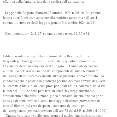
effettiva della famiglia, lesa dalla perdita dell’abitazione.
- Legge della Regione Abruzzo 25 ottobre 1996, n. 96, art. 34, comma 1,
lettera e-ter) [, nel testo anteriore alla modifica introdotta dall’art. 1,
comma 1, lettera c), della legge regionale 9 dicembre 2024, n. 24].
- Costituzione, artt. 2, 3, 27, commi primo e terzo, 29, 30 e 31.
Edilizia residenziale pubblica – Norme della Regione Abruzzo –
Requisiti per l’assegnazione – Perdita del requisito di onorabilità –
Decadenza dall’assegnazione dell’alloggio – Denunciata decadenza
automatica nel caso in cui uno dei componenti del nucleo familiare
dell'assegnatario, successivamente all'assegnazione, abbia riportato una
condanna penale passata in giudicato per uno dei reati previsti dagli artt.
51, comma 3-bis, e/o 380 cod. proc. pen., dall’art. 73, comma 5, del d.P.R.
n. 309 del 1990, nonché per i reati di usura, favoreggiamento e/o
sfruttamento della prostituzione, gioco d’azzardo, detenzione e/o porto
abusivo di armi, traffico di armi, riciclaggio di denaro proveniente da
attività illecite (nel caso di specie: condanna del coniuge
dell'assegnatario per reato previsto dall’art. 73 del d.P.R. n. 309 del 1990)
– Omessa valutazione delle condizioni del nucleo familiare, sottoposto