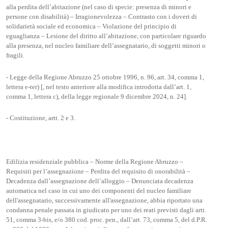
alla perdita dell’abitazione (nel caso di specie: presenza di minori e
persone con disabilità) – Irragionevolezza – Contrasto con i doveri di
solidarietà sociale ed economica – Violazione del principio di
eguaglianza – Lesione del diritto all’abitazione, con particolare riguardo
alla presenza, nel nucleo familiare dell’assegnatario, di soggetti minori o
fragili.
- Legge della Regione Abruzzo 25 ottobre 1996, n. 96, art. 34, comma 1,
lettera e-ter) [, nel testo anteriore alla modifica introdotta dall’art. 1,
comma 1, lettera c), della legge regionale 9 dicembre 2024, n. 24].
- Costituzione, artt. 2 e 3.
Edilizia residenziale pubblica – Norme della Regione Abruzzo –
Requisiti per l’assegnazione – Perdita del requisito di onorabilità –
Decadenza dall’assegnazione dell’alloggio – Denunciata decadenza
automatica nel caso in cui uno dei componenti del nucleo familiare
dell'assegnatario, successivamente all'assegnazione, abbia riportato una
condanna penale passata in giudicato per uno dei reati previsti dagli artt.
51, comma 3-bis, e/o 380 cod. proc. pen., dall’art. 73, comma 5, del d.P.R.