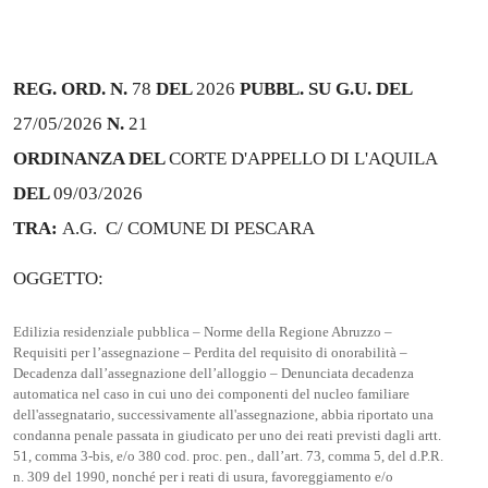
REG. ORD. N.
78
DEL
2026
PUBBL. SU G.U. DEL
27/05/2026
N.
21
ORDINANZA DEL
CORTE D'APPELLO DI L'AQUILA
DEL
09/03/2026
TRA:
A.G.
C/ COMUNE DI PESCARA
OGGETTO:
Edilizia residenziale pubblica – Norme della Regione Abruzzo –
Requisiti per l’assegnazione – Perdita del requisito di onorabilità –
Decadenza dall’assegnazione dell’alloggio – Denunciata decadenza
automatica nel caso in cui uno dei componenti del nucleo familiare
dell'assegnatario, successivamente all'assegnazione, abbia riportato una
condanna penale passata in giudicato per uno dei reati previsti dagli artt.
51, comma 3-bis, e/o 380 cod. proc. pen., dall’art. 73, comma 5, del d.P.R.
n. 309 del 1990, nonché per i reati di usura, favoreggiamento e/o