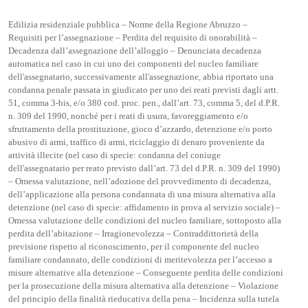
Edilizia residenziale pubblica – Norme della Regione Abruzzo –
Requisiti per l’assegnazione – Perdita del requisito di onorabilità –
Decadenza dall’assegnazione dell’alloggio – Denunciata decadenza
automatica nel caso in cui uno dei componenti del nucleo familiare
dell'assegnatario, successivamente all'assegnazione, abbia riportato una
condanna penale passata in giudicato per uno dei reati previsti dagli artt.
51, comma 3-bis, e/o 380 cod. proc. pen., dall’art. 73, comma 5, del d.P.R.
n. 309 del 1990, nonché per i reati di usura, favoreggiamento e/o
sfruttamento della prostituzione, gioco d’azzardo, detenzione e/o porto
abusivo di armi, traffico di armi, riciclaggio di denaro proveniente da
attività illecite (nel caso di specie: condanna del coniuge
dell'assegnatario per reato previsto dall’art. 73 del d.P.R. n. 309 del 1990)
– Omessa valutazione, nell’adozione del provvedimento di decadenza,
dell’applicazione alla persona condannata di una misura alternativa alla
detenzione (nel caso di specie: affidamento in prova al servizio sociale) –
Omessa valutazione delle condizioni del nucleo familiare, sottoposto alla
perdita dell’abitazione – Irragionevolezza – Contraddittorietà della
previsione rispetto al riconoscimento, per il componente del nucleo
familiare condannato, delle condizioni di meritevolezza per l’accesso a
misure alternative alla detenzione – Conseguente perdita delle condizioni
per la prosecuzione della misura alternativa alla detenzione – Violazione
del principio della finalità rieducativa della pena – Incidenza sulla tutela