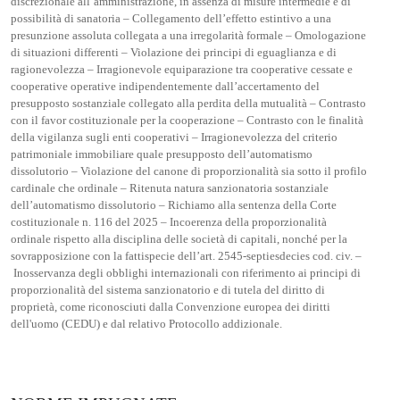
discrezionale all’amministrazione, in assenza di misure intermedie e di
possibilità di sanatoria – Collegamento dell’effetto estintivo a una
presunzione assoluta collegata a una irregolarità formale – Omologazione
di situazioni differenti – Violazione dei principi di eguaglianza e di
ragionevolezza – Irragionevole equiparazione tra cooperative cessate e
cooperative operative indipendentemente dall’accertamento del
presupposto sostanziale collegato alla perdita della mutualità – Contrasto
con il favor costituzionale per la cooperazione – Contrasto con le finalità
della vigilanza sugli enti cooperativi – Irragionevolezza del criterio
patrimoniale immobiliare quale presupposto dell’automatismo
dissolutorio – Violazione del canone di proporzionalità sia sotto il profilo
cardinale che ordinale – Ritenuta natura sanzionatoria sostanziale
dell’automatismo dissolutorio – Richiamo alla sentenza della Corte
costituzionale n. 116 del 2025 – Incoerenza della proporzionalità
ordinale rispetto alla disciplina delle società di capitali, nonché per la
sovrapposizione con la fattispecie dell’art. 2545-septiesdecies cod. civ. –
Inosservanza degli obblighi internazionali con riferimento ai principi di
proporzionalità del sistema sanzionatorio e di tutela del diritto di
proprietà, come riconosciuti dalla Convenzione europea dei diritti
dell'uomo (CEDU) e dal relativo Protocollo addizionale.