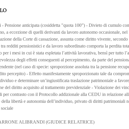
LO
 - Pensione anticipata (cosiddetta "quota 100”) - Divieto di cumulo con 
, a eccezione di quelli derivanti da lavoro autonomo occasionale, nel 
etazione della Corte di cassazione, assunta come diritto vivente, secondo 
tra redditi pensionistici e da lavoro subordinato comporta la perdita tota
per i mesi in cui è stata espletata l’attività lavorativa, bensì per tutto l
nevolezza degli effetti conseguenti al percepimento, da parte del pension
pendente (nel caso di specie: sproporzione assoluta tra la pensione recupe
ddito percepito) - Effetto manifestamente sproporzionato tale da comprom
dividuo e determinare un’ingiustificata traslazione patrimoniale a favore
e del diritto acquisito al trattamento previdenziale - Violazione dei vinc
li per contrasto con il Protocollo addizionale alla CEDU in relazione alla
 della libertà e autonomia dell’individuo, privato di diritti patrimoniali 
 sociale
RRONE ALIBRANDI (GIUDICE RELATRICE)