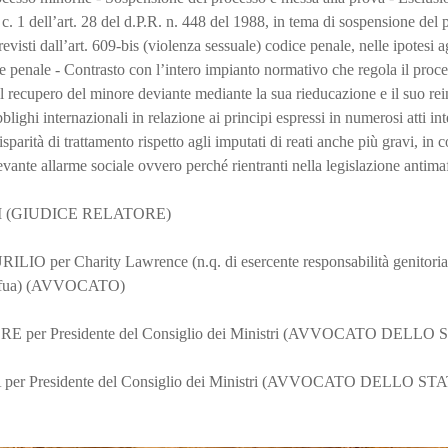
l c. 1 dell’art. 28 del d.P.R. n. 448 del 1988, in tema di sospensione de
 previsti dall’art. 609-bis (violenza sessuale) codice penale, nelle ipotesi 
ice penale - Contrasto con l’intero impianto normativo che regola il proc
il recupero del minore deviante mediante la sua rieducazione e il suo rei
lighi internazionali in relazione ai principi espressi in numerosi atti in
isparità di trattamento rispetto agli imputati di reati anche più gravi, in 
levante allarme sociale ovvero perché rientranti nella legislazione antima
I (GIUDICE RELATORE)
 per Charity Lawrence (n.q. di esercente responsabilità genitoria
ofua) (AVVOCATO)
per Presidente del Consiglio dei Ministri (AVVOCATO DELLO 
er Presidente del Consiglio dei Ministri (AVVOCATO DELLO ST