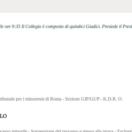
lle ore 9:35 Il Collegio è composto di quindici Giudici. Presiede il Pre
Tribunale per i minorenni di Roma - Sezione GIP/GUP - K.D.R. O.
LO
cesso minorile - Sospensione del processo e messa alla prova - Esclusio