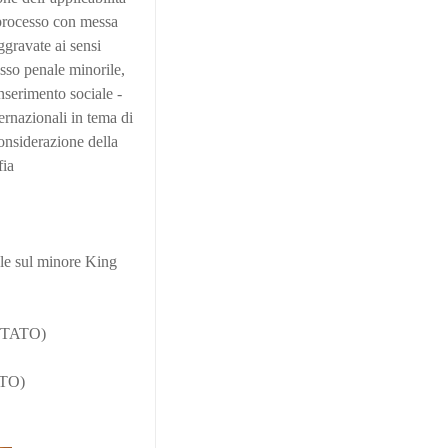
l processo con messa
aggravate ai sensi
esso penale minorile,
nserimento sociale -
ternazionali in tema di
considerazione della
fia
le sul minore King
STATO)
ATO)