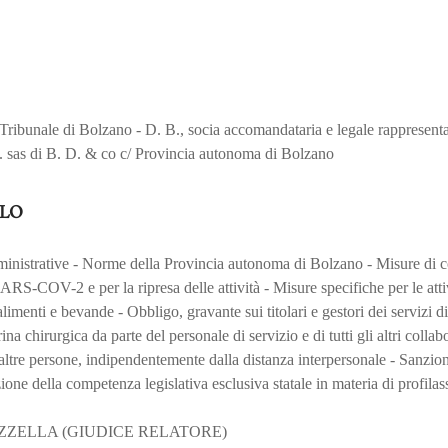
Tribunale di Bolzano - D. B., socia accomandataria e legale rappresenta
B. sas di B. D. & co c/ Provincia autonoma di Bolzano
LO
ministrative - Norme della Provincia autonoma di Bolzano - Misure di 
ARS-COV-2 e per la ripresa delle attività - Misure specifiche per le attiv
imenti e bevande - Obbligo, gravante sui titolari e gestori dei servizi di
ina chirurgica da parte del personale di servizio e di tutti gli altri collab
 altre persone, indipendentemente dalla distanza interpersonale - Sanzion
one della competenza legislativa esclusiva statale in materia di profilas
ZZELLA (GIUDICE RELATORE)