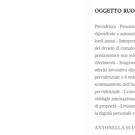
OGGETTO RUO
Previdenza - Pensioni
dipendente o autonomo
lordi annui - Interpr
del divieto di cumulo 
pensionistico non solo 
riferimento - Irragio
attività lavorativa di
previdenziale e il re
sostentamento dell’in
previdenziale - Lesion
obblighi internaziona
di proprietà - Lesione
la dignità personale e
ANTONELLA SCIA