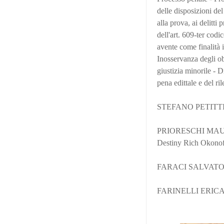
delle disposizioni de
alla prova, ai delitti
dell'art. 609-ter cod
avente come finalità 
Inosservanza degli obb
giustizia minorile - D
pena edittale e del ri
STEFANO PETITT
PRIORESCHI MAURILIO
Destiny Rich Okon
FARACI SALVATORE 
FARINELLI ERICA p