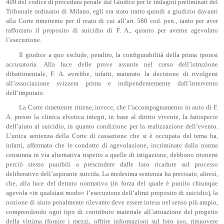
409 del codice di procedura penale dal Giudice per le indagini preliminari del
Tribunale ordinario di Milano, egli era stato tratto quindi a giudizio davanti
alla Corte rimettente per il reato di cui all’art. 580 cod. pen., tanto per aver
rafforzato il proposito di suicidio di F. A., quanto per averne agevolato
l’esecuzione.
Il giudice a quo esclude, peraltro, la configurabilità della prima ipotesi
accusatoria. Alla luce delle prove assunte nel corso dell’istruzione
dibattimentale, F. A. avrebbe, infatti, maturato la decisione di rivolgersi
all’associazione svizzera prima e indipendentemente dall’intervento
dell’imputato.
La Corte rimettente ritiene, invece, che l’accompagnamento in auto di F.
A. presso la clinica elvetica integri, in base al diritto vivente, la fattispecie
dell’aiuto al suicidio, in quanto condizione per la realizzazione dell’evento.
L’unica sentenza della Corte di cassazione che si è occupata del tema ha,
infatti, affermato che le condotte di agevolazione, incriminate dalla norma
censurata in via alternativa rispetto a quelle di istigazione, debbono ritenersi
perciò stesso punibili a prescindere dalle loro ricadute sul processo
deliberativo dell’aspirante suicida. La medesima sentenza ha precisato, altresì,
che, alla luce del dettato normativo (in forza del quale è punito chiunque
agevola «in qualsiasi modo» l’esecuzione dell’altrui proposito di suicidio), la
nozione di aiuto penalmente rilevante deve essere intesa nel senso più ampio,
comprendendo ogni tipo di contributo materiale all’attuazione del progetto
della vittima (fornire i mezzi, offrire informazioni sul loro uso, rimuovere