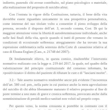
indiretto, punendo chi avesse contribuito, sul piano psicologico o materiale,
alla realizzazione del proposito di suicidio altrui.
Con l’entrata in vigore della Costituzione, tuttavia, il bene della vita
dovrebbe essere riguardato unicamente in una prospettiva personalistica,
come interesse del suo titolare volto a consentire il pieno sviluppo della
persona, secondo il disposto dell’art. 3, secondo comma, Cost. Di qui la
maggiore attenzione verso la libertà di autodeterminazione individuale, anche
nelle fasi finali della vita, specie quando si tratti di persone che versano in
condizioni di eccezionale sofferenza: atteggiamento che ha trovato la sua
espressione emblematica nella sentenza della Corte di cassazione relativa al
caso di Eluana Englaro (Cass., n. 21748 del 2007).
Di fondamentale rilievo, in questa cornice, risulterebbe l’intervento
normativo realizzato con la legge n. 219 del 2017, la quale, nel quadro della
valorizzazione del principio costituzionale del consenso informato, ha
«positivizzato» il diritto del paziente di rifiutare le cure e di “lasciarsi morire”.
3.2.– Tale assetto normativo renderebbe ancor più evidente l’incoerenza
dell’art. 580 cod. pen., nella parte in cui punisce anche la mera agevolazione
del suicidio di chi abbia liberamente maturato il relativo proposito al fine di
porre termine a uno stato di grave e cronica sofferenza, provocato anche dalla
somministrazione di presidi medico-sanitari non voluti sul proprio corpo.
Per questo verso, la norma censurata si porrebbe in contrasto con il