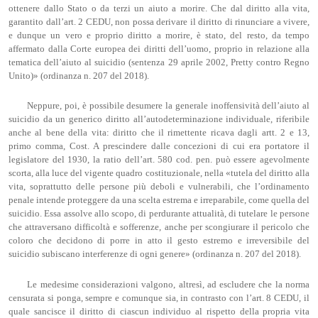
ottenere dallo Stato o da terzi un aiuto a morire. Che dal diritto alla vita,
garantito dall’art. 2 CEDU, non possa derivare il diritto di rinunciare a vivere,
e dunque un vero e proprio diritto a morire, è stato, del resto, da tempo
affermato dalla Corte europea dei diritti dell’uomo, proprio in relazione alla
tematica dell’aiuto al suicidio (sentenza 29 aprile 2002, Pretty contro Regno
Unito)» (ordinanza n. 207 del 2018).
Neppure, poi, è possibile desumere la generale inoffensività dell’aiuto al
suicidio da un generico diritto all’autodeterminazione individuale, riferibile
anche al bene della vita: diritto che il rimettente ricava dagli artt. 2 e 13,
primo comma, Cost. A prescindere dalle concezioni di cui era portatore il
legislatore del 1930, la ratio dell’art. 580 cod. pen. può essere agevolmente
scorta, alla luce del vigente quadro costituzionale, nella «tutela del diritto alla
vita, soprattutto delle persone più deboli e vulnerabili, che l’ordinamento
penale intende proteggere da una scelta estrema e irreparabile, come quella del
suicidio. Essa assolve allo scopo, di perdurante attualità, di tutelare le persone
che attraversano difficoltà e sofferenze, anche per scongiurare il pericolo che
coloro che decidono di porre in atto il gesto estremo e irreversibile del
suicidio subiscano interferenze di ogni genere» (ordinanza n. 207 del 2018).
Le medesime considerazioni valgono, altresì, ad escludere che la norma
censurata si ponga, sempre e comunque sia, in contrasto con l’art. 8 CEDU, il
quale sancisce il diritto di ciascun individuo al rispetto della propria vita