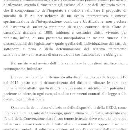
di rilevanza, avendo il rimettente già escluso, alla luce dell’istruttoria svolta,
che il comportamento dell’imputato sia valso a rafforzare il proposito di
suicidio di F. A.; per richiesta di un avallo interpretativo e omessa
sperimentazione dell’interpretazione conforme a Costituzione, non preclusa
dall’esistenza di un’unica pronuncia di segno contrario della Corte di
cassazione risalente al 1998, inidonea a costituire diritto vivente; per
richiesta, infine, di una pronuncia manipolativa in materia rimessa alla
discrezionalità del legislatore – quale quella dell’individuazione dei fatti da
sottoporre a pena e della determinazione del relativo trattamento
sanzionatorio – e in assenza di una soluzione costituzionalmente obbligata.
Nel merito – ad avviso dell’interveniente – le questioni risulterebbero,
comunque sia, infondate.
Erroneo risulterebbe il riferimento alla disciplina di cui alla legge n. 219
del 2017, posto che il riconoscimento del diritto a rifiutare le cure non
implicherebbe affatto quello di ottenere un aiuto al suicidio, non potendo il
paziente chiedere, in ogni caso, al medico trattamenti contrari alla legge o alla
deontologia professionale.
Quanto alla denunciata violazione delle disposizioni della CEDU, come
interpretate dalla Corte di Strasburgo, quest’ultima ha, in realtà, affermato che
l’art. 2 della Convenzione, dato il suo tenore letterale, deve essere interpretato
nel senso che esso contempla il diritto alla vita e non il suo opposto. Esso non
conferisce, quindi, il «diritto a morire», né con l’intervento della pubblica