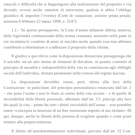
ostacoli o difficoltà che si frappongono alla realizzazione del proposito e via
dicendo, ovvero anche omettere di intervenire, qualora si abbia l’obbligo
giuridico di impedire l’evento) (Corte di cassazione, sezione prima penale,
sentenza 6 febbraio-12 marzo 1998, n. 3147).
1.2.– Su questo presupposto, la Corte d’assise milanese dubita, tuttavia,
della legittimità costituzionale della norma censurata, anzitutto nella parte in
cui incrimina le condotte di aiuto al suicidio anche quando esse non abbiano
contribuito a determinare o a rafforzare il proposito della vittima.
Il giudice a quo rileva come la disposizione denunciata presupponga che
il suicidio sia un atto intriso di elementi di disvalore, in quanto contrario al
principio di sacralità e indisponibilità della vita in correlazione agli obblighi
sociali dell’individuo, ritenuti preminenti nella visione del regime fascista.
La disposizione dovrebbe essere, però, riletta alla luce della
Costituzione: in particolare, del principio personalistico enunciato dall’art. 2
– che pone l’uomo e non lo Stato al centro della vita sociale – e di quello di
inviolabilità della libertà personale, affermato dall’art. 13; principi alla luce
dei quali la vita – primo fra tutti i diritti inviolabili dell’uomo – non potrebbe
essere «concepita in funzione di un fine eteronomo rispetto al suo titolare». Di
qui, dunque, anche la libertà della persona di scegliere quando e come porre
termine alla propria esistenza.
Il diritto all’autodeterminazione individuale, previsto dall’art. 32 Cost.