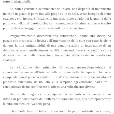
sotto plurimi profili.
La norma censurata determinerebbe, infatti, una disparità di trattamento
tra chi è in grado di porre fine alla propria vita da solo, senza bisogno di aiuto
esterno, e chi, invece, è fisicamente impossibilitato a farlo per la gravità delle
proprie condizioni patologiche, con conseguente discriminazione a scapito
proprio dei casi maggiormente meritevoli di considerazione.
Irragionevolmente discriminatoria risulterebbe, inoltre, una disciplina
penale che riconosca la liceità dell’interruzione delle cure con esito letale, e
dunque la non antigiuricidità di una condotta attiva di interruzione di un
decorso causale immediatamente salvifico, punendo invece la condotta attiva
di agevolazione della causazione immediata della morte in condizioni
analoghe.
La violazione del principio di eguaglianza-ragionevolezza si
apprezzerebbe anche all’interno della struttura della fattispecie, che vede
equiparate quoad poenam condotte – la determinazione e il rafforzamento del
proposito suicidario, da un lato, e la semplice agevolazione, dall’altro –
caratterizzate da un coefficiente di offensività radicalmente diverso.
Una simile irragionevole equiparazione si risolverebbe anche in un
difetto di proporzionalità del trattamento sanzionatorio, atta a compromettere
la funzione rieducativa della pena.
3.6.– Sulla base di tali considerazioni, la parte costituita ha chiesto,