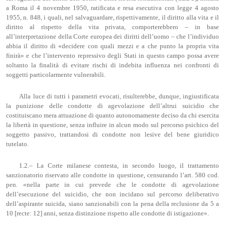
a Roma il 4 novembre 1950, ratificata e resa esecutiva con legge 4 agosto
1955, n. 848, i quali, nel salvaguardare, rispettivamente, il diritto alla vita e il
diritto al rispetto della vita privata, comporterebbero – in base
all’interpretazione della Corte europea dei diritti dell’uomo – che l’individuo
abbia il diritto di «decidere con quali mezzi e a che punto la propria vita
finirà» e che l’intervento repressivo degli Stati in questo campo possa avere
soltanto la finalità di evitare rischi di indebita influenza nei confronti di
soggetti particolarmente vulnerabili.
Alla luce di tutti i parametri evocati, risulterebbe, dunque, ingiustificata
la punizione delle condotte di agevolazione dell’altrui suicidio che
costituiscano mera attuazione di quanto autonomamente deciso da chi esercita
la libertà in questione, senza influire in alcun modo sul percorso psichico del
soggetto passivo, trattandosi di condotte non lesive del bene giuridico
tutelato.
1.2.– La Corte milanese contesta, in secondo luogo, il trattamento
sanzionatorio riservato alle condotte in questione, censurando l’art. 580 cod.
pen. «nella parte in cui prevede che le condotte di agevolazione
dell’esecuzione del suicidio, che non incidano sul percorso deliberativo
dell’aspirante suicida, siano sanzionabili con la pena della reclusione da 5 a
10 [recte: 12] anni, senza distinzione rispetto alle condotte di istigazione».