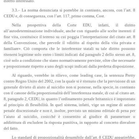
diretto interessato.
3.3.– La norma denunciata si porrebbe in contrasto, ancora, con l’art. 8
CEDU e, di conseguenza, con l’art. 117, primo comma, Cost.
Nella prospettiva della Corte EDU, infatti, il diritto
all’autodeterminazione individuale, anche con riguardo alle scelte inerenti il
fine vita, costituisce il terreno su cui poggia l’interpretazione del citato art. 8
della Convenzione, che prevede il «diritto al rispetto della vita privata e
familiare». Ciò comporta che le interferenze statali su tale diritto possono
ritenersi legittime solo entro i limiti indicati dal paragrafo 2 dello stesso art. 8,
cioè solo a condizione che siano normativamente previste, oltre che necessarie
e proporzionate rispetto a uno degli scopi indicati dalla predetta disposizione.
Al riguardo, verrebbe in rilievo, come leading case, la sentenza Pretty
contro Regno Unito del 2002, con la quale si è ritenuto che la previsione di un
generale divieto di aiuto al suicidio non si ponesse, nella specie, in contrasto
con il canone della proporzionalità dell’interferenza statale, di cui al citato art.
8, paragrafo 2, CEDU, in quanto l’ordinamento penale britannico è improntato
al principio di flessibilità. In quel sistema, infatti, vige un regime di azione
penale discrezionale e non è, inoltre, previsto un minimo edittale di pena per
l’aiuto al suicidio, cosicché è consentito al giudice di parametrare o
addirittura di escludere la risposta punitiva, in rapporto al concreto disvalore
del fatto.
Lo standard di proporzionalità desumibile dall’art. 8 CEDU apparirebbe,