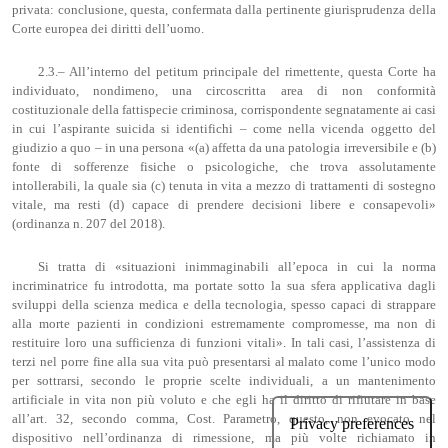
privata: conclusione, questa, confermata dalla pertinente giurisprudenza della
Corte europea dei diritti dell’uomo.
2.3.– All’interno del petitum principale del rimettente, questa Corte ha
individuato, nondimeno, una circoscritta area di non conformità
costituzionale della fattispecie criminosa, corrispondente segnatamente ai casi
in cui l’aspirante suicida si identifichi – come nella vicenda oggetto del
giudizio a quo – in una persona «(a) affetta da una patologia irreversibile e (b)
fonte di sofferenze fisiche o psicologiche, che trova assolutamente
intollerabili, la quale sia (c) tenuta in vita a mezzo di trattamenti di sostegno
vitale, ma resti (d) capace di prendere decisioni libere e consapevoli»
(ordinanza n. 207 del 2018).
Si tratta di «situazioni inimmaginabili all’epoca in cui la norma
incriminatrice fu introdotta, ma portate sotto la sua sfera applicativa dagli
sviluppi della scienza medica e della tecnologia, spesso capaci di strappare
alla morte pazienti in condizioni estremamente compromesse, ma non di
restituire loro una sufficienza di funzioni vitali». In tali casi, l’assistenza di
terzi nel porre fine alla sua vita può presentarsi al malato come l’unico modo
per sottrarsi, secondo le proprie scelte individuali, a un mantenimento
artificiale in vita non più voluto e che egli ha il diritto di rifiutare in base
all’art. 32, secondo comma, Cost. Parametro, questo, non evocato nel
dispositivo nell’ordinanza di rimessione, ma più volte richiamato in