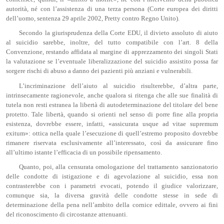
autorità, né con l’assistenza di una terza persona (Corte europea dei diritti
dell’uomo, sentenza 29 aprile 2002, Pretty contro Regno Unito).
Secondo la giurisprudenza della Corte EDU, il divieto assoluto di aiuto
al suicidio sarebbe, inoltre, del tutto compatibile con l’art. 8 della
Convenzione, restando affidata al margine di apprezzamento dei singoli Stati
la valutazione se l’eventuale liberalizzazione del suicidio assistito possa far
sorgere rischi di abuso a danno dei pazienti più anziani e vulnerabili.
L’incriminazione dell’aiuto al suicidio risulterebbe, d’altra parte,
intrinsecamente ragionevole, anche qualora si ritenga che alle sue finalità di
tutela non resti estranea la libertà di autodeterminazione del titolare del bene
protetto. Tale libertà, quando si orienti nel senso di porre fine alla propria
esistenza, dovrebbe essere, infatti, «assicurata usque ad vitae supremum
exitum»: ottica nella quale l’esecuzione di quell’estremo proposito dovrebbe
rimanere riservata esclusivamente all’interessato, così da assicurare fino
all’ultimo istante l’efficacia di un possibile ripensamento.
Quanto, poi, alla censurata omologazione del trattamento sanzionatorio
delle condotte di istigazione e di agevolazione al suicidio, essa non
contrasterebbe con i parametri evocati, potendo il giudice valorizzare,
comunque sia, la diversa gravità delle condotte stesse in sede di
determinazione della pena nell’ambito della cornice edittale, ovvero ai fini
del riconoscimento di circostanze attenuanti.