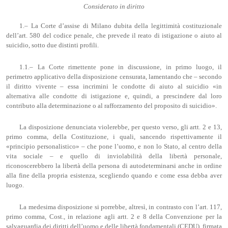
Considerato in diritto
1.– La Corte d’assise di Milano dubita della legittimità costituzionale
dell’art. 580 del codice penale, che prevede il reato di istigazione o aiuto al
suicidio, sotto due distinti profili.
1.1.– La Corte rimettente pone in discussione, in primo luogo, il
perimetro applicativo della disposizione censurata, lamentando che – secondo
il diritto vivente – essa incrimini le condotte di aiuto al suicidio «in
alternativa alle condotte di istigazione e, quindi, a prescindere dal loro
contributo alla determinazione o al rafforzamento del proposito di suicidio».
La disposizione denunciata violerebbe, per questo verso, gli artt. 2 e 13,
primo comma, della Costituzione, i quali, sancendo rispettivamente il
«principio personalistico» – che pone l’uomo, e non lo Stato, al centro della
vita sociale – e quello di inviolabilità della libertà personale,
riconoscerebbero la libertà della persona di autodeterminarsi anche in ordine
alla fine della propria esistenza, scegliendo quando e come essa debba aver
luogo.
La medesima disposizione si porrebbe, altresì, in contrasto con l’art. 117,
primo comma, Cost., in relazione agli artt. 2 e 8 della Convenzione per la
salvaguardia dei diritti dell’uomo e delle libertà fondamentali (CEDU), firmata