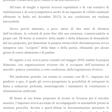
All’esito di lunghi e ripetuti ricoveri ospedalieri e di vari tentativi di
riabilitazione e di cura (comprensivi anche di un trapianto di cellule staminali
effettuato in India nel dicembre 2015), la sua condizione era risultata
irreversibile.
Aveva perciò maturato, a poco meno di due anni di distanza
dall’incidente, la volontà di porre fine alla sua esistenza, comunicandola ai
propri cari. Di fronte ai tentativi della madre e della fidanzata di dissuaderlo
dal suo proposito, per dimostrare la propria irremovibile determinazione aveva
intrapreso uno “sciopero” della fame e della parola, rifiutando per alcuni
giorni di essere alimentato e di parlare.
Di seguito a ciò, aveva preso contatto nel maggio 2016, tramite la propria
fidanzata, con organizzazioni svizzere che si occupano dell’assistenza al
suicidio: pratica consentita, a certe condizioni, dalla legislazione elvetica.
Nel medesimo periodo, era entrato in contatto con M. C., imputato nel
giudizio a quo, il quale gli aveva prospettato la possibilità di sottoporsi in
Italia a sedazione profonda, interrompendo i trattamenti di ventilazione e
alimentazione artificiale.
Di fronte al suo fermo proposito di recarsi in Svizzera per il suicidio
assistito, l’imputato aveva accettato di accompagnarlo in automobile presso la
struttura prescelta. Inviata a quest’ultima la documentazione attestante le