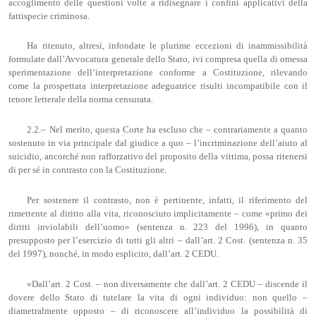
accoglimento delle questioni volte a ridisegnare i confini applicativi della
fattispecie criminosa.
Ha ritenuto, altresì, infondate le plurime eccezioni di inammissibilità
formulate dall’Avvocatura generale dello Stato, ivi compresa quella di omessa
sperimentazione dell’interpretazione conforme a Costituzione, rilevando
come la prospettata interpretazione adeguatrice risulti incompatibile con il
tenore letterale della norma censurata.
2.2.– Nel merito, questa Corte ha escluso che – contrariamente a quanto
sostenuto in via principale dal giudice a quo – l’incriminazione dell’aiuto al
suicidio, ancorché non rafforzativo del proposito della vittima, possa ritenersi
di per sé in contrasto con la Costituzione.
Per sostenere il contrasto, non è pertinente, infatti, il riferimento del
rimettente al diritto alla vita, riconosciuto implicitamente – come «primo dei
diritti inviolabili dell’uomo» (sentenza n. 223 del 1996), in quanto
presupposto per l’esercizio di tutti gli altri – dall’art. 2 Cost. (sentenza n. 35
del 1997), nonché, in modo esplicito, dall’art. 2 CEDU.
«Dall’art. 2 Cost. – non diversamente che dall’art. 2 CEDU – discende il
dovere dello Stato di tutelare la vita di ogni individuo: non quello –
diametralmente opposto – di riconoscere all’individuo la possibilità di