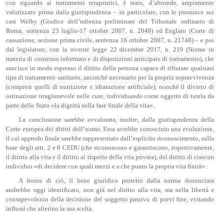
con riguardo ai trattamenti terapeutici, è stato, d’altronde, ampiamente
valorizzato prima dalla giurisprudenza – in particolare, con le pronunce sui
casi Welby (Giudice dell’udienza preliminare del Tribunale ordinario di
Roma, sentenza 23 luglio-17 ottobre 2007, n. 2049) ed Englaro (Corte di
cassazione, sezione prima civile, sentenza 16 ottobre 2007, n. 21748) – e poi
dal legislatore, con la recente legge 22 dicembre 2017, n. 219 (Norme in
materia di consenso informato e di disposizioni anticipate di trattamento), che
sancisce in modo espresso il diritto della persona capace di rifiutare qualsiasi
tipo di trattamento sanitario, ancorché necessario per la propria sopravvivenza
(compresi quelli di nutrizione e idratazione artificiale), nonché il divieto di
ostinazione irragionevole nelle cure, individuando come oggetto di tutela da
parte dello Stato «la dignità nella fase finale della vita».
La conclusione sarebbe avvalorata, inoltre, dalla giurisprudenza della
Corte europea dei diritti dell’uomo. Essa avrebbe conosciuto una evoluzione,
il cui approdo finale sarebbe rappresentato dall’esplicito riconoscimento, sulla
base degli artt. 2 e 8 CEDU (che riconoscono e garantiscono, rispettivamente,
il diritto alla vita e il diritto al rispetto della vita privata), del diritto di ciascun
individuo «di decidere con quali mezzi e a che punto la propria vita finirà».
A fronte di ciò, il bene giuridico protetto dalla norma denunciata
andrebbe oggi identificato, non già nel diritto alla vita, ma nella libertà e
consapevolezza della decisione del soggetto passivo di porvi fine, evitando
influssi che alterino la sua scelta.