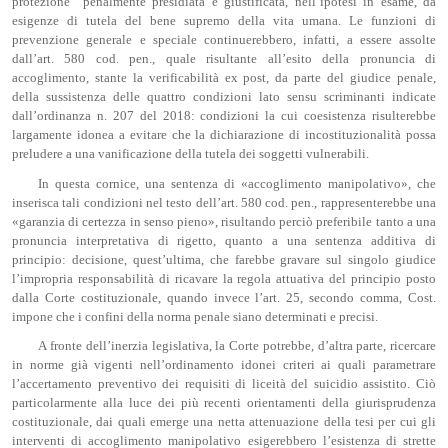
protezione” penalmente presidiata è giustificata, nell’ipotesi in esame, da
esigenze di tutela del bene supremo della vita umana. Le funzioni di
prevenzione generale e speciale continuerebbero, infatti, a essere assolte
dall’art. 580 cod. pen., quale risultante all’esito della pronuncia di
accoglimento, stante la verificabilità ex post, da parte del giudice penale,
della sussistenza delle quattro condizioni lato sensu scriminanti indicate
dall’ordinanza n. 207 del 2018: condizioni la cui coesistenza risulterebbe
largamente idonea a evitare che la dichiarazione di incostituzionalità possa
preludere a una vanificazione della tutela dei soggetti vulnerabili.
In questa cornice, una sentenza di «accoglimento manipolativo», che
inserisca tali condizioni nel testo dell’art. 580 cod. pen., rappresenterebbe una
«garanzia di certezza in senso pieno», risultando perciò preferibile tanto a una
pronuncia interpretativa di rigetto, quanto a una sentenza additiva di
principio: decisione, quest’ultima, che farebbe gravare sul singolo giudice
l’impropria responsabilità di ricavare la regola attuativa del principio posto
dalla Corte costituzionale, quando invece l’art. 25, secondo comma, Cost.
impone che i confini della norma penale siano determinati e precisi.
A fronte dell’inerzia legislativa, la Corte potrebbe, d’altra parte, ricercare
in norme già vigenti nell’ordinamento idonei criteri ai quali parametrare
l’accertamento preventivo dei requisiti di liceità del suicidio assistito. Ciò
particolarmente alla luce dei più recenti orientamenti della giurisprudenza
costituzionale, dai quali emerge una netta attenuazione della tesi per cui gli
interventi di accoglimento manipolativo esigerebbero l’esistenza di strette