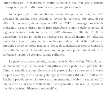
“rime obbligate”: ritenendosi, di contro, sufficiente, a tal fine, che il sistema
offra «precisi punti di riferimento» e «soluzioni già esistenti».
Nella specie, la Corte potrebbe utilmente attingere alla disciplina delle
modalità di raccolta della volontà di revoca del consenso alle cure, di cui
all’art. 1, comma 5, della legge n. 219 del 2017. I passaggi procedurali
prefigurati da tale disposizione risponderebbero a molte delle esigenze di
regolamentazione poste in evidenza dall’ordinanza n. 207 del 2018: in
particolare, che sia un medico a verificare ex ante, all’interno dell’alleanza
terapeutica con il paziente, le condizioni indicate da detta ordinanza,
attestando il suo controllo mediante idonea documentazione e prospettando le
possibili alternative al suicidio assistito, compresa la possibilità di ridurre le
sofferenze tramite, ad esempio, le cure palliative.
La parte costituita conclude, pertanto, chiedendo che l’art. 580 cod. pen.
sia dichiarato costituzionalmente illegittimo «nella parte in cui prevede che
l’aiuto al suicidio sia punibile anche se la persona che ha inteso porre fine alla
propria vita è “(a) affetta da una patologia irreversibile e (b) fonte di sofferenze
fisiche o psicologiche, che trova assolutamente intollerabili, la quale sia (c)
tenuta in vita a mezzo di trattamenti di sostegno vitale, ma resti (d) capace di
prendere decisioni libere e consapevoli”».