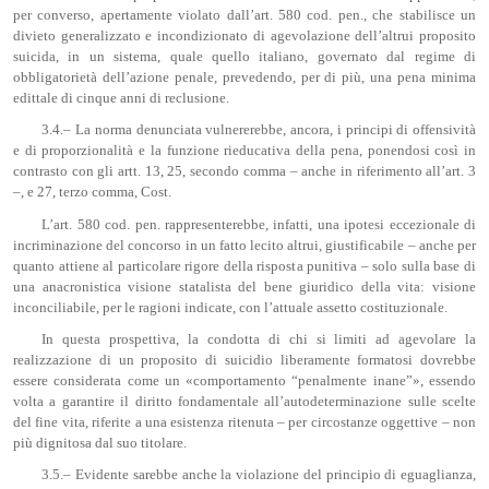
per converso, apertamente violato dall’art. 580 cod. pen., che stabilisce un
divieto generalizzato e incondizionato di agevolazione dell’altrui proposito
suicida, in un sistema, quale quello italiano, governato dal regime di
obbligatorietà dell’azione penale, prevedendo, per di più, una pena minima
edittale di cinque anni di reclusione.
3.4.– La norma denunciata vulnererebbe, ancora, i principi di offensività
e di proporzionalità e la funzione rieducativa della pena, ponendosi così in
contrasto con gli artt. 13, 25, secondo comma – anche in riferimento all’art. 3
–, e 27, terzo comma, Cost.
L’art. 580 cod. pen. rappresenterebbe, infatti, una ipotesi eccezionale di
incriminazione del concorso in un fatto lecito altrui, giustificabile – anche per
quanto attiene al particolare rigore della risposta punitiva – solo sulla base di
una anacronistica visione statalista del bene giuridico della vita: visione
inconciliabile, per le ragioni indicate, con l’attuale assetto costituzionale.
In questa prospettiva, la condotta di chi si limiti ad agevolare la
realizzazione di un proposito di suicidio liberamente formatosi dovrebbe
essere considerata come un «comportamento “penalmente inane”», essendo
volta a garantire il diritto fondamentale all’autodeterminazione sulle scelte
del fine vita, riferite a una esistenza ritenuta – per circostanze oggettive – non
più dignitosa dal suo titolare.
3.5.– Evidente sarebbe anche la violazione del principio di eguaglianza,