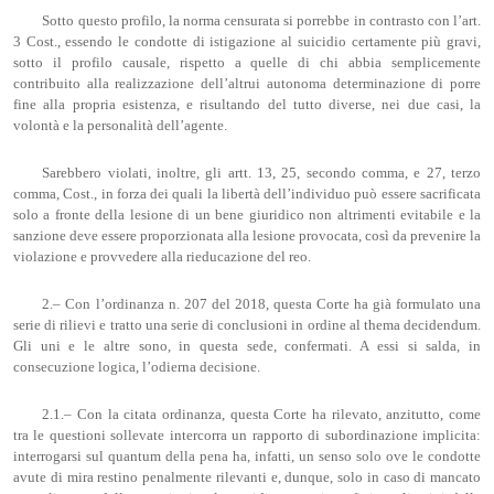
Sotto questo profilo, la norma censurata si porrebbe in contrasto con l’art.
3 Cost., essendo le condotte di istigazione al suicidio certamente più gravi,
sotto il profilo causale, rispetto a quelle di chi abbia semplicemente
contribuito alla realizzazione dell’altrui autonoma determinazione di porre
fine alla propria esistenza, e risultando del tutto diverse, nei due casi, la
volontà e la personalità dell’agente.
Sarebbero violati, inoltre, gli artt. 13, 25, secondo comma, e 27, terzo
comma, Cost., in forza dei quali la libertà dell’individuo può essere sacrificata
solo a fronte della lesione di un bene giuridico non altrimenti evitabile e la
sanzione deve essere proporzionata alla lesione provocata, così da prevenire la
violazione e provvedere alla rieducazione del reo.
2.– Con l’ordinanza n. 207 del 2018, questa Corte ha già formulato una
serie di rilievi e tratto una serie di conclusioni in ordine al thema decidendum.
Gli uni e le altre sono, in questa sede, confermati. A essi si salda, in
consecuzione logica, l’odierna decisione.
2.1.– Con la citata ordinanza, questa Corte ha rilevato, anzitutto, come
tra le questioni sollevate intercorra un rapporto di subordinazione implicita:
interrogarsi sul quantum della pena ha, infatti, un senso solo ove le condotte
avute di mira restino penalmente rilevanti e, dunque, solo in caso di mancato