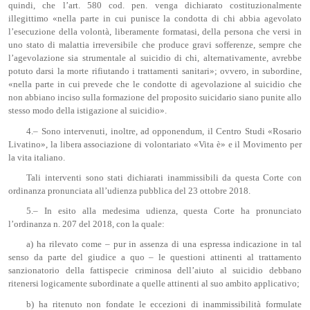
quindi, che l’art. 580 cod. pen. venga dichiarato costituzionalmente
illegittimo «nella parte in cui punisce la condotta di chi abbia agevolato
l’esecuzione della volontà, liberamente formatasi, della persona che versi in
uno stato di malattia irreversibile che produce gravi sofferenze, sempre che
l’agevolazione sia strumentale al suicidio di chi, alternativamente, avrebbe
potuto darsi la morte rifiutando i trattamenti sanitari»; ovvero, in subordine,
«nella parte in cui prevede che le condotte di agevolazione al suicidio che
non abbiano inciso sulla formazione del proposito suicidario siano punite allo
stesso modo della istigazione al suicidio».
4.– Sono intervenuti, inoltre, ad opponendum, il Centro Studi «Rosario
Livatino», la libera associazione di volontariato «Vita è» e il Movimento per
la vita italiano.
Tali interventi sono stati dichiarati inammissibili da questa Corte con
ordinanza pronunciata all’udienza pubblica del 23 ottobre 2018.
5.– In esito alla medesima udienza, questa Corte ha pronunciato
l’ordinanza n. 207 del 2018, con la quale:
a) ha rilevato come – pur in assenza di una espressa indicazione in tal
senso da parte del giudice a quo – le questioni attinenti al trattamento
sanzionatorio della fattispecie criminosa dell’aiuto al suicidio debbano
ritenersi logicamente subordinate a quelle attinenti al suo ambito applicativo;
b) ha ritenuto non fondate le eccezioni di inammissibilità formulate