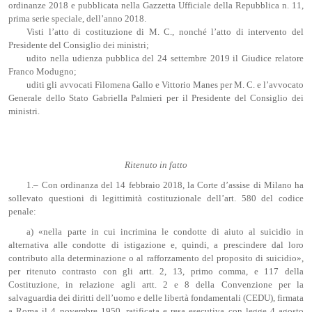
ordinanze 2018 e pubblicata nella Gazzetta Ufficiale della Repubblica n. 11,
prima serie speciale, dell’anno 2018.
Visti l’atto di costituzione di M. C., nonché l’atto di intervento del
Presidente del Consiglio dei ministri;
udito nella udienza pubblica del 24 settembre 2019 il Giudice relatore
Franco Modugno;
uditi gli avvocati Filomena Gallo e Vittorio Manes per M. C. e l’avvocato
Generale dello Stato Gabriella Palmieri per il Presidente del Consiglio dei
ministri.
Ritenuto in fatto
1.– Con ordinanza del 14 febbraio 2018, la Corte d’assise di Milano ha
sollevato questioni di legittimità costituzionale dell’art. 580 del codice
penale:
a) «nella parte in cui incrimina le condotte di aiuto al suicidio in
alternativa alle condotte di istigazione e, quindi, a prescindere dal loro
contributo alla determinazione o al rafforzamento del proposito di suicidio»,
per ritenuto contrasto con gli artt. 2, 13, primo comma, e 117 della
Costituzione, in relazione agli artt. 2 e 8 della Convenzione per la
salvaguardia dei diritti dell’uomo e delle libertà fondamentali (CEDU), firmata
a Roma il 4 novembre 1950, ratificata e resa esecutiva con legge 4 agosto