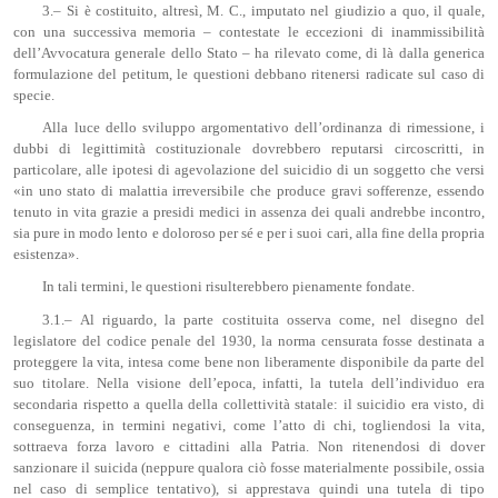
3.– Si è costituito, altresì, M. C., imputato nel giudizio a quo, il quale,
con una successiva memoria – contestate le eccezioni di inammissibilità
dell’Avvocatura generale dello Stato – ha rilevato come, di là dalla generica
formulazione del petitum, le questioni debbano ritenersi radicate sul caso di
specie.
Alla luce dello sviluppo argomentativo dell’ordinanza di rimessione, i
dubbi di legittimità costituzionale dovrebbero reputarsi circoscritti, in
particolare, alle ipotesi di agevolazione del suicidio di un soggetto che versi
«in uno stato di malattia irreversibile che produce gravi sofferenze, essendo
tenuto in vita grazie a presidi medici in assenza dei quali andrebbe incontro,
sia pure in modo lento e doloroso per sé e per i suoi cari, alla fine della propria
esistenza».
In tali termini, le questioni risulterebbero pienamente fondate.
3.1.– Al riguardo, la parte costituita osserva come, nel disegno del
legislatore del codice penale del 1930, la norma censurata fosse destinata a
proteggere la vita, intesa come bene non liberamente disponibile da parte del
suo titolare. Nella visione dell’epoca, infatti, la tutela dell’individuo era
secondaria rispetto a quella della collettività statale: il suicidio era visto, di
conseguenza, in termini negativi, come l’atto di chi, togliendosi la vita,
sottraeva forza lavoro e cittadini alla Patria. Non ritenendosi di dover
sanzionare il suicida (neppure qualora ciò fosse materialmente possibile, ossia
nel caso di semplice tentativo), si apprestava quindi una tutela di tipo