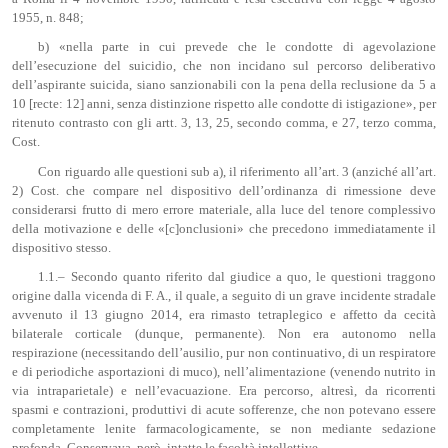
1955, n. 848;
b) «nella parte in cui prevede che le condotte di agevolazione
dell’esecuzione del suicidio, che non incidano sul percorso deliberativo
dell’aspirante suicida, siano sanzionabili con la pena della reclusione da 5 a
10 [recte: 12] anni, senza distinzione rispetto alle condotte di istigazione», per
ritenuto contrasto con gli artt. 3, 13, 25, secondo comma, e 27, terzo comma,
Cost.
Con riguardo alle questioni sub a), il riferimento all’art. 3 (anziché all’art.
2) Cost. che compare nel dispositivo dell’ordinanza di rimessione deve
considerarsi frutto di mero errore materiale, alla luce del tenore complessivo
della motivazione e delle «[c]onclusioni» che precedono immediatamente il
dispositivo stesso.
1.1.– Secondo quanto riferito dal giudice a quo, le questioni traggono
origine dalla vicenda di F. A., il quale, a seguito di un grave incidente stradale
avvenuto il 13 giugno 2014, era rimasto tetraplegico e affetto da cecità
bilaterale corticale (dunque, permanente). Non era autonomo nella
respirazione (necessitando dell’ausilio, pur non continuativo, di un respiratore
e di periodiche asportazioni di muco), nell’alimentazione (venendo nutrito in
via intraparietale) e nell’evacuazione. Era percorso, altresì, da ricorrenti
spasmi e contrazioni, produttivi di acute sofferenze, che non potevano essere
completamente lenite farmacologicamente, se non mediante sedazione
profonda. Conservava, però, intatte le facoltà intellettive.