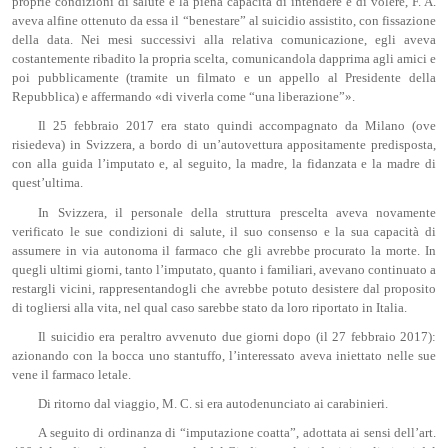
proprie condizioni di salute e la piena capacità di intendere e di volere, F. A.
aveva alfine ottenuto da essa il “benestare” al suicidio assistito, con fissazione
della data. Nei mesi successivi alla relativa comunicazione, egli aveva
costantemente ribadito la propria scelta, comunicandola dapprima agli amici e
poi pubblicamente (tramite un filmato e un appello al Presidente della
Repubblica) e affermando «di viverla come “una liberazione”».
Il 25 febbraio 2017 era stato quindi accompagnato da Milano (ove
risiedeva) in Svizzera, a bordo di un’autovettura appositamente predisposta,
con alla guida l’imputato e, al seguito, la madre, la fidanzata e la madre di
quest’ultima.
In Svizzera, il personale della struttura prescelta aveva novamente
verificato le sue condizioni di salute, il suo consenso e la sua capacità di
assumere in via autonoma il farmaco che gli avrebbe procurato la morte. In
quegli ultimi giorni, tanto l’imputato, quanto i familiari, avevano continuato a
restargli vicini, rappresentandogli che avrebbe potuto desistere dal proposito
di togliersi alla vita, nel qual caso sarebbe stato da loro riportato in Italia.
Il suicidio era peraltro avvenuto due giorni dopo (il 27 febbraio 2017):
azionando con la bocca uno stantuffo, l’interessato aveva iniettato nelle sue
vene il farmaco letale.
Di ritorno dal viaggio, M. C. si era autodenunciato ai carabinieri.
A seguito di ordinanza di “imputazione coatta”, adottata ai sensi dell’art.