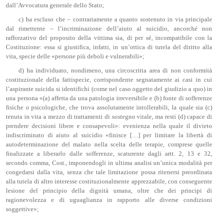
dall’Avvocatura generale dello Stato;
c) ha escluso che – contrariamente a quanto sostenuto in via principale
dal rimettente – l’incriminazione dell’aiuto al suicidio, ancorché non
rafforzativo del proposito della vittima sia, di per sé, incompatibile con la
Costituzione: essa si giustifica, infatti, in un’ottica di tutela del diritto alla
vita, specie delle «persone più deboli e vulnerabili»;
d) ha individuato, nondimeno, una circoscritta area di non conformità
costituzionale della fattispecie, corrispondente segnatamente ai casi in cui
l’aspirante suicida si identifichi (come nel caso oggetto del giudizio a quo) in
una persona «(a) affetta da una patologia irreversibile e (b) fonte di sofferenze
fisiche o psicologiche, che trova assolutamente intollerabili, la quale sia (c)
tenuta in vita a mezzo di trattamenti di sostegno vitale, ma resti (d) capace di
prendere decisioni libere e consapevoli»: evenienza nella quale il divieto
indiscriminato di aiuto al suicidio «finisce […] per limitare la libertà di
autodeterminazione del malato nella scelta delle terapie, comprese quelle
finalizzate a liberarlo dalle sofferenze, scaturente dagli artt. 2, 13 e 32,
secondo comma, Cost., imponendogli in ultima analisi un’unica modalità per
congedarsi dalla vita, senza che tale limitazione possa ritenersi preordinata
alla tutela di altro interesse costituzionalmente apprezzabile, con conseguente
lesione del principio della dignità umana, oltre che dei principi di
ragionevolezza e di uguaglianza in rapporto alle diverse condizioni
soggettive»;