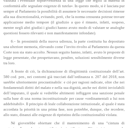
valutata l’eventuale sopravvenienza di una legge che regoli la materia in
conformità alle segnalate esigenze di tutela». In questo modo, si è lasciata pur
sempre al Parlamento la possibilità di assumere le necessarie decisioni rimesse
alla sua discrezionalità, evitando, però, che la norma censurata potesse trovare
applicazione medio tempore (il giudizio a quo è rimasto, infatti, sospeso,
mentre negli altri giudizi i giudici hanno avuto modo di valutare se analoghe
questioni fossero rilevanti e non manifestamente infondate).
6.– In prossimità della nuova udienza, la parte costituita ha depositato
una ulteriore memoria, rilevando come l’invito rivolto al Parlamento da questa
Corte non sia stato accolto. Nessun seguito hanno, infatti, avuto le proposte di
legge presentate, che prospettavano, peraltro, soluzioni sensibilmente diverse
tra loro.
A fronte di ciò, la dichiarazione di illegittimità costituzionale dell’art.
580 cod. pen., nei contorni già tracciati dall’ordinanza n. 207 del 2018, non
sarebbe ulteriormente procrastinabile: e ciò per ragioni radicate, oltre che nei
fondamentali diritti del malato e nella sua dignità, anche nei diritti inviolabili
dell’imputato, il quale si vedrebbe altrimenti infliggere una sanzione penale
sulla base di una norma incostituzionale per cause «ordinamentali a lui non
addebitabili». Il principio di leale collaborazione istituzionale, al quale è stata
accordata la priorità in una prima fase, non potrebbe, dunque, che recedere,
allo stato, dinanzi alle esigenze di ripristino della costituzionalità violata.
Né gioverebbe obiettare che il mantenimento di una “cintura di