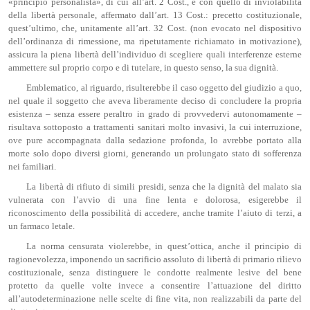
«principio personalista», di cui all’art. 2 Cost., e con quello di inviolabilità
della libertà personale, affermato dall’art. 13 Cost.: precetto costituzionale,
quest’ultimo, che, unitamente all’art. 32 Cost. (non evocato nel dispositivo
dell’ordinanza di rimessione, ma ripetutamente richiamato in motivazione),
assicura la piena libertà dell’individuo di scegliere quali interferenze esterne
ammettere sul proprio corpo e di tutelare, in questo senso, la sua dignità.
Emblematico, al riguardo, risulterebbe il caso oggetto del giudizio a quo,
nel quale il soggetto che aveva liberamente deciso di concludere la propria
esistenza – senza essere peraltro in grado di provvedervi autonomamente –
risultava sottoposto a trattamenti sanitari molto invasivi, la cui interruzione,
ove pure accompagnata dalla sedazione profonda, lo avrebbe portato alla
morte solo dopo diversi giorni, generando un prolungato stato di sofferenza
nei familiari.
La libertà di rifiuto di simili presidi, senza che la dignità del malato sia
vulnerata con l’avvio di una fine lenta e dolorosa, esigerebbe il
riconoscimento della possibilità di accedere, anche tramite l’aiuto di terzi, a
un farmaco letale.
La norma censurata violerebbe, in quest’ottica, anche il principio di
ragionevolezza, imponendo un sacrificio assoluto di libertà di primario rilievo
costituzionale, senza distinguere le condotte realmente lesive del bene
protetto da quelle volte invece a consentire l’attuazione del diritto
all’autodeterminazione nelle scelte di fine vita, non realizzabili da parte del