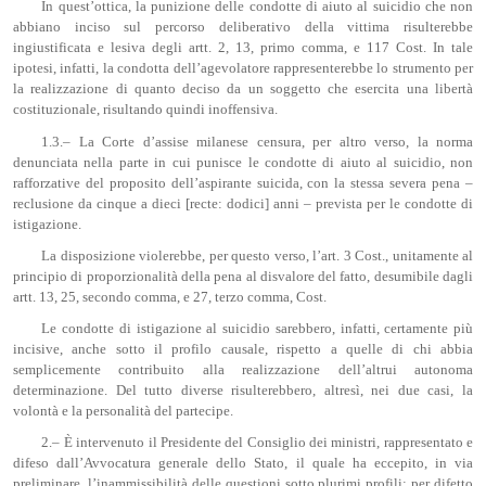
In quest’ottica, la punizione delle condotte di aiuto al suicidio che non
abbiano inciso sul percorso deliberativo della vittima risulterebbe
ingiustificata e lesiva degli artt. 2, 13, primo comma, e 117 Cost. In tale
ipotesi, infatti, la condotta dell’agevolatore rappresenterebbe lo strumento per
la realizzazione di quanto deciso da un soggetto che esercita una libertà
costituzionale, risultando quindi inoffensiva.
1.3.– La Corte d’assise milanese censura, per altro verso, la norma
denunciata nella parte in cui punisce le condotte di aiuto al suicidio, non
rafforzative del proposito dell’aspirante suicida, con la stessa severa pena –
reclusione da cinque a dieci [recte: dodici] anni – prevista per le condotte di
istigazione.
La disposizione violerebbe, per questo verso, l’art. 3 Cost., unitamente al
principio di proporzionalità della pena al disvalore del fatto, desumibile dagli
artt. 13, 25, secondo comma, e 27, terzo comma, Cost.
Le condotte di istigazione al suicidio sarebbero, infatti, certamente più
incisive, anche sotto il profilo causale, rispetto a quelle di chi abbia
semplicemente contribuito alla realizzazione dell’altrui autonoma
determinazione. Del tutto diverse risulterebbero, altresì, nei due casi, la
volontà e la personalità del partecipe.
2.– È intervenuto il Presidente del Consiglio dei ministri, rappresentato e
difeso dall’Avvocatura generale dello Stato, il quale ha eccepito, in via
preliminare, l’inammissibilità delle questioni sotto plurimi profili: per difetto