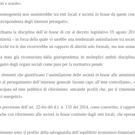
nti e scuole».
isomogeneità non sussisterebbe tra enti locali e società
in house
da questi cost
corrispondenza degli interessi perseguiti».
chiama la disciplina dell’
in
house
di cui al decreto legislativo 19 agosto 201
timità – in forza della quale vi sarebbe una tendenziale assimilazione tra socie
sicché tra le due ricorrerebbe un rapporto di alterità solo formale, ma non sostan
 stata già riconosciuta dalla giurisprudenza in molteplici ambiti disciplina
gatio
degli organi sociali come pure per la normativa penale.
 elementi che giustificano l’assimilazione delle società
in house
alle amministr
e al perseguimento dell’interesse generale facente capo all’ente controllante», e,
tecipata ed ente pubblico di riferimento: entrambi profili che, per il rimetten
vi energetici».
a previsione dell’art. 22-
bis
del d.l. n. 133 del 2014, come convertito, è rapprese
anche con riferimento alle società
in house
costituite dagli enti locali, che opera
emmeno sotto il profilo della salvaguardia dell’equilibrio economico-finanziario