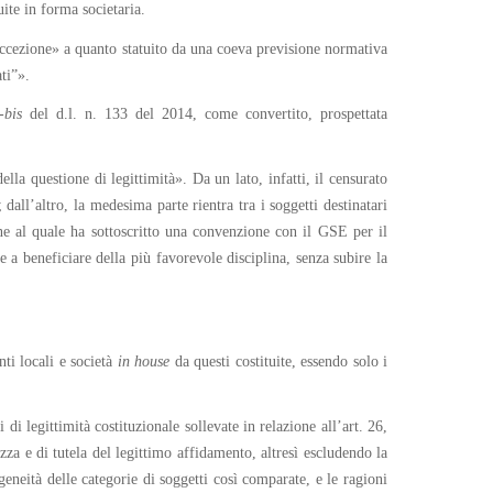
ite in forma societaria.
 eccezione» a quanto statuito da una coeva previsione normativa
ati”».
-
bis
del d.l. n. 133 del 2014, come convertito, prospettata
lla questione di legittimità». Da un lato, infatti, il censurato
dall’altro, la medesima parte rientra tra i soggetti destinatari
ne al quale ha sottoscritto una convenzione con il GSE per il
e a beneficiare della più favorevole disciplina, senza subire la
nti locali e società
in house
da questi costituite, essendo solo i
i legittimità costituzionale sollevate in relazione all’art. 26,
zza e di tutela del legittimo affidamento, altresì escludendo la
eneità delle categorie di soggetti così comparate, e le ragioni