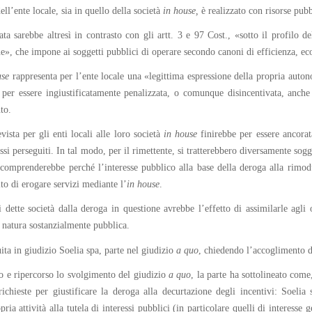
ll’ente locale, sia in quello della società
in house,
è realizzato con risorse pubb
ta sarebbe altresì in contrasto con gli artt. 3 e 97 Cost., «sotto il profilo de
, che impone ai soggetti pubblici di operare secondo canoni di efficienza, econ
use
rappresenta per l’ente locale una «legittima espressione della propria auto
e per essere ingiustificatamente penalizzata, o comunque disincentivata, anche
to.
evista per gli enti locali alle loro società
in house
finirebbe per essere ancorata
ressi perseguiti. In tal modo, per il rimettente, si tratterebbero diversamente sog
i comprenderebbe perché l’interesse pubblico alla base della deroga alla rimod
lto di erogare servizi mediante l’
in
house
.
di dette società dalla deroga in questione avrebbe l’effetto di assimilarle ag
 natura sostanzialmente pubblica.
uita in giudizio Soelia spa, parte nel giudizio
a quo
, chiedendo l’accoglimento de
to e ripercorso lo svolgimento del giudizio
a quo
, la parte ha sottolineato come
ichieste per giustificare la deroga alla decurtazione degli incentivi: Soelia 
ia attività alla tutela di interessi pubblici (in particolare quelli di interesse