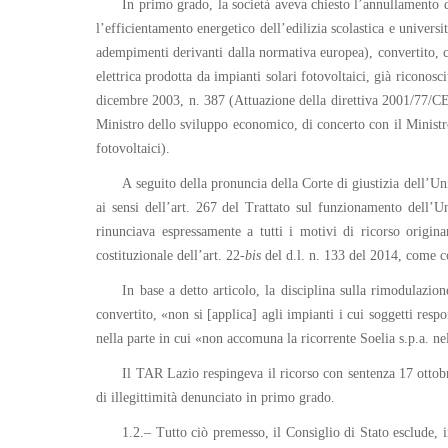
In primo grado, la società aveva chiesto l’annullamento di
l’efficientamento energetico dell’edilizia scolastica e universi
adempimenti derivanti dalla normativa europea), convertito, co
elettrica prodotta da impianti solari fotovoltaici, già riconosc
dicembre 2003, n. 387 (Attuazione della direttiva 2001/77/CE r
Ministro dello sviluppo economico, di concerto con il Ministro
fotovoltaici).
A seguito della pronuncia della Corte di giustizia dell
ai sensi dell’art. 267 del Trattato sul funzionamento dell’Un
rinunciava espressamente a tutti i motivi di ricorso origina
costituzionale dell’art. 22-
bis
del d.l. n. 133 del 2014, come c
In base a detto articolo, la disciplina sulla rimodulazio
convertito, «non si [applica] agli impianti i cui soggetti respo
nella parte in cui «non accomuna la ricorrente Soelia s.p.a. nel
Il TAR Lazio respingeva il ricorso con sentenza 17 ottob
di illegittimità denunciato in primo grado.
1.2.– Tutto ciò premesso, il Consiglio di Stato esclude, i