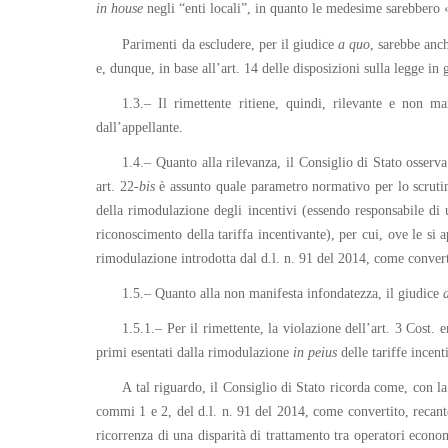
in house
negli “enti locali”, in quanto le medesime sarebbero «
Parimenti da escludere, per il giudice
a quo
, sarebbe anc
e, dunque, in base all’art. 14 delle disposizioni sulla legge in 
1.3.– Il rimettente ritiene, quindi, rilevante e non man
dall’appellante.
1.4.– Quanto alla rilevanza, il Consiglio di Stato osserva
art. 22-
bis
è assunto quale parametro normativo per lo scrutini
della rimodulazione degli incentivi (essendo responsabile di
riconoscimento della tariffa incentivante), per cui, ove le si 
rimodulazione introdotta dal d.l. n. 91 del 2014, come convert
1.5.– Quanto alla non manifesta infondatezza, il giudice
1.5.1.– Per il rimettente, la violazione dell’art. 3 Cost. 
primi esentati dalla rimodulazione
in
peius
delle tariffe incent
A tal riguardo, il Consiglio di Stato ricorda come, con la 
commi 1 e 2, del d.l. n. 91 del 2014, come convertito, recante 
ricorrenza di una disparità di trattamento tra operatori econo