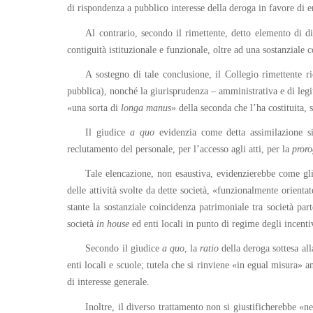
di rispondenza a pubblico interesse della deroga in favore di e
Al contrario, secondo il rimettente, detto elemento di d
contiguità istituzionale e funzionale, oltre ad una sostanziale 
A sostegno di tale conclusione, il Collegio rimettente ri
pubblica), nonché la giurisprudenza – amministrativa e di legit
«una sorta di
longa manus
» della seconda che l’ha costituita, 
Il giudice
a quo
evidenzia come detta assimilazione sia
reclutamento del personale, per l’accesso agli atti, per la
proro
Tale elencazione, non esaustiva, evidenzierebbe come gli
delle attività svolte da dette società, «funzionalmente orientat
stante la sostanziale coincidenza patrimoniale tra società par
società
in house
ed enti locali in punto di regime degli incenti
Secondo il giudice
a quo
, la
ratio
della deroga sottesa all
enti locali e scuole; tutela che si rinviene «in egual misura» 
di interesse generale.
Inoltre, il diverso trattamento non si giustificherebbe «n