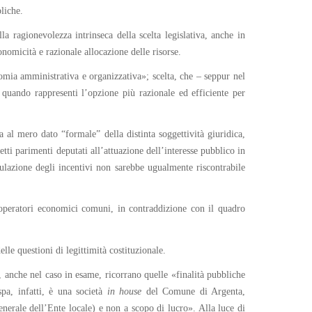
liche.
lla ragionevolezza intrinseca della scelta legislativa, anche in
omicità e razionale allocazione delle risorse.
nomia amministrativa e organizzativa»; scelta, che – seppur nel
 quando rappresenti l’opzione più razionale ed efficiente per
 al mero dato “formale” della distinta soggettività giuridica,
getti parimenti deputati all’attuazione dell’interesse pubblico in
ulazione degli incentivi non sarebbe ugualmente riscontrabile
li operatori economici comuni, in contraddizione con il quadro
lle questioni di legittimità costituzionale.
, anche nel caso in esame, ricorrano quelle «finalità pubbliche
spa, infatti, è una società
in house
del Comune di Argenta,
 generale dell’Ente locale) e non a scopo di lucro». Alla luce di