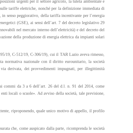
osizioni urgenti per il settore agricolo, la tutela ambientale e
 sulle tariffe elettriche, nonché per la definizione immediata di
in senso peggiorativo, della tariffa incentivante per l’energia
energetici (GSE), ai sensi dell’art. 7 del decreto legislativo 29
ovabili nel mercato interno dell’elettricità) e del decreto del
azione della produzione di energia elettrica da impianti solari
-595/19, C-512/19, C-306/19), cui il TAR Lazio aveva rimesso,
ta normativa nazionale con il diritto eurounitario, la società
 via derivata, dei provvedimenti impugnati, per illegittimità
ui ai commi da 3 a 6 dell’art. 26 del d.l. n. 91 del 2014, come
 enti locali o scuole». Ad avviso della società, tale previsione,
tente, riproponendo, quale unico motivo di appello, il profilo
ensurata che, come auspicato dalla parte, ricomprenda le società