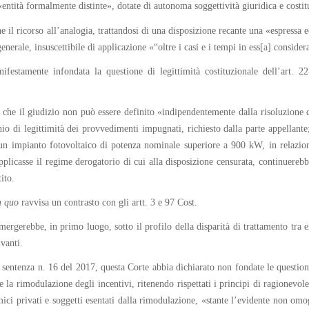
entità formalmente distinte», dotate di autonoma soggettività giuridica e costitu
he il ricorso all’analogia, trattandosi di una disposizione recante una «espressa
generale, insuscettibile di applicazione «“oltre i casi e i tempi in ess[a] consider
ifestamente infondata la questione di legittimità costituzionale dell’art. 22
 che il giudizio non può essere definito «indipendentemente dalla risoluzione de
o di legittimità dei provvedimenti impugnati, richiesto dalla parte appellante; 
 un impianto fotovoltaico di potenza nominale superiore a 900 kW, in relazio
applicasse il regime derogatorio di cui alla disposizione censurata, continuerebb
ito.
a quo
ravvisa un contrasto con gli artt. 3 e 97 Cost.
emergerebbe, in primo luogo, sotto il profilo della disparità di trattamento tra e
ivanti.
sentenza n. 16 del 2017, questa Corte abbia dichiarato non fondate le questioni d
la rimodulazione degli incentivi, ritenendo rispettati i principi di ragionevole
mici privati e soggetti esentati dalla rimodulazione, «stante l’evidente non omog