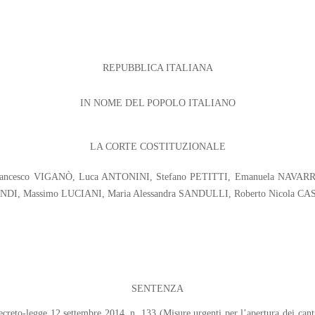
REPUBBLICA ITALIANA
IN NOME DEL POPOLO ITALIANO
LA CORTE COSTITUZIONALE
: Francesco VIGANÒ, Luca ANTONINI, Stefano PETITTI, Emanuela NAV
, Massimo LUCIANI, Maria Alessandra SANDULLI, Roberto Nicola CASS
SENTENZA
creto-legge 12 settembre 2014, n. 133 (Misure urgenti per l’apertura dei cantie