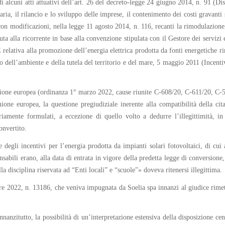
 alcuni atti attuativi dell’art. 26 del decreto-legge 24 giugno 2014, n. 91 (Disp
taria, il rilancio e lo sviluppo delle imprese, il contenimento dei costi gravanti
n modificazioni, nella legge 11 agosto 2014, n. 116, recanti la rimodulazione, 
iuta alla ricorrente in base alla convenzione stipulata con il Gestore dei servizi 
elativa alla promozione dell’energia elettrica prodotta da fonti energetiche rinn
 dell’ambiente e della tutela del territorio e del mare, 5 maggio 2011 (Incentiv
’Unione europea (ordinanza 1° marzo 2022, cause riunite C-608/20, C-611/20, C
ione europea, la questione pregiudiziale inerente alla compatibilità della cita
riamente formulati, a eccezione di quello volto a dedurre l’illegittimità, in
onvertito.
ne degli incentivi per l’energia prodotta da impianti solari fotovoltaici, di c
nsabili erano, alla data di entrata in vigore della predetta legge di conversione,
la disciplina riservata ad “Enti locali” e “scuole”» doveva ritenersi illegittima.
re 2022, n. 13186, che veniva impugnata da Soelia spa innanzi al giudice rimet
nnanzitutto, la possibilità di un’interpretazione estensiva della disposizione c