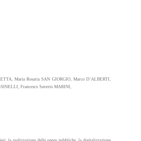
ARRETTA, Maria Rosaria SAN GIORGIO, Marco D’ALBERTI,
INELLI, Francesco Saverio MARINI,
ri, la realizzazione delle opere pubbliche, la digitalizzazione