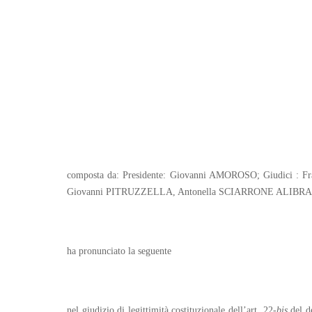
composta da: Presidente: Giovanni AMOROSO; Giudici 
Giovanni PITRUZZELLA, Antonella SCIARRONE ALIBRANDI
ha pronunciato la seguente
nel giudizio di legittimità costituzionale dell’art. 22-
bis
del de