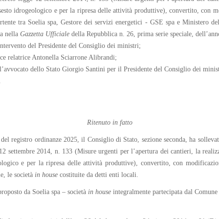
sesto idrogeologico e per la ripresa delle attività produttive), convertito, co
rtente tra Soelia spa, Gestore dei servizi energetici - GSE spa e Ministero d
ta nella
Gazzetta Ufficiale
della Repubblica n. 26, prima serie speciale, dell’an
 intervento del Presidente del Consiglio dei ministri;
ce relatrice Antonella Sciarrone Alibrandi;
’avvocato dello Stato Giorgio Santini per il Presidente del Consiglio dei minist
.
Ritenuto in fatto
el registro ordinanze 2025, il Consiglio di Stato, sezione seconda, ha sollevato
2 settembre 2014, n. 133 (Misure urgenti per l’apertura dei cantieri, la realizz
logico e per la ripresa delle attività produttive), convertito, con modificaz
le, le società
in house
costituite da detti enti locali.
 proposto da Soelia spa – società
in
house
integralmente partecipata dal Comune 