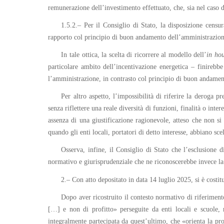
remunerazione dell’investimento effettuato, che, sia nel caso de
1.5.2.– Per il Consiglio di Stato, la disposizione censura
rapporto col principio di buon andamento dell’amministrazione»
In tale ottica, la scelta di ricorrere al modello dell’
in
ho
particolare ambito dell’incentivazione energetica – finirebb
l’amministrazione, in contrasto col principio di buon andamen
Per altro aspetto, l’impossibilità di riferire la deroga pr
senza riflettere una reale diversità di funzioni, finalità o inte
assenza di una giustificazione ragionevole, atteso che non s
quando gli enti locali, portatori di detto interesse, abbiano sce
Osserva, infine, il Consiglio di Stato che l’esclusione 
normativo e giurisprudenziale che ne riconoscerebbe invece la
2.– Con atto depositato in data 14 luglio 2025, si è costit
Dopo aver ricostruito il contesto normativo di riferimen
[…] e non di profitto» perseguite da enti locali e scuole, r
integralmente partecipata da quest’ultimo, che «orienta la propr