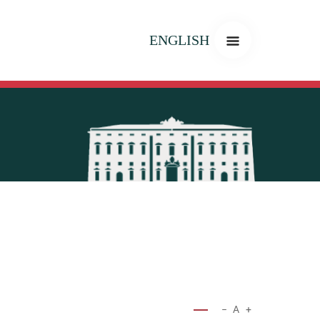
ENGLISH
−
A
+