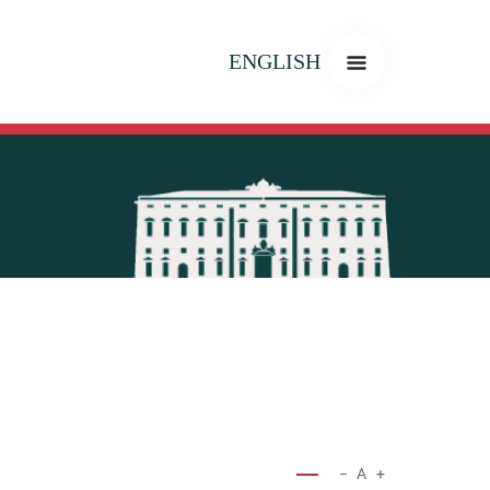
ENGLISH
−
A
+