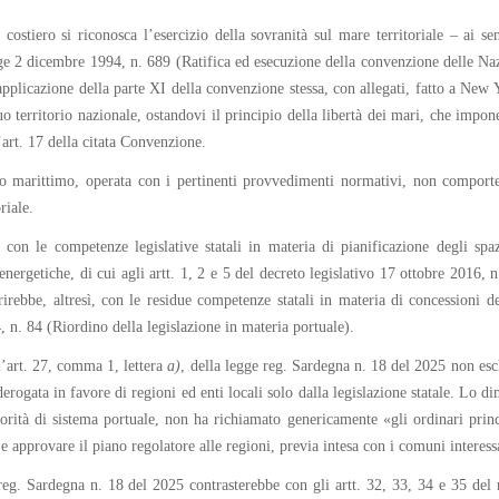
o costiero si riconosca l’esercizio della sovranità sul mare territoriale – ai s
 2 dicembre 1994, n. 689 (Ratifica ed esecuzione della convenzione delle Nazion
plicazione della parte XI della convenzione stessa, con allegati, fatto a New 
uo territorio nazionale, ostandovi il principio della libertà dei mari, che impon
l’art. 17 della citata Convenzione.
io marittimo, operata con i pertinenti provvedimenti normativi, non comport
riale.
e con le competenze legislative statali in materia di pianificazione degli sp
nergetiche, di cui agli artt. 1, 2 e 5 del decreto legislativo 17 ottobre 2016, 
irebbe, altresì, con le residue competenze statali in materia di concessioni dem
, n. 84 (Riordino della legislazione in materia portuale).
 l’art. 27, comma 1, lettera
a)
, della legge reg. Sardegna n. 18 del 2025 non escl
rogata in favore di regioni ed enti locali solo dalla legislazione statale. Lo d
orità di sistema portuale, non ha richiamato genericamente «gli ordinari princ
e approvare il piano regolatore alle regioni, previa intesa con i comuni interessa
 reg. Sardegna n. 18 del 2025 contrasterebbe con gli artt. 32, 33, 34 e 35 de