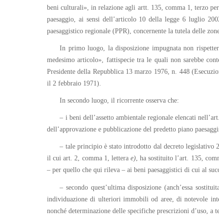
beni culturali», in relazione agli artt. 135, comma 1, terzo p
paesaggio, ai sensi dell’articolo 10 della legge 6 luglio 20
paesaggistico regionale (PPR), concernente la tutela delle zone 
In primo luogo, la disposizione impugnata non rispettere
medesimo articolo», fattispecie tra le quali non sarebbe cont
Presidente della Repubblica 13 marzo 1976, n. 448 (Esecuzione
il 2 febbraio 1971).
In secondo luogo, il ricorrente osserva che:
– i beni dell’assetto ambientale regionale elencati nell’ar
dell’approvazione e pubblicazione del predetto piano paesaggis
– tale principio è stato introdotto dal decreto legislativo
il cui art. 2, comma 1, lettera
e)
, ha sostituito l’art. 135, co
– per quello che qui rileva – ai beni paesaggistici di cui al su
– secondo quest’ultima disposizione (anch’essa sostituit
individuazione di ulteriori immobili od aree, di notevole in
nonché determinazione delle specifiche prescrizioni d’uso, a t