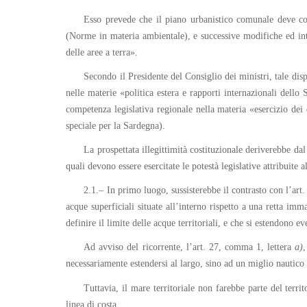
Esso prevede che il piano urbanistico comunale deve cons
(Norme in materia ambientale), e successive modifiche ed inte
delle aree a terra».
Secondo il Presidente del Consiglio dei ministri, tale di
nelle materie «politica estera e rapporti internazionali dello
competenza legislativa regionale nella materia «esercizio dei 
speciale per la Sardegna).
La prospettata illegittimità costituzionale deriverebbe da
quali devono essere esercitate le potestà legislative attribuite
2.1.– In primo luogo, sussisterebbe il contrasto con l’art
acque superficiali situate all’interno rispetto a una retta im
definire il limite delle acque territoriali, e che si estendono e
Ad avviso del ricorrente, l’art. 27, comma 1, lettera
a)
,
necessariamente estendersi al largo, sino ad un miglio nautico d
Tuttavia, il mare territoriale non farebbe parte del terr
linea di costa.