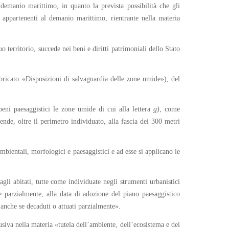
 demanio marittimo, in quanto la prevista possibilità che gli
 appartenenti al demanio marittimo, rientrante nella materia
o territorio, succede nei beni e diritti patrimoniali dello Stato
ricato «Disposizioni di salvaguardia delle zone umide»), del
eni paesaggistici le zone umide di cui alla lettera
g)
, come
ende, oltre il perimetro individuato, alla fascia dei 300 metri
ambientali, morfologici e paesaggistici e ad esse si applicano le
i abitati, tutte come individuate negli strumenti urbanistici
 parzialmente, alla data di adozione del piano paesaggistico
 anche se decaduti o attuati parzialmente».
lusiva nella materia «tutela dell’ambiente, dell’ecosistema e dei