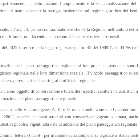
rispettivamente, la delimitazione, l’ampliamento e la sdemanializzazione del
ioni di mare adiacenti la battigia inciderebbe sul regime giuridico dei beni
peciale, all’art. 14, primo comma, stabilisce che «[l]a Regione, nell’ambito del su
 marittimo», non facendo alcun cenno alle acque costiere territoriali.
 del 2025 inserisce nella legge reg. Sardegna n. 45 del 1989 l’art. 34-
bis
(rub
uazione del piano paesaggistico regionale si interpreta nel senso che sono b
gistico regionale nella loro dimensione spaziale. Il vincolo paesaggistico si est
ida e rappresentati nella cartografia ufficiale regionale.
 1 sono oggetto di conservazione e tutela dei rispettivi caratteri naturalistici, 
attuazione del piano paesaggistico regionale.
cadenti nelle zone omogenee A, B, e D, nonché nelle zone C e G contermini agl
. 2266/U, nonché nei piani attuativi con convenzione vigente o attuata, anche
tuativi pubblici vigenti alla data di adozione del piano paesaggistico regionale
o comma, lettera
s)
, Cost., per invasione della competenza legislativa statale esc