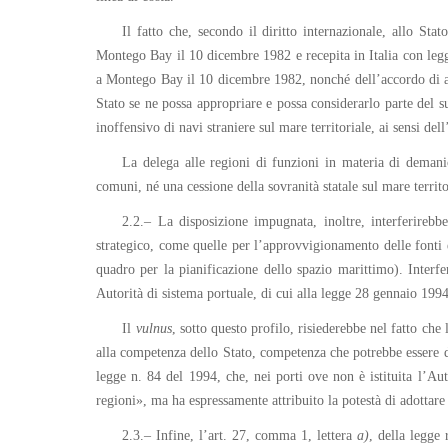
Il fatto che, secondo il diritto internazionale, allo Stat
Montego Bay il 10 dicembre 1982 e recepita in Italia con legge
a Montego Bay il 10 dicembre 1982, nonché dell’accordo di ap
Stato se ne possa appropriare e possa considerarlo parte del s
inoffensivo di navi straniere sul mare territoriale, ai sensi del
La delega alle regioni di funzioni in materia di deman
comuni, né una cessione della sovranità statale sul mare territo
2.2.– La disposizione impugnata, inoltre, interferirebb
strategico, come quelle per l’approvvigionamento delle fonti e
quadro per la pianificazione dello spazio marittimo). Interfer
Autorità di sistema portuale, di cui alla legge 28 gennaio 1994
Il
vulnus
, sotto questo profilo, risiederebbe nel fatto che
alla competenza dello Stato, competenza che potrebbe essere de
legge n. 84 del 1994, che, nei porti ove non è istituita l’Aut
regioni», ma ha espressamente attribuito la potestà di adottare 
2.3.– Infine, l’art. 27, comma 1, lettera
a)
, della legge