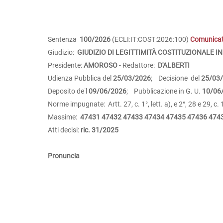
Sentenza
100/2026
(ECLI:IT:COST:2026:100)
Comunica
Giudizio:
GIUDIZIO DI LEGITTIMITÀ COSTITUZIONALE IN
Presidente:
AMOROSO
- Redattore:
D'ALBERTI
Udienza Pubblica del
25/03/2026
; Decisione del
25/03
Deposito de˙l
09/06/2026
; Pubblicazione in G. U.
10/06
Norme impugnate: Artt. 27, c. 1°, lett. a), e 2°, 28 e 29, c.
Massime:
47431
47432
47433
47434
47435
47436
474
Atti decisi:
ric. 31/2025
Pronuncia