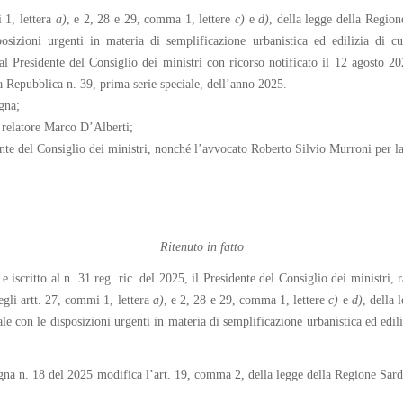
i 1, lettera
a)
, e 2, 28 e 29, comma 1, lettere
c)
e
d)
, della legge della Regi
sposizioni urgenti in materia di semplificazione urbanistica ed edilizia di 
Presidente del Consiglio dei ministri con ricorso notificato il 12 agosto 2025
a Repubblica n. 39, prima serie speciale, dell’anno 2025.
gna;
 relatore Marco D’Alberti;
dente del Consiglio dei ministri, nonché l’avvocato Roberto Silvio Murroni per
Ritenuto in fatto
e iscritto al n. 31 reg. ric. del 2025, il Presidente del Consiglio dei ministri,
degli artt. 27, commi 1, lettera
a)
, e 2, 28 e 29, comma 1, lettere
c)
e
d)
, della
le con le disposizioni urgenti in materia di semplificazione urbanistica ed edil
egna n. 18 del 2025 modifica l’art. 19, comma 2, della legge della Regione Sar