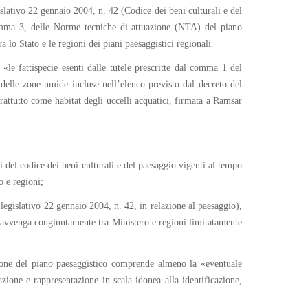
islativo 22 gennaio 2004, n. 42 (Codice dei beni culturali e del
, comma 3, delle Norme tecniche di attuazione (NTA) del piano
 lo Stato e le regioni dei piani paesaggistici regionali.
«le fattispecie esenti dalle tutele prescritte dal comma 1 del
elle zone umide incluse nell’elenco previsto dal decreto del
attutto come habitat degli uccelli acquatici, firmata a Ramsar
i del codice dei beni culturali e del paesaggio vigenti al tempo
o e regioni;
o legislativo 22 gennaio 2004, n. 42, in relazione al paesaggio),
ci avvenga congiuntamente tra Ministero e regioni limitatamente
zione del piano paesaggistico comprende almeno la «eventuale
azione e rappresentazione in scala idonea alla identificazione,