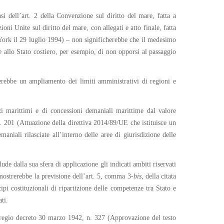
ensi dell’art. 2 della Convenzione sul diritto del mare, fatta a
i Unite sul diritto del mare, con allegati e atto finale, fatta
York il 29 luglio 1994) – non significherebbe che il medesimo
e allo Stato costiero, per esempio, di non opporsi al passaggio
erebbe un ampliamento dei limiti amministrativi di regioni e
azi marittimi e di concessioni demaniali marittime dal valore
n. 201 (Attuazione della direttiva 2014/89/UE che istituisce un
aniali rilasciate all’interno delle aree di giurisdizione delle
ude dalla sua sfera di applicazione gli indicati ambiti riservati
imostrerebbe la previsione dell’art. 5, comma 3-
bis
, della citata
ipi costituzionali di ripartizione delle competenze tra Stato e
ti.
l regio decreto 30 marzo 1942, n. 327 (Approvazione del testo