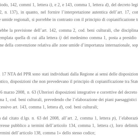
eriodo, 142, commi 1, lettera
i)
, e 2, e 143, comma 1, lettera
d)
, del decreto leg
02, n. 137), in quanto, nel fornire l’interpretazione autentica dell’art. 17
umide regionali, si porrebbe in contrasto con il principio di copianificazione tra
bbe la previsione dell’art. 142, comma 2, cod. beni culturali, che disciplina 
emplata quella di cui alla lettera
i)
del medesimo comma 1, posta a presidio d
 della convenzione relativa alle zone umide d’importanza internazionale, sopr
t. 17 NTA del PPR sono stati individuati dalla Regione ai sensi delle disposizion
tico, disposizioni che non prevedevano il principio di copianificazione tra Stat
 26 marzo 2008, n. 63 (Ulteriori disposizioni integrative e correttive del decret
mma 1, cod. beni culturali, prevedendo che l’elaborazione dei piani paesaggisti
ccessivo art. 143, comma 1, lettera
d
), cod. beni culturali;
a dal citato d.lgs. n. 63 del 2008, all’art. 2, comma 1, lettera
p
), l’elabora
teresse pubblico a termini dell’articolo 134, comma 1, lettera
c)
, loro delimit
ermini dell’articolo 138, comma 1» dello stesso codice;