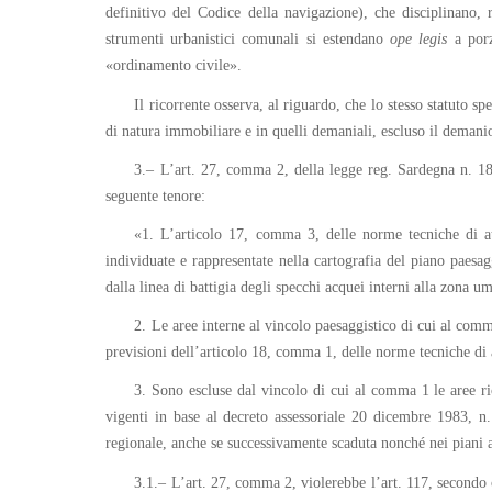
definitivo del Codice della navigazione), che disciplinano, 
strumenti urbanistici comunali si estendano
ope legis
a porz
«ordinamento civile».
Il ricorrente osserva, al riguardo, che lo stesso statuto s
di natura immobiliare e in quelli demaniali, escluso il demanio
3.– L’art. 27, comma 2, della legge reg. Sardegna n. 18
seguente tenore:
«1. L’articolo 17, comma 3, delle norme tecniche di att
individuate e rappresentate nella cartografia del piano paesag
dalla linea di battigia degli specchi acquei interni alla zona um
2. Le aree interne al vincolo paesaggistico di cui al comma
previsioni dell’articolo 18, comma 1, delle norme tecniche di 
3. Sono escluse dal vincolo di cui al comma 1 le aree ri
vigenti in base al decreto assessoriale 20 dicembre 1983, n
regionale, anche se successivamente scaduta nonché nei piani at
3.1.– L’art. 27, comma 2, violerebbe l’art. 117, second