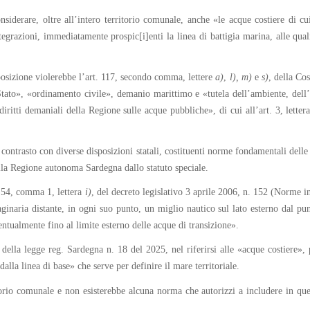
iderare, oltre all’intero territorio comunale, anche «le acque costiere di cui
grazioni, immediatamente prospic[i]enti la linea di battigia marina, alle quali
sposizione violerebbe l’art. 117, secondo comma, lettere
a)
,
l), m)
e
s)
, della Co
 Stato», «ordinamento civile», demanio marittimo e «tutela dell’ambiente, dell
diritti demaniali della Regione sulle acque pubbliche», di cui all’art. 3, letter
l contrasto con diverse disposizioni statali, costituenti norme fondamentali dell
 alla Regione autonoma Sardegna dallo statuto speciale.
. 54, comma 1, lettera
i)
, del decreto legislativo 3 aprile 2006, n. 152 (Norme i
maginaria distante, in ogni suo punto, un miglio nautico sul lato esterno dal pu
ventualmente fino al limite esterno delle acque di transizione».
 della legge reg. Sardegna n. 18 del 2025, nel riferirsi alle «acque costiere
alla linea di base» che serve per definire il mare territoriale.
itorio comunale e non esisterebbe alcuna norma che autorizzi a includere in que