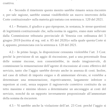
coattiva.
4.– Secondo il rimettente questo monito sarebbe rimasto senza riscontro
e, per tale ragione, sarebbe oramai «indifferibile un nuovo intervento della
Corte costituzionale» sulla materia già trattata con sentenza n. 120 del 2021.
4.1.– Pertanto, il giudice
a quo
ripropone, in sostanza, le stesse questioni
di legittimità costituzionale che, sulla norma in oggetto, erano state sollevate
dalla Commissione tributaria provinciale di Venezia con ordinanza del 5
giugno 2019 (iscritta al reg. ord. n. 85 del 2020) e sulla quale questa Corte si
è, appunto, pronunciata con la sentenza n. 120 del 2021.
4.2.– In primo luogo, la disposizione censurata violerebbe l’art. 3 Cost.
perché la previsione di un aggio di riscossione, pari a una percentuale fissa
delle somme riscosse, non consentirebbe, in modo irragionevole, di
commisurare la remunerazione dell’agente di riscossione al costo effettivo del
servizio, tanto che l’aggio sarebbe dovuto anche in assenza di costi. Inoltre,
nel caso di tributi di importo esiguo o di ammontare elevato, si verrebbe a
determinare una remunerazione, rispettivamente, largamente inferiore o
superiore ai costi, senza neppure il ragionevole correttivo costituito da un
tetto massimo e minimo idoneo a determinarne un ancoraggio ai costi del
servizio, nonché da un rapporto inversamente proporzionale all’ammontare
della somma da riscuotere.
4.3.– Vi sarebbe anche la violazione dell’art. 23 Cost. perché l’aggio si