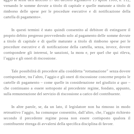
aggio ai sensi dell’articolo 17 del decreto legislativo 13 aprile 1999, n. 112,
versando le somme dovute a titolo di capitale e quelle maturate a titolo di
rimborso delle spese per le procedure esecutive e di notificazione della
cartella di pagamento».
In questi termini è stato quindi consentito al debitore di estinguere il
proprio debito pregresso provvedendo solo al pagamento delle somme dovute
a titolo di capitale e di quelle maturate a titolo di rimborso spese per le
procedure esecutive e di notificazione della cartella, senza, invece, dovere
corrispondere gli interessi, le sanzioni, la mora e, per quel che qui rileva,
l’aggio e gli oneri di riscossione.
Tale possibilità di procedere alla cosiddetta “rottamazione” senza dovere
corrispondere, tra l’altro, l’aggio e gli oneri di riscossione concerne proprio le
cartelle di pagamento – come quelle in considerazione nel giudizio
a quo
–
che continuano a essere sottoposte al precedente regime, fondato, appunto,
sulla remunerazione del servizio di riscossione a carico del contribuente.
In altre parole, se, da un lato, il legislatore non ha rimosso in modo
retroattivo l’aggio, ha comunque consentito, dall’altro, che, l’aggio richiesto
secondo il precedente regime possa non essere corrisposto qualora il
contribuente ritenga di avvalersi della specifica disciplina di favore.