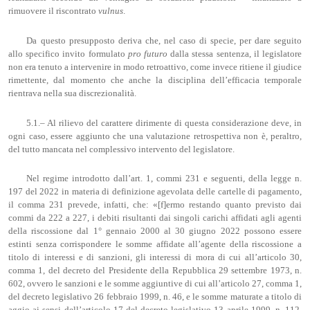
rimuovere il riscontrato
vulnus
.
Da questo presupposto deriva che, nel caso di specie, per dare seguito
allo specifico invito formulato
pro
futuro
dalla stessa sentenza, il legislatore
non era tenuto a intervenire in modo retroattivo, come invece ritiene il giudice
rimettente, dal momento che anche la disciplina dell’efficacia temporale
rientrava nella sua discrezionalità.
5.1.– Al rilievo del carattere dirimente di questa considerazione deve, in
ogni caso, essere aggiunto che una valutazione retrospettiva non è, peraltro,
del tutto mancata nel complessivo intervento del legislatore.
Nel regime introdotto dall’art. 1, commi 231 e seguenti, della legge n.
197 del 2022 in materia di definizione agevolata delle cartelle di pagamento,
il comma 231 prevede, infatti, che: «[f]ermo restando quanto previsto dai
commi da 222 a 227, i debiti risultanti dai singoli carichi affidati agli agenti
della riscossione dal 1° gennaio 2000 al 30 giugno 2022 possono essere
estinti senza corrispondere le somme affidate all’agente della riscossione a
titolo di interessi e di sanzioni, gli interessi di mora di cui all’articolo 30,
comma 1, del decreto del Presidente della Repubblica 29 settembre 1973, n.
602, ovvero le sanzioni e le somme aggiuntive di cui all’articolo 27, comma 1,
del decreto legislativo 26 febbraio 1999, n. 46, e le somme maturate a titolo di