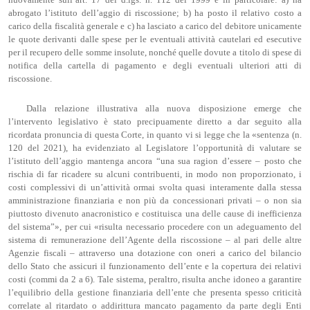
abrogato l’istituto dell’aggio di riscossione; b) ha posto il relativo costo a
carico della fiscalità generale e c) ha lasciato a carico del debitore unicamente
le quote derivanti dalle spese per le eventuali attività cautelari ed esecutive
per il recupero delle somme insolute, nonché quelle dovute a titolo di spese di
notifica della cartella di pagamento e degli eventuali ulteriori atti di
riscossione.
Dalla relazione illustrativa alla nuova disposizione emerge che
l’intervento legislativo è stato precipuamente diretto a dar seguito alla
ricordata pronuncia di questa Corte, in quanto vi si legge che la «sentenza (n.
120 del 2021), ha evidenziato al Legislatore l’opportunità di valutare se
l’istituto dell’aggio mantenga ancora “una sua ragion d’essere – posto che
rischia di far ricadere su alcuni contribuenti, in modo non proporzionato, i
costi complessivi di un’attività ormai svolta quasi interamente dalla stessa
amministrazione finanziaria e non più da concessionari privati – o non sia
piuttosto divenuto anacronistico e costituisca una delle cause di inefficienza
del sistema”», per cui «risulta necessario procedere con un adeguamento del
sistema di remunerazione dell’Agente della riscossione – al pari delle altre
Agenzie fiscali – attraverso una dotazione con oneri a carico del bilancio
dello Stato che assicuri il funzionamento dell’ente e la copertura dei relativi
costi (commi da 2 a 6). Tale sistema, peraltro, risulta anche idoneo a garantire
l’equilibrio della gestione finanziaria dell’ente che presenta spesso criticità
correlate al ritardato o addirittura mancato pagamento da parte degli Enti