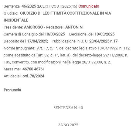
Sentenza
46/2025
(ECLI:IT:COST:2025:46)
Comunicato
Giudizio:
GIUDIZIO DI LEGITTIMITÀ COSTITUZIONALE IN VIA
INCIDENTALE
Presidente:
AMOROSO
- Redattore:
ANTONINI
Camera di Consiglio del
10/03/2025
; Decisione del
10/03/2025
Deposito de˙l
17/04/2025
; Pubblicazione in G. U.
23/04/2025
n.
17
Norme impugnate: Art. 17, c. 1°, del decreto legislativo 13/04/1999, n. 112,
come sostituito dall'art. 32, c. 1°, lett. a), del decreto-legge 29/11/2008, n.
185, convertito, con modificazioni, nella legge 28/01/2009, n. 2.
Massime:
46760
46761
Atti decisi:
ord. 78/2024
Pronuncia
SENTENZA N. 46
ANNO 2025