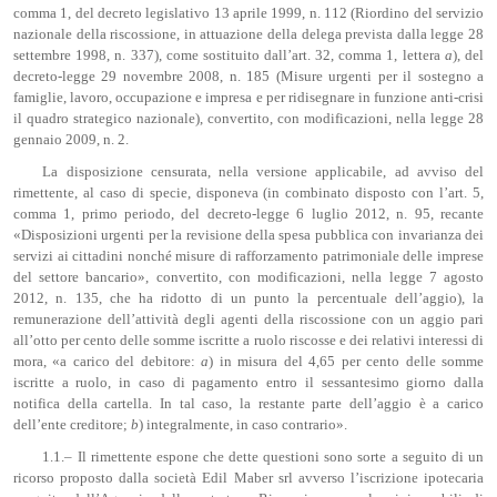
comma 1, del decreto legislativo 13 aprile 1999, n. 112 (Riordino del servizio
nazionale della riscossione, in attuazione della delega prevista dalla legge 28
settembre 1998, n. 337), come sostituito dall’art. 32, comma 1, lettera
a
), del
decreto-legge 29 novembre 2008, n. 185 (Misure urgenti per il sostegno a
famiglie, lavoro, occupazione e impresa e per ridisegnare in funzione anti-crisi
il quadro strategico nazionale), convertito, con modificazioni, nella legge 28
gennaio 2009, n. 2.
La disposizione censurata, nella versione applicabile, ad avviso del
rimettente, al caso di specie, disponeva (in combinato disposto con l’art. 5,
comma 1, primo periodo, del decreto-legge 6 luglio 2012, n. 95, recante
«Disposizioni urgenti per la revisione della spesa pubblica con invarianza dei
servizi ai cittadini nonché misure di rafforzamento patrimoniale delle imprese
del settore bancario», convertito, con modificazioni, nella legge 7 agosto
2012, n. 135, che ha ridotto di un punto la percentuale dell’aggio), la
remunerazione dell’attività degli agenti della riscossione con un aggio pari
all’otto per cento delle somme iscritte a ruolo riscosse e dei relativi interessi di
mora, «a carico del debitore:
a
) in misura del 4,65 per cento delle somme
iscritte a ruolo, in caso di pagamento entro il sessantesimo giorno dalla
notifica della cartella. In tal caso, la restante parte dell’aggio è a carico
dell’ente creditore;
b
) integralmente, in caso contrario».
1.1.– Il rimettente espone che dette questioni sono sorte a seguito di un
ricorso proposto dalla società Edil Maber srl avverso l’iscrizione ipotecaria