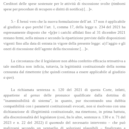
Creditori delle spese sostenute per le attività di riscossione svolte (rimborsi
spese per procedure di recupero e diritti di notifica) […]».
5.– È bensì vero che la nuova formulazione dell’art. 17 non è applicabile
al giudizio
a quo
perché l’art. 1, comma 17, della legge n. 234 del 2021 ha
espressamente disposto che «[p]er i carichi affidati fino al 31 dicembre 2021
restano fermi, nella misura e secondo la ripartizione previste dalle disposizioni
vigenti fino alla data di entrata in vigore della presente legge:
a
) l’aggio e gli
oneri di riscossione dell’agente della riscossione […]».
La circostanza che il legislatore non abbia conferito efficacia retroattiva a
tale modifica non inficia, tuttavia, la legittimità costituzionale della norma
censurata dal rimettente (che quindi continua a essere applicabile al giudizio
a quo
).
La richiamata sentenza n. 120 del 2021 di questa Corte, infatti,
appartiene al
genus
delle pronunce qualificate dalla dottrina di
“inammissibilità di sistema”, in quanto, pur riscontrando una dubbia
compatibilità con i parametri costituzionali evocati, non si risolvono con una
dichiarazione di illegittimità costituzionale, ma rimettono, in prima battuta,
alla discrezionalità del legislatore (così, fra le altre, sentenze n. 130 e n. 71 del
2023 e n. 22 del 2022) il
quomodo
del necessario intervento – che può
realizzarsi secondo un ventaglio di soluzioni plausibili – finalizzato a