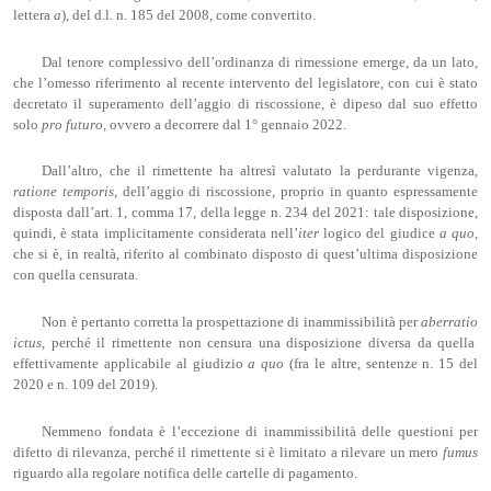
lettera
a
), del d.l. n. 185 del 2008, come convertito.
Dal tenore complessivo dell’ordinanza di rimessione emerge, da un lato,
che l’omesso riferimento al recente intervento del legislatore, con cui è stato
decretato il superamento dell’aggio di riscossione, è dipeso dal suo effetto
solo
pro futuro
,
ovvero a decorrere dal 1° gennaio 2022.
Dall’altro, che il rimettente ha altresì valutato la perdurante vigenza,
ratione temporis
, dell’aggio di riscossione, proprio in quanto espressamente
disposta dall’art. 1, comma 17, della legge n. 234 del 2021: tale disposizione,
quindi, è stata implicitamente considerata nell’
iter
logico del giudice
a quo
,
che si è, in realtà, riferito al combinato disposto di quest’ultima disposizione
con quella censurata.
Non è pertanto corretta la prospettazione di inammissibilità per
aberratio
ictus
,
perché il rimettente non censura una disposizione diversa da quella
effettivamente applicabile al giudizio
a quo
(fra le altre, sentenze n. 15 del
2020 e n. 109 del 2019).
Nemmeno fondata è l’eccezione di inammissibilità delle questioni per
difetto di rilevanza, perché il rimettente si è limitato a rilevare un mero
fumus
riguardo alla regolare notifica delle cartelle di pagamento.