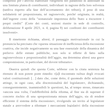
compenso per l’attività esattoriale «degenera nel paradosso di addossare su
una limitata platea di contribuenti, individuati in ragione della loro solvenza
(tardiva rispetto alla fase dell’accertamento dei tributi), il peso di una
solidarietà né proporzionata, né ragionevole, perché originata, in realtà,
dall’ingente costo della “sostanziale impotenza dello Stato a riscuotere i
propri crediti” (Corte dei conti, sezioni riunite in sede di controllo,
deliberazione 8 aprile 2021, n. 4, pagina 9) nei confronti dei contribuenti
insolventi».
Il rimettente richiama, altresì, il passaggio motivazionale in cui la
pronuncia ha precisato che «questa situazione di inefficienza della riscossione
coattiva, che incide negativamente su una fase essenziale della dinamica del
prelievo delle entrate pubbliche, non solo si riflette di fatto sulla
ragionevolezza e proporzionalità dell’aggio, ma determina altresì una grave
compromissione, in particolare, del dovere tributario».
Osserva quindi che questa Corte, sebbene con la citata sentenza ha
ritenuto di non potere porre rimedio «[a]l riscontrato
vulnus
degli evocati
valori costituzionali […] dato che, come detto, il
quomodo
delle soluzioni
attinge, in ogni caso, alla discrezionalità del legislatore», dichiarando,
conseguentemente, inammissibili le questioni, ha, al tempo stesso, rimarcato
«ancora una volta, l’indifferibilità della riforma, al fine sia di superare il
concreto rischio di una sproporzionata misura dell’aggio, sia di rendere
efficiente il sistema della riscossione», rivolgendo un invito al legislatore
statale a provvedere a riformare i meccanismi legislativi della riscossione