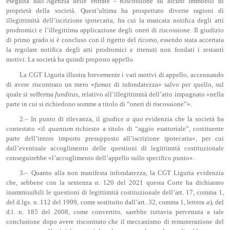
eseguita dall’Agenzia delle entrate - Riscossione su alcuni immobili di
proprietà della società. Quest’ultima ha prospettato diverse ragioni di
illegittimità dell’iscrizione ipotecaria, fra cui la mancata notifica degli atti
prodromici e l’illegittima applicazione degli oneri di riscossione. Il giudizio
di primo grado si è concluso con il rigetto del ricorso, essendo stata accertata
la regolare notifica degli atti prodromici e ritenuti non fondati i restanti
motivi. La società ha quindi proposto appello.
La CGT Liguria illustra brevemente i vari motivi di appello, accennando
di avere riscontrato un mero «
fumus
di infondatezza» salvo per quello, sul
quale si sofferma
f
u
nditus
,
relativo all’illegittimità dell’atto impugnato «nella
parte in cui si richiedono somme a titolo di “oneri di riscossione”».
2.– In punto di rilevanza, il giudice
a quo
evidenzia che la società ha
contestato «il
quantum
richiesto a titolo di “aggio esattoriale”, costituente
parte dell’intero importo presupposto all’iscrizione ipotecaria», per cui
dall’eventuale accoglimento delle questioni di legittimità costituzionale
conseguirebbe «l’accoglimento dell’appello sullo specifico punto».
3.– Quanto alla non manifesta infondatezza, la CGT Liguria evidenzia
che, sebbene con la sentenza n. 120 del 2021 questa Corte ha dichiarato
inammissibili le questioni di legittimità costituzionale dell’art. 17, comma 1,
del d.lgs. n. 112 del 1999, come sostituito dall’art. 32, comma 1, lettera
a
), del
d.l. n. 185 del 2008, come convertito, sarebbe tuttavia pervenuta a tale
conclusione dopo avere riscontrato che il meccanismo di remunerazione del