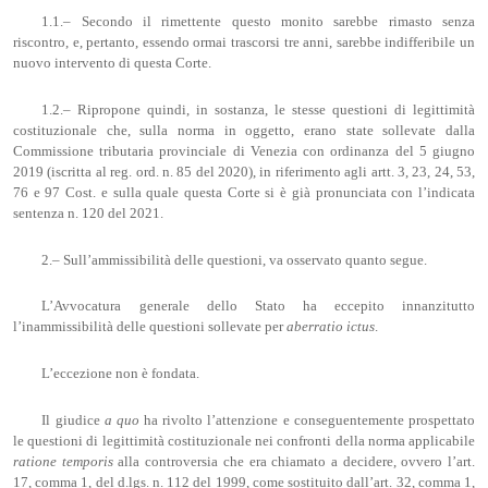
1.1.‒ Secondo il rimettente questo monito sarebbe rimasto senza
riscontro, e, pertanto, essendo ormai trascorsi tre anni, sarebbe indifferibile un
nuovo intervento di questa Corte.
1.2.‒ Ripropone quindi, in sostanza, le stesse questioni di legittimità
costituzionale che, sulla norma in oggetto, erano state sollevate dalla
Commissione tributaria provinciale di Venezia con ordinanza del 5 giugno
2019 (iscritta al reg. ord. n. 85 del 2020), in riferimento agli artt. 3, 23, 24, 53,
76 e 97 Cost. e sulla quale questa Corte si è già pronunciata con l’indicata
sentenza n. 120 del 2021.
2.‒ Sull’ammissibilità delle questioni, va osservato quanto segue.
L’Avvocatura generale dello Stato ha eccepito innanzitutto
l’inammissibilità delle questioni sollevate per
aberratio
ictus
.
L’eccezione non è fondata.
Il giudice
a quo
ha rivolto l’attenzione e conseguentemente prospettato
le questioni di legittimità costituzionale nei confronti della norma applicabile
ratione temporis
alla controversia che era chiamato a decidere, ovvero l’art.
17, comma 1, del d.lgs. n. 112 del 1999, come sostituito dall’art. 32, comma 1,