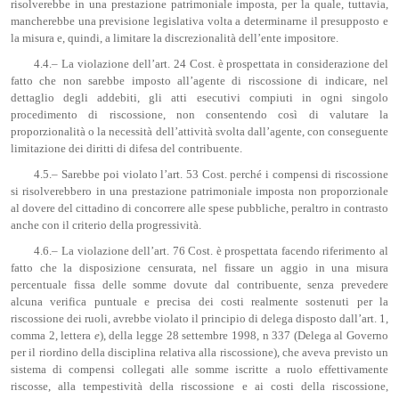
risolverebbe in una prestazione patrimoniale imposta, per la quale, tuttavia,
mancherebbe una previsione legislativa volta a determinarne il presupposto e
la misura e, quindi, a limitare la discrezionalità dell’ente impositore.
4.4.– La violazione dell’art. 24 Cost. è prospettata in considerazione del
fatto che non sarebbe imposto all’agente di riscossione di indicare, nel
dettaglio degli addebiti, gli atti esecutivi compiuti in ogni singolo
procedimento di riscossione, non consentendo così di valutare la
proporzionalità o la necessità dell’attività svolta dall’agente, con conseguente
limitazione dei diritti di difesa del contribuente.
4.5.– Sarebbe poi violato l’art. 53 Cost. perché i compensi di riscossione
si risolverebbero in una prestazione patrimoniale imposta non proporzionale
al dovere del cittadino di concorrere alle spese pubbliche, peraltro in contrasto
anche con il criterio della progressività.
4.6.– La violazione dell’art. 76 Cost. è prospettata facendo riferimento al
fatto che la disposizione censurata, nel fissare un aggio in una misura
percentuale fissa delle somme dovute dal contribuente, senza prevedere
alcuna verifica puntuale e precisa dei costi realmente sostenuti per la
riscossione dei ruoli, avrebbe violato il principio di delega disposto dall’art. 1,
comma 2, lettera
e
), della legge 28 settembre 1998, n 337 (Delega al Governo
per il riordino della disciplina relativa alla riscossione), che aveva previsto un
sistema di compensi collegati alle somme iscritte a ruolo effettivamente
riscosse, alla tempestività della riscossione e ai costi della riscossione,