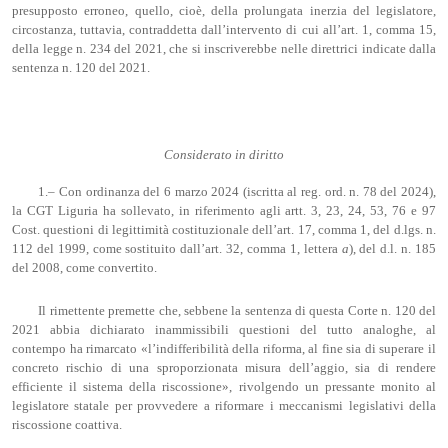
presupposto erroneo, quello, cioè, della prolungata inerzia del legislatore,
circostanza, tuttavia, contraddetta dall’intervento di cui all’art. 1, comma 15,
della legge n. 234 del 2021, che si inscriverebbe nelle direttrici indicate dalla
sentenza n. 120 del 2021.
Considerato in diritto
1.‒ Con ordinanza del 6 marzo 2024 (iscritta al reg. ord. n. 78 del 2024),
la CGT Liguria ha sollevato, in riferimento agli artt. 3, 23, 24, 53, 76 e 97
Cost. questioni di legittimità costituzionale dell’art. 17, comma 1, del d.lgs. n.
112 del 1999, come sostituito dall’art. 32, comma 1, lettera
a
), del d.l. n. 185
del 2008, come convertito.
Il rimettente premette che, sebbene la sentenza di questa Corte n. 120 del
2021 abbia dichiarato inammissibili questioni del tutto analoghe, al
contempo ha rimarcato «l’indifferibilità della riforma, al fine sia di superare il
concreto rischio di una sproporzionata misura dell’aggio, sia di rendere
efficiente il sistema della riscossione», rivolgendo un pressante monito al
legislatore statale per provvedere a riformare i meccanismi legislativi della
riscossione coattiva.