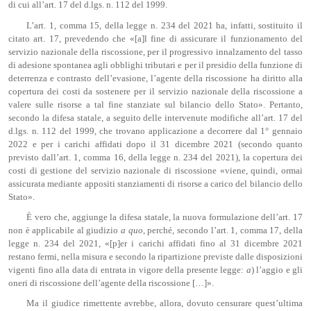
di cui all’art. 17 del d.lgs. n. 112 del 1999.
L’art. 1, comma 15, della legge n. 234 del 2021 ha, infatti, sostituito il
citato art. 17, prevedendo che «[a]l fine di assicurare il funzionamento del
servizio nazionale della riscossione, per il progressivo innalzamento del tasso
di adesione spontanea agli obblighi tributari e per il presidio della funzione di
deterrenza e contrasto dell’evasione, l’agente della riscossione ha diritto alla
copertura dei costi da sostenere per il servizio nazionale della riscossione a
valere sulle risorse a tal fine stanziate sul bilancio dello Stato». Pertanto,
secondo la difesa statale, a seguito delle intervenute modifiche all’art. 17 del
d.lgs. n. 112 del 1999, che trovano applicazione a decorrere dal 1° gennaio
2022 e per i carichi affidati dopo il 31 dicembre 2021 (secondo quanto
previsto dall’art. 1, comma 16, della legge n. 234 del 2021), la copertura dei
costi di gestione del servizio nazionale di riscossione «viene, quindi, ormai
assicurata mediante appositi stanziamenti di risorse a carico del bilancio dello
Stato».
È vero che, aggiunge la difesa statale, la nuova formulazione dell’art. 17
non è applicabile al giudizio
a quo
, perché, secondo l’art. 1, comma 17, della
legge n. 234 del 2021, «[p]er i carichi affidati fino al 31 dicembre 2021
restano fermi, nella misura e secondo la ripartizione previste dalle disposizioni
vigenti fino alla data di entrata in vigore della presente legge:
a
) l’aggio e gli
oneri di riscossione dell’agente della riscossione […]».
Ma il giudice rimettente avrebbe, allora, dovuto censurare quest’ultima