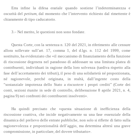
Erra infine la difesa erariale quando sostiene l’indeterminatezza e
oscurità del
petitum
, dal momento che l’intervento richiesto dal rimettente è
chiaramente di tipo caducatorio.
3.– Nel merito, le questioni non sono fondate.
Questa Corte, con la sentenza n. 120 del 2021, in riferimento alle censure
allora sollevate sull’art. 17, comma 1, del d.lgs. n. 112 del 1999, come
sostituito, ha evidenziato che «il meccanismo di finanziamento della funzione
di riscossione degenera nel paradosso di addossare su una limitata platea di
contribuenti, individuati in ragione della loro solvenza (tardiva rispetto alla
fase dell’accertamento dei tributi), il peso di una solidarietà né proporzionata,
né ragionevole, perché originata, in realtà, dall’ingente costo della
“sostanziale impotenza dello Stato a riscuotere i propri crediti” (Corte dei
conti, sezioni riunite in sede di controllo, deliberazione 8 aprile 2021, n. 4,
pagina 9) nei confronti dei contribuenti insolventi».
Ha quindi precisato che «questa situazione di inefficienza della
riscossione coattiva, che incide negativamente su una fase essenziale della
dinamica del prelievo delle entrate pubbliche, non solo si riflette di fatto sulla
ragionevolezza e proporzionalità dell’aggio, ma determina altresì una grave
compromissione, in particolare, del dovere tributario».