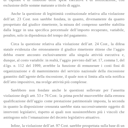
di capitale e di rimborso delle spese esecutive e di notificazione, con
esclusione delle somme maturate a titolo di aggio.
Anche la questione di legittimità costituzionale relativa alla violazione
dell’art. 23 Cost. non sarebbe fondata, in quanto, diversamente da quanto
prospettato dal giudice rimettente, la misura del compenso sarebbe stabilita
dalla legge in una specifica percentuale dell’importo recuperato, variabile,
peraltro, solo in dipendenza del tempo del pagamento.
Circa la questione relativa alla violazione dell’art. 24 Cost., la difesa
statale evidenzia che erroneamente il giudice rimettente ritiene che l’aggio
debba essere ancorato esclusivamente alla singola attività esecutiva e,
dunque, al costo variabile: in realtà, l’aggio previsto dall’art. 17, comma 1, del
d.lgs. n. 112 del 1999, avrebbe la funzione di remunerare i costi fissi di
organizzazione e di mantenimento del servizio nazionale della riscossione
garantito dall’agente della riscossione, il quale non si limita alla sola notifica
dell’atto impositivo, ma svolge attività più complesse.
Sarebbero non fondate anche le questioni sollevate per l’asserita
violazione degli artt. 53 e 76 Cost.: la prima perché muoverebbe dalla erronea
qualificazione dell’aggio come prestazione patrimoniale imposta, la seconda
in quanto la disposizione censurata sarebbe stata successivamente oggetto di
interventi legislativi, rispetto ai quali non sussisterebbero più i vincoli che
astringono solo l’emanazione del decreto legislativo attuativo.
Infine, la violazione dell’art. 97 Cost. sarebbe prospettata sulla base di un