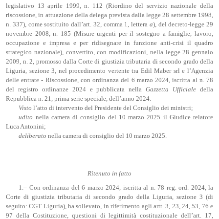
legislativo 13 aprile 1999, n. 112 (Riordino del servizio nazionale della
riscossione, in attuazione della delega prevista dalla legge 28 settembre 1998,
n. 337), come sostituito dall’art. 32, comma 1, lettera
a
), del decreto-legge 29
novembre 2008, n. 185 (Misure urgenti per il sostegno a famiglie, lavoro,
occupazione e impresa e per ridisegnare in funzione anti-crisi il quadro
strategico nazionale), convertito, con modificazioni, nella legge 28 gennaio
2009, n. 2, promosso dalla Corte di giustizia tributaria di secondo grado della
Liguria, sezione 3, nel procedimento vertente tra Edil Maber srl e l’Agenzia
delle entrate - Riscossione, con ordinanza del 6 marzo 2024, iscritta al n. 78
del registro ordinanze 2024 e pubblicata nella
Gazzetta Ufficiale
della
Repubblica n. 21, prima serie speciale, dell’anno 2024.
Visto
l’atto di intervento del Presidente del Consiglio dei ministri;
udito
nella camera di consiglio del 10 marzo 2025 il Giudice relatore
Luca Antonini;
deliberato
nella camera di consiglio del 10 marzo 2025.
Ritenuto in fatto
1.– Con ordinanza del 6 marzo 2024, iscritta al n. 78 reg. ord. 2024, la
Corte di giustizia tributaria di secondo grado della Liguria, sezione 3 (di
seguito: CGT Liguria), ha sollevato, in riferimento agli artt. 3, 23, 24, 53, 76 e
97 della Costituzione, questioni di legittimità costituzionale dell’art. 17,