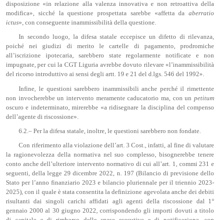
disposizione «in relazione alla valenza innovativa e non retroattiva della
modifica», sicché la questione prospettata sarebbe «affetta da
aberratio
ictus
», con conseguente inammissibilità della questione.
In secondo luogo, la difesa statale eccepisce un difetto di rilevanza,
poiché nei giudizi di merito le cartelle di pagamento, prodromiche
all’iscrizione ipotecaria, sarebbero state regolarmente notificate e non
impugnate, per cui la CGT Liguria avrebbe dovuto rilevare «l’inammissibilità
del ricorso introduttivo ai sensi degli artt. 19 e 21 del d.lgs. 546 del 1992».
Infine, le questioni sarebbero inammissibili anche perché il rimettente
non invocherebbe un intervento meramente caducatorio ma, con un
petitum
oscuro e indeterminato, mirerebbe «a ridisegnare la disciplina del compenso
dell’agente di riscossione».
6.2.– Per la difesa statale, inoltre, le questioni sarebbero non fondate.
Con riferimento alla violazione dell’art. 3 Cost., infatti, al fine di valutare
la ragionevolezza della normativa nel suo complesso, bisognerebbe tenere
conto anche dell’ulteriore intervento normativo di cui all’art. 1, commi 231 e
seguenti, della legge 29 dicembre 2022, n. 197 (Bilancio di previsione dello
Stato per l’anno finanziario 2023 e bilancio pluriennale per il triennio 2023-
2025), con il quale è stata consentita la definizione agevolata anche dei debiti
risultanti dai singoli carichi affidati agli agenti della riscossione dal 1°
gennaio 2000 al 30 giugno 2022, corrispondendo gli importi dovuti a titolo