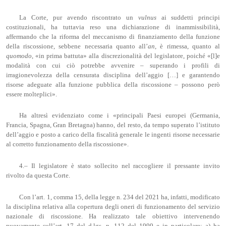
La Corte, pur avendo riscontrato un
vulnus
ai suddetti principi
costituzionali, ha tuttavia reso una dichiarazione di inammissibilità,
affermando che la riforma del meccanismo di finanziamento della funzione
della riscossione, sebbene necessaria quanto all’
an
, è rimessa, quanto al
quomodo
, «in prima battuta» alla discrezionalità del legislatore, poiché «[l]e
modalità con cui ciò potrebbe avvenire – superando i profili di
irragionevolezza della censurata disciplina dell’aggio […] e garantendo
risorse adeguate alla funzione pubblica della riscossione – possono però
essere molteplici».
Ha altresì evidenziato come i «principali Paesi europei (Germania,
Francia, Spagna, Gran Bretagna) hanno, del resto, da tempo superato l’istituto
dell’aggio e posto a carico della fiscalità generale le ingenti risorse necessarie
al corretto funzionamento della riscossione».
4.– Il legislatore è stato sollecito nel raccogliere il pressante invito
rivolto da questa Corte.
Con l’art. 1, comma 15, della legge n. 234 del 2021 ha, infatti, modificato
la disciplina relativa alla copertura degli oneri di funzionamento del servizio
nazionale di riscossione. Ha realizzato tale obiettivo intervenendo
nuovamente sull’art. 17 del d.lgs. n. 112 del 1999 e in particolare: a) ha