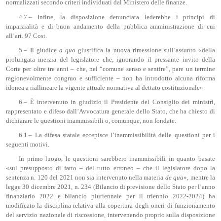
normalizzati secondo criteri individuati dal Ministero delle finanze.
4.7.– Infine, la disposizione denunciata lederebbe i principi di
imparzialità e di buon andamento della pubblica amministrazione di cui
all’art. 97 Cost.
5.– Il giudice
a quo
giustifica la nuova rimessione sull’assunto «della
prolungata inerzia del legislatore che, ignorando il pressante invito della
Corte per oltre tre anni – che, nel “comune senso e sentire”, pare un termine
ragionevolmente congruo e sufficiente – non ha introdotto alcuna riforma
idonea a riallineare la vigente attuale normativa al dettato costituzionale».
6.– È intervenuto in giudizio il Presidente del Consiglio dei ministri,
rappresentato e difeso dall’Avvocatura generale dello Stato, che ha chiesto di
dichiarare le questioni inammissibili o, comunque, non fondate.
6.1.– La difesa statale eccepisce l’inammissibilità delle questioni per i
seguenti motivi.
In primo luogo, le questioni sarebbero inammissibili in quanto basate
«sul presupposto di fatto – del tutto erroneo – che il legislatore dopo la
sentenza n. 120 del 2021 non sia intervenuto nella materia
de qua
», mentre la
legge 30 dicembre 2021, n. 234 (Bilancio di previsione dello Stato per l’anno
finanziario 2022 e bilancio pluriennale per il triennio 2022-2024) ha
modificato la disciplina relativa alla copertura degli oneri di funzionamento
del servizio nazionale di riscossione, intervenendo proprio sulla disposizione