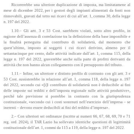
Ricorrerebbe una ulteriore duplicazione di imposta, ma limitatamene al
mese di dicembre 2022, per i gestori degli impianti alimentati da fonti non
rinnovabili, gravati dal tetto sui ricavi di cui all’art. 1, comma 30, della legge
n. 197 del 2022.
1.10.– Gli artt. 3 e 53 Cost. sarebbero violati, sotto altro profilo, in
ragione dell’assenza di correlazione tra la definizione della base imponibile e
la finalità perseguita dal contributo di solidarietà, dal momento che
quest’ultimo, imposto ai soggetti i cui ricavi derivino, almeno per il
settantacinque per cento, dalle attività indicate dall’art. 1, comma 115, della
legge n. 197 del 2022, graverebbe anche sulla parte di profitti derivanti da
attività che non hanno alcun collegamento con il presupposto del tributo.
1.11.– Infine, un ulteriore e distinto profilo di contrasto con gli artt. 3 e
53 Cost. sussisterebbe in relazione all’art. 1, comma 118, della legge n. 197
del 2022, secondo cui «[i]l contributo di solidarietà non è deducibile ai fini
delle imposte sui redditi e dell’imposta regionale sulle attività produttive»,
perché tale previsione si porrebbe in contrasto con la giurisprudenza
costituzionale, «secondo cui i costi sostenuti nell’esercizio dell’impresa – se
inerenti – devono essere deducibili ai fini del reddito d’impresa».
2.– Con ulteriori sei ordinanze (iscritte ai numeri 66, 67, 68, 69, 70 e 71
reg. ord. 2024), il TAR Lazio ha sollevato identiche questioni di legittimità
costituzionale dell’art. 1, commi da 115 a 119, della legge n. 197 del 2022.