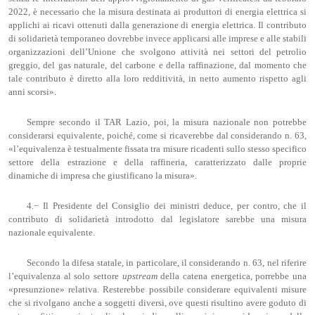
2022, è necessario che la misura destinata ai produttori di energia elettrica si
applichi ai ricavi ottenuti dalla generazione di energia elettrica. Il contributo
di solidarietà temporaneo dovrebbe invece applicarsi alle imprese e alle stabili
organizzazioni dell’Unione che svolgono attività nei settori del petrolio
greggio, del gas naturale, del carbone e della raffinazione, dal momento che
tale contributo è diretto alla loro redditività, in netto aumento rispetto agli
anni scorsi».
Sempre secondo il TAR Lazio, poi, la misura nazionale non potrebbe
considerarsi equivalente, poiché, come si ricaverebbe dal considerando n. 63,
«l’equivalenza è testualmente fissata tra misure ricadenti sullo stesso specifico
settore della estrazione e della raffineria, caratterizzato dalle proprie
dinamiche di impresa che giustificano la misura».
4.− Il Presidente del Consiglio dei ministri deduce, per contro, che il
contributo di solidarietà introdotto dal legislatore sarebbe una misura
nazionale equivalente.
Secondo la difesa statale, in particolare, il considerando n. 63, nel riferire
l’equivalenza al solo settore
upstream
della catena energetica, porrebbe una
«presunzione» relativa. Resterebbe possibile considerare equivalenti misure
che si rivolgano anche a soggetti diversi, ove questi risultino avere goduto di