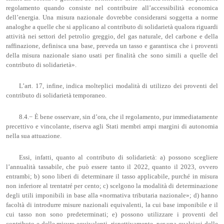
regolamento quando consiste nel contribuire all’accessibilità economica
dell’energia. Una misura nazionale dovrebbe considerarsi soggetta a norme
analoghe a quelle che si applicano al contributo di solidarietà qualora riguardi
attività nei settori del petrolio greggio, del gas naturale, del carbone e della
raffinazione, definisca una base, preveda un tasso e garantisca che i proventi
della misura nazionale siano usati per finalità che sono simili a quelle del
contributo di solidarietà».
L’art. 17, infine, indica molteplici modalità di utilizzo dei proventi del
contributo di solidarietà temporaneo.
8.4.− È bene osservare, sin d’ora, che il regolamento, pur immediatamente
precettivo e vincolante, riserva agli Stati membri ampi margini di autonomia
nella sua attuazione.
Essi, infatti, quanto al contributo di solidarietà: a) possono scegliere
l’annualità tassabile, che può essere tanto il 2022, quanto il 2023, ovvero
entrambi; b) sono liberi di determinare il tasso applicabile, purché in misura
non inferiore al trentatré per cento; c) scelgono la modalità di determinazione
degli utili imponibili in base alla «normativa tributaria nazionale»; d) hanno
facoltà di introdurre misure nazionali equivalenti, la cui base imponibile e il
cui tasso non sono predeterminati; e) possono utilizzare i proventi del
contributo e delle misure equivalenti, rispettivamente, per una qualsiasi delle