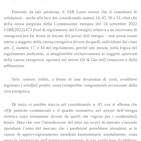
Partendo da tale premessa, il TAR Lazio ritiene che il contributo di
solidarietà – anche alla luce dei considerando numeri 14, 45, 50 e 51, oltre che
della stessa proposta della Commissione europea del 14 settembre 2022
COM(2022) 473
final
di regolamento del Consiglio relativa a un intervento di
emergenza per far fronte al rincaro dei prezzi dell’energia – non possa essere
esteso a soggetti della catena energetica diversi da quelli individuati dai citati
artt. 2, numero 17, e 14 del regolamento, perché tale misura, nella logica del
regolamento medesimo, si attaglierebbe esclusivamente ai soggetti
upstream
della catena energetica, operanti nei settori
Oil & Gas
dell’estrazione e della
raffinazione.
Solo costoro, infatti, a fronte di una invarianza di costi, avrebbero
registrato i
windfall profits
, ossia extraprofitti congiunturali occasionati dalla
crisi energetica.
Di tanto vi sarebbe traccia nel considerando n. 45, ove si afferma che
«[l]e pratiche commerciali e il quadro normativo nel settore dell’energia
elettrica sono nettamente diversi da quelli che vigono per i combustibili
fossili. Dato che con l’introduzione del tetto sui ricavi di mercato s’intende
riprodurre l’esito del mercato che i produttori potrebbero attendersi se le
catene di approvvigionamento mondiali funzionassero normalmente, ossia
senza le interruzioni dell’approvvigionamento di gas verificatesi da febbraio