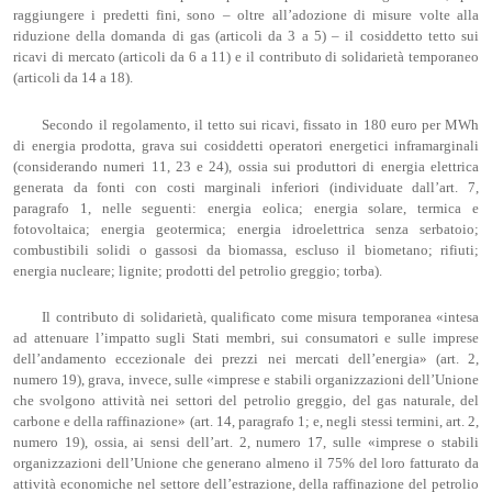
raggiungere i predetti fini, sono – oltre all’adozione di misure volte alla
riduzione della domanda di gas (articoli da 3 a 5) – il cosiddetto tetto sui
ricavi di mercato (articoli da 6 a 11) e il contributo di solidarietà temporaneo
(articoli da 14 a 18).
Secondo il regolamento, il tetto sui ricavi, fissato in 180 euro per MWh
di energia prodotta, grava sui cosiddetti operatori energetici inframarginali
(considerando numeri 11, 23 e 24), ossia sui produttori di energia elettrica
generata da fonti con costi marginali inferiori (individuate dall’art. 7,
paragrafo 1, nelle seguenti: energia eolica; energia solare, termica e
fotovoltaica; energia geotermica; energia idroelettrica senza serbatoio;
combustibili solidi o gassosi da biomassa, escluso il biometano; rifiuti;
energia nucleare; lignite; prodotti del petrolio greggio; torba).
Il contributo di solidarietà, qualificato come misura temporanea «intesa
ad attenuare l’impatto sugli Stati membri, sui consumatori e sulle imprese
dell’andamento eccezionale dei prezzi nei mercati dell’energia» (art. 2,
numero 19), grava, invece, sulle «imprese e stabili organizzazioni dell’Unione
che svolgono attività nei settori del petrolio greggio, del gas naturale, del
carbone e della raffinazione» (art. 14, paragrafo 1; e, negli stessi termini, art. 2,
numero 19), ossia, ai sensi dell’art. 2, numero 17, sulle «imprese o stabili
organizzazioni dell’Unione che generano almeno il 75% del loro fatturato da
attività economiche nel settore dell’estrazione, della raffinazione del petrolio