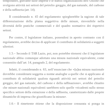
temporaneo, gravante sulle imprese e le stabili organizzazioni dell’Unione che
svolgono attività nei settori del petrolio greggio, del gas naturale, del carbone
e della raffineria (art. 14).
Il considerando n. 45 del regolamento spiegherebbe la ragione di tale
differenziazione della platea soggettiva delle misure, rinvenibile nella
diversità delle pratiche commerciali e del quadro normativo dei rispettivi
settori.
Per contro, il legislatore italiano, ponendosi in aperto contrasto con il
regolamento, avrebbe deciso di applicare il contributo di solidarietà a soggetti
ulteriori.
1.5.– Secondo il TAR Lazio, poi, non potrebbe ritenersi che il legislatore
nazionale abbia comunque adottato una misura nazionale equivalente, come
consentito dall’art. 14, paragrafo 2, del regolamento.
Infatti, il considerando n. 63, nell’enunciare che «[u]na misura nazionale
dovrebbe considerarsi soggetta a norme analoghe a quelle che si applicano al
contributo di solidarietà qualora riguardi attività nei settori del petrolio
greggio, del gas naturale, del carbone e della raffinazione», avrebbe chiarito
che misure nazionali equivalenti sarebbero solo quelle «ricadenti sullo stesso
specifico settore della estrazione e della raffineria, caratterizzato dalle proprie
dinamiche di impresa che giustificano la misura».
1.6.– Il rimettente ritiene che la disposizione censurata si ponga in