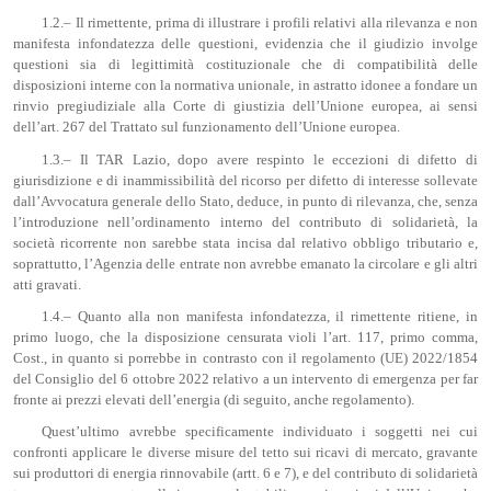
1.2.– Il rimettente, prima di illustrare i profili relativi alla rilevanza e non
manifesta infondatezza delle questioni, evidenzia che il giudizio involge
questioni sia di legittimità costituzionale che di compatibilità delle
disposizioni interne con la normativa unionale, in astratto idonee a fondare un
rinvio pregiudiziale alla Corte di giustizia dell’Unione europea, ai sensi
dell’art. 267 del Trattato sul funzionamento dell’Unione europea.
1.3.– Il TAR Lazio, dopo avere respinto le eccezioni di difetto di
giurisdizione e di inammissibilità del ricorso per difetto di interesse sollevate
dall’Avvocatura generale dello Stato, deduce, in punto di rilevanza, che, senza
l’introduzione nell’ordinamento interno del contributo di solidarietà, la
società ricorrente non sarebbe stata incisa dal relativo obbligo tributario e,
soprattutto, l’Agenzia delle entrate non avrebbe emanato la circolare e gli altri
atti gravati.
1.4.– Quanto alla non manifesta infondatezza, il rimettente ritiene, in
primo luogo, che la disposizione censurata violi l’art. 117, primo comma,
Cost., in quanto si porrebbe in contrasto con il regolamento (UE) 2022/1854
del Consiglio del 6 ottobre 2022 relativo a un intervento di emergenza per far
fronte ai prezzi elevati dell’energia (di seguito, anche regolamento).
Quest’ultimo avrebbe specificamente individuato i soggetti nei cui
confronti applicare le diverse misure del tetto sui ricavi di mercato, gravante
sui produttori di energia rinnovabile (artt. 6 e 7), e del contributo di solidarietà