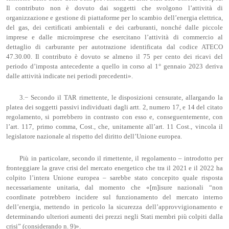
Il contributo non è dovuto dai soggetti che svolgono l’attività di
organizzazione e gestione di piattaforme per lo scambio dell’energia elettrica,
del gas, dei certificati ambientali e dei carburanti, nonché dalle piccole
imprese e dalle microimprese che esercitano l’attività di commercio al
dettaglio di carburante per autotrazione identificata dal codice ATECO
47.30.00. Il contributo è dovuto se almeno il 75 per cento dei ricavi del
periodo d’imposta antecedente a quello in corso al 1° gennaio 2023 deriva
dalle attività indicate nei periodi precedenti».
3.− Secondo il TAR rimettente, le disposizioni censurate, allargando la
platea dei soggetti passivi individuati dagli artt. 2, numero 17, e 14 del citato
regolamento, si porrebbero in contrasto con esso e, conseguentemente, con
l’art. 117, primo comma, Cost., che, unitamente all’art. 11 Cost., vincola il
legislatore nazionale al rispetto del diritto dell’Unione europea.
Più in particolare, secondo il rimettente, il regolamento – introdotto per
fronteggiare la grave crisi del mercato energetico che tra il 2021 e il 2022 ha
colpito l’intera Unione europea – sarebbe stato concepito quale risposta
necessariamente unitaria, dal momento che «[m]isure nazionali “non
coordinate potrebbero incidere sul funzionamento del mercato interno
dell’energia, mettendo in pericolo la sicurezza dell’approvvigionamento e
determinando ulteriori aumenti dei prezzi negli Stati membri più colpiti dalla
crisi” (considerando n. 9)».