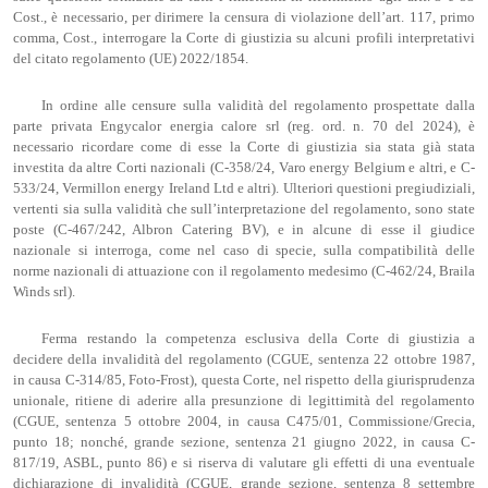
Cost., è necessario, per dirimere la censura di violazione dell’art. 117, primo
comma, Cost., interrogare la Corte di giustizia su alcuni profili interpretativi
del citato regolamento (UE) 2022/1854.
In ordine alle censure sulla validità del regolamento prospettate dalla
parte privata Engycalor energia calore srl (reg. ord. n. 70 del 2024), è
necessario ricordare come di esse la Corte di giustizia sia stata già stata
investita da altre Corti nazionali (C-358/24, Varo energy Belgium e altri, e C-
533/24, Vermillon energy Ireland Ltd e altri). Ulteriori questioni pregiudiziali,
vertenti sia sulla validità che sull’interpretazione del regolamento, sono state
poste (C-467/242, Albron Catering BV), e in alcune di esse il giudice
nazionale si interroga, come nel caso di specie, sulla compatibilità delle
norme nazionali di attuazione con il regolamento medesimo (C-462/24, Braila
Winds srl).
Ferma restando la competenza esclusiva della Corte di giustizia a
decidere della invalidità del regolamento (CGUE, sentenza 22 ottobre 1987,
in causa C-314/85, Foto-Frost), questa Corte, nel rispetto della giurisprudenza
unionale, ritiene di aderire alla presunzione di legittimità del regolamento
(CGUE, sentenza 5 ottobre 2004, in causa C475/01, Commissione/Grecia,
punto 18; nonché, grande sezione, sentenza 21 giugno 2022, in causa C-
817/19, ASBL, punto 86) e si riserva di valutare gli effetti di una eventuale
dichiarazione di invalidità (CGUE, grande sezione, sentenza 8 settembre