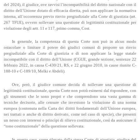
del 2024), il giudice, ove ravvisi l’incompatibilità del diritto nazionale con il
diritto dell’Unione dotato di efficacia diretta, può non applicare la normativa
interna, all’occorrenza previo rinvio pregiudiziale alla Corte di giustizia (art.
267 TFUE), ovvero sollevare una questione di legittimità costituzionale per
violazione degli artt. 11 e 117, primo comma, Cost.
In generale, la competenza di questa Corte non può in alcun modo
ostacolare o limitare il potere dei giudici comuni di proporre un rinvio
pregiudiziale alla Corte di giustizia e di non applicare la legge statale
incompatibile con il diritto dell’Unione (CGUE, grande sezione, sentenze 22
febbraio 2022, in causa C-430/21, RS, e 22 giugno 2010, in cause riunite C-
188-10 e C-189/10, Melki e Abdeli).
Ove, però, il giudice comune decida di sollevare una questione di
legittimità costituzionale, questa Corte non potrà esimersi dal rispondere, con
gli strumenti che le sono propri e che comprendono una vasta gamma di
tecniche decisorie, alle censure che investono la violazione di una norma
europea (contenuta nella Carta dei diritti fondamentali dell’Unione europea,
nei trattati o anche di diritto derivato, come nel caso di specie), che presenti
un nesso con interessi o princìpi di rilievo costituzionale, così da assicurare il
“tono costituzionale” della questione sollevata.
In questo caso, come rilevato dalla stessa Corte di giustizia, giudice del