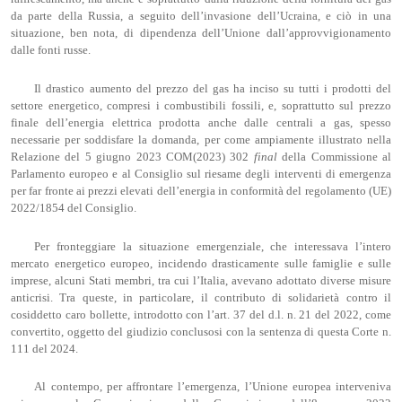
da parte della Russia, a seguito dell’invasione dell’Ucraina, e ciò in una
situazione, ben nota, di dipendenza dell’Unione dall’approvvigionamento
dalle fonti russe.
Il drastico aumento del prezzo del gas ha inciso su tutti i prodotti del
settore energetico, compresi i combustibili fossili, e, soprattutto sul prezzo
finale dell’energia elettrica prodotta anche dalle centrali a gas, spesso
necessarie per soddisfare la domanda, per come ampiamente illustrato nella
Relazione del 5 giugno 2023 COM(2023) 302
final
della Commissione al
Parlamento europeo e al Consiglio sul riesame degli interventi di emergenza
per far fronte ai prezzi elevati dell’energia in conformità del regolamento (UE)
2022/1854 del Consiglio.
Per fronteggiare la situazione emergenziale, che interessava l’intero
mercato energetico europeo, incidendo drasticamente sulle famiglie e sulle
imprese, alcuni Stati membri, tra cui l’Italia, avevano adottato diverse misure
anticrisi. Tra queste, in particolare, il contributo di solidarietà contro il
cosiddetto caro bollette, introdotto con l’art. 37 del d.l. n. 21 del 2022, come
convertito, oggetto del giudizio conclusosi con la sentenza di questa Corte n.
111 del 2024.
Al contempo, per affrontare l’emergenza, l’Unione europea interveniva