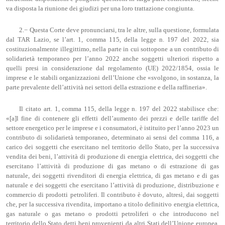
va disposta la riunione dei giudizi per una loro trattazione congiunta.
2.− Questa Corte deve pronunciarsi, tra le altre, sulla questione, formulata
dal TAR Lazio, se l’art. 1, comma 115, della legge n. 197 del 2022, sia
costituzionalmente illegittimo, nella parte in cui sottopone a un contributo di
solidarietà temporaneo per l’anno 2022 anche soggetti ulteriori rispetto a
quelli presi in considerazione dal regolamento (UE) 2022/1854, ossia le
imprese e le stabili organizzazioni dell’Unione che «svolgono, in sostanza, la
parte prevalente dell’attività nei settori della estrazione e della raffineria».
Il citato art. 1, comma 115, della legge n. 197 del 2022 stabilisce che:
«[a]l fine di contenere gli effetti dell’aumento dei prezzi e delle tariffe del
settore energetico per le imprese e i consumatori, è istituito per l’anno 2023 un
contributo di solidarietà temporaneo, determinato ai sensi del comma 116, a
carico dei soggetti che esercitano nel territorio dello Stato, per la successiva
vendita dei beni, l’attività di produzione di energia elettrica, dei soggetti che
esercitano l’attività di produzione di gas metano o di estrazione di gas
naturale, dei soggetti rivenditori di energia elettrica, di gas metano e di gas
naturale e dei soggetti che esercitano l’attività di produzione, distribuzione e
commercio di prodotti petroliferi. Il contributo è dovuto, altresì, dai soggetti
che, per la successiva rivendita, importano a titolo definitivo energia elettrica,
gas naturale o gas metano o prodotti petroliferi o che introducono nel
territorio dello Stato detti beni provenienti da altri Stati dell’Unione europea.