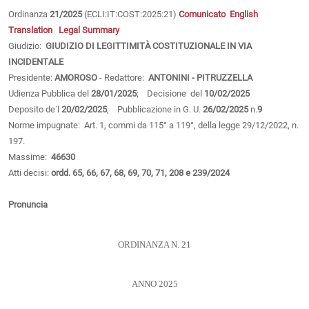
Ordinanza
21/2025
(ECLI:IT:COST:2025:21)
Comunicato
English
Translation
Legal Summary
Giudizio:
GIUDIZIO DI LEGITTIMITÀ COSTITUZIONALE IN VIA
INCIDENTALE
Presidente:
AMOROSO
- Redattore:
ANTONINI - PITRUZZELLA
Udienza Pubblica del
28/01/2025
; Decisione del
10/02/2025
Deposito de˙l
20/02/2025
; Pubblicazione in G. U.
26/02/2025
n.
9
Norme impugnate: Art. 1, commi da 115° a 119°, della legge 29/12/2022, n.
197.
Massime:
46630
Atti decisi:
ordd. 65, 66, 67, 68, 69, 70, 71, 208 e 239/2024
Pronuncia
ORDINANZA N. 21
ANNO 2025