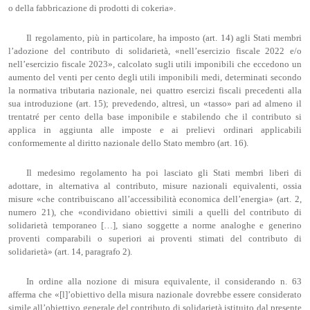
o della fabbricazione di prodotti di cokeria».
Il regolamento, più in particolare, ha imposto (art. 14) agli Stati membri
l’adozione del contributo di solidarietà, «nell’esercizio fiscale 2022 e/o
nell’esercizio fiscale 2023», calcolato sugli utili imponibili che eccedono un
aumento del venti per cento degli utili imponibili medi, determinati secondo
la normativa tributaria nazionale, nei quattro esercizi fiscali precedenti alla
sua introduzione (art. 15); prevedendo, altresì, un «tasso» pari ad almeno il
trentatré per cento della base imponibile e stabilendo che il contributo si
applica in aggiunta alle imposte e ai prelievi ordinari applicabili
conformemente al diritto nazionale dello Stato membro (art. 16).
Il medesimo regolamento ha poi lasciato gli Stati membri liberi di
adottare, in alternativa al contributo, misure nazionali equivalenti, ossia
misure «che contribuiscano all’accessibilità economica dell’energia» (art. 2,
numero 21), che «condividano obiettivi simili a quelli del contributo di
solidarietà temporaneo […], siano soggette a norme analoghe e generino
proventi comparabili o superiori ai proventi stimati del contributo di
solidarietà» (art. 14, paragrafo 2).
In ordine alla nozione di misura equivalente, il considerando n. 63
afferma che «[l]’obiettivo della misura nazionale dovrebbe essere considerato
simile all’obiettivo generale del contributo di solidarietà istituito dal presente