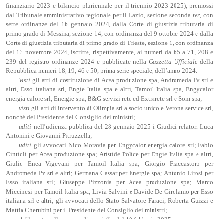
finanziario 2023 e bilancio pluriennale per il triennio 2023-2025), promossi
dal Tribunale amministrativo regionale per il Lazio, sezione seconda
ter
, con
sette ordinanze del 16 gennaio 2024, dalla Corte di giustizia tributaria di
primo grado di Messina, sezione 14, con ordinanza del 9 ottobre 2024 e dalla
Corte di giustizia tributaria di primo grado di Trieste, sezione 1, con ordinanza
del 13 novembre 2024, iscritte, rispettivamente, ai numeri da 65 a 71, 208 e
239 del registro ordinanze 2024 e pubblicate nella
Gazzetta Ufficiale
della
Repubblica numeri 18, 19, 46 e 50, prima serie speciale, dell’anno 2024.
Visti
gli atti di costituzione di Acea produzione spa, Andromeda Pv srl e
altri, Esso italiana srl, Engie Italia spa e altri, Tamoil Italia spa, Engycalor
energia calore srl, Energie spa, B&G servizi rete ed Extrarete srl e Som spa;
v
isti
gli atti di intervento di Olimpia srl a socio unico e Verona service srl,
nonché del Presidente del Consiglio dei ministri;
uditi
nell’udienza pubblica del 28 gennaio 2025 i Giudici relatori Luca
Antonini e Giovanni Pitruzzella;
uditi
gli avvocati Nico Moravia per Engycalor energia calore srl; Fabio
Cintioli per Acea produzione spa; Aristide Police per Engie Italia spa e altri,
Giulio Enea Vigevani per Tamoil Italia spa; Giorgio Fraccastoro per
Andromeda Pv srl e altri; Germana Cassar per Energie spa; Antonio Lirosi per
Esso italiana srl; Giuseppe Pizzonia per Acea produzione spa; Marco
Miccinesi per Tamoil Italia spa; Livia Salvini e Davide De Girolamo per Esso
italiana srl e altri; gli avvocati dello Stato Salvatore Faraci, Roberta Guizzi e
Mattia Cherubini per il Presidente del Consiglio dei ministri;