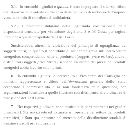
5.1.– In entrambi i giudizi
a quibus
, è stato impugnato il silenzio-rifiuto
dell’Agenzia delle entrate sull’istanza delle ricorrenti di rimborso dell’importo
versato a titolo di contributo di solidarietà.
5.2.– I rimettenti dubitano della legittimità costituzionale delle
disposizioni censurate per violazione degli artt. 3 e 53 Cost., per ragioni
identiche a quelle prospettate dal TAR Lazio.
Sussisterebbe, altresì, la violazione del principio di uguaglianza dei
soggetti incisi, in quanto il contributo di solidarietà grava sull’intero settore
energetico, comprendendo, oltre ai produttori (soggetti
price makers
), anche i
distributori (soggetti
price takers
), sebbene l’aumento dei prezzi dei prodotti
energetici abbia favorito solo i primi.
6.– In entrambi i giudizi è intervenuto il Presidente del Consiglio dei
ministri, rappresentato e difeso dall’Avvocatura generale dello Stato,
eccependo l’inammissibilità e la non fondatezza delle questioni, con
argomentazioni identiche a quelle illustrate con riferimento alle ordinanze di
rimessione del TAR Lazio.
7.– Nei rispettivi giudizi si sono costituite le parti ricorrenti nei giudizi
principali B&G servizi rete ed Extrarete srl, operante nel settore dei prodotti
petroliferi, e Som spa, operante nel mercato della distribuzione stradale di
benzine e gasoli per autotrazione.