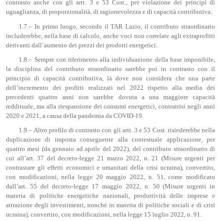
contrasto anche con gli artt. 3 e 53 Cost., per violazione dei principi di
uguaglianza, di proporzionalità, di ragionevolezza e di capacità contributiva.
1.7.– In primo luogo, secondo il TAR Lazio, il contributo straordinario
includerebbe, nella base di calcolo, anche voci non correlate agli extraprofitti
derivanti dall’aumento dei prezzi dei prodotti energetici.
1.8.– Sempre con riferimento alla individuazione della base imponibile,
la disciplina del contributo straordinario sarebbe poi in contrasto con il
principio di capacità contributiva, là dove non considera che una parte
dell’incremento dei profitti realizzati nel 2022 rispetto alla media dei
precedenti quattro anni non sarebbe dovuta a una maggiore capacità
reddituale, ma alla riespansione dei consumi energetici, contrattisi negli anni
2020 e 2021, a causa della pandemia da COVID-19.
1.9.– Altro profilo di contrasto con gli artt. 3 e 53 Cost. risiederebbe nella
duplicazione di imposta conseguente alla contestuale applicazione, per
quattro mesi (da gennaio ad aprile del 2022), del contributo straordinario di
cui all’art. 37 del decreto-legge 21 marzo 2022, n. 21 (Misure urgenti per
contrastare gli effetti economici e umanitari della crisi ucraina), convertito,
con modificazioni, nella legge 20 maggio 2022, n. 51, come modificato
dall’art. 55 del decreto-legge 17 maggio 2022, n. 50 (Misure urgenti in
materia di politiche energetiche nazionali, produttività delle imprese e
attrazione degli investimenti, nonché in materia di politiche sociali e di crisi
ucraina), convertito, con modificazioni, nella legge 15 luglio 2022, n. 91.