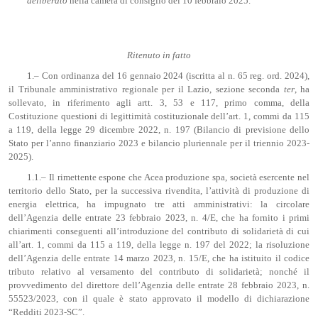
deliberato
nella camera di consiglio del 10 febbraio 2025.
Ritenuto in fatto
1.– Con ordinanza del 16 gennaio 2024 (iscritta al n. 65 reg. ord. 2024),
il Tribunale amministrativo regionale per il Lazio, sezione seconda
ter
, ha
sollevato, in riferimento agli artt. 3, 53 e 117, primo comma, della
Costituzione questioni di legittimità costituzionale dell’art. 1, commi da 115
a 119, della legge 29 dicembre 2022, n. 197 (Bilancio di previsione dello
Stato per l’anno finanziario 2023 e bilancio pluriennale per il triennio 2023-
2025).
1.1.– Il rimettente espone che Acea produzione spa, società esercente nel
territorio dello Stato, per la successiva rivendita, l’attività di produzione di
energia elettrica, ha impugnato tre atti amministrativi: la circolare
dell’Agenzia delle entrate 23 febbraio 2023, n. 4/E, che ha fornito i primi
chiarimenti conseguenti all’introduzione del contributo di solidarietà di cui
all’art. 1, commi da 115 a 119, della legge n. 197 del 2022; la risoluzione
dell’Agenzia delle entrate 14 marzo 2023, n. 15/E, che ha istituito il codice
tributo relativo al versamento del contributo di solidarietà; nonché il
provvedimento del direttore dell’Agenzia delle entrate 28 febbraio 2023, n.
55523/2023, con il quale è stato approvato il modello di dichiarazione
“Redditi 2023-SC”.