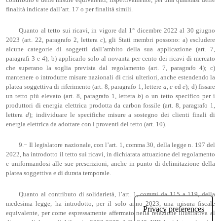
finalità indicate dall’art. 17 o per finalità simili.
Quanto al tetto sui ricavi, in vigore dal 1° dicembre 2022 al 30 giugno
2023 (art. 22, paragrafo 2, lettera
c
), gli Stati membri possono: a) escludere
alcune categorie di soggetti dall’ambito della sua applicazione (art. 7,
paragrafi 3 e 4); b) applicarlo solo al novanta per cento dei ricavi di mercato
che superano la soglia prevista dal regolamento (art. 7, paragrafo 4); c)
mantenere o introdurre misure nazionali di crisi ulteriori, anche estendendo la
platea soggettiva di riferimento (art. 8, paragrafo 1, lettere
a
,
c
ed
e
); d) fissare
un tetto più elevato (art. 8, paragrafo 1, lettera
b
) o un tetto specifico per i
produttori di energia elettrica prodotta da carbon fossile (art. 8, paragrafo 1,
lettera
d
); individuare le specifiche misure a sostegno dei clienti finali di
energia elettrica da adottare con i proventi del tetto (art. 10).
9.− Il legislatore nazionale, con l’art. 1, comma 30, della legge n. 197 del
2022, ha introdotto il tetto sui ricavi, in dichiarata attuazione del regolamento
e uniformandosi alle sue prescrizioni, anche in punto di delimitazione della
platea soggettiva e di durata temporale.
Quanto al contributo di solidarietà, l’art. 1, commi da 115 a 119, della
medesima legge, ha introdotto, per il solo anno 2023, una misura fiscale
equivalente, per come espressamente affermato nella relazione illustrativa al