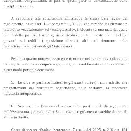
extraprofitti congiunturali, al pari di quelli presi in considerazione dalla
disciplina unionale.
A supportare tale conclusione militerebbe la stessa base legale del
regolamento, ossia l’art. 122, paragrafo 1, TFUE, che avrebbe legittimato un
intervento «eccezionale» ed «emergenziale», incidente su una materia, quale
quella della politica fiscale e, in particolare, delle imposte e dei prelievi
gravanti sui redditi (imposizione diretta), altrimenti rientrante nella
competenza «esclusiva» degli Stati membri.
Per tutto quanto non espressamente rientrante nel campo di applicazione
del regolamento, tale competenza, quindi, non sarebbe stata o non avrebbe in
alcun modo potuto essere incisa.
5.− Le diverse parti costituitesi (e gli
amici
curiae
) hanno aderito alle
prospettazioni del rimettente, seguendone, nella sostanza, la medesima
traiettoria interpretativa.
6.− Non preclude l’esame del merito della questione il rilievo, operato
dall’Avvocatura generale dello Stato, che il regolamento sarebbe dotato di
efficacia diretta.
Come di recente ribadito (sentenze n. 7 e n. 1 del 2025, n. 210 e n. 181