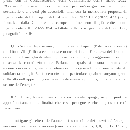
prima con la Comunicazione della Commissione dell’8 marzo 2022
REPowerEU
: azione europea comune per un’energia più sicura, più
sostenibile e a prezzi più accessibili; indi con la menzionata proposta di
regolamento del Consiglio del 14 settembre 2022 COM(2022) 473
final
,
formulata dalla Commissione europea; infine, con il più volte citato
regolamento (UE) 2022/1854, adottato sulla base giuridica dell’art. 122,
paragrafo 1, TFUE.
Quest’ultima disposizione, appartenente al Capo 1 (Politica economica)
del Titolo VIII (Politica economica e monetaria) della Parte terza del Trattato,
consente al Consiglio di adottare, in casi eccezionali, a maggioranza assoluta
e senza la consultazione del Parlamento, qualsiasi misura normativa e
amministrativa adeguata alla situazione emergenziale, «in uno spirito di
solidarietà tra gli Stati membri», «in particolare qualora sorgano gravi
difficoltà nell’approvvigionamento di determinati prodotti, in particolare nel
settore dell’energia».
8.2.− Il regolamento nei suoi considerando spiega, in più punti e
approfonditamente, le finalità che esso persegue e che si possono così
riassumere:
– mitigare gli effetti dell’aumento insostenibile dei prezzi dell’energia
sui consumatori e sulle imprese (considerando numeri 6, 8, 9, 11, 12, 14, 25,