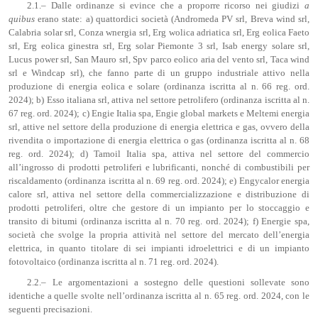
2.1.– Dalle ordinanze si evince che a proporre ricorso nei giudizi
a
quibus
erano state: a) quattordici società (Andromeda PV srl, Breva wind srl,
Calabria solar srl, Conza wnergia srl, Erg wolica adriatica srl, Erg eolica Faeto
srl, Erg eolica ginestra srl, Erg solar Piemonte 3 srl, Isab energy solare srl,
Lucus power srl, San Mauro srl, Spv parco eolico aria del vento srl, Taca wind
srl e Windcap srl), che fanno parte di un gruppo industriale attivo nella
produzione di energia eolica e solare (ordinanza iscritta al n. 66 reg. ord.
2024); b) Esso italiana srl, attiva nel settore petrolifero (ordinanza iscritta al n.
67 reg. ord. 2024); c) Engie Italia spa, Engie global markets e Meltemi energia
srl, attive nel settore della produzione di energia elettrica e gas, ovvero della
rivendita o importazione di energia elettrica o gas (ordinanza iscritta al n. 68
reg. ord. 2024); d) Tamoil Italia spa, attiva nel settore del commercio
all’ingrosso di prodotti petroliferi e lubrificanti, nonché di combustibili per
riscaldamento (ordinanza iscritta al n. 69 reg. ord. 2024); e) Engycalor energia
calore srl, attiva nel settore della commercializzazione e distribuzione di
prodotti petroliferi, oltre che gestore di un impianto per lo stoccaggio e
transito di bitumi (ordinanza iscritta al n. 70 reg. ord. 2024); f) Energie spa,
società che svolge la propria attività nel settore del mercato dell’energia
elettrica, in quanto titolare di sei impianti idroelettrici e di un impianto
fotovoltaico (ordinanza iscritta al n. 71 reg. ord. 2024).
2.2.– Le argomentazioni a sostegno delle questioni sollevate sono
identiche a quelle svolte nell’ordinanza iscritta al n. 65 reg. ord. 2024, con le
seguenti precisazioni.