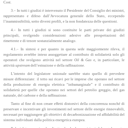
Cost.
3.– In tutti i giudizi è intervenuto il Presidente del Consiglio dei ministri,
rappresentato e difeso dall’Avvocatura generale dello Stato, eccependo
l’inammissibilità, sotto diversi profili, e la non fondatezza delle questioni.
4.‒ In tutti i giudizi si sono costituite le parti private dei giudizi
principali, svolgendo considerazioni adesive alle prospettazioni del
rimettente e di tenore sostanzialmente analogo.
4.1.‒ In sintesi e per quanto in questa sede maggiormente rileva, il
regolamento avrebbe inteso assoggettare al contributo di solidarietà solo gli
operatori che svolgono attività nel settore
Oil & Gas
e, in particolare, le
attività
upstream
dell’estrazione e della raffinazione.
L’intento del legislatore unionale sarebbe stato quello di prevedere
misure differenziate: il tetto sui ricavi per le imprese che operano nel settore
della produzione di energia elettrica “inframarginale” e il contributo di
solidarietà per quelle che operano nei settori del petrolio greggio, del gas
naturale, del carbone e della raffinazione.
Tanto al fine di non creare effetti distorsivi della concorrenza nonché di
preservare e incentivare gli investimenti nel settore delle energie rinnovabili,
necessari per raggiungere gli obiettivi di decarbonizzazione ed affidabilità del
sistema individuati dalla politica energetica europea.