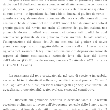
rinvio non è il giudice chiamato a pronunciarsi direttamente sulle controversie
principali, bensì il giudice costituzionale «a cui è stata rimessa una questione
di puro diritto – indipendente dai fatti addotti dinanzi al giudice di merito –
questione alla quale esso deve rispondere alla luce sia delle norme di diritto
nazionale che delle norme del diritto dell’Unione al fine di fornire non solo al
proprio giudice del rinvio, ma anche all’insieme dei giudici italiani, una
pronuncia dotata di effetti
erga omnes
, vincolante tali giudici in ogni
controversia pertinente di cui potranno essere investiti. In tale contesto,
l’interpretazione del diritto dell’Unione richiesta dal giudice del rinvio
presenta un rapporto con l’oggetto della controversia di cui è investito che
riguarda esclusivamente la legittimità costituzionale di disposizioni nazionali
rispetto al diritto costituzionale nazionale letto alla luce del diritto
dell’Unione» (CGUE, grande sezione, sentenza 2 settembre 2021, in causa
C‑350/20, OD. e altri).
La sussistenza del tono costituzionale, nel caso di specie, è innegabile,
anche perché tutti i rimettenti sollevano, con riferimento ai parametri “interni”
di cui agli artt. 3 e 53 Cost., questioni coinvolgenti i principi costituzionali di
uguaglianza, proporzionalità, ragionevolezza e capacità contributiva.
7.− Riservata alla pronuncia definitiva la decisione tanto sulle restanti
eccezioni preliminari sollevate dall’Avvocatura generale dello Stato, quanto
sulle questioni formulate da tutti i rimettenti in riferimento agli artt. 3 e 53