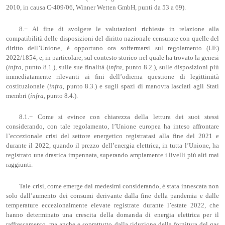
2010, in causa C-409/06, Winner Wetten GmbH, punti da 53 a 69).
8.− Al fine di svolgere le valutazioni richieste in relazione alla
compatibilità delle disposizioni del diritto nazionale censurate con quelle del
diritto dell’Unione, è opportuno ora soffermarsi sul regolamento (UE)
2022/1854, e, in particolare, sul contesto storico nel quale ha trovato la genesi
(
infra
, punto 8.1.), sulle sue finalità (
infra
, punto 8.2.), sulle disposizioni più
immediatamente rilevanti ai fini dell’odierna questione di legittimità
costituzionale (
infra
, punto 8.3.) e sugli spazi di manovra lasciati agli Stati
membri (
infra
, punto 8.4.).
8.1.− Come si evince con chiarezza della lettura dei suoi stessi
considerando, con tale regolamento, l’Unione europea ha inteso affrontare
l’eccezionale crisi del settore energetico registratasi alla fine del 2021 e
durante il 2022, quando il prezzo dell’energia elettrica, in tutta l’Unione, ha
registrato una drastica impennata, superando ampiamente i livelli più alti mai
raggiunti.
Tale crisi, come emerge dai medesimi considerando, è stata innescata non
solo dall’aumento dei consumi derivante dalla fine della pandemia e dalle
temperature eccezionalmente elevate registrate durante l’estate 2022, che
hanno determinato una crescita della domanda di energia elettrica per il
raffrescamento, ma anche e soprattutto dalla riduzione della fornitura del gas