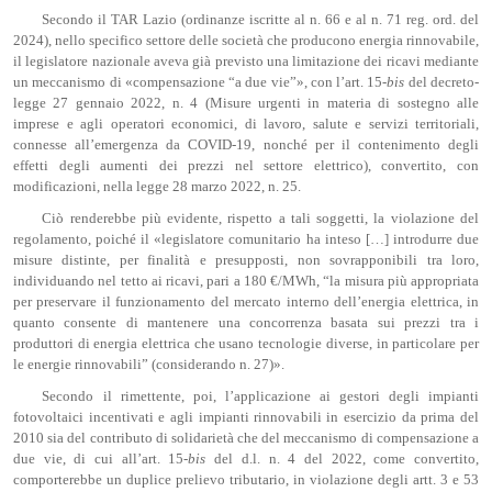
Secondo il TAR Lazio (ordinanze iscritte al n. 66 e al n. 71 reg. ord. del
2024), nello specifico settore delle società che producono energia rinnovabile,
il legislatore nazionale aveva già previsto una limitazione dei ricavi mediante
un meccanismo di «compensazione “a due vie”», con l’art. 15-
bis
del decreto-
legge 27 gennaio 2022, n. 4 (Misure urgenti in materia di sostegno alle
imprese e agli operatori economici, di lavoro, salute e servizi territoriali,
connesse all’emergenza da COVID-19, nonché per il contenimento degli
effetti degli aumenti dei prezzi nel settore elettrico), convertito, con
modificazioni, nella legge 28 marzo 2022, n. 25.
Ciò renderebbe più evidente, rispetto a tali soggetti, la violazione del
regolamento, poiché il «legislatore comunitario ha inteso […] introdurre due
misure distinte, per finalità e presupposti, non sovrapponibili tra loro,
individuando nel tetto ai ricavi, pari a 180 €/MWh, “la misura più appropriata
per preservare il funzionamento del mercato interno dell’energia elettrica, in
quanto consente di mantenere una concorrenza basata sui prezzi tra i
produttori di energia elettrica che usano tecnologie diverse, in particolare per
le energie rinnovabili” (considerando n. 27)».
Secondo il rimettente, poi, l’applicazione ai gestori degli impianti
fotovoltaici incentivati e agli impianti rinnovabili in esercizio da prima del
2010 sia del contributo di solidarietà che del meccanismo di compensazione a
due vie, di cui all’art. 15-
bis
del d.l. n. 4 del 2022, come convertito,
comporterebbe un duplice prelievo tributario, in violazione degli artt. 3 e 53