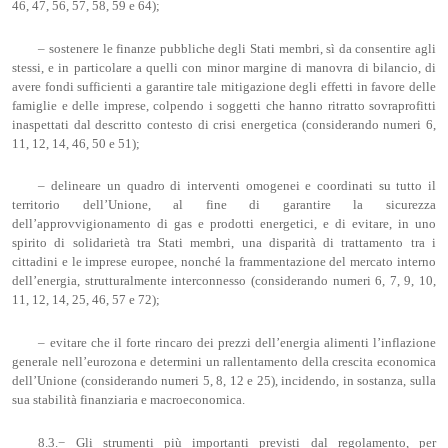
46, 47, 56, 57, 58, 59 e 64);
– sostenere le finanze pubbliche degli Stati membri, sì da consentire agli
stessi, e in particolare a quelli con minor margine di manovra di bilancio, di
avere fondi sufficienti a garantire tale mitigazione degli effetti in favore delle
famiglie e delle imprese, colpendo i soggetti che hanno ritratto sovraprofitti
inaspettati dal descritto contesto di crisi energetica (considerando numeri 6,
11, 12, 14, 46, 50 e 51);
– delineare un quadro di interventi omogenei e coordinati su tutto il
territorio dell’Unione, al fine di garantire la sicurezza
dell’approvvigionamento di gas e prodotti energetici, e di evitare, in uno
spirito di solidarietà tra Stati membri, una disparità di trattamento tra i
cittadini e le imprese europee, nonché la frammentazione del mercato interno
dell’energia, strutturalmente interconnesso (considerando numeri 6, 7, 9, 10,
11, 12, 14, 25, 46, 57 e 72);
– evitare che il forte rincaro dei prezzi dell’energia alimenti l’inflazione
generale nell’eurozona e determini un rallentamento della crescita economica
dell’Unione (considerando numeri 5, 8, 12 e 25), incidendo, in sostanza, sulla
sua stabilità finanziaria e macroeconomica.
8.3.− Gli strumenti più importanti previsti dal regolamento, per