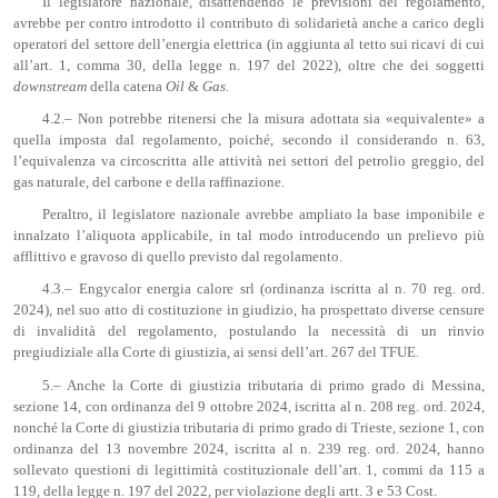
Il legislatore nazionale, disattendendo le previsioni del regolamento,
avrebbe per contro introdotto il contributo di solidarietà anche a carico degli
operatori del settore dell’energia elettrica (in aggiunta al tetto sui ricavi di cui
all’art. 1, comma 30, della legge n. 197 del 2022), oltre che dei soggetti
downstream
della catena
Oil
&
Gas
.
4.2.‒ Non potrebbe ritenersi che la misura adottata sia «equivalente» a
quella imposta dal regolamento, poiché, secondo il considerando n. 63,
l’equivalenza va circoscritta alle attività nei settori del petrolio greggio, del
gas naturale, del carbone e della raffinazione.
Peraltro, il legislatore nazionale avrebbe ampliato la base imponibile e
innalzato l’aliquota applicabile, in tal modo introducendo un prelievo più
afflittivo e gravoso di quello previsto dal regolamento.
4.3.‒ Engycalor energia calore srl (ordinanza iscritta al n. 70 reg. ord.
2024), nel suo atto di costituzione in giudizio, ha prospettato diverse censure
di invalidità del regolamento, postulando la necessità di un rinvio
pregiudiziale alla Corte di giustizia, ai sensi dell’art. 267 del TFUE.
5.– Anche la Corte di giustizia tributaria di primo grado di Messina,
sezione 14, con ordinanza del 9 ottobre 2024, iscritta al n. 208 reg. ord. 2024,
nonché la Corte di giustizia tributaria di primo grado di Trieste, sezione 1, con
ordinanza del 13 novembre 2024, iscritta al n. 239 reg. ord. 2024, hanno
sollevato questioni di legittimità costituzionale dell’art. 1, commi da 115 a
119, della legge n. 197 del 2022, per violazione degli artt. 3 e 53 Cost.