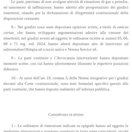
Le parti, precisato di non svolgere attività di estrazione di gas o petrolio,
né tantomeno di raffinazione, hanno aderito alle prospettazioni dei giudici
rimettenti, istando per la dichiarazione di illegittimità costituzionale delle
disposizioni censurate.
8.– Nei giudizi sono state depositate opinioni scritte, a titolo di
amicus
curiae
, che hanno sviluppato argomentazioni adesive alle censure dei
rimettenti; nei giudizi aventi ad oggetto le ordinanze iscritte ai numeri 65, 66,
68 e 71 reg. ord. 2024, hanno altresì depositato atto di intervento
ad
adiuvandum
Olimpia srl a socio unico e Verona Service srl.
9.– Le parti costituite e l’Avvocatura interveniente hanno depositato
memorie scritte, con cui hanno ulteriormente illustrato le rispettive posizioni
difensive.
10.– Ai sensi dell’art. 10, comma 3, delle Norme integrative per i giudizi
davanti alla Corte costituzionale, sono stati formulati specifici quesiti alle
parti costituite, che hanno risposto oralmente all’udienza pubblica.
Considerato in diritto
1.– Le ordinanze di rimessione indicate in epigrafe hanno ad oggetto le
medesime disposizioni e pongono questioni in larga parte coincidenti, sicché