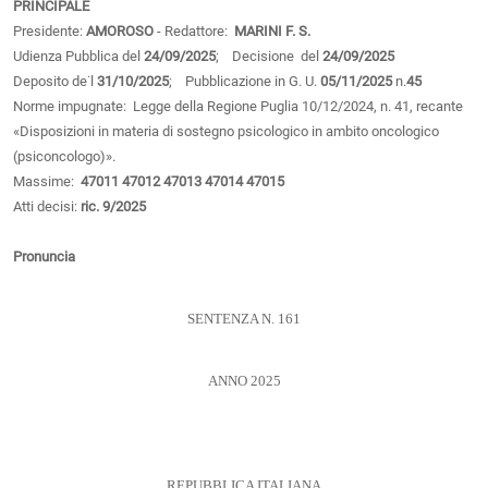
PRINCIPALE
Presidente:
AMOROSO
- Redattore:
MARINI F. S.
Udienza Pubblica del
24/09/2025
; Decisione del
24/09/2025
Deposito de˙l
31/10/2025
; Pubblicazione in G. U.
05/11/2025
n.
45
Norme impugnate: Legge della Regione Puglia 10/12/2024, n. 41, recante
«Disposizioni in materia di sostegno psicologico in ambito oncologico
(psiconcologo)».
Massime:
47011
47012
47013
47014
47015
Atti decisi:
ric. 9/2025
Pronuncia
SENTENZA N. 161
ANNO 2025
REPUBBLICA ITALIANA