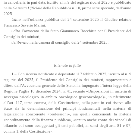
in cancelleria in pari data, iscritto al n. 9 del registro ricorsi 2025 e pubblicato
nella
Gazzetta Ufficiale
della Repubblica n. 10, prima serie speciale, dell’anno
2025.
Udito
nell’udienza pubblica del 24 settembre 2025 il Giudice relatore
Francesco Saverio Marini;
udito
l’avvocato dello Stato Giammarco Rocchitta per il Presidente del
Consiglio dei ministri;
deliberato
nella camera di consiglio del 24 settembre 2025.
Ritenuto in fatto
1.– Con ricorso notificato e depositato il 7 febbraio 2025, iscritto al n. 9
reg. ric. del 2025, il Presidente del Consiglio dei ministri, rappresentato e
difeso dall’Avvocatura generale dello Stato, ha impugnato l’intera legge della
Regione Puglia 10 dicembre 2024, n. 41, recante «Disposizioni in materia di
sostegno psicologico in ambito oncologico (psiconcologo)», in riferimento
all’art. 117, terzo comma, della Costituzione, nella parte in cui riserva allo
Stato sia la determinazione dei principi fondamentali nella materia di
legislazione concorrente «professioni», sia quelli concernenti la materia
«coordinamento della finanza pubblica», «tenuto anche conto dei vincoli di
bilancio cui sono assoggettati gli enti pubblici, ai sensi degli artt. 81 e 97,
comma 1, della Costituzione».