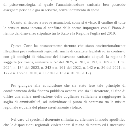
di psico-oncologia, al quale l’amministrazione sanitaria ben potrebbe
assegnare personale già in servizio, senza incremento di spesa.
Quanto al ricorso a nuove assunzioni, come si è visto, il cardine di tutte
le censure ruota intorno al conflitto delle norme impugnate con il Piano di
rientro dal disavanzo stipulato tra lo Stato e la Regione Puglia nel 2010.
Questa Corte ha costantemente ritenuto che siano costituzionalmente
illegittimi provvedimenti regionali, anche di carattere legislativo, in contrasto
con gli obblighi di riduzione del disavanzo sanitario ai quali la regione è
soggetta (
ex
multis
, sentenze n. 57 del 2025, n. 201, n. 197, n. 169 e n. 1 del
2024, n. 134 del 2023, n. 242 e n. 161 del 2022, n. 142 e n. 36 del 2021, n.
177 e n. 166 del 2020, n. 117 del 2018 e n. 91 del 2012).
Per giungere alla conclusione che sia stato leso tale principio di
coordinamento della finanza pubblica occorre che sia il ricorrente, al fine di
offrire una chiara motivazione delle doglianze sufficiente a raggiungere la
soglia di ammissibilità, ad individuare il punto di contrasto tra la misura
regionale e quella del piano asseritamente violato.
Nel caso di specie, il ricorrente si limita ad affermare in modo apodittico
che le disposizioni regionali violerebbero il piano di rientro ed i successivi