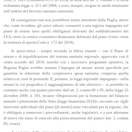
1992, n. 502» (cosiddetto d.P.C.m. LEA), ai sensi dell’art. 1, comma 174, della
richiamata legge n. 311 del 2004, e sono, dunque, erogate in modo strutturato
nell’ambito del Servizio sanitario nazionale.
Di conseguenza esse non potrebbero essere introdotte dalla Puglia, atteso
che, come ricordato, gli unici esborsi consentiti a una regione impegnata nel
piano di rientro sono quelli obbligatori derivanti dal soddisfacimento dei
LEA, entro la cornice economico-finanziaria delineata dal piano (viene citata
la sentenza di questa Corte n. 172 del 2018).
In quest’ottica – sempre secondo la difesa erariale – con il Piano di
rientro e di riqualificazione del sistema sanitario regionale, approvato con il
citato accordo del 2010, nonché con i successivi programmi operativi, la
Regione Puglia avrebbe assunto l’impegno ad attuare azioni specifiche per
garantire la riduzione della complessiva spesa sanitaria, compresa quella
relativa ai costi di personale. E, pertanto, la legge regionale impugnata – nella
misura in cui pregiudica il raggiungimento di tale obiettivo – si porrebbe in
contrasto anche con quanto previsto dall’art. 2, commi 80 e 95, della legge 23
dicembre 2009, n. 191, recante «Disposizioni per la formazione del bilancio
annuale e pluriennale dello Stato (legge finanziaria 2010)», secondo cui «[g]li
interventi individuati dal piano [di rientro] sono vincolanti per la regione, che
è obbligata a rimuovere i provvedimenti, anche legislativi, e a non adottarne
di nuovi che siano di ostacolo alla piena attuazione del piano» (art. 2, comma
95, citato).