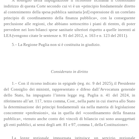
A sostegno della impugnazione il ricorrente richiama il consolidato
indirizzo di questa Corte secondo cui vi è un «principio fondamentale diretto
al contenimento della spesa pubblica sanitaria [ed] espressione di un correlato
principio di coordinamento della finanza pubblica», con la conseguente
preclusione alle regioni, che abbiano sottoscritto i piani di rientro, di poter
prevedere nei loro bilanci spese sanitarie ulteriori rispetto a quelle inerenti ai
LEA (vengono citate le sentenze n. 91 del 2012, n. 163 e n. 123 del 2011).
5.– La Regione Puglia non si è costituita in giudizio.
Considerato in diritto
1.– Con il ricorso indicato in epigrafe (reg. ric. 9 del 2025), il Presidente
del Consiglio dei ministri, rappresentato e difeso dall’Avvocatura generale
dello Stato, ha impugnato l’intera legge reg. Puglia n. 41 del 2024, in
riferimento all’art. 117, terzo comma, Cost., nella parte in cui riserva allo Stato
la determinazione dei principi fondamentali sia nella materia di legislazione
concorrente «professioni», sia in quella del «coordinamento della finanza
pubblica», «tenuto anche conto dei vincoli di bilancio cui sono assoggettati
gli enti pubblici, ai sensi degli artt. 81 e 97, comma 1, della Costituzione».
La legge regionale impugnata istituisce un servizio regionale