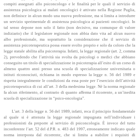
compiti assegnati allo psiconcologo e le finalità per le quali il servizio di
assistenza psicologica ai malati oncologici è attivato nella Regione Puglia,
non definisce in alcun modo una nuova professione, ma si limita a introdurre
un servizio sperimentale di assistenza psicologica ai pazienti oncologici. In
tal senso depone non solo il fatto (non decisivo, ma comunque di valore
indiziario) che il legislatore regionale non abbia dato vita ad alcun nuovo
albo professionale, ma soprattutto la considerazione che il servizio di
assistenza psicoterapeutica possa essere svolto proprio e solo da coloro che la
legge statale abilita alla psicoterapia. Infatti, la legge regionale (art. 2, comma
2), prevedendo che l’attività sia svolta da psicologi o medici che abbiano
conseguito un titolo di specializzazione in psicoterapia all’esito di un corso di
almeno quattro anni presso una scuola di specializzazione universitaria o
istituti riconosciuti, richiama in modo espresso la legge n. 56 del 1989 e
rispetta integralmente le condizioni da essa poste per l’esercizio dell’attività
psicoterapeutica di cui all’art. 3 della medesima legge. Né la norma regionale
fa alcun riferimento, al contrario di quanto afferma il ricorrente, a un’inedita
scuola di specializzazione in “psico-oncologia”.
L’art. 3 della legge n. 56 del 1989, infatti, reca il principio fondamentale
al quale si è attenuta la legge regionale impugnata nell’individuare i
professionisti da preporre al servizio di psiconcologia. È invece del tutto
inconferente l’art. 52 del d.P.R. n. 483 del 1997, erroneamente indicato quale
norma interposta dal ricorrente, che si limita a stabilire i requisiti di