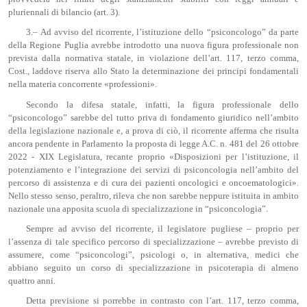
pluriennali di bilancio (art. 3).
3.– Ad avviso del ricorrente, l’istituzione dello “psiconcologo” da parte
della Regione Puglia avrebbe introdotto una nuova figura professionale non
prevista dalla normativa statale, in violazione dell’art. 117, terzo comma,
Cost., laddove riserva allo Stato la determinazione dei principi fondamentali
nella materia concorrente «professioni».
Secondo la difesa statale, infatti, la figura professionale dello
“psiconcologo” sarebbe del tutto priva di fondamento giuridico nell’ambito
della legislazione nazionale e, a prova di ciò, il ricorrente afferma che risulta
ancora pendente in Parlamento la proposta di legge A.C. n. 481 del 26 ottobre
2022 - XIX Legislatura, recante proprio «Disposizioni per l’istituzione, il
potenziamento e l’integrazione dei servizi di psiconcologia nell’ambito del
percorso di assistenza e di cura dei pazienti oncologici e oncoematologici».
Nello stesso senso, peraltro, rileva che non sarebbe neppure istituita in ambito
nazionale una apposita scuola di specializzazione in “psiconcologia”.
Sempre ad avviso del ricorrente, il legislatore pugliese – proprio per
l’assenza di tale specifico percorso di specializzazione – avrebbe previsto di
assumere, come “psiconcologi”, psicologi o, in alternativa, medici che
abbiano seguito un corso di specializzazione in psicoterapia di almeno
quattro anni.
Detta previsione si porrebbe in contrasto con l’art. 117, terzo comma,