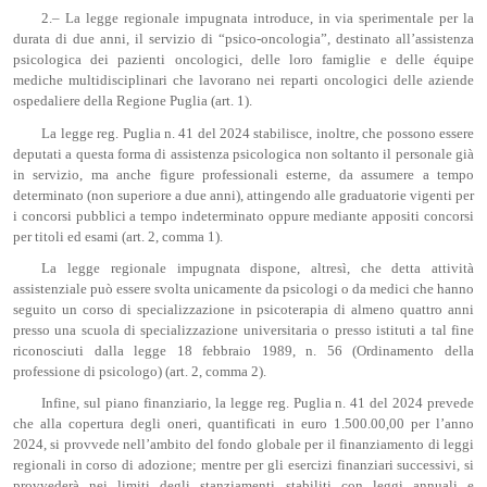
2.– La legge regionale impugnata introduce, in via sperimentale per la
durata di due anni, il servizio di “psico-oncologia”, destinato all’assistenza
psicologica dei pazienti oncologici, delle loro famiglie e delle équipe
mediche multidisciplinari che lavorano nei reparti oncologici delle aziende
ospedaliere della Regione Puglia (art. 1).
La legge reg. Puglia n. 41 del 2024 stabilisce, inoltre, che possono essere
deputati a questa forma di assistenza psicologica non soltanto il personale già
in servizio, ma anche figure professionali esterne, da assumere a tempo
determinato (non superiore a due anni), attingendo alle graduatorie vigenti per
i concorsi pubblici a tempo indeterminato oppure mediante appositi concorsi
per titoli ed esami (art. 2, comma 1).
La legge regionale impugnata dispone, altresì, che detta attività
assistenziale può essere svolta unicamente da psicologi o da medici che hanno
seguito un corso di specializzazione in psicoterapia di almeno quattro anni
presso una scuola di specializzazione universitaria o presso istituti a tal fine
riconosciuti dalla legge 18 febbraio 1989, n. 56 (Ordinamento della
professione di psicologo) (art. 2, comma 2).
Infine, sul piano finanziario, la legge reg. Puglia n. 41 del 2024 prevede
che alla copertura degli oneri, quantificati in euro 1.500.00,00 per l’anno
2024, si provvede nell’ambito del fondo globale per il finanziamento di leggi
regionali in corso di adozione; mentre per gli esercizi finanziari successivi, si
provvederà nei limiti degli stanziamenti stabiliti con leggi annuali e