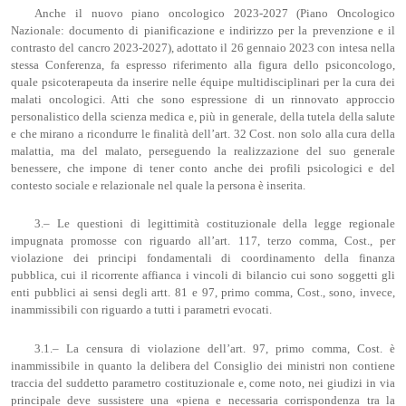
Anche il nuovo piano oncologico 2023-2027 (Piano Oncologico
Nazionale: documento di pianificazione e indirizzo per la prevenzione e il
contrasto del cancro 2023-2027), adottato il 26 gennaio 2023 con intesa nella
stessa Conferenza, fa espresso riferimento alla figura dello psiconcologo,
quale psicoterapeuta da inserire nelle équipe multidisciplinari per la cura dei
malati oncologici. Atti che sono espressione di un rinnovato approccio
personalistico della scienza medica e, più in generale, della tutela della salute
e che mirano a ricondurre le finalità dell’art. 32 Cost. non solo alla cura della
malattia, ma del malato, perseguendo la realizzazione del suo generale
benessere, che impone di tener conto anche dei profili psicologici e del
contesto sociale e relazionale nel quale la persona è inserita.
3.– Le questioni di legittimità costituzionale della legge regionale
impugnata promosse con riguardo all’art. 117, terzo comma, Cost., per
violazione dei principi fondamentali di coordinamento della finanza
pubblica, cui il ricorrente affianca i vincoli di bilancio cui sono soggetti gli
enti pubblici ai sensi degli artt. 81 e 97, primo comma, Cost., sono, invece,
inammissibili con riguardo a tutti i parametri evocati.
3.1.– La censura di violazione dell’art. 97, primo comma, Cost. è
inammissibile in quanto la delibera del Consiglio dei ministri non contiene
traccia del suddetto parametro costituzionale e, come noto, nei giudizi in via
principale deve sussistere una «piena e necessaria corrispondenza tra la