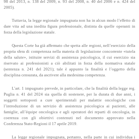
98 del 2013, n. 138 del 2009, n. 93 del 2008, n. 40 del 2006 e n. 424 del
2005).
Tuttavia, la legge regionale impugnata non ha in alcun modo l’effetto di
dare vita ad una inedita figura professionale, distinta da quelle operanti in
forza della legislazione statale.
Questa Corte ha già affermato che spetta alle regioni, nell’esercizio della
propria sfera di competenza nella materia di legislazione concorrente «tutela
della salute», istituire servizi di assistenza psicologica, il cui esercizio sia
riservato ai professionisti a ciò abilitati in forza della normativa statale
(sentenza n. 241 del 2021); tale è appunto la finalità e l’oggetto della
disciplina censurata, da ascrivere alla medesima competenza.
L’art. 1 impugnato prevede, in particolare, che la finalità della legge reg.
Puglia n. 41 del 2024 sia quella di sostenere, per la durata di due anni, i
soggetti sottoposti a cure sperimentali per malattie oncologiche con
l’introduzione di un servizio di assistenza psicologica ai pazienti, alle
famiglie, all’équipe oncologica e agli operatori dei reparti di oncologia, in
coerenza con gli obiettivi contenuti nel documento approvato nella
Conferenza Stato-Regioni il 17 aprile 2019.
La legge regionale impugnata, pertanto, nella parte in cui individua i