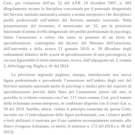
Cost., per violazione dell’art. 52 del d.P.R. 10 dicembre 1997, n. 483
(Regolamento recante la disciplina concorsuale per il personale dirigenziale
del Servizio sanitario nazionale), assunto a norma interposta e che disciplina i
profili professionali nell’ambito del Servizio sanitario nazionale. Nella
prospettazione del ricorrente, il menzionato art. 52, per la posizione
funzionale di primo livello dirigenziale del profilo professionale di psicologo,
limita l’assunzione a coloro che siano in possesso di un titolo di
specializzazione, contemplato dal decreto del Ministro dell’istruzione,
dell’università e della ricerca 21 gennaio 2019, n. 50 (Riordino degli
ordinamenti didattici delle scuole di specializzazione di area psicologica), in
cui non figurerebbe il titolo menzionato, invece, dall’impugnato art. 2, comma
2, della legge reg. Puglia n. 41 del 2024.
La previsione regionale pugliese, dunque, introducendo una nuova
figura professionale e prevedendo l’assunzione nell’ambito degli enti del
Servizio sanitario nazionale anche di psicologi o medici privi dei requisiti di
specializzazione previsti dallo Stato per l’assunzione presso tali enti, si
porrebbe in evidente contrasto con l’art. 117, terzo comma, Cost, per il tramite
della richiamata norma interposta, in combinato disposto con il citato d.m. n.
50 del 2019. Sarebbe, altresì, violato il principio enunciato da questa Corte,
secondo cui «l’individuazione delle figure professionali, con i relativi profili
e titoli abilitanti, è riservata, per il suo carattere necessariamente unitario, allo
Stato» (vengono richiamate,
ex
multis
, le sentenze n. 172 del 2018 e n. 98 del
2013).