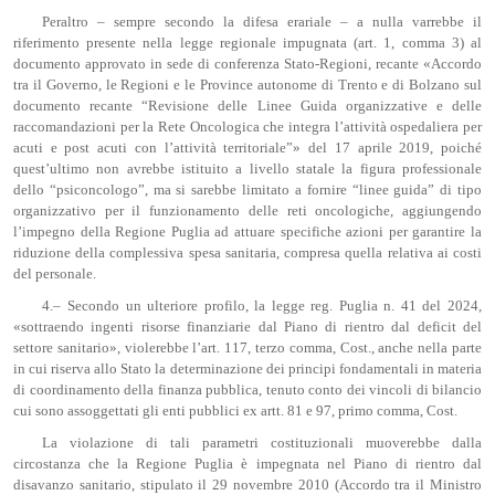
Peraltro – sempre secondo la difesa erariale – a nulla varrebbe il
riferimento presente nella legge regionale impugnata (art. 1, comma 3) al
documento approvato in sede di conferenza Stato-Regioni, recante «Accordo
tra il Governo, le Regioni e le Province autonome di Trento e di Bolzano sul
documento recante “Revisione delle Linee Guida organizzative e delle
raccomandazioni per la Rete Oncologica che integra l’attività ospedaliera per
acuti e post acuti con l’attività territoriale”» del 17 aprile 2019, poiché
quest’ultimo non avrebbe istituito a livello statale la figura professionale
dello “psiconcologo”, ma si sarebbe limitato a fornire “linee guida” di tipo
organizzativo per il funzionamento delle reti oncologiche, aggiungendo
l’impegno della Regione Puglia ad attuare specifiche azioni per garantire la
riduzione della complessiva spesa sanitaria, compresa quella relativa ai costi
del personale.
4.– Secondo un ulteriore profilo, la legge reg. Puglia n. 41 del 2024,
«sottraendo ingenti risorse finanziarie dal Piano di rientro dal deficit del
settore sanitario», violerebbe l’art. 117, terzo comma, Cost., anche nella parte
in cui riserva allo Stato la determinazione dei principi fondamentali in materia
di coordinamento della finanza pubblica, tenuto conto dei vincoli di bilancio
cui sono assoggettati gli enti pubblici ex artt. 81 e 97, primo comma, Cost.
La violazione di tali parametri costituzionali muoverebbe dalla
circostanza che la Regione Puglia è impegnata nel Piano di rientro dal
disavanzo sanitario, stipulato il 29 novembre 2010 (Accordo tra il Ministro