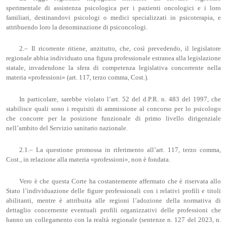
sperimentale di assistenza psicologica per i pazienti oncologici e i loro
familiari, destinandovi psicologi o medici specializzati in psicoterapia, e
attribuendo loro la denominazione di psiconcologi.
2.– Il ricorrente ritiene, anzitutto, che, così prevedendo, il legislatore
regionale abbia individuato una figura professionale estranea alla legislazione
statale, invadendone la sfera di competenza legislativa concorrente nella
materia «professioni» (art. 117, terzo comma, Cost.).
In particolare, sarebbe violato l’art. 52 del d.P.R. n. 483 del 1997, che
stabilisce quali sono i requisiti di ammissione al concorso per lo psicologo
che concorre per la posizione funzionale di primo livello dirigenziale
nell’ambito del Servizio sanitario nazionale.
2.1.– La questione promossa in riferimento all’art. 117, terzo comma,
Cost., in relazione alla materia «professioni», non è fondata.
Vero è che questa Corte ha costantemente affermato che è riservata allo
Stato l’individuazione delle figure professionali con i relativi profili e titoli
abilitanti, mentre è attribuita alle regioni l’adozione della normativa di
dettaglio concernente eventuali profili organizzativi delle professioni che
hanno un collegamento con la realtà regionale (sentenze n. 127 del 2023, n.