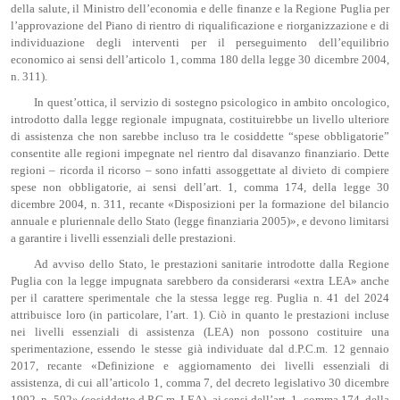
della salute, il Ministro dell’economia e delle finanze e la Regione Puglia per
l’approvazione del Piano di rientro di riqualificazione e riorganizzazione e di
individuazione degli interventi per il perseguimento dell’equilibrio
economico ai sensi dell’articolo 1, comma 180 della legge 30 dicembre 2004,
n. 311).
In quest’ottica, il servizio di sostegno psicologico in ambito oncologico,
introdotto dalla legge regionale impugnata, costituirebbe un livello ulteriore
di assistenza che non sarebbe incluso tra le cosiddette “spese obbligatorie”
consentite alle regioni impegnate nel rientro dal disavanzo finanziario. Dette
regioni – ricorda il ricorso – sono infatti assoggettate al divieto di compiere
spese non obbligatorie, ai sensi dell’art. 1, comma 174, della legge 30
dicembre 2004, n. 311, recante «Disposizioni per la formazione del bilancio
annuale e pluriennale dello Stato (legge finanziaria 2005)», e devono limitarsi
a garantire i livelli essenziali delle prestazioni.
Ad avviso dello Stato, le prestazioni sanitarie introdotte dalla Regione
Puglia con la legge impugnata sarebbero da considerarsi «extra LEA» anche
per il carattere sperimentale che la stessa legge reg. Puglia n. 41 del 2024
attribuisce loro (in particolare, l’art. 1). Ciò in quanto le prestazioni incluse
nei livelli essenziali di assistenza (LEA) non possono costituire una
sperimentazione, essendo le stesse già individuate dal d.P.C.m. 12 gennaio
2017, recante «Definizione e aggiornamento dei livelli essenziali di
assistenza, di cui all’articolo 1, comma 7, del decreto legislativo 30 dicembre