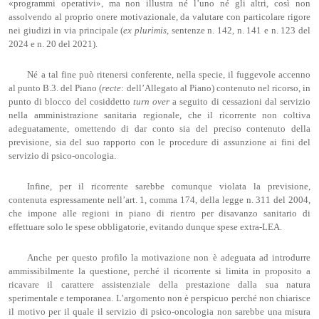
«programmi operativi», ma non illustra né l’uno né gli altri, così non
assolvendo al proprio onere motivazionale, da valutare con particolare rigore
nei giudizi in via principale (
ex
plurimis
, sentenze n. 142, n. 141 e n. 123 del
2024 e n. 20 del 2021).
Né a tal fine può ritenersi conferente, nella specie, il fuggevole accenno
al punto B.3. del Piano (
recte
: dell’Allegato al Piano) contenuto nel ricorso, in
punto di blocco del cosiddetto
turn over
a seguito di cessazioni dal servizio
nella amministrazione sanitaria regionale, che il ricorrente non coltiva
adeguatamente, omettendo di dar conto sia del preciso contenuto della
previsione, sia del suo rapporto con le procedure di assunzione ai fini del
servizio di psico-oncologia.
Infine, per il ricorrente sarebbe comunque violata la previsione,
contenuta espressamente nell’art. 1, comma 174, della legge n. 311 del 2004,
che impone alle regioni in piano di rientro per disavanzo sanitario di
effettuare solo le spese obbligatorie, evitando dunque spese extra-LEA.
Anche per questo profilo la motivazione non è adeguata ad introdurre
ammissibilmente la questione, perché il ricorrente si limita in proposito a
ricavare il carattere assistenziale della prestazione dalla sua natura
sperimentale e temporanea. L’argomento non è perspicuo perché non chiarisce
il motivo per il quale il servizio di psico-oncologia non sarebbe una misura