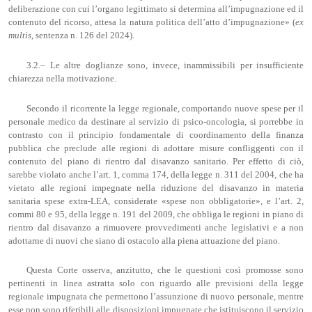
deliberazione con cui l’organo legittimato si determina all’impugnazione ed il
contenuto del ricorso, attesa la natura politica dell’atto d’impugnazione» (
ex
multis
, sentenza n. 126 del 2024).
3.2.– Le altre doglianze sono, invece, inammissibili per insufficiente
chiarezza nella motivazione.
Secondo il ricorrente la legge regionale, comportando nuove spese per il
personale medico da destinare al servizio di psico-oncologia, si porrebbe in
contrasto con il principio fondamentale di coordinamento della finanza
pubblica che preclude alle regioni di adottare misure confliggenti con il
contenuto del piano di rientro dal disavanzo sanitario. Per effetto di ciò,
sarebbe violato anche l’art. 1, comma 174, della legge n. 311 del 2004, che ha
vietato alle regioni impegnate nella riduzione del disavanzo in materia
sanitaria spese extra-LEA, considerate «spese non obbligatorie», e l’art. 2,
commi 80 e 95, della legge n. 191 del 2009, che obbliga le regioni in piano di
rientro dal disavanzo a rimuovere provvedimenti anche legislativi e a non
adottarne di nuovi che siano di ostacolo alla piena attuazione del piano.
Questa Corte osserva, anzitutto, che le questioni così promosse sono
pertinenti in linea astratta solo con riguardo alle previsioni della legge
regionale impugnata che permettono l’assunzione di nuovo personale, mentre
esse non sono riferibili alle disposizioni impugnate che istituiscono il servizio