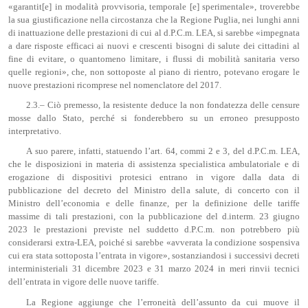
«garantit[e] in modalità provvisoria, temporale [e] sperimentale», troverebbe
la sua giustificazione nella circostanza che la Regione Puglia, nei lunghi anni
di inattuazione delle prestazioni di cui al d.P.C.m. LEA, si sarebbe «impegnata
a dare risposte efficaci ai nuovi e crescenti bisogni di salute dei cittadini al
fine di evitare, o quantomeno limitare, i flussi di mobilità sanitaria verso
quelle regioni», che, non sottoposte al piano di rientro, potevano erogare le
nuove prestazioni ricomprese nel nomenclatore del 2017.
2.3.– Ciò premesso, la resistente deduce la non fondatezza delle censure
mosse dallo Stato, perché si fonderebbero su un erroneo presupposto
interpretativo.
A suo parere, infatti, statuendo l’art. 64, commi 2 e 3, del d.P.C.m. LEA,
che le disposizioni in materia di assistenza specialistica ambulatoriale e di
erogazione di dispositivi protesici entrano in vigore dalla data di
pubblicazione del decreto del Ministro della salute, di concerto con il
Ministro dell’economia e delle finanze, per la definizione delle tariffe
massime di tali prestazioni, con la pubblicazione del d.interm. 23 giugno
2023 le prestazioni previste nel suddetto d.P.C.m. non potrebbero più
considerarsi extra-LEA, poiché si sarebbe «avverata la condizione sospensiva
cui era stata sottoposta l’entrata in vigore», sostanziandosi i successivi decreti
interministeriali 31 dicembre 2023 e 31 marzo 2024 in meri rinvii tecnici
dell’entrata in vigore delle nuove tariffe.
La Regione aggiunge che l’erroneità dell’assunto da cui muove il