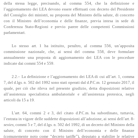
della stessa legge, precisando, al comma 554, che la definizione e
l’aggiornamento dei LEA devono essere effettuati con decreto del Presidente
del Consiglio dei ministri, su proposta del Ministro della salute, di concerto
con il Ministro dell’economia e delle finanze, previa intesa in sede di
Conferenza Stato-Regioni e previo parere delle competenti Commissioni
parlamentari.
Lo stesso art. 1 ha istituito, peraltro, al comma 556, un’apposita
commissione nazionale, che, ai sensi del comma 558, deve formulare
annualmente una proposta di aggiornamento dei LEA con le procedure
indicate dai commi 554 e 559.
2.2.– La definizione e l’aggiornamento dei LEA di cui all’art. 1, comma
7, del d.lgs. n. 502 del 1992 sono stati operati dal d.P.C.m. 12 gennaio 2017, il
quale, per ciò che rileva nel presente giudizio, detta disposizioni relative
all’assistenza specialistica ambulatoriale e all’assistenza protesica, negli
articoli da 15 a 19.
L’art. 64, commi 2 e 3, del citato d.P.C.m. ha subordinato, tuttavia,
l’entrata in vigore delle suddette disposizioni all’adozione, ai sensi dell’art. 8-
sexies
, commi 5 e 7, del d.lgs. n. 502 del 1992, di un decreto del Ministro della
salute, di concerto con il Ministro dell’economia e delle finanze
(comunemente noto come “decreto tariffe”), deputato a stabilire le relative