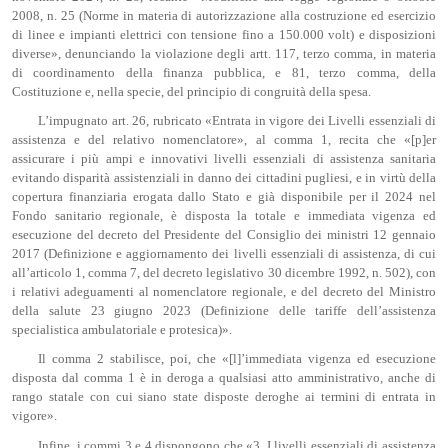
2008, n. 25 (Norme in materia di autorizzazione alla costruzione ed esercizio
di linee e impianti elettrici con tensione fino a 150.000 volt) e disposizioni
diverse», denunciando la violazione degli artt. 117, terzo comma, in materia
di coordinamento della finanza pubblica, e 81, terzo comma, della
Costituzione e, nella specie, del principio di congruità della spesa.
L’impugnato art. 26, rubricato «Entrata in vigore dei Livelli essenziali di
assistenza e del relativo nomenclatore», al comma 1, recita che «[p]er
assicurare i più ampi e innovativi livelli essenziali di assistenza sanitaria
evitando disparità assistenziali in danno dei cittadini pugliesi, e in virtù della
copertura finanziaria erogata dallo Stato e già disponibile per il 2024 nel
Fondo sanitario regionale, è disposta la totale e immediata vigenza ed
esecuzione del decreto del Presidente del Consiglio dei ministri 12 gennaio
2017 (Definizione e aggiornamento dei livelli essenziali di assistenza, di cui
all’articolo 1, comma 7, del decreto legislativo 30 dicembre 1992, n. 502), con
i relativi adeguamenti al nomenclatore regionale, e del decreto del Ministro
della salute 23 giugno 2023 (Definizione delle tariffe dell’assistenza
specialistica ambulatoriale e protesica)».
Il comma 2 stabilisce, poi, che «[l]’immediata vigenza ed esecuzione
disposta dal comma 1 è in deroga a qualsiasi atto amministrativo, anche di
rango statale con cui siano state disposte deroghe ai termini di entrata in
vigore».
Infine, i commi 3 e 4 dispongono che «3. I livelli essenziali di assistenza