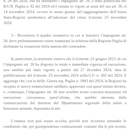
n. 28 del 2024, che ha introdotto l’impugnato art. 26, è stata pubblicata nel
B.U.R. Puglia n. 92 del 2024 ed è entrata in vigore, ai sensi del suo art. 36, il
14 novembre 2024, ovvero lo stesso giorno del raggiungimento dell’intesa
Stato-Regioni prodromica all’adozione del citato d.interm. 25 novembre
2024.
3.– Ricostruito il quadro normativo in cui si inserisce l’impugnato art.
26, deve preliminarmente essere esaminata la richiesta della Regione Puglia di
dichiarare la cessazione della materia del contendere.
In particolare, la resistente osserva che il d.interm. 23 giugno 2023, di cui
l’impugnato art. 26 ha disposto la totale e immediata vigenza ed esecuzione,
non sarebbe più stato vigente a partire dal 27 dicembre 2024, data di
pubblicazione del d.interm. 25 novembre 2024 nella G.U. n. 302 del 2024. E
aggiunge che, con la delib. Giunta reg. Puglia n. 1863 del 2024, la Regione ha
recepito il nuovo nomenclatore tariffario, approvato con quest’ultimo decreto,
e, comunque, l’impugnato art. 26 non avrebbe avuto concreta attuazione ed
esecuzione; circostanza, quest’ultima, che sarebbe attestata dalla
comunicazione del direttore del Dipartimento regionale della salute e
benessere animale, depositata in atti.
L’istanza non può essere accolta, poiché non ricorrono entrambe le
condizioni che, per giurisprudenza costituzionale costante (fra le più recenti,