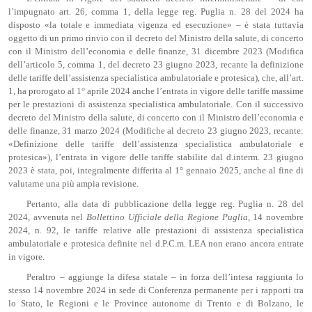
l’impugnato art. 26, comma 1, della legge reg. Puglia n. 28 del 2024 ha
disposto «la totale e immediata vigenza ed esecuzione» – è stata tuttavia
oggetto di un primo rinvio con il decreto del Ministro della salute, di concerto
con il Ministro dell’economia e delle finanze, 31 dicembre 2023 (Modifica
dell’articolo 5, comma 1, del decreto 23 giugno 2023, recante la definizione
delle tariffe dell’assistenza specialistica ambulatoriale e protesica), che, all’art.
1, ha prorogato al 1° aprile 2024 anche l’entrata in vigore delle tariffe massime
per le prestazioni di assistenza specialistica ambulatoriale. Con il successivo
decreto del Ministro della salute, di concerto con il Ministro dell’economia e
delle finanze, 31 marzo 2024 (Modifiche al decreto 23 giugno 2023, recante:
«Definizione delle tariffe dell’assistenza specialistica ambulatoriale e
protesica»), l’entrata in vigore delle tariffe stabilite dal d.interm. 23 giugno
2023 è stata, poi, integralmente differita al 1° gennaio 2025, anche al fine di
valutarne una più ampia revisione.
Pertanto, alla data di pubblicazione della legge reg. Puglia n. 28 del
2024, avvenuta nel
Bollettino
U
fficiale
della Regione Puglia
, 14 novembre
2024, n. 92, le tariffe relative alle prestazioni di assistenza specialistica
ambulatoriale e protesica definite nel d.P.C.m. LEA non erano ancora entrate
in vigore.
Peraltro – aggiunge la difesa statale – in forza dell’intesa raggiunta lo
stesso 14 novembre 2024 in sede di Conferenza permanente per i rapporti tra
lo Stato, le Regioni e le Province autonome di Trento e di Bolzano, le