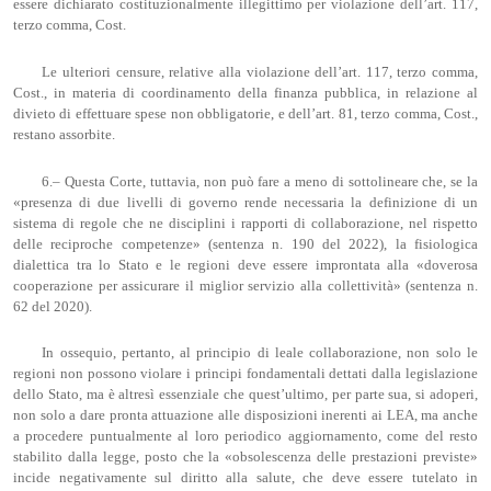
essere dichiarato costituzionalmente illegittimo per violazione dell’art. 117,
terzo comma, Cost.
Le ulteriori censure, relative alla violazione dell’art. 117, terzo comma,
Cost., in materia di coordinamento della finanza pubblica, in relazione al
divieto di effettuare spese non obbligatorie, e dell’art. 81, terzo comma, Cost.,
restano assorbite.
6.– Questa Corte, tuttavia, non può fare a meno di sottolineare che, se la
«presenza di due livelli di governo rende necessaria la definizione di un
sistema di regole che ne disciplini i rapporti di collaborazione, nel rispetto
delle reciproche competenze» (sentenza n. 190 del 2022), la fisiologica
dialettica tra lo Stato e le regioni deve essere improntata alla «doverosa
cooperazione per assicurare il miglior servizio alla collettività» (sentenza n.
62 del 2020).
In ossequio, pertanto, al principio di leale collaborazione, non solo le
regioni non possono violare i principi fondamentali dettati dalla legislazione
dello Stato, ma è altresì essenziale che quest’ultimo, per parte sua, si adoperi,
non solo a dare pronta attuazione alle disposizioni inerenti ai LEA, ma anche
a procedere puntualmente al loro periodico aggiornamento, come del resto
stabilito dalla legge, posto che la «obsolescenza delle prestazioni previste»
incide negativamente sul diritto alla salute, che deve essere tutelato in