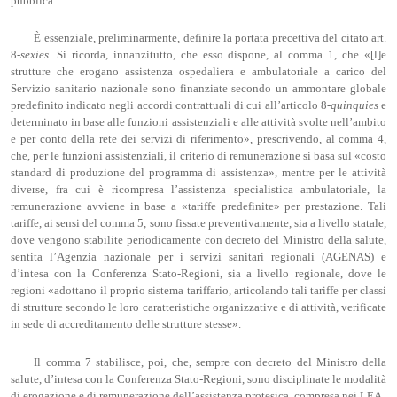
pubblica.
È essenziale, preliminarmente, definire la portata precettiva del citato art.
8-
sexies
. Si ricorda, innanzitutto, che esso dispone, al comma 1, che «[l]e
strutture che erogano assistenza ospedaliera e ambulatoriale a carico del
Servizio sanitario nazionale sono finanziate secondo un ammontare globale
predefinito indicato negli accordi contrattuali di cui all’articolo 8-
quinquies
e
determinato in base alle funzioni assistenziali e alle attività svolte nell’ambito
e per conto della rete dei servizi di riferimento», prescrivendo, al comma 4,
che, per le funzioni assistenziali, il criterio di remunerazione si basa sul «costo
standard di produzione del programma di assistenza», mentre per le attività
diverse, fra cui è ricompresa l’assistenza specialistica ambulatoriale, la
remunerazione avviene in base a «tariffe predefinite» per prestazione. Tali
tariffe, ai sensi del comma 5, sono fissate preventivamente, sia a livello statale,
dove vengono stabilite periodicamente con decreto del Ministro della salute,
sentita l’Agenzia nazionale per i servizi sanitari regionali (AGENAS) e
d’intesa con la Conferenza Stato-Regioni, sia a livello regionale, dove le
regioni «adottano il proprio sistema tariffario, articolando tali tariffe per classi
di strutture secondo le loro caratteristiche organizzative e di attività, verificate
in sede di accreditamento delle strutture stesse».
Il comma 7 stabilisce, poi, che, sempre con decreto del Ministro della
salute, d’intesa con la Conferenza Stato-Regioni, sono disciplinate le modalità
di erogazione e di remunerazione dell’assistenza protesica, compresa nei LEA.