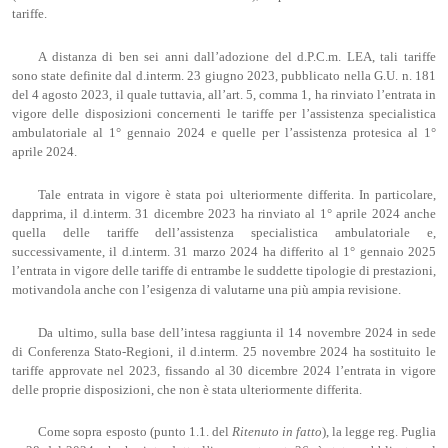
tariffe.
A distanza di ben sei anni dall’adozione del d.P.C.m. LEA, tali tariffe
sono state definite dal d.interm. 23 giugno 2023, pubblicato nella G.U. n. 181
del 4 agosto 2023, il quale tuttavia, all’art. 5, comma 1, ha rinviato l’entrata in
vigore delle disposizioni concernenti le tariffe per l’assistenza specialistica
ambulatoriale al 1° gennaio 2024 e quelle per l’assistenza protesica al 1°
aprile 2024.
Tale entrata in vigore è stata poi ulteriormente differita. In particolare,
dapprima, il d.interm. 31 dicembre 2023 ha rinviato al 1° aprile 2024 anche
quella delle tariffe dell’assistenza specialistica ambulatoriale e,
successivamente, il d.interm. 31 marzo 2024 ha differito al 1° gennaio 2025
l’entrata in vigore delle tariffe di entrambe le suddette tipologie di prestazioni,
motivandola anche con l’esigenza di valutarne una più ampia revisione.
Da ultimo, sulla base dell’intesa raggiunta il 14 novembre 2024 in sede
di Conferenza Stato-Regioni, il d.interm. 25 novembre 2024 ha sostituito le
tariffe approvate nel 2023, fissando al 30 dicembre 2024 l’entrata in vigore
delle proprie disposizioni, che non è stata ulteriormente differita.
Come sopra esposto (punto 1.1. del
Ritenuto in fatto
), la legge reg. Puglia