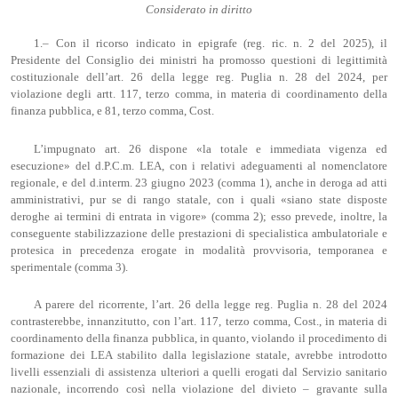
Considerato in diritto
1.– Con il ricorso indicato in epigrafe (reg. ric. n. 2 del 2025), il
Presidente del Consiglio dei ministri ha promosso questioni di legittimità
costituzionale dell’art. 26 della legge reg. Puglia n. 28 del 2024, per
violazione degli artt. 117, terzo comma, in materia di coordinamento della
finanza pubblica, e 81, terzo comma, Cost.
L’impugnato art. 26 dispone «la totale e immediata vigenza ed
esecuzione» del d.P.C.m. LEA, con i relativi adeguamenti al nomenclatore
regionale, e del d.interm. 23 giugno 2023 (comma 1), anche in deroga ad atti
amministrativi, pur se di rango statale, con i quali «siano state disposte
deroghe ai termini di entrata in vigore» (comma 2); esso prevede, inoltre, la
conseguente stabilizzazione delle prestazioni di specialistica ambulatoriale e
protesica in precedenza erogate in modalità provvisoria, temporanea e
sperimentale (comma 3).
A parere del ricorrente, l’art. 26 della legge reg. Puglia n. 28 del 2024
contrasterebbe, innanzitutto, con l’art. 117, terzo comma, Cost., in materia di
coordinamento della finanza pubblica, in quanto, violando il procedimento di
formazione dei LEA stabilito dalla legislazione statale, avrebbe introdotto
livelli essenziali di assistenza ulteriori a quelli erogati dal Servizio sanitario
nazionale, incorrendo così nella violazione del divieto – gravante sulla