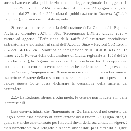
successivamente alla pubblicazione della legge regionale in oggetto, il
d.interm. 25 novembre 2024 ha sostituito il d.interm. 23 giugno 2023, che,
pertanto, dal 27 dicembre 2024 (data di pubblicazione in
Gazzetta Ufficiale
del primo), non sarebbe più stato vigente.
Si precisa, inoltre, che con la deliberazione della Giunta della Regione
Puglia 23 dicembre 2024, n. 1863 (Recepimento D.M. 23 giugno 2023 –
avente ad oggetto: “Definizione delle tariffe dell’assistenza specialistica
ambulatoriale e protesica”, ai sensi dell’Accordo Stato – Regioni CSR Rep. n.
204 del 14/11/2024 - Modifica ed integrazione della DGR n. 403 del 15
marzo 2021. Revoca della deliberazione di Giunta regionale n. 1963 del 28
dicembre 2023), la Regione ha recepito il nomenclatore tariffario approvato
con il citato d.interm. 25 novembre 2024, e che, nelle more dell’approvazione
di quest’ultimo, l’impugnato art. 26 non avrebbe avuto concreta attuazione ed
esecuzione. A parere della resistente vi sarebbero, pertanto, tutti i presupposti
perché questa Corte possa dichiarare la cessazione della materia del
contendere.
2.2.– La Regione, ritiene, a ogni modo, le censure non fondate e in parte
inammissibili.
Essa osserva, infatti, che l’impugnato art. 26, inserendosi nel contesto del
lungo e complesso percorso di approvazione del d.interm. 23 giugno 2023, il
quale si è anche caratterizzato per i ripetuti rinvii della sua entrata in vigore, è
espressamente volto a «erogare e rendere disponibili per i cittadini pugliesi