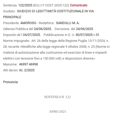
Sentenza
122/2025
(ECLI:IT:COST:2025:122)
Comunicato
Giudizio:
GIUDIZIO DI LEGITTIMITÀ COSTITUZIONALE IN VIA
PRINCIPALE
Presidente:
AMOROSO
- Redattrice:
SANDULLI M. A.
Udienza Pubblica del
24/06/2025
; Decisione del
24/06/2025
Deposito de˙l
24/07/2025
; Pubblicazione in G. U.
30/07/2025
n.
31
Norme impugnate: Art. 26 della legge della Regione Puglia 13/11/2024, n.
28, recante «Modifiche alla legge regionale 9 ottobre 2008, n. 25 (Norme in
materia di autorizzazione alla costruzione ed esercizio di linee e impianti
elettrici con tensione fino a 150.000 volt) e disposizioni diverse».
Massime:
46997
46998
Atti decisi:
ric. 2/2025
Pronuncia
SENTENZA N. 122
ANNO 2025