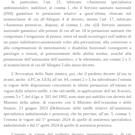
In particolare, l’art. 15, rubricato «Assistenza specialistica
ambulatoriale», stabilisce, al comma 1, che il Servizio sanitario nazionale
(SSN) garantisce le prestazioni relative a quest’ultima, elencate nel
nomenclatore di cui all’Allegato 4 al decreto; mentre l’art. 17, rubricato
«Assistenza protesica», dispone, al comma 1, che «[i]l Servizio sanitario
nazionale garantisce alle persone di cui all’art. 18 le prestazioni sanitarie che
comportano l’erogazione di protesi, ortesi ed ausili tecnologici nell’ambito di
un piano riabilitativo-assistenziale volto alla prevenzione, alla correzione o
alla compensazione di menomazioni o disabilità funzionali conseguenti a
patologie o lesioni, al potenziamento delle abilità residue, nonché alla
promozione dell’autonomia dell’assistito», e fa riferimento, nei commi 2 e 3,
al nomenclatore di cui all’Allegato 5 allo stesso decreto.
L’Avvocatura dello Stato rimarca, poi, che il predetto decreto (d’ora in
avanti, anche: d.P.C.m. LEA), all’art. 64, commi 2 e 3, ha subordinato l’entrata
in vigore delle disposizioni concernenti le riferite prestazioni all’entrata in
vigore delle relative tariffe; e che tali tariffe, in applicazione dell’art. 8-
sexies
,
commi 5 e 7, del d.lgs. n. 502 del 1992, sono state poi stabilite con decreto del
Ministro della salute, di concerto con il Ministro dell’economia e delle
finanze, 23 giugno 2023 (Definizione delle tariffe relative all’assistenza
specialistica ambulatoriale e protesica), che ha previsto, all’art. 5, comma 1,
l’entrata in vigore dal 1° gennaio 2024 di quelle di assistenza specialistica
ambulatoriale e dal 1° aprile 2024 di quelle di assistenza protesica.
L’entrata in vigore del suddetto decreto interministeriale – di cui