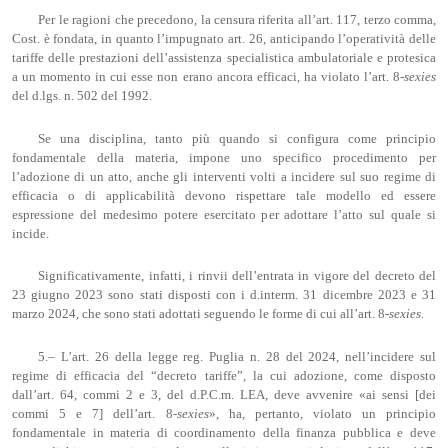
Per le ragioni che precedono, la censura riferita all’art. 117, terzo comma,
Cost. è fondata, in quanto l’impugnato art. 26, anticipando l’operatività delle
tariffe delle prestazioni dell’assistenza specialistica ambulatoriale e protesica
a un momento in cui esse non erano ancora efficaci, ha violato l’art. 8-
sexies
del d.lgs. n. 502 del 1992.
Se una disciplina, tanto più quando si configura come principio
fondamentale della materia, impone uno specifico procedimento per
l’adozione di un atto, anche gli interventi volti a incidere sul suo regime di
efficacia o di applicabilità devono rispettare tale modello ed essere
espressione del medesimo potere esercitato per adottare l’atto sul quale si
incide.
Significativamente, infatti, i rinvii dell’entrata in vigore del decreto del
23 giugno 2023 sono stati disposti con i d.interm. 31 dicembre 2023 e 31
marzo 2024, che sono stati adottati seguendo le forme di cui all’art. 8-
sexies.
5.– L’art. 26 della legge reg. Puglia n. 28 del 2024, nell’incidere sul
regime di efficacia del “decreto tariffe”, la cui adozione, come disposto
dall’art. 64, commi 2 e 3, del d.P.C.m. LEA, deve avvenire «ai sensi [dei
commi 5 e 7] dell’art. 8-
s
exies
», ha, pertanto, violato un principio
fondamentale in materia di coordinamento della finanza pubblica e deve