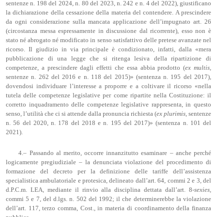
sentenze n. 198 del 2024, n. 80 del 2023, n. 242 e n. 4 del 2022), giustificano
la dichiarazione della cessazione della materia del contendere. A prescindere
da ogni considerazione sulla mancata applicazione dell’impugnato art. 26
(circostanza messa espressamente in discussione dal ricorrente), esso non è
stato né abrogato né modificato in senso satisfattivo delle pretese avanzate nel
ricorso. Il giudizio in via principale è condizionato, infatti, dalla «mera
pubblicazione di una legge che si ritenga lesiva della ripartizione di
competenze, a prescindere dagli effetti che essa abbia prodotto (
ex multis
,
sentenze n. 262 del 2016 e n. 118 del 2015)» (sentenza n. 195 del 2017),
dovendosi individuare l’interesse a proporre e a coltivare il ricorso «nella
tutela delle competenze legislative per come ripartite nella Costituzione: il
corretto inquadramento delle competenze legislative rappresenta, in questo
senso, l’utilità che ci si attende dalla pronuncia richiesta (
ex plurimis
, sentenze
n. 56 del 2020, n. 178 del 2018 e n. 195 del 2017)» (sentenza n. 101 del
2021).
4.– Passando al merito, occorre innanzitutto esaminare – anche perché
logicamente pregiudiziale – la denunciata violazione del procedimento di
formazione del decreto per la definizione delle tariffe dell’assistenza
specialistica ambulatoriale e protesica, delineato dall’art. 64, commi 2 e 3, del
d.P.C.m. LEA, mediante il rinvio alla disciplina dettata dall’art. 8-
sexies
,
commi 5 e 7, del d.lgs. n. 502 del 1992; il che determinerebbe la violazione
dell’art. 117, terzo comma, Cost., in materia di coordinamento della finanza