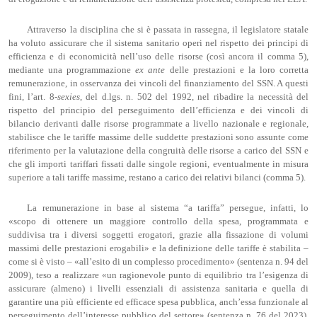
Attraverso la disciplina che si è passata in rassegna, il legislatore statale
ha voluto assicurare che il sistema sanitario operi nel rispetto dei principi di
efficienza e di economicità nell’uso delle risorse (così ancora il comma 5),
mediante una programmazione
ex ante
delle prestazioni e la loro corretta
remunerazione, in osservanza dei vincoli del finanziamento del SSN. A questi
fini, l’art. 8-
sexies
, del d.lgs. n. 502 del 1992, nel ribadire la necessità del
rispetto del principio del perseguimento dell’efficienza e dei vincoli di
bilancio derivanti dalle risorse programmate a livello nazionale e regionale,
stabilisce che le tariffe massime delle suddette prestazioni sono assunte come
riferimento per la valutazione della congruità delle risorse a carico del SSN e
che gli importi tariffari fissati dalle singole regioni, eventualmente in misura
superiore a tali tariffe massime, restano a carico dei relativi bilanci (comma 5).
La remunerazione in base al sistema “a tariffa” persegue, infatti, lo
«scopo di ottenere un maggiore controllo della spesa, programmata e
suddivisa tra i diversi soggetti erogatori, grazie alla fissazione di volumi
massimi delle prestazioni erogabili» e la definizione delle tariffe è stabilita –
come si è visto – «all’esito di un complesso procedimento» (sentenza n. 94 del
2009), teso a realizzare «un ragionevole punto di equilibrio tra l’esigenza di
assicurare (almeno) i livelli essenziali di assistenza sanitaria e quella di
garantire una più efficiente ed efficace spesa pubblica, anch’essa funzionale al
perseguimento dell’interesse pubblico del settore» (sentenza n. 76 del 2023).