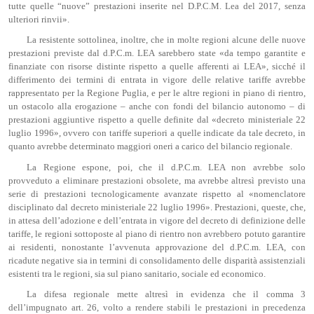
tutte quelle “nuove” prestazioni inserite nel D.P.C.M. Lea del 2017, senza
ulteriori rinvii».
La resistente sottolinea, inoltre, che in molte regioni alcune delle nuove
prestazioni previste dal d.P.C.m. LEA sarebbero state «da tempo garantite e
finanziate con risorse distinte rispetto a quelle afferenti ai LEA», sicché il
differimento dei termini di entrata in vigore delle relative tariffe avrebbe
rappresentato per la Regione Puglia, e per le altre regioni in piano di rientro,
un ostacolo alla erogazione – anche con fondi del bilancio autonomo – di
prestazioni aggiuntive rispetto a quelle definite dal «decreto ministeriale 22
luglio 1996», ovvero con tariffe superiori a quelle indicate da tale decreto, in
quanto avrebbe determinato maggiori oneri a carico del bilancio regionale.
La Regione espone, poi, che il d.P.C.m. LEA non avrebbe solo
provveduto a eliminare prestazioni obsolete, ma avrebbe altresì previsto una
serie di prestazioni tecnologicamente avanzate rispetto al «nomenclatore
disciplinato dal decreto ministeriale 22 luglio 1996». Prestazioni, queste, che,
in attesa dell’adozione e dell’entrata in vigore del decreto di definizione delle
tariffe, le regioni sottoposte al piano di rientro non avrebbero potuto garantire
ai residenti, nonostante l’avvenuta approvazione del d.P.C.m. LEA, con
ricadute negative sia in termini di consolidamento delle disparità assistenziali
esistenti tra le regioni, sia sul piano sanitario, sociale ed economico.
La difesa regionale mette altresì in evidenza che il comma 3
dell’impugnato art. 26, volto a rendere stabili le prestazioni in precedenza