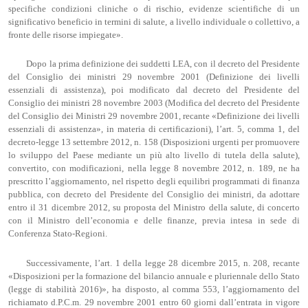
specifiche condizioni cliniche o di rischio, evidenze scientifiche di un
significativo beneficio in termini di salute, a livello individuale o collettivo, a
fronte delle risorse impiegate».
Dopo la prima definizione dei suddetti LEA, con il decreto del Presidente
del Consiglio dei ministri 29 novembre 2001 (Definizione dei livelli
essenziali di assistenza), poi modificato dal decreto del Presidente del
Consiglio dei ministri 28 novembre 2003 (Modifica del decreto del Presidente
del Consiglio dei Ministri 29 novembre 2001, recante «Definizione dei livelli
essenziali di assistenza», in materia di certificazioni), l’art. 5, comma 1, del
decreto-legge 13 settembre 2012, n. 158 (Disposizioni urgenti per promuovere
lo sviluppo del Paese mediante un più alto livello di tutela della salute),
convertito, con modificazioni, nella legge 8 novembre 2012, n. 189, ne ha
prescritto l’aggiornamento, nel rispetto degli equilibri programmati di finanza
pubblica, con decreto del Presidente del Consiglio dei ministri, da adottare
entro il 31 dicembre 2012, su proposta del Ministro della salute, di concerto
con il Ministro dell’economia e delle finanze, previa intesa in sede di
Conferenza Stato-Regioni.
Successivamente, l’art. 1 della legge 28 dicembre 2015, n. 208, recante
«Disposizioni per la formazione del bilancio annuale e pluriennale dello Stato
(legge di stabilità 2016)», ha disposto, al comma 553, l’aggiornamento del
richiamato d.P.C.m. 29 novembre 2001 entro 60 giorni dall’entrata in vigore