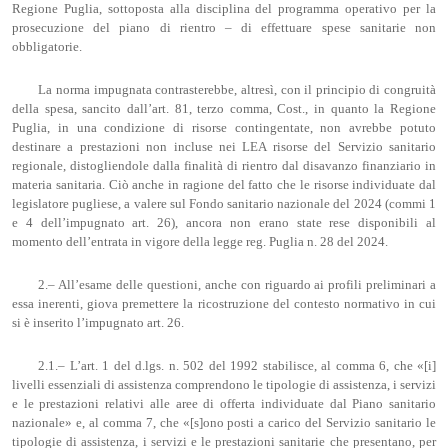
Regione Puglia, sottoposta alla disciplina del programma operativo per la
prosecuzione del piano di rientro – di effettuare spese sanitarie non
obbligatorie.
La norma impugnata contrasterebbe, altresì, con il principio di congruità
della spesa, sancito dall’art. 81, terzo comma, Cost., in quanto la Regione
Puglia, in una condizione di risorse contingentate, non avrebbe potuto
destinare a prestazioni non incluse nei LEA risorse del Servizio sanitario
regionale, distogliendole dalla finalità di rientro dal disavanzo finanziario in
materia sanitaria. Ciò anche in ragione del fatto che le risorse individuate dal
legislatore pugliese, a valere sul Fondo sanitario nazionale del 2024 (commi 1
e 4 dell’impugnato art. 26), ancora non erano state rese disponibili al
momento dell’entrata in vigore della legge reg. Puglia n. 28 del 2024.
2.– All’esame delle questioni, anche con riguardo ai profili preliminari a
essa inerenti, giova premettere la ricostruzione del contesto normativo in cui
si è inserito l’impugnato art. 26.
2.1.– L’art. 1 del d.lgs. n. 502 del 1992 stabilisce, al comma 6, che «[i]
livelli essenziali di assistenza comprendono le tipologie di assistenza, i servizi
e le prestazioni relativi alle aree di offerta individuate dal Piano sanitario
nazionale» e, al comma 7, che «[s]ono posti a carico del Servizio sanitario le
tipologie di assistenza, i servizi e le prestazioni sanitarie che presentano, per