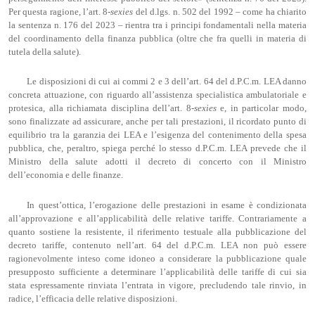
Per questa ragione, l’art. 8-
sexies
del d.lgs. n. 502 del 1992 – come ha chiarito
la sentenza n. 176 del 2023 – rientra tra i principi fondamentali nella materia
del coordinamento della finanza pubblica (oltre che fra quelli in materia di
tutela della salute).
Le disposizioni di cui ai commi 2 e 3 dell’art. 64 del d.P.C.m. LEA danno
concreta attuazione, con riguardo all’assistenza specialistica ambulatoriale e
protesica, alla richiamata disciplina dell’art. 8-
sexies
e, in particolar modo,
sono finalizzate ad assicurare, anche per tali prestazioni, il ricordato punto di
equilibrio tra la garanzia dei LEA e l’esigenza del contenimento della spesa
pubblica, che, peraltro, spiega perché lo stesso d.P.C.m. LEA prevede che il
Ministro della salute adotti il decreto di concerto con il Ministro
dell’economia e delle finanze.
In quest’ottica, l’erogazione delle prestazioni in esame è condizionata
all’approvazione e all’applicabilità delle relative tariffe. Contrariamente a
quanto sostiene la resistente, il riferimento testuale alla pubblicazione del
decreto tariffe, contenuto nell’art. 64 del d.P.C.m. LEA non può essere
ragionevolmente inteso come idoneo a considerare la pubblicazione quale
presupposto sufficiente a determinare l’applicabilità delle tariffe di cui sia
stata espressamente rinviata l’entrata in vigore, precludendo tale rinvio, in
radice, l’efficacia delle relative disposizioni.