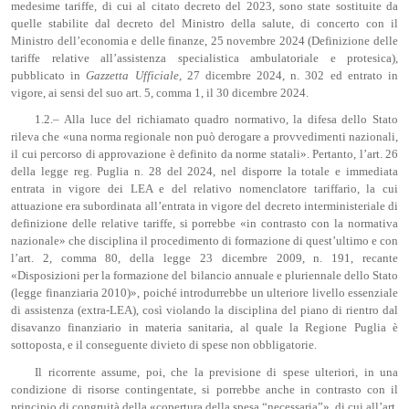
medesime tariffe, di cui al citato decreto del 2023, sono state sostituite da
quelle stabilite dal decreto del Ministro della salute, di concerto con il
Ministro dell’economia e delle finanze, 25 novembre 2024 (Definizione delle
tariffe relative all’assistenza specialistica ambulatoriale e protesica),
pubblicato in
Gazzetta Ufficiale
, 27 dicembre 2024, n. 302 ed entrato in
vigore, ai sensi del suo art. 5, comma 1, il 30 dicembre 2024.
1.2.– Alla luce del richiamato quadro normativo, la difesa dello Stato
rileva che «una norma regionale non può derogare a provvedimenti nazionali,
il cui percorso di approvazione è definito da norme statali». Pertanto, l’art. 26
della legge reg. Puglia n. 28 del 2024, nel disporre la totale e immediata
entrata in vigore dei LEA e del relativo nomenclatore tariffario, la cui
attuazione era subordinata all’entrata in vigore del decreto interministeriale di
definizione delle relative tariffe, si porrebbe «in contrasto con la normativa
nazionale» che disciplina il procedimento di formazione di quest’ultimo e con
l’art. 2, comma 80, della legge 23 dicembre 2009, n. 191, recante
«Disposizioni per la formazione del bilancio annuale e pluriennale dello Stato
(legge finanziaria 2010)», poiché introdurrebbe un ulteriore livello essenziale
di assistenza (extra-LEA), così violando la disciplina del piano di rientro dal
disavanzo finanziario in materia sanitaria, al quale la Regione Puglia è
sottoposta, e il conseguente divieto di spese non obbligatorie.
Il ricorrente assume, poi, che la previsione di spese ulteriori, in una
condizione di risorse contingentate, si porrebbe anche in contrasto con il
principio di congruità della «copertura della spesa “necessaria”», di cui all’art.