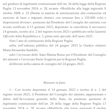
nel giudizio di legittimità costituzionale dell’art. 26 della legge della Regione
Puglia 13 novembre 2024, n. 28, recante «Modifiche alla legge regionale 9
ottobre 2008, n. 25 (Norme in materia di autorizzazione alla costruzione ed
esercizio di linee e impianti elettrici con tensione fino a 150.000 volt) e
disposizioni diverse», promosso dal Presidente del Consiglio dei ministri, con
ricorso notificato il 13 gennaio 2025, depositato in cancelleria il successivo
14 gennaio, iscritto al n. 2 del registro ricorsi 2025 e pubblicato nella
Gazzetta
Ufficiale
della Repubblica n. 5, prima serie speciale, dell’anno 2025.
Visto
l’atto di costituzione della Regione Puglia;
udita
nell’udienza pubblica del 24 giugno 2025 la Giudice relatrice
Maria Alessandra Sandulli;
uditi
l’avvocato dello Stato Marina Russo per il Presidente del Consiglio
dei ministri e l’avvocato Paolo Scagliola per la Regione Puglia;
deliberato
nella camera di consiglio del 24 giugno 2025.
Ritenuto in fatto
1.– Con ricorso depositato il 14 gennaio 2025 e iscritto al n. 2 del
registro ricorsi 2025, il Presidente del Consiglio dei ministri, rappresentato e
difeso dall’Avvocatura generale dello Stato, ha promosso questioni di
legittimità costituzionale dell’art. 26 della legge della Regione Puglia 13
novembre 2024, n. 28, recante «Modifiche alla legge regionale 9 ottobre