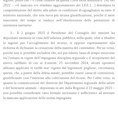
regioni, posto che – e come chiarito da questa Corte nella sentenza n. 242 del
2022 – «il mancato e/o ritardato aggiornamento dei LEA […] determina la
compromissione del diritto alla salute in condizioni di eguaglianza su tutto il
territorio nazionale, che non trova più alcuna giustificazione, poiché il mero
trascorrere del tempo si traduce nell’obsolescenza delle prestazioni di
assistenza sanitaria».
3.– Il 3 giugno 2025 il Presidente del Consiglio dei ministri ha
depositato memoria in vista dell’udienza pubblica, nella quale, oltre a ribadire
le ragioni per l’accoglimento del ricorso, si oppone espressamente alla
richiesta di dichiarare la cessazione della materia del contendere. Per un verso,
poiché non si potrebbe escludere che, nel pur ridotto lasso di tempo intercorso
tra l’entrata in vigore dell’impugnata disciplina regionale e il recepimento del
nuovo tariffario di cui al d.interm. 25 novembre 2024, alcuni operatori
abbiano applicato le tariffe rese vigenti dal legislatore pugliese; circostanza,
questa, che, a parere della difesa statale, potrebbe essere causa di contenziosi,
giustificando così l’interesse alla coltivazione del ricorso. Per l’altro verso, in
quanto la comunicazione del direttore del Dipartimento regionale della salute
e del benessere animale – depositata in atti dalla Regione il 23 maggio 2025 –
non potrebbe considerarsi «atto formale necessario e sufficiente» ad attestare
la mancata applicazione della norma impugnata.