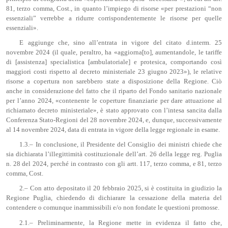
81, terzo comma, Cost., in quanto l’impiego di risorse «per prestazioni “non
essenziali” verrebbe a ridurre corrispondentemente le risorse per quelle
essenziali».
E aggiunge che, sino all’entrata in vigore del citato d.interm. 25
novembre 2024 (il quale, peraltro, ha «aggiorna[to], aumentandole, le tariffe
di [assistenza] specialistica [ambulatoriale] e protesica, comportando così
maggiori costi rispetto al decreto ministeriale 23 giugno 2023»), le relative
risorse a copertura non sarebbero state a disposizione della Regione. Ciò
anche in considerazione del fatto che il riparto del Fondo sanitario nazionale
per l’anno 2024, «contenente le coperture finanziarie per dare attuazione al
richiamato decreto ministeriale», è stato approvato con l’intesa sancita dalla
Conferenza Stato-Regioni del 28 novembre 2024, e, dunque, successivamente
al 14 novembre 2024, data di entrata in vigore della legge regionale in esame.
1.3.– In conclusione, il Presidente del Consiglio dei ministri chiede che
sia dichiarata l’illegittimità costituzionale dell’art. 26 della legge reg. Puglia
n. 28 del 2024, perché in contrasto con gli artt. 117, terzo comma, e 81, terzo
comma, Cost.
2.– Con atto depositato il 20 febbraio 2025, si è costituita in giudizio la
Regione Puglia, chiedendo di dichiarare la cessazione della materia del
contendere o comunque inammissibili e/o non fondate le questioni promosse.
2.1.– Preliminarmente, la Regione mette in evidenza il fatto che,