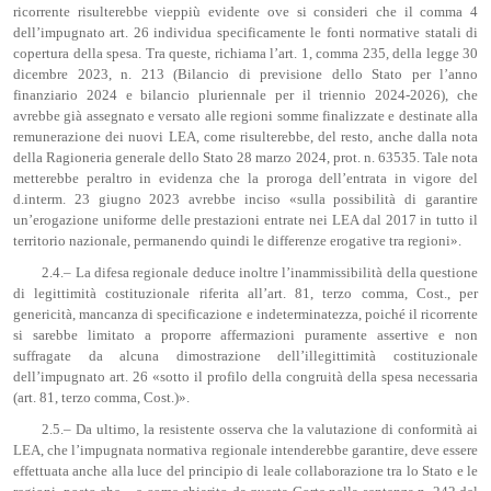
ricorrente risulterebbe vieppiù evidente ove si consideri che il comma 4
dell’impugnato art. 26 individua specificamente le fonti normative statali di
copertura della spesa. Tra queste, richiama l’art. 1, comma 235, della legge 30
dicembre 2023, n. 213 (Bilancio di previsione dello Stato per l’anno
finanziario 2024 e bilancio pluriennale per il triennio 2024-2026), che
avrebbe già assegnato e versato alle regioni somme finalizzate e destinate alla
remunerazione dei nuovi LEA, come risulterebbe, del resto, anche dalla nota
della Ragioneria generale dello Stato 28 marzo 2024, prot. n. 63535. Tale nota
metterebbe peraltro in evidenza che la proroga dell’entrata in vigore del
d.interm. 23 giugno 2023 avrebbe inciso «sulla possibilità di garantire
un’erogazione uniforme delle prestazioni entrate nei LEA dal 2017 in tutto il
territorio nazionale, permanendo quindi le differenze erogative tra regioni».
2.4.– La difesa regionale deduce inoltre l’inammissibilità della questione
di legittimità costituzionale riferita all’art. 81, terzo comma, Cost., per
genericità, mancanza di specificazione e indeterminatezza, poiché il ricorrente
si sarebbe limitato a proporre affermazioni puramente assertive e non
suffragate da alcuna dimostrazione dell’illegittimità costituzionale
dell’impugnato art. 26 «sotto il profilo della congruità della spesa necessaria
(art. 81, terzo comma, Cost.)».
2.5.– Da ultimo, la resistente osserva che la valutazione di conformità ai
LEA, che l’impugnata normativa regionale intenderebbe garantire, deve essere
effettuata anche alla luce del principio di leale collaborazione tra lo Stato e le