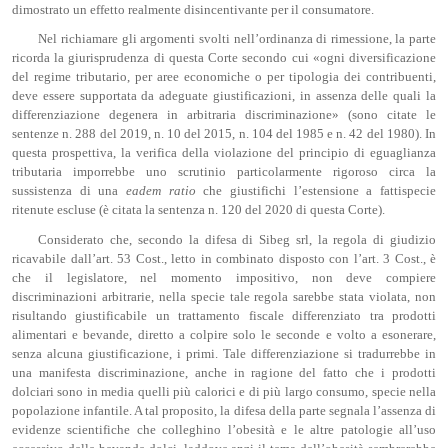
dimostrato un effetto realmente disincentivante per il consumatore.
Nel richiamare gli argomenti svolti nell’ordinanza di rimessione, la parte
ricorda la giurisprudenza di questa Corte secondo cui «ogni diversificazione
del regime tributario, per aree economiche o per tipologia dei contribuenti,
deve essere supportata da adeguate giustificazioni, in assenza delle quali la
differenziazione degenera in arbitraria discriminazione» (sono citate le
sentenze n. 288 del 2019, n. 10 del 2015, n. 104 del 1985 e n. 42 del 1980). In
questa prospettiva, la verifica della violazione del principio di eguaglianza
tributaria imporrebbe uno scrutinio particolarmente rigoroso circa la
sussistenza di una
eadem
ratio
che giustifichi l’estensione a fattispecie
ritenute escluse (è citata la sentenza n. 120 del 2020 di questa Corte).
Considerato che, secondo la difesa di Sibeg srl, la regola di giudizio
ricavabile dall’art. 53 Cost., letto in combinato disposto con l’art. 3 Cost., è
che il legislatore, nel momento impositivo, non deve compiere
discriminazioni arbitrarie, nella specie tale regola sarebbe stata violata, non
risultando giustificabile un trattamento fiscale differenziato tra prodotti
alimentari e bevande, diretto a colpire solo le seconde e volto a esonerare,
senza alcuna giustificazione, i primi. Tale differenziazione si tradurrebbe in
una manifesta discriminazione, anche in ragione del fatto che i prodotti
dolciari sono in media quelli più calorici e di più largo consumo, specie nella
popolazione infantile. A tal proposito, la difesa della parte segnala l’assenza di
evidenze scientifiche che colleghino l’obesità e le altre patologie all’uso