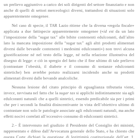
un prelievo aggiuntivo a carico dei soli dirigenti del settore finanziario e non
anche di quelli di settori merceologici diversi, trattandosi di situazioni solo
apparentemente omogenee.
Nel caso di specie, il TAR Lazio ritiene che la diversa «regola fiscale»
applicata a due fattispecie apparentemente omogenee («
id
est
da un lato
l’imposizione della “sugar tax” alle bibite contenenti edulcoranti, dall’altro
lato la mancata imposizione della “sugar tax” agli altri prodotti alimentari
diversi dalle bevande contenenti i medesimi edulcoranti») non trovi alcuna
giustificazione né nel testo della legge, né nella relazione illustrativa del
disegno di legge: e ciò in spregio del fatto che il fine ultimo di tale prelievo
(contrastare l’obesità, il diabete e il consumo di sostanze edulcoranti
sintetiche) ben avrebbe potuto realizzarsi incidendo anche su prodotti
alimentari diversi dalle bevande analcoliche.
Nessuna lesione del citato principio di eguaglianza tributaria viene,
invece, ravvisata nel fatto che la
sugar
tax
si applichi indistintamente sia agli
edulcoranti naturali che a quelli sintetici, essendo predicabile sia per i primi
che per i secondi la finalità disincentivante in vista dell’obiettivo ultimo di
contrastare non solo le patologie associate agli edulcoranti naturali, ma anche
effetti nocivi correlati all’eccessivo consumo di edulcoranti sintetici.
2.– È intervenuto nel giudizio il Presidente del Consiglio dei ministri,
rappresentato e difeso dall’Avvocatura generale dello Stato, e ha chiesto che
questa Corte dichiari la questione di legittimità costituzionale dell’art. 1,