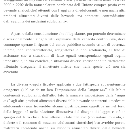
2009 e 2202 della nomenclatura combinata dell’Unione europea (ossia certe
bevande analcoliche) ottenuti con l’aggiunta di edulcoranti, e non anche altri
prodotti alimentari diversi dalle bevande ma parimenti contraddistinti
dall’aggiunta dei medesimi edulcoranti».
A partire dalla considerazione che il legislatore, pur potendo determinare
discrezionalmente i singoli fatti espressivi della capacità contributiva, deve
comunque operare il riparto del carico pubblico secondo criteri di coerenza
interna, non contraddittorietà, adeguatezza e non arbitrarietà, al fine di
assicurare che a situazioni di fatto eguali corrispondano eguali regimi
impositivi e, in via correlata, a situazioni diverse corrisponda un trattamento
tributario diseguale, il rimettente ritiene che, nella specie, ciò non sia
avvenuto.
La diversa «regola fiscale» applicata a due fattispecie apparentemente
omogenee («
id
est
da un lato l’imposizione della “
sugar
tax
” alle bibite
contenenti edulcoranti, dall’altro lato la mancata imposizione della “
sugar
tax
” agli altri prodotti alimentari diversi dalle bevande contenenti i medesimi
edulcoranti») non troverebbe alcuna giustificazione oggettiva né nel testo
della legge, né nella relazione illustrativa del disegno di legge: e ciò in
spregio del fatto che il fine ultimo di tale prelievo (contrastare l’obesità, il
diabete e il consumo di sostanze edulcoranti sintetiche) ben avrebbe potuto
realizzarsi incidendo anche sui prodotti alimentari diversi dalle bevande