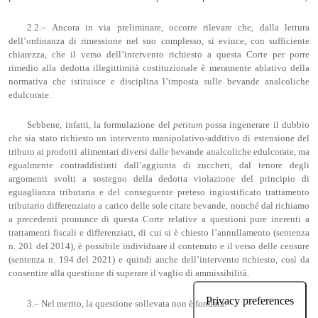
2.2.– Ancora in via preliminare, occorre rilevare che, dalla lettura
dell’ordinanza di rimessione nel suo complesso, si evince, con sufficiente
chiarezza, che il verso dell’intervento richiesto a questa Corte per porre
rimedio alla dedotta illegittimità costituzionale è meramente ablativo della
normativa che istituisce e disciplina l’imposta sulle bevande analcoliche
edulcorate.
Sebbene, infatti, la formulazione del
petitum
possa ingenerare il dubbio
che sia stato richiesto un intervento manipolativo-additivo di estensione del
tributo ai prodotti alimentari diversi dalle bevande analcoliche edulcorate, ma
egualmente contraddistinti dall’aggiunta di zuccheri, dal tenore degli
argomenti svolti a sostegno della dedotta violazione del principio di
eguaglianza tributaria e del conseguente preteso ingiustificato trattamento
tributario differenziato a carico delle sole citate bevande, nonché dal richiamo
a precedenti pronunce di questa Corte relative a questioni pure inerenti a
trattamenti fiscali e differenziati, di cui si è chiesto l’annullamento (sentenza
n. 201 del 2014), è possibile individuare il contenuto e il verso delle censure
(sentenza n. 194 del 2021) e quindi anche dell’intervento richiesto, così da
consentire alla questione di superare il vaglio di ammissibilità.
3.– Nel merito, la questione sollevata non è fondata.