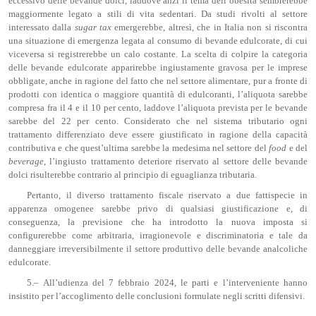
eccessivo delle bevande dolci, laddove anzi il tema dell’obesità sembrerebbe
maggiormente legato a stili di vita sedentari. Da studi rivolti al settore
interessato dalla
sugar
tax
emergerebbe, altresì, che in Italia non si riscontra
una situazione di emergenza legata al consumo di bevande edulcorate, di cui
viceversa si registrerebbe un calo costante. La scelta di colpire la categoria
delle bevande edulcorate apparirebbe ingiustamente gravosa per le imprese
obbligate, anche in ragione del fatto che nel settore alimentare, pur a fronte di
prodotti con identica o maggiore quantità di edulcoranti, l’aliquota sarebbe
compresa fra il 4 e il 10 per cento, laddove l’aliquota prevista per le bevande
sarebbe del 22 per cento. Considerato che nel sistema tributario ogni
trattamento differenziato deve essere giustificato in ragione della capacità
contributiva e che quest’ultima sarebbe la medesima nel settore del
food
e del
beverage
, l’ingiusto trattamento deteriore riservato al settore delle bevande
dolci risulterebbe contrario al principio di eguaglianza tributaria.
Pertanto, il diverso trattamento fiscale riservato a due fattispecie in
apparenza omogenee sarebbe privo di qualsiasi giustificazione e, di
conseguenza, la previsione che ha introdotto la nuova imposta si
configurerebbe come arbitraria, irragionevole e discriminatoria e tale da
danneggiare irreversibilmente il settore produttivo delle bevande analcoliche
edulcorate.
5.– All’udienza del 7 febbraio 2024, le parti e l’interveniente hanno
insistito per l’accoglimento delle conclusioni formulate negli scritti difensivi.