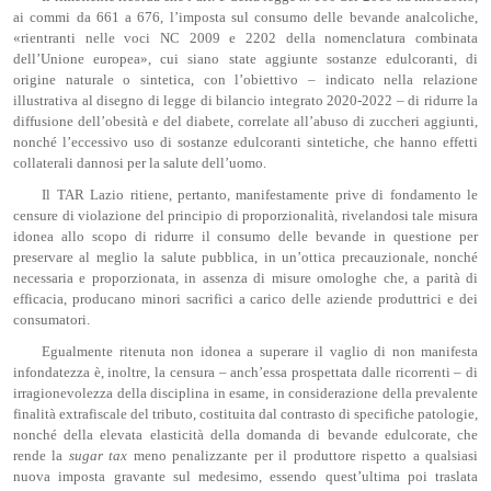
ai commi da 661 a 676, l’imposta sul consumo delle bevande analcoliche,
«rientranti nelle voci NC 2009 e 2202 della nomenclatura combinata
dell’Unione europea», cui siano state aggiunte sostanze edulcoranti, di
origine naturale o sintetica, con l’obiettivo – indicato nella relazione
illustrativa al disegno di legge di bilancio integrato 2020-2022 – di ridurre la
diffusione dell’obesità e del diabete, correlate all’abuso di zuccheri aggiunti,
nonché l’eccessivo uso di sostanze edulcoranti sintetiche, che hanno effetti
collaterali dannosi per la salute dell’uomo.
Il TAR Lazio ritiene, pertanto, manifestamente prive di fondamento le
censure di violazione del principio di proporzionalità, rivelandosi tale misura
idonea allo scopo di ridurre il consumo delle bevande in questione per
preservare al meglio la salute pubblica, in un’ottica precauzionale, nonché
necessaria e proporzionata, in assenza di misure omologhe che, a parità di
efficacia, producano minori sacrifici a carico delle aziende produttrici e dei
consumatori.
Egualmente ritenuta non idonea a superare il vaglio di non manifesta
infondatezza è, inoltre, la censura – anch’essa prospettata dalle ricorrenti – di
irragionevolezza della disciplina in esame, in considerazione della prevalente
finalità extrafiscale del tributo, costituita dal contrasto di specifiche patologie,
nonché della elevata elasticità della domanda di bevande edulcorate, che
rende la
sugar
tax
meno penalizzante per il produttore rispetto a qualsiasi
nuova imposta gravante sul medesimo, essendo quest’ultima poi traslata