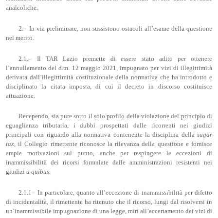
analcoliche.
2.– In via preliminare, non sussistono ostacoli all’esame della questione
nel merito.
2.1.– Il TAR Lazio premette di essere stato adito per ottenere
l’annullamento del d.m. 12 maggio 2021, impugnato per vizi di illegittimità
derivata dall’illegittimità costituzionale della normativa che ha introdotto e
disciplinato la citata imposta, di cui il decreto in discorso costituisce
attuazione.
Recependo, sia pure sotto il solo profilo della violazione del principio di
eguaglianza tributaria, i dubbi prospettati dalle ricorrenti nei giudizi
principali con riguardo alla normativa contenente la disciplina della
sugar
tax
,
il Collegio rimettente riconosce la rilevanza della questione e fornisce
ampie motivazioni sul punto, anche per respingere le eccezioni di
inammissibilità dei ricorsi formulate dalle amministrazioni resistenti nei
giudizi
a
qu
ibus
.
2.1.1– In particolare, quanto all’eccezione di inammissibilità per difetto
di incidentalità, il rimettente ha ritenuto che il ricorso, lungi dal risolversi in
un’inammissibile impugnazione di una legge, miri all’accertamento dei vizi di