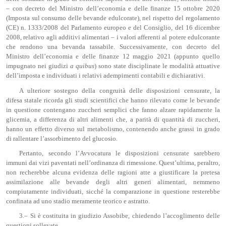
– con decreto del Ministro dell’economia e delle finanze 15 ottobre 2020
(Imposta sul consumo delle bevande edulcorate), nel rispetto del regolamento
(CE) n. 1333/2008 del Parlamento europeo e del Consiglio, del 16 dicembre
2008, relativo agli additivi alimentari – i valori afferenti al potere edulcorante
che rendono una bevanda tassabile. Successivamente, con decreto del
Ministro dell’economia e delle finanze 12 maggio 2021 (appunto quello
impugnato nei giudizi
a
quibus
) sono state disciplinate le modalità attuative
dell’imposta e individuati i relativi adempimenti contabili e dichiarativi.
A ulteriore sostegno della congruità delle disposizioni censurate, la
difesa statale ricorda gli studi scientifici che hanno rilevato come le bevande
in questione contengano zuccheri semplici che fanno alzare rapidamente la
glicemia, a differenza di altri alimenti che, a parità di quantità di zuccheri,
hanno un effetto diverso sul metabolismo, contenendo anche grassi in grado
di rallentare l’assorbimento del glucosio.
Pertanto, secondo l’Avvocatura le disposizioni censurate sarebbero
immuni dai vizi paventati nell’ordinanza di rimessione. Quest’ultima, peraltro,
non recherebbe alcuna evidenza delle ragioni atte a giustificare la pretesa
assimilazione alle bevande degli altri generi alimentari, nemmeno
compiutamente individuati, sicché la comparazione in questione resterebbe
confinata ad uno stadio meramente teorico e astratto.
3.– Si è costituita in giudizio Assobibe, chiedendo l’accoglimento delle
questioni sollevate.