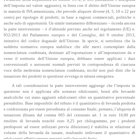
dell’imposta sul valore aggiunto), in linea con il diritto dell’Unione europea
in materia di IVA armonizzata, che prevede aliquote diverse (4, 5, 10 o 22 per
cento) per tipologie di prodotti, in base a ragioni commerciali, politiche o
anche solo di opportunità. Un simile trattamento differenziato – ricorda ancora
la parte interveniente – è d’altronde previsto anche nel regolamento (UE) n.
952/2013 del Parlamento europeo e del Consiglio, del 9 ottobre 2013,
istitutivo del codice doganale dell’Unione. In specie, si sottolinea che la
suddetta normativa europea stabilisce che alle merci contemplate dalla
nomenclatura combinata, destinate all’esportazione e all’importazione da e
verso il territorio dell’Unione europea, debbano essere applicati i dazi
convenzionali o autonomi normali previsti in corrispondenza di ciascuna
voce della medesima nomenclatura combinata, sicché non può dirsi che la
tassazione dei prodotti in questione avvenga in misura omogenea.
A tali considerazioni la parte interveniente aggiunge che l’imposta in
questione non è applicata alle sostanze edulcoranti, bensì alle bevande
analcoliche cui siano aggiunti edulcoranti oltre un quantitativo percentuale
prestabilito. Base imponibile del tributo è il quantitativo di bevanda prodotta
e confezionata per essere preordinata al consumo finale; pertanto, l’aliquota di
tassazione (fissata dal comma 665 del censurato art. 1 in euro 10,00 per
ettolitro di bevanda nonché euro 0,25 per chilogrammo, per i prodotti
predisposti ad essere utilizzati previa diluizione) è stabilita in relazione al
volume della bevanda da tassare, risultando irrilevante il quantitativo di
edulcoranti effettivamente presenti nella bevanda finita.