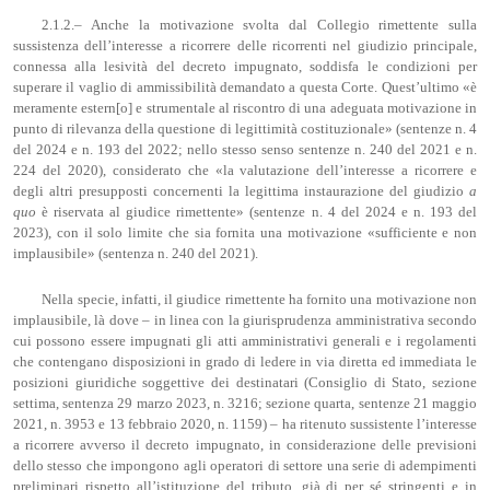
2.1.2.– Anche la motivazione svolta dal Collegio rimettente sulla
sussistenza dell’interesse a ricorrere delle ricorrenti nel giudizio principale,
connessa alla lesività del decreto impugnato, soddisfa le condizioni per
superare il vaglio di ammissibilità demandato a questa Corte. Quest’ultimo «è
meramente estern[o] e strumentale al riscontro di una adeguata motivazione in
punto di rilevanza della questione di legittimità costituzionale» (sentenze n. 4
del 2024 e n. 193 del 2022; nello stesso senso sentenze n. 240 del 2021 e n.
224 del 2020), considerato che «la valutazione dell’interesse a ricorrere e
degli altri presupposti concernenti la legittima instaurazione del giudizio
a
quo
è riservata al giudice rimettente» (sentenze n. 4 del 2024 e n. 193 del
2023), con il solo limite che sia fornita una motivazione «sufficiente e non
implausibile» (sentenza n. 240 del 2021).
Nella specie, infatti, il giudice rimettente ha fornito una motivazione non
implausibile, là dove – in linea con la giurisprudenza amministrativa secondo
cui possono essere impugnati gli atti amministrativi generali e i regolamenti
che contengano disposizioni in grado di ledere in via diretta ed immediata le
posizioni giuridiche soggettive dei destinatari (Consiglio di Stato, sezione
settima, sentenza 29 marzo 2023, n. 3216; sezione quarta, sentenze 21 maggio
2021, n. 3953 e 13 febbraio 2020, n. 1159) – ha ritenuto sussistente l’interesse
a ricorrere avverso il decreto impugnato, in considerazione delle previsioni
dello stesso che impongono agli operatori di settore una serie di adempimenti
preliminari rispetto all’istituzione del tributo, già di per sé stringenti e in