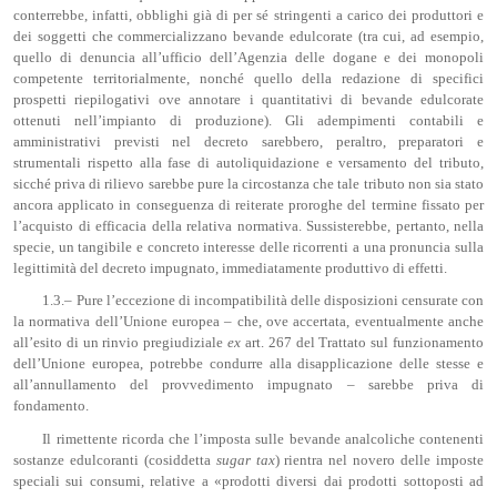
conterrebbe, infatti, obblighi già di per sé stringenti a carico dei produttori e
dei soggetti che commercializzano bevande edulcorate (tra cui, ad esempio,
quello di denuncia all’ufficio dell’Agenzia delle dogane e dei monopoli
competente territorialmente, nonché quello della redazione di specifici
prospetti riepilogativi ove annotare i quantitativi di bevande edulcorate
ottenuti nell’impianto di produzione). Gli adempimenti contabili e
amministrativi previsti nel decreto sarebbero, peraltro, preparatori e
strumentali rispetto alla fase di autoliquidazione e versamento del tributo,
sicché priva di rilievo sarebbe pure la circostanza che tale tributo non sia stato
ancora applicato in conseguenza di reiterate proroghe del termine fissato per
l’acquisto di efficacia della relativa normativa. Sussisterebbe, pertanto, nella
specie, un tangibile e concreto interesse delle ricorrenti a una pronuncia sulla
legittimità del decreto impugnato, immediatamente produttivo di effetti.
1.3.– Pure l’eccezione di incompatibilità delle disposizioni censurate con
la normativa dell’Unione europea – che, ove accertata, eventualmente anche
all’esito di un rinvio pregiudiziale
ex
art. 267 del Trattato sul funzionamento
dell’Unione europea, potrebbe condurre alla disapplicazione delle stesse e
all’annullamento del provvedimento impugnato – sarebbe priva di
fondamento.
Il rimettente ricorda che l’imposta sulle bevande analcoliche contenenti
sostanze edulcoranti (cosiddetta
sugar
tax
) rientra nel novero delle imposte
speciali sui consumi, relative a «prodotti diversi dai prodotti sottoposti ad