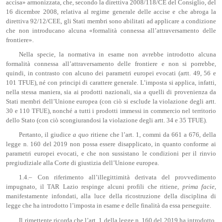
accisa» armonizzata, che, secondo la direttiva 2008/118/CE del Consiglio, del
16 dicembre 2008, relativa al regime generale delle accise e che abroga la
direttiva 92/12/CEE, gli Stati membri sono abilitati ad applicare a condizione
che non introducano alcuna «formalità connessa all’attraversamento delle
frontiere».
Nella specie, la normativa in esame non avrebbe introdotto alcuna
formalità connessa all’attraversamento delle frontiere e non si porrebbe,
quindi, in contrasto con alcuno dei parametri europei evocati (artt. 49, 56 e
101 TFUE), né con principi di carattere generale. L’imposta si applica, infatti,
nella stessa maniera, sia ai prodotti nazionali, sia a quelli di provenienza da
Stati membri dell’Unione europea (con ciò si esclude la violazione degli artt.
30 e 110 TFUE), nonché a tutti i prodotti immessi in commercio nel territorio
dello Stato (con ciò scongiurandosi la violazione degli artt. 34 e 35 TFUE).
Pertanto, il giudice
a quo
ritiene che l’art. 1, commi da 661 a 676, della
legge n. 160 del 2019 non possa essere disapplicato, in quanto conforme ai
parametri europei evocati, e che non sussistano le condizioni per il rinvio
pregiudiziale alla Corte di giustizia dell’Unione europea.
1.4.– Con riferimento all’illegittimità derivata del provvedimento
impugnato, il TAR Lazio respinge alcuni profili che ritiene,
prima
facie
,
manifestamente infondati, alla luce della ricostruzione della disciplina di
legge che ha introdotto l’imposta in esame e delle finalità da essa perseguite.
Il rimettente ricorda che l’art. 1 della legge n. 160 del 2019 ha introdotto,