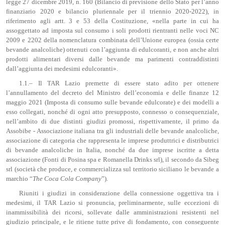
legge 27 dicembre 2019, n. 160 (Bilancio di previsione dello Stato per l’anno
finanziario 2020 e bilancio pluriennale per il triennio 2020-2022), in
riferimento agli artt. 3 e 53 della Costituzione, «nella parte in cui ha
assoggettato ad imposta sul consumo i soli prodotti rientranti nelle voci NC
2009 e 2202 della nomenclatura combinata dell’Unione europea (ossia certe
bevande analcoliche) ottenuti con l’aggiunta di edulcoranti, e non anche altri
prodotti alimentari diversi dalle bevande ma parimenti contraddistinti
dall’aggiunta dei medesimi edulcoranti».
1.1.– Il TAR Lazio premette di essere stato adito per ottenere
l’annullamento del decreto del Ministro dell’economia e delle finanze 12
maggio 2021 (Imposta di consumo sulle bevande edulcorate) e dei modelli a
esso collegati, nonché di ogni atto presupposto, connesso o consequenziale,
nell’ambito di due distinti giudizi promossi, rispettivamente, il primo da
Assobibe - Associazione italiana tra gli industriali delle bevande analcoliche,
associazione di categoria che rappresenta le imprese produttrici e distributrici
di bevande analcoliche in Italia, nonché da due imprese iscritte a detta
associazione (Fonti di Posina spa e Romanella Drinks srl), il secondo da Sibeg
srl (società che produce, e commercializza sul territorio siciliano le bevande a
marchio “
The Coca Cola Company
”).
Riuniti i giudizi in considerazione della connessione oggettiva tra i
medesimi, il TAR Lazio si pronuncia, preliminarmente, sulle eccezioni di
inammissibilità dei ricorsi, sollevate dalle amministrazioni resistenti nel
giudizio principale, e le ritiene tutte prive di fondamento, con conseguente