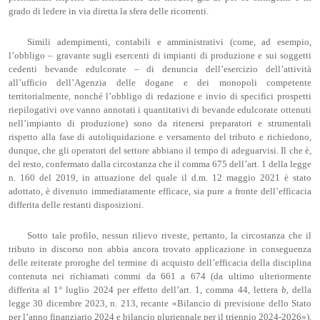
grado di ledere in via diretta la sfera delle ricorrenti.
Simili adempimenti, contabili e amministrativi (come, ad esempio,
l’obbligo – gravante sugli esercenti di impianti di produzione e sui soggetti
cedenti bevande edulcorate – di denuncia dell’esercizio dell’attività
all’ufficio dell’Agenzia delle dogane e dei monopoli competente
territorialmente, nonché l’obbligo di redazione e invio di specifici prospetti
riepilogativi ove vanno annotati i quantitativi di bevande edulcorate ottenuti
nell’impianto di produzione) sono da ritenersi preparatori e strumentali
rispetto alla fase di autoliquidazione e versamento del tributo e richiedono,
dunque, che gli operatori del settore abbiano il tempo di adeguarvisi. Il che è,
del resto, confermato dalla circostanza che il comma 675 dell’art. 1 della legge
n. 160 del 2019, in attuazione del quale il d.m. 12 maggio 2021 è stato
adottato, è divenuto immediatamente efficace, sia pure a fronte dell’efficacia
differita delle restanti disposizioni.
Sotto tale profilo, nessun rilievo riveste, pertanto, la circostanza che il
tributo in discorso non abbia ancora trovato applicazione in conseguenza
delle reiterate proroghe del termine di acquisto dell’efficacia della disciplina
contenuta nei richiamati commi da 661 a 674 (da ultimo ulteriormente
differita al 1° luglio 2024 per effetto dell’art. 1, comma 44, lettera
b
, della
legge 30 dicembre 2023, n. 213, recante «Bilancio di previsione dello Stato
per l’anno finanziario 2024 e bilancio pluriennale per il triennio 2024-2026»).