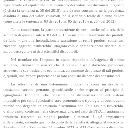
ragionevole ed equilibrato bilanciamento dei valori costituzionali in gioco»
(è citata la sentenza n. 58 del 2018), tale da non consentire né la prevalenza
assoluta di uno dei valori coinvolti, né il sacrificio totale di alcuno di loro
(sono citate le sentenze n. 63 del 2016, n. 85 del 2013 e n. 264 del 2012).
Tanto considerato, la parte interveniente ritiene – anche sulla scia della
sentenza di questa Corte n. 83 del 2015 in materia di tassazione dei prodotti
da fumo – che una incondizionata tassazione di tutti i prodotti contenenti
zuccheri aggiunti risulterebbe irragionevole e sproporzionata rispetto allo
scopo perseguito e ai dati scientifici disponibili.
Nel ricordare che l’imposta in esame risponde a un’esigenza di ordine
sanitario, l’Avvocatura osserva che il prelievo fiscale dovrebbe provocare,
attraverso la sua traslazione economica, un aumento del prezzo di tali prodotti
e, quindi, una minore propensione al loro acquisto da parte dei consumatori.
La selezione di una determinata produzione come meritevole di
tassazione sarebbe, pertanto, giustificabile anche rispetto al principio di
eguaglianza tributaria, che consente una differenziazione del sistema
impositivo per settori produttivi, aree economiche o tipologia di contribuenti,
purché non degeneri in arbitraria discriminazione. Tale assunto troverebbe,
d’altro canto, conferma nella circostanza che, nel caso dell’IVA, il trattamento
tributario riservato ai singoli prodotti alimentari è già ampiamente
differenziato, secondo quanto disposto dalla Tabella A, allegata al decreto del
Presidente della Repubblica 26 ottobre 1972, n. 633 (Istituzione e disciplina