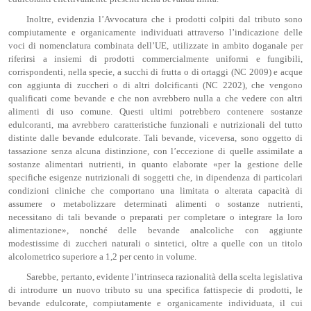
Inoltre, evidenzia l’Avvocatura che i prodotti colpiti dal tributo sono
compiutamente e organicamente individuati attraverso l’indicazione delle
voci di nomenclatura combinata dell’UE, utilizzate in ambito doganale per
riferirsi a insiemi di prodotti commercialmente uniformi e fungibili,
corrispondenti, nella specie, a succhi di frutta o di ortaggi (NC 2009) e acque
con aggiunta di zuccheri o di altri dolcificanti (NC 2202), che vengono
qualificati come bevande e che non avrebbero nulla a che vedere con altri
alimenti di uso comune. Questi ultimi potrebbero contenere sostanze
edulcoranti, ma avrebbero caratteristiche funzionali e nutrizionali del tutto
distinte dalle bevande edulcorate. Tali bevande, viceversa, sono oggetto di
tassazione senza alcuna distinzione, con l’eccezione di quelle assimilate a
sostanze alimentari nutrienti, in quanto elaborate «per la gestione delle
specifiche esigenze nutrizionali di soggetti che, in dipendenza di particolari
condizioni cliniche che comportano una limitata o alterata capacità di
assumere o metabolizzare determinati alimenti o sostanze nutrienti,
necessitano di tali bevande o preparati per completare o integrare la loro
alimentazione», nonché delle bevande analcoliche con aggiunte
modestissime di zuccheri naturali o sintetici, oltre a quelle con un titolo
alcolometrico superiore a 1,2 per cento in volume.
Sarebbe, pertanto, evidente l’intrinseca razionalità della scelta legislativa
di introdurre un nuovo tributo su una specifica fattispecie di prodotti, le
bevande edulcorate, compiutamente e organicamente individuata, il cui