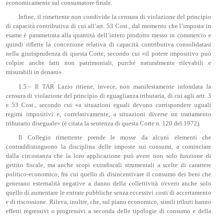
economicamente sul consumatore finale.
Infine, il rimettente non condivide la censura di violazione del principio
di capacità contributiva di cui all’art. 53 Cost., dal momento che l’imposta in
esame è parametrata alla quantità dell’intero prodotto messo in commercio e
quindi riflette la concezione relativa di capacità contributiva consolidatasi
nella giurisprudenza di questa Corte, secondo cui «il potere impositivo può
colpire anche fatti non patrimoniali, purché naturalmente rilevabili e
misurabili in denaro».
1.5.– Il TAR Lazio ritiene, invece, non manifestamente infondata la
censura di violazione del principio di eguaglianza tributaria, di cui agli artt. 3
e 53 Cost., secondo cui «a situazioni eguali devono corrispondere uguali
regimi impositivi e, correlativamente, a situazioni diverse un trattamento
tributario diseguale» (è citata la sentenza di questa Corte n. 120 del 1972).
Il Collegio rimettente prende le mosse da alcuni elementi che
contraddistinguono la disciplina delle imposte sui consumi, a cominciare
dalla circostanza che la loro applicazione può avere non solo funzione di
gettito fiscale, ma anche scopi extrafiscali strumentali a scelte di carattere
politico-economico, fra cui quello di disincentivare il consumo dei beni che
generano esternalità negative a danno della collettività ovvero anche solo
quello di aumentare le entrate pubbliche senza eccessivi costi di accertamento
e di riscossione. Rileva, inoltre, che, sul piano economico, simili tributi hanno
effetti regressivi o progressivi a seconda delle tipologie di consumo e della