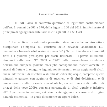
Considerato in diritto
1.– Il TAR Lazio ha sollevato questione di legittimità costituzionale
dell’art. 1, commi da 661 a 676, della legge n. 160 del 2019, in riferimento al
principio di eguaglianza tributaria di cui agli artt. 3 e 53 Cost.
1.1.– Le citate disposizioni – premette il rimettente – hanno introdotto e
disciplinato l’«imposta sul consumo delle bevande analcoliche […]
denominate bevande edulcorate» (comma 661). Tali si intendono «i prodotti
finiti e i prodotti predisposti per essere utilizzati […] previa diluizione,
rientranti nelle voci NC 2009 e 2202 della nomenclatura combinata
dell’Unione europea» (comma 662) (che corrispondono, rispettivamente, a:
succhi di frutta e di ortaggi e legumi, non fermentati, senza aggiunta di alcol,
anche addizionati di zuccheri o di altri dolcificanti; acque, comprese quelle
minerali e gassate, con aggiunta di zucchero o di altri dolcificanti o di
aromatizzanti e altre bevande non alcoliche, esclusi i succhi di frutta e di
ortaggi della voce 2009), con una percentuale di alcol uguale o inferiore
all’1,2 per cento in volume, cui siano state aggiunte sostanze – di origine
naturale o sintetica – in grado di conferire un sapore dolce.
L’imposta colpisce l’immissione in commercio nel territorio nazionale