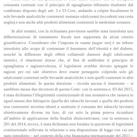
censurata contrasti con il principio di eguaglianza tributaria risultante dal
combinato disposto degli artt. 3 e 53 Cost., andando a colpire fiscalmente le
sole bevande analcoliche contenenti sostanze edulcoranti (eccedenti una certa
soglia) e non anche altri prodotti alimentari contenenti le medesime sostanze.
In altri termini, con la richiamata previsione sarebbe stata introdotta una
differenziazione di trattamento fiscale non supportata da alcun criterio
giustificativo. Considerato che l’imposta in esame (
sugar
tax
) è un tributo
introdotto allo scopo di contrastare il fenomeno dell’obesità e del diabete,
nonché la diffusione degli effetti collaterali dannosi degli edulcoranti
sintetici, il rimettente ritiene che, al fine di soddisfare il principio di
eguaglianza e ragionevolezza, il legislatore avrebbe dovuto spiegare le
ragioni per cui tale obiettivo deve essere perseguito colpendo solo gli
edulcoranti contenuti nelle bevande analcoliche e non quelli contenuti in altri
prodotti alimentari. In questa direzione – ricorda ancora il rimettente – si
sarebbero mosse due decisioni di questa Corte: con la sentenza n. 83 del 2015,
è stata dichiarata l’illegittimità costituzionale di una normativa che tassava in
egual misura due fattispecie (quella dei tabacchi lavorati e quella dei prodotti
non contenenti nicotina idonei a sostituire il consumo dei tabacchi lavorati)
obiettivamente diverse tra loro, di cui solo la prima poteva ricondursi
all’ambito di applicazione della finalità disincentivante; con la sentenza n.
201 del 2014, invece, è stata dichiarata non fondata la questione di legittimità
costituzionale sollevata in relazione a una disposizione di legge con cui era
stato introdotto – nel contesto della crisi finanziaria internazionale del 2011 –