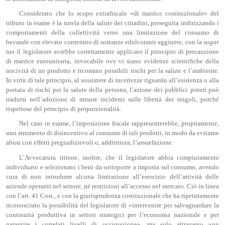
Considerato che lo scopo extrafiscale «di matrice costituzionale» del
tributo in esame è la tutela della salute dei cittadini, perseguita indirizzando i
comportamenti della collettività verso una limitazione del consumo di
bevande con elevato contenuto di sostanze edulcoranti aggiunte, con la
sugar
tax
il legislatore avrebbe correttamente applicato il principio di precauzione
di matrice eurounitaria, invocabile ove vi siano evidenze scientifiche della
nocività di un prodotto e ricorrano possibili rischi per la salute e l’ambiente.
In virtù di tale principio, al sussistere di incertezze riguardo all’esistenza o alla
portata di rischi per la salute della persona, l’azione dei pubblici poteri può
tradursi nell’adozione di misure incidenti sulle libertà dei singoli, purché
rispettose del principio di proporzionalità.
Nel caso in esame, l’imposizione fiscale rappresenterebbe, propriamente,
uno strumento di disincentivo al consumo di tali prodotti, in modo da evitarne
abusi con effetti pregiudizievoli o, addirittura, l’assuefazione.
L’Avvocatura ritiene, inoltre, che il legislatore abbia compiutamente
individuato e selezionato i beni da sottoporre a imposta sul consumo, avendo
cura di non introdurre alcuna limitazione all’esercizio dell’attività delle
aziende operanti nel settore, né restrizioni all’accesso nel mercato. Ciò in linea
con l’art. 41 Cost., e con la giurisprudenza costituzionale che ha ripetutamente
riconosciuto la possibilità del legislatore di «intervenire per salvaguardare la
continuità produttiva in settori strategici per l’economia nazionale e per
garantire i correlati livelli di occupazione», ma solo attraverso «un