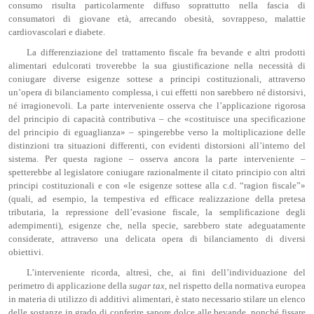
consumo risulta particolarmente diffuso soprattutto nella fascia di
consumatori di giovane età, arrecando obesità, sovrappeso, malattie
cardiovascolari e diabete.
La differenziazione del trattamento fiscale fra bevande e altri prodotti
alimentari edulcorati troverebbe la sua giustificazione nella necessità di
coniugare diverse esigenze sottese a principi costituzionali, attraverso
un’opera di bilanciamento complessa, i cui effetti non sarebbero né distorsivi,
né irragionevoli. La parte interveniente osserva che l’applicazione rigorosa
del principio di capacità contributiva – che «costituisce una specificazione
del principio di eguaglianza» – spingerebbe verso la moltiplicazione delle
distinzioni tra situazioni differenti, con evidenti distorsioni all’interno del
sistema. Per questa ragione – osserva ancora la parte interveniente –
spetterebbe al legislatore coniugare razionalmente il citato principio con altri
principi costituzionali e con «le esigenze sottese alla c.d. “ragion fiscale”»
(quali, ad esempio, la tempestiva ed efficace realizzazione della pretesa
tributaria, la repressione dell’evasione fiscale, la semplificazione degli
adempimenti), esigenze che, nella specie, sarebbero state adeguatamente
considerate, attraverso una delicata opera di bilanciamento di diversi
obiettivi.
L’interveniente ricorda, altresì, che, ai fini dell’individuazione del
perimetro di applicazione della
sugar
tax
,
nel rispetto della normativa europea
in materia di utilizzo di additivi alimentari, è stato necessario stilare un elenco
delle sostanze in grado di conferire sapore dolce alle bevande, nonché fissare