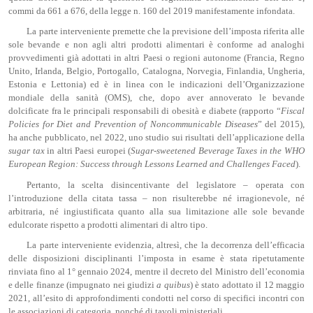
commi da 661 a 676, della legge n. 160 del 2019 manifestamente infondata.
La parte interveniente premette che la previsione dell’imposta riferita alle
sole bevande e non agli altri prodotti alimentari è conforme ad analoghi
provvedimenti già adottati in altri Paesi o regioni autonome (Francia, Regno
Unito, Irlanda, Belgio, Portogallo, Catalogna, Norvegia, Finlandia, Ungheria,
Estonia e Lettonia) ed è in linea con le indicazioni dell’Organizzazione
mondiale della sanità (OMS), che, dopo aver annoverato le bevande
dolcificate fra le principali responsabili di obesità e diabete (rapporto “
Fiscal
P
olicies
for
D
iet
and
Prevention
of
N
oncommunicable
D
iseases
” del 2015),
ha anche pubblicato, nel 2022, uno studio sui risultati dell’applicazione della
sugar
tax
in altri Paesi europei (
Sugar-
sweetened
Beverage
Taxes
in the WHO
European
Region
: Success
through
Lessons
Learned
and
Challenges
Faced
).
Pertanto, la scelta disincentivante del legislatore – operata con
l’introduzione della citata tassa – non risulterebbe né irragionevole, né
arbitraria, né ingiustificata quanto alla sua limitazione alle sole bevande
edulcorate rispetto a prodotti alimentari di altro tipo.
La parte interveniente evidenzia, altresì, che la decorrenza dell’efficacia
delle disposizioni disciplinanti l’imposta in esame è stata ripetutamente
rinviata fino al 1° gennaio 2024, mentre il decreto del Ministro dell’economia
e delle finanze (impugnato nei giudizi
a
quibus
) è stato adottato il 12 maggio
2021, all’esito di approfondimenti condotti nel corso di specifici incontri con
le associazioni di categoria, nonché di tavoli ministeriali.