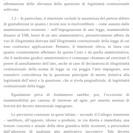
affermazione della rilevanza della questione di legittimità costituzionale
sollevata.
1.2.– In particolare, il rimettente esclude la sussistenza del preteso difetto
di giurisdizione in quanto i ricorsi non si risolverebbero – come assunto dalle
amministrazioni resistenti – nell’impugnazione di una legge, inammissibile
dinanzi al TAR, bensì di un atto amministrativo, presuntivamente affetto da
vizi di illegittimità derivata dall’illegittimità costituzionale della legge di cui
esso costituisce applicazione. Pertanto, il rimettente rileva, in linea con
quanto costantemente affermato da questa Corte e da quella amministrativa,
che il medesimo giudice amministrativo è comunque chiamato ad esercitare il
potere di annullamento dell’atto, anche in caso di declaratoria di illegittimità
costituzionale della norma di legge su cui poggia l’atto impugnato, non
essendovi coincidenza fra la questione principale di merito (relativa alla
legittimità dell’atto) e la questione, che si rivela pregiudiziale, di legittimità
costituzionale della legge.
Egualmente priva di fondamento sarebbe, poi, l’eccezione di
inammissibilità per carenza di interesse ad agire, per asserita assenza di
lesività del decreto ministeriale impugnato.
Le previsioni contenute in quest’ultimo – secondo il Collegio rimettente
– sarebbero, all’opposto, idonee a produrre, in via diretta e immediata, una
lesione concreta e attuale della sfera giuridica delle ricorrenti, a prescindere
dall’adozione di qualsiasi atto applicativo successivo. Tale decreto