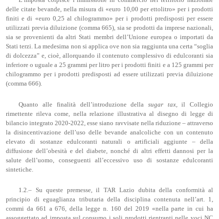
delle citate bevande, nella misura di «euro 10,00 per ettolitro» per i prodotti
finiti e di «euro 0,25 al chilogrammo» per i prodotti predisposti per essere
utilizzati previa diluizione (comma 665), sia se prodotti da imprese nazionali,
sia se provenienti da altri Stati membri dell’Unione europea o importati da
Stati terzi. La medesima non si applica ove non sia raggiunta una certa “soglia
di dolcezza” e, cioè, allorquando il contenuto complessivo di edulcoranti sia
inferiore o uguale a 25 grammi per litro per i prodotti finiti e a 125 grammi per
chilogrammo per i prodotti predisposti ad essere utilizzati previa diluizione
(comma 666).
Quanto alle finalità dell’introduzione della
sugar
tax
,
il Collegio
rimettente rileva come, nella relazione illustrativa al disegno di legge di
bilancio integrato 2020-2022, esse siano ravvisate nella riduzione – attraverso
la disincentivazione dell’uso delle bevande analcoliche con un contenuto
elevato di sostanze edulcoranti naturali o artificiali aggiunte – della
diffusione dell’obesità e del diabete, nonché di altri effetti dannosi per la
salute dell’uomo, conseguenti all’eccessivo uso di sostanze edulcoranti
sintetiche.
1.2.– Su queste premesse, il TAR Lazio dubita della conformità al
principio di eguaglianza tributaria della disciplina contenuta nell’art. 1,
commi da 661 a 676, della legge n. 160 del 2019 «nella parte in cui ha
assoggettato ad imposta sul consumo i soli prodotti rientranti nelle voci NC