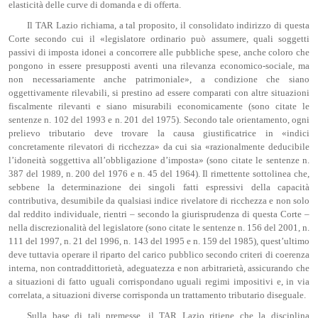
elasticità delle curve di domanda e di offerta.
Il TAR Lazio richiama, a tal proposito, il consolidato indirizzo di questa
Corte secondo cui il «legislatore ordinario può assumere, quali soggetti
passivi di imposta idonei a concorrere alle pubbliche spese, anche coloro che
pongono in essere presupposti aventi una rilevanza economico-sociale, ma
non necessariamente anche patrimoniale», a condizione che siano
oggettivamente rilevabili, si prestino ad essere comparati con altre situazioni
fiscalmente rilevanti e siano misurabili economicamente (sono citate le
sentenze n. 102 del 1993 e n. 201 del 1975). Secondo tale orientamento, ogni
prelievo tributario deve trovare la causa giustificatrice in «indici
concretamente rilevatori di ricchezza» da cui sia «razionalmente deducibile
l’idoneità soggettiva all’obbligazione d’imposta» (sono citate le sentenze n.
387 del 1989, n. 200 del 1976 e n. 45 del 1964). Il rimettente sottolinea che,
sebbene la determinazione dei singoli fatti espressivi della capacità
contributiva, desumibile da qualsiasi indice rivelatore di ricchezza e non solo
dal reddito individuale, rientri – secondo la giurisprudenza di questa Corte –
nella discrezionalità del legislatore (sono citate le sentenze n. 156 del 2001, n.
111 del 1997, n. 21 del 1996, n. 143 del 1995 e n. 159 del 1985), quest’ultimo
deve tuttavia operare il riparto del carico pubblico secondo criteri di coerenza
interna, non contraddittorietà, adeguatezza e non arbitrarietà, assicurando che
a situazioni di fatto uguali corrispondano uguali regimi impositivi e, in via
correlata, a situazioni diverse corrisponda un trattamento tributario diseguale.
Sulla base di tali premesse, il TAR Lazio ritiene che la disciplina