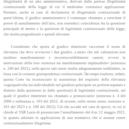
illegittimità di un atto amministrativo, derivati dalla pretesa illegittimità
costituzionale della legge di cui il medesimo costituisce applicazione.
Pertanto, anche in caso di declaratoria di illegittimità costituzionale di
quest’ultima, il giudice amministrativo è comunque chiamato a esercitare il
potere di annullamento dell’atto, non essendoci coincidenza fra la questione
principale di merito e la questione di legittimità costituzionale della legge,
che risulta pregiudiziale e quindi rilevante.
Considerato che spetta al giudice rimettente «accertare il nesso di
rilevanza che deve avvincere i due giudizi, a meno che tali valutazioni non
risultino manifestamente e incontrovertibilmente carenti, ovvero la
motivazione della loro esistenza sia manifestamente implausibile» (sentenza
n. 240 del 2021), nella specie tale onere risulta adeguatamente soddisfatto, in
linea con la costante giurisprudenza costituzionale. Da tempo risalente, infatti,
questa Corte ha riconosciuto la sussistenza del requisito della rilevanza
«ogniqualvolta sia individuabile nel giudizio principale un
petitum
separato e
distinto dalla questione (o dalle questioni) di legittimità costituzionale, sul
quale il giudice rimettente sia chiamato a pronunciarsi» (sentenza n. 4 del
2000 e ordinanza n. 103 del 2022; di recente, nello stesso senso, sentenze n.
161 del 2023 e n. 169 del 2022). Ciò che accade nel caso di specie, in cui si
chiede al TAR Lazio di pronunciare l’annullamento del d.m. 12 maggio 2021,
in quanto adottato in applicazione di una normativa che si assume essere
costituzionalmente illegittima.