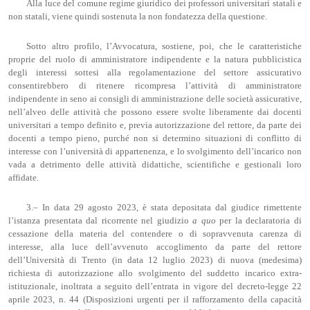
Alla luce del comune regime giuridico dei professori universitari statali e
non statali, viene quindi sostenuta la non fondatezza della questione.
Sotto altro profilo, l’Avvocatura, sostiene, poi, che le caratteristiche
proprie del ruolo di amministratore indipendente e la natura pubblicistica
degli interessi sottesi alla regolamentazione del settore assicurativo
consentirebbero di ritenere ricompresa l’attività di amministratore
indipendente in seno ai consigli di amministrazione delle società assicurative,
nell’alveo delle attività che possono essere svolte liberamente dai docenti
universitari a tempo definito e, previa autorizzazione del rettore, da parte dei
docenti a tempo pieno, purché non si determino situazioni di conflitto di
interesse con l’università di appartenenza, e lo svolgimento dell’incarico non
vada a detrimento delle attività didattiche, scientifiche e gestionali loro
affidate.
3.– In data 29 agosto 2023, è stata depositata dal giudice rimettente
l’istanza presentata dal ricorrente nel giudizio
a quo
per la declaratoria di
cessazione della materia del contendere o di sopravvenuta carenza di
interesse, alla luce dell’avvenuto accoglimento da parte del rettore
dell’Università di Trento (in data 12 luglio 2023) di nuova (medesima)
richiesta di autorizzazione allo svolgimento del suddetto incarico extra-
istituzionale, inoltrata a seguito dell’entrata in vigore del decreto-legge 22
aprile 2023, n. 44 (Disposizioni urgenti per il rafforzamento della capacità