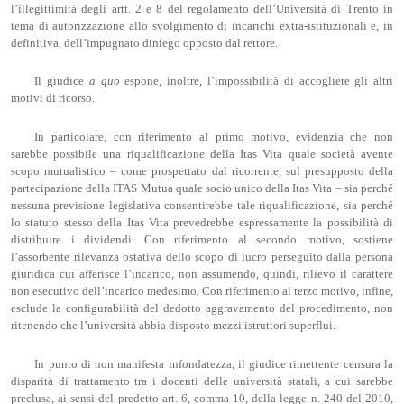
l’illegittimità degli artt. 2 e 8 del regolamento dell’Università di Trento in
tema di autorizzazione allo svolgimento di incarichi extra-istituzionali e, in
definitiva, dell’impugnato diniego opposto dal rettore.
Il giudice
a quo
espone, inoltre, l’impossibilità di accogliere gli altri
motivi di ricorso.
In particolare, con riferimento al primo motivo, evidenzia che non
sarebbe possibile una riqualificazione della Itas Vita quale società avente
scopo mutualistico – come prospettato dal ricorrente, sul presupposto della
partecipazione della ITAS Mutua quale socio unico della Itas Vita – sia perché
nessuna previsione legislativa consentirebbe tale riqualificazione, sia perché
lo statuto stesso della Itas Vita prevedrebbe espressamente la possibilità di
distribuire i dividendi. Con riferimento al secondo motivo, sostiene
l’assorbente rilevanza ostativa dello scopo di lucro perseguito dalla persona
giuridica cui afferisce l’incarico, non assumendo, quindi, rilievo il carattere
non esecutivo dell’incarico medesimo. Con riferimento al terzo motivo, infine,
esclude la configurabilità del dedotto aggravamento del procedimento, non
ritenendo che l’università abbia disposto mezzi istruttori superflui.
In punto di non manifesta infondatezza, il giudice rimettente censura la
disparità di trattamento tra i docenti delle università statali, a cui sarebbe
preclusa, ai sensi del predetto art. 6, comma 10, della legge n. 240 del 2010,