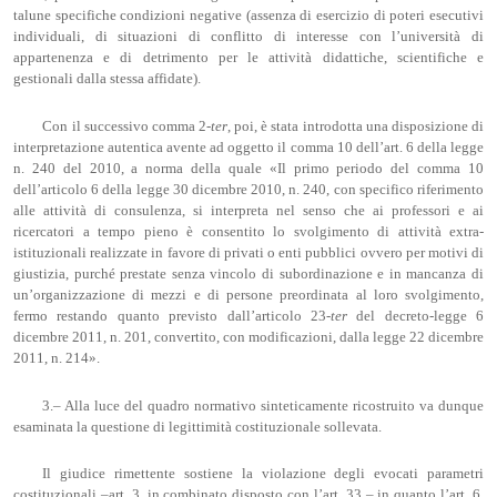
talune specifiche condizioni negative (assenza di esercizio di poteri esecutivi
individuali, di situazioni di conflitto di interesse con l’università di
appartenenza e di detrimento per le attività didattiche, scientifiche e
gestionali dalla stessa affidate).
Con il successivo comma 2-
ter
, poi, è stata introdotta una disposizione di
interpretazione autentica avente ad oggetto il comma 10 dell’art. 6 della legge
n. 240 del 2010, a norma della quale «Il primo periodo del comma 10
dell’articolo 6 della legge 30 dicembre 2010, n. 240, con specifico riferimento
alle attività di consulenza, si interpreta nel senso che ai professori e ai
ricercatori a tempo pieno è consentito lo svolgimento di attività extra-
istituzionali realizzate in favore di privati o enti pubblici ovvero per motivi di
giustizia, purché prestate senza vincolo di subordinazione e in mancanza di
un’organizzazione di mezzi e di persone preordinata al loro svolgimento,
fermo restando quanto previsto dall’articolo 23-
ter
del decreto-legge 6
dicembre 2011, n. 201, convertito, con modificazioni, dalla legge 22 dicembre
2011, n. 214».
3.– Alla luce del quadro normativo sinteticamente ricostruito va dunque
esaminata la questione di legittimità costituzionale sollevata.
Il giudice rimettente sostiene la violazione degli evocati parametri
costituzionali –art. 3, in combinato disposto con l’art. 33 – in quanto l’art. 6,