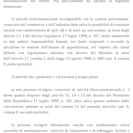
autorizzazione del rettore. Più precisamente ha operato la seguente
distinzione:
1) attività extra-istituzionali incompatibili con la carriera universitaria:
«esercizio del commercio e dell’industria fatta salva la possibilità di costituire
società con caratteristiche di
spin off
o di
start up
universitari, ai sensi degli
articoli 2 e 3 del decreto legislativo 27 luglio 1999, n. 297, anche assumendo
in tale ambito responsabilità formali, nei limiti temporali e secondo la
disciplina in materia dell’ateneo di appartenenza, nel rispetto dei criteri
definiti con regolamento adottato con decreto del Ministro ai sensi
dell’articolo 17, comma 3, della legge 23 agosto 1988, n. 400» (art. 6, comma
9, primo periodo);
2) attività che i professori e i ricercatori a tempo pieno:
a) non possono svolgere: «esercizio di attività libero-professionale […]
fermo quanto disposto dagli articoli 13, 14 e 15 del decreto del Presidente
della Repubblica 11 luglio 1980, n. 382, fatto salvo quanto stabilito dalle
convenzioni adottate ai sensi del comma 13 del presente articolo» (art. 6,
comma 9, secondo periodo);
b) possono svolgere liberamente «anche con retribuzione» senza
necessità di autorizzazione: «attività di valutazione e di referaggio, lezioni e