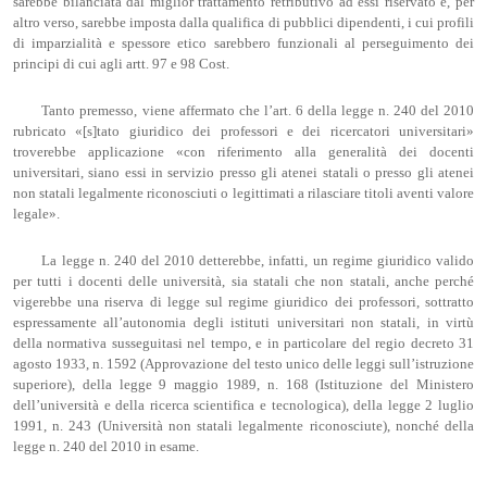
sarebbe bilanciata dal miglior trattamento retributivo ad essi riservato e, per
altro verso, sarebbe imposta dalla qualifica di pubblici dipendenti, i cui profili
di imparzialità e spessore etico sarebbero funzionali al perseguimento dei
principi di cui agli artt. 97 e 98 Cost.
Tanto premesso, viene affermato che l’art. 6 della legge n. 240 del 2010
rubricato «[s]tato giuridico dei professori e dei ricercatori universitari»
troverebbe applicazione «con riferimento alla generalità dei docenti
universitari, siano essi in servizio presso gli atenei statali o presso gli atenei
non statali legalmente riconosciuti o legittimati a rilasciare titoli aventi valore
legale».
La legge n. 240 del 2010 detterebbe, infatti, un regime giuridico valido
per tutti i docenti delle università, sia statali che non statali, anche perché
vigerebbe una riserva di legge sul regime giuridico dei professori, sottratto
espressamente all’autonomia degli istituti universitari non statali, in virtù
della normativa susseguitasi nel tempo, e in particolare del regio decreto 31
agosto 1933, n. 1592 (Approvazione del testo unico delle leggi sull’istruzione
superiore), della legge 9 maggio 1989, n. 168 (Istituzione del Ministero
dell’università e della ricerca scientifica e tecnologica), della legge 2 luglio
1991, n. 243 (Università non statali legalmente riconosciute), nonché della
legge n. 240 del 2010 in esame.