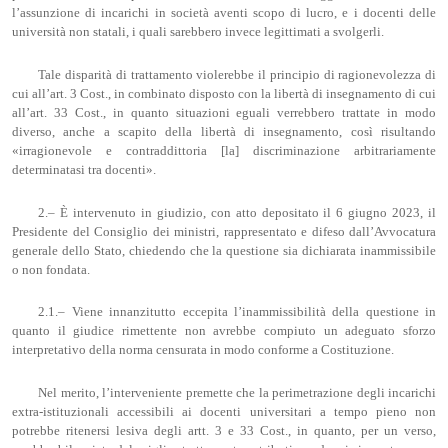
l’assunzione di incarichi in società aventi scopo di lucro, e i docenti delle
università non statali, i quali sarebbero invece legittimati a svolgerli.
Tale disparità di trattamento violerebbe il principio di ragionevolezza di
cui all’art. 3 Cost., in combinato disposto con la libertà di insegnamento di cui
all’art. 33 Cost., in quanto situazioni eguali verrebbero trattate in modo
diverso, anche a scapito della libertà di insegnamento, così risultando
«irragionevole e contraddittoria [la] discriminazione arbitrariamente
determinatasi tra docenti».
2.– È intervenuto in giudizio, con atto depositato il 6 giugno 2023, il
Presidente del Consiglio dei ministri, rappresentato e difeso dall’Avvocatura
generale dello Stato, chiedendo che la questione sia dichiarata inammissibile
o non fondata.
2.1.– Viene innanzitutto eccepita l’inammissibilità della questione in
quanto il giudice rimettente non avrebbe compiuto un adeguato sforzo
interpretativo della norma censurata in modo conforme a Costituzione.
Nel merito, l’interveniente premette che la perimetrazione degli incarichi
extra-istituzionali accessibili ai docenti universitari a tempo pieno non
potrebbe ritenersi lesiva degli artt. 3 e 33 Cost., in quanto, per un verso,