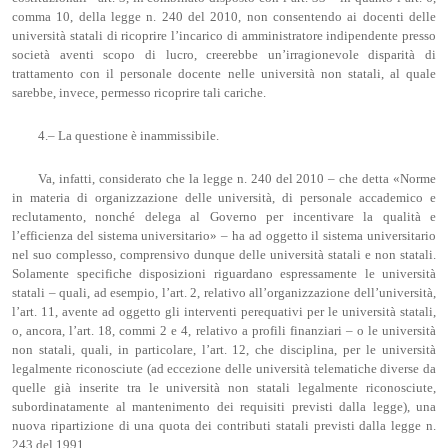
comma 10, della legge n. 240 del 2010, non consentendo ai docenti delle
università statali di ricoprire l’incarico di amministratore indipendente presso
società aventi scopo di lucro, creerebbe un’irragionevole disparità di
trattamento con il personale docente nelle università non statali, al quale
sarebbe, invece, permesso ricoprire tali cariche.
4.– La questione è inammissibile.
Va, infatti, considerato che la legge n. 240 del 2010 – che detta «Norme
in materia di organizzazione delle università, di personale accademico e
reclutamento, nonché delega al Governo per incentivare la qualità e
l’efficienza del sistema universitario» – ha ad oggetto il sistema universitario
nel suo complesso, comprensivo dunque delle università statali e non statali.
Solamente specifiche disposizioni riguardano espressamente le università
statali – quali, ad esempio, l’art. 2, relativo all’organizzazione dell’università,
l’art. 11, avente ad oggetto gli interventi perequativi per le università statali,
o, ancora, l’art. 18, commi 2 e 4, relativo a profili finanziari – o le università
non statali, quali, in particolare, l’art. 12, che disciplina, per le università
legalmente riconosciute (ad eccezione delle università telematiche diverse da
quelle già inserite tra le università non statali legalmente riconosciute,
subordinatamente al mantenimento dei requisiti previsti dalla legge), una
nuova ripartizione di una quota dei contributi statali previsti dalla legge n.
243 del 1991.