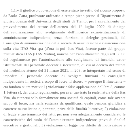
1.1.– Il giudice
a quo
espone di essere stato investito del ricorso proposto
da Paolo Carta, professore ordinario a tempo pieno presso il Dipartimento di
giurisprudenza dell’Università degli studi di Trento, per l’annullamento del
provvedimento del rettore dell’ateneo del 1° luglio 2022 di diniego
dell’autorizzazione allo svolgimento dell’incarico extra-istituzionale di
amministratore indipendente, senza funzioni o deleghe gestionali, del
Consiglio di amministrazione della società di assicurazione e riassicurazione
sulla vita ITAS Vita spa (d’ora in poi: Itas Vita), facente parte del gruppo
mutualistico ITAS (ITAS Mutua), nonché per l’annullamento degli artt. 2 e 8
del regolamento per l’autorizzazione allo svolgimento di incarichi extra-
istituzionali del personale docente e ricercatore, di cui al decreto del rettore
del medesimo ateneo del 31 marzo 2021, n. 268, se interpretato nel senso di
impedire al personale docente di svolgere funzioni di consigliere
indipendente in società a scopo di lucro. Il ricorso – prosegue il rimettente –
era fondato su tre motivi: 1) violazione e falsa applicazione dell’art. 8, comma
1, lettera
c
), del citato regolamento, per aver travisato la reale natura della Itas
Vita, da ritenersi solo formalmente una società di capitali, come tale avente
scopo di lucro, ma nella sostanza da qualificarsi quale persona giuridica a
carattere mutualistico e, pertanto, priva della finalità lucrativa; 2) violazione
di legge e travisamento dei fatti, per non aver adeguatamente considerato le
caratteristiche del ruolo dell’amministratore indipendente, privo di finalità
esecutive e gestionali; 3) violazione di legge per difetto di motivazione e