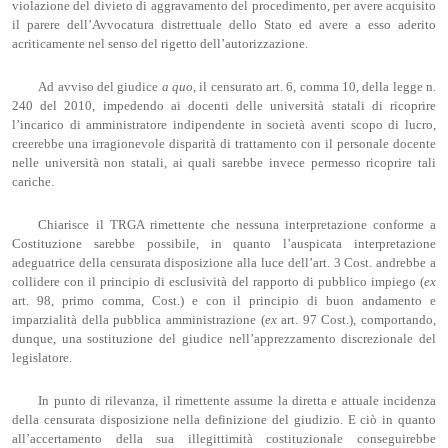
violazione del divieto di aggravamento del procedimento, per avere acquisito
il parere dell’Avvocatura distrettuale dello Stato ed avere a esso aderito
acriticamente nel senso del rigetto dell’autorizzazione.
Ad avviso del giudice
a quo
, il censurato art. 6, comma 10, della legge n.
240 del 2010, impedendo ai docenti delle università statali di ricoprire
l’incarico di amministratore indipendente in società aventi scopo di lucro,
creerebbe una irragionevole disparità di trattamento con il personale docente
nelle università non statali, ai quali sarebbe invece permesso ricoprire tali
cariche.
Chiarisce il TRGA rimettente che nessuna interpretazione conforme a
Costituzione sarebbe possibile, in quanto l’auspicata interpretazione
adeguatrice della censurata disposizione alla luce dell’art. 3 Cost. andrebbe a
collidere con il principio di esclusività del rapporto di pubblico impiego (
ex
art. 98, primo comma, Cost.) e con il principio di buon andamento e
imparzialità della pubblica amministrazione (
ex
art. 97 Cost.), comportando,
dunque, una sostituzione del giudice nell’apprezzamento discrezionale del
legislatore.
In punto di rilevanza, il rimettente assume la diretta e attuale incidenza
della censurata disposizione nella definizione del giudizio. E ciò in quanto
all’accertamento della sua illegittimità costituzionale conseguirebbe