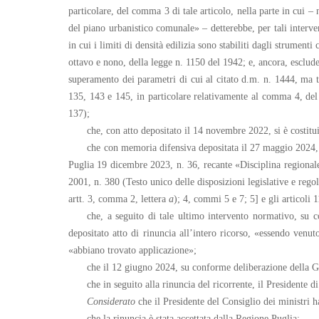
particolare, del comma 3 di tale articolo, nella parte in cui – 
del piano urbanistico comunale» – detterebbe, per tali interven
in cui i limiti di densità edilizia sono stabiliti dagli strumen
ottavo e nono, della legge n. 1150 del 1942; e, ancora, esclud
superamento dei parametri di cui al citato d.m. n. 1444, ma te
135, 143 e 145, in particolare relativamente al comma 4, del d
137);
che, con atto depositato il 14 novembre 2022, si è costitu
che con memoria difensiva depositata il 27 maggio 2024, i
Puglia 19 dicembre 2023, n. 36, recante «Disciplina regionale 
2001, n. 380 (Testo unico delle disposizioni legislative e regol
artt. 3, comma 2, lettera
a
); 4, commi 5 e 7; 5] e gli articoli
che, a seguito di tale ultimo intervento normativo, su 
depositato atto di rinuncia all’intero ricorso, «essendo venu
«abbiano trovato applicazione»;
che il 12 giugno 2024, su conforme deliberazione della Giu
che in seguito alla rinuncia del ricorrente, il Presidente 
Considerato
che il Presidente del Consiglio dei ministri ha
che la rinuncia è stata accettata dalla Regione Puglia;