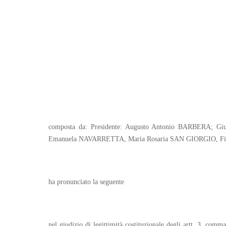
composta da: Presidente: Augusto Antonio BARBERA;
Emanuela NAVARRETTA, Maria Rosaria SAN GIORGIO, F
ha pronunciato la seguente
nel giudizio di legittimità costituzionale degli artt. 3, comma