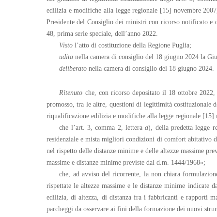
edilizia e modifiche alla legge regionale [15] novembre 2007, 
Presidente del Consiglio dei ministri con ricorso notificato e d
48, prima serie speciale, dell’anno 2022.
Visto
l’atto di costituzione della Regione Puglia;
udita
nella camera di consiglio del 18 giugno 2024 la Giu
deliberato
nella camera di consiglio del 18 giugno 2024.
Ritenuto
che, con ricorso depositato il 18 ottobre 2022, 
promosso, tra le altre, questioni di legittimità costituzionale 
riqualificazione edilizia e modifiche alla legge regionale [15] 
che l’art. 3, comma 2, lettera
a
), della predetta legge 
residenziale e mista migliori condizioni di comfort abitativo de
nel rispetto delle distanze minime e delle altezze massime prev
massime e distanze minime previste dal d.m. 1444/1968»;
che, ad avviso del ricorrente, la non chiara formulazion
rispettate le altezze massime e le distanze minime indicate da
edilizia, di altezza, di distanza fra i fabbricanti e rapporti m
parcheggi da osservare ai fini della formazione dei nuovi strume