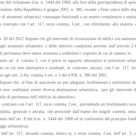
ioni del richiamato d.m. n. 1444 del 1968, alla luce della giurisprudenza di que
sidente della Repubblica 6 giugno 2001, n. 380, recante «Testo unico delle dispo
di strumenti urbanistici comunque funzionali a un assetto complessivo e unitario
in contrasto con l’art. 117, terzo comma, Cost., con riferimento alla materia 
. 20 del 2022 dispone che gli interventi di ricostruzione di edifici con aumento
gli strumenti urbanistici o delle ulteriori condizioni previste dall’articolo 2-
i pertinenza deve essere orientata a soddisfare i requisiti di cui al comma 3»;
mato art. 4, comma 5, con il porre in rapporto alternativo le previsioni urbani
esto in via solo alternativa e residuale, in contrasto, ancora, con l’art. 117,
i agli artt. 2-
bis
, comma 1-
ter
, e 3 del d.P.R. n. 380 del 2001;
spone che, al fine di assicurare un più adeguato livellamento e uniformità dell
aree confinanti aventi diversa destinazione urbanistica, «per gli interventi d
ella di pertinenza dell’edificio da demolire»;
n contrasto con l’art. 117, terzo comma, Cost., prevedendo un livellamento verso l
plina, generale e astratta, che prescinde dall’esame dei singoli contesti, sen
spetto dell’art. 8 del d.m. n. 1444 del 1968 ed in conformità del principio fonda
gge urbanistica);
ne dell’art. 117, secondo comma, lettera
s
), e terzo comma, Cost. dell’art. 5, r