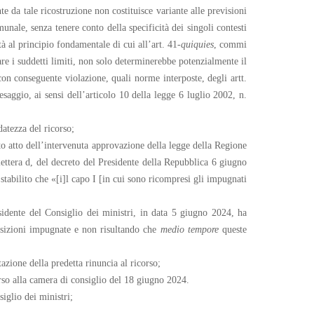
te da tale ricostruzione non costituisce variante alle previsioni
unale, senza tenere conto della specificità dei singoli contesti
tà al principio fondamentale di cui all’art. 41-
quiquies
, commi
re i suddetti limiti, non solo determinerebbe potenzialmente il
con conseguente violazione, quali norme interposte, degli artt.
saggio, ai sensi dell’articolo 10 della legge 6 luglio 2002, n.
datezza del ricorso;
to atto dell’intervenuta approvazione della legge della Regione
lettera d, del decreto del Presidente della Repubblica 6 giugno
 stabilito che «[i]l capo I [in cui sono ricompresi gli impugnati
sidente del Consiglio dei ministri, in data 5 giugno 2024, ha
sposizioni impugnate e non risultando che
medio tempore
queste
zione della predetta rinuncia al ricorso;
corso alla camera di consiglio del 18 giugno 2024.
siglio dei ministri;