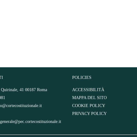
TI
POLICIES
l Quirinale, 41 00187 Roma
ACCESSIBILITÀ
981
MAPPA DEL SITO
fo@cortecostituzionale.it
COOKIE POLICY
PRIVACY POLICY
.generale@pec.cortecostituzionale.it