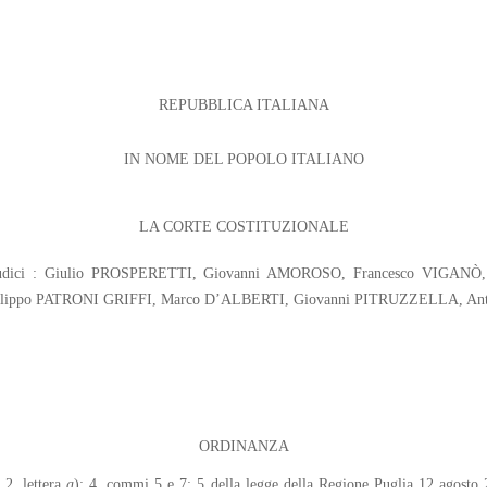
REPUBBLICA ITALIANA
IN NOME DEL POPOLO ITALIANO
LA CORTE COSTITUZIONALE
 Giudici : Giulio PROSPERETTI, Giovanni AMOROSO, Francesco VIGAN
ilippo PATRONI GRIFFI, Marco D’ALBERTI, Giovanni PITRUZZELLA, A
ORDINANZA
 2, lettera
a
); 4, commi 5 e 7; 5 della legge della Regione Puglia 12 agosto 2