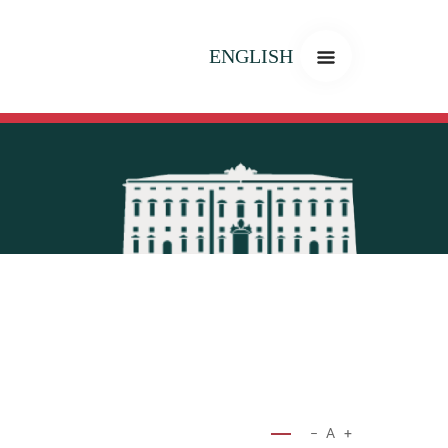
ENGLISH
−
A
+