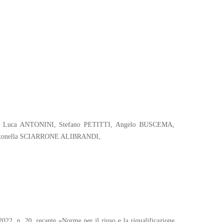
Ò, Luca ANTONINI, Stefano PETITTI, Angelo BUSCEMA,
ntonella SCIARRONE ALIBRANDI,
022, n. 20, recante «Norme per il riuso e la riqualificazione