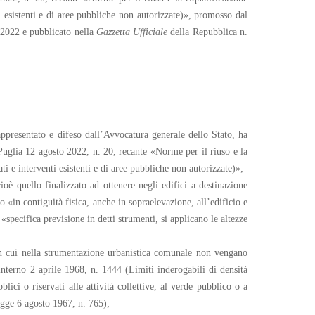
i esistenti e di aree pubbliche non autorizzate)», promosso dal
i 2022 e pubblicato nella
Gazzetta Ufficiale
della Repubblica n.
rappresentato e difeso dall’Avvocatura generale dello Stato, ha
Puglia 12 agosto 2022, n. 20, recante «Norme per il riuso e la
ti e interventi esistenti e di aree pubbliche non autorizzate)»;
oè quello finalizzato ad ottenere negli edifici a destinazione
o «in contiguità fisica, anche in sopraelevazione, all’edificio e
specifica previsione in detti strumenti, si applicano le altezze
 in cui nella strumentazione urbanistica comunale non vengano
’interno 2 aprile 1968, n. 1444 (Limiti inderogabili di densità
blici o riservati alle attività collettive, al verde pubblico o a
legge 6 agosto 1967, n. 765);