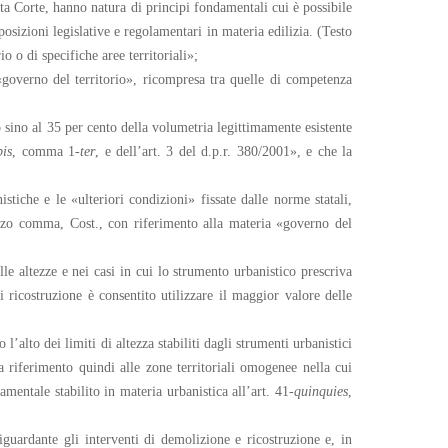
sta Corte, hanno natura di principi fondamentali cui è possibile
sizioni legislative e regolamentari in materia edilizia. (Testo
 o di specifiche aree territoriali»;
«governo del territorio», ricompresa tra quelle di competenza
 sino al 35 per cento della volumetria legittimamente esistente
bis
, comma 1-
ter
, e dell’art. 3 del d.p.r. 380/2001», e che la
stiche e le «ulteriori condizioni» fissate dalle norme statali,
 terzo comma, Cost., con riferimento alla materia «governo del
e altezze e nei casi in cui lo strumento urbanistico prescriva
i ricostruzione è consentito utilizzare il maggior valore delle
’alto dei limiti di altezza stabiliti dagli strumenti urbanistici
za riferimento quindi alle zone territoriali omogenee nella cui
mentale stabilito in materia urbanistica all’art. 41-
quinquies
,
iguardante gli interventi di demolizione e ricostruzione e, in