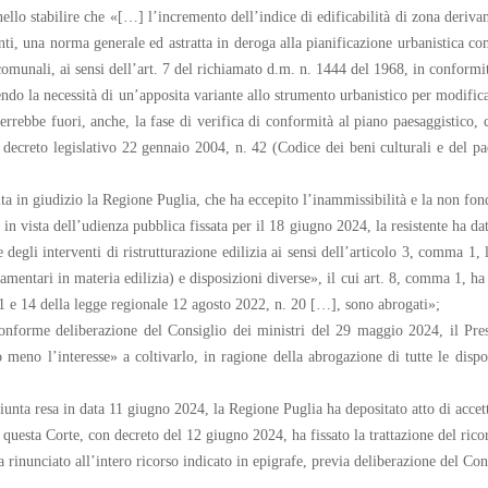
nello stabilire che «[…] l’incremento dell’indice di edificabilità di zona derivan
ti, una norma generale ed astratta in deroga alla pianificazione urbanistica com
ti comunali, ai sensi dell’art. 7 del richiamato d.m. n. 1444 del 1968, in conformi
endo la necessità di un’apposita variante allo strumento urbanistico per modifica
rrebbe fuori, anche, la fase di verifica di conformità al piano paesaggistico, 
ecreto legislativo 22 gennaio 2004, n. 42 (Codice dei beni culturali e del pae
ita in giudizio la Regione Puglia, che ha eccepito l’inammissibilità e la non fon
n vista dell’udienza pubblica fissata per il 18 giugno 2024, la resistente ha da
degli interventi di ristrutturazione edilizia ai sensi dell’articolo 3, comma 1, 
amentari in materia edilizia) e disposizioni diverse», il cui art. 8, comma 1, ha
 11 e 14 della legge regionale 12 agosto 2022, n. 20 […], sono abrogati»;
conforme deliberazione del Consiglio dei ministri del 29 maggio 2024, il Pre
to meno l’interesse» a coltivarlo, in ragione della abrogazione di tutte le di
nta resa in data 11 giugno 2024, la Regione Puglia ha depositato atto di accetta
di questa Corte, con decreto del 12 giugno 2024, ha fissato la trattazione del ri
 rinunciato all’intero ricorso indicato in epigrafe, previa deliberazione del Con