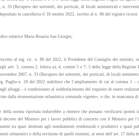
n. 33 (Recupero dei sottotetti, dei porticati, di locali seminterrati e intervent
epositato in cancelleria il 18 ottobre 2022, iscritto al n. 80 del registro ricors
dice relatrice Maria Rosaria San Giorgio;
iscritto al reg. ric. n. 80 del 2022, il Presidente del Consiglio dei ministri, 
degli artt. 3, comma 2, lettera
a
); 4, commi 5 e 7; 5 della legge della Regione 
novembre 2007, n. 33 (Recupero dei sottotetti, dei porticati, di locali seminterra
reg. Puglia n. 20 del 2022 stabilisce che l’ampliamento di cui al comma 1 – ci
gli alloggi – è condizionato al soddisfacimento del requisito di essere realizzat
iste dalla strumentazione urbanistica comunale vigente», e che, in mancanza di «
e della norma riportata indurrebbe a ritenere che possano verificarsi ipotesi
l decreto del Ministro per i lavori pubblici di concerto con il Ministro per l
assimi tra spazi destinati agli insediamenti residenziali e produttivi e spazi pub
nti urbanistici o della revisione di quelli esistenti, ai sensi dell’art. 17 della 