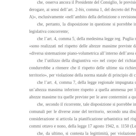
che, osserva ancora il Presidente del Consiglio, le previs
derogare, ai sensi dell’art. 2-
bis
, comma 1, del decreto del Pre
A)», esclusivamente «nell’ambito della definizione o revisione 
che, pertanto, la disposizione in questione si porrebbe 
legislativa concorrente;
che l’art. 4, comma 5, della medesima legge reg. Puglia n
«sono realizzati nel rispetto delle altezze massime previste da
«diversa sistemazione piano-volumetrica all’interno dell’area d
che l’utilizzo della disgiuntiva «o» nel corpo del richia
condurrebbe a ritenere che il rispetto delle ultime sia richi
territorio», per violazione della norma statale di principio di cu
che l’art. 4, comma 7, della legge regionale impugnata di
un’altezza massima inferiore rispetto a quella ammessa per le 
altezze massime tra quelle previste per le aree contermini a qu
che, secondo il ricorrente, tale disposizione si porrebbe i
comunali per le diverse zone del territorio, secondo una disci
considerazione si articola la pianificazione urbanistica nel ri
commi ottavo e nono, della legge 17 agosto 1942, n. 1150 (Le
che, da ultimo, si contesta la legittimità, per violazio