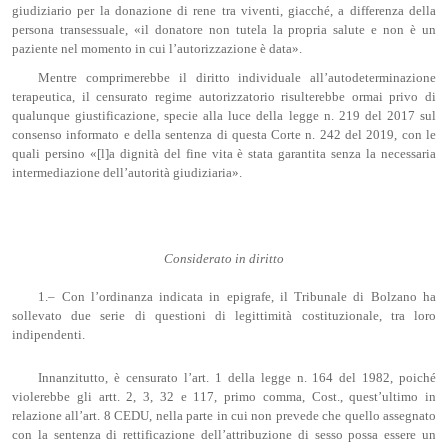
giudiziario per la donazione di rene tra viventi, giacché, a differenza della
persona transessuale, «il donatore non tutela la propria salute e non è un
paziente nel momento in cui l’autorizzazione è data».
Mentre comprimerebbe il diritto individuale all’autodeterminazione
terapeutica, il censurato regime autorizzatorio risulterebbe ormai privo di
qualunque giustificazione, specie alla luce della legge n. 219 del 2017 sul
consenso informato e della sentenza di questa Corte n. 242 del 2019, con le
quali persino «[l]a dignità del fine vita è stata garantita senza la necessaria
intermediazione dell’autorità giudiziaria».
Considerato in diritto
1.– Con l’ordinanza indicata in epigrafe, il Tribunale di Bolzano ha
sollevato due serie di questioni di legittimità costituzionale, tra loro
indipendenti.
Innanzitutto, è censurato l’art. 1 della legge n. 164 del 1982, poiché
violerebbe gli artt. 2, 3, 32 e 117, primo comma, Cost., quest’ultimo in
relazione all’art. 8 CEDU, nella parte in cui non prevede che quello assegnato
con la sentenza di rettificazione dell’attribuzione di sesso possa essere un