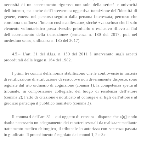
necessità di un accertamento rigoroso non solo della serietà e univocità
dell’intento, ma anche dell’intervenuta oggettiva transizione dell’identità di
genere, emersa nel percorso seguito dalla persona interessata; percorso che
corrobora e rafforza l’intento così manifestato», sicché «va escluso che il solo
elemento volontaristico possa rivestire prioritario o esclusivo rilievo ai fini
dell’accertamento della transizione» (sentenza n. 180 del 2017; poi, nel
medesimo senso, ordinanza n. 185 del 2017).
4.5.– L’art. 31 del d.lgs. n. 150 del 2011 è intervenuto sugli aspetti
procedurali della legge n. 164 del 1982.
I primi tre commi della norma stabiliscono che le controversie in materia
di rettificazione di attribuzione di sesso, ove non diversamente disposto, sono
regolate dal rito ordinario di cognizione (comma 1); la competenza spetta al
tribunale, in composizione collegiale, del luogo di residenza dell’attore
(comma 2); l’atto di citazione è notificato al coniuge e ai figli dell’attore e al
giudizio partecipa il pubblico ministero (comma 3).
Il comma 4 dell’art. 31 – qui oggetto di censura – dispone che «[q]uando
risulta necessario un adeguamento dei caratteri sessuali da realizzare mediante
trattamento medico-chirurgico, il tribunale lo autorizza con sentenza passata
in giudicato. Il procedimento è regolato dai commi 1, 2 e 3».