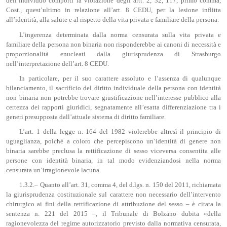
dell’individuo comporti la violazione degli artt. 2, 32, 117, primo comma,
Cost., quest’ultimo in relazione all’art. 8 CEDU, per la lesione inflitta
all’identità, alla salute e al rispetto della vita privata e familiare della persona.
L’ingerenza determinata dalla norma censurata sulla vita privata e
familiare della persona non binaria non risponderebbe ai canoni di necessità e
proporzionalità enucleati dalla giurisprudenza di Strasburgo
nell’interpretazione dell’art. 8 CEDU.
In particolare, per il suo carattere assoluto e l’assenza di qualunque
bilanciamento, il sacrificio del diritto individuale della persona con identità
non binaria non potrebbe trovare giustificazione nell’interesse pubblico alla
certezza dei rapporti giuridici, segnatamente all’esatta differenziazione tra i
generi presupposta dall’attuale sistema di diritto familiare.
L’art. 1 della legge n. 164 del 1982 violerebbe altresì il principio di
uguaglianza, poiché a coloro che percepiscono un’identità di genere non
binaria sarebbe preclusa la rettificazione di sesso viceversa consentita alle
persone con identità binaria, in tal modo evidenziandosi nella norma
censurata un’irragionevole lacuna.
1.3.2.– Quanto all’art. 31, comma 4, del d.lgs. n. 150 del 2011, richiamata
la giurisprudenza costituzionale sul carattere non necessario dell’intervento
chirurgico ai fini della rettificazione di attribuzione del sesso – è citata la
sentenza n. 221 del 2015 –, il Tribunale di Bolzano dubita «della
ragionevolezza del regime autorizzatorio previsto dalla normativa censurata,