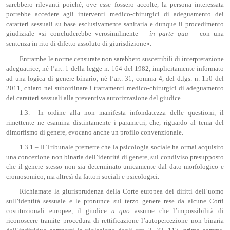
sarebbero rilevanti poiché, ove esse fossero accolte, la persona interessata
potrebbe accedere agli interventi medico-chirurgici di adeguamento dei
caratteri sessuali su base esclusivamente sanitaria e dunque il procedimento
giudiziale «si concluderebbe verosimilmente –
in parte qua
– con una
sentenza in rito di difetto assoluto di giurisdizione».
Entrambe le norme censurate non sarebbero suscettibili di interpretazione
adeguatrice, né l’art. 1 della legge n. 164 del 1982, implicitamente informato
ad una logica di genere binario, né l’art. 31, comma 4, del d.lgs. n. 150 del
2011, chiaro nel subordinare i trattamenti medico-chirurgici di adeguamento
dei caratteri sessuali alla preventiva autorizzazione del giudice.
1.3.– In ordine alla non manifesta infondatezza delle questioni, il
rimettente ne esamina distintamente i parametri, che, riguardo al tema del
dimorfismo di genere, evocano anche un profilo convenzionale.
1.3.1.– Il Tribunale premette che la psicologia sociale ha ormai acquisito
una concezione non binaria dell’identità di genere, sul condiviso presupposto
che il genere stesso non sia determinato unicamente dal dato morfologico e
cromosomico, ma altresì da fattori sociali e psicologici.
Richiamate la giurisprudenza della Corte europea dei diritti dell’uomo
sull’identità sessuale e le pronunce sul terzo genere rese da alcune Corti
costituzionali europee, il giudice
a quo
assume che l’impossibilità di
riconoscere tramite procedura di rettificazione l’autopercezione non binaria