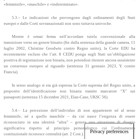
«femminile», «maschile» e «indeterminato».
5.3.– Le indicazioni che provengono dagli ordinamenti degli Stati
europei e dalle Corti sovranazionali non sono tuttavia univoche.
Mentre è ormai ferma nell’accordare tutela convenzionale alla
transizione verso un genere binario (fin dalla sentenza della grande camera, 11
luglio 2002, Christine Goodwin contro Regno unito), la Corte EDU ha
recentemente escluso che l’art. 8 CEDU ponga sugli Stati un’obbligazione
positiva di registrazione non binaria, non potendosi ritenere ancora sussistente
un
consensus
europeo al riguardo (sentenza 31 gennaio 2023, Y. contro
Francia).
In senso analogo si era già espressa la Corte suprema del Regno unito, a
proposito dell’identificazione non binaria tramite marcatore “X” sui
passaporti (sentenza 15 dicembre 2021, Elan-Cane, UKSC 56).
5.4.– La percezione dell’individuo di non appartenere né al sesso
femminile, né a quello maschile – da cui nasce l’esigenza di essere
riconosciuto in una identità “altra” – genera una situazione di disagio
significativa rispetto al principio personalistico cui l’ordinamento
costituzionale riconosce centralità (art. 2 Cost.).