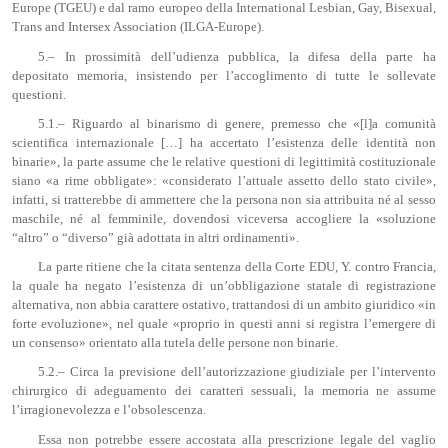
Europe (TGEU) e dal ramo europeo della International Lesbian, Gay, Bisexual,
Trans and Intersex Association (ILGA-Europe).
5.– In prossimità dell’udienza pubblica, la difesa della parte ha
depositato memoria, insistendo per l’accoglimento di tutte le sollevate
questioni.
5.1.– Riguardo al binarismo di genere, premesso che «[l]a comunità
scientifica internazionale […] ha accertato l’esistenza delle identità non
binarie», la parte assume che le relative questioni di legittimità costituzionale
siano «a rime obbligate»: «considerato l’attuale assetto dello stato civile»,
infatti, si tratterebbe di ammettere che la persona non sia attribuita né al sesso
maschile, né al femminile, dovendosi viceversa accogliere la «soluzione
“altro” o “diverso” già adottata in altri ordinamenti».
La parte ritiene che la citata sentenza della Corte EDU, Y. contro Francia,
la quale ha negato l’esistenza di un’obbligazione statale di registrazione
alternativa, non abbia carattere ostativo, trattandosi di un ambito giuridico «in
forte evoluzione», nel quale «proprio in questi anni si registra l’emergere di
un consenso» orientato alla tutela delle persone non binarie.
5.2.– Circa la previsione dell’autorizzazione giudiziale per l’intervento
chirurgico di adeguamento dei caratteri sessuali, la memoria ne assume
l’irragionevolezza e l’obsolescenza.
Essa non potrebbe essere accostata alla prescrizione legale del vaglio