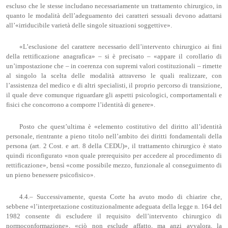
escluso che le stesse includano necessariamente un trattamento chirurgico, in
quanto le modalità dell’adeguamento dei caratteri sessuali devono adattarsi
all’«irriducibile varietà delle singole situazioni soggettive».
«L’esclusione del carattere necessario dell’intervento chirurgico ai fini
della rettificazione anagrafica» – si è precisato – «appare il corollario di
un’impostazione che – in coerenza con supremi valori costituzionali – rimette
al singolo la scelta delle modalità attraverso le quali realizzare, con
l’assistenza del medico e di altri specialisti, il proprio percorso di transizione,
il quale deve comunque riguardare gli aspetti psicologici, comportamentali e
fisici che concorrono a comporre l’identità di genere».
Posto che quest’ultima è «elemento costitutivo del diritto all’identità
personale, rientrante a pieno titolo nell’ambito dei diritti fondamentali della
persona (art. 2 Cost. e art. 8 della CEDU)», il trattamento chirurgico è stato
quindi riconfigurato «non quale prerequisito per accedere al procedimento di
rettificazione», bensì «come possibile mezzo, funzionale al conseguimento di
un pieno benessere psicofisico».
4.4.– Successivamente, questa Corte ha avuto modo di chiarire che,
sebbene «l’interpretazione costituzionalmente adeguata della legge n. 164 del
1982 consente di escludere il requisito dell’intervento chirurgico di
normoconformazione», «ciò non esclude affatto, ma anzi avvalora, la