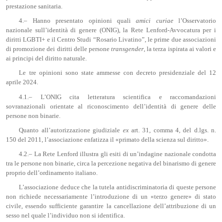
prestazione sanitaria.
4.– Hanno presentato opinioni quali
amic
i
curiae
l’Osservatorio
nazionale sull’identità di genere (ONIG), la Rete Lenford-Avvocatura per i
diritti LGBTI+ e il Centro Studi “Rosario Livatino”, le prime due associazioni
di promozione dei diritti delle persone
transgender
, la terza ispirata ai valori e
ai principi del diritto naturale.
Le tre opinioni sono state ammesse con decreto presidenziale del 12
aprile 2024.
4.1.– L’ONIG cita letteratura scientifica e raccomandazioni
sovranazionali orientate al riconoscimento dell’identità di genere delle
persone non binarie.
Quanto all’autorizzazione giudiziale
ex
art. 31, comma 4, del d.lgs. n.
150 del 2011, l’associazione enfatizza il «primato della scienza sul diritto».
4.2.– La Rete Lenford illustra gli esiti di un’indagine nazionale condotta
tra le persone non binarie, circa la percezione negativa del binarismo di genere
proprio dell’ordinamento italiano.
L’associazione deduce che la tutela antidiscriminatoria di queste persone
non richiede necessariamente l’introduzione di un «terzo genere» di stato
civile, essendo sufficiente garantire la cancellazione dell’attribuzione di un
sesso nel quale l’individuo non si identifica.