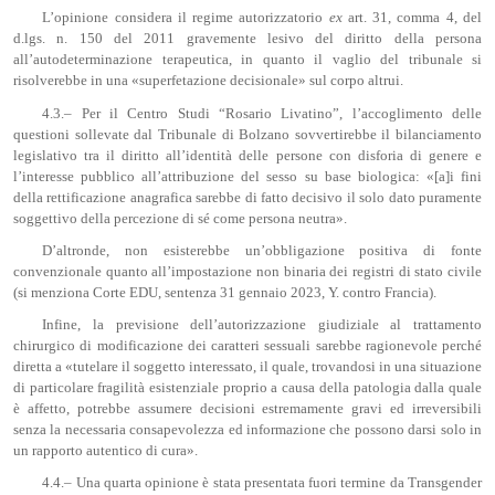
L’opinione considera il regime autorizzatorio
ex
art. 31, comma 4, del
d.lgs. n. 150 del 2011 gravemente lesivo del diritto della persona
all’autodeterminazione terapeutica, in quanto il vaglio del tribunale si
risolverebbe in una «superfetazione decisionale» sul corpo altrui.
4.3.– Per il Centro Studi “Rosario Livatino”, l’accoglimento delle
questioni sollevate dal Tribunale di Bolzano sovvertirebbe il bilanciamento
legislativo tra il diritto all’identità delle persone con disforia di genere e
l’interesse pubblico all’attribuzione del sesso su base biologica: «[a]i fini
della rettificazione anagrafica sarebbe di fatto decisivo il solo dato puramente
soggettivo della percezione di sé come persona neutra».
D’altronde, non esisterebbe un’obbligazione positiva di fonte
convenzionale quanto all’impostazione non binaria dei registri di stato civile
(si menziona Corte EDU, sentenza 31 gennaio 2023, Y. contro Francia).
Infine, la previsione dell’autorizzazione giudiziale al trattamento
chirurgico di modificazione dei caratteri sessuali sarebbe ragionevole perché
diretta a «tutelare il soggetto interessato, il quale, trovandosi in una situazione
di particolare fragilità esistenziale proprio a causa della patologia dalla quale
è affetto, potrebbe assumere decisioni estremamente gravi ed irreversibili
senza la necessaria consapevolezza ed informazione che possono darsi solo in
un rapporto autentico di cura».
4.4.– Una quarta opinione è stata presentata fuori termine da Transgender