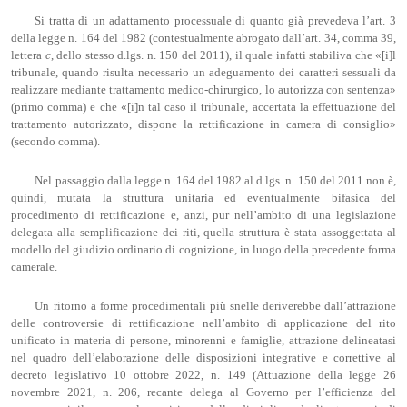
Si tratta di un adattamento processuale di quanto già prevedeva l’art. 3
della legge n. 164 del 1982 (contestualmente abrogato dall’art. 34, comma 39,
lettera
c
, dello stesso d.lgs. n. 150 del 2011), il quale infatti stabiliva che «[i]l
tribunale, quando risulta necessario un adeguamento dei caratteri sessuali da
realizzare mediante trattamento medico-chirurgico, lo autorizza con sentenza»
(primo comma) e che «[i]n tal caso il tribunale, accertata la effettuazione del
trattamento autorizzato, dispone la rettificazione in camera di consiglio»
(secondo comma).
Nel passaggio dalla legge n. 164 del 1982 al d.lgs. n. 150 del 2011 non è,
quindi, mutata la struttura unitaria ed eventualmente bifasica del
procedimento di rettificazione e, anzi, pur nell’ambito di una legislazione
delegata alla semplificazione dei riti, quella struttura è stata assoggettata al
modello del giudizio ordinario di cognizione, in luogo della precedente forma
camerale.
Un ritorno a forme procedimentali più snelle deriverebbe dall’attrazione
delle controversie di rettificazione nell’ambito di applicazione del rito
unificato
in materia di persone, minorenni e famiglie, attrazione delineatasi
nel quadro dell’elaborazione delle disposizioni integrative e correttive al
decreto legislativo 10 ottobre 2022, n. 149 (Attuazione della legge 26
novembre 2021, n. 206, recante delega al Governo per l’efficienza del