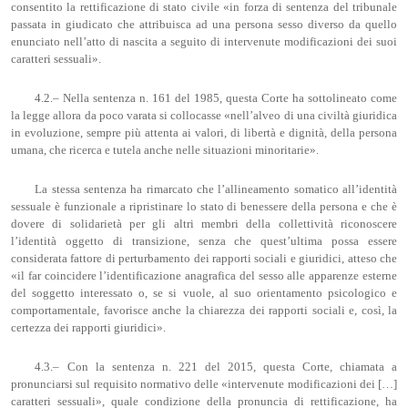
consentito la rettificazione di stato civile «in forza di sentenza del tribunale
passata in giudicato che attribuisca ad una persona sesso diverso da quello
enunciato nell’atto di nascita a seguito di intervenute modificazioni dei suoi
caratteri sessuali».
4.2.– Nella sentenza n. 161 del 1985, questa Corte ha sottolineato come
la legge allora da poco varata si collocasse «nell’alveo di una civiltà giuridica
in evoluzione, sempre più attenta ai valori, di libertà e dignità, della persona
umana, che ricerca e tutela anche nelle situazioni minoritarie».
La stessa sentenza ha rimarcato che l’allineamento somatico all’identità
sessuale è funzionale a ripristinare lo stato di benessere della persona e che è
dovere di solidarietà per gli altri membri della collettività riconoscere
l’identità oggetto di transizione, senza che quest’ultima possa essere
considerata fattore di perturbamento dei rapporti sociali e giuridici, atteso che
«il far coincidere l’identificazione anagrafica del sesso alle apparenze esterne
del soggetto interessato o, se si vuole, al suo orientamento psicologico e
comportamentale, favorisce anche la chiarezza dei rapporti sociali e, così, la
certezza dei rapporti giuridici».
4.3.– Con la sentenza n. 221 del 2015, questa Corte, chiamata a
pronunciarsi sul requisito normativo delle «intervenute modificazioni dei […]
caratteri sessuali», quale condizione della pronuncia di rettificazione, ha