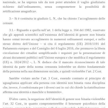
nazionale, se ha urgenza tale da non poter attendere il vaglio giudiziario
richiesto dall’ordinamento, senza compromettere la possibilità di
rettificazione anagrafica».
3.– Si è costituita in giudizio L. N., che ha chiesto l’accoglimento delle
censure.
3.1.– Riguardo a quella sull’art. 1 della legge n. 164 del 1982, osservato
che gli approdi scientifici sull’esistenza dell’identità di genere non binaria
hanno ormai trovato accoglimento in numerosi ordinamenti europei, e nello
stesso diritto dell’Unione – si cita il regolamento (UE) 2016/1191 del
Parlamento europeo e del Consiglio del 6 luglio 2016, che promuove la libera
circolazione dei cittadini semplificando i requisiti per la presentazione di
alcuni documenti pubblici nell’Unione europea e che modifica il regolamento
(UE) n. 1024/2012 –, L. N. deduce che il mancato riconoscimento di tale
identità da parte della norma censurata lederebbe un diritto fondamentale
della persona nella sua dimensione sociale, e quindi violerebbe l’art. 2 Cost.
Sarebbe violato anche l’art. 3 Cost., essendo contrario al principio di
uguaglianza applicare alla persona con identità non binaria «una disciplina
che, invece, è confezionata per i diversi casi in cui chi chiede la riattribuzione
afferma una identità o maschile o femminile».
D’altro canto, la negazione dell’identità di genere non binaria violerebbe
l’art. 32 Cost., in quanto comprometterebbe il benessere psicofisico della