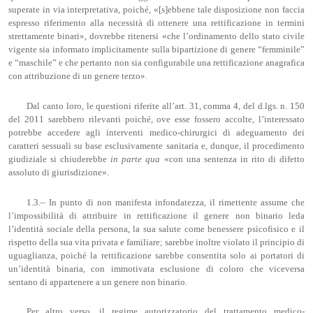
superate in via interpretativa, poiché, «[s]ebbene tale disposizione non faccia
espresso riferimento alla necessità di ottenere una rettificazione in termini
strettamente binari», dovrebbe ritenersi «che l’ordinamento dello stato civile
vigente sia informato implicitamente sulla bipartizione di genere “femminile”
e “maschile” e che pertanto non sia configurabile una rettificazione anagrafica
con attribuzione di un genere terzo».
Dal canto loro, le questioni riferite all’art. 31, comma 4, del d.lgs. n. 150
del 2011 sarebbero rilevanti poiché, ove esse fossero accolte, l’interessato
potrebbe accedere agli interventi medico-chirurgici di adeguamento dei
caratteri sessuali su base esclusivamente sanitaria e, dunque, il procedimento
giudiziale si chiuderebbe
in parte qua
«con una sentenza in rito di difetto
assoluto di giurisdizione».
1.3.– In punto di non manifesta infondatezza, il rimettente assume che
l’impossibilità di attribuire in rettificazione il genere non binario leda
l’identità sociale della persona, la sua salute come benessere psicofisico e il
rispetto della sua vita privata e familiare; sarebbe inoltre violato il principio di
uguaglianza, poiché la rettificazione sarebbe consentita solo ai portatori di
un’identità binaria, con immotivata esclusione di coloro che viceversa
sentano di appartenere a un genere non binario.
Per altro verso, il regime autorizzatorio del trattamento medico-