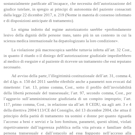
sostanzialmente parificate all’incapace, che necessita dell’autorizzazione del
giudice tutelare, in spregio ai principi di autonomia del paziente consacrati
dalla legge 22 dicembre 2017, n. 219 (Norme in materia di consenso informato
e di disposizioni anticipate di trattamento).
Lo stigma indotto dal regime autorizzatorio sarebbe «profondamente
lesivo della dignità delle persone trans, tanto più in un contesto in cui la
scienza medica internazionale ha depatologizzato la loro condizione».
La violazione più macroscopica sarebbe tuttavia inferta all’art. 32 Cost.,
in quanto il ritardo o il diniego dell’autorizzazione giudiziale impedirebbero
al medico di eseguire e al paziente di ricevere un trattamento che essi reputano
necessario.
Ad avviso della parte, l’illegittimità costituzionale dell’art. 31, comma 4,
del d.lgs. n. 150 del 2011 sarebbe riferibile anche a parametri non evocati dal
rimettente: l’art. 13, primo comma, Cost., sotto il profilo dell’inviolabilità
della libertà personale del transessuale; l’art. 97, secondo comma, Cost., per
l’aggravio sull’amministrazione giudiziaria di un compito improprio; l’art.
117, primo comma, Cost., in relazione sia all’art. 8 CEDU, sia agli artt. 3 e 4
della direttiva 2004/113/CE del Consiglio, del 13 dicembre 2004, che attua il
principio della parità di trattamento tra uomini e donne per quanto riguarda
l’accesso a beni e servizi e la loro fornitura, parametri, questi ultimi, violati
rispettivamente dall’ingerenza pubblica nella vita privata e familiare della
persona transessuale e dall’ostacolo ad essa frapposto nell’accesso alla