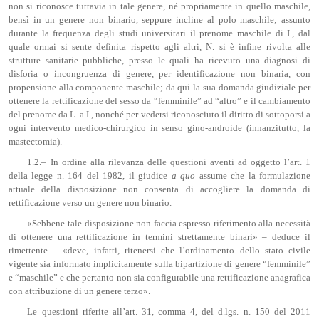
non si riconosce tuttavia in tale genere, né propriamente in quello maschile,
bensì in un genere non binario, seppure incline al polo maschile; assunto
durante la frequenza degli studi universitari il prenome maschile di I., dal
quale ormai si sente definita rispetto agli altri, N. si è infine rivolta alle
strutture sanitarie pubbliche, presso le quali ha ricevuto una diagnosi di
disforia o incongruenza di genere, per identificazione non binaria, con
propensione alla componente maschile; da qui la sua domanda giudiziale per
ottenere la rettificazione del sesso da “femminile” ad “altro” e il cambiamento
del prenome da L. a I., nonché per vedersi riconosciuto il diritto di sottoporsi a
ogni intervento medico-chirurgico in senso gino-androide (innanzitutto, la
mastectomia).
1.2.– In ordine alla rilevanza delle questioni aventi ad oggetto l’art. 1
della legge n. 164 del 1982, il giudice
a quo
assume che la formulazione
attuale della disposizione non consenta di accogliere la domanda di
rettificazione verso un genere non binario.
«Sebbene tale disposizione non faccia espresso riferimento alla necessità
di ottenere una rettificazione in termini strettamente binari» – deduce il
rimettente – «deve, infatti, ritenersi che l’ordinamento dello stato civile
vigente sia informato implicitamente sulla bipartizione di genere “femminile”
e “maschile” e che pertanto non sia configurabile una rettificazione anagrafica
con attribuzione di un genere terzo».
Le questioni riferite all’art. 31, comma 4, del d.lgs. n. 150 del 2011