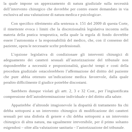
la quale impone un apprezzamento di natura giudiziale sulla necessità
dell’intervento chirurgico che dovrebbe per contro essere demandato in via
esclusiva ad una valutazione di natura medica e psicologica».
Con specifico riferimento alla sentenza n. 151 del 2009 di questa Corte,
il rimettente evoca i limiti che la discrezionalità legislativa incontra nella
materia della pratica terapeutica, nella quale la regola di fondo dovrebbe
essere l’autonomia e la responsabilità del medico, che, con il consenso del
paziente, opera le necessarie scelte professionali.
L’opzione legislativa di condizionare gli interventi chirurgici di
adeguamento dei caratteri sessuali all’autorizzazione del tribunale non
risponderebbe a necessità e proporzionalità, giacché tempi e costi della
procedura giudiziale ostacolerebbero l’affermazione del diritto del paziente
che pure abbia ottenuto un’indicazione medica favorevole, dalla quale
peraltro difficilmente il giudice potrebbe discostarsi.
Sarebbero dunque violati gli artt. 2, 3 e 32 Cost., per l’ingiustificata
compressione dell’autodeterminazione individuale e del diritto alla salute.
Apparirebbe d’altronde irragionevole la disparità di trattamento fra chi
debba sottoporsi a un intervento chirurgico di modificazione dei caratteri
sessuali per una disforia di genere e chi debba sottoporsi a un intervento
chirurgico di altra natura, ma ugualmente irreversibile, per il primo soltanto
esigendosi – oltre alla valutazione sanitaria – l’autorizzazione del tribunale.