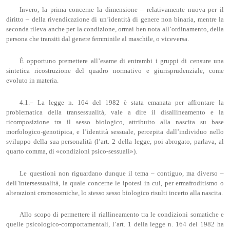
Invero, la prima concerne la dimensione – relativamente nuova per il
diritto – della rivendicazione di un’identità di genere non binaria, mentre la
seconda rileva anche per la condizione, ormai ben nota all’ordinamento, della
persona che transiti dal genere femminile al maschile, o viceversa.
È opportuno premettere all’esame di entrambi i gruppi di censure una
sintetica ricostruzione del quadro normativo e giurisprudenziale, come
evoluto in materia.
4.1.– La legge n. 164 del 1982 è stata emanata per affrontare la
problematica della transessualità, vale a dire il disallineamento e la
ricomposizione tra il sesso biologico, attribuito alla nascita su base
morfologico-genotipica, e l’identità sessuale, percepita dall’individuo nello
sviluppo della sua personalità (l’art. 2 della legge, poi abrogato, parlava, al
quarto comma, di «condizioni psico-sessuali»).
Le questioni non riguardano dunque il tema – contiguo, ma diverso –
dell’intersessualità, la quale concerne le ipotesi in cui, per ermafroditismo o
alterazioni cromosomiche, lo stesso sesso biologico risulti incerto alla nascita.
Allo scopo di permettere il riallineamento tra le condizioni somatiche e
quelle psicologico-comportamentali, l’art. 1 della legge n. 164 del 1982 ha