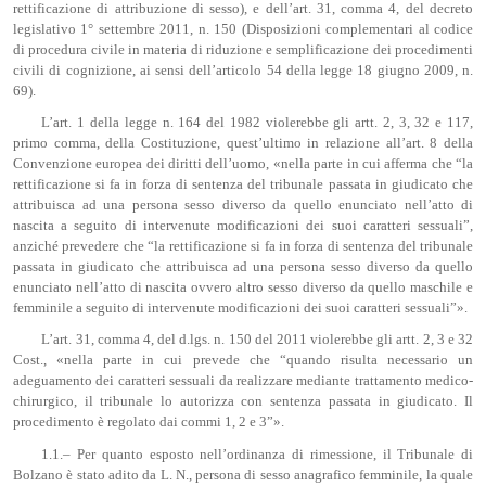
rettificazione di attribuzione di sesso), e dell’art. 31, comma 4, del decreto
legislativo 1° settembre 2011, n. 150 (Disposizioni complementari al codice
di procedura civile in materia di riduzione e semplificazione dei procedimenti
civili di cognizione, ai sensi dell’articolo 54 della legge 18 giugno 2009, n.
69).
L’art. 1 della legge n. 164 del 1982 violerebbe gli artt. 2, 3, 32 e 117,
primo comma, della Costituzione, quest’ultimo in relazione all’art. 8 della
Convenzione europea dei diritti dell’uomo, «nella parte in cui afferma che “la
rettificazione si fa in forza di sentenza del tribunale passata in giudicato che
attribuisca ad una persona sesso diverso da quello enunciato nell’atto di
nascita a seguito di intervenute modificazioni dei suoi caratteri sessuali”,
anziché prevedere che “la rettificazione si fa in forza di sentenza del tribunale
passata in giudicato che attribuisca ad una persona sesso diverso da quello
enunciato nell’atto di nascita ovvero altro sesso diverso da quello maschile e
femminile a seguito di intervenute modificazioni dei suoi caratteri sessuali”».
L’art. 31, comma 4, del d.lgs. n. 150 del 2011 violerebbe gli artt. 2, 3 e 32
Cost., «nella parte in cui prevede che “quando risulta necessario un
adeguamento dei caratteri sessuali da realizzare mediante trattamento medico-
chirurgico, il tribunale lo autorizza con sentenza passata in giudicato. Il
procedimento è regolato dai commi 1, 2 e 3”».
1.1.– Per quanto esposto nell’ordinanza di rimessione, il Tribunale di
Bolzano è stato adito da L. N., persona di sesso anagrafico femminile, la quale