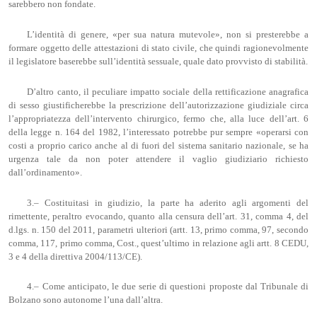
sarebbero non fondate.
L’identità di genere, «per sua natura mutevole», non si presterebbe a
formare oggetto delle attestazioni di stato civile, che quindi ragionevolmente
il legislatore baserebbe sull’identità sessuale, quale dato provvisto di stabilità.
D’altro canto, il peculiare impatto sociale della rettificazione anagrafica
di sesso giustificherebbe la prescrizione dell’autorizzazione giudiziale circa
l’appropriatezza dell’intervento chirurgico, fermo che, alla luce dell’art. 6
della legge n. 164 del 1982, l’interessato potrebbe pur sempre «operarsi con
costi a proprio carico anche al di fuori del sistema sanitario nazionale, se ha
urgenza tale da non poter attendere il vaglio giudiziario richiesto
dall’ordinamento».
3.– Costituitasi in giudizio, la parte ha aderito agli argomenti del
rimettente, peraltro evocando, quanto alla censura dell’art. 31, comma 4, del
d.lgs. n. 150 del 2011, parametri ulteriori (artt. 13, primo comma, 97, secondo
comma, 117, primo comma, Cost., quest’ultimo in relazione agli artt. 8 CEDU,
3 e 4 della direttiva 2004/113/CE).
4.– Come anticipato, le due serie di questioni proposte dal Tribunale di
Bolzano sono autonome l’una dall’altra.