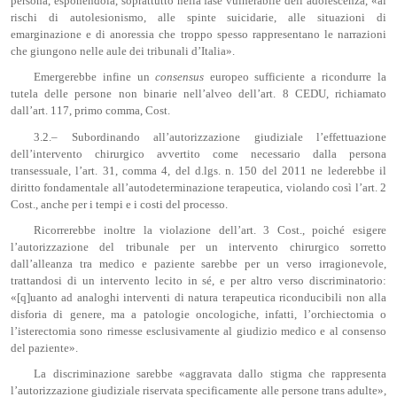
persona, esponendola, soprattutto nella fase vulnerabile dell’adolescenza, «ai
rischi di autolesionismo, alle spinte suicidarie, alle situazioni di
emarginazione e di anoressia che troppo spesso rappresentano le narrazioni
che giungono nelle aule dei tribunali d’Italia».
Emergerebbe infine un
consensus
europeo sufficiente a ricondurre la
tutela delle persone non binarie nell’alveo dell’art. 8 CEDU, richiamato
dall’art. 117, primo comma, Cost.
3.2.– Subordinando all’autorizzazione giudiziale l’effettuazione
dell’intervento chirurgico avvertito come necessario dalla persona
transessuale, l’art. 31, comma 4, del d.lgs. n. 150 del 2011 ne lederebbe il
diritto fondamentale all’autodeterminazione terapeutica, violando così l’art. 2
Cost., anche per i tempi e i costi del processo.
Ricorrerebbe inoltre la violazione dell’art. 3 Cost., poiché esigere
l’autorizzazione del tribunale per un intervento chirurgico sorretto
dall’alleanza tra medico e paziente sarebbe per un verso irragionevole,
trattandosi di un intervento lecito in sé, e per altro verso discriminatorio:
«[q]uanto ad analoghi interventi di natura terapeutica riconducibili non alla
disforia di genere, ma a patologie oncologiche, infatti, l’orchiectomia o
l’isterectomia sono rimesse esclusivamente al giudizio medico e al consenso
del paziente».
La discriminazione sarebbe «aggravata dallo stigma che rappresenta
l’autorizzazione giudiziale riservata specificamente alle persone trans adulte»,