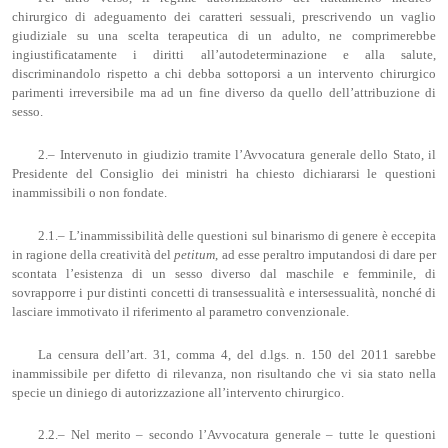
chirurgico di adeguamento dei caratteri sessuali, prescrivendo un vaglio
giudiziale su una scelta terapeutica di un adulto, ne comprimerebbe
ingiustificatamente i diritti all’autodeterminazione e alla salute,
discriminandolo rispetto a chi debba sottoporsi a un intervento chirurgico
parimenti irreversibile ma ad un fine diverso da quello dell’attribuzione di
sesso.
2.– Intervenuto in giudizio tramite l’Avvocatura generale dello Stato, il
Presidente del Consiglio dei ministri ha chiesto dichiararsi le questioni
inammissibili o non fondate.
2.1.– L’inammissibilità delle questioni sul binarismo di genere è eccepita
in ragione della creatività del
petitum
, ad esse peraltro imputandosi di dare per
scontata l’esistenza di un sesso diverso dal maschile e femminile, di
sovrapporre i pur distinti concetti di transessualità e intersessualità, nonché di
lasciare immotivato il riferimento al parametro convenzionale.
La censura dell’art. 31, comma 4, del d.lgs. n. 150 del 2011 sarebbe
inammissibile per difetto di rilevanza, non risultando che vi sia stato nella
specie un diniego di autorizzazione all’intervento chirurgico.
2.2.– Nel merito – secondo l’Avvocatura generale – tutte le questioni