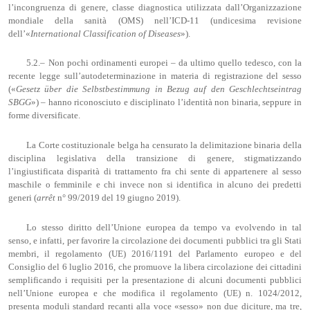
l’incongruenza di genere, classe diagnostica utilizzata dall’Organizzazione
mondiale della sanità (OMS) nell’ICD-11 (undicesima revisione
dell’«
International
Classification
of
Diseases
»).
5.2.– Non pochi ordinamenti europei – da ultimo quello tedesco, con la
recente legge sull’autodeterminazione in materia di registrazione del sesso
(«
Gesetz
über
die
Selbstbestimmung
in
Bezug
auf
den
Geschlechtseintrag
SBGG
») – hanno riconosciuto e disciplinato l’identità non binaria, seppure in
forme diversificate.
La Corte costituzionale belga ha censurato la delimitazione binaria della
disciplina legislativa della transizione di genere, stigmatizzando
l’ingiustificata disparità di trattamento fra chi sente di appartenere al sesso
maschile o femminile e chi invece non si identifica in alcuno dei predetti
generi (
arrêt
n° 99/2019 del 19 giugno 2019).
Lo stesso diritto dell’Unione europea da tempo va evolvendo in tal
senso, e infatti, per favorire la circolazione dei documenti pubblici tra gli Stati
membri, il regolamento (UE) 2016/1191 del Parlamento europeo e del
Consiglio del 6 luglio 2016, che promuove la libera circolazione dei cittadini
semplificando i requisiti per la presentazione di alcuni documenti pubblici
nell’Unione europea e che modifica il regolamento (UE) n. 1024/2012,
presenta moduli standard recanti alla voce «sesso» non due diciture, ma tre,