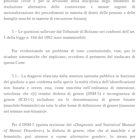
processo civile e per la revisione della disciplina degli strumenti di
risoluzione alternativa delle controversie e misure urgenti di
razionalizzazione dei procedimenti in materia di diritti delle persone e delle
famiglie nonché in materia di esecuzione forzata).
5.– Le questioni sollevate dal Tribunale di Bolzano nei confronti dell’art.
1 della legge n. 164 del 1982 sono inammissibili.
Pur evidenziando un problema di tono costituzionale, esse, per le
ricadute sistematiche che implicano, eccedono il perimetro del sindacato di
questa Corte.
5.1.– La diagnosi rilasciata dalla struttura sanitaria pubblica in funzione
del giudizio
a quo
conferma nella specie la realtà clinica dell’identificazione
non binaria e invero essa, come trascritta nell’ordinanza di rimessione,
sottolinea che «[i] termini disforia di genere (DSM-5) e incongruenza di
genere (ICD-11) includono sia le denominazioni di genere binarie
(maschile/femminile) sia tutte le altre forme di definizione di genere (riassunte
nel termine non-binario)».
Per il DSM-5 (quinta revisione del «
Diagnostic
and Statistical Manual
of
Mental
Disorders
»), la disforia di genere, oltre che al maschile e al
femminile, può attenere a «
some alternative gender
»; lo stesso per