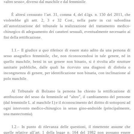
«altro sesso», diverso dal maschile e dal femminile.
È altresì censurato l’art. 31, comma 4, del d.lgs. n. 150 del 2011, che
violerebbe gli artt. 2, 3 e 32 Cost., nella parte in cui subordina
all’autorizzazione del tribunale la realizzazione del trattamento medico-
chirurgico di adeguamento dei caratteri sessuali, eventualmente necessario ai
fini della rettificazione.
1.1.– Il giudice
a quo
riferisce di essere stato adito da una persona di
sesso anagrafico femminile, che, non riconoscendosi in tale genere, né in
quello maschile, bensì in un genere non binario, si è rivolta alle strutture
sanitarie pubbliche, dalle quali ha ricevuto una diagnosi di disforia o
incongruenza di genere, per identificazione non binaria, con inclinazione al
polo maschile.
Al Tribunale di Bolzano la persona ha chiesto la rettificazione di
attribuzione del sesso da femminile ad “altro”, il cambiamento del prenome
(dal femminile L. al maschile I.) e il riconoscimento del diritto di sottoporsi ad
ogni intervento medico-chirurgico in senso gino-androide (principalmente,
una mastectomia).
1.2.– In punto di rilevanza delle questioni, il rimettente assume che
quelle relative all’art. 1 della legge n. 164 del 1982 non possano essere