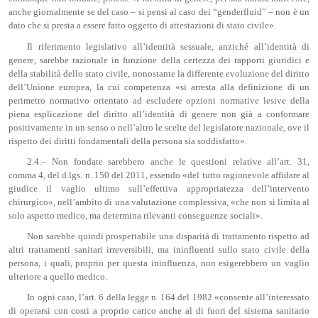
anche giornalmente se del caso – si pensi al caso dei “genderfluid” – non è un
dato che si presta a essere fatto oggetto di attestazioni di stato civile».
Il riferimento legislativo all’identità sessuale, anziché all’identità di
genere, sarebbe razionale in funzione della certezza dei rapporti giuridici e
della stabilità dello stato civile, nonostante la differente evoluzione del diritto
dell’Unione europea, la cui competenza «si arresta alla definizione di un
perimetro normativo orientato ad escludere opzioni normative lesive della
piena esplicazione del diritto all’identità di genere non già a conformare
positivamente in un senso o nell’altro le scelte del legislatore nazionale, ove il
rispetto dei diritti fondamentali della persona sia soddisfatto».
2.4.– Non fondate sarebbero anche le questioni relative all’art. 31,
comma 4, del d.lgs. n. 150 del 2011, essendo «del tutto ragionevole affidare al
giudice il vaglio ultimo sull’effettiva appropriatezza dell’intervento
chirurgico», nell’ambito di una valutazione complessiva, «che non si limita al
solo aspetto medico, ma determina rilevanti conseguenze sociali».
Non sarebbe quindi prospettabile una disparità di trattamento rispetto ad
altri trattamenti sanitari irreversibili, ma ininfluenti sullo stato civile della
persona, i quali, proprio per questa ininfluenza, non esigerebbero un vaglio
ulteriore a quello medico.
In ogni caso, l’art. 6 della legge n. 164 del 1982 «consente all’interessato
di operarsi con costi a proprio carico anche al di fuori del sistema sanitario