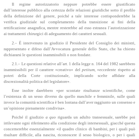
Il regime autorizzatorio neppure potrebbe essere giustificato
dall’interesse pubblico alla certezza delle relazioni giuridiche sotto il profilo
della definizione del genere, poiché a tale interesse corrisponderebbe la
verifica giudiziale sul completamento della transizione ai fini della
rettificazione anagrafica, mentre resterebbe ad esso estranea l’autorizzazione
ai trattamenti chirurgici di adeguamento dei caratteri sessuali.
2.– È intervenuto in giudizio il Presidente del Consiglio dei ministri,
rappresentato e difeso dall’Avvocatura generale dello Stato, che ha chiesto
dichiararsi le questioni inammissibili o non fondate.
2.1.– Le questioni relative all’art. 1 della legge n. 164 del 1982 sarebbero
inammissibili per il carattere «creativo» del
petitum
, «eccedente rispetto ai
poteri della Corte costituzionale, implicando scelte affidate alla
discrezionalità politica del legislatore».
Esse inoltre darebbero «per scontate risultanze scientifiche, come
l’esistenza di un sesso diverso da quello maschile e femminile, sulle quali
invece la comunità scientifica è ben lontana dall’aver raggiunto un consenso e
un’opinione pienamente condivisa».
Poiché il giudizio
a quo
riguarda un adulto transessuale, sarebbe poi
irrilevante ogni riferimento alla condizione degli intersessuali, giacché questa
concernerebbe essenzialmente «il quadro clinico di bambini, per i quali può
risultare difficile, alla nascita, riconoscere il sesso biologico, o per i quali