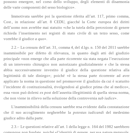
possono emergere, nel corso dello sviluppo, degli elementi di disarmonia
delle varie componenti del sesso biologico».
Immotivata sarebbe poi la questione riferita all’art. 117, primo comma,
Cost., in relazione all’art. 8 CEDU, giacché la Corte europea dei diritti
dell’uomo non avrebbe mai statuito «che la tutela della percezione di genere
richieda l’inserimento nei registri di stato civile di un terzo sesso, come
vorrebbe il giudice
a quo
».
2.2.– La censura dell’art. 31, comma 4, del d.lgs. n. 150 del 2011 sarebbe
inammissibile per difetto di rilevanza, in quanto dagli atti del giudizio
principale «non emerge che alla parte ricorrente sia stata negata l’esecuzione
di un intervento chirurgico non autorizzato giudizialmente e che la stessa
abbia successivamente investito il giudice della questione relativa alla
legittimità di tale diniego»; poiché «è la stessa parte ricorrente ad aver
applicato la norma in questione nel promuovere il giudizio da cui è scaturito
l’incidente di costituzionalità, rivolgendosi al giudice prima che al medico»,
essa «non può dolersi
ex post
dell’asserita illegittimità di quella stessa norma,
che non viene in rilievo nella soluzione della controversia
sub iudice
».
L’inammissibilità della censura sarebbe resa evidente dalla constatazione
che il suo accoglimento negherebbe la
potestas iudicandi
del medesimo
giudice adito dalla parte.
2.3.– Le questioni relative all’art. 1 della legge n. 164 del 1982 sarebbero
comunque non fondate, poiché «l’identità di genere, per sua natura mutevole,