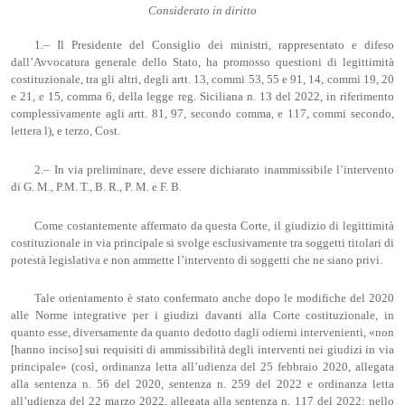
Considerato in diritto
1.– Il Presidente del Consiglio dei ministri, rappresentato e difeso
dall’Avvocatura generale dello Stato, ha promosso questioni di legittimità
costituzionale, tra gli altri, degli artt. 13, commi 53, 55 e 91, 14, commi 19, 20
e 21, e 15, comma 6, della legge reg. Siciliana n. 13 del 2022, in riferimento
complessivamente agli artt. 81, 97, secondo comma, e 117, commi secondo,
lettera l), e terzo, Cost.
2.– In via preliminare, deve essere dichiarato inammissibile l’intervento
di G. M., P.M. T., B. R., P. M. e F. B.
Come costantemente affermato da questa Corte, il giudizio di legittimità
costituzionale in via principale si svolge esclusivamente tra soggetti titolari di
potestà legislativa e non ammette l’intervento di soggetti che ne siano privi.
Tale orientamento è stato confermato anche dopo le modifiche del 2020
alle Norme integrative per i giudizi davanti alla Corte costituzionale, in
quanto esse, diversamente da quanto dedotto dagli odierni intervenienti, «non
[hanno inciso] sui requisiti di ammissibilità degli interventi nei giudizi in via
principale» (così, ordinanza letta all’udienza del 25 febbraio 2020, allegata
alla sentenza n. 56 del 2020, sentenza n. 259 del 2022 e ordinanza letta
all’udienza del 22 marzo 2022, allegata alla sentenza n. 117 del 2022; nello