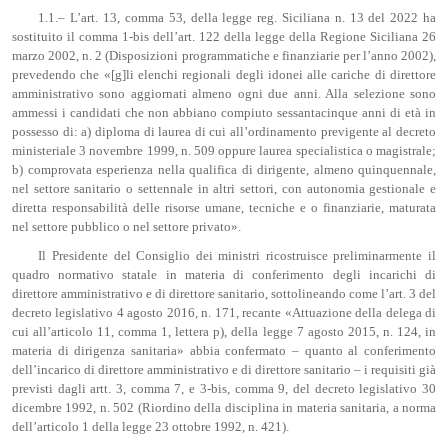
1.1.– L’art. 13, comma 53, della legge reg. Siciliana n. 13 del 2022 ha
sostituito il comma 1-bis dell’art. 122 della legge della Regione Siciliana 26
marzo 2002, n. 2 (Disposizioni programmatiche e finanziarie per l’anno 2002),
prevedendo che «[g]li elenchi regionali degli idonei alle cariche di direttore
amministrativo sono aggiornati almeno ogni due anni. Alla selezione sono
ammessi i candidati che non abbiano compiuto sessantacinque anni di età in
possesso di: a) diploma di laurea di cui all’ordinamento previgente al decreto
ministeriale 3 novembre 1999, n. 509 oppure laurea specialistica o magistrale;
b) comprovata esperienza nella qualifica di dirigente, almeno quinquennale,
nel settore sanitario o settennale in altri settori, con autonomia gestionale e
diretta responsabilità delle risorse umane, tecniche e o finanziarie, maturata
nel settore pubblico o nel settore privato».
Il Presidente del Consiglio dei ministri ricostruisce preliminarmente il
quadro normativo statale in materia di conferimento degli incarichi di
direttore amministrativo e di direttore sanitario, sottolineando come l’art. 3 del
decreto legislativo 4 agosto 2016, n. 171, recante «Attuazione della delega di
cui all’articolo 11, comma 1, lettera p), della legge 7 agosto 2015, n. 124, in
materia di dirigenza sanitaria» abbia confermato – quanto al conferimento
dell’incarico di direttore amministrativo e di direttore sanitario – i requisiti già
previsti dagli artt. 3, comma 7, e 3-bis, comma 9, del decreto legislativo 30
dicembre 1992, n. 502 (Riordino della disciplina in materia sanitaria, a norma
dell’articolo 1 della legge 23 ottobre 1992, n. 421).