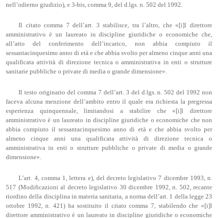
nell’odierno giudizio), e 3-bis, comma 9, del d.lgs. n. 502 del 1992.
Il citato comma 7 dell’art. 3 stabilisce, tra l’altro, che «[i]l direttore
amministrativo è un laureato in discipline giuridiche o economiche che,
all’atto del conferimento dell’incarico, non abbia compiuto il
sessantacinquesimo anno di età e che abbia svolto per almeno cinque anni una
qualificata attività di direzione tecnica o amministrativa in enti o strutture
sanitarie pubbliche o private di media o grande dimensione».
Il testo originario del comma 7 dell’art. 3 del d.lgs. n. 502 del 1992 non
faceva alcuna menzione dell’ambito entro il quale era richiesta la pregressa
esperienza quinquennale, limitandosi a stabilire che «[i]l direttore
amministrativo è un laureato in discipline giuridiche o economiche che non
abbia compiuto il sessantacinquesimo anno di età e che abbia svolto per
almeno cinque anni una qualificata attività di direzione tecnica o
amministrativa in enti o strutture pubbliche o private di media o grande
dimensione».
L’art. 4, comma 1, lettera e), del decreto legislativo 7 dicembre 1993, n.
517 (Modificazioni al decreto legislativo 30 dicembre 1992, n. 502, recante
riordino della disciplina in materia sanitaria, a norma dell’art. 1 della legge 23
ottobre 1992, n. 421) ha sostituito il citato comma 7, stabilendo che «[i]l
direttore amministrativo è un laureato in discipline giuridiche o economiche