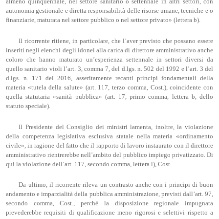
almeno quinquennale, nel settore sanitario o settennale in altri settori, con
autonomia gestionale e diretta responsabilità delle risorse umane, tecniche e o
finanziarie, maturata nel settore pubblico o nel settore privato» (lettera b).
Il ricorrente ritiene, in particolare, che l’aver previsto che possano essere
inseriti negli elenchi degli idonei alla carica di direttore amministrativo anche
coloro che hanno maturato un’esperienza settennale in settori diversi da
quello sanitario violi l’art. 3, comma 7, del d.lgs. n. 502 del 1992 e l’art. 3 del
d.lgs. n. 171 del 2016, asseritamente recanti principi fondamentali della
materia «tutela della salute» (art. 117, terzo comma, Cost.), coincidente con
quella statutaria «sanità pubblica» (art. 17, primo comma, lettera b, dello
statuto speciale).
Il Presidente del Consiglio dei ministri lamenta, inoltre, la violazione
della competenza legislativa esclusiva statale nella materia «ordinamento
civile», in ragione del fatto che il rapporto di lavoro instaurato con il direttore
amministrativo rientrerebbe nell’ambito del pubblico impiego privatizzato. Di
qui la violazione dell’art. 117, secondo comma, lettera l), Cost.
Da ultimo, il ricorrente rileva un contrasto anche con i principi di buon
andamento e imparzialità della pubblica amministrazione, previsti dall’art. 97,
secondo comma, Cost., perché la disposizione regionale impugnata
prevederebbe requisiti di qualificazione meno rigorosi e selettivi rispetto a