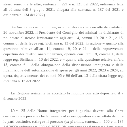
stesso senso, tra le altre, sentenze n. 221 e n. 121 del 2022; ordinanza letta
all’udienza dell’8 giugno 2021, allegata alla sentenza n. 187 del 2021 e
ordinanza n. 134 del 2022).
3.– Ancora in via preliminare, occorre rilevare che, con atto depositato il
26 novembre 2022, il Presidente del Consiglio dei ministri ha dichiarato di
rinunciare al ricorso limitatamente agli artt. 14, commi 19, 20 e 21, e 15,
comma 6, della legge reg. Siciliana n. 13 del 2022, in ragione – quanto alla
questione relativa all’art. 14, commi 19, 20 e 21 – della sopravvenuta
copertura dei relativi oneri finanziari, operata con l’art. 19, comma 1, della
legge reg. Siciliana n. 16 del 2022, e – quanto alla questione relativa all’art.
15, comma 6 – della abrogazione della disposizione impugnata e della
ridefinizione dell’autorizzazione di spesa per gli anni 2022, 2023 e 2024, ad
opera, rispettivamente, dei commi 95 e 96 dell’art. 13 della citata legge reg.
Siciliana n. 16 del 2022.
La Regione resistente ha accettato la rinuncia con atto depositato il 7
dicembre 2022.
L’art. 25 delle Norme integrative per i giudizi davanti alla Corte
costituzionale prevede che la rinuncia al ricorso, qualora sia accettata da tutte
le parti costituite, estingue il processo (ex plurimis, sentenze n. 190 e n. 187
del 2022; ordinanza n. 133 del 2022). Ne consegue che il processo deve essere