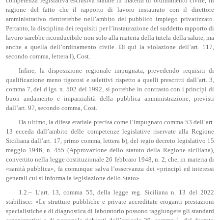
competenza legislativa esclusiva statale in materia di ordinamento civile, in
ragione del fatto che il rapporto di lavoro instaurato con il direttore
amministrativo rientrerebbe nell’ambito del pubblico impiego privatizzato.
Pertanto, la disciplina dei requisiti per l’instaurazione del suddetto rapporto di
lavoro sarebbe riconducibile non solo alla materia della tutela della salute, ma
anche a quella dell’ordinamento civile. Di qui la violazione dell’art. 117,
secondo comma, lettera l), Cost.
Infine, la disposizione regionale impugnata, prevedendo requisiti di
qualificazione meno rigorosi e selettivi rispetto a quelli prescritti dall’art. 3,
comma 7, del d.lgs. n. 502 del 1992, si porrebbe in contrasto con i principi di
buon andamento e imparzialità della pubblica amministrazione, previsti
dall’art. 97, secondo comma, Cost.
Da ultimo, la difesa erariale precisa come l’impugnato comma 53 dell’art.
13 ecceda dall’ambito delle competenze legislative riservate alla Regione
Siciliana dall’art. 17, primo comma, lettera b), del regio decreto legislativo 15
maggio 1946, n. 455 (Approvazione dello statuto della Regione siciliana),
convertito nella legge costituzionale 26 febbraio 1948, n. 2, che, in materia di
«sanità pubblica», fa comunque salva l’osservanza dei «principì ed interessi
generali cui si informa la legislazione dello Stato».
1.2.– L’art. 13, comma 55, della legge reg. Siciliana n. 13 del 2022
stabilisce: «Le strutture pubbliche e private accreditate eroganti prestazioni
specialistiche e di diagnostica di laboratorio possono raggiungere gli standard