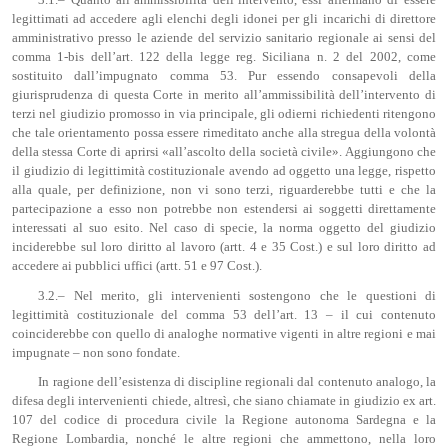
3.1.– Quanto all’ammissibilità dell’intervento, essi affermano di essere
legittimati ad accedere agli elenchi degli idonei per gli incarichi di direttore
amministrativo presso le aziende del servizio sanitario regionale ai sensi del
comma 1-bis dell’art. 122 della legge reg. Siciliana n. 2 del 2002, come
sostituito dall’impugnato comma 53. Pur essendo consapevoli della
giurisprudenza di questa Corte in merito all’ammissibilità dell’intervento di
terzi nel giudizio promosso in via principale, gli odierni richiedenti ritengono
che tale orientamento possa essere rimeditato anche alla stregua della volontà
della stessa Corte di aprirsi «all’ascolto della società civile». Aggiungono che
il giudizio di legittimità costituzionale avendo ad oggetto una legge, rispetto
alla quale, per definizione, non vi sono terzi, riguarderebbe tutti e che la
partecipazione a esso non potrebbe non estendersi ai soggetti direttamente
interessati al suo esito. Nel caso di specie, la norma oggetto del giudizio
inciderebbe sul loro diritto al lavoro (artt. 4 e 35 Cost.) e sul loro diritto ad
accedere ai pubblici uffici (artt. 51 e 97 Cost.).
3.2.– Nel merito, gli intervenienti sostengono che le questioni di
legittimità costituzionale del comma 53 dell’art. 13 – il cui contenuto
coinciderebbe con quello di analoghe normative vigenti in altre regioni e mai
impugnate – non sono fondate.
In ragione dell’esistenza di discipline regionali dal contenuto analogo, la
difesa degli intervenienti chiede, altresì, che siano chiamate in giudizio ex art.
107 del codice di procedura civile la Regione autonoma Sardegna e la
Regione Lombardia, nonché le altre regioni che ammettono, nella loro