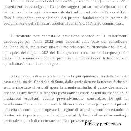
6.1.– L’ultimo periodo del comma 55 prevede che «[p]er l’anno 2022 i
trasferimenti extrabudget in favore dei soggetti privati convenzionati con il
Servizio sanitario regionale sono calcolati sul consolidato dell’anno 2019».
Esso è impugnato per violazione dei principi fondamentali in materia di
coordinamento della finanza pubblica di cui all’art. 117, terzo comma, Cost.
Il ricorrente non contesta la previsione secondo cui i trasferimenti
extrabudget per l’anno 2022 sono calcolati sulla base del consolidato
dell’anno 2019, ma muove una più radicale censura, ritenendo che l’art. 8-
quinquies del d.lgs. n. 502 del 1992 (assunto come norme interposta) non
consenta la remunerazione delle prestazioni che eccedono il tetto di spesa e
quindi «trasferimenti extrabudget».
Al riguardo, la difesa statale richiama la giurisprudenza, sia della Corte di
cassazione, sia del Consiglio di Stato, dalla quale desume la necessità che sia
sempre rispettato il tetto di spesa in materia sanitaria, al punto che sarebbe
financo «giustificata» la mancata previsione di criteri di remunerazione delle
prestazioni eccedenti quanto preventivamente concordato. Di qui la
conclusione che sarebbe rimessa alla libera valutazione degli operatori privati
la scelta di continuare a operare in regime di accreditamento accettando le
limitazioni imposte oppure di collocarsi al di fuori del servizio sanitario
nazionale e quindi di continuare a operare privatamente.