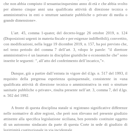
che non abbia compiuto il sessantacinquesimo anno di età e che abbia svolto
per almeno cinque anni una qualificata attività di direzione tecnica o
amministrativa in enti o strutture sanitarie pubbliche o private di media o
grande dimensione».
L’art. 45, comma 1-quater, del decreto-legge 26 ottobre 2019, n. 124
(Disposizioni urgenti in materia fiscale e per esigenze indifferibili), convertito,
con modificazioni, nella legge 19 dicembre 2019, n. 157, ha poi previsto che,
nel terzo periodo del comma 7 dell’art. 3, «dopo le parole: “il direttore
amministrativo è un laureato in discipline giuridiche o economiche che” sono
inserite le seguenti: “, all’atto del conferimento dell’incarico,”».
Dunque, già a partire dall’entrata in vigore del d.lgs. n. 517 del 1993, il
requisito della pregressa esperienza quinquennale, consistente in «una
qualificata attività di direzione tecnica o amministrativa in enti o strutture
sanitarie pubbliche o private», risulta presente nell’art. 3, comma 7, del d.lgs.
n. 502 del 1992.
A fronte di questa disciplina statale si registrano significative differenze
nelle normative di altre regioni, che però non rilevano nel presente giudizio
attinente alla specifica legislazione siciliana, ben potendo costituire oggetto
di un autonomo sindacato da parte di questa Corte in sede di giudizio di
legittimità costituzionale in via incidentale.