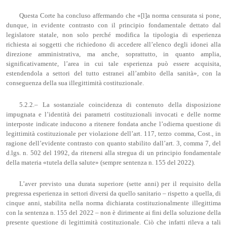
Questa Corte ha concluso affermando che «[l]a norma censurata si pone,
dunque, in evidente contrasto con il principio fondamentale dettato dal
legislatore statale, non solo perché modifica la tipologia di esperienza
richiesta ai soggetti che richiedono di accedere all’elenco degli idonei alla
direzione amministrativa, ma anche, soprattutto, in quanto amplia,
significativamente, l’area in cui tale esperienza può essere acquisita,
estendendola a settori del tutto estranei all’ambito della sanità», con la
conseguenza della sua illegittimità costituzionale.
5.2.2.– La sostanziale coincidenza di contenuto della disposizione
impugnata e l’identità dei parametri costituzionali invocati e delle norme
interposte indicate inducono a ritenere fondata anche l’odierna questione di
legittimità costituzionale per violazione dell’art. 117, terzo comma, Cost., in
ragione dell’evidente contrasto con quanto stabilito dall’art. 3, comma 7, del
d.lgs. n. 502 del 1992, da ritenersi alla stregua di un principio fondamentale
della materia «tutela della salute» (sempre sentenza n. 155 del 2022).
L’aver previsto una durata superiore (sette anni) per il requisito della
pregressa esperienza in settori diversi da quello sanitario – rispetto a quella, di
cinque anni, stabilita nella norma dichiarata costituzionalmente illegittima
con la sentenza n. 155 del 2022 – non è dirimente ai fini della soluzione della
presente questione di legittimità costituzionale. Ciò che infatti rileva a tali