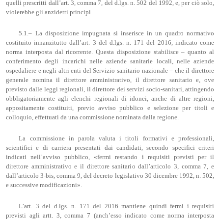
quelli prescritti dall’art. 3, comma 7, del d.lgs. n. 502 del 1992, e, per ciò solo,
violerebbe gli anzidetti principi.
5.1.– La disposizione impugnata si inserisce in un quadro normativo
costituito innanzitutto dall’art. 3 del d.lgs. n. 171 del 2016, indicato come
norma interposta dal ricorrente. Questa disposizione stabilisce – quanto al
conferimento degli incarichi nelle aziende sanitarie locali, nelle aziende
ospedaliere e negli altri enti del Servizio sanitario nazionale – che il direttore
generale nomina il direttore amministrativo, il direttore sanitario e, ove
previsto dalle leggi regionali, il direttore dei servizi socio-sanitari, attingendo
obbligatoriamente agli elenchi regionali di idonei, anche di altre regioni,
appositamente costituiti, previo avviso pubblico e selezione per titoli e
colloquio, effettuati da una commissione nominata dalla regione.
La commissione in parola valuta i titoli formativi e professionali,
scientifici e di carriera presentati dai candidati, secondo specifici criteri
indicati nell’avviso pubblico, «fermi restando i requisiti previsti per il
direttore amministrativo e il direttore sanitario dall’articolo 3, comma 7, e
dall’articolo 3-bis, comma 9, del decreto legislativo 30 dicembre 1992, n. 502,
e successive modificazioni».
L’art. 3 del d.lgs. n. 171 del 2016 mantiene quindi fermi i requisiti
previsti agli artt. 3, comma 7 (anch’esso indicato come norma interposta