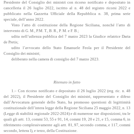
Presidente del Consiglio dei ministri con ricorso notificato e depositato in
cancelleria il 26 luglio 2022, iscritto al n. 48 del registro ricorsi 2022 e
pubblicato nella Gazzetta Ufficiale della Repubblica n. 38, prima serie
speciale, dell’anno 2022.
Visto l’atto di costituzione della Regione Siciliana, nonché l’atto di
intervento di G. M., P.M. T., B. R., P. M. e F. B.;
udita nell’udienza pubblica del 7 marzo 2023 la Giudice relatrice Daria
de Pretis;
udito l’avvocato dello Stato Emanuele Feola per il Presidente del
Consiglio dei ministri;
deliberato nella camera di consiglio del 7 marzo 2023.
Ritenuto in fatto
1.– Con ricorso notificato e depositato il 26 luglio 2022 (reg. ric. n. 48
del 2022), il Presidente del Consiglio dei ministri, rappresentato e difeso
dall’Avvocatura generale dello Stato, ha promosso questioni di legittimità
costituzionale dell’intera legge della Regione Siciliana 25 maggio 2022, n. 13
(Legge di stabilità regionale 2022-2024) e di numerose sue disposizioni, tra le
quali gli artt. 13, commi 53, 55 e 91, 14, commi 19, 20 e 21, e 15, comma 6, in
riferimento complessivamente agli artt. 81, 97, secondo comma, e 117, commi
secondo, lettera l), e terzo, della Costituzione.