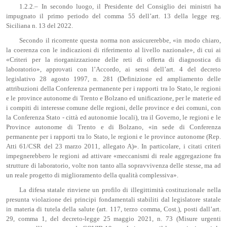
1.2.2.– In secondo luogo, il Presidente del Consiglio dei ministri ha
impugnato il primo periodo del comma 55 dell’art. 13 della legge reg.
Siciliana n. 13 del 2022.
Secondo il ricorrente questa norma non assicurerebbe, «in modo chiaro,
la coerenza con le indicazioni di riferimento al livello nazionale», di cui ai
«Criteri per la riorganizzazione delle reti di offerta di diagnostica di
laboratorio», approvati con l’Accordo, ai sensi dell’art. 4 del decreto
legislativo 28 agosto 1997, n. 281 (Definizione ed ampliamento delle
attribuzioni della Conferenza permanente per i rapporti tra lo Stato, le regioni
e le province autonome di Trento e Bolzano ed unificazione, per le materie ed
i compiti di interesse comune delle regioni, delle province e dei comuni, con
la Conferenza Stato - città ed autonomie locali), tra il Governo, le regioni e le
Province autonome di Trento e di Bolzano, «in sede di Conferenza
permanente per i rapporti tra lo Stato, le regioni e le province autonome (Rep.
Atti 61/CSR del 23 marzo 2011, allegato A)». In particolare, i citati criteri
impegnerebbero le regioni ad attivare «meccanismi di reale aggregazione fra
strutture di laboratorio, volte non tanto alla sopravvivenza delle stesse, ma ad
un reale progetto di miglioramento della qualità complessiva».
La difesa statale rinviene un profilo di illegittimità costituzionale nella
presunta violazione dei principi fondamentali stabiliti dal legislatore statale
in materia di tutela della salute (art. 117, terzo comma, Cost.), posti dall’art.
29, comma 1, del decreto-legge 25 maggio 2021, n. 73 (Misure urgenti