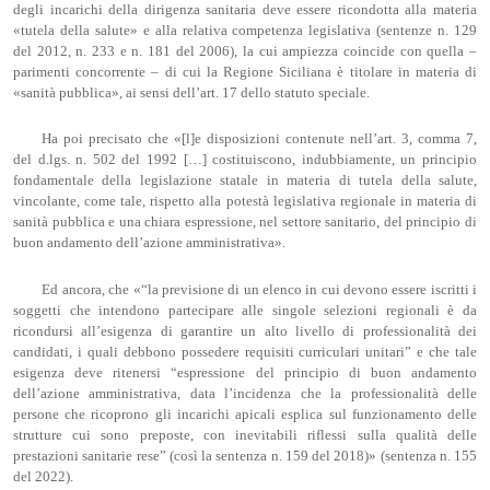
degli incarichi della dirigenza sanitaria deve essere ricondotta alla materia
«tutela della salute» e alla relativa competenza legislativa (sentenze n. 129
del 2012, n. 233 e n. 181 del 2006), la cui ampiezza coincide con quella –
parimenti concorrente – di cui la Regione Siciliana è titolare in materia di
«sanità pubblica», ai sensi dell’art. 17 dello statuto speciale.
Ha poi precisato che «[l]e disposizioni contenute nell’art. 3, comma 7,
del d.lgs. n. 502 del 1992 […] costituiscono, indubbiamente, un principio
fondamentale della legislazione statale in materia di tutela della salute,
vincolante, come tale, rispetto alla potestà legislativa regionale in materia di
sanità pubblica e una chiara espressione, nel settore sanitario, del principio di
buon andamento dell’azione amministrativa».
Ed ancora, che «“la previsione di un elenco in cui devono essere iscritti i
soggetti che intendono partecipare alle singole selezioni regionali è da
ricondursi all’esigenza di garantire un alto livello di professionalità dei
candidati, i quali debbono possedere requisiti curriculari unitari” e che tale
esigenza deve ritenersi “espressione del principio di buon andamento
dell’azione amministrativa, data l’incidenza che la professionalità delle
persone che ricoprono gli incarichi apicali esplica sul funzionamento delle
strutture cui sono preposte, con inevitabili riflessi sulla qualità delle
prestazioni sanitarie rese” (così la sentenza n. 159 del 2018)» (sentenza n. 155
del 2022).