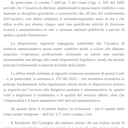
In particolare, il comma 7 dell’art. 3 del citato d.lgs. n. 502 del 1992
prevede che l’incarico di direttore amministrativo possa essere conferito a «un
laureato in discipline giuridiche o economiche che, all’atto del conferimento
dell’incarico, non abbia compiuto il sessantacinquesimo anno di età e che
abbia svolto per almeno cinque anni una qualificata attività di direzione
tecnica o amministrativa in enti o strutture sanitarie pubbliche o private di
media o grande dimensione».
La disposizione regionale impugnata, stabilendo che l’incarico di
direttore amministrativo possa essere conferito anche a coloro che abbiano
acquisito l’esperienza professionale settennale in settori non sanitari,
introdurrebbe una deroga alle citate disposizioni legislative statali, da ritenere
principi fondamentali in materia di tutela della salute.
La difesa statale richiama al riguardo numerose pronunzie di questa Corte
– e, in particolare, la sentenza n. 155 del 2022 – che avrebbero ricondotto ai
principi fondamentali della legislazione statale anche le disposizioni relative
ai requisiti per l’accesso alla dirigenza sanitaria e amministrativa, in quanto
volti a migliorare il rendimento e la qualità del servizio offerto, oltre che
l’imparzialità e il buon andamento dell’attività amministrativa.
Da quanto detto il ricorrente deduce la violazione – per il tramite delle
citate norme interposte – dell’art. 117, terzo comma, Cost.
Il Presidente del Consiglio dei ministri ritiene che sia violata anche la