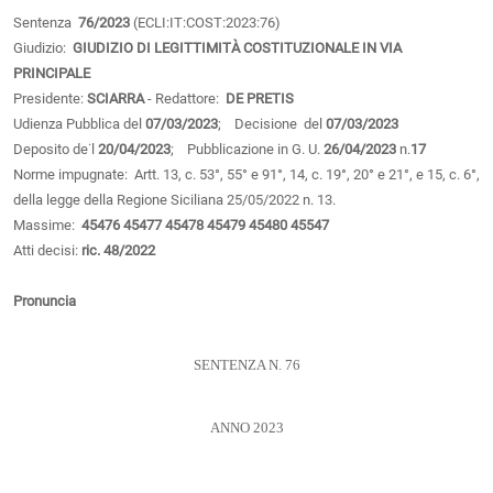
Sentenza
76/2023
(ECLI:IT:COST:2023:76)
Giudizio:
GIUDIZIO DI LEGITTIMITÀ COSTITUZIONALE IN VIA
PRINCIPALE
Presidente:
SCIARRA
- Redattore:
DE PRETIS
Udienza Pubblica del
07/03/2023
; Decisione del
07/03/2023
Deposito de˙l
20/04/2023
; Pubblicazione in G. U.
26/04/2023
n.
17
Norme impugnate: Artt. 13, c. 53°, 55° e 91°, 14, c. 19°, 20° e 21°, e 15, c. 6°,
della legge della Regione Siciliana 25/05/2022 n. 13.
Massime:
45476
45477
45478
45479
45480
45547
Atti decisi:
ric. 48/2022
Pronuncia
SENTENZA N. 76
ANNO 2023