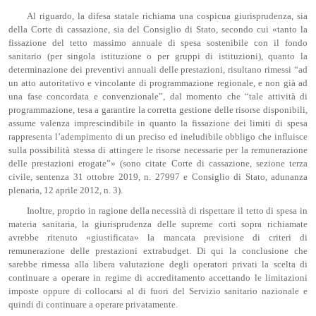
Al riguardo, la difesa statale richiama una cospicua giurisprudenza, sia
della Corte di cassazione, sia del Consiglio di Stato, secondo cui «tanto la
fissazione del tetto massimo annuale di spesa sostenibile con il fondo
sanitario (per singola istituzione o per gruppi di istituzioni), quanto la
determinazione dei preventivi annuali delle prestazioni, risultano rimessi “ad
un atto autoritativo e vincolante di programmazione regionale, e non già ad
una fase concordata e convenzionale”, dal momento che “tale attività di
programmazione, tesa a garantire la corretta gestione delle risorse disponibili,
assume valenza imprescindibile in quanto la fissazione dei limiti di spesa
rappresenta l’adempimento di un preciso ed ineludibile obbligo che influisce
sulla possibilità stessa di attingere le risorse necessarie per la remunerazione
delle prestazioni erogate”» (sono citate Corte di cassazione, sezione terza
civile, sentenza 31 ottobre 2019, n. 27997 e Consiglio di Stato, adunanza
plenaria, 12 aprile 2012, n. 3).
Inoltre, proprio in ragione della necessità di rispettare il tetto di spesa in
materia sanitaria, la giurisprudenza delle supreme corti sopra richiamate
avrebbe ritenuto «giustificata» la mancata previsione di criteri di
remunerazione delle prestazioni extrabudget. Di qui la conclusione che
sarebbe rimessa alla libera valutazione degli operatori privati la scelta di
continuare a operare in regime di accreditamento accettando le limitazioni
imposte oppure di collocarsi al di fuori del Servizio sanitario nazionale e
quindi di continuare a operare privatamente.