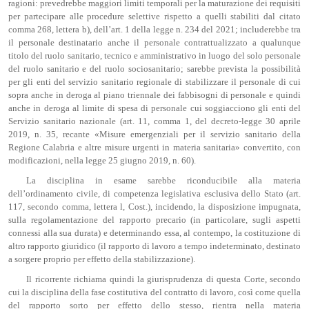
ragioni: prevedrebbe maggiori limiti temporali per la maturazione dei requisiti
per partecipare alle procedure selettive rispetto a quelli stabiliti dal citato
comma 268, lettera b), dell’art. 1 della legge n. 234 del 2021; includerebbe tra
il personale destinatario anche il personale contrattualizzato a qualunque
titolo del ruolo sanitario, tecnico e amministrativo in luogo del solo personale
del ruolo sanitario e del ruolo sociosanitario; sarebbe prevista la possibilità
per gli enti del servizio sanitario regionale di stabilizzare il personale di cui
sopra anche in deroga al piano triennale dei fabbisogni di personale e quindi
anche in deroga al limite di spesa di personale cui soggiacciono gli enti del
Servizio sanitario nazionale (art. 11, comma 1, del decreto-legge 30 aprile
2019, n. 35, recante «Misure emergenziali per il servizio sanitario della
Regione Calabria e altre misure urgenti in materia sanitaria» convertito, con
modificazioni, nella legge 25 giugno 2019, n. 60).
La disciplina in esame sarebbe riconducibile alla materia
dell’ordinamento civile, di competenza legislativa esclusiva dello Stato (art.
117, secondo comma, lettera l, Cost.), incidendo, la disposizione impugnata,
sulla regolamentazione del rapporto precario (in particolare, sugli aspetti
connessi alla sua durata) e determinando essa, al contempo, la costituzione di
altro rapporto giuridico (il rapporto di lavoro a tempo indeterminato, destinato
a sorgere proprio per effetto della stabilizzazione).
Il ricorrente richiama quindi la giurisprudenza di questa Corte, secondo
cui la disciplina della fase costitutiva del contratto di lavoro, così come quella
del rapporto sorto per effetto dello stesso, rientra nella materia