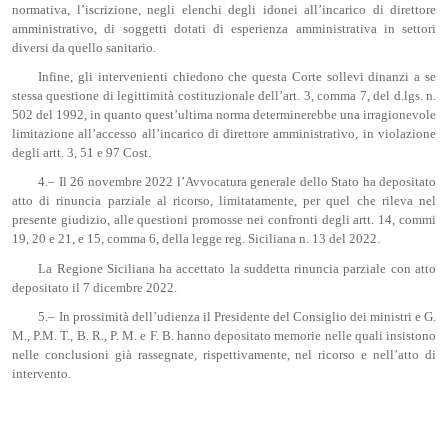
normativa, l’iscrizione, negli elenchi degli idonei all’incarico di direttore
amministrativo, di soggetti dotati di esperienza amministrativa in settori
diversi da quello sanitario.
Infine, gli intervenienti chiedono che questa Corte sollevi dinanzi a se
stessa questione di legittimità costituzionale dell’art. 3, comma 7, del d.lgs. n.
502 del 1992, in quanto quest’ultima norma determinerebbe una irragionevole
limitazione all’accesso all’incarico di direttore amministrativo, in violazione
degli artt. 3, 51 e 97 Cost.
4.– Il 26 novembre 2022 l’Avvocatura generale dello Stato ha depositato
atto di rinuncia parziale al ricorso, limitatamente, per quel che rileva nel
presente giudizio, alle questioni promosse nei confronti degli artt. 14, commi
19, 20 e 21, e 15, comma 6, della legge reg. Siciliana n. 13 del 2022.
La Regione Siciliana ha accettato la suddetta rinuncia parziale con atto
depositato il 7 dicembre 2022.
5.– In prossimità dell’udienza il Presidente del Consiglio dei ministri e G.
M., P.M. T., B. R., P. M. e F. B. hanno depositato memorie nelle quali insistono
nelle conclusioni già rassegnate, rispettivamente, nel ricorso e nell’atto di
intervento.