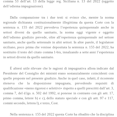
comma 53 dell’art. 13 della legge reg. Siciliana n. 13 del 2022 (oggetto
dell’odierna impugnazione).
Dalla comparazione tra i due testi si evince che, mentre la norma
regionale dichiarata costituzionalmente illegittima da questa Corte con la
sentenza n. 155 del 2022 prevedeva l’esperienza quinquennale anche in
settori diversi da quello sanitario, la norma oggi vigente e oggetto
dell’odierno giudizio prevede, oltre all’esperienza quinquennale nel settore
sanitario, anche quella settennale in altri settori. In altre parole, il legislatore
siciliano, poco prima che venisse depositata la sentenza n. 155 del 2022, ha
sostituito il testo del citato comma 1-bis, innalzando a sette anni l’esperienza
in settori diversi da quello sanitario.
È altresì utile rilevare che le ragioni di impugnativa allora indicate dal
Presidente del Consiglio dei ministri erano sostanzialmente coincidenti con
quelle proposte nel presente giudizio. Anche in quel caso, infatti, il ricorrente
riteneva che la disposizione impugnata, prevedendo requisiti di
qualificazione «meno rigorosi e selettivi» rispetto a quelli prescritti dall’art. 3,
comma 7, del d.lgs. n. 502 del 1992, si ponesse in contrasto con gli artt. 17,
primo comma, lettere b) e c), dello statuto speciale e con gli artt. 97 e 117,
commi secondo, lettera l), e terzo, Cost.
Nella sentenza n. 155 del 2022 questa Corte ha ribadito che la disciplina