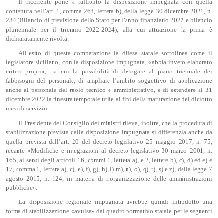
Il ricorrente pone a raffronto la disposizione impugnata con quella
contenuta nell’art. 1, comma 268, lettera b), della legge 30 dicembre 2021, n.
234 (Bilancio di previsione dello Stato per l’anno finanziario 2022 e bilancio
pluriennale per il triennio 2022-2024), alla cui attuazione la prima è
dichiaratamente rivolta.
All’esito di questa comparazione la difesa statale sottolinea come il
legislatore siciliano, con la disposizione impugnata, «abbia invero elaborato
criteri propri», tra cui la possibilità di derogare al piano triennale dei
fabbisogni del personale, di ampliare l’ambito soggettivo di applicazione
anche al personale del ruolo tecnico e amministrativo, e di estendere al 31
dicembre 2022 la finestra temporale utile ai fini della maturazione dei diciotto
mesi di servizio.
Il Presidente del Consiglio dei ministri rileva, inoltre, che la procedura di
stabilizzazione prevista dalla disposizione impugnata si differenzia anche da
quella prevista dall’art. 20 del decreto legislativo 25 maggio 2017, n. 75,
recante «Modifiche e integrazioni al decreto legislativo 30 marzo 2001, n.
165, ai sensi degli articoli 16, commi 1, lettera a), e 2, lettere b), c), d) ed e) e
17, comma 1, lettere a), c), e), f), g), h), l) m), n), o), q), r), s) e z), della legge 7
agosto 2015, n. 124, in materia di riorganizzazione delle amministrazioni
pubbliche».
La disposizione regionale impugnata avrebbe quindi introdotto una
forma di stabilizzazione «avulsa» dal quadro normativo statale per le seguenti