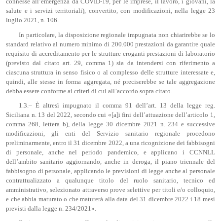
connesse all’emergenza da COVID-19, per le imprese, il lavoro, i giovani, la
salute e i servizi territoriali), convertito, con modificazioni, nella legge 23
luglio 2021, n. 106.
In particolare, la disposizione regionale impugnata non chiarirebbe se lo
standard relativo al numero minimo di 200.000 prestazioni da garantire quale
requisito di accreditamento per le strutture eroganti prestazioni di laboratorio
(previsto dal citato art. 29, comma 1) sia da intendersi con riferimento a
ciascuna struttura in senso fisico o al complesso delle strutture interessate e,
quindi, alle stesse in forma aggregata, né preciserebbe se tale aggregazione
debba essere conforme ai criteri di cui all’accordo sopra citato.
1.3.– È altresì impugnato il comma 91 dell’art. 13 della legge reg.
Siciliana n. 13 del 2022, secondo cui «[a]i fini dell’attuazione dell’articolo 1,
comma 268, lettera b), della legge 30 dicembre 2021 n. 234 e successive
modificazioni, gli enti del Servizio sanitario regionale procedono
preliminarmente, entro il 31 dicembre 2022, a una ricognizione dei fabbisogni
di personale, anche nel periodo pandemico, e applicano i CCNNLL
dell’ambito sanitario aggiornando, anche in deroga, il piano triennale del
fabbisogno di personale, applicando le previsioni di legge anche al personale
contrattualizzato a qualunque titolo del ruolo sanitario, tecnico ed
amministrativo, selezionato attraverso prove selettive per titoli e/o colloquio,
e che abbia maturato o che maturerà alla data del 31 dicembre 2022 i 18 mesi
previsti dalla legge n. 234/2021».