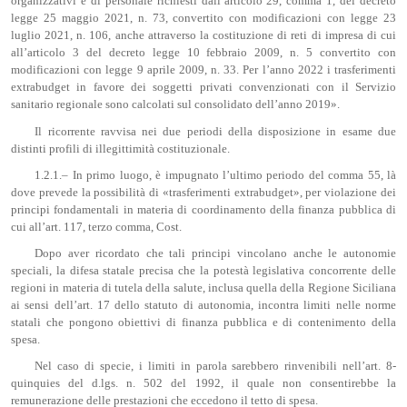
organizzativi e di personale richiesti dall’articolo 29, comma 1, del decreto
legge 25 maggio 2021, n. 73, convertito con modificazioni con legge 23
luglio 2021, n. 106, anche attraverso la costituzione di reti di impresa di cui
all’articolo 3 del decreto legge 10 febbraio 2009, n. 5 convertito con
modificazioni con legge 9 aprile 2009, n. 33. Per l’anno 2022 i trasferimenti
extrabudget in favore dei soggetti privati convenzionati con il Servizio
sanitario regionale sono calcolati sul consolidato dell’anno 2019».
Il ricorrente ravvisa nei due periodi della disposizione in esame due
distinti profili di illegittimità costituzionale.
1.2.1.– In primo luogo, è impugnato l’ultimo periodo del comma 55, là
dove prevede la possibilità di «trasferimenti extrabudget», per violazione dei
principi fondamentali in materia di coordinamento della finanza pubblica di
cui all’art. 117, terzo comma, Cost.
Dopo aver ricordato che tali principi vincolano anche le autonomie
speciali, la difesa statale precisa che la potestà legislativa concorrente delle
regioni in materia di tutela della salute, inclusa quella della Regione Siciliana
ai sensi dell’art. 17 dello statuto di autonomia, incontra limiti nelle norme
statali che pongono obiettivi di finanza pubblica e di contenimento della
spesa.
Nel caso di specie, i limiti in parola sarebbero rinvenibili nell’art. 8-
quinquies del d.lgs. n. 502 del 1992, il quale non consentirebbe la
remunerazione delle prestazioni che eccedono il tetto di spesa.