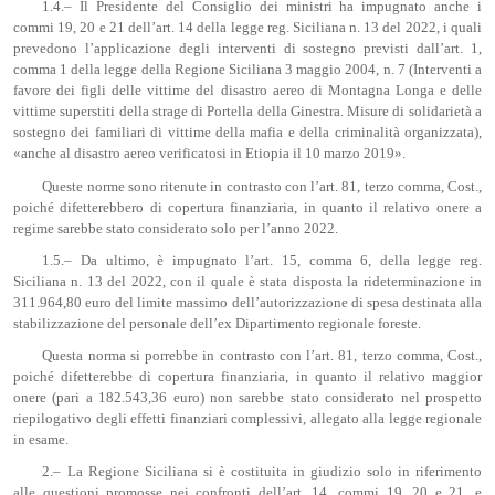
1.4.– Il Presidente del Consiglio dei ministri ha impugnato anche i
commi 19, 20 e 21 dell’art. 14 della legge reg. Siciliana n. 13 del 2022, i quali
prevedono l’applicazione degli interventi di sostegno previsti dall’art. 1,
comma 1 della legge della Regione Siciliana 3 maggio 2004, n. 7 (Interventi a
favore dei figli delle vittime del disastro aereo di Montagna Longa e delle
vittime superstiti della strage di Portella della Ginestra. Misure di solidarietà a
sostegno dei familiari di vittime della mafia e della criminalità organizzata),
«anche al disastro aereo verificatosi in Etiopia il 10 marzo 2019».
Queste norme sono ritenute in contrasto con l’art. 81, terzo comma, Cost.,
poiché difetterebbero di copertura finanziaria, in quanto il relativo onere a
regime sarebbe stato considerato solo per l’anno 2022.
1.5.– Da ultimo, è impugnato l’art. 15, comma 6, della legge reg.
Siciliana n. 13 del 2022, con il quale è stata disposta la rideterminazione in
311.964,80 euro del limite massimo dell’autorizzazione di spesa destinata alla
stabilizzazione del personale dell’ex Dipartimento regionale foreste.
Questa norma si porrebbe in contrasto con l’art. 81, terzo comma, Cost.,
poiché difetterebbe di copertura finanziaria, in quanto il relativo maggior
onere (pari a 182.543,36 euro) non sarebbe stato considerato nel prospetto
riepilogativo degli effetti finanziari complessivi, allegato alla legge regionale
in esame.
2.– La Regione Siciliana si è costituita in giudizio solo in riferimento
alle questioni promosse nei confronti dell’art. 14, commi 19, 20 e 21, e