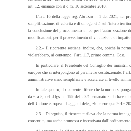
art. 12, emanate con il d.m. 10 settembre 2010.
L’art. 16 della legge reg. Abruzzo n. 1 del 2021, nel pro
semplificazione, di celerità e di omogeneità sull’intero terri
la conclusione del procedimento unico per l’autorizzazione dei
modificazioni, per il provvedimento di valutazione di impatto
2.2.– Il ricorrente sostiene, inoltre, che, poiché la norm
violerebbero, al contempo, l’art. 117, primo comma, Cost.
In particolare, il Presidente del Consiglio dei ministri, 
europee che si interpongono al parametro costituzionale, l’art
amministrative siano semplificate e accelerate al livello ammin
In tale quadro, il ricorrente ritiene che la norma si pon
da 6 a 8, del d.lgs. n. 199 del 2021, emanato sulla base di q
dell’Unione europea – Legge di delegazione europea 2019-20
2.3.– Di seguito, il ricorrente rileva che la norma impugn
consentita, ma anche promossa e incentivata dall’ordinamento 