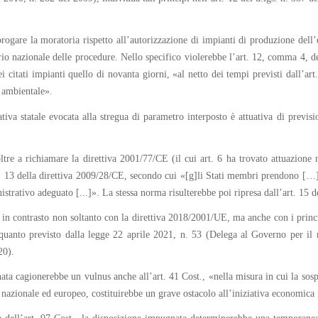
rogare la moratoria rispetto all’autorizzazione di impianti di produzione dell’
torio nazionale delle procedure. Nello specifico violerebbe l’art. 12, comma 4,
 citati impianti quello di novanta giorni, «al netto dei tempi previsti dall’art.
 ambientale».
ativa statale evocata alla stregua di parametro interposto è attuativa di previs
oltre a richiamare la direttiva 2001/77/CE (il cui art. 6 ha trovato attuazione 
. 13 della direttiva 2009/28/CE, secondo cui «[g]li Stati membri prendono […] 
istrativo adeguato [...]». La stessa norma risulterebbe poi ripresa dall’art. 15 
ga in contrasto non soltanto con la direttiva 2018/2001/UE, ma anche con i princ
uanto previsto dalla legge 22 aprile 2021, n. 53 (Delega al Governo per il re
20).
ata cagionerebbe un vulnus anche all’art. 41 Cost., «nella misura in cui la sosp
nazionale ed europeo, costituirebbe un grave ostacolo all’iniziativa economica 