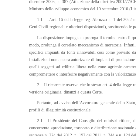
dicembre 2003, n. 387 (Attuazione della direttiva 2001/77/CE r
Ministro dello sviluppo economico del 10 settembre 2010 (Line
1.1.– L’art. 16 della legge reg. Abruzzo n. 1 del 2022 m
Geni Civili regionali e ulteriori disposizioni), sostituendo 
La disposizione impugnata proroga il termine entro il qual
modo, prolunga il correlato meccanismo di moratoria. Infatti, a
specifici impianti da fonti rinnovabili così come previsto d
installazioni non ancora autorizzate di impianti di produzione di
quelli soggetti ad edilizia libera nelle zone agricole caratte
compromettere o interferire negativamente con la valorizzazion
2.– Il ricorrente osserva che lo stesso art. 4 della legge 
versione originaria, dinanzi a questa Corte.
Pertanto, ad avviso dell’Avvocatura generale dello Stato,
profili di illegittimità costituzionale.
2.1.– Il Presidente del Consiglio dei ministri ritiene, 
concorrente «produzione, trasporto e distribuzione nazionale d
sentenze n. 224 del 2012, n. 192 del 2011, n. 344 e n. 124 del