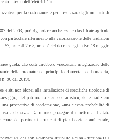
cato interno dell’elettricità”».
rizzative per la costruzione e per l’esercizio degli impianti di
 387 del 2003, può riguardare anche «zone classificate agricole
 con particolare riferimento alla valorizzazione delle tradizioni
 n. 57, articoli 7 e 8, nonché del decreto legislativo 18 maggio
linee guida, che costituirebbero «necessaria integrazione delle
ipando della loro natura di principi fondamentali della materia,
e n. 86 del 2019).
 e siti non idonei alla installazione di specifiche tipologie di
paesaggio, del patrimonio storico e artistico, delle tradizioni
n una prospettiva di accelerazione, «una elevata probabilità di
itiva e decisiva». Da ultimo, prosegue il rimettente, il citato
 conto dei pertinenti strumenti di pianificazione ambientale,
individuati, che non avrebbero attribuito alcuna «funzione [al]