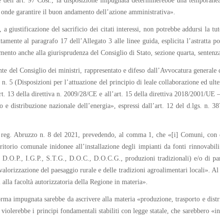
e dell’art. 97 Cost., la disposizione impugnata determinerebbe una temporanea pa
onde garantire il buon andamento dell’azione amministrativa».
a giustificazione del sacrificio dei citati interessi, non potrebbe addursi la t
amente al paragrafo 17 dell’Allegato 3 alle linee guida, esplicita l’astratta po
ferimento anche alla giurisprudenza del Consiglio di Stato, sezione quarta, sente
ente del Consiglio dei ministri, rappresentato e difeso dall’Avvocatura generale 
n. 5 (Disposizioni per l’attuazione del principio di leale collaborazione ed ulte
art. 13 della direttiva n. 2009/28/CE e all’art. 15 della direttiva 2018/2001/UE 
 e distribuzione nazionale dell’energia», espressi dall’art. 12 del d.lgs. n. 
gge reg. Abruzzo n. 8 del 2021, prevedendo, al comma 1, che «[i] Comuni, con
itorio comunale inidonee all’installazione degli impianti da fonti rinnovabili
D.O.P., I.G.P., S.T.G., D.O.C., D.O.C.G., produzioni tradizionali) e/o di part
alorizzazione del paesaggio rurale e delle tradizioni agroalimentari locali». Al 
 alla facoltà autorizzatoria della Regione in materia».
orma impugnata sarebbe da ascrivere alla materia «produzione, trasporto e distr
e violerebbe i principi fondamentali stabiliti con legge statale, che sarebbero «