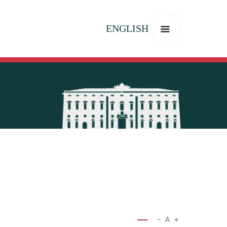
ENGLISH
−
A
+