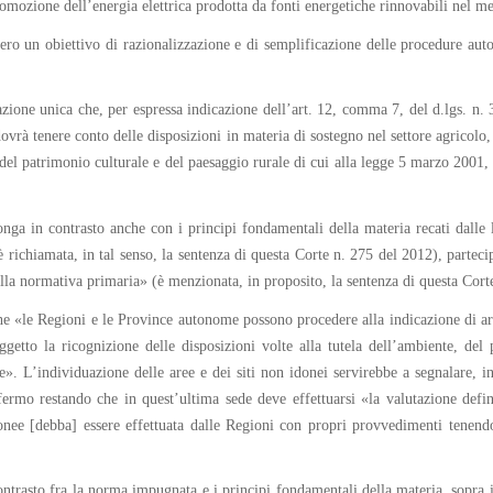
omozione dell’energia elettrica prodotta da fonti energetiche rinnovabili nel mer
bero un obiettivo di razionalizzazione e di semplificazione delle procedure auto
zazione unica che, per espressa indicazione dell’art. 12, comma 7, del d.lgs. n.
 dovrà tenere conto delle disposizioni in materia di sostegno nel settore agricolo,
e del patrimonio culturale e del paesaggio rurale di cui alla legge 5 marzo 2001,
onga in contrasto anche con i principi fondamentali della materia recati dalle 
è richiamata, in tal senso, la sentenza di questa Corte n. 275 del 2012), partec
ella normativa primaria» (è menzionata, in proposito, la sentenza di questa Cort
che «le Regioni e le Province autonome possono procedere alla indicazione di aree
getto la ricognizione delle disposizioni volte alla tutela dell’ambiente, del 
le». L’individuazione delle aree e dei siti non idonei servirebbe a segnalare, i
fermo restando che in quest’ultima sede deve effettuarsi «la valutazione defin
onee [debba] essere effettuata dalle Regioni con propri provvedimenti tenendo
ontrasto fra la norma impugnata e i principi fondamentali della materia, sopra 