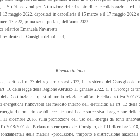
n. 5 (Disposizioni per l’attuazione del principio di leale collaborazione ed ult
 il 13 maggio 2022, depositati in cancelleria il 15 marzo e il 17 maggio 2022 e i
meri 17 e 22, prima serie speciale, dell’anno 2022.
ce relatrice Emanuela Navarretta;
 Presidente del Consiglio dei ministri;
.
Ritenuto in fatto
2, iscritto al n. 27 del registro ricorsi 2022, il Presidente del Consiglio dei 
’art. 16 della legge della Regione Abruzzo 11 gennaio 2022, n. 1 (Proroga di termi
 della Costituzione – quest’ultimo in relazione: all’art. 6 della direttiva 2001
i energetiche rinnovabili nel mercato interno dell’elettricità; all’art. 13 del
energia da fonti rinnovabili recante modifica e successiva abrogazione delle d
1 dicembre 2018, sulla promozione dell’uso dell’energia da fonti rinnovabili
UE) 2018/2001 del Parlamento europeo e del Consiglio, dell’11 dicembre 2018, s
 fondamentali della materia «produzione, trasporto e distribuzione nazionale d