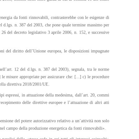
energia da fonti rinnovabili, contrasterebbe con le esigenze di
 del d.lgs. n. 387 del 2003, che pone quale termine massimo per
 26 del decreto legislativo 3 aprile 2006, n. 152, e successive
ioni del diritto dell’Unione europea, le disposizioni impugnate
nell’art. 12 del d.lgs. n. 387 del 2003), segnala, tra le norme
le misure appropriate per assicurare che: [...] c) le procedure
della direttiva 2018/2001/UE.
ipi espressi, in attuazione della medesima, dall’art. 20, commi
cepimento delle direttive europee e l’attuazione di altri atti
ensione del potere autorizzativo relativo a un’attività non solo
nel campo della produzione energetica da fonti rinnovabili».