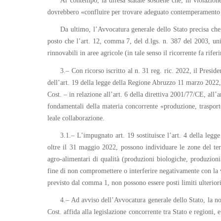
Al contempo, la difesa statale sostiene che, in violazion
dovrebbero «confluire per trovare adeguato contemperamento 
Da ultimo, l’Avvocatura generale dello Stato precisa che, 
posto che l’art. 12, comma 7, del d.lgs. n. 387 del 2003, unit
rinnovabili in aree agricole (in tale senso il ricorrente fa ri
3.– Con ricorso iscritto al n. 31 reg. ric. 2022, il Presid
dell’art. 19 della legge della Regione Abruzzo 11 marzo 2022, 
Cost. – in relazione all’art. 6 della direttiva 2001/77/CE, all’
fondamentali della materia concorrente «produzione, trasporto
leale collaborazione.
3.1.– L’impugnato art. 19 sostituisce l’art. 4 della le
oltre il 31 maggio 2022, possono individuare le zone del terr
agro-alimentari di qualità (produzioni biologiche, produzioni 
fine di non compromettere o interferire negativamente con la v
previsto dal comma 1, non possono essere posti limiti ulteriori
4.– Ad avviso dell’Avvocatura generale dello Stato, la n
Cost. affida alla legislazione concorrente tra Stato e regioni, 