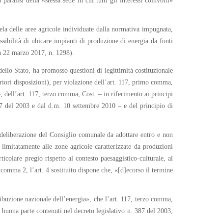
ralisi della «stessa sede in cui tutti gli interessi coinvolti»
utela delle aree agricole individuate dalla normativa impugnata,
ssibilità di ubicare impianti di produzione di energia da fonti
nza 22 marzo 2017, n. 1298).
dello Stato, ha promosso questioni di legittimità costituzionale
riori disposizioni), per violazione dell’art. 117, primo comma,
–, dell’art. 117, terzo comma, Cost. – in riferimento ai principi
387 del 2003 e dal d.m. 10 settembre 2010 – e del principio di
 deliberazione del Consiglio comunale da adottare entro e non
 limitatamente alle zone agricole caratterizzate da produzioni
icolare pregio rispetto al contesto paesaggistico-culturale, al
comma 2, l’art. 4 sostituito dispone che, «[d]ecorso il termine
ibuzione nazionale dell’energia», che l’art. 117, terzo comma,
in buona parte contenuti nel decreto legislativo n. 387 del 2003,