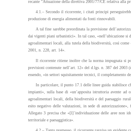
recante “Attuazione della direttiva 2001/77/CE relativa alla pr
4.1.– Secondo il ricorrente, i citati principi perseguireb
produzione di energia alimentati da fonti rinnovabili.
A tal fine sarebbe preordinata la previsione dell’autoriz
dai vigenti piani urbanistici». In tal caso, «nell’ubicazione si
agroalimentari locali, alla tutela della biodiversità, così com
2001, n. 228, art. 14».
Il ricorrente ritiene inoltre che la norma impugnata si p
previsioni contenute nell’art. 12» del d.lgs. n. 387 del 2003 (
essendo, «in settori squisitamente tecnici, il completamento d
In particolare, il punto 17.1 delle linee guida stabilisce 
impianti», sulla base di «un’apposita istruttoria avente ad og
agroalimentari locali, della biodiversità e del paesaggio rura
esito negativo delle valutazioni, in sede di autorizzazione», 
Allegato 3 precisa che «[l]’individuazione delle aree non id
territoriale e paesaggistica».
4.2.– Tanto premesso, il ricorrente ravvisa un evidente c