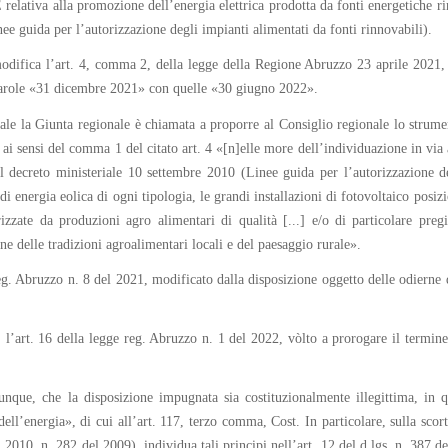
elativa alla promozione dell’energia elettrica prodotta da fonti energetiche rinn
e guida per l’autorizzazione degli impianti alimentati da fonti rinnovabili).
odifica l’art. 4, comma 2, della legge della Regione Abruzzo 23 aprile 2021, n
le parole «31 dicembre 2021» con quelle «30 giugno 2022».
e la Giunta regionale è chiamata a proporre al Consiglio regionale lo strumento 
i sensi del comma 1 del citato art. 4 «[n]elle more dell’individuazione in via am
al decreto ministeriale 10 settembre 2010 (Linee guida per l’autorizzazione de
 energia eolica di ogni tipologia, le grandi installazioni di fotovoltaico posizio
rizzate da produzioni agro alimentari di qualità [...] e/o di particolare preg
e delle tradizioni agroalimentari locali e del paesaggio rurale».
reg. Abruzzo n. 8 del 2021, modificato dalla disposizione oggetto delle odierne q
 l’art. 16 della legge reg. Abruzzo n. 1 del 2022, vòlto a prorogare il termine
dunque, che la disposizione impugnata sia costituzionalmente illegittima, in 
ell’energia», di cui all’art. 117, terzo comma, Cost. In particolare, sulla sco
 2010, n. 282 del 2009), individua tali principi nell’art. 12 del d.lgs. n. 387 d