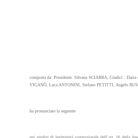
composta da: Presidente: Silvana SCIARRA; Giudici : 
VIGANÒ, Luca ANTONINI, Stefano PETITTI, Angelo BU
ha pronunciato la seguente
nei giudizi di legittimità costituzionale dell’art. 16 della l