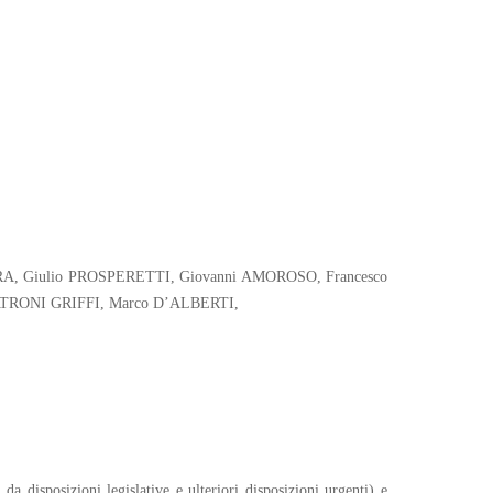
BERA, Giulio PROSPERETTI, Giovanni AMOROSO, Francesco
ATRONI GRIFFI, Marco D’ALBERTI,
da disposizioni legislative e ulteriori disposizioni urgenti) e