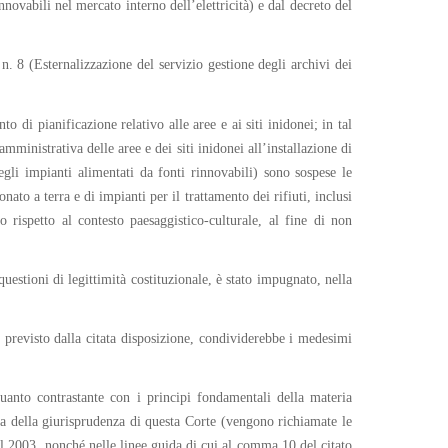
ovabili nel mercato interno dell’elettricità) e dal decreto del
. 8 (Esternalizzazione del servizio gestione degli archivi dei
di pianificazione relativo alle aree e ai siti inidonei; in tal
ministrativa delle aree e dei siti inidonei all’installazione di
gli impianti alimentati da fonti rinnovabili) sono sospese le
nato a terra e di impianti per il trattamento dei rifiuti, inclusi
io rispetto al contesto paesaggistico-culturale, al fine di non
uestioni di legittimità costituzionale, è stato impugnato, nella
 previsto dalla citata disposizione, condividerebbe i medesimi
quanto contrastante con i principi fondamentali della materia
rta della giurisprudenza di questa Corte (vengono richiamate le
el 2003, nonché nelle linee guida di cui al comma 10 del citato