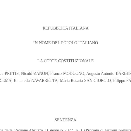
REPUBBLICA ITALIANA
IN NOME DEL POPOLO ITALIANO
LA CORTE COSTITUZIONALE
Daria de PRETIS, Nicolò ZANON, Franco MODUGNO, Augusto Antonio BAR
SCEMA, Emanuela NAVARRETTA, Maria Rosaria SAN GIORGIO, Filippo P
SENTENZA
egge della Regione Abruzzo 11 gennaio 2022, n. 1 (Proroga di termini previsti 