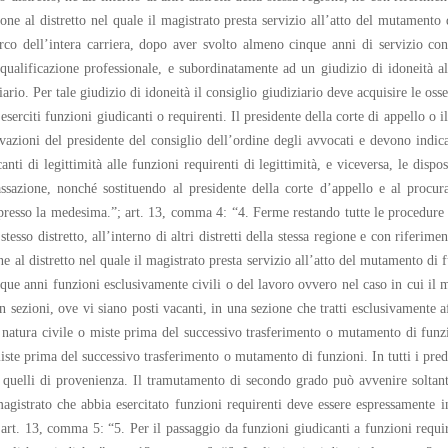
ione al distretto nel quale il magistrato presta servizio all’atto del mutament
’arco dell’intera carriera, dopo aver svolto almeno cinque anni di servizio con
qualificazione professionale, e subordinatamente ad un giudizio di idoneità al
ario. Per tale giudizio di idoneità il consiglio giudiziario deve acquisire le oss
erciti funzioni giudicanti o requirenti. Il presidente della corte di appello o il
rvazioni del presidente del consiglio dell’ordine degli avvocati e devono indica
anti di legittimità alle funzioni requirenti di legittimità, e viceversa, le disp
cassazione, nonché sostituendo al presidente della corte d’appello e al procu
 presso la medesima.”; art. 13, comma 4: “4. Ferme restando tutte le procedure
stesso distretto, all’interno di altri distretti della stessa regione e con riferi
ne al distretto nel quale il magistrato presta servizio all’atto del mutamento di 
nque anni funzioni esclusivamente civili o del lavoro ovvero nel caso in cui il 
 in sezioni, ove vi siano posti vacanti, in una sezione che tratti esclusivamente 
di natura civile o miste prima del successivo trasferimento o mutamento di fun
miste prima del successivo trasferimento o mutamento di funzioni. In tutti i prede
 quelli di provenienza. Il tramutamento di secondo grado può avvenire soltant
magistrato che abbia esercitato funzioni requirenti deve essere espressamente 
art. 13, comma 5: “5. Per il passaggio da funzioni giudicanti a funzioni require