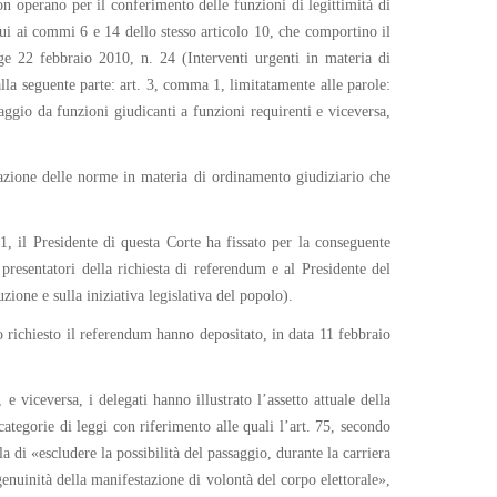
on operano per il conferimento delle funzioni di legittimità di
cui ai commi 6 e 14 dello stesso articolo 10, che comportino il
e 22 febbraio 2010, n. 24 (Interventi urgenti in materia di
alla seguente parte: art. 3, comma 1, limitatamente alle parole:
aggio da funzioni giudicanti a funzioni requirenti e viceversa,
gazione delle norme in materia di ordinamento giudiziario che
, il Presidente di questa Corte ha fissato per la conseguente
resentatori della richiesta di referendum e al Presidente del
ione e sulla iniziativa legislativa del popolo).
o richiesto il referendum hanno depositato, in data 11 febbraio
e viceversa, i delegati hanno illustrato l’assetto attuale della
categorie di leggi con riferimento alle quali l’art. 75, secondo
 di «escludere la possibilità del passaggio, durante la carriera
genuinità della manifestazione di volontà del corpo elettorale»,