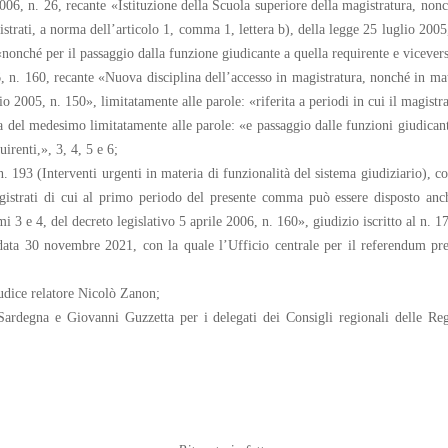
006, n. 26, recante «Istituzione della Scuola superiore della magistratura, nonc
trati, a norma dell’articolo 1, comma 1, lettera b), della legge 25 luglio 2005, 
«nonché per il passaggio dalla funzione giudicante a quella requirente e vicever
6, n. 160, recante «Nuova disciplina dell’accesso in magistratura, nonché in ma
o 2005, n. 150», limitatamente alle parole: «riferita a periodi in cui il magistr
ica del medesimo limitatamente alle parole: «e passaggio dalle funzioni giudican
uirenti,», 3, 4, 5 e 6;
 193 (Interventi urgenti in materia di funzionalità del sistema giudiziario), c
agistrati di cui al primo periodo del presente comma può essere disposto anc
i 3 e 4, del decreto legislativo 5 aprile 2006, n. 160», giudizio iscritto al n. 
data 30 novembre 2021, con la quale l’Ufficio centrale per il referendum pre
iudice relatore Nicolò Zanon;
ardegna e Giovanni Guzzetta per i delegati dei Consigli regionali delle Reg
.