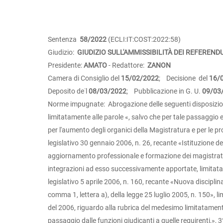
Sentenza
58/2022
(ECLI:IT:COST:2022:58)
Giudizio:
GIUDIZIO SULL'AMMISSIBILITÀ DEI REFEREN
Presidente:
AMATO
- Redattore:
ZANON
Camera di Consiglio del
15/02/2022
; Decisione del
16/
Deposito de˙l
08/03/2022
; Pubblicazione in G. U.
09/03
Norme impugnate: Abrogazione delle seguenti disposizioni:
limitatamente alle parole «, salvo che per tale passaggio es
per l'aumento degli organici della Magistratura e per le pr
legislativo 30 gennaio 2006, n. 26, recante «Istituzione de
aggiornamento professionale e formazione dei magistrati, a
integrazioni ad esso successivamente apportate, limitatame
legislativo 5 aprile 2006, n. 160, recante «Nuova disciplin
comma 1, lettera a), della legge 25 luglio 2005, n. 150», lim
del 2006, riguardo alla rubrica del medesimo limitatamente a
passaggio dalle funzioni giudicanti a quelle requirenti,», 3°