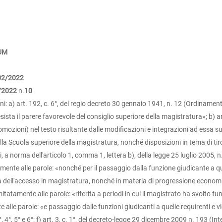
DUM
02/2022
/2022
n.
10
 a) art. 192, c. 6°, del regio decreto 30 gennaio 1941, n. 12 (Ordinamento
ista il parere favorevole del consiglio superiore della magistratura»; b) art
omozioni) nel testo risultante dalle modificazioni e integrazioni ad essa s
lla Scuola superiore della magistratura, nonché disposizioni in tema di tiro
 norma dell'articolo 1, comma 1, lettera b), della legge 25 luglio 2005, n.
nte alle parole: «nonché per il passaggio dalla funzione giudicante a quell
a dell'accesso in magistratura, nonché in materia di progressione economica
itatamente alle parole: «riferita a periodi in cui il magistrato ha svolto funz
lle parole: «e passaggio dalle funzioni giudicanti a quelle requirenti e vice
, 4°, 5° e 6°; f) art. 3, c. 1°, del decreto-legge 29 dicembre 2009 n. 193 (In