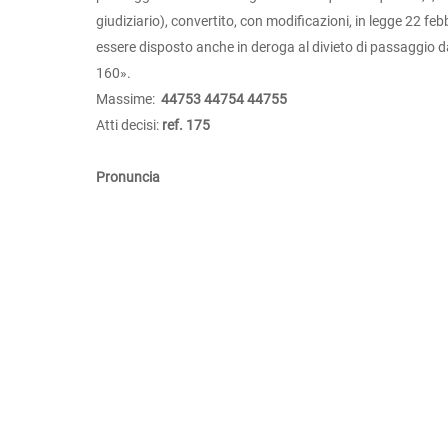
giudiziario), convertito, con modificazioni, in legge 22 fe
essere disposto anche in deroga al divieto di passaggio da f
160».
Massime:
44753
44754
44755
Atti decisi:
ref. 175
Pronuncia