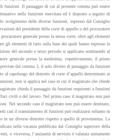
o di funzioni. Il passaggio di cui al presente comma può essere
tinuativo nella funzione esercitata ed è disposto a seguito di
lo svolgimento delle diverse funzioni, espresso dal Consiglio
ervazioni del presidente della corte di appello o del procuratore
 procuratore generale presso la stessa corte, oltre agli elementi
re gli elementi di fatto sulla base dei quali hanno espresso la
osizioni del secondo e terzo periodo si applicano sostituendo al
ratore generale presso la medesima, rispettivamente, il primo
 previste dal comma 3, il solo divieto di passaggio da funzioni
mento al capoluogo del distretto di corte d’appello determinato ai
funzioni, non si applica nel caso in cui il magistrato che chiede
magistrato chieda il passaggio da funzioni requirenti a funzioni
affari civili o del lavoro. Nel primo caso il magistrato non può
zioni. Nel secondo caso il magistrato non può essere destinato,
tti casi il tramutamento di funzioni può realizzarsi soltanto in
o in un diverso distretto rispetto a quello di provenienza. La
indicata nella vacanza pubblicata dal Consiglio superiore della
nti, e viceversa, l’anzianità di servizio è valutata unitamente