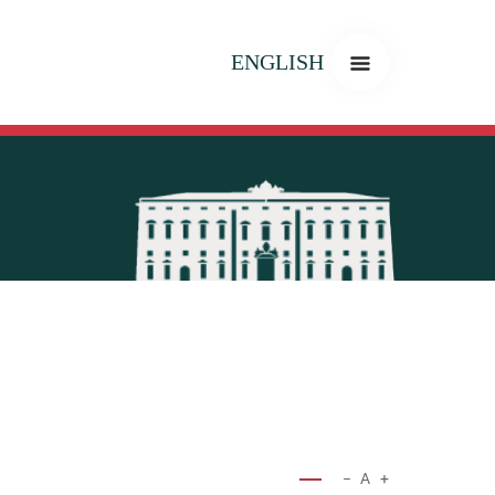
ENGLISH
−
A
+