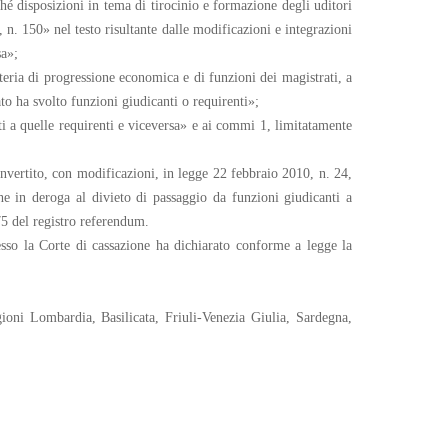
hé disposizioni in tema di tirocinio e formazione degli uditori
n. 150» nel testo risultante dalle modificazioni e integrazioni
sa»;
teria di progressione economica e di funzioni dei magistrati, a
ato ha svolto funzioni giudicanti o requirenti»;
ti a quelle requirenti e viceversa» e ai commi 1, limitatamente
onvertito, con modificazioni, in legge 22 febbraio 2010, n. 24,
he in deroga al divieto di passaggio da funzioni giudicanti a
175 del registro referendum.
sso la Corte di cassazione ha dichiarato conforme a legge la
ioni Lombardia, Basilicata, Friuli-Venezia Giulia, Sardegna,