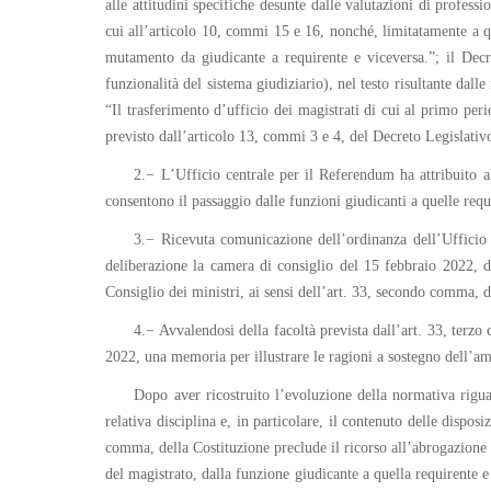
alle attitudini specifiche desunte dalle valutazioni di profes
cui all’articolo 10, commi 15 e 16, nonché, limitatamente a qu
mutamento da giudicante a requirente e viceversa.”; il Dec
funzionalità del sistema giudiziario), nel testo risultante dal
“Il trasferimento d’ufficio dei magistrati di cui al primo per
previsto dall’articolo 13, commi 3 e 4, del Decreto Legislativ
2.− L’Ufficio centrale per il Referendum ha attribuito a
consentono il passaggio dalle funzioni giudicanti a quelle requi
3.− Ricevuta comunicazione dell’ordinanza dell’Ufficio c
deliberazione la camera di consiglio del 15 febbraio 2022, d
Consiglio dei ministri, ai sensi dell’art. 33, secondo comma, 
4.− Avvalendosi della facoltà prevista dall’art. 33, terz
2022, una memoria per illustrare le ragioni a sostegno dell’amm
Dopo aver ricostruito l’evoluzione della normativa riguard
relativa disciplina e, in particolare, il contenuto delle dispo
comma, della Costituzione preclude il ricorso all’abrogazione r
del magistrato, dalla funzione giudicante a quella requirente e