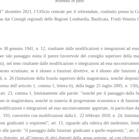
Ritenuto in fatto
 dicembre 2021, l’Ufficio centrale per il referendum, costituito presso la Cor
sa dai Consigli regionali delle Regioni Lombardia, Basilicata, Friuli-Venezia 
30 gennaio 1941, n. 12, risultante dalle modificazioni e integrazioni ad esso 
er tale passaggio esista il parere favorevole del consiglio superiore della m
i), nel testo risultante dalle modificazioni e integrazioni ad essa successivamen
rato scrutinato, se è idoneo a funzioni direttive, se è idoneo alle funzioni 
6, n. 26 (Istituzione della Scuola superiore della magistratura, nonché disposizi
ma dell’articolo 1, comma 1, lettera b), della legge 25 luglio 2005, n. 150), 
 art. 23, comma 1, limitatamente alle parole: “nonché per il passaggio dalla fu
sso in magistratura, nonché in materia di progressione economica e di funzioni
modificazioni e integrazioni ad esso successivamente apportate, in particolare da
193, convertito con modificazioni dalla L. 22 febbraio 2010, n. 24, limitatam
zioni giudicanti o requirenti”; art. 13, riguardo alla rubrica del medesimo, limi
 alle parole: “il passaggio dalle funzioni giudicanti a quelle requirenti,”; art.
o distretto, né all’interno di altri distretti della stessa regione, né con riferim