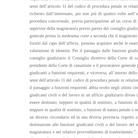
sensi dell’articolo 11 del codice di procedura penale in relaz
richiesto dall’interessato, per non più di quattro volte nell
procedura concorsuale, previa partecipazione ad un corso di 
superiore della magistratura previo parere del consiglio giudizi
generale presso la medesima corte a seconda che il magistrato es
forniti dal capo dell’ufficio, possono acquisire anche le osse
valutazione di idoneità. Per il passaggio dalle funzioni giudic
consiglio giudiziario il Consiglio direttivo della Corte di 
presidente della Corte di cassazione e il procuratore generale
giudicanti a funzioni requirenti, e viceversa, all’interno dello 
sensi dell'articolo 11 del codice di procedura penale in relazio
il passaggio a funzioni requirenti abbia svolto negli ultimi ci
giudicanti civili o del lavoro in un ufficio giudiziario diviso
essere destinato, neppure in qualità di sostituto, a funzioni 
neppure in qualità di sostituto, a funzioni di natura penale o 
un diverso circondario ed in una diversa provincia rispetto a
destinazione alle funzioni giudicanti civili o del lavoro del 
magistratura e nel relativo provvedimento di trasferimento.”; 