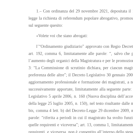
1.– Con ordinanza del 29 novembre 2021, depositata il 1°
legge la richiesta di referendum popolare abrogativo, promos
sul seguente quesito:
«Volete voi che siano abrogati:
l’“Ordinamento giudiziario” approvato con Regio Decreto 
art. 192, comma 6, limitatamente alle parole: “, salvo che p
l’aumento degli organici della Magistratura e per le promozion
3: “La Commissione di scrutinio dichiara, per ciascun magist
preferenza delle altre”; il Decreto Legislativo 30 gennaio 200
aggiornamento professionale e formazione dei magistrati, a nor
successivamente apportate, limitatamente alla seguente parte:
Legislativo 5 aprile 2006, n. 160 (Nuova disciplina dell’acce
della legge 25 luglio 2005, n. 150), nel testo risultante dalle 
bis, comma 4 lett. b) del Decreto-Legge 29 dicembre 2009, n. 
parole: “riferita a periodi in cui il magistrato ha svolto fun
quelle requirenti e viceversa”; art. 13, comma 1, limitatamente
requirenti, e viceversa, non è consentito all’interno dello stess