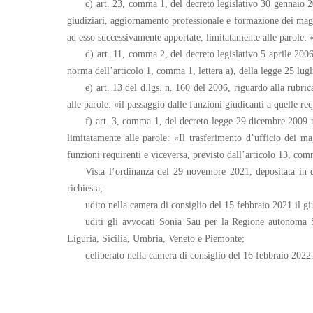
c) art. 23, comma 1, del decreto legislativo 30 gennaio 2
giudiziari, aggiornamento professionale e formazione dei magis
ad esso successivamente apportate, limitatamente alle parole: 
d) art. 11, comma 2, del decreto legislativo 5 aprile 200
norma dell’articolo 1, comma 1, lettera a), della legge 25 lugli
e) art. 13 del d.lgs. n. 160 del 2006, riguardo alla rubr
alle parole: «il passaggio dalle funzioni giudicanti a quelle req
f) art. 3, comma 1, del decreto-legge 29 dicembre 2009 n.
limitatamente alle parole: «Il trasferimento d’ufficio dei m
funzioni requirenti e viceversa, previsto dall’articolo 13, comm
Vista l’ordinanza del 29 novembre 2021, depositata in 
richiesta;
udito nella camera di consiglio del 15 febbraio 2021 il g
uditi gli avvocati Sonia Sau per la Regione autonoma S
Liguria, Sicilia, Umbria, Veneto e Piemonte;
deliberato nella camera di consiglio del 16 febbraio 2022