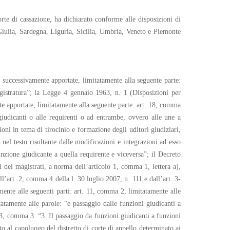
te di cassazione, ha dichiarato conforme alle disposizioni di
Giulia, Sardegna, Liguria, Sicilia, Umbria, Veneto e Piemonte
successivamente apportate, limitatamente alla seguente parte:
agistratura”; la Legge 4 gennaio 1963, n. 1 (Disposizioni per
te apportate, limitatamente alla seguente parte: art. 18, comma
giudicanti o alle requirenti o ad entrambe, ovvero alle une a
oni in tema di tirocinio e formazione degli uditori giudiziari,
nel testo risultante dalle modificazioni e integrazioni ad esso
nzione giudicante a quella requirente e viceversa”; il Decreto
 dei magistrati, a norma dell’articolo 1, comma 1, lettera a),
ll’art. 2, comma 4 della l. 30 luglio 2007, n. 111 e dall’art. 3-
ente alle seguenti parti: art. 11, comma 2, limitatamente alle
tatamente alle parole: “e passaggio dalle funzioni giudicanti a
 13, comma 3: “3. Il passaggio da funzioni giudicanti a funzioni
ento al capoluogo del distretto di corte di appello determinato ai