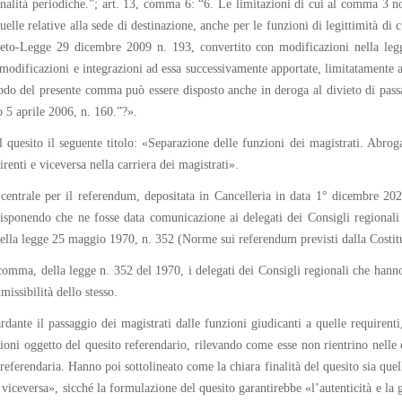
sionalità periodiche.”; art. 13, comma 6: “6. Le limitazioni di cui al comma 3 n
elle relative alla sede di destinazione, anche per le funzioni di legittimità di 
reto-Legge 29 dicembre 2009 n. 193, convertito con modificazioni nella legg
le modificazioni e integrazioni ad essa successivamente apportate, limitatamente 
iodo del presente comma può essere disposto anche in deroga al divieto di pass
o 5 aprile 2006, n. 160.”?».
l quesito il seguente titolo: «Separazione delle funzioni dei magistrati. Abro
renti e viceversa nella carriera dei magistrati».
entrale per il referendum, depositata in Cancelleria in data 1° dicembre 2021
isponendo che ne fosse data comunicazione ai delegati dei Consigli regionali p
della legge 25 maggio 1970, n. 352 (Norme sui referendum previsti dalla Costituz
o comma, della legge n. 352 del 1970, i delegati dei Consigli regionali che hann
issibilità dello stesso.
ante il passaggio dei magistrati dalle funzioni giudicanti a quelle requirenti, 
sizioni oggetto del quesito referendario, rilevando come esse non rientrino nelle 
eferendaria. Hanno poi sottolineato come la chiara finalità del quesito sia quella
 viceversa», sicché la formulazione del quesito garantirebbe «l’autenticità e la 