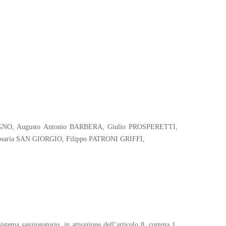
ODUGNO, Augusto Antonio BARBERA, Giulio PROSPERETTI,
aria SAN GIORGIO, Filippo PATRONI GRIFFI,
 sistema sanzionatorio, in attuazione dell’articolo 8, comma 1,