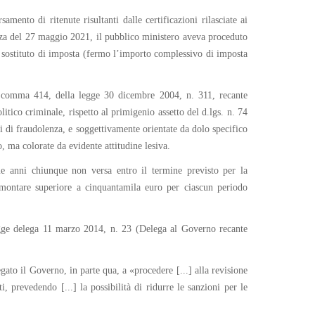
mento di ritenute risultanti dalle certificazioni rilasciate ai
ienza del 27 maggio 2021, il pubblico ministero aveva proceduto
i sostituto di imposta (fermo l’importo complessivo di imposta
 l, comma 414, della legge 30 dicembre 2004, n. 311, recante
itico criminale, rispetto al primigenio assetto del d.lgs. n. 74
i di fraudolenza, e soggettivamente orientate da dolo specifico
o, ma colorate da evidente attitudine lesiva.
ue anni chiunque non versa entro il termine previsto per la
n ammontare superiore a cinquantamila euro per ciascun periodo
a legge delega 11 marzo 2014, n. 23 (Delega al Governo recante
gato il Governo, in parte qua, a «procedere [...] alla revisione
, prevedendo [...] la possibilità di ridurre le sanzioni per le