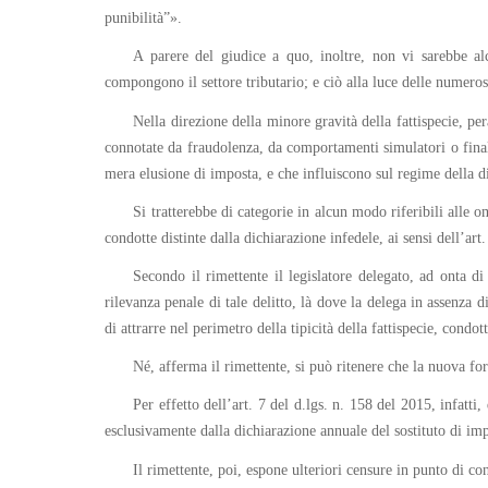
punibilità”».
A parere del giudice a quo, inoltre, non vi sarebbe alc
compongono il settore tributario; e ciò alla luce delle numeros
Nella direzione della minore gravità della fattispecie, per
connotate da fraudolenza, da comportamenti simulatori o finali
mera elusione di imposta, e che influiscono sul regime della d
Si tratterebbe di categorie in alcun modo riferibili alle om
condotte distinte dalla dichiarazione infedele, ai sensi dell’art
Secondo il rimettente il legislatore delegato, ad onta di
rilevanza penale di tale delitto, là dove la delega in assenza d
di attrarre nel perimetro della tipicità della fattispecie, condo
Né, afferma il rimettente, si può ritenere che la nuova form
Per effetto dell’art. 7 del d.lgs. n. 158 del 2015, infatt
esclusivamente dalla dichiarazione annuale del sostituto di im
Il rimettente, poi, espone ulteriori censure in punto di con