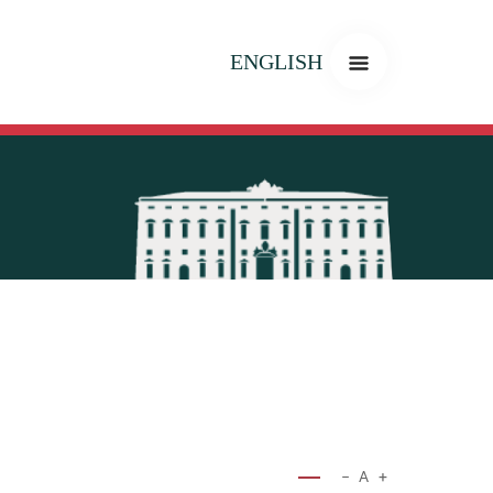
ENGLISH
−
A
+