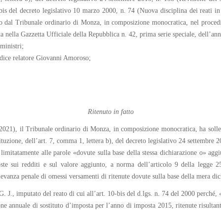
bis del decreto legislativo 10 marzo 2000, n. 74 (Nuova disciplina dei reati in
so dal Tribunale ordinario di Monza, in composizione monocratica, nel proced
ta nella Gazzetta Ufficiale della Repubblica n. 42, prima serie speciale, dell’an
ministri;
udice relatore Giovanni Amoroso;
Ritenuto in fatto
021), il Tribunale ordinario di Monza, in composizione monocratica, ha sollevat
zione, dell’art. 7, comma 1, lettera b), del decreto legislativo 24 settembre 2
imitatamente alle parole «dovute sulla base della stessa dichiarazione o» aggiu
ste sui redditi e sul valore aggiunto, a norma dell’articolo 9 della legge 
ilevanza penale di omessi versamenti di ritenute dovute sulla base della mera dic
G. J., imputato del reato di cui all’art. 10-bis del d.lgs. n. 74 del 2000 perché,
zione annuale di sostituto d’imposta per l’anno di imposta 2015, ritenute risul