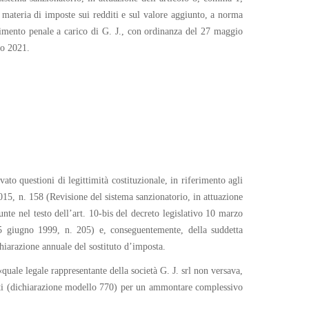
 materia di imposte sui redditi e sul valore aggiunto, a norma
imento penale a carico di G. J., con ordinanza del 27 maggio
no 2021.
o questioni di legittimità costituzionale, in riferimento agli
015, n. 158 (Revisione del sistema sanzionatorio, in attuazione
nte nel testo dell’art. 10-bis del decreto legislativo 10 marzo
25 giugno 1999, n. 205) e, conseguentemente, della suddetta
hiarazione annuale del sostituto d’imposta.
 «quale legale rappresentante della società G. J. srl non versava,
tanti (dichiarazione modello 770) per un ammontare complessivo