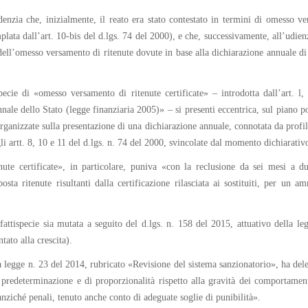
nzia che, inizialmente, il reato era stato contestato in termini di omesso versa
emplata dall’art. 10-bis del d.lgs. 74 del 2000), e che, successivamente, all’ud
 dell’omesso versamento di ritenute dovute in base alla dichiarazione annuale d
specie di «omesso versamento di ritenute certificate» ‒ introdotta dall’art.
ale dello Stato (legge finanziaria 2005)» – si presenti eccentrica, sul piano pol
organizzate sulla presentazione di una dichiarazione annuale, connotata da profil
gli artt. 8, 10 e 11 del d.lgs. n. 74 del 2000, svincolate dal momento dichiarativ
ute certificate», in particolare, puniva «con la reclusione da sei mesi a d
osta ritenute risultanti dalla certificazione rilasciata ai sostituiti, per u
la fattispecie sia mutata a seguito del d.lgs. n. 158 del 2015, attuativo dell
tato alla crescita).
la legge n. 23 del 2014, rubricato «Revisione del sistema sanzionatorio», ha dele
 predeterminazione e di proporzionalità rispetto alla gravità dei comportamenti
nziché penali, tenuto anche conto di adeguate soglie di punibilità».