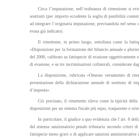
Circa l’imputazione, nell’ordinanza di rimessione si evide
sostituiti (per importo eccedente la soglia di punibilità cont
ad integrare l’originaria imputazione, precisandola nel senso
evasa già indicato).
Il rimettente, in primo luogo, sottolinea come la fatti
«Disposizioni per la formazione del bilancio annuale e plurienn
del 2000, calibrato su fattispecie di evasione oggettivamente 
di evasione, e su tre incriminazioni collaterali, considerate da
La disposizione, rubricata «Omesso versamento di riten
presentazione della dichiarazione annuale di sostituto di imp
d’imposta».
Ciò precisato, il rimettente rileva come la tipicità del
disposizioni per un sistema fiscale più equo, trasparente e orien
In particolare, il giudice a quo evidenzia che l’art. 8 del
del sistema sanzionatorio penale tributario secondo criteri di
fattispecie meno gravi o di applicare sanzioni amministrative a