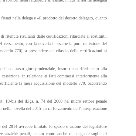
i a fortiori nella fattispecie in esame, in cui la norma delegata
i fissati nella delega e «il prodotto del decreto delegato, quanto
tenute risultanti dalle certificazioni rilasciate ai sostituiti,
nel versamento, con la novella in esame la pura omissione del
modello 770), a prescindere dal rilascio delle certificazioni ai
to il contrasto giurisprudenziale, insorto con riferimento alla
di cassazione, in relazione ai fatti commessi anteriormente alla
è sufficiente la mera acquisizione del modello 770, occorrendo
rt. 10-bis del d.lgs. n. 74 del 2000 nel micro settore penale
nuto nella novella del 2015 un rafforzamento dell’interpretazione
23 del 2014 avrebbe limitato lo spazio d’azione del legislatore
ive anziché penali, tenuto conto anche di adeguate soglie di