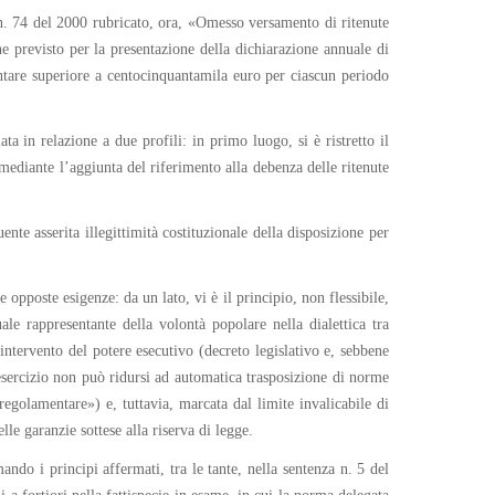
. n. 74 del 2000 rubricato, ora, «Omesso versamento di ritenute
e previsto per la presentazione della dichiarazione annuale di
mmontare superiore a centocinquantamila euro per ciascun periodo
ta in relazione a due profili: in primo luogo, si è ristretto il
e mediante l’aggiunta del riferimento alla debenza delle ritenute
nte asserita illegittimità costituzionale della disposizione per
 opposte esigenze: da un lato, vi è il principio, non flessibile,
le rappresentante della volontà popolare nella dialettica tra
intervento del potere esecutivo (decreto legislativo e, sebbene
 esercizio non può ridursi ad automatica trasposizione di norme
regolamentare») e, tuttavia, marcata dal limite invalicabile di
lle garanzie sottese alla riserva di legge.
ando i principi affermati, tra le tante, nella sentenza n. 5 del