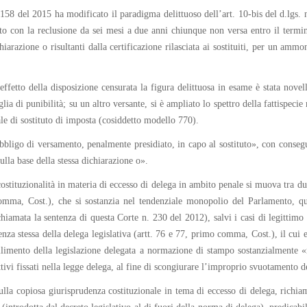
n. 158 del 2015 ha modificato il paradigma delittuoso dell’art. 10-bis del d.lgs
ito con la reclusione da sei mesi a due anni chiunque non versa entro il termin
chiarazione o risultanti dalla certificazione rilasciata ai sostituiti, per un a
ffetto della disposizione censurata la figura delittuosa in esame è stata novella
ia di punibilità; su un altro versante, si è ampliato lo spettro della fattispeci
le di sostituto di imposta (cosiddetto modello 770).
bbligo di versamento, penalmente presidiato, in capo al sostituto», con consegue
ulla base della stessa dichiarazione o».
costituzionalità in materia di eccesso di delega in ambito penale si muova tra due
omma, Cost.), che si sostanzia nel tendenziale monopolio del Parlamento, qua
iamata la sentenza di questa Corte n. 230 del 2012), salvi i casi di legittimo 
senza stessa della delega legislativa (artt. 76 e 77, primo comma, Cost.), il cui
vilimento della legislazione delegata a normazione di stampo sostanzialmente «
ettivi fissati nella legge delega, al fine di scongiurare l’improprio svuotamento de
sulla copiosa giurisprudenza costituzionale in tema di eccesso di delega, richiam