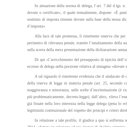
In attuazione della norma di delega, l’art. 7 del d.lgs. 
dovute o certificate», il quale testualmente, dispone: «È pun
sostituto di imposta ritenute dovute sulla base della stessa di
d’imposta».
Alla luce di tale premessa, il rimettente osserva che per e
perimetro di rilevanza penale, tramite l’innalzamento della sogl
sulla scorta della mera presentazione della dichiarazione annua
Di qui «l’arricchimento del presupposto di tipicità dell’o
eccesso di delega nella porzione relativa al sintagma «dovute s
A tal riguardo il rimettente evidenzia che il sindacato di 
della riserva di legge in materia penale (art. 25, secondo c
maggioranza e minoranza, sulle scelte d’incriminazione (è rich
più problematicamente, decreto-legge); dall’altro, rileva l’es
già fissate nella loro interezza nella legge delega (pena lo s
legittimità costituzionale del rispetto dei principi e criteri dir
In relazione a tale profilo, il giudice a quo si sofferma 