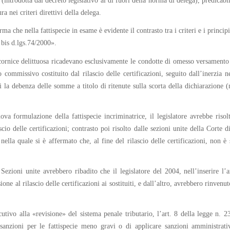
 (introdotta dal decreto legislativo al di fuori della norma di delega), predicabil
a nei criteri direttivi della delega.
a che nella fattispecie in esame è evidente il contrasto tra i criteri e i princip
 bis d.lgs.74/2000».
rnice delittuosa ricadevano esclusivamente le condotte di omesso versamento di ri
mmissivo costituito dal rilascio delle certificazioni, seguito dall’inerzia 
i la debenza delle somme a titolo di ritenute sulla scorta della dichiarazione (
uova formulazione della fattispecie incriminatrice, il legislatore avrebbe risol
cio delle certificazioni; contrasto poi risolto dalle sezioni unite della Corte 
lla quale si è affermato che, al fine del rilascio delle certificazioni, non 
ezioni unite avrebbero ribadito che il legislatore del 2004, nell’inserire l’a
ione al rilascio delle certificazioni ai sostituiti, e dall’altro, avrebbero rinve
ecutivo alla «revisione» del sistema penale tributario, l’art. 8 della legge n. 
 sanzioni per le fattispecie meno gravi o di applicare sanzioni amministrat