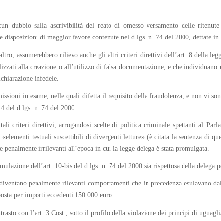
un dubbio sulla ascrivibilità del reato di omesso versamento delle ritenute 
e disposizioni di maggior favore contenute nel d.lgs. n. 74 del 2000, dettate in 
altro, assumerebbero rilievo anche gli altri criteri direttivi dell’art. 8 della le
zzati alla creazione o all’utilizzo di falsa documentazione, e che individuano u
ichiarazione infedele.
issioni in esame, nelle quali difetta il requisito della fraudolenza, e non vi son
. 4 del d.lgs. n. 74 del 2000.
 tali criteri direttivi, arrogandosi scelte di politica criminale spettanti al 
i «elementi testuali suscettibili di divergenti letture» (è citata la sentenza di q
tte penalmente irrilevanti all’epoca in cui la legge delega è stata promulgata.
ulazione dell’art. 10-bis del d.lgs. n. 74 del 2000 sia rispettosa della delega pe
i, diventano penalmente rilevanti comportamenti che in precedenza esulavano dalla
posta per importi eccedenti 150.000 euro.
trasto con l’art. 3 Cost., sotto il profilo della violazione dei principi di uguagl