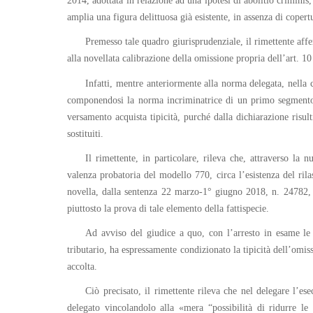
2014, adottata in relazione ad una ipotesi di abolitio criminis,
amplia una figura delittuosa già esistente, in assenza di copertur
Premesso tale quadro giurisprudenziale, il rimettente afferm
alla novellata calibrazione della omissione propria dell’art. 10
Infatti, mentre anteriormente alla norma delegata, nella co
componendosi la norma incriminatrice di un primo segmento co
versamento acquista tipicità, purché dalla dichiarazione risult
sostituiti.
Il rimettente, in particolare, rileva che, attraverso la n
valenza probatoria del modello 770, circa l’esistenza del rilas
novella, dalla sentenza 22 marzo-1° giugno 2018, n. 24782, ne
piuttosto la prova di tale elemento della fattispecie.
Ad avviso del giudice a quo, con l’arresto in esame le S
tributario, ha espressamente condizionato la tipicità dell’omiss
accolta.
Ciò precisato, il rimettente rileva che nel delegare l’es
delegato vincolandolo alla «mera “possibilità di ridurre le