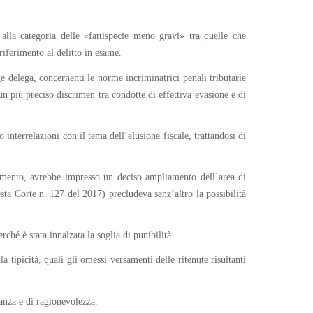
alla categoria delle «fattispecie meno gravi» tra quelle che
riferimento al delitto in esame.
gge delega, concernenti le norme incriminatrici penali tributarie
n più preciso discrimen tra condotte di effettiva evasione e di
o interrelazioni con il tema dell’elusione fiscale, trattandosi di
Parlamento, avrebbe impresso un deciso ampliamento dell’area di
uesta Corte n. 127 del 2017) precludeva senz’altro la possibilità
rché è stata innalzata la soglia di punibilità.
 tipicità, quali gli omessi versamenti delle ritenute risultanti
ianza e di ragionevolezza.