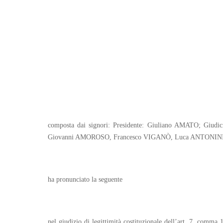
composta dai signori: Presidente: Giuliano AMATO; G
Giovanni AMOROSO, Francesco VIGANÒ, Luca ANTONINI,
ha pronunciato la seguente
nel giudizio di legittimità costituzionale dell’art. 7, comma 