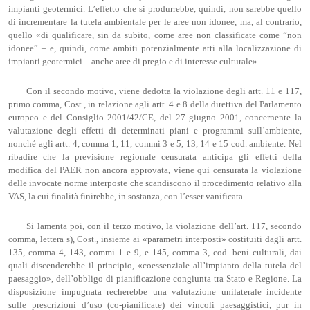
impianti geotermici. L’effetto che si produrrebbe, quindi, non sarebbe quello
di incrementare la tutela ambientale per le aree non idonee, ma, al contrario,
quello «di qualificare, sin da subito, come aree non classificate come “non
idonee” – e, quindi, come ambiti potenzialmente atti alla localizzazione di
impianti geotermici – anche aree di pregio e di interesse culturale».
Con il secondo motivo, viene dedotta la violazione degli artt. 11 e 117,
primo comma, Cost., in relazione agli artt. 4 e 8 della direttiva del Parlamento
europeo e del Consiglio 2001/42/CE, del 27 giugno 2001, concernente la
valutazione degli effetti di determinati piani e programmi sull’ambiente,
nonché agli artt. 4, comma 1, 11, commi 3 e 5, 13, 14 e 15 cod. ambiente. Nel
ribadire che la previsione regionale censurata anticipa gli effetti della
modifica del PAER non ancora approvata, viene qui censurata la violazione
delle invocate norme interposte che scandiscono il procedimento relativo alla
VAS, la cui finalità finirebbe, in sostanza, con l’esser vanificata.
Si lamenta poi, con il terzo motivo, la violazione dell’art. 117, secondo
comma, lettera s), Cost., insieme ai «parametri interposti» costituiti dagli artt.
135, comma 4, 143, commi 1 e 9, e 145, comma 3, cod. beni culturali, dai
quali discenderebbe il principio, «coessenziale all’impianto della tutela del
paesaggio», dell’obbligo di pianificazione congiunta tra Stato e Regione. La
disposizione impugnata recherebbe una valutazione unilaterale incidente
sulle prescrizioni d’uso (co-pianificate) dei vincoli paesaggistici, pur in