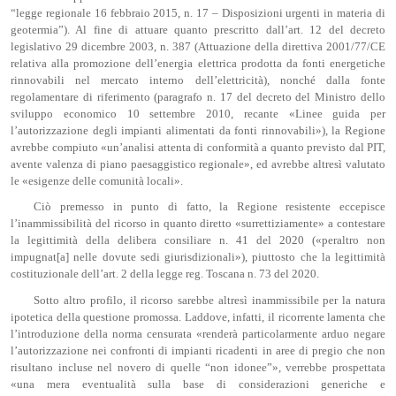
“legge regionale 16 febbraio 2015, n. 17 – Disposizioni urgenti in materia di
geotermia”). Al fine di attuare quanto prescritto dall’art. 12 del decreto
legislativo 29 dicembre 2003, n. 387 (Attuazione della direttiva 2001/77/CE
relativa alla promozione dell’energia elettrica prodotta da fonti energetiche
rinnovabili nel mercato interno dell’elettricità), nonché dalla fonte
regolamentare di riferimento (paragrafo n. 17 del decreto del Ministro dello
sviluppo economico 10 settembre 2010, recante «Linee guida per
l’autorizzazione degli impianti alimentati da fonti rinnovabili»), la Regione
avrebbe compiuto «un’analisi attenta di conformità a quanto previsto dal PIT,
avente valenza di piano paesaggistico regionale», ed avrebbe altresì valutato
le «esigenze delle comunità locali».
Ciò premesso in punto di fatto, la Regione resistente eccepisce
l’inammissibilità del ricorso in quanto diretto «surrettiziamente» a contestare
la legittimità della delibera consiliare n. 41 del 2020 («peraltro non
impugnat[a] nelle dovute sedi giurisdizionali»), piuttosto che la legittimità
costituzionale dell’art. 2 della legge reg. Toscana n. 73 del 2020.
Sotto altro profilo, il ricorso sarebbe altresì inammissibile per la natura
ipotetica della questione promossa. Laddove, infatti, il ricorrente lamenta che
l’introduzione della norma censurata «renderà particolarmente arduo negare
l’autorizzazione nei confronti di impianti ricadenti in aree di pregio che non
risultano incluse nel novero di quelle “non idonee”», verrebbe prospettata
«una mera eventualità sulla base di considerazioni generiche e