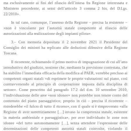
ma esclusivamente ai fini del rilascio dell’intesa fra Regione interessata e
Ministero procedente, ai sensi dell’articolo 3 comma 2 bis, del D.Lgs.
22/2010».
In tal caso, comunque, l’assenso della Regione – precisa la resistente –
«non è vincolante per l’autorità statale competente al rilascio delle
autorizzazioni alla realizzazione degli impianti pilota».
3.– Con memoria depositata il 2 novembre 2021 il Presidente del
Consiglio dei ministri ha replicato alle deduzioni difensive della Regione
Toscana.
Il ricorrente, richiamando il primo motivo di impugnazione di cui all’atto
introduttivo del giudizio, sostiene che, mediante la previsione contestata, che
ha stabilito l’immediata efficacia della modifica al PAER, verrebbe precluso ai
competenti organi statali «di esprimere le proprie valutazioni sul piano, così
contravvenendo al principio di cooperazione imposta dalla disciplina di
settore». Come prescritto dal paragrafo 17.2 del d.m. 10 settembre 2010,
l’individuazione delle aree «non idonee» non potrebbe non tenere conto del
contenuto del piano paesaggistico; proprio in ciò – precisa il ricorrente –
risiederebbe «il fulcro di tutto il ricorso», con il quale si è rimproverato «alla
Regione di aver surrettiziamente […] invaso la competenza statale, esistente
in materia ambientale e paesaggistica», per aver individuato le zone non
idonee «del tutto autonomamente […], senza attendere l’espressione delle
determinazioni delle competenti autorità statali coinvolte, violando il