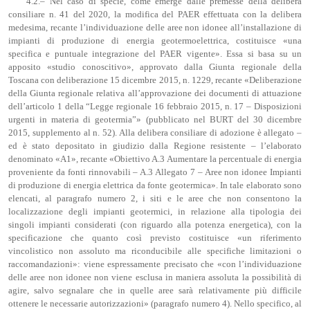
4.2.– Nel caso di specie, come emerge dalle premesse della delibera
consiliare n. 41 del 2020, la modifica del PAER effettuata con la delibera
medesima, recante l’individuazione delle aree non idonee all’installazione di
impianti di produzione di energia geotermoelettrica, costituisce «una
specifica e puntuale integrazione del PAER vigente». Essa si basa su un
apposito «studio conoscitivo», approvato dalla Giunta regionale della
Toscana con deliberazione 15 dicembre 2015, n. 1229, recante «Deliberazione
della Giunta regionale relativa all’approvazione dei documenti di attuazione
dell’articolo 1 della “Legge regionale 16 febbraio 2015, n. 17 – Disposizioni
urgenti in materia di geotermia”» (pubblicato nel BURT del 30 dicembre
2015, supplemento al n. 52). Alla delibera consiliare di adozione è allegato –
ed è stato depositato in giudizio dalla Regione resistente – l’elaborato
denominato «A1», recante «Obiettivo A.3 Aumentare la percentuale di energia
proveniente da fonti rinnovabili – A.3 Allegato 7 ‒ Aree non idonee Impianti
di produzione di energia elettrica da fonte geotermica». In tale elaborato sono
elencati, al paragrafo numero 2, i siti e le aree che non consentono la
localizzazione degli impianti geotermici, in relazione alla tipologia dei
singoli impianti considerati (con riguardo alla potenza energetica), con la
specificazione che quanto così previsto costituisce «un riferimento
vincolistico non assoluto ma riconducibile alle specifiche limitazioni o
raccomandazioni»: viene espressamente precisato che «con l’individuazione
delle aree non idonee non viene esclusa in maniera assoluta la possibilità di
agire, salvo segnalare che in quelle aree sarà relativamente più difficile
ottenere le necessarie autorizzazioni» (paragrafo numero 4). Nello specifico, al