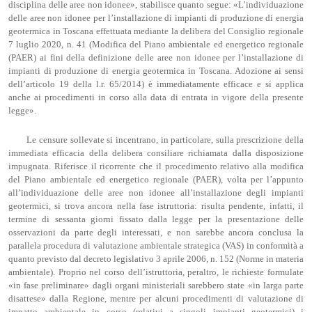
disciplina delle aree non idonee», stabilisce quanto segue: «L’individuazione
delle aree non idonee per l’installazione di impianti di produzione di energia
geotermica in Toscana effettuata mediante la delibera del Consiglio regionale
7 luglio 2020, n. 41 (Modifica del Piano ambientale ed energetico regionale
(PAER) ai fini della definizione delle aree non idonee per l’installazione di
impianti di produzione di energia geotermica in Toscana. Adozione ai sensi
dell’articolo 19 della l.r. 65/2014) è immediatamente efficace e si applica
anche ai procedimenti in corso alla data di entrata in vigore della presente
legge».
Le censure sollevate si incentrano, in particolare, sulla prescrizione della
immediata efficacia della delibera consiliare richiamata dalla disposizione
impugnata. Riferisce il ricorrente che il procedimento relativo alla modifica
del Piano ambientale ed energetico regionale (PAER), volta per l’appunto
all’individuazione delle aree non idonee all’installazione degli impianti
geotermici, si trova ancora nella fase istruttoria: risulta pendente, infatti, il
termine di sessanta giorni fissato dalla legge per la presentazione delle
osservazioni da parte degli interessati, e non sarebbe ancora conclusa la
parallela procedura di valutazione ambientale strategica (VAS) in conformità a
quanto previsto dal decreto legislativo 3 aprile 2006, n. 152 (Norme in materia
ambientale). Proprio nel corso dell’istruttoria, peraltro, le richieste formulate
«in fase preliminare» dagli organi ministeriali sarebbero state «in larga parte
disattese» dalla Regione, mentre per alcuni procedimenti di valutazione di