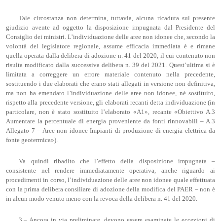
Tale circostanza non determina, tuttavia, alcuna ricaduta sul presente
giudizio avente ad oggetto la disposizione impugnata dal Presidente del
Consiglio dei ministri. L’individuazione delle aree non idonee che, secondo la
volontà del legislatore regionale, assume efficacia immediata è e rimane
quella operata dalla delibera di adozione n. 41 del 2020, il cui contenuto non
risulta modificato dalla successiva delibera n. 39 del 2021. Quest’ultima si è
limitata a correggere un errore materiale contenuto nella precedente,
sostituendo i due elaborati che erano stati allegati in versione non definitiva,
ma non ha emendato l’individuazione delle aree non idonee, né sostituito,
rispetto alla precedente versione, gli elaborati recanti detta individuazione (in
particolare, non è stato sostituito l’elaborato «A1», recante «Obiettivo A.3
Aumentare la percentuale di energia proveniente da fonti rinnovabili – A.3
Allegato 7 ‒ Aree non idonee Impianti di produzione di energia elettrica da
fonte geotermica»).
Va quindi ribadito che l’effetto della disposizione impugnata –
consistente nel rendere immediatamente operativa, anche riguardo ai
procedimenti in corso, l’individuazione delle aree non idonee quale effettuata
con la prima delibera consiliare di adozione della modifica del PAER – non è
in alcun modo venuto meno con la revoca della delibera n. 41 del 2020.
3.– Ancora in via preliminare, devono essere esaminate le eccezioni di