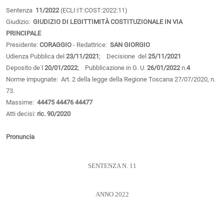
Sentenza
11/2022
(ECLI:IT:COST:2022:11)
Giudizio:
GIUDIZIO DI LEGITTIMITÀ COSTITUZIONALE IN VIA
PRINCIPALE
Presidente:
CORAGGIO
- Redattrice:
SAN GIORGIO
Udienza Pubblica del
23/11/2021
; Decisione del
25/11/2021
Deposito de˙l
20/01/2022
; Pubblicazione in G. U.
26/01/2022
n.
4
Norme impugnate: Art. 2 della legge della Regione Toscana 27/07/2020, n.
73.
Massime:
44475
44476
44477
Atti decisi:
ric. 90/2020
Pronuncia
SENTENZA N. 11
ANNO 2022