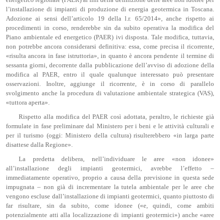
l’installazione di impianti di produzione di energia geotermica in Toscana.
Adozione ai sensi dell’articolo 19 della l.r. 65/2014», anche rispetto ai
procedimenti in corso, renderebbe sin da subito operativa la modifica del
Piano ambientale ed energetico (PAER) ivi disposta. Tale modifica, tuttavia,
non potrebbe ancora considerarsi definitiva: essa, come precisa il ricorrente,
«risulta ancora in fase istruttoria», in quanto è ancora pendente il termine di
sessanta giorni, decorrente dalla pubblicazione dell’avviso di adozione della
modifica al PAER, entro il quale qualunque interessato può presentare
osservazioni. Inoltre, aggiunge il ricorrente, è in corso di parallelo
svolgimento anche la procedura di valutazione ambientale strategica (VAS),
«tuttora aperta».
Rispetto alla modifica del PAER così adottata, peraltro, le richieste già
formulate in fase preliminare dal Ministero per i beni e le attività culturali e
per il turismo (oggi: Ministero della cultura) risulterebbero «in larga parte
disattese dalla Regione».
La predetta delibera, nell’individuare le aree «non idonee»
all’installazione degli impianti geotermici, avrebbe l’effetto –
immediatamente operativo, proprio a causa della previsione in questa sede
impugnata – non già di incrementare la tutela ambientale per le aree che
vengono escluse dall’installazione di impianti geotermici, quanto piuttosto di
far risultare, sin da subito, come idonee («e, quindi, come ambiti
potenzialmente atti alla localizzazione di impianti geotermici») anche «aree