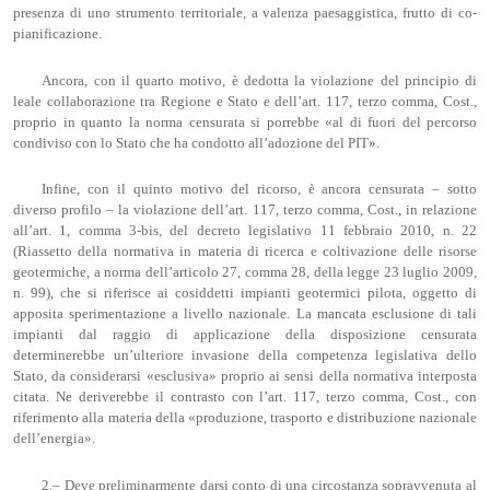
presenza di uno strumento territoriale, a valenza paesaggistica, frutto di co-
pianificazione.
Ancora, con il quarto motivo, è dedotta la violazione del principio di
leale collaborazione tra Regione e Stato e dell’art. 117, terzo comma, Cost.,
proprio in quanto la norma censurata si porrebbe «al di fuori del percorso
condiviso con lo Stato che ha condotto all’adozione del PIT».
Infine, con il quinto motivo del ricorso, è ancora censurata – sotto
diverso profilo – la violazione dell’art. 117, terzo comma, Cost., in relazione
all’art. 1, comma 3-bis, del decreto legislativo 11 febbraio 2010, n. 22
(Riassetto della normativa in materia di ricerca e coltivazione delle risorse
geotermiche, a norma dell’articolo 27, comma 28, della legge 23 luglio 2009,
n. 99), che si riferisce ai cosiddetti impianti geotermici pilota, oggetto di
apposita sperimentazione a livello nazionale. La mancata esclusione di tali
impianti dal raggio di applicazione della disposizione censurata
determinerebbe un’ulteriore invasione della competenza legislativa dello
Stato, da considerarsi «esclusiva» proprio ai sensi della normativa interposta
citata. Ne deriverebbe il contrasto con l’art. 117, terzo comma, Cost., con
riferimento alla materia della «produzione, trasporto e distribuzione nazionale
dell’energia».
2.– Deve preliminarmente darsi conto di una circostanza sopravvenuta al