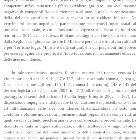
impatto ambientale in corso (relativi a singoli impianti geotermici) i
competenti uffici ministeriali (VIA) avrebbero già reso una «valutazione
negativa di compatibilità» con riferimento ad aree le quali, in applicazione
della delibera consiliare de qua, viceversa «risulterebbero idonee». Ne
verrebbe «di fatto» impedita la partecipazione dei preposti organi statali al
processo decisionale, e ciò nonostante la vigenza del Piano di indirizzo
territoriale (PIT), avente valenza di piano paesaggistico, che è stato elaborato
dalla Regione congiuntamente con il Ministero per i beni e le attività culturali
e per il turismo (oggi: Ministero della cultura), e le cui previsioni finirebbero
per essere pregiudicate proprio dall’individuazione, immediatamente efficace,
delle aree non idonee.
In tale complessivo quadro, il primo motivo del ricorso censura la
violazione degli artt. 3, 9, 11, 97 e 117, primo e secondo comma, lettera s),
Cost., in relazione agli artt. 135, 142, comma 1, lettera m), 143 e 145 del
decreto legislativo 22 gennaio 2004, n. 42 (Codice dei beni culturali e del
paesaggio, ai sensi dell’articolo 10 della legge 6 luglio 2002, n. 137). La
disposizione impugnata anticiperebbe la conclusione del procedimento volto
all’individuazione delle aree non idonee, cristallizzandone un esito non
conforme a plurime indicazioni promananti dagli organi statali competenti, ai
quali sarebbe pertanto preclusa una fattiva collaborazione procedimentale. La
descritta «entrata in vigore anticipata», inoltre, risulterebbe «irragionevole e
contraria al principio del buon andamento dell’amministrazione», recando
conseguenze anche sui pendenti procedimenti di autorizzazione di singoli