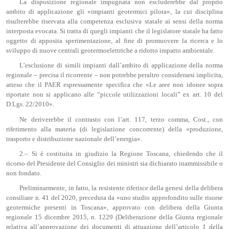
La disposizione regionale impugnata non escluderebbe dal proprio
ambito di applicazione gli «impianti geotermici pilota», la cui disciplina
risulterebbe riservata alla competenza esclusiva statale ai sensi della norma
interposta evocata. Si tratta di quegli impianti che il legislatore statale ha fatto
oggetto di apposita sperimentazione, al fine di promuovere la ricerca e lo
sviluppo di nuove centrali geotermoelettriche a ridotto impatto ambientale.
L’esclusione di simili impianti dall’ambito di applicazione della norma
regionale – precisa il ricorrente – non potrebbe peraltro considerarsi implicita,
atteso che il PAER espressamente specifica che «Le aree non idonee sopra
riportate non si applicano alle “piccole utilizzazioni locali” ex art. 10 del
D.Lgs. 22/2010».
Ne deriverebbe il contrasto con l’art. 117, terzo comma, Cost., con
riferimento alla materia (di legislazione concorrente) della «produzione,
trasporto e distribuzione nazionale dell’energia».
2.– Si è costituita in giudizio la Regione Toscana, chiedendo che il
ricorso del Presidente del Consiglio dei ministri sia dichiarato inammissibile o
non fondato.
Preliminarmente, in fatto, la resistente riferisce della genesi della delibera
consiliare n. 41 del 2020, preceduta da «uno studio approfondito sulle risorse
geotermiche presenti in Toscana», approvato con delibera della Giunta
regionale 15 dicembre 2015, n. 1229 (Deliberazione della Giunta regionale
relativa all’approvazione dei documenti di attuazione dell’articolo 1 della