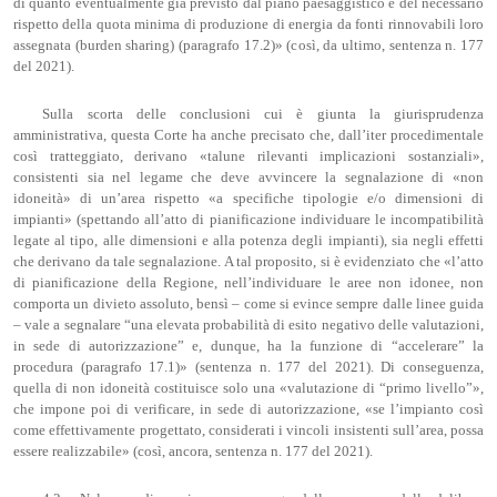
di quanto eventualmente già previsto dal piano paesaggistico e del necessario
rispetto della quota minima di produzione di energia da fonti rinnovabili loro
assegnata (burden sharing) (paragrafo 17.2)» (così, da ultimo, sentenza n. 177
del 2021).
Sulla scorta delle conclusioni cui è giunta la giurisprudenza
amministrativa, questa Corte ha anche precisato che, dall’iter procedimentale
così tratteggiato, derivano «talune rilevanti implicazioni sostanziali»,
consistenti sia nel legame che deve avvincere la segnalazione di «non
idoneità» di un’area rispetto «a specifiche tipologie e/o dimensioni di
impianti» (spettando all’atto di pianificazione individuare le incompatibilità
legate al tipo, alle dimensioni e alla potenza degli impianti), sia negli effetti
che derivano da tale segnalazione. A tal proposito, si è evidenziato che «l’atto
di pianificazione della Regione, nell’individuare le aree non idonee, non
comporta un divieto assoluto, bensì – come si evince sempre dalle linee guida
– vale a segnalare “una elevata probabilità di esito negativo delle valutazioni,
in sede di autorizzazione” e, dunque, ha la funzione di “accelerare” la
procedura (paragrafo 17.1)» (sentenza n. 177 del 2021). Di conseguenza,
quella di non idoneità costituisce solo una «valutazione di “primo livello”»,
che impone poi di verificare, in sede di autorizzazione, «se l’impianto così
come effettivamente progettato, considerati i vincoli insistenti sull’area, possa
essere realizzabile» (così, ancora, sentenza n. 177 del 2021).