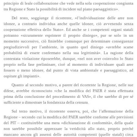
principio di leale collaborazione che vede nella sola cooperazione congiunta
tra Regione e Stato la possibilità di incidere sul piano paesaggistico».
Del resto, soggiunge il ricorrente, «l’individuazione delle aree non
idonee, a contrario individua anche quelle idonee, ciò avvenendo senza
cooperazione effettiva dello Stato». Ed anche se i competenti organi statali
potranno «sicuramente esprimere il proprio diniego», pur se solo in un
momento successivo, ciò finirebbe comunque per determinare conseguenze
pregiudizievoli per l’ambiente, in quanto quel diniego «avrebbe scarse
probabilità di essere confermato nella sua legittimità». La ragione della
contestata violazione riposerebbe, dunque, «nel non aver coinvolto lo Stato
proprio nella fase preliminare, cioè al momento di individuare quali aree
fossero o meno idonee, dal punto di vista ambientale e paesaggistico, ad
ospitare gli impianti».
Quanto al secondo motivo, a parere del ricorrente la Regione, nelle sue
difese, avrebbe riconosciuto «che la modifica del PAER è stata effettuata
prima della conclusione del procedimento di VAS», il che sarebbe di per sé
sufficiente a dimostrare la fondatezza della censura.
Sul terzo motivo, il ricorrente osserva, poi, che l’affermazione della
Regione – secondo cui la modifica del PAER sarebbe conforme alle previsioni
del PIT – costituirebbe una mera «dichiarazione di conformità», della quale
non sarebbe possibile apprezzare la veridicità allo stato, proprio perché
mancano ancora gli assensi delle autorità competenti (quelle statali) circa