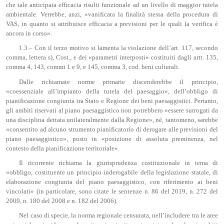
che tale anticipata efficacia risulti funzionale ad un livello di maggior tutela
ambientale. Verrebbe, anzi, «vanificata la finalità stessa della procedura di
VAS, in quanto si attribuisce efficacia a previsioni per le quali la verifica è
ancora in corso».
1.3.– Con il terzo motivo si lamenta la violazione dell’art. 117, secondo
comma, lettera s), Cost., e dei «parametri interposti» costituiti dagli artt. 135,
comma 4, 143, commi 1 e 9, e 145, comma 3, cod. beni culturali.
Dalle richiamate norme primarie discenderebbe il principio,
«coessenziale all’impianto della tutela del paesaggio», dell’obbligo di
pianificazione congiunta tra Stato e Regione dei beni paesaggistici. Pertanto,
gli ambiti riservati al piano paesaggistico non potrebbero «essere surrogati da
una disciplina dettata unilateralmente dalla Regione», né, tantomeno, sarebbe
«consentito ad alcuno strumento pianificatorio di derogare alle previsioni del
piano paesaggistico», posto in «posizione di assoluta preminenza, nel
contesto della pianificazione territoriale».
Il ricorrente richiama la giurisprudenza costituzionale in tema di
«obbligo, costituente un principio inderogabile della legislazione statale, di
elaborazione congiunta del piano paesaggistico, con riferimento ai beni
vincolati» (in particolare, sono citate le sentenze n. 86 del 2019, n. 272 del
2009, n. 180 del 2008 e n. 182 del 2006).
Nel caso di specie, la norma regionale censurata, nell’includere tra le aree