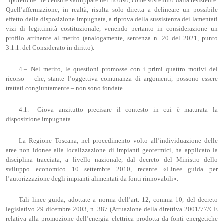
“ipotetiche” le censure sviluppate nel ricorso, come sostenuto dalla resistente.
Quell’affermazione, in realtà, risulta solo diretta a delineare un possibile
effetto della disposizione impugnata, a riprova della sussistenza dei lamentati
vizi di legittimità costituzionale, venendo pertanto in considerazione un
profilo attinente al merito (analogamente, sentenza n. 20 del 2021, punto
3.1.1. del Considerato in diritto).
4.– Nel merito, le questioni promosse con i primi quattro motivi del
ricorso – che, stante l’oggettiva comunanza di argomenti, possono essere
trattati congiuntamente – non sono fondate.
4.1.– Giova anzitutto precisare il contesto in cui è maturata la
disposizione impugnata.
La Regione Toscana, nel procedimento volto all’individuazione delle
aree non idonee alla localizzazione di impianti geotermici, ha applicato la
disciplina tracciata, a livello nazionale, dal decreto del Ministro dello
sviluppo economico 10 settembre 2010, recante «Linee guida per
l’autorizzazione degli impianti alimentati da fonti rinnovabili».
Tali linee guida, adottate a norma dell’art. 12, comma 10, del decreto
legislativo 29 dicembre 2003, n. 387 (Attuazione della direttiva 2001/77/CE
relativa alla promozione dell’energia elettrica prodotta da fonti energetiche