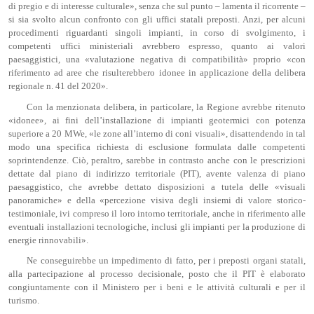
di pregio e di interesse culturale», senza che sul punto – lamenta il ricorrente –
si sia svolto alcun confronto con gli uffici statali preposti. Anzi, per alcuni
procedimenti riguardanti singoli impianti, in corso di svolgimento, i
competenti uffici ministeriali avrebbero espresso, quanto ai valori
paesaggistici, una «valutazione negativa di compatibilità» proprio «con
riferimento ad aree che risulterebbero idonee in applicazione della delibera
regionale n. 41 del 2020».
Con la menzionata delibera, in particolare, la Regione avrebbe ritenuto
«idonee», ai fini dell’installazione di impianti geotermici con potenza
superiore a 20 MWe, «le zone all’interno di coni visuali», disattendendo in tal
modo una specifica richiesta di esclusione formulata dalle competenti
soprintendenze. Ciò, peraltro, sarebbe in contrasto anche con le prescrizioni
dettate dal piano di indirizzo territoriale (PIT), avente valenza di piano
paesaggistico, che avrebbe dettato disposizioni a tutela delle «visuali
panoramiche» e della «percezione visiva degli insiemi di valore storico-
testimoniale, ivi compreso il loro intorno territoriale, anche in riferimento alle
eventuali installazioni tecnologiche, inclusi gli impianti per la produzione di
energie rinnovabili».
Ne conseguirebbe un impedimento di fatto, per i preposti organi statali,
alla partecipazione al processo decisionale, posto che il PIT è elaborato
congiuntamente con il Ministero per i beni e le attività culturali e per il
turismo.