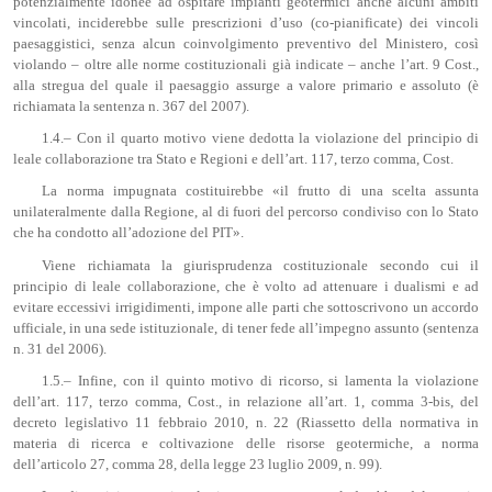
potenzialmente idonee ad ospitare impianti geotermici anche alcuni ambiti
vincolati, inciderebbe sulle prescrizioni d’uso (co-pianificate) dei vincoli
paesaggistici, senza alcun coinvolgimento preventivo del Ministero, così
violando – oltre alle norme costituzionali già indicate – anche l’art. 9 Cost.,
alla stregua del quale il paesaggio assurge a valore primario e assoluto (è
richiamata la sentenza n. 367 del 2007).
1.4.– Con il quarto motivo viene dedotta la violazione del principio di
leale collaborazione tra Stato e Regioni e dell’art. 117, terzo comma, Cost.
La norma impugnata costituirebbe «il frutto di una scelta assunta
unilateralmente dalla Regione, al di fuori del percorso condiviso con lo Stato
che ha condotto all’adozione del PIT».
Viene richiamata la giurisprudenza costituzionale secondo cui il
principio di leale collaborazione, che è volto ad attenuare i dualismi e ad
evitare eccessivi irrigidimenti, impone alle parti che sottoscrivono un accordo
ufficiale, in una sede istituzionale, di tener fede all’impegno assunto (sentenza
n. 31 del 2006).
1.5.– Infine, con il quinto motivo di ricorso, si lamenta la violazione
dell’art. 117, terzo comma, Cost., in relazione all’art. 1, comma 3-bis, del
decreto legislativo 11 febbraio 2010, n. 22 (Riassetto della normativa in
materia di ricerca e coltivazione delle risorse geotermiche, a norma
dell’articolo 27, comma 28, della legge 23 luglio 2009, n. 99).