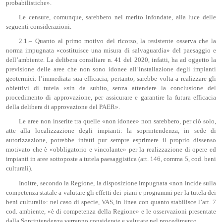
probabilistiche».
Le censure, comunque, sarebbero nel merito infondate, alla luce delle
seguenti considerazioni.
2.1.– Quanto al primo motivo del ricorso, la resistente osserva che la
norma impugnata «costituisce una misura di salvaguardia» del paesaggio e
dell’ambiente. La delibera consiliare n. 41 del 2020, infatti, ha ad oggetto la
previsione delle aree che non sono idonee all’installazione degli impianti
geotermici: l’immediata sua efficacia, pertanto, sarebbe volta a realizzare gli
obiettivi di tutela «sin da subito, senza attendere la conclusione del
procedimento di approvazione, per assicurare e garantire la futura efficacia
della delibera di approvazione del PAER».
Le aree non inserite tra quelle «non idonee» non sarebbero, per ciò solo,
atte alla localizzazione degli impianti: la soprintendenza, in sede di
autorizzazione, potrebbe infatti pur sempre esprimere il proprio dissenso
motivato che è «obbligatorio e vincolante» per la realizzazione di opere ed
impianti in aree sottoposte a tutela paesaggistica (art. 146, comma 5, cod. beni
culturali).
Inoltre, secondo la Regione, la disposizione impugnata «non incide sulla
competenza statale a valutare gli effetti dei piani e programmi per la tutela dei
beni culturali»: nel caso di specie, VAS, in linea con quanto stabilisce l’art. 7
cod. ambiente, «è di competenza della Regione» e le osservazioni presentate
dalla Soprintendenza verranno considerate e valutate nel procedimento.