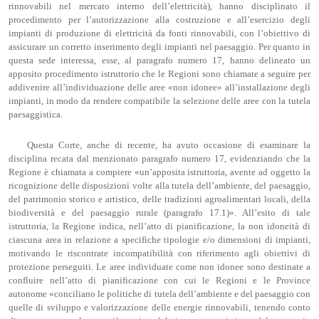
rinnovabili nel mercato interno dell’elettricità), hanno disciplinato il
procedimento per l’autorizzazione alla costruzione e all’esercizio degli
impianti di produzione di elettricità da fonti rinnovabili, con l’obiettivo di
assicurare un corretto inserimento degli impianti nel paesaggio. Per quanto in
questa sede interessa, esse, al paragrafo numero 17, hanno delineato un
apposito procedimento istruttorio che le Regioni sono chiamate a seguire per
addivenire all’individuazione delle aree «non idonee» all’installazione degli
impianti, in modo da rendere compatibile la selezione delle aree con la tutela
paesaggistica.
Questa Corte, anche di recente, ha avuto occasione di esaminare la
disciplina recata dal menzionato paragrafo numero 17, evidenziando che la
Regione è chiamata a compiere «un’apposita istruttoria, avente ad oggetto la
ricognizione delle disposizioni volte alla tutela dell’ambiente, del paesaggio,
del patrimonio storico e artistico, delle tradizioni agroalimentari locali, della
biodiversità e del paesaggio rurale (paragrafo 17.1)». All’esito di tale
istruttoria, la Regione indica, nell’atto di pianificazione, la non idoneità di
ciascuna area in relazione a specifiche tipologie e/o dimensioni di impianti,
motivando le riscontrate incompatibilità con riferimento agli obiettivi di
protezione perseguiti. Le aree individuate come non idonee sono destinate a
confluire nell’atto di pianificazione con cui le Regioni e le Province
autonome «conciliano le politiche di tutela dell’ambiente e del paesaggio con
quelle di sviluppo e valorizzazione delle energie rinnovabili, tenendo conto