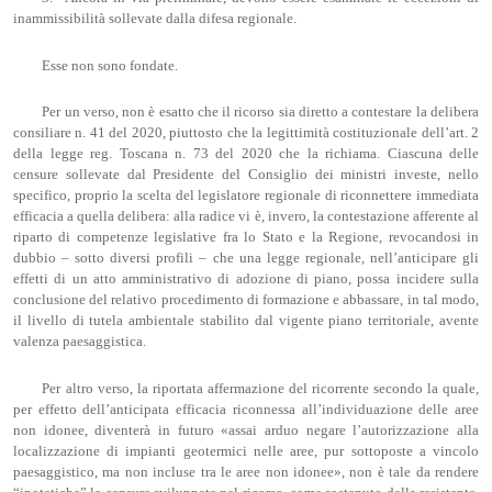
inammissibilità sollevate dalla difesa regionale.
Esse non sono fondate.
Per un verso, non è esatto che il ricorso sia diretto a contestare la delibera
consiliare n. 41 del 2020, piuttosto che la legittimità costituzionale dell’art. 2
della legge reg. Toscana n. 73 del 2020 che la richiama. Ciascuna delle
censure sollevate dal Presidente del Consiglio dei ministri investe, nello
specifico, proprio la scelta del legislatore regionale di riconnettere immediata
efficacia a quella delibera: alla radice vi è, invero, la contestazione afferente al
riparto di competenze legislative fra lo Stato e la Regione, revocandosi in
dubbio – sotto diversi profili – che una legge regionale, nell’anticipare gli
effetti di un atto amministrativo di adozione di piano, possa incidere sulla
conclusione del relativo procedimento di formazione e abbassare, in tal modo,
il livello di tutela ambientale stabilito dal vigente piano territoriale, avente
valenza paesaggistica.
Per altro verso, la riportata affermazione del ricorrente secondo la quale,
per effetto dell’anticipata efficacia riconnessa all’individuazione delle aree
non idonee, diventerà in futuro «assai arduo negare l’autorizzazione alla
localizzazione di impianti geotermici nelle aree, pur sottoposte a vincolo
paesaggistico, ma non incluse tra le aree non idonee», non è tale da rendere