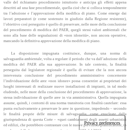
valle del richiamato procedimento istruttorio e anticipa gli effetti appena
descritti ad una fase procedimentale, quella cioè che si colloca temporalmente
tra l’adozione e l’approvazione della modifica di piano. Come emerge dai
lavori preparatori (e come sostenuto in giudizio dalla Regione resistente),
l’obiettivo così perseguito è quello di preservare, nelle more della conclusione
del procedimento di modifica del PAER, quegli stessi valori ambientali che
sono alla base delle segnalazioni di «non idoneità», non ancora operative,
mancando la definitiva approvazione della modifica di piano.
La disposizione impugnata costituisce, dunque, una norma di
salvaguardia ambientale, volta a regolare il periodo che va dall’adozione della
modifica del PAER alla sua approvazione. In tale contesto, la finalità
perseguita dal legislatore regionale è quella di evitare che la non ancora
intervenuta conclusione del procedimento amministrativo concernente
l’individuazione delle aree «non idonee» possa consentire ai proprietari dei
luoghi interessati di realizzare nuove installazioni di impianti, in tal modo
eludendo, nelle more della conclusione del procedimento di approvazione, la
stessa individuazione di quelle aree in via amministrativa. Quella impugnata
assume, quindi, i contorni di una norma transitoria con finalità cautelare: essa
punta esclusivamente a preservare le aree in questione, impedendo – secondo
le finalità proprie delle misure di salvaguardia, come enucleate dalla
giurisprudenza di questa Corte – «quei cambiamenti degli assetti urbanistici
ed edilizi, che potrebbero contrastare con le nuove previsioni pianificatorie, in