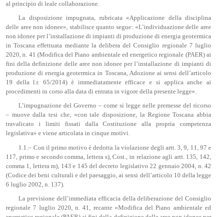
al principio di leale collaborazione.
La disposizione impugnata, rubricata «Applicazione della disciplina
delle aree non idonee», stabilisce quanto segue: «L’individuazione delle aree
non idonee per l’installazione di impianti di produzione di energia geotermica
in Toscana effettuata mediante la delibera del Consiglio regionale 7 luglio
2020, n. 41 (Modifica del Piano ambientale ed energetico regionale (PAER) ai
fini della definizione delle aree non idonee per l’installazione di impianti di
produzione di energia geotermica in Toscana, Adozione ai sensi dell’articolo
19 della l.r. 65/2014) è immediatamente efficace e si applica anche ai
procedimenti in corso alla data di entrata in vigore della presente legge».
L’impugnazione del Governo – come si legge nelle premesse del ricorso
– muove dalla tesi che, «con tale disposizione, la Regione Toscana abbia
travalicato i limiti fissati dalla Costituzione alla propria competenza
legislativa» e viene articolata in cinque motivi.
1.1.– Con il primo motivo è dedotta la violazione degli artt. 3, 9, 11, 97 e
117, primo e secondo comma, lettera s), Cost., in relazione agli artt. 135, 142,
comma 1, lettera m), 143 e 145 del decreto legislativo 22 gennaio 2004, n. 42
(Codice dei beni culturali e del paesaggio, ai sensi dell’articolo 10 della legge
6 luglio 2002, n. 137).
La previsione dell’immediata efficacia della deliberazione del Consiglio
regionale 7 luglio 2020, n. 41, recante «Modifica del Piano ambientale ed
energetico regionale (PAER) ai fini della definizione delle aree non idonee per