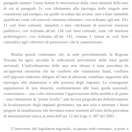
paragrafo numero 5 sono fornite le motivazioni della «non idoneità delle aree
di cui al paragrafo 2», con riferimento alla tipologia delle singole aree
considerate (ad esempio, tra quelle ricordate dal ricorso: aree e beni immobili
qualificati come «di notevole interesse culturale», con richiamo agli artt. 10 e
11 cod. beni culturali; immobili e aree «dichiarati di notevole interesse
pubblico», con richiamo all’art. 136 cod. beni culturali; zone «di interesse
archeologico», con richiamo all’art. 142, comma 1, lettera m, cod. beni
culturali) e agli «obiettivi di protezione» che le caratterizzano.
Risulta quindi confermato che, in sede procedimentale, la Regione
Toscana ha agito secondo le indicazioni provenienti dalle linee guida
nazionali. L’individuazione delle aree non idonee è stata preceduta da
un’apposita istruttoria che ha condotto alle valutazioni finali, confluite
nell’apposito elaborato allegato all’atto di adozione consiliare, rapportate alla
tipologia, alle dimensioni e alla potenza degli impianti. Le conseguenti
segnalazioni di non idoneità, conformemente alle linee guida nazionali,
costituiranno – una volta intervenuta l’approvazione della modifica di piano
– una valutazione di “primo livello”, tale da non pregiudicare definitivamente
la localizzazione degli impianti geotermici, ma atta solo a orientare i futuri
progetti di installazione che dovranno essere assentiti all’esito della procedura
di autorizzazione unica, ai sensi dell’art. 12 del d.lgs. n. 387 del 2003.
L’intervento del legislatore regionale, in questa sede censurato, si pone a