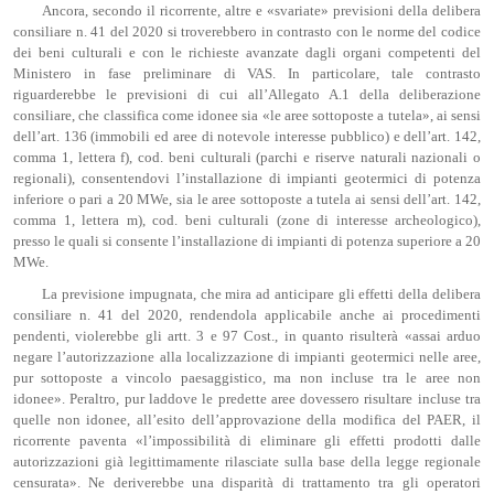
Ancora, secondo il ricorrente, altre e «svariate» previsioni della delibera
consiliare n. 41 del 2020 si troverebbero in contrasto con le norme del codice
dei beni culturali e con le richieste avanzate dagli organi competenti del
Ministero in fase preliminare di VAS. In particolare, tale contrasto
riguarderebbe le previsioni di cui all’Allegato A.1 della deliberazione
consiliare, che classifica come idonee sia «le aree sottoposte a tutela», ai sensi
dell’art. 136 (immobili ed aree di notevole interesse pubblico) e dell’art. 142,
comma 1, lettera f), cod. beni culturali (parchi e riserve naturali nazionali o
regionali), consentendovi l’installazione di impianti geotermici di potenza
inferiore o pari a 20 MWe, sia le aree sottoposte a tutela ai sensi dell’art. 142,
comma 1, lettera m), cod. beni culturali (zone di interesse archeologico),
presso le quali si consente l’installazione di impianti di potenza superiore a 20
MWe.
La previsione impugnata, che mira ad anticipare gli effetti della delibera
consiliare n. 41 del 2020, rendendola applicabile anche ai procedimenti
pendenti, violerebbe gli artt. 3 e 97 Cost., in quanto risulterà «assai arduo
negare l’autorizzazione alla localizzazione di impianti geotermici nelle aree,
pur sottoposte a vincolo paesaggistico, ma non incluse tra le aree non
idonee». Peraltro, pur laddove le predette aree dovessero risultare incluse tra
quelle non idonee, all’esito dell’approvazione della modifica del PAER, il
ricorrente paventa «l’impossibilità di eliminare gli effetti prodotti dalle
autorizzazioni già legittimamente rilasciate sulla base della legge regionale
censurata». Ne deriverebbe una disparità di trattamento tra gli operatori