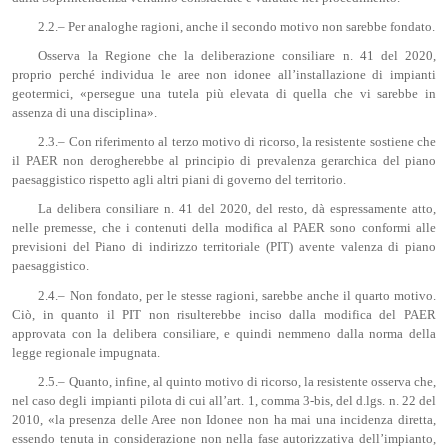
2.2.– Per analoghe ragioni, anche il secondo motivo non sarebbe fondato.
Osserva la Regione che la deliberazione consiliare n. 41 del 2020,
proprio perché individua le aree non idonee all’installazione di impianti
geotermici, «persegue una tutela più elevata di quella che vi sarebbe in
assenza di una disciplina».
2.3.– Con riferimento al terzo motivo di ricorso, la resistente sostiene che
il PAER non derogherebbe al principio di prevalenza gerarchica del piano
paesaggistico rispetto agli altri piani di governo del territorio.
La delibera consiliare n. 41 del 2020, del resto, dà espressamente atto,
nelle premesse, che i contenuti della modifica al PAER sono conformi alle
previsioni del Piano di indirizzo territoriale (PIT) avente valenza di piano
paesaggistico.
2.4.– Non fondato, per le stesse ragioni, sarebbe anche il quarto motivo.
Ciò, in quanto il PIT non risulterebbe inciso dalla modifica del PAER
approvata con la delibera consiliare, e quindi nemmeno dalla norma della
legge regionale impugnata.
2.5.– Quanto, infine, al quinto motivo di ricorso, la resistente osserva che,
nel caso degli impianti pilota di cui all’art. 1, comma 3-bis, del d.lgs. n. 22 del
2010, «la presenza delle Aree non Idonee non ha mai una incidenza diretta,
essendo tenuta in considerazione non nella fase autorizzativa dell’impianto,