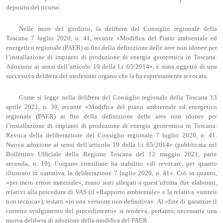
deposito del ricorso.
Nelle more del giudizio, la delibera del Consiglio regionale della
Toscana 7 luglio 2020, n. 41, recante «Modifica del Piano ambientale ed
energetico regionale (PAER) ai fini della definizione delle aree non idonee per
l’installazione di impianti di produzione di energia geotermica in Toscana.
Adozione ai sensi dell’articolo 19 della l.r. 65/2014», è stata oggetto di una
successiva delibera del medesimo organo che la ha espressamente revocata.
Come si legge nella delibera del Consiglio regionale della Toscana 13
aprile 2021, n. 39, recante «Modifica del piano ambientale ed energetico
regionale (PAER) ai fini della definizione delle aree non idonee per
l’installazione di impianti di produzione di energia geotermica in Toscana.
Revoca della deliberazione del Consiglio regionale 7 luglio 2020, n. 41.
Nuova adozione ai sensi dell’articolo 19 della l.r. 65/2014» (pubblicata nel
Bollettino Ufficiale della Regione Toscana del 12 maggio 2021, parte
seconda, n. 19), l’organo consiliare ha stabilito «di revocare, per quanto
illustrato in narrativa, la deliberazione 7 luglio 2020, n. 41». Ciò in quanto,
«per mero errore materiale», erano stati allegati a quest’ultima due elaborati,
relativi alla procedura di VAS (il «Rapporto ambientale» e la relativa «sintesi
non tecnica»), redatti «in una versione non definitiva». Al «fine di garantire il
corretto svolgimento del procedimento» si rendeva, pertanto, necessaria una
nuova delibera di adozione della modifica del PAER.