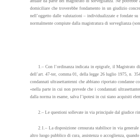
attuale da parte del magistrato di sorveglianza. Né potrebbe 
domiciliare che troverebbe fondamento in un giudizio concre
nell’oggetto dalle valutazioni – individualizzate e fondate su
normalmente compiute dalla magistratura di sorveglianza (sono
1.– Con l’ordinanza indicata in epigrafe, il Magistrato di
dell’art. 47-ter, comma 01, della legge 26 luglio 1975, n. 354
condannati ultrasettantenni che abbiano riportato condanne co
«nella parte in cui non prevede che i condannati ultrasettant
dalla norma in esame, salva l’ipotesi in cui siano acquisiti ele
2.– Le questioni sollevate in via principale dal giudice r
2.1.– La disposizione censurata stabilisce in via general
altro luogo pubblico di cura, assistenza o accoglienza, quando 