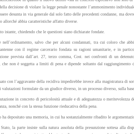
ella decisione di violare la legge penale nonostante l’ammonimento individuale
sere desunta in via generale dal solo fatto delle precedenti condanne, ma dovre
allorché abbia caratteristiche affatto diverse.
ato istante, chiedendo che le questioni siano dichiarate fondate.
ce nell’ordinamento, salvo che per alcuni condannati, tra cui coloro che abb
tantenne con il regime carcerario fondata su ragioni umanitarie, e in partico
zione prevista dall’art. 27, terzo comma, Cost. nei confronti di un detenuto
ra, che non è soggetta a limiti di pena e dipende soltanto dal raggiungimento
sato con l’aggravante della recidiva impedirebbe invece alla magistratura di sor
 valutazioni formulate da un giudice diverso, in un processo diverso, sulla base 
tazione in concreto di pericolosità attuale e di adeguatezza o meritevolezza de
anza, nonché con la stessa funzione rieducativa della pena.
o ha depositato una memoria, in cui ha sostanzialmente ribadito le argomentazion
Stato, la parte insiste sulla natura assoluta della presunzione sottesa alla di