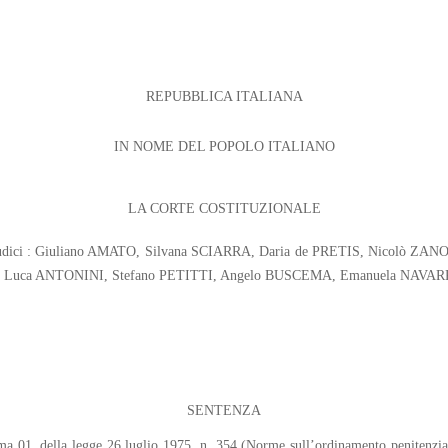
REPUBBLICA ITALIANA
IN NOME DEL POPOLO ITALIANO
LA CORTE COSTITUZIONALE
 Giudici : Giuliano AMATO, Silvana SCIARRA, Daria de PRETIS, Nicolò 
Luca ANTONINI, Stefano PETITTI, Angelo BUSCEMA, Emanuela NAVARR
SENTENZA
omma 01, della legge 26 luglio 1975, n. 354 (Norme sull’ordinamento penitenziar