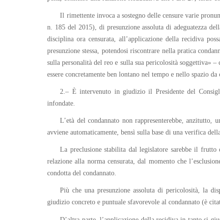
Il rimettente invoca a sostegno delle censure varie pronu
n. 185 del 2015), di presunzione assoluta di adeguatezza della
disciplina ora censurata, all’applicazione della recidiva po
presunzione stessa, potendosi riscontrare nella pratica condan
sulla personalità del reo e sulla sua pericolosità soggettiva»
essere concretamente ben lontano nel tempo e nello spazio da con
2.– È intervenuto in giudizio il Presidente del Consigl
infondate.
L’età del condannato non rappresenterebbe, anzitutto, un
avviene automaticamente, bensì sulla base di una verifica dell
La preclusione stabilita dal legislatore sarebbe il frutt
relazione alla norma censurata, dal momento che l’esclusione
condotta del condannato.
Più che una presunzione assoluta di pericolosità, la di
giudizio concreto e puntuale sfavorevole al condannato (è cita
D’altra parte, l’applicazione della recidiva in tanto si 