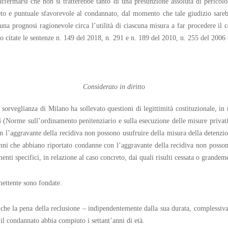
affermarsi che non si tratterebbe tanto di una presunzione assoluta di pericolo
to e puntuale sfavorevole al condannato, dal momento che tale giudizio sarebb
 una prognosi ragionevole circa l’utilità di ciascuna misura a far procedere il
 citate le sentenze n. 149 del 2018, n. 291 e n. 189 del 2010, n. 255 del 2006 
Considerato in diritto
 sorveglianza di Milano ha sollevato questioni di legittimità costituzionale, in
 (Norme sull’ordinamento penitenziario e sulla esecuzione delle misure privative
n l’aggravante della recidiva non possono usufruire della misura della detenzi
enni che abbiano riportato condanne con l’aggravante della recidiva non posson
menti specifici, in relazione al caso concreto, dai quali risulti cessata o grandem
imettente sono fondate.
e che la pena della reclusione – indipendentemente dalla sua durata, complessiva
il condannato abbia compiuto i settant’anni di età.