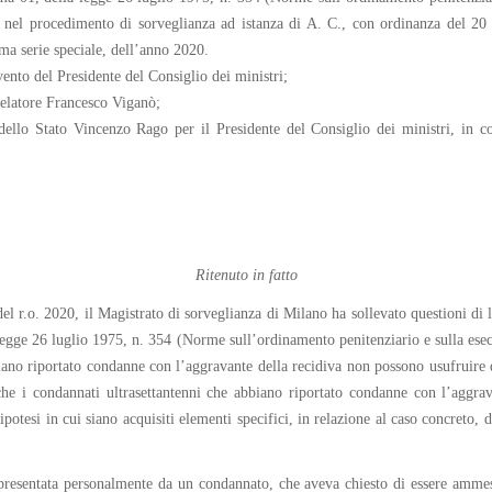
, nel procedimento di sorveglianza ad istanza di A. C., con ordinanza del 20 
ima serie speciale, dell’anno 2020.
rvento del Presidente del Consiglio dei ministri;
relatore Francesco Viganò;
dello Stato Vincenzo Rago per il Presidente del Consiglio dei ministri, in c
Ritenuto in fatto
 r.o. 2020, il Magistrato di sorveglianza di Milano ha sollevato questioni di leg
egge 26 luglio 1975, n. 354 (Norme sull’ordinamento penitenziario e sulla esecuz
biano riportato condanne con l’aggravante della recidiva non possono usufruire 
he i condannati ultrasettantenni che abbiano riportato condanne con l’aggrav
potesi in cui siano acquisiti elementi specifici, in relazione al caso concreto, d
 presentata personalmente da un condannato, che aveva chiesto di essere ammess