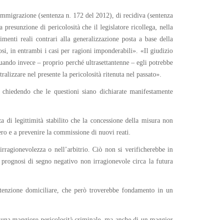
’immigrazione (sentenza n. 172 del 2012), di recidiva (sentenza
presunzione di pericolosità che il legislatore ricollega, nella
menti reali contrari alla generalizzazione posta a base della
si, in entrambi i casi per ragioni imponderabili». «Il giudizio
quando invece – proprio perché ultrasettantenne – egli potrebbe
ralizzare nel presente la pericolosità ritenuta nel passato».
, chiedendo che le questioni siano dichiarate manifestamente
 di legittimità stabilito che la concessione della misura non
ero e a prevenire la commissione di nuovi reati.
 irragionevolezza o nell’arbitrio. Ciò non si verificherebbe in
 prognosi di segno negativo non irragionevole circa la futura
 detenzione domiciliare, che però troverebbe fondamento in un
 di una maggiore pericolosità criminale, ma anche di un maggior