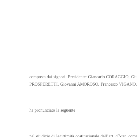
composta dai signori: Presidente: Giancarlo CORAGGIO;
PROSPERETTI, Giovanni AMOROSO, Francesco VIGANÒ, 
ha pronunciato la seguente
nel giudizio di legittimità costituzionale dell’art. 47-ter, c