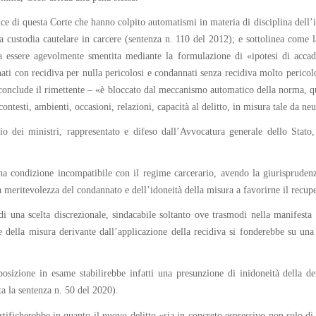
nce di questa Corte che hanno colpito automatismi in materia di disciplina dell
 custodia cautelare in carcere (sentenza n. 110 del 2012); e sottolinea come la 
ssa essere agevolmente smentita mediante la formulazione di «ipotesi di accadi
nati con recidiva per nulla pericolosi e condannati senza recidiva molto pericolo
 – conclude il rimettente – «è bloccato dal meccanismo automatico della norma, 
testi, ambienti, occasioni, relazioni, capacità al delitto, in misura tale da neut
io dei ministri, rappresentato e difeso dall’Avvocatura generale dello Stato
a condizione incompatibile con il regime carcerario, avendo la giurisprudenza
a meritevolezza del condannato e dell’idoneità della misura a favorirne il recup
o di una scelta discrezionale, sindacabile soltanto ove trasmodi nella manifesta
 della misura derivante dall’applicazione della recidiva si fonderebbe su una
sposizione in esame stabilirebbe infatti una presunzione di inidoneità della
ta la sentenza n. 50 del 2020).
giustificherebbe in quanto il nuovo delitto «sia in concreto espressivo non solo