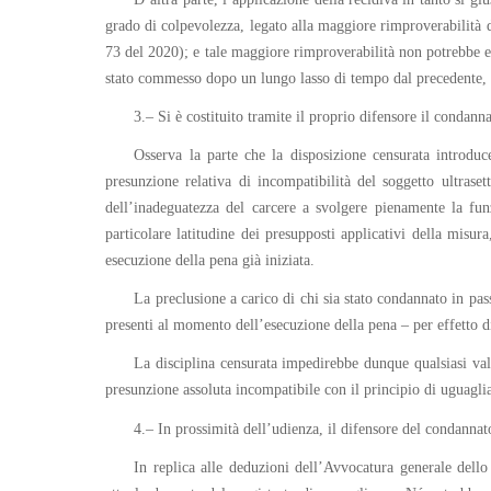
grado di colpevolezza, legato alla maggiore rimproverabilità d
73 del 2020); e tale maggiore rimproverabilità non potrebbe es
stato commesso dopo un lungo lasso di tempo dal precedente, o 
3.– Si è costituito tramite il proprio difensore il condann
Osserva la parte che la disposizione censurata introdu
presunzione relativa di incompatibilità del soggetto ultraset
dell’inadeguatezza del carcere a svolgere pienamente la fun
particolare latitudine dei presupposti applicativi della misu
esecuzione della pena già iniziata.
La preclusione a carico di chi sia stato condannato in pas
presenti al momento dell’esecuzione della pena – per effetto di
La disciplina censurata impedirebbe dunque qualsiasi valu
presunzione assoluta incompatibile con il principio di uguagli
4.– In prossimità dell’udienza, il difensore del condannat
In replica alle deduzioni dell’Avvocatura generale dello 