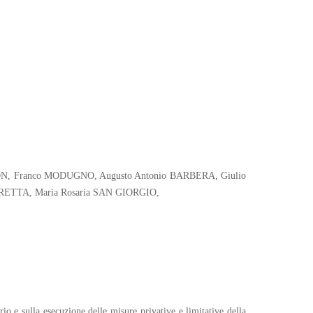
ZANON, Franco MODUGNO, Augusto Antonio BARBERA, Giulio
ETTA, Maria Rosaria SAN GIORGIO,
io e sulla esecuzione delle misure privative e limitative della