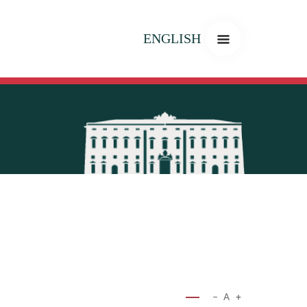
ENGLISH
−
A
+