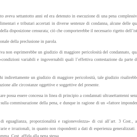
o aveva settantotto anni ed era detenuto in esecuzione di una pena complessiva 
llimentari e tributari accertati in diverse sentenze di condanna, alcune delle qu
 della disposizione censurata; ciò che comporterebbe il necessario rigetto dell’is
zionale della preclusione in parola.
idiva non esprimerebbe un giudizio di maggiore pericolosità del condannato, qua
ondizioni variabili e ingovernabili quali l’effettiva contestazione da parte 
hi indirettamente un giudizio di maggiore pericolosità, tale giudizio risalire
lazione alle circostanze oggettive e soggettive del presente.
re possa essere concessa in linea di principio a condannati ultrasettantenni senz
o sulla commisurazione della pena, e dunque in ragione di un «fattore impondera
di eguaglianza, proporzionalità e ragionevolezza» di cui all’art. 3 Cost., 
rie e irrazionali, in quanto non rispondenti a dati di esperienza generalizzati. 
omma, Cost. affida alla pena stessa.