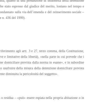
sità, quanto di una presunzione di inidoneità della detenzione
e stato espresso dal giudice del merito, lontano nel tempo e
 condannato sulla via dell’emenda e del reinserimento sociale –
e n. 436 del 1999).
 riferimento agli artt. 3 e 27, terzo comma, della Costituzione,
 e limitative della libertà), «nella parte in cui prevede che i
one domiciliare prevista dalla norma in esame», e in subordine
o usufruire della misura della detenzione domiciliare prevista
ente diminuita la pericolosità del soggetto».
 o residua – «può» essere espiata nella propria abitazione o in