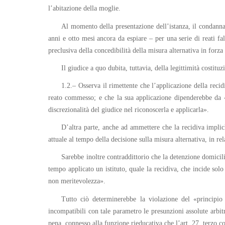
l’abitazione della moglie.
Al momento della presentazione dell’istanza, il condannat
anni e otto mesi ancora da espiare – per una serie di reati fa
preclusiva della concedibilità della misura alternativa in forza
Il giudice a quo dubita, tuttavia, della legittimità costitu
1.2.– Osserva il rimettente che l’applicazione della rec
reato commesso; e che la sua applicazione dipenderebbe da «c
discrezionalità del giudice nel riconoscerla e applicarla».
D’altra parte, anche ad ammettere che la recidiva implic
attuale al tempo della decisione sulla misura alternativa, in re
Sarebbe inoltre contraddittorio che la detenzione domicilia
tempo applicato un istituto, quale la recidiva, che incide sol
non meritevolezza».
Tutto ciò determinerebbe la violazione del «principio 
incompatibili con tale parametro le presunzioni assolute arbitra
pena, connesso alla funzione rieducativa che l’art. 27, terzo c