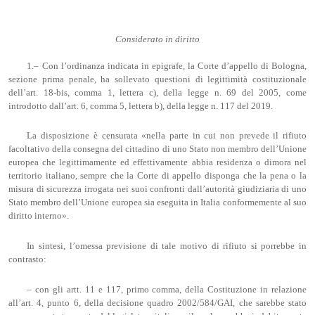
Considerato in diritto
1.– Con l’ordinanza indicata in epigrafe, la Corte d’appello di Bologna,
sezione prima penale, ha sollevato questioni di legittimità costituzionale
dell’art. 18-bis, comma 1, lettera c), della legge n. 69 del 2005, come
introdotto dall’art. 6, comma 5, lettera b), della legge n. 117 del 2019.
La disposizione è censurata «nella parte in cui non prevede il rifiuto
facoltativo della consegna del cittadino di uno Stato non membro dell’Unione
europea che legittimamente ed effettivamente abbia residenza o dimora nel
territorio italiano, sempre che la Corte di appello disponga che la pena o la
misura di sicurezza irrogata nei suoi confronti dall’autorità giudiziaria di uno
Stato membro dell’Unione europea sia eseguita in Italia conformemente al suo
diritto interno».
In sintesi, l’omessa previsione di tale motivo di rifiuto si porrebbe in
contrasto:
– con gli artt. 11 e 117, primo comma, della Costituzione in relazione
all’art. 4, punto 6, della decisione quadro 2002/584/GAI, che sarebbe stato