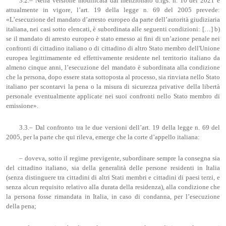
3.2.– Nella versione modificata dal menzionato d.lgs. n. 10 del 2021 e
attualmente in vigore, l’art. 19 della legge n. 69 del 2005 prevede:
«L’esecuzione del mandato d’arresto europeo da parte dell’autorità giudiziaria
italiana, nei casi sotto elencati, è subordinata alle seguenti condizioni: […] b)
se il mandato di arresto europeo è stato emesso ai fini di un’azione penale nei
confronti di cittadino italiano o di cittadino di altro Stato membro dell'Unione
europea legittimamente ed effettivamente residente nel territorio italiano da
almeno cinque anni, l’esecuzione del mandato è subordinata alla condizione
che la persona, dopo essere stata sottoposta al processo, sia rinviata nello Stato
italiano per scontarvi la pena o la misura di sicurezza privative della libertà
personale eventualmente applicate nei suoi confronti nello Stato membro di
emissione».
3.3.– Dal confronto tra le due versioni dell’art. 19 della legge n. 69 del
2005, per la parte che qui rileva, emerge che la corte d’appello italiana:
– doveva, sotto il regime previgente, subordinare sempre la consegna sia
del cittadino italiano, sia della generalità delle persone residenti in Italia
(senza distinguere tra cittadini di altri Stati membri e cittadini di paesi terzi, e
senza alcun requisito relativo alla durata della residenza), alla condizione che
la persona fosse rimandata in Italia, in caso di condanna, per l’esecuzione
della pena;