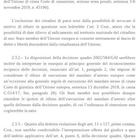
dell’Unione (è citata Corte di cassazione, sezione sesta penale, sentenza 5-6
novembre 2019, n. 45190).
L’esclusione dei cittadini di paesi terzi dalla possibilità di invocare il
motivo di rifiuto in questione non lederebbe l’art. 3 Cost., atteso che la
possibilità di dare rilievo al radicamento sul territorio nazionale del cittadino
di uno Stato membro dell’Unione europea si connette strettamente al fascio di
diritti e libertà discendenti dalla cittadinanza dell’Unione.
2.3.2.– Le disposizioni della decisione quadro 2002/584/GAI sarebbero
inoltre da interpretare in ossequio al principio generale del riconoscimento
reciproco delle decisioni, enunciato all’art. 1, paragrafo 2, che impone di
considerare il rifiuto di esecuzione del mandato d’arresto europeo come
un’eccezione alla generale regola di esecuzione del mandato stesso (è citata
Corte di giustizia dell’Unione europea, sentenza 13 dicembre 2018, in causa
C-514/17, Sut, paragrafo 28). Gli Stati membri non potrebbero dunque
estendere le ipotesi di rifiuto dell’esecuzione del mandato d’arresto oltre
quelle delineate dalla decisione quadro, di cui l’ordinanza di rimessione non
coglierebbe la ratio.
2.3.3.– Quanto alla dedotta violazione degli artt. 11 e 117, primo comma,
Cost., non sarebbe condivisibile l’interpretazione offerta dal giudice a quo
dell’ambito applicativo dell’art. 4, punto 6, della decisione quadro. Questa