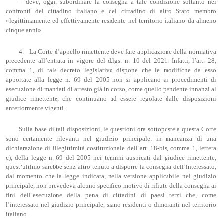
– deve, oggi, subordinare la consegna a tale condizione soltanto nei
confronti del cittadino italiano e del cittadino di altro Stato membro
«legittimamente ed effettivamente residente nel territorio italiano da almeno
cinque anni».
4.– La Corte d’appello rimettente deve fare applicazione della normativa
precedente all’entrata in vigore del d.lgs. n. 10 del 2021. Infatti, l’art. 28,
comma 1, di tale decreto legislativo dispone che le modifiche da esso
apportate alla legge n. 69 del 2005 non si applicano ai procedimenti di
esecuzione di mandati di arresto già in corso, come quello pendente innanzi al
giudice rimettente, che continuano ad essere regolate dalle disposizioni
anteriormente vigenti.
Sulla base di tali disposizioni, le questioni ora sottoposte a questa Corte
sono certamente rilevanti nel giudizio principale: in mancanza di una
dichiarazione di illegittimità costituzionale dell’art. 18-bis, comma 1, lettera
c), della legge n. 69 del 2005 nei termini auspicati dal giudice rimettente,
quest’ultimo sarebbe senz’altro tenuto a disporre la consegna dell’interessato,
dal momento che la legge indicata, nella versione applicabile nel giudizio
principale, non prevedeva alcuno specifico motivo di rifiuto della consegna ai
fini dell’esecuzione della pena di cittadini di paesi terzi che, come
l’interessato nel giudizio principale, siano residenti o dimoranti nel territorio
italiano.