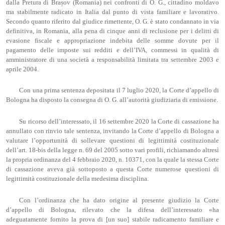
dalla Pretura di Brașov (Romania) nei confronti di O. G., cittadino moldavo
ma stabilmente radicato in Italia dal punto di vista familiare e lavorativo.
Secondo quanto riferito dal giudice rimettente, O. G. è stato condannato in via
definitiva, in Romania, alla pena di cinque anni di reclusione per i delitti di
evasione fiscale e appropriazione indebita delle somme dovute per il
pagamento delle imposte sui redditi e dell’IVA, commessi in qualità di
amministratore di una società a responsabilità limitata tra settembre 2003 e
aprile 2004.
Con una prima sentenza depositata il 7 luglio 2020, la Corte d’appello di
Bologna ha disposto la consegna di O. G. all’autorità giudiziaria di emissione.
Su ricorso dell’interessato, il 16 settembre 2020 la Corte di cassazione ha
annullato con rinvio tale sentenza, invitando la Corte d’appello di Bologna a
valutare l’opportunità di sollevare questioni di legittimità costituzionale
dell’art. 18-bis della legge n. 69 del 2005 sotto vari profili, richiamando altresì
la propria ordinanza del 4 febbraio 2020, n. 10371, con la quale la stessa Corte
di cassazione aveva già sottoposto a questa Corte numerose questioni di
legittimità costituzionale della medesima disciplina.
Con l’ordinanza che ha dato origine al presente giudizio la Corte
d’appello di Bologna, rilevato che la difesa dell’interessato «ha
adeguatamente fornito la prova di [un suo] stabile radicamento familiare e