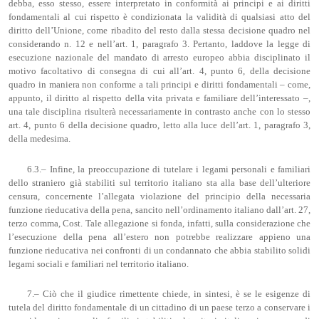
debba, esso stesso, essere interpretato in conformità ai principi e ai diritti
fondamentali al cui rispetto è condizionata la validità di qualsiasi atto del
diritto dell’Unione, come ribadito del resto dalla stessa decisione quadro nel
considerando n. 12 e nell’art. 1, paragrafo 3. Pertanto, laddove la legge di
esecuzione nazionale del mandato di arresto europeo abbia disciplinato il
motivo facoltativo di consegna di cui all’art. 4, punto 6, della decisione
quadro in maniera non conforme a tali principi e diritti fondamentali – come,
appunto, il diritto al rispetto della vita privata e familiare dell’interessato –,
una tale disciplina risulterà necessariamente in contrasto anche con lo stesso
art. 4, punto 6 della decisione quadro, letto alla luce dell’art. 1, paragrafo 3,
della medesima.
6.3.– Infine, la preoccupazione di tutelare i legami personali e familiari
dello straniero già stabiliti sul territorio italiano sta alla base dell’ulteriore
censura, concernente l’allegata violazione del principio della necessaria
funzione rieducativa della pena, sancito nell’ordinamento italiano dall’art. 27,
terzo comma, Cost. Tale allegazione si fonda, infatti, sulla considerazione che
l’esecuzione della pena all’estero non potrebbe realizzare appieno una
funzione rieducativa nei confronti di un condannato che abbia stabilito solidi
legami sociali e familiari nel territorio italiano.
7.– Ciò che il giudice rimettente chiede, in sintesi, è se le esigenze di
tutela del diritto fondamentale di un cittadino di un paese terzo a conservare i