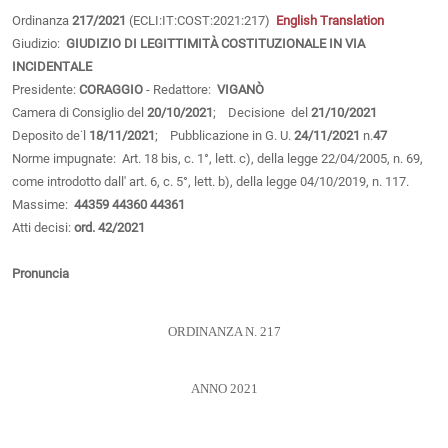
Ordinanza
217/2021
(ECLI:IT:COST:2021:217)
English Translation
Giudizio:
GIUDIZIO DI LEGITTIMITÀ COSTITUZIONALE IN VIA
INCIDENTALE
Presidente:
CORAGGIO
- Redattore:
VIGANÒ
Camera di Consiglio del
20/10/2021
; Decisione del
21/10/2021
Deposito de˙l
18/11/2021
; Pubblicazione in G. U.
24/11/2021
n.
47
Norme impugnate: Art. 18 bis, c. 1°, lett. c), della legge 22/04/2005, n. 69,
come introdotto dall' art. 6, c. 5°, lett. b), della legge 04/10/2019, n. 117.
Massime:
44359
44360
44361
Atti decisi:
ord. 42/2021
Pronuncia
ORDINANZA N. 217
ANNO 2021