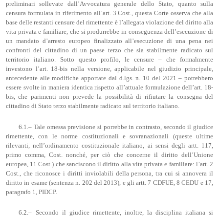
preliminari sollevate dall’Avvocatura generale dello Stato, quanto sulla
censura formulata in riferimento all’art. 3 Cost., questa Corte osserva che alla
base delle restanti censure del rimettente è l’allegata violazione del diritto alla
vita privata e familiare, che si produrrebbe in conseguenza dell’esecuzione di
un mandato d’arresto europeo finalizzato all’esecuzione di una pena nei
confronti del cittadino di un paese terzo che sia stabilmente radicato sul
territorio italiano. Sotto questo profilo, le censure – che formalmente
investono l’art. 18-bis nella versione, applicabile nel giudizio principale,
antecedente alle modifiche apportate dal d.lgs. n. 10 del 2021 – potrebbero
essere svolte in maniera identica rispetto all’attuale formulazione dell’art. 18-
bis, che parimenti non prevede la possibilità di rifiutare la consegna del
cittadino di Stato terzo stabilmente radicato sul territorio italiano.
6.1.– Tale omessa previsione si porrebbe in contrasto, secondo il giudice
rimettente, con le norme costituzionali e sovranazionali (queste ultime
rilevanti, nell’ordinamento costituzionale italiano, ai sensi degli artt. 117,
primo comma, Cost. nonché, per ciò che concerne il diritto dell’Unione
europea, 11 Cost.) che sanciscono il diritto alla vita privata e familiare: l’art. 2
Cost., che riconosce i diritti inviolabili della persona, tra cui si annovera il
diritto in esame (sentenza n. 202 del 2013), e gli artt. 7 CDFUE, 8 CEDU e 17,
paragrafo 1, PIDCP.
6.2.– Secondo il giudice rimettente, inoltre, la disciplina italiana si