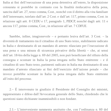
Italia ai fini dell’esecuzione di una pena detentiva all’estero, la disposizione
censurata si porrebbe in contrasto con la finalità rieducativa della pena,
sancita dall’art. 27, terzo comma, Cost., nonché con il diritto alla vita familiare
dell’interessato, tutelato dall’art. 2 Cost. e dall’art. 117, primo comma, Cost. in
relazione agli artt. 8 CEDU e 17, paragrafo 1, PIDCP, nonché dagli artt. 11 e
ancora 117, primo comma, Cost., in relazione all’art. 7 CDFUE.
Sarebbe, infine, irragionevole – e pertanto lesiva dell’art. 3 Cost. – la
diversità di trattamento tra il cittadino di uno Stato terzo, stabilmente radicato
in Italia e destinatario di un mandato di arresto rilasciato per l’esecuzione di
una pena o una misura di sicurezza privative della libertà – che, ai sensi
dell’art. 18-bis della legge n. 69 del 2005, non può beneficiare del rifiuto della
consegna e scontare in Italia la pena irrogata nello Stato emittente – e il
cittadino di uno Stato terzo, parimenti radicato in Italia ma destinatario di una
mandato d’arresto rilasciato ai fini dell’esercizio dell’azione penale – che
invece potrebbe scontare in Italia la pena irrogata dallo Stato emittente
all’esito del processo.
2.– È intervenuto in giudizio il Presidente del Consiglio dei ministri,
rappresentato e difeso dall’Avvocatura generale dello Stato, chiedendo che le
questioni siano dichiarate inammissibili o non fondate.
2.1.– L’interveniente rammenta anzitutto che, con l’ordinanza n. 60 del