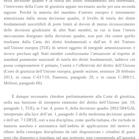
della decisione quadro e la tutela dei diritti fondamentali dell’interessato,
l’intervento della Corte di giustizia appare necessario anche per una seconda
ragione. Poiché la materia del mandato d’arresto europeo è interamente
armonizzata dalla stessa decisione quadro, il livello di tutela dei diritti
fondamentali suscettibili di porre limiti al dovere di mutuo riconoscimento
delle decisioni giudiziarie di altri Stati membri, su cui si basa l’intero
meccanismo disegnato dalla decisione quadro, non può che essere quello
risultante dalla Carta dei diritti fondamentali e dall’art. 6 del Trattato
sull’Unione europea (TUE). In settori oggetto di integrale armonizzazione, è
invece precluso agli Stati membri condizionarne l’attuazione al rispetto di
standard puramente nazionali di tutela dei diritti fondamentali, laddove ciò
possa compromettere il primato, l’unità e l’effettività del diritto dell’Unione
(Corte di giustizia dell’Unione europea, grande sezione, sentenze 26 febbraio
2013, in causa C-617/10, Fransson, paragrafo 29, e in causa C-399/11,
Melloni, paragrafo 60).
È dunque necessario chiedere preliminarmente alla Corte di giustizia,
nella sua funzione di interprete eminente del diritto dell’Unione (art. 19,
paragrafo 1, TUE), se l’art. 4, punto 6, della decisione quadro 2002/584/GAI,
interpretato alla luce dell’art. 1, paragrafo 3 della medesima decisione quadro
e dell’art. 7 CDFUE, osti a una disciplina, come quella italiana, che escluda in
maniera assoluta e automatica dall’ambito di applicazione del motivo di
rifiuto della consegna disciplinato da tale disposizione i cittadini di paesi
terzi che dimorino o risiedano sul suo territorio, non consentendo all’autorità