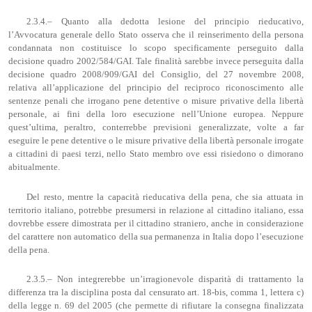
2.3.4.– Quanto alla dedotta lesione del principio rieducativo,
l’Avvocatura generale dello Stato osserva che il reinserimento della persona
condannata non costituisce lo scopo specificamente perseguito dalla
decisione quadro 2002/584/GAI. Tale finalità sarebbe invece perseguita dalla
decisione quadro 2008/909/GAI del Consiglio, del 27 novembre 2008,
relativa all’applicazione del principio del reciproco riconoscimento alle
sentenze penali che irrogano pene detentive o misure privative della libertà
personale, ai fini della loro esecuzione nell’Unione europea. Neppure
quest’ultima, peraltro, conterrebbe previsioni generalizzate, volte a far
eseguire le pene detentive o le misure privative della libertà personale irrogate
a cittadini di paesi terzi, nello Stato membro ove essi risiedono o dimorano
abitualmente.
Del resto, mentre la capacità rieducativa della pena, che sia attuata in
territorio italiano, potrebbe presumersi in relazione al cittadino italiano, essa
dovrebbe essere dimostrata per il cittadino straniero, anche in considerazione
del carattere non automatico della sua permanenza in Italia dopo l’esecuzione
della pena.
2.3.5.– Non integrerebbe un’irragionevole disparità di trattamento la
differenza tra la disciplina posta dal censurato art. 18-bis, comma 1, lettera c)
della legge n. 69 del 2005 (che permette di rifiutare la consegna finalizzata