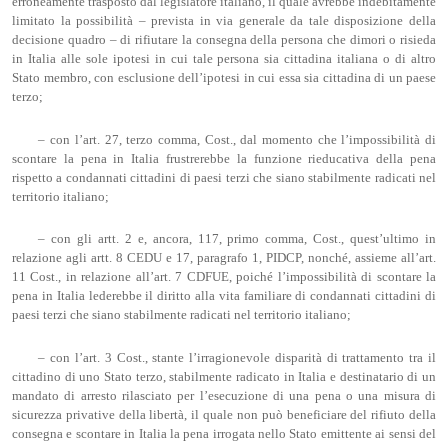
erroneamente trasposto dal legislatore italiano, il quale avrebbe indebitamente
limitato la possibilità – prevista in via generale da tale disposizione della
decisione quadro – di rifiutare la consegna della persona che dimori o risieda
in Italia alle sole ipotesi in cui tale persona sia cittadina italiana o di altro
Stato membro, con esclusione dell’ipotesi in cui essa sia cittadina di un paese
terzo;
– con l’art. 27, terzo comma, Cost., dal momento che l’impossibilità di
scontare la pena in Italia frustrerebbe la funzione rieducativa della pena
rispetto a condannati cittadini di paesi terzi che siano stabilmente radicati nel
territorio italiano;
– con gli artt. 2 e, ancora, 117, primo comma, Cost., quest’ultimo in
relazione agli artt. 8 CEDU e 17, paragrafo 1, PIDCP, nonché, assieme all’art.
11 Cost., in relazione all’art. 7 CDFUE, poiché l’impossibilità di scontare la
pena in Italia lederebbe il diritto alla vita familiare di condannati cittadini di
paesi terzi che siano stabilmente radicati nel territorio italiano;
– con l’art. 3 Cost., stante l’irragionevole disparità di trattamento tra il
cittadino di uno Stato terzo, stabilmente radicato in Italia e destinatario di un
mandato di arresto rilasciato per l’esecuzione di una pena o una misura di
sicurezza privative della libertà, il quale non può beneficiare del rifiuto della
consegna e scontare in Italia la pena irrogata nello Stato emittente ai sensi del