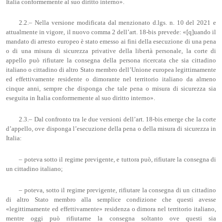
Italia conformemente al suo diritto interno».
2.2.– Nella versione modificata dal menzionato d.lgs. n. 10 del 2021 e
attualmente in vigore, il nuovo comma 2 dell’art. 18-bis prevede: «[q]uando il
mandato di arresto europeo è stato emesso ai fini della esecuzione di una pena
o di una misura di sicurezza privative della libertà personale, la corte di
appello può rifiutare la consegna della persona ricercata che sia cittadino
italiano o cittadino di altro Stato membro dell’Unione europea legittimamente
ed effettivamente residente o dimorante nel territorio italiano da almeno
cinque anni, sempre che disponga che tale pena o misura di sicurezza sia
eseguita in Italia conformemente al suo diritto interno».
2.3.– Dal confronto tra le due versioni dell’art. 18-bis emerge che la corte
d’appello, ove disponga l’esecuzione della pena o della misura di sicurezza in
Italia:
– poteva sotto il regime previgente, e tuttora può, rifiutare la consegna di
un cittadino italiano;
– poteva, sotto il regime previgente, rifiutare la consegna di un cittadino
di altro Stato membro alla semplice condizione che questi avesse
«legittimamente ed effettivamente» residenza o dimora nel territorio italiano,
mentre oggi può rifiutarne la consegna soltanto ove questi sia