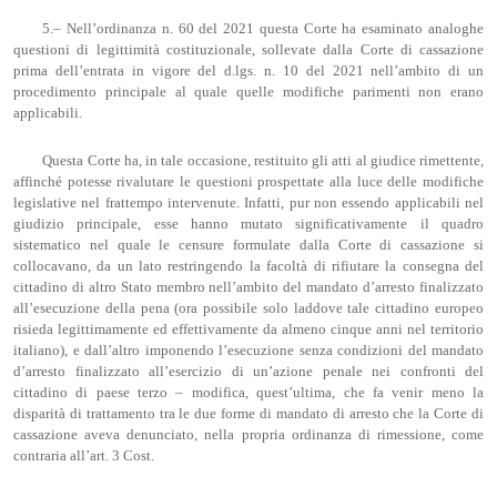
5.– Nell’ordinanza n. 60 del 2021 questa Corte ha esaminato analoghe
questioni di legittimità costituzionale, sollevate dalla Corte di cassazione
prima dell’entrata in vigore del d.lgs. n. 10 del 2021 nell’ambito di un
procedimento principale al quale quelle modifiche parimenti non erano
applicabili.
Questa Corte ha, in tale occasione, restituito gli atti al giudice rimettente,
affinché potesse rivalutare le questioni prospettate alla luce delle modifiche
legislative nel frattempo intervenute. Infatti, pur non essendo applicabili nel
giudizio principale, esse hanno mutato significativamente il quadro
sistematico nel quale le censure formulate dalla Corte di cassazione si
collocavano, da un lato restringendo la facoltà di rifiutare la consegna del
cittadino di altro Stato membro nell’ambito del mandato d’arresto finalizzato
all’esecuzione della pena (ora possibile solo laddove tale cittadino europeo
risieda legittimamente ed effettivamente da almeno cinque anni nel territorio
italiano), e dall’altro imponendo l’esecuzione senza condizioni del mandato
d’arresto finalizzato all’esercizio di un’azione penale nei confronti del
cittadino di paese terzo – modifica, quest’ultima, che fa venir meno la
disparità di trattamento tra le due forme di mandato di arresto che la Corte di
cassazione aveva denunciato, nella propria ordinanza di rimessione, come
contraria all’art. 3 Cost.