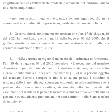
«legittimamente ed effettivamente residente o dimorante nel territorio italiano
da almeno cinque anni»;
– non poteva sotto il regime previgente, e neppure oggi può, rifiutare la
consegna di un cittadino di un paese terzo, residente o dimorante in Italia.
3.– Occorre, altresì, preliminarmente precisare che l’art. 17 del d.lgs. n. 10
del 2021 ha modificato anche l’art. 19 della legge n. 69 del 2005, che il
giudice rimettente invoca quale tertium comparationis rispetto alla sua
censura di violazione dell’art. 3 Cost.
3.1.– Nella versione in vigore al momento dell’ordinanza di rimessione,
l’art. 19 della legge n. 69 del 2005 prevedeva: «L’esecuzione del mandato
d’arresto europeo da parte dell’autorità giudiziaria italiana, nei casi sotto
elencati, è subordinata alle seguenti condizioni: […] c) se la persona oggetto
del mandato d’arresto europeo ai fini di un’azione penale è cittadino o
residente dello Stato italiano, la consegna è subordinata alla condizione che la
persona, dopo essere stata ascoltata, sia rinviata nello Stato membro di
esecuzione per scontarvi la pena o la misura di sicurezza privative della libertà
personale eventualmente pronunciate nei suoi confronti nello Stato membro
di emissione».