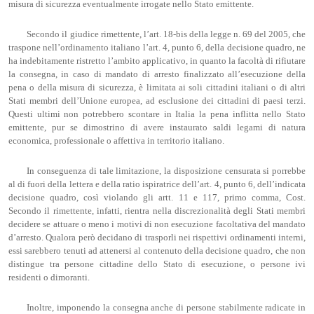
misura di sicurezza eventualmente irrogate nello Stato emittente.
Secondo il giudice rimettente, l’art. 18-bis della legge n. 69 del 2005, che
traspone nell’ordinamento italiano l’art. 4, punto 6, della decisione quadro, ne
ha indebitamente ristretto l’ambito applicativo, in quanto la facoltà di rifiutare
la consegna, in caso di mandato di arresto finalizzato all’esecuzione della
pena o della misura di sicurezza, è limitata ai soli cittadini italiani o di altri
Stati membri dell’Unione europea, ad esclusione dei cittadini di paesi terzi.
Questi ultimi non potrebbero scontare in Italia la pena inflitta nello Stato
emittente, pur se dimostrino di avere instaurato saldi legami di natura
economica, professionale o affettiva in territorio italiano.
In conseguenza di tale limitazione, la disposizione censurata si porrebbe
al di fuori della lettera e della ratio ispiratrice dell’art. 4, punto 6, dell’indicata
decisione quadro, così violando gli artt. 11 e 117, primo comma, Cost.
Secondo il rimettente, infatti, rientra nella discrezionalità degli Stati membri
decidere se attuare o meno i motivi di non esecuzione facoltativa del mandato
d’arresto. Qualora però decidano di trasporli nei rispettivi ordinamenti interni,
essi sarebbero tenuti ad attenersi al contenuto della decisione quadro, che non
distingue tra persone cittadine dello Stato di esecuzione, o persone ivi
residenti o dimoranti.
Inoltre, imponendo la consegna anche di persone stabilmente radicate in