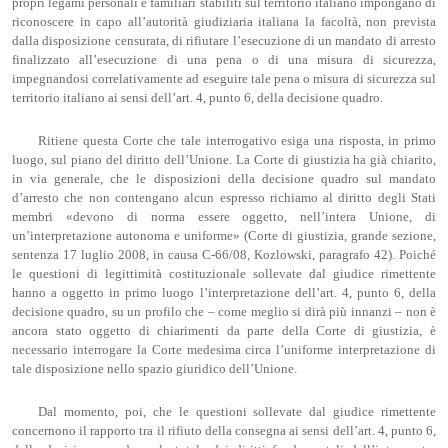
propri legami personali e familiari stabiliti sul territorio italiano impongano di
riconoscere in capo all’autorità giudiziaria italiana la facoltà, non prevista
dalla disposizione censurata, di rifiutare l’esecuzione di un mandato di arresto
finalizzato all’esecuzione di una pena o di una misura di sicurezza,
impegnandosi correlativamente ad eseguire tale pena o misura di sicurezza sul
territorio italiano ai sensi dell’art. 4, punto 6, della decisione quadro.
Ritiene questa Corte che tale interrogativo esiga una risposta, in primo
luogo, sul piano del diritto dell’Unione. La Corte di giustizia ha già chiarito,
in via generale, che le disposizioni della decisione quadro sul mandato
d’arresto che non contengano alcun espresso richiamo al diritto degli Stati
membri «devono di norma essere oggetto, nell’intera Unione, di
un’interpretazione autonoma e uniforme» (Corte di giustizia, grande sezione,
sentenza 17 luglio 2008, in causa C-66/08, Kozlowski, paragrafo 42). Poiché
le questioni di legittimità costituzionale sollevate dal giudice rimettente
hanno a oggetto in primo luogo l’interpretazione dell’art. 4, punto 6, della
decisione quadro, su un profilo che – come meglio si dirà più innanzi – non è
ancora stato oggetto di chiarimenti da parte della Corte di giustizia, è
necessario interrogare la Corte medesima circa l’uniforme interpretazione di
tale disposizione nello spazio giuridico dell’Unione.
Dal momento, poi, che le questioni sollevate dal giudice rimettente
concernono il rapporto tra il rifiuto della consegna ai sensi dell’art. 4, punto 6,