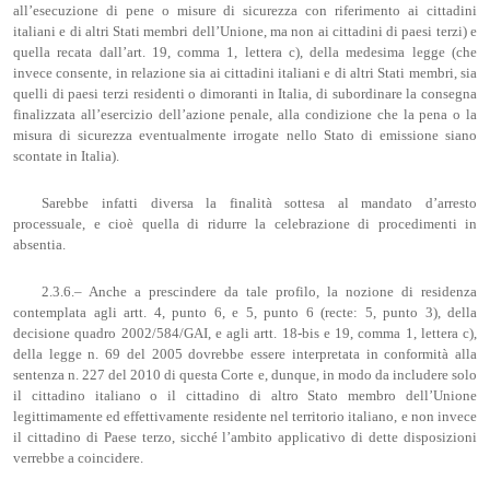
all’esecuzione di pene o misure di sicurezza con riferimento ai cittadini
italiani e di altri Stati membri dell’Unione, ma non ai cittadini di paesi terzi) e
quella recata dall’art. 19, comma 1, lettera c), della medesima legge (che
invece consente, in relazione sia ai cittadini italiani e di altri Stati membri, sia
quelli di paesi terzi residenti o dimoranti in Italia, di subordinare la consegna
finalizzata all’esercizio dell’azione penale, alla condizione che la pena o la
misura di sicurezza eventualmente irrogate nello Stato di emissione siano
scontate in Italia).
Sarebbe infatti diversa la finalità sottesa al mandato d’arresto
processuale, e cioè quella di ridurre la celebrazione di procedimenti in
absentia.
2.3.6.– Anche a prescindere da tale profilo, la nozione di residenza
contemplata agli artt. 4, punto 6, e 5, punto 6 (recte: 5, punto 3), della
decisione quadro 2002/584/GAI, e agli artt. 18-bis e 19, comma 1, lettera c),
della legge n. 69 del 2005 dovrebbe essere interpretata in conformità alla
sentenza n. 227 del 2010 di questa Corte e, dunque, in modo da includere solo
il cittadino italiano o il cittadino di altro Stato membro dell’Unione
legittimamente ed effettivamente residente nel territorio italiano, e non invece
il cittadino di Paese terzo, sicché l’ambito applicativo di dette disposizioni
verrebbe a coincidere.