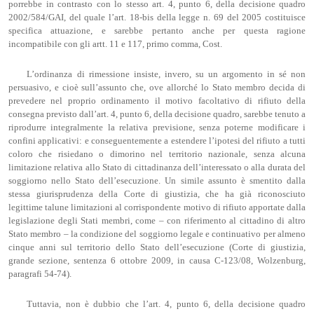
porrebbe in contrasto con lo stesso art. 4, punto 6, della decisione quadro
2002/584/GAI, del quale l’art. 18-bis della legge n. 69 del 2005 costituisce
specifica attuazione, e sarebbe pertanto anche per questa ragione
incompatibile con gli artt. 11 e 117, primo comma, Cost.
L’ordinanza di rimessione insiste, invero, su un argomento in sé non
persuasivo, e cioè sull’assunto che, ove allorché lo Stato membro decida di
prevedere nel proprio ordinamento il motivo facoltativo di rifiuto della
consegna previsto dall’art. 4, punto 6, della decisione quadro, sarebbe tenuto a
riprodurre integralmente la relativa previsione, senza poterne modificare i
confini applicativi: e conseguentemente a estendere l’ipotesi del rifiuto a tutti
coloro che risiedano o dimorino nel territorio nazionale, senza alcuna
limitazione relativa allo Stato di cittadinanza dell’interessato o alla durata del
soggiorno nello Stato dell’esecuzione. Un simile assunto è smentito dalla
stessa giurisprudenza della Corte di giustizia, che ha già riconosciuto
legittime talune limitazioni al corrispondente motivo di rifiuto apportate dalla
legislazione degli Stati membri, come – con riferimento al cittadino di altro
Stato membro – la condizione del soggiorno legale e continuativo per almeno
cinque anni sul territorio dello Stato dell’esecuzione (Corte di giustizia,
grande sezione, sentenza 6 ottobre 2009, in causa C-123/08, Wolzenburg,
paragrafi 54-74).
Tuttavia, non è dubbio che l’art. 4, punto 6, della decisione quadro