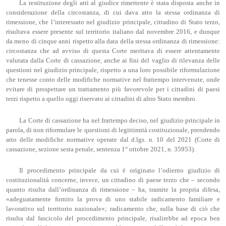
La restituzione degli atti al giudice rimettente è stata disposta anche in
considerazione della circostanza, di cui dava atto la stessa ordinanza di
rimessione, che l’interessato nel giudizio principale, cittadino di Stato terzo,
risultava essere presente sul territorio italiano dal novembre 2016, e dunque
da meno di cinque anni rispetto alla data della stessa ordinanza di rimessione:
circostanza che ad avviso di questa Corte meritava di essere attentamente
valutata dalla Corte di cassazione, anche ai fini del vaglio di rilevanza delle
questioni nel giudizio principale, rispetto a una loro possibile riformulazione
che tenesse conto delle modifiche normative nel frattempo intervenute, onde
evitare di prospettare un trattamento più favorevole per i cittadini di paesi
terzi rispetto a quello oggi riservato ai cittadini di altro Stato membro.
La Corte di cassazione ha nel frattempo deciso, nel giudizio principale in
parola, di non riformulare le questioni di legittimità costituzionale, prendendo
atto delle modifiche normative operate dal d.lgs. n. 10 del 2021 (Corte di
cassazione, sezione sesta penale, sentenza 1° ottobre 2021, n. 35953).
Il procedimento principale da cui è originato l’odierno giudizio di
costituzionalità concerne, invece, un cittadino di paese terzo che – secondo
quanto risulta dall’ordinanza di rimessione – ha, tramite la propria difesa,
«adeguatamente fornito la prova di uno stabile radicamento familiare e
lavorativo sul territorio nazionale»; radicamento che, sulla base di ciò che
risulta dal fascicolo del procedimento principale, risalirebbe ad epoca ben