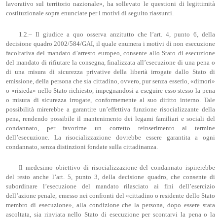
lavorativo sul territorio nazionale», ha sollevato le questioni di legittimità
costituzionale sopra enunciate per i motivi di seguito riassunti.
1.2.– Il giudice a quo osserva anzitutto che l’art. 4, punto 6, della
decisione quadro 2002/584/GAI, il quale enumera i motivi di non esecuzione
facoltativa del mandato d’arresto europeo, consente allo Stato di esecuzione
del mandato di rifiutare la consegna, finalizzata all’esecuzione di una pena o
di una misura di sicurezza privative della libertà irrogate dallo Stato di
emissione, della persona che sia cittadino, ovvero, pur senza esserlo, «dimori»
o «risieda» nello Stato richiesto, impegnandosi a eseguire esso stesso la pena
o misura di sicurezza irrogate, conformemente al suo diritto interno. Tale
possibilità mirerebbe a garantire un’effettiva funzione risocializzante della
pena, rendendo possibile il mantenimento dei legami familiari e sociali del
condannato, per favorirne un corretto reinserimento al termine
dell’esecuzione. La risocializzazione dovrebbe essere garantita a ogni
condannato, senza distinzioni fondate sulla cittadinanza.
Il medesimo obiettivo di risocializzazione del condannato ispirerebbe
del resto anche l’art. 5, punto 3, della decisione quadro, che consente di
subordinare l’esecuzione del mandato rilasciato ai fini dell’esercizio
dell’azione penale, emesso nei confronti del «cittadino o residente dello Stato
membro di esecuzione», alla condizione che la persona, dopo essere stata
ascoltata, sia rinviata nello Stato di esecuzione per scontarvi la pena o la