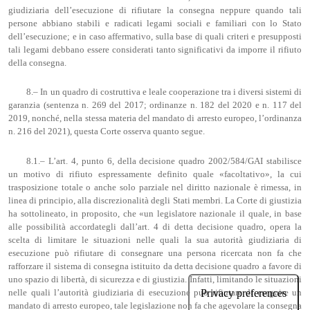
giudiziaria dell’esecuzione di rifiutare la consegna neppure quando tali
persone abbiano stabili e radicati legami sociali e familiari con lo Stato
dell’esecuzione; e in caso affermativo, sulla base di quali criteri e presupposti
tali legami debbano essere considerati tanto significativi da imporre il rifiuto
della consegna.
8.– In un quadro di costruttiva e leale cooperazione tra i diversi sistemi di
garanzia (sentenza n. 269 del 2017; ordinanze n. 182 del 2020 e n. 117 del
2019, nonché, nella stessa materia del mandato di arresto europeo, l’ordinanza
n. 216 del 2021), questa Corte osserva quanto segue.
8.1.– L’art. 4, punto 6, della decisione quadro 2002/584/GAI stabilisce
un motivo di rifiuto espressamente definito quale «facoltativo», la cui
trasposizione totale o anche solo parziale nel diritto nazionale è rimessa, in
linea di principio, alla discrezionalità degli Stati membri. La Corte di giustizia
ha sottolineato, in proposito, che «un legislatore nazionale il quale, in base
alle possibilità accordategli dall’art. 4 di detta decisione quadro, opera la
scelta di limitare le situazioni nelle quali la sua autorità giudiziaria di
esecuzione può rifiutare di consegnare una persona ricercata non fa che
rafforzare il sistema di consegna istituito da detta decisione quadro a favore di
uno spazio di libertà, di sicurezza e di giustizia. Infatti, limitando le situazioni
nelle quali l’autorità giudiziaria di esecuzione può rifiutare di eseguire un
mandato di arresto europeo, tale legislazione non fa che agevolare la consegna