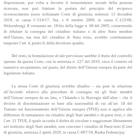
disposizione, pur volta a favorire il reinserimento sociale della persona
ricercata, non può limitare la portata del principio del reciproco
riconoscimento (sono richiamate Corte di giustizia, sentenze 13 dicembre
2018, in causa C-514/17, Sut, e 6 ottobre 2009, in causa C-123/08,
Wolzenburg). Il censurato art. 18-bis della legge n. 69 del 2005, consentendo
di rifiutare la consegna del cittadino italiano o di altro Stato membro
dell’Unione, ma non del cittadino di Stato terzo, avrebbe correttamente
trasposto l’art. 4, punto 6, della decisione quadro.
Del resto, la formulazione di tale previsione sarebbe il frutto del controllo
operato da questa Corte, con la sentenza n. 227 del 2010, circa il corretto ed
esaustivo recepimento, sul punto, del diritto dell’Unione europea da parte del
legislatore italiano.
La stessa Corte di giustizia avrebbe ribadito – sia pure in relazione
all’Accordo relativo alla procedura di consegna tra gli Stati membri
dell’Unione europea da un lato, e l’Islanda e la Norvegia dall’altro – che il
divieto di discriminazione in base alla nazionalità di cui all’art. 18 del
Trattato sul funzionamento dell’Unione europea (TFUE) non si applica alle
differenze di trattamento tra cittadini degli Stati membri e di paesi terzi, e che
l’art. 21 TFUE, il quale accorda il diritto di circolare e soggiornare liberamente
nel territorio degli Stati membri, non concerne i cittadini di Paesi terzi (Corte
di giustizia, sentenza 2 aprile 2020, in causa C-897/19, Ruska Federacija).