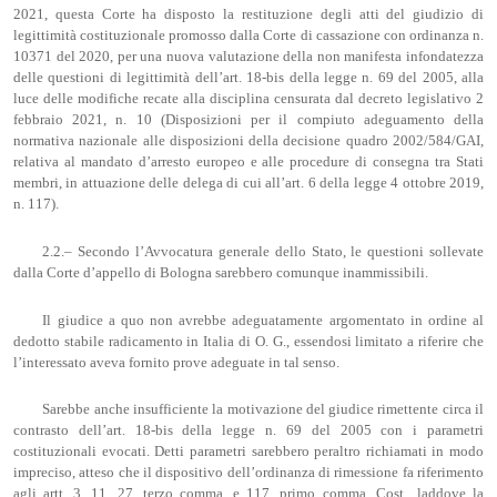
2021, questa Corte ha disposto la restituzione degli atti del giudizio di
legittimità costituzionale promosso dalla Corte di cassazione con ordinanza n.
10371 del 2020, per una nuova valutazione della non manifesta infondatezza
delle questioni di legittimità dell’art. 18-bis della legge n. 69 del 2005, alla
luce delle modifiche recate alla disciplina censurata dal decreto legislativo 2
febbraio 2021, n. 10 (Disposizioni per il compiuto adeguamento della
normativa nazionale alle disposizioni della decisione quadro 2002/584/GAI,
relativa al mandato d’arresto europeo e alle procedure di consegna tra Stati
membri, in attuazione delle delega di cui all’art. 6 della legge 4 ottobre 2019,
n. 117).
2.2.– Secondo l’Avvocatura generale dello Stato, le questioni sollevate
dalla Corte d’appello di Bologna sarebbero comunque inammissibili.
Il giudice a quo non avrebbe adeguatamente argomentato in ordine al
dedotto stabile radicamento in Italia di O. G., essendosi limitato a riferire che
l’interessato aveva fornito prove adeguate in tal senso.
Sarebbe anche insufficiente la motivazione del giudice rimettente circa il
contrasto dell’art. 18-bis della legge n. 69 del 2005 con i parametri
costituzionali evocati. Detti parametri sarebbero peraltro richiamati in modo
impreciso, atteso che il dispositivo dell’ordinanza di rimessione fa riferimento
agli artt. 3, 11, 27, terzo comma, e 117, primo comma, Cost., laddove la