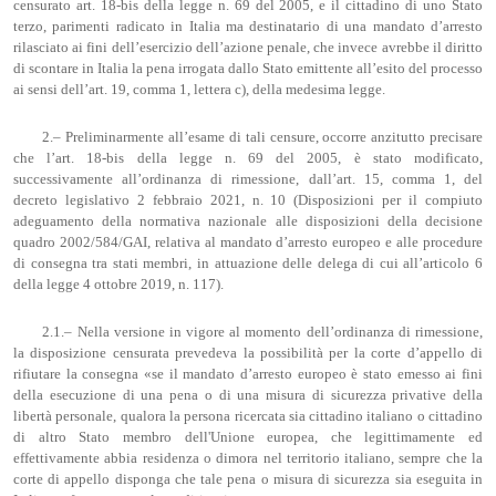
censurato art. 18-bis della legge n. 69 del 2005, e il cittadino di uno Stato
terzo, parimenti radicato in Italia ma destinatario di una mandato d’arresto
rilasciato ai fini dell’esercizio dell’azione penale, che invece avrebbe il diritto
di scontare in Italia la pena irrogata dallo Stato emittente all’esito del processo
ai sensi dell’art. 19, comma 1, lettera c), della medesima legge.
2.– Preliminarmente all’esame di tali censure, occorre anzitutto precisare
che l’art. 18-bis della legge n. 69 del 2005, è stato modificato,
successivamente all’ordinanza di rimessione, dall’art. 15, comma 1, del
decreto legislativo 2 febbraio 2021, n. 10 (Disposizioni per il compiuto
adeguamento della normativa nazionale alle disposizioni della decisione
quadro 2002/584/GAI, relativa al mandato d’arresto europeo e alle procedure
di consegna tra stati membri, in attuazione delle delega di cui all’articolo 6
della legge 4 ottobre 2019, n. 117).
2.1.– Nella versione in vigore al momento dell’ordinanza di rimessione,
la disposizione censurata prevedeva la possibilità per la corte d’appello di
rifiutare la consegna «se il mandato d’arresto europeo è stato emesso ai fini
della esecuzione di una pena o di una misura di sicurezza privative della
libertà personale, qualora la persona ricercata sia cittadino italiano o cittadino
di altro Stato membro dell'Unione europea, che legittimamente ed
effettivamente abbia residenza o dimora nel territorio italiano, sempre che la
corte di appello disponga che tale pena o misura di sicurezza sia eseguita in