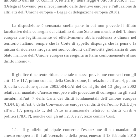
introdotto dall’art. 6, comma 5, lettera b), della legge 4 ottobre 2019, n. 117
(Delega al Governo per il recepimento delle direttive europee e l’attuazione di
altri atti dell’Unione europea – Legge di delegazione europea 2018).
La disposizione è censurata «nella parte in cui non prevede il rifiuto
facoltativo della consegna del cittadino di uno Stato non membro dell’Unione
europea che legittimamente ed effettivamente abbia residenza o dimora nel
territorio italiano, sempre che la Corte di appello disponga che la pena o la
misura di sicurezza irrogata nei suoi confronti dall’autorità giudiziaria di uno
Stato membro dell’Unione europea sia eseguita in Italia conformemente al suo
diritto interno».
Il giudice rimettente ritiene che tale omessa previsione contrasti con gli
artt. 11 e 117, primo comma, della Costituzione, in relazione all’art. 4, punto
6, della decisione quadro 2002/584/GAI del Consiglio del 13 giugno 2002
relativa al mandato d’arresto europeo e alle procedure di consegna tra gli Stati
membri, all’art. 7 della Carta dei diritti fondamentali dell’Unione europea
(CDFUE), all’art. 8 della Convenzione europea dei diritti dell’uomo (CEDU) e
all’art. 17, paragrafo 1, del Patto internazionale relativo ai diritti civili e
politici (PIDCP), nonché con gli artt. 2, 3, e 27, terzo comma Cost.
1.1.– Il giudizio principale concerne l’esecuzione di un mandato di
arresto europeo ai fini all’esecuzione della pena, emesso il 13 febbraio 2012