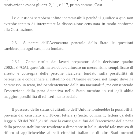
motivazione evoca gli artt. 2, 11, e 117, primo comma, Cost.
Le questioni sarebbero infine inammissibili perché il giudice a quo non
avrebbe tentato di interpretare la disposizione censurata in modo conforme
alla Costituzione.
2.3.– A parere dell’Avvocatura generale dello Stato le questioni
sarebbero, in ogni caso, non fondate.
2.3.1.– Come risulta dai lavori preparatori della decisione quadro
2002/584/GAI, quest’ultima avrebbe delineato un meccanismo semplificato di
arresto e consegna delle persone ricercate, fondato sulla possibilità di
perseguire e condannare il cittadino dell’Unione europea nel luogo dove ha
commesso un reato, indipendentemente dalla sua nazionalità, ma consentendo
l’esecuzione della pena detentiva nello Stato membro in cui egli abbia
maggiori possibilità di reinserimento sociale.
Il possesso dello status di cittadino dell’Unione fonderebbe la possibilità,
prevista dal censurato art. 18-bis, lettera r) (recte: comma 1, lettera c), della
legge n. 69 del 2005, di rifiutare la consegna ai fini dell’esecuzione della pena
della persona stabilmente residente o dimorante in Italia, sicché tale motivo di
rifiuto si applicherebbe ai soli cittadini italiani e di altri Stati membri