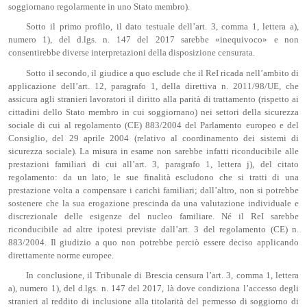
soggiornano regolarmente in uno Stato membro).
Sotto il primo profilo, il dato testuale dell’art. 3, comma 1, lettera a),
numero 1), del d.lgs. n. 147 del 2017 sarebbe «inequivoco» e non
consentirebbe diverse interpretazioni della disposizione censurata.
Sotto il secondo, il giudice a quo esclude che il ReI ricada nell’ambito di
applicazione dell’art. 12, paragrafo 1, della direttiva n. 2011/98/UE, che
assicura agli stranieri lavoratori il diritto alla parità di trattamento (rispetto ai
cittadini dello Stato membro in cui soggiornano) nei settori della sicurezza
sociale di cui al regolamento (CE) 883/2004 del Parlamento europeo e del
Consiglio, del 29 aprile 2004 (relativo al coordinamento dei sistemi di
sicurezza sociale). La misura in esame non sarebbe infatti riconducibile alle
prestazioni familiari di cui all’art. 3, paragrafo 1, lettera j), del citato
regolamento: da un lato, le sue finalità escludono che si tratti di una
prestazione volta a compensare i carichi familiari; dall’altro, non si potrebbe
sostenere che la sua erogazione prescinda da una valutazione individuale e
discrezionale delle esigenze del nucleo familiare. Né il ReI sarebbe
riconducibile ad altre ipotesi previste dall’art. 3 del regolamento (CE) n.
883/2004. Il giudizio a quo non potrebbe perciò essere deciso applicando
direttamente norme europee.
In conclusione, il Tribunale di Brescia censura l’art. 3, comma 1, lettera
a), numero 1), del d.lgs. n. 147 del 2017, là dove condiziona l’accesso degli
stranieri al reddito di inclusione alla titolarità del permesso di soggiorno di