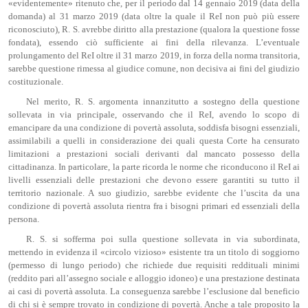
«evidentemente» ritenuto che, per il periodo dal 14 gennaio 2019 (data della
domanda) al 31 marzo 2019 (data oltre la quale il ReI non può più essere
riconosciuto), R. S. avrebbe diritto alla prestazione (qualora la questione fosse
fondata), essendo ciò sufficiente ai fini della rilevanza. L’eventuale
prolungamento del ReI oltre il 31 marzo 2019, in forza della norma transitoria,
sarebbe questione rimessa al giudice comune, non decisiva ai fini del giudizio
costituzionale.
Nel merito, R. S. argomenta innanzitutto a sostegno della questione
sollevata in via principale, osservando che il ReI, avendo lo scopo di
emancipare da una condizione di povertà assoluta, soddisfa bisogni essenziali,
assimilabili a quelli in considerazione dei quali questa Corte ha censurato
limitazioni a prestazioni sociali derivanti dal mancato possesso della
cittadinanza. In particolare, la parte ricorda le norme che riconducono il ReI ai
livelli essenziali delle prestazioni che devono essere garantiti su tutto il
territorio nazionale. A suo giudizio, sarebbe evidente che l’uscita da una
condizione di povertà assoluta rientra fra i bisogni primari ed essenziali della
persona.
R. S. si sofferma poi sulla questione sollevata in via subordinata,
mettendo in evidenza il «circolo vizioso» esistente tra un titolo di soggiorno
(permesso di lungo periodo) che richiede due requisiti reddituali minimi
(reddito pari all’assegno sociale e alloggio idoneo) e una prestazione destinata
ai casi di povertà assoluta. La conseguenza sarebbe l’esclusione dal beneficio
di chi si è sempre trovato in condizione di povertà. Anche a tale proposito la