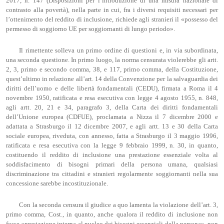
2017, n. 147 (Disposizioni per l’introduzione di una misura nazionale di
contrasto alla povertà), nella parte in cui, fra i diversi requisiti necessari per
l’ottenimento del reddito di inclusione, richiede agli stranieri il «possesso del
permesso di soggiorno UE per soggiornanti di lungo periodo».
Il rimettente solleva un primo ordine di questioni e, in via subordinata,
una seconda questione. In primo luogo, la norma censurata violerebbe gli artt.
2, 3, primo e secondo comma, 38, e 117, primo comma, della Costituzione,
quest’ultimo in relazione all’art. 14 della Convenzione per la salvaguardia dei
diritti dell’uomo e delle libertà fondamentali (CEDU), firmata a Roma il 4
novembre 1950, ratificata e resa esecutiva con legge 4 agosto 1955, n. 848,
agli artt. 20, 21 e 34, paragrafo 3, della Carta dei diritti fondamentali
dell’Unione europea (CDFUE), proclamata a Nizza il 7 dicembre 2000 e
adattata a Strasburgo il 12 dicembre 2007, e agli artt. 13 e 30 della Carta
sociale europea, riveduta, con annesso, fatta a Strasburgo il 3 maggio 1996,
ratificata e resa esecutiva con la legge 9 febbraio 1999, n. 30, in quanto,
costituendo il reddito di inclusione una prestazione essenziale volta al
soddisfacimento di bisogni primari della persona umana, qualsiasi
discriminazione tra cittadini e stranieri regolarmente soggiornanti nella sua
concessione sarebbe incostituzionale.
Con la seconda censura il giudice a quo lamenta la violazione dell’art. 3,
primo comma, Cost., in quanto, anche qualora il reddito di inclusione non
fosse «prestazione interna al nucleo dei bisogni essenziali della persona», non