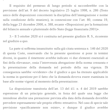
Il requisito del permesso di lungo periodo si raccorderebbe con la
previsione dell’art. 9 del decreto legislativo 25 luglio 1998, n. 286 (Testo
unico delle disposizioni concernenti la disciplina dell’immigrazione e norme
sulla condizione dello straniero), in connessione con l’art. 80, comma 19,
della legge 23 dicembre 2000, n. 388, recante «Disposizioni per la formazione
del bilancio annuale e pluriennale dello Stato (legge finanziaria 2001)».
3.– Il 5 ottobre 2020 si è costituita nel presente giudizio R. S., ricorrente
nel giudizio a quo.
La parte si sofferma innanzitutto sulla già citata sentenza n. 146 del 2020
di questa Corte, osservando che la presente questione si pone in termini
diversi, in quanto il rimettente avrebbe indicato «i due elementi essenziali ai
fini della rilevanza», ossia l’intervenuta abrogazione della norma censurata e
la presentazione della domanda nel periodo della sua vigenza. Di
conseguenza sarebbe «evidente» che il giudice a quo ha ritenuto applicabile
la norma in questione per il fatto che la domanda doveva essere esaminata in
base alle norme vigenti al momento della presentazione.
La disposizione transitoria dell’art. 13 del d.l. n. 4 del 2019 sarebbe
espressione di un principio generale, in forza del quale una legge che
intendesse abolire una prestazione prevista alla data della domanda dovrebbe
prevedere espressamente tale proprio effetto retroattivo. Nel caso di specie tale
previsione «pacificamente non esiste», e dunque il giudice avrebbe