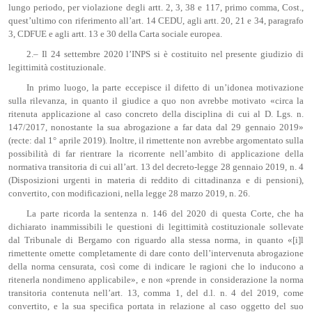
lungo periodo, per violazione degli artt. 2, 3, 38 e 117, primo comma, Cost.,
quest’ultimo con riferimento all’art. 14 CEDU, agli artt. 20, 21 e 34, paragrafo
3, CDFUE e agli artt. 13 e 30 della Carta sociale europea.
2.– Il 24 settembre 2020 l’INPS si è costituito nel presente giudizio di
legittimità costituzionale.
In primo luogo, la parte eccepisce il difetto di un’idonea motivazione
sulla rilevanza, in quanto il giudice a quo non avrebbe motivato «circa la
ritenuta applicazione al caso concreto della disciplina di cui al D. Lgs. n.
147/2017, nonostante la sua abrogazione a far data dal 29 gennaio 2019»
(recte: dal 1° aprile 2019). Inoltre, il rimettente non avrebbe argomentato sulla
possibilità di far rientrare la ricorrente nell’ambito di applicazione della
normativa transitoria di cui all’art. 13 del decreto-legge 28 gennaio 2019, n. 4
(Disposizioni urgenti in materia di reddito di cittadinanza e di pensioni),
convertito, con modificazioni, nella legge 28 marzo 2019, n. 26.
La parte ricorda la sentenza n. 146 del 2020 di questa Corte, che ha
dichiarato inammissibili le questioni di legittimità costituzionale sollevate
dal Tribunale di Bergamo con riguardo alla stessa norma, in quanto «[i]l
rimettente omette completamente di dare conto dell’intervenuta abrogazione
della norma censurata, così come di indicare le ragioni che lo inducono a
ritenerla nondimeno applicabile», e non «prende in considerazione la norma
transitoria contenuta nell’art. 13, comma 1, del d.l. n. 4 del 2019, come
convertito, e la sua specifica portata in relazione al caso oggetto del suo