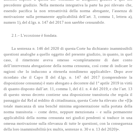
precedente giudizio. Nella memoria integrativa la parte ha poi rilevato che,
essendo pacifica la non retroattività della norma abrogante, l’assenza di
motivazione sulla permanente applicabilità dell’art. 3, comma 1, lettera a),
numero 1), del d.lgs. n. 147 del 2017 non sarebbe censurabile.
2.1.– L’eccezione è fondata.
La sentenza n. 146 del 2020 di questa Corte ha dichiarato inammissibili
questioni analoghe a quello oggetto del presente giudizio, in quanto, in quel
caso, il rimettente aveva omesso «completamente di dare conto
dell’intervenuta abrogazione della norma censurata, così come di indicare le
ragioni che lo inducono a ritenerla nondimeno applicabile». Dopo aver
ricordato che il Capo II del d.lgs. n. 147 del 2017 (comprendente la
disposizione censurata) è stato abrogato a decorrere dal 1° aprile 2019 in virtù
di quanto disposto dall’art. 11, comma 1, del d.l. n. 4 del 2019, e che l’art. 13
di questo stesso decreto contiene una disposizione transitoria che regola il
passaggio dal ReI al reddito di cittadinanza, questa Corte ha rilevato che «[l]a
totale mancanza di una benché minima argomentazione sulla portata della
norma transitoria – come detto, neppure menzionata – e sulla permanente
applicabilità della norma censurata nei giudizi pendenti si traduce in una
omessa motivazione sulla rilevanza di tutte le questioni, con la conseguenza
della loro inammissibilità (ex multis, sentenze n. 30 e n. 13 del 2020)».