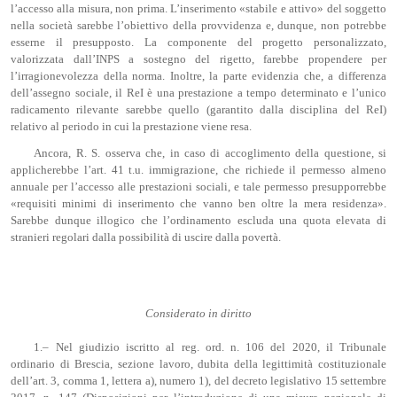
l’accesso alla misura, non prima. L’inserimento «stabile e attivo» del soggetto
nella società sarebbe l’obiettivo della provvidenza e, dunque, non potrebbe
esserne il presupposto. La componente del progetto personalizzato,
valorizzata dall’INPS a sostegno del rigetto, farebbe propendere per
l’irragionevolezza della norma. Inoltre, la parte evidenzia che, a differenza
dell’assegno sociale, il ReI è una prestazione a tempo determinato e l’unico
radicamento rilevante sarebbe quello (garantito dalla disciplina del ReI)
relativo al periodo in cui la prestazione viene resa.
Ancora, R. S. osserva che, in caso di accoglimento della questione, si
applicherebbe l’art. 41 t.u. immigrazione, che richiede il permesso almeno
annuale per l’accesso alle prestazioni sociali, e tale permesso presupporrebbe
«requisiti minimi di inserimento che vanno ben oltre la mera residenza».
Sarebbe dunque illogico che l’ordinamento escluda una quota elevata di
stranieri regolari dalla possibilità di uscire dalla povertà.
Considerato in diritto
1.– Nel giudizio iscritto al reg. ord. n. 106 del 2020, il Tribunale
ordinario di Brescia, sezione lavoro, dubita della legittimità costituzionale
dell’art. 3, comma 1, lettera a), numero 1), del decreto legislativo 15 settembre