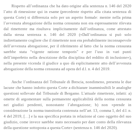
Rispetto all’ordinanza che ha dato origine alla sentenza n. 146 del 2020
l’atto di rimessione qui in esame (precedente rispetto alla citata sentenza di
questa Corte) si differenzia solo per un aspetto formale: mentre nella prima
l’avvenuta abrogazione della norma censurata non era espressamente rilevata
dal rimettente ma risultava implicitamente dall’ordinanza, come attestato
dalla stessa sentenza n. 146 del 2020 («Dall’ordinanza si può solo
indirettamente cogliere che il rimettente non era probabilmente inconsapevole
dell’avvenuta abrogazione, per il riferimento al fatto che la norma censurata
sarebbe stata “vigente ratione temporis” e per l’uso in vari punti
dell’imperfetto nella descrizione della disciplina del reddito di inclusione»),
nella presente vicenda il giudice a quo dà esplicitamente atto dell’avvenuta
abrogazione della norma censurata ad opera del d.l. n. 4 del 2019.
Anche l’ordinanza del Tribunale di Brescia, nondimeno, presenta le due
lacune che hanno indotto questa Corte a dichiarare inammissibili le analoghe
questioni sollevate dal Tribunale di Bergamo. L’attuale rimettente, infatti: a)
omette di argomentare sulla permanente applicabilità della norma censurata
nei giudizi pendenti, nonostante l’abrogazione; b) non «prende in
considerazione la norma transitoria contenuta nell’art. 13, comma 1, del d.l. n.
4 del 2019, […] e la sua specifica portata in relazione al caso oggetto del suo
giudizio, come invece sarebbe stato necessario per dare conto della rilevanza
della questione sottoposta a questa Corte» (sentenza n. 146 del 2020).