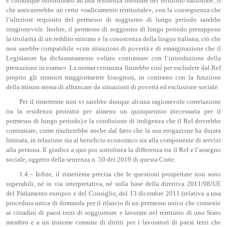
è comunque subordinato ad una residenza biennale nel territorio nazionale, il
che assicurerebbe un certo «radicamento territoriale», con la conseguenza che
l’ulteriore requisito del permesso di soggiorno di lungo periodo sarebbe
irragionevole. Inoltre, il permesso di soggiorno di lungo periodo presuppone
la titolarità di un reddito minimo e la conoscenza della lingua italiana, ciò che
non sarebbe compatibile «con situazioni di povertà e di emarginazione che il
Legislatore ha dichiaratamente voluto contrastare con l’introduzione della
prestazione in esame». La norma censurata finirebbe così per escludere dal ReI
proprio gli stranieri maggiormente bisognosi, in contrasto con la funzione
della misura stessa di affrancare da situazioni di povertà ed esclusione sociale.
Per il rimettente non vi sarebbe dunque alcuna ragionevole correlazione
tra la residenza protratta per almeno un quinquennio (necessaria per il
permesso di lungo periodo) e la condizione di indigenza che il ReI dovrebbe
contrastare, come risulterebbe anche dal fatto che la sua erogazione ha durata
limitata, in relazione sia al beneficio economico sia alla componente di servizi
alla persona. Il giudice a quo poi sottolinea la differenza tra il ReI e l’assegno
sociale, oggetto della sentenza n. 50 del 2019 di questa Corte.
1.4.– Infine, il rimettente precisa che le questioni prospettate non sono
superabili, né in via interpretativa, né sulla base della direttiva 2011/98/UE
del Parlamento europeo e del Consiglio, del 13 dicembre 2011 (relativa a una
procedura unica di domanda per il rilascio di un permesso unico che consente
ai cittadini di paesi terzi di soggiornare e lavorare nel territorio di uno Stato
membro e a un insieme comune di diritti per i lavoratori di paesi terzi che