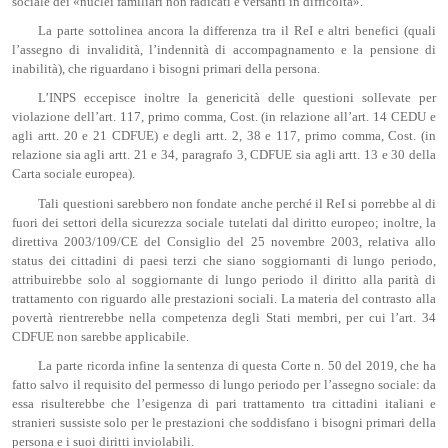
sociale dei «nuclei familiari non radicati e versanti in difficoltà».
La parte sottolinea ancora la differenza tra il ReI e altri benefici (quali
l’assegno di invalidità, l’indennità di accompagnamento e la pensione di
inabilità), che riguardano i bisogni primari della persona.
L’INPS eccepisce inoltre la genericità delle questioni sollevate per
violazione dell’art. 117, primo comma, Cost. (in relazione all’art. 14 CEDU e
agli artt. 20 e 21 CDFUE) e degli artt. 2, 38 e 117, primo comma, Cost. (in
relazione sia agli artt. 21 e 34, paragrafo 3, CDFUE sia agli artt. 13 e 30 della
Carta sociale europea).
Tali questioni sarebbero non fondate anche perché il ReI si porrebbe al di
fuori dei settori della sicurezza sociale tutelati dal diritto europeo; inoltre, la
direttiva 2003/109/CE del Consiglio del 25 novembre 2003, relativa allo
status dei cittadini di paesi terzi che siano soggiornanti di lungo periodo,
attribuirebbe solo al soggiornante di lungo periodo il diritto alla parità di
trattamento con riguardo alle prestazioni sociali. La materia del contrasto alla
povertà rientrerebbe nella competenza degli Stati membri, per cui l’art. 34
CDFUE non sarebbe applicabile.
La parte ricorda infine la sentenza di questa Corte n. 50 del 2019, che ha
fatto salvo il requisito del permesso di lungo periodo per l’assegno sociale: da
essa risulterebbe che l’esigenza di pari trattamento tra cittadini italiani e
stranieri sussiste solo per le prestazioni che soddisfano i bisogni primari della
persona e i suoi diritti inviolabili.