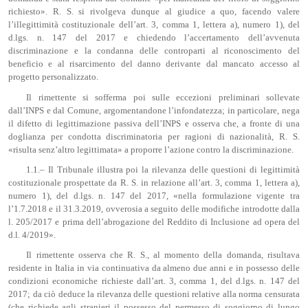
richiesto». R. S. si rivolgeva dunque al giudice a quo, facendo valere
l’illegittimità costituzionale dell’art. 3, comma 1, lettera a), numero 1), del
d.lgs. n. 147 del 2017 e chiedendo l’accertamento dell’avvenuta
discriminazione e la condanna delle controparti al riconoscimento del
beneficio e al risarcimento del danno derivante dal mancato accesso al
progetto personalizzato.
Il rimettente si sofferma poi sulle eccezioni preliminari sollevate
dall’INPS e dal Comune, argomentandone l’infondatezza; in particolare, nega
il difetto di legittimazione passiva dell’INPS e osserva che, a fronte di una
doglianza per condotta discriminatoria per ragioni di nazionalità, R. S.
«risulta senz’altro legittimata» a proporre l’azione contro la discriminazione.
1.1.– Il Tribunale illustra poi la rilevanza delle questioni di legittimità
costituzionale prospettate da R. S. in relazione all’art. 3, comma 1, lettera a),
numero 1), del d.lgs. n. 147 del 2017, «nella formulazione vigente tra
l’1.7.2018 e il 31.3.2019, ovverosia a seguito delle modifiche introdotte dalla
l. 205/2017 e prima dell’abrogazione del Reddito di Inclusione ad opera del
d.l. 4/2019».
Il rimettente osserva che R. S., al momento della domanda, risultava
residente in Italia in via continuativa da almeno due anni e in possesso delle
condizioni economiche richieste dall’art. 3, comma 1, del d.lgs. n. 147 del
2017; da ciò deduce la rilevanza delle questioni relative alla norma censurata
(che richiede agli stranieri il possesso del permesso di soggiorno di lungo