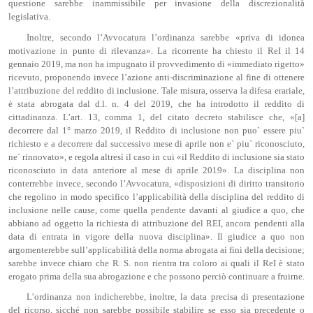
questione sarebbe inammissibile per invasione della discrezionalità
legislativa.
Inoltre, secondo l’Avvocatura l’ordinanza sarebbe «priva di idonea
motivazione in punto di rilevanza». La ricorrente ha chiesto il ReI il 14
gennaio 2019, ma non ha impugnato il provvedimento di «immediato rigetto»
ricevuto, proponendo invece l’azione anti-discriminazione al fine di ottenere
l’attribuzione del reddito di inclusione. Tale misura, osserva la difesa erariale,
è stata abrogata dal d.l. n. 4 del 2019, che ha introdotto il reddito di
cittadinanza. L’art. 13, comma 1, del citato decreto stabilisce che, «[a]
decorrere dal 1° marzo 2019, il Reddito di inclusione non puo` essere piu`
richiesto e a decorrere dal successivo mese di aprile non e` piu` riconosciuto,
ne´ rinnovato», e regola altresì il caso in cui «il Reddito di inclusione sia stato
riconosciuto in data anteriore al mese di aprile 2019». La disciplina non
conterrebbe invece, secondo l’Avvocatura, «disposizioni di diritto transitorio
che regolino in modo specifico l’applicabilità della disciplina del reddito di
inclusione nelle cause, come quella pendente davanti al giudice a quo, che
abbiano ad oggetto la richiesta di attribuzione del REI, ancora pendenti alla
data di entrata in vigore della nuova disciplina». Il giudice a quo non
argomenterebbe sull’applicabilità della norma abrogata ai fini della decisione;
sarebbe invece chiaro che R. S. non rientra tra coloro ai quali il ReI è stato
erogato prima della sua abrogazione e che possono perciò continuare a fruirne.
L’ordinanza non indicherebbe, inoltre, la data precisa di presentazione
del ricorso, sicché non sarebbe possibile stabilire se esso sia precedente o