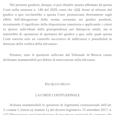
Nel presente giudizio, dunque, si può ribadire quanto affermato da questa
Corte nella sentenza n. 146 del 2020, ossia che «[d]i fronte al silenzio del
giudice a quo toccherebbe a questa Corte pronunciarsi direttamente sugli
effetti dell’abrogazione della norma censurata sui giudizi pendenti,
ricostruendo il significato della disposizione transitoria e applicando i criteri
in ipotesi individuati dalla giurisprudenza per fattispecie simili, ma si
tratterebbe di operazioni di spettanza del giudice a quo, sulle quali questa
Corte esercita solo un controllo successivo di sufficienza e plausibilità in
funzione della verifica della rilevanza».
Pertanto, tutte le questioni sollevate dal Tribunale di Brescia vanno
dichiarate inammissibili per difetto di motivazione sulla rilevanza.
Per Questi Motivi
LA CORTE COSTITUZIONALE
dichiara inammissibili le questioni di legittimità costituzionale dell’art.
3, comma 1, lettera a), numero 1), del decreto legislativo 15 settembre 2017, n.
147 (Disposizioni per l’introduzione di una misura nazionale di contrasto alla