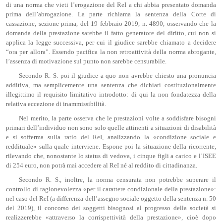
di una norma che vieti l’erogazione del ReI a chi abbia presentato domanda
prima dell’abrogazione. La parte richiama la sentenza della Corte di
cassazione, sezione prima, del 19 febbraio 2019, n. 4890, osservando che la
domanda della prestazione sarebbe il fatto generatore del diritto, cui non si
applica la legge successiva, per cui il giudice sarebbe chiamato a decidere
“ora per allora”. Essendo pacifica la non retroattività della norma abrogante,
l’assenza di motivazione sul punto non sarebbe censurabile.
Secondo R. S. poi il giudice a quo non avrebbe chiesto una pronuncia
additiva, ma semplicemente una sentenza che dichiari costituzionalmente
illegittimo il requisito limitativo introdotto: di qui la non fondatezza della
relativa eccezione di inammissibilità.
Nel merito, la parte osserva che le prestazioni volte a soddisfare bisogni
primari dell’individuo non sono solo quelle attinenti a situazioni di disabilità
e si sofferma sulla ratio del ReI, analizzando la «condizione sociale e
reddituale» sulla quale interviene. Espone poi la situazione della ricorrente,
rilevando che, nonostante lo status di vedova, i cinque figli a carico e l’ISEE
di 254 euro, non potrà mai accedere al ReI né al reddito di cittadinanza.
Secondo R. S., inoltre, la norma censurata non potrebbe superare il
controllo di ragionevolezza «per il carattere condizionale della prestazione»:
nel caso del ReI (a differenza dell’assegno sociale oggetto della sentenza n. 50
del 2019), il concorso dei soggetti bisognosi al progresso della società si
realizzerebbe «attraverso la corrispettività della prestazione», cioè dopo