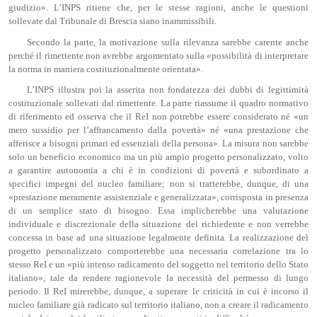
giudizio». L’INPS ritiene che, per le stesse ragioni, anche le questioni
sollevate dal Tribunale di Brescia siano inammissibili.
Secondo la parte, la motivazione sulla rilevanza sarebbe carente anche
perché il rimettente non avrebbe argomentato sulla «possibilità di interpretare
la norma in maniera costituzionalmente orientata».
L’INPS illustra poi la asserita non fondatezza dei dubbi di legittimità
costituzionale sollevati dal rimettente. La parte riassume il quadro normativo
di riferimento ed osserva che il ReI non potrebbe essere considerato né «un
mero sussidio per l’affrancamento dalla povertà» né «una prestazione che
afferisce a bisogni primari ed essenziali della persona». La misura non sarebbe
solo un beneficio economico ma un più ampio progetto personalizzato, volto
a garantire autonomia a chi è in condizioni di povertà e subordinato a
specifici impegni del nucleo familiare; non si tratterebbe, dunque, di una
«prestazione meramente assistenziale e generalizzata», corrisposta in presenza
di un semplice stato di bisogno. Essa implicherebbe una valutazione
individuale e discrezionale della situazione del richiedente e non verrebbe
concessa in base ad una situazione legalmente definita. La realizzazione del
progetto personalizzato comporterebbe una necessaria correlazione tra lo
stesso ReI e un «più intenso radicamento del soggetto nel territorio dello Stato
italiano», tale da rendere ragionevole la necessità del permesso di lungo
periodo. Il ReI mirerebbe, dunque, a superare le criticità in cui è incorso il
nucleo familiare già radicato sul territorio italiano, non a creare il radicamento