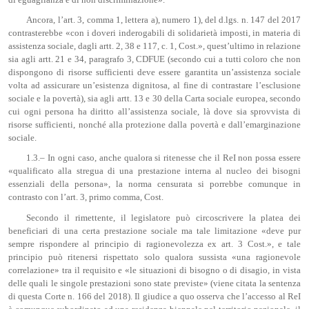
Ancora, l’art. 3, comma 1, lettera a), numero 1), del d.lgs. n. 147 del 2017
contrasterebbe «con i doveri inderogabili di solidarietà imposti, in materia di
assistenza sociale, dagli artt. 2, 38 e 117, c. 1, Cost.», quest’ultimo in relazione
sia agli artt. 21 e 34, paragrafo 3, CDFUE (secondo cui a tutti coloro che non
dispongono di risorse sufficienti deve essere garantita un’assistenza sociale
volta ad assicurare un’esistenza dignitosa, al fine di contrastare l’esclusione
sociale e la povertà), sia agli artt. 13 e 30 della Carta sociale europea, secondo
cui ogni persona ha diritto all’assistenza sociale, là dove sia sprovvista di
risorse sufficienti, nonché alla protezione dalla povertà e dall’emarginazione
sociale.
1.3.– In ogni caso, anche qualora si ritenesse che il ReI non possa essere
«qualificato alla stregua di una prestazione interna al nucleo dei bisogni
essenziali della persona», la norma censurata si porrebbe comunque in
contrasto con l’art. 3, primo comma, Cost.
Secondo il rimettente, il legislatore può circoscrivere la platea dei
beneficiari di una certa prestazione sociale ma tale limitazione «deve pur
sempre rispondere al principio di ragionevolezza ex art. 3 Cost.», e tale
principio può ritenersi rispettato solo qualora sussista «una ragionevole
correlazione» tra il requisito e «le situazioni di bisogno o di disagio, in vista
delle quali le singole prestazioni sono state previste» (viene citata la sentenza
di questa Corte n. 166 del 2018). Il giudice a quo osserva che l’accesso al ReI