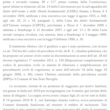
primo e secondo comma, 38 e 117, primo comma, della Costituzione,
quest’ultimo in relazione all’art. 14 della Convenzione per la salvaguardia dei
diritti dell’uomo e delle libertà fondamentali (CEDU), firmata a Roma il 4
novembre 1950, ratificata e resa esecutiva con legge 4 agosto 1955, n. 848,
agli artt. 20, 21 e 34, paragrafo 3, della Carta dei diritti fondamentali
dell’Unione europea (CDFUE), proclamata a Nizza il 7 dicembre 2000 e
adattata a Strasburgo il 12 dicembre 2007, e agli artt. 13 e 30 della Carta
sociale europea, riveduta, con annesso, fatta a Strasburgo il 3 maggio 1996,
ratificata e resa esecutiva con la legge 9 febbraio 1999, n. 30.
Il rimettente riferisce che il giudizio a quo è stato promosso, con ricorso
ex art. 702-bis del codice di procedura civile, da R. S., cittadina pakistana, che
ha proposto un’azione civile contro la discriminazione ai sensi dell’art. 28 del
decreto legislativo 1° settembre 2011, n. 150 (Disposizioni complementari al
codice di procedura civile in materia di riduzione e semplificazione dei
procedimenti civili di cognizione, ai sensi dell’articolo 54 della legge 18
giugno 2009, n. 69), contro l’Istituto nazionale della previdenza sociale
(INPS) e il Comune di San Zeno Naviglio.
La ricorrente, titolare di un permesso di soggiorno per motivi familiari,
era giunta in Italia nel 2010 per ricongiungersi con il marito, già titolare dello
status di rifugiato. La coppia aveva avuto cinque figli, di cui tre nati in Italia.
Il 14 gennaio 2019 R. S., nel frattempo rimasta vedova, aveva presentato al
Comune domanda finalizzata ad ottenere il reddito di inclusione. Tale
domanda è stata respinta dal Comune «per mancanza del titolo di soggiorno