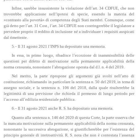
Infine, sarebbe insussistente la violazione dell’art. 34 CDFUE, che non
troverebbe applicazione nell’ipotesi di specie, essendo la materia del
«contrasto alla povertà» di competenza degli Stati membri. Comunque, come
già detto per l’art. 31 Cost., l’art. 34 CDFUE non costringerebbe il legislatore a
prevedere proprio il reddito di inclusione né a individuare i requisiti auspicati
dal rimettente.
5.– Il 31 agosto 2021 l’INPS ha depositato una memoria.
In essa, in primo luogo, ribadisce l’eccezione di inammissibilità delle
questioni per difetto di motivazione sulla permanente applicabilità della
norma censurata, nonostante l’abrogazione operata dal d.l. n. 4 del 2019.
Nel merito, la parte ripropone gli argomenti già svolti nell’atto di
costituzione, richiamando in particolare la sentenza n. 50 del 2019, in tema di
assegno sociale, e la sentenza n. 106 del 2018, dalla quale risulterebbe la
legittimità di una previsione che richieda il permesso di lungo periodo per
l’accesso all’edilizia residenziale pubblica.
6.– Il 31 agosto 2021 anche R. S. ha depositato una memoria.
Quanto alla sentenza n. 146 del 2020 di questa Corte, la parte osserva che
la mancata motivazione sulla permanente applicabilità della norma censurata,
nonostante la successiva abrogazione, si giustificherebbe per l’esistenza del
principio generale di irretroattività. R. S. nota che non è contestata l’assenza