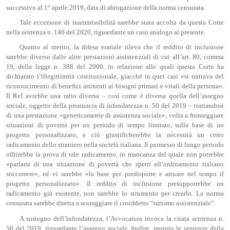
successivo al 1° aprile 2019, data di abrogazione della norma censurata.
Tale eccezione di inammissibilità sarebbe stata accolta da questa Corte
nella sentenza n. 146 del 2020, riguardante un caso analogo al presente.
Quanto al merito, la difesa erariale rileva che il reddito di inclusione
sarebbe diverso dalle altre prestazioni assistenziali di cui all’art. 80, comma
19, della legge n. 388 del 2000, in relazione alle quali questa Corte ha
dichiarato l’illegittimità costituzionale, giacché in quei casi «si trattava del
riconoscimento di benefici attinenti ai bisogni primari e vitali della persona».
Il ReI avrebbe una ratio diversa – così come è diversa quella dell’assegno
sociale, oggetto della pronuncia di infondatezza n. 50 del 2019 – trattandosi
di una prestazione «genericamente di assistenza sociale», volta a fronteggiare
situazioni di povertà per un periodo di tempo limitato, sulla base di un
progetto personalizzato, e ciò giustificherebbe la necessità un certo
radicamento dello straniero nella società italiana. Il permesso di lungo periodo
offrirebbe la prova di tale radicamento, in mancanza del quale non potrebbe
«parlarsi di una situazione di povertà che spetti all’ordinamento italiano
soccorrere», né vi sarebbe «la base per predisporre e attuare nel tempo il
progetto personalizzato». Il reddito di inclusione presupporrebbe un
radicamento già esistente, non sarebbe lo strumento per crearlo. La norma
censurata sarebbe diretta a scoraggiare il cosiddetto “turismo assistenziale”.
A sostegno dell’infondatezza, l’Avvocatura invoca la citata sentenza n.
50 del 2019, riguardante l’assegno sociale. Inoltre, proprio le sentenze della