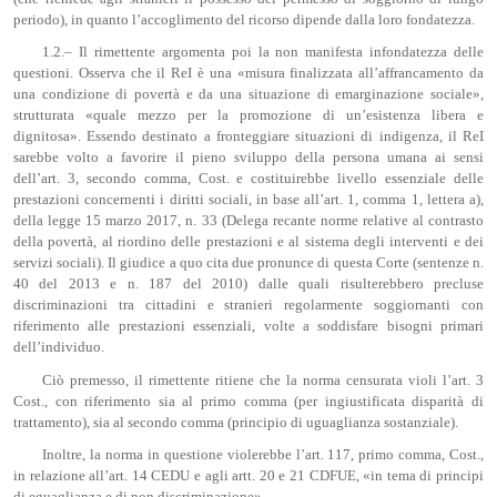
periodo), in quanto l’accoglimento del ricorso dipende dalla loro fondatezza.
1.2.– Il rimettente argomenta poi la non manifesta infondatezza delle
questioni. Osserva che il ReI è una «misura finalizzata all’affrancamento da
una condizione di povertà e da una situazione di emarginazione sociale»,
strutturata «quale mezzo per la promozione di un’esistenza libera e
dignitosa». Essendo destinato a fronteggiare situazioni di indigenza, il ReI
sarebbe volto a favorire il pieno sviluppo della persona umana ai sensi
dell’art. 3, secondo comma, Cost. e costituirebbe livello essenziale delle
prestazioni concernenti i diritti sociali, in base all’art. 1, comma 1, lettera a),
della legge 15 marzo 2017, n. 33 (Delega recante norme relative al contrasto
della povertà, al riordino delle prestazioni e al sistema degli interventi e dei
servizi sociali). Il giudice a quo cita due pronunce di questa Corte (sentenze n.
40 del 2013 e n. 187 del 2010) dalle quali risulterebbero precluse
discriminazioni tra cittadini e stranieri regolarmente soggiornanti con
riferimento alle prestazioni essenziali, volte a soddisfare bisogni primari
dell’individuo.
Ciò premesso, il rimettente ritiene che la norma censurata violi l’art. 3
Cost., con riferimento sia al primo comma (per ingiustificata disparità di
trattamento), sia al secondo comma (principio di uguaglianza sostanziale).
Inoltre, la norma in questione violerebbe l’art. 117, primo comma, Cost.,
in relazione all’art. 14 CEDU e agli artt. 20 e 21 CDFUE, «in tema di principi
di eguaglianza e di non discriminazione».