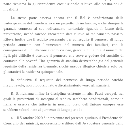
parte richiama la giurisprudenza costituzionale relativa alle prestazioni di
invalidità.
La stessa parte osserva ancora che il ReI è condizionato dalla
partecipazione del beneficiario a un progetto di inclusione, e che dunque la
garanzia connessa al suo radicamento territoriale riguarda il futuro della
prestazione, sicché sarebbe incoerente dare rilievo al radicamento passato.
Rileva inoltre che il reddito necessario per conseguire il permesso di lungo
periodo aumenta con l’aumentare del numero dei familiari, con la
conseguenza di un ulteriore circolo vizioso, giacché più alto è il numero dei
figli, più difficile è ottenere il permesso che serve a godere del sussidio di
contrasto alla povertà. Una garanzia di stabilità deriverebbe già dal generale
requisito della residenza biennale, sicché sarebbe illogico chiedere solo per
gli stranieri la residenza quinquennale.
In definitiva, il requisito del permesso di lungo periodo sarebbe
irragionevole, non proporzionato e discriminatorio verso gli stranieri.
R. S. richiama infine la disciplina esistente in altri Paesi europei, nei
quali le prestazioni di sostegno al reddito sarebbero condizionali, come in
Italia, e osserva che tuttavia in nessuno Stato dell’Unione europea esse
sarebbero subordinate al permesso di lungo periodo.
4.– Il 5 ottobre 2020 è intervenuto nel presente giudizio il Presidente del
Consiglio dei ministri, rappresentato e difeso dall’Avvocatura generale dello