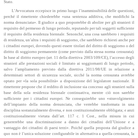
Stato.
L’Avvocatura eccepisce in primo luogo l’inammissibilità delle questioni,
perché il rimettente chiederebbe «una sentenza additiva, che modifichi la
norma denunciata». Il giudice a quo proporrebbe di abolire per gli stranieri il
requisito del permesso di lungo periodo, reputando per tali soggetti sufficiente
il requisito della residenza biennale. Senonché, una cosa sarebbero i requisiti
di residenza, un’altra i requisiti di soggiorno, che sarebbero richiesti anche per
i cittadini europei, dovendo questi essere titolari del diritto di soggiorno o del
diritto di soggiorno permanente (come previsto dalla stessa norma censurata).
In base al diritto europeo (art. 11 della direttiva 2003/109/CE), l’accesso degli
stranieri alle prestazioni sociali è limitato ai soggiornanti di lungo periodo,
salvo l’ampliamento previsto dalla direttiva 2011/98/UE in relazione a
determinati settori di sicurezza sociale, sicché la norma censurata avrebbe
optato per «la sola possibilità» a disposizione del legislatore nazionale. Il
rimettente propone che il reddito di inclusione sia concesso agli stranieri sulla
base della sola residenza biennale continuativa, mentre ciò non sarebbe
sufficiente per i cittadini europei. Ne conseguirebbe uno «stravolgimento
dell’impianto della norma denunciata, che verrebbe trasformata in una
disciplina sostanzialmente diversa, e non costituzionalmente obbligata; e anzi
costituzionalmente vietata dall’art. 117 c. 1 Cost., nella misura in cui
genererebbe una discriminazione a danno dei cittadini dell’Unione e a
vantaggio dei cittadini di paesi terzi». Poiché quella proposta dal giudice a
quo non è l’unica soluzione configurabile in alternativa a quella censurata, la