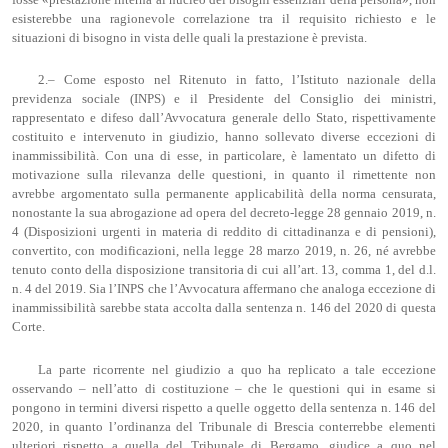
esisterebbe una ragionevole correlazione tra il requisito richiesto e le
situazioni di bisogno in vista delle quali la prestazione è prevista.
2.– Come esposto nel Ritenuto in fatto, l’Istituto nazionale della
previdenza sociale (INPS) e il Presidente del Consiglio dei ministri,
rappresentato e difeso dall’Avvocatura generale dello Stato, rispettivamente
costituito e intervenuto in giudizio, hanno sollevato diverse eccezioni di
inammissibilità. Con una di esse, in particolare, è lamentato un difetto di
motivazione sulla rilevanza delle questioni, in quanto il rimettente non
avrebbe argomentato sulla permanente applicabilità della norma censurata,
nonostante la sua abrogazione ad opera del decreto-legge 28 gennaio 2019, n.
4 (Disposizioni urgenti in materia di reddito di cittadinanza e di pensioni),
convertito, con modificazioni, nella legge 28 marzo 2019, n. 26, né avrebbe
tenuto conto della disposizione transitoria di cui all’art. 13, comma 1, del d.l.
n. 4 del 2019. Sia l’INPS che l’Avvocatura affermano che analoga eccezione di
inammissibilità sarebbe stata accolta dalla sentenza n. 146 del 2020 di questa
Corte.
La parte ricorrente nel giudizio a quo ha replicato a tale eccezione
osservando – nell’atto di costituzione – che le questioni qui in esame si
pongono in termini diversi rispetto a quelle oggetto della sentenza n. 146 del
2020, in quanto l’ordinanza del Tribunale di Brescia conterrebbe elementi
ulteriori rispetto a quella del Tribunale di Bergamo, giudice a quo nel