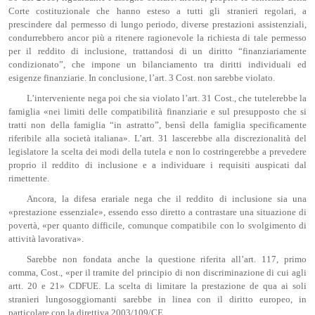
Corte costituzionale che hanno esteso a tutti gli stranieri regolari, a
prescindere dal permesso di lungo periodo, diverse prestazioni assistenziali,
condurrebbero ancor più a ritenere ragionevole la richiesta di tale permesso
per il reddito di inclusione, trattandosi di un diritto “finanziariamente
condizionato”, che impone un bilanciamento tra diritti individuali ed
esigenze finanziarie. In conclusione, l’art. 3 Cost. non sarebbe violato.
L’interveniente nega poi che sia violato l’art. 31 Cost., che tutelerebbe la
famiglia «nei limiti delle compatibilità finanziarie e sul presupposto che si
tratti non della famiglia “in astratto”, bensì della famiglia specificamente
riferibile alla società italiana». L’art. 31 lascerebbe alla discrezionalità del
legislatore la scelta dei modi della tutela e non lo costringerebbe a prevedere
proprio il reddito di inclusione e a individuare i requisiti auspicati dal
rimettente.
Ancora, la difesa erariale nega che il reddito di inclusione sia una
«prestazione essenziale», essendo esso diretto a contrastare una situazione di
povertà, «per quanto difficile, comunque compatibile con lo svolgimento di
attività lavorativa».
Sarebbe non fondata anche la questione riferita all’art. 117, primo
comma, Cost., «per il tramite del principio di non discriminazione di cui agli
artt. 20 e 21» CDFUE. La scelta di limitare la prestazione de qua ai soli
stranieri lungosoggiornanti sarebbe in linea con il diritto europeo, in
particolare con la direttiva 2003/109/CE.