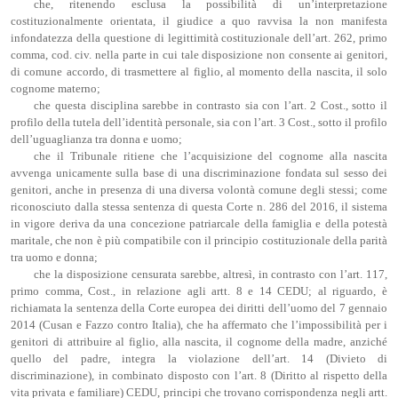
che, ritenendo esclusa la possibilità di un’interpretazione
costituzionalmente orientata, il giudice a quo ravvisa la non manifesta
infondatezza della questione di legittimità costituzionale dell’art. 262, primo
comma, cod. civ. nella parte in cui tale disposizione non consente ai genitori,
di comune accordo, di trasmettere al figlio, al momento della nascita, il solo
cognome materno;
che questa disciplina sarebbe in contrasto sia con l’art. 2 Cost., sotto il
profilo della tutela dell’identità personale, sia con l’art. 3 Cost., sotto il profilo
dell’uguaglianza tra donna e uomo;
che il Tribunale ritiene che l’acquisizione del cognome alla nascita
avvenga unicamente sulla base di una discriminazione fondata sul sesso dei
genitori, anche in presenza di una diversa volontà comune degli stessi; come
riconosciuto dalla stessa sentenza di questa Corte n. 286 del 2016, il sistema
in vigore deriva da una concezione patriarcale della famiglia e della potestà
maritale, che non è più compatibile con il principio costituzionale della parità
tra uomo e donna;
che la disposizione censurata sarebbe, altresì, in contrasto con l’art. 117,
primo comma, Cost., in relazione agli artt. 8 e 14 CEDU; al riguardo, è
richiamata la sentenza della Corte europea dei diritti dell’uomo del 7 gennaio
2014 (Cusan e Fazzo contro Italia), che ha affermato che l’impossibilità per i
genitori di attribuire al figlio, alla nascita, il cognome della madre, anziché
quello del padre, integra la violazione dell’art. 14 (Divieto di
discriminazione), in combinato disposto con l’art. 8 (Diritto al rispetto della
vita privata e familiare) CEDU, principi che trovano corrispondenza negli artt.