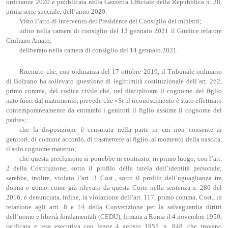
ordinanze 2020 e pubblicata nella Gazzetta Ufficiale della Repubblica n. 28,
prima serie speciale, dell’anno 2020.
Visto l’atto di intervento del Presidente del Consiglio dei ministri;
udito nella camera di consiglio del 13 gennaio 2021 il Giudice relatore
Giuliano Amato;
deliberato nella camera di consiglio del 14 gennaio 2021.
Ritenuto che, con ordinanza del 17 ottobre 2019, il Tribunale ordinario
di Bolzano ha sollevato questione di legittimità costituzionale dell’art. 262,
primo comma, del codice civile che, nel disciplinare il cognome del figlio
nato fuori dal matrimonio, prevede che «Se il riconoscimento è stato effettuato
contemporaneamente da entrambi i genitori il figlio assume il cognome del
padre»;
che la disposizione è censurata nella parte in cui non consente ai
genitori, di comune accordo, di trasmettere al figlio, al momento della nascita,
il solo cognome materno;
che questa preclusione si porrebbe in contrasto, in primo luogo, con l’art.
2 della Costituzione, sotto il profilo della tutela dell’identità personale;
sarebbe, inoltre, violato l’art. 3 Cost., sotto il profilo dell’uguaglianza tra
donna e uomo, come già rilevato da questa Corte nella sentenza n. 286 del
2016; è denunciata, infine, la violazione dell’art. 117, primo comma, Cost., in
relazione agli artt. 8 e 14 della Convenzione per la salvaguardia diritti
dell’uomo e libertà fondamentali (CEDU), firmata a Roma il 4 novembre 1950,
ratificata e resa esecutiva con legge 4 agosto 1955, n. 848, che trovano