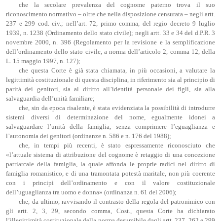
che la secolare prevalenza del cognome paterno trova il suo
riconoscimento normativo – oltre che nella disposizione censurata – negli artt.
237 e 299 cod. civ.; nell’art. 72, primo comma, del regio decreto 9 luglio
1939, n. 1238 (Ordinamento dello stato civile); negli artt. 33 e 34 del d.P.R. 3
novembre 2000, n. 396 (Regolamento per la revisione e la semplificazione
dell’ordinamento dello stato civile, a norma dell’articolo 2, comma 12, della
L. 15 maggio 1997, n. 127);
che questa Corte è già stata chiamata, in più occasioni, a valutare la
legittimità costituzionale di questa disciplina, in riferimento sia al principio di
parità dei genitori, sia al diritto all’identità personale dei figli, sia alla
salvaguardia dell’unità familiare;
che, sin da epoca risalente, è stata evidenziata la possibilità di introdurre
sistemi diversi di determinazione del nome, egualmente idonei a
salvaguardare l’unità della famiglia, senza comprimere l’eguaglianza e
l’autonomia dei genitori (ordinanze n. 586 e n. 176 del 1988);
che, in tempi più recenti, è stato espressamente riconosciuto che
«l’attuale sistema di attribuzione del cognome è retaggio di una concezione
patriarcale della famiglia, la quale affonda le proprie radici nel diritto di
famiglia romanistico, e di una tramontata potestà maritale, non più coerente
con i principi dell’ordinamento e con il valore costituzionale
dell’uguaglianza tra uomo e donna» (ordinanza n. 61 del 2006);
che, da ultimo, ravvisando il contrasto della regola del patronimico con
gli artt. 2, 3, 29, secondo comma, Cost., questa Corte ha dichiarato
l’illegittimità costituzionale della norma desumibile dagli artt. 237, 262 e 299