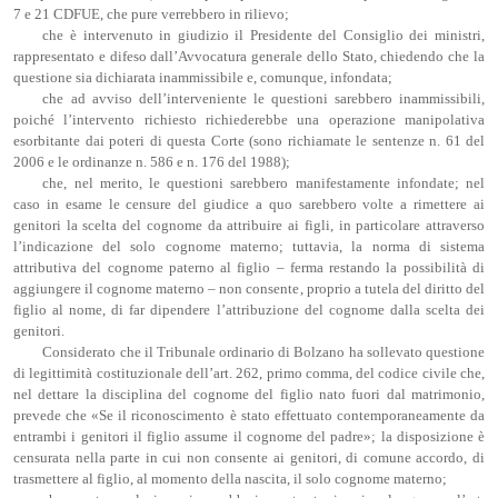
7 e 21 CDFUE, che pure verrebbero in rilievo;
che è intervenuto in giudizio il Presidente del Consiglio dei ministri,
rappresentato e difeso dall’Avvocatura generale dello Stato, chiedendo che la
questione sia dichiarata inammissibile e, comunque, infondata;
che ad avviso dell’interveniente le questioni sarebbero inammissibili,
poiché l’intervento richiesto richiederebbe una operazione manipolativa
esorbitante dai poteri di questa Corte (sono richiamate le sentenze n. 61 del
2006 e le ordinanze n. 586 e n. 176 del 1988);
che, nel merito, le questioni sarebbero manifestamente infondate; nel
caso in esame le censure del giudice a quo sarebbero volte a rimettere ai
genitori la scelta del cognome da attribuire ai figli, in particolare attraverso
l’indicazione del solo cognome materno; tuttavia, la norma di sistema
attributiva del cognome paterno al figlio – ferma restando la possibilità di
aggiungere il cognome materno – non consente, proprio a tutela del diritto del
figlio al nome, di far dipendere l’attribuzione del cognome dalla scelta dei
genitori.
Considerato che il Tribunale ordinario di Bolzano ha sollevato questione
di legittimità costituzionale dell’art. 262, primo comma, del codice civile che,
nel dettare la disciplina del cognome del figlio nato fuori dal matrimonio,
prevede che «Se il riconoscimento è stato effettuato contemporaneamente da
entrambi i genitori il figlio assume il cognome del padre»; la disposizione è
censurata nella parte in cui non consente ai genitori, di comune accordo, di
trasmettere al figlio, al momento della nascita, il solo cognome materno;