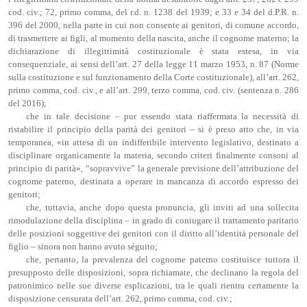
cod. civ.; 72, primo comma, del r.d. n. 1238 del 1939; e 33 e 34 del d.P.R. n.
396 del 2000, nella parte in cui non consente ai genitori, di comune accordo,
di trasmettere ai figli, al momento della nascita, anche il cognome materno; la
dichiarazione di illegittimità costituzionale è stata estesa, in via
consequenziale, ai sensi dell’art. 27 della legge 11 marzo 1953, n. 87 (Norme
sulla costituzione e sul funzionamento della Corte costituzionale), all’art. 262,
primo comma, cod. civ., e all’art. 299, terzo comma, cod. civ. (sentenza n. 286
del 2016);
che in tale decisione – pur essendo stata riaffermata la necessità di
ristabilire il principio della parità dei genitori – si è preso atto che, in via
temporanea, «in attesa di un indifferibile intervento legislativo, destinato a
disciplinare organicamente la materia, secondo criteri finalmente consoni al
principio di parità», “sopravvive” la generale previsione dell’attribuzione del
cognome paterno, destinata a operare in mancanza di accordo espresso dei
genitori;
che, tuttavia, anche dopo questa pronuncia, gli inviti ad una sollecita
rimodulazione della disciplina – in grado di coniugare il trattamento paritario
delle posizioni soggettive dei genitori con il diritto all’identità personale del
figlio – sinora non hanno avuto séguito;
che, pertanto, la prevalenza del cognome paterno costituisce tuttora il
presupposto delle disposizioni, sopra richiamate, che declinano la regola del
patronimico nelle sue diverse esplicazioni, tra le quali rientra certamente la
disposizione censurata dell’art. 262, primo comma, cod. civ.;