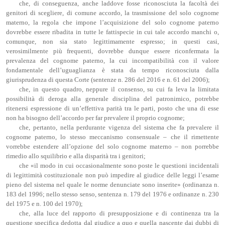
che, di conseguenza, anche laddove fosse riconosciuta la facoltà dei
genitori di scegliere, di comune accordo, la trasmissione del solo cognome
materno, la regola che impone l’acquisizione del solo cognome paterno
dovrebbe essere ribadita in tutte le fattispecie in cui tale accordo manchi o,
comunque, non sia stato legittimamente espresso; in questi casi,
verosimilmente più frequenti, dovrebbe dunque essere riconfermata la
prevalenza del cognome paterno, la cui incompatibilità con il valore
fondamentale dell’uguaglianza è stata da tempo riconosciuta dalla
giurisprudenza di questa Corte (sentenze n. 286 del 2016 e n. 61 del 2006);
che, in questo quadro, neppure il consenso, su cui fa leva la limitata
possibilità di deroga alla generale disciplina del patronimico, potrebbe
ritenersi espressione di un’effettiva parità tra le parti, posto che una di esse
non ha bisogno dell’accordo per far prevalere il proprio cognome;
che, pertanto, nella perdurante vigenza del sistema che fa prevalere il
cognome paterno, lo stesso meccanismo consensuale – che il rimettente
vorrebbe estendere all’opzione del solo cognome materno – non porrebbe
rimedio allo squilibrio e alla disparità tra i genitori;
che «il modo in cui occasionalmente sono poste le questioni incidentali
di legittimità costituzionale non può impedire al giudice delle leggi l’esame
pieno del sistema nel quale le norme denunciate sono inserite» (ordinanza n.
183 del 1996; nello stesso senso, sentenza n. 179 del 1976 e ordinanze n. 230
del 1975 e n. 100 del 1970);
che, alla luce del rapporto di presupposizione e di continenza tra la
questione specifica dedotta dal giudice a quo e quella nascente dai dubbi di