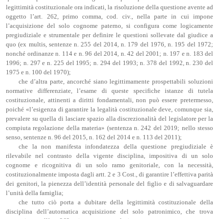
legittimità costituzionale ora indicati, la risoluzione della questione avente ad
oggetto l’art. 262, primo comma, cod. civ., nella parte in cui impone
l’acquisizione del solo cognome paterno, si configura come logicamente
pregiudiziale e strumentale per definire le questioni sollevate dal giudice a
quo (ex multis, sentenze n. 255 del 2014, n. 179 del 1976, n. 195 del 1972;
nonché ordinanze n. 114 e n. 96 del 2014, n. 42 del 2001; n. 197 e n. 183 del
1996; n. 297 e n. 225 del 1995; n. 294 del 1993; n. 378 del 1992, n. 230 del
1975 e n. 100 del 1970);
che d’altra parte, ancorché siano legittimamente prospettabili soluzioni
normative differenziate, l’esame di queste specifiche istanze di tutela
costituzionale, attinenti a diritti fondamentali, non può essere pretermesso,
poiché «l’esigenza di garantire la legalità costituzionale deve, comunque sia,
prevalere su quella di lasciare spazio alla discrezionalità del legislatore per la
compiuta regolazione della materia» (sentenza n. 242 del 2019; nello stesso
senso, sentenze n. 96 del 2015, n. 162 del 2014 e n. 113 del 2011);
che la non manifesta infondatezza della questione pregiudiziale è
rilevabile nel contrasto della vigente disciplina, impositiva di un solo
cognome e ricognitiva di un solo ramo genitoriale, con la necessità,
costituzionalmente imposta dagli artt. 2 e 3 Cost., di garantire l’effettiva parità
dei genitori, la pienezza dell’identità personale del figlio e di salvaguardare
l’unità della famiglia;
che tutto ciò porta a dubitare della legittimità costituzionale della
disciplina dell’automatica acquisizione del solo patronimico, che trova