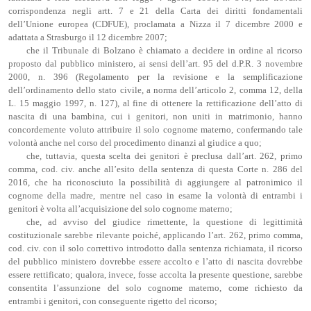
corrispondenza negli artt. 7 e 21 della Carta dei diritti fondamentali
dell’Unione europea (CDFUE), proclamata a Nizza il 7 dicembre 2000 e
adattata a Strasburgo il 12 dicembre 2007;
che il Tribunale di Bolzano è chiamato a decidere in ordine al ricorso
proposto dal pubblico ministero, ai sensi dell’art. 95 del d.P.R. 3 novembre
2000, n. 396 (Regolamento per la revisione e la semplificazione
dell’ordinamento dello stato civile, a norma dell’articolo 2, comma 12, della
L. 15 maggio 1997, n. 127), al fine di ottenere la rettificazione dell’atto di
nascita di una bambina, cui i genitori, non uniti in matrimonio, hanno
concordemente voluto attribuire il solo cognome materno, confermando tale
volontà anche nel corso del procedimento dinanzi al giudice a quo;
che, tuttavia, questa scelta dei genitori è preclusa dall’art. 262, primo
comma, cod. civ. anche all’esito della sentenza di questa Corte n. 286 del
2016, che ha riconosciuto la possibilità di aggiungere al patronimico il
cognome della madre, mentre nel caso in esame la volontà di entrambi i
genitori è volta all’acquisizione del solo cognome materno;
che, ad avviso del giudice rimettente, la questione di legittimità
costituzionale sarebbe rilevante poiché, applicando l’art. 262, primo comma,
cod. civ. con il solo correttivo introdotto dalla sentenza richiamata, il ricorso
del pubblico ministero dovrebbe essere accolto e l’atto di nascita dovrebbe
essere rettificato; qualora, invece, fosse accolta la presente questione, sarebbe
consentita l’assunzione del solo cognome materno, come richiesto da
entrambi i genitori, con conseguente rigetto del ricorso;