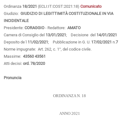
Ordinanza
18/2021
(ECLI:IT:COST:2021:18)
Comunicato
Giudizio:
GIUDIZIO DI LEGITTIMITÀ COSTITUZIONALE IN VIA
INCIDENTALE
Presidente:
CORAGGIO
- Redattore:
AMATO
Camera di Consiglio del
13/01/2021
; Decisione del
14/01/2021
Deposito de˙l
11/02/2021
; Pubblicazione in G. U.
17/02/2021
n.
7
Norme impugnate: Art. 262, c. 1°, del codice civile.
Massime:
43560
43561
Atti decisi:
ord. 78/2020
Pronuncia
ORDINANZA N. 18
ANNO 2021