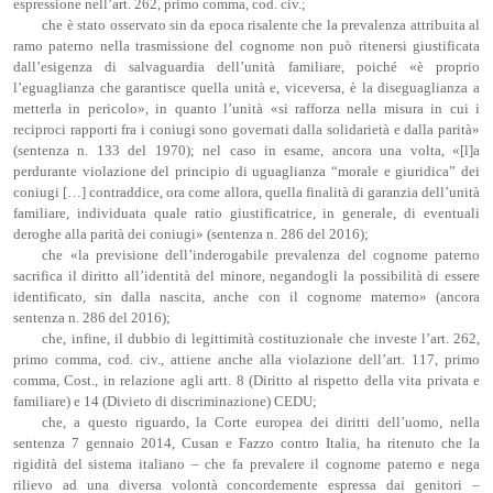
espressione nell’art. 262, primo comma, cod. civ.;
che è stato osservato sin da epoca risalente che la prevalenza attribuita al
ramo paterno nella trasmissione del cognome non può ritenersi giustificata
dall’esigenza di salvaguardia dell’unità familiare, poiché «è proprio
l’eguaglianza che garantisce quella unità e, viceversa, è la diseguaglianza a
metterla in pericolo», in quanto l’unità «si rafforza nella misura in cui i
reciproci rapporti fra i coniugi sono governati dalla solidarietà e dalla parità»
(sentenza n. 133 del 1970); nel caso in esame, ancora una volta, «[l]a
perdurante violazione del principio di uguaglianza “morale e giuridica” dei
coniugi […] contraddice, ora come allora, quella finalità di garanzia dell’unità
familiare, individuata quale ratio giustificatrice, in generale, di eventuali
deroghe alla parità dei coniugi» (sentenza n. 286 del 2016);
che «la previsione dell’inderogabile prevalenza del cognome paterno
sacrifica il diritto all’identità del minore, negandogli la possibilità di essere
identificato, sin dalla nascita, anche con il cognome materno» (ancora
sentenza n. 286 del 2016);
che, infine, il dubbio di legittimità costituzionale che investe l’art. 262,
primo comma, cod. civ., attiene anche alla violazione dell’art. 117, primo
comma, Cost., in relazione agli artt. 8 (Diritto al rispetto della vita privata e
familiare) e 14 (Divieto di discriminazione) CEDU;
che, a questo riguardo, la Corte europea dei diritti dell’uomo, nella
sentenza 7 gennaio 2014, Cusan e Fazzo contro Italia, ha ritenuto che la
rigidità del sistema italiano – che fa prevalere il cognome paterno e nega
rilievo ad una diversa volontà concordemente espressa dai genitori –