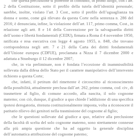
che questa preclusione si porrebbe in contrasto, in primo luogo, con l’art.
2 della Costituzione, sotto il profilo della tutela dell’identità personale;
sarebbe, inoltre, violato l’art. 3 Cost., sotto il profilo dell’uguaglianza tra
donna e uomo, come già rilevato da questa Corte nella sentenza n. 286 del
2016; è denunciata, infine, la violazione dell’art. 117, primo comma, Cost., in
relazione agli artt. 8 e 14 della Convenzione per la salvaguardia diritti
dell’uomo e libertà fondamentali (CEDU), firmata a Roma il 4 novembre 1950,
ratificata e resa esecutiva con legge 4 agosto 1955, n. 848, che trovano
corrispondenza negli artt. 7 e 21 della Carta dei diritti fondamentali
dell’Unione europea (CDFUE), proclamata a Nizza il 7 dicembre 2000 e
adattata a Strasburgo il 12 dicembre 2007;
che, in via preliminare, non è fondata l’eccezione di inammissibilità
sollevata dalla difesa dello Stato per il carattere manipolativo dell’intervento
richiesto a questa Corte;
che, infatti, il petitum del rimettente è circoscritto al riconoscimento
della possibilità, attualmente preclusa dall’art. 262, primo comma, cod. civ., di
trasmettere al figlio, di comune accordo, alla nascita, il solo cognome
materno; con ciò, dunque, il giudice a quo chiede l’addizione di una specifica
ipotesi derogatoria, ritenuta costituzionalmente imposta, volta a riconoscere il
paritario rilievo dei genitori nella trasmissione del cognome al figlio;
che le questioni sollevate dal giudice a quo, relative alla preclusione
della facoltà di scelta del solo cognome materno, sono strettamente connesse
alla più ampia questione che ha ad oggetto la generale disciplina
dell’automatica attribuzione del cognome paterno;