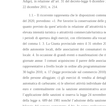
Adige), in relazione all’art. 31 del decreto-legge 6 dicembre 
22 dicembre 2011, n. 214.
1.1.– Il ricorrente rappresenta che le disposizioni conten
del 2020, prevedono: «1. Per favorire la conservazione delle pe
quanto previsto da quest’articolo in relazione all’attrattività
elevata intensità turistica o attrattività commerciale/turistica
i periodi di apertura degli esercizi, con riferimento alla vocazi
del comma 1. 3. La Giunta provinciale entro il 31 ottobre 20
delle autonomie locali, delle associazioni dei consumatori ri
locale. 4. In occasione di grandi eventi o manifestazioni che
giornate annue. I comuni acquisiscono il parere delle associa
rappresentative a livello locale in ordine alla programmazione d
30 luglio 2010, n. 17 (legge provinciale sul commercio 2010); 
delle persone alloggiate; c) gli esercizi di vendita al dettagl
automatica di carburante; e) le ulteriori attività individuate
euro e contestualmente con la sanzione amministrativa acces
l’applicazione delle sanzioni si osserva la legge 24 novembre
della legge n. 689 del 1981 nonché l’adozione della sanzione