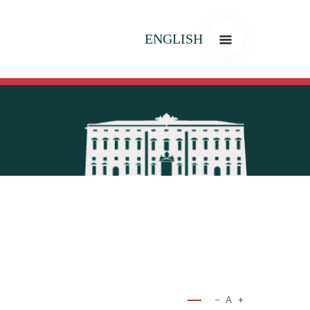
ENGLISH
−
A
+