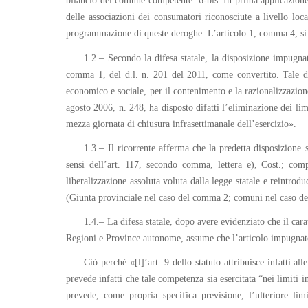
bilancio del comune competente. 6-bis. In prima applicazione
delle associazioni dei consumatori riconosciute a livello loc
programmazione di queste deroghe. L’articolo 1, comma 4, si 
1.2.– Secondo la difesa statale, la disposizione impugnat
comma 1, del d.l. n. 201 del 2011, come convertito. Tale dis
economico e sociale, per il contenimento e la razionalizzazione
agosto 2006, n. 248, ha disposto difatti l’eliminazione dei lim
mezza giornata di chiusura infrasettimanale dell’esercizio».
1.3.– Il ricorrente afferma che la predetta disposizione 
sensi dell’art. 117, secondo comma, lettera e), Cost.; com
liberalizzazione assoluta voluta dalla legge statale e reintrod
(Giunta provinciale nel caso del comma 2; comuni nel caso del 
1.4.– La difesa statale, dopo avere evidenziato che il car
Regioni e Province autonome, assume che l’articolo impugnato v
Ciò perché «[l]’art. 9 dello statuto attribuisce infatti 
prevede infatti che tale competenza sia esercitata “nei limiti i
prevede, come propria specifica previsione, l’ulteriore limi