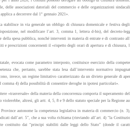
 per l’anno 2020, i comuni possono derogare all’obbligo di chiusura domenica
ale, delle associazioni datoriali del commercio e delle organizzazioni sindacal
applica a decorrere dal 1° gennaio 2021».
a stabilisce in via generale un obbligo di chiusura domenicale e festiva degli 
posizione, nel modificare l’art. 3, comma 1, lettera d-bis), del decreto-legg
 della spesa pubblica, nonché interventi in materia di entrate e di contrasto all
iti e prescrizioni concernenti il «rispetto degli orari di apertura e di chiusura,
statale, evocata come parametro interposto, costituisce esercizio della competen
petenza che, pertanto, sarebbe stata lesa dall’intervento normativo impugna
ucono, invece, un regime limitativo caratterizzato da un divieto generale di ape
comma 4) della possibilità di consentire deroghe in ipotesi particolari».
attere «trasversale» della materia della concorrenza comporta il superamento del
iolerebbe, altresì, gli artt. 4, 5, 8 e 9 dello statuto speciale per la Regione
alle Province autonome la competenza legislativa in materia di commercio (n. 3)
ndicati dall’art. 5”, che a sua volta richiama (rinviando all’art. 4) “la Costitu
te costituito dai “principi stabiliti dalle leggi dello Stato” (donde il carat