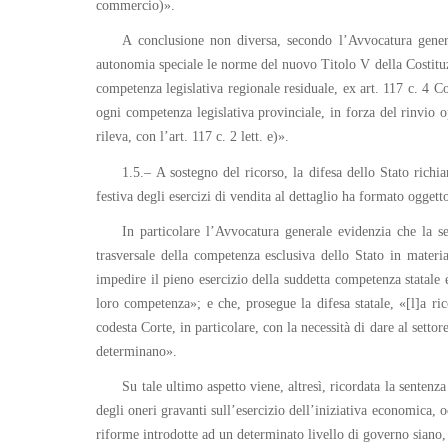
commercio)».
A conclusione non diversa, secondo l’Avvocatura genera
autonomia speciale le norme del nuovo Titolo V della Costituzi
competenza legislativa regionale residuale, ex art. 117 c. 4 C
ogni competenza legislativa provinciale, in forza del rinvio op
rileva, con l’art. 117 c. 2 lett. e)».
1.5.– A sostegno del ricorso, la difesa dello Stato richi
festiva degli esercizi di vendita al dettaglio ha formato oggett
In particolare l’Avvocatura generale evidenzia che la se
trasversale della competenza esclusiva dello Stato in materi
impedire il pieno esercizio della suddetta competenza statale 
loro competenza»; e che, prosegue la difesa statale, «[l]a ric
codesta Corte, in particolare, con la necessità di dare al settor
determinano».
Su tale ultimo aspetto viene, altresì, ricordata la sentenz
degli oneri gravanti sull’esercizio dell’iniziativa economica, o
riforme introdotte ad un determinato livello di governo siano, 