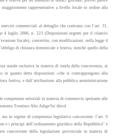
le e festiva per un massimo di dodici giornate, previo parere
i maggiormente rappresentative a livello locale in ordine alla
esercizi commerciali al dettaglio che contrasta con l’art. 31,
e 4 luglio 2006, n. 223 (Disposizioni urgenti per il rilancio
’evasione fiscale), convertito, con modificazioni, nella legge 4
 l’obbligo di chiusura domenicale e festiva, nonché quello della
za statale esclusiva in materia di tutela della concorrenza, ai
to in quanto detta disposizioni «che si contrappongono alla
rtura festiva, e dall’attribuzione alla pubblica amministrazione
le competenze settoriali in materia di commercio spettante alle
 autonoma Trentino-Alto Adige/Su¨dtirol.
, ma in regime di competenza legislativa concorrente: l’art. 9
zione e i principi dell’ordinamento giuridico della Repubblica” e
tere concorrente della legislazione provinciale in materia di