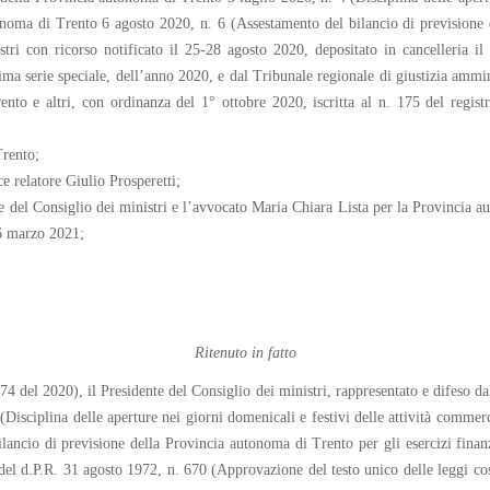
onoma di Trento 6 agosto 2020, n. 6 (Assestamento del bilancio di previsione d
ri con ricorso notificato il 25-28 agosto 2020, depositato in cancelleria il 
ima serie speciale, dell’anno 2020, e dal Tribunale regionale di giustizia ammi
nto e altri, con ordinanza del 1° ottobre 2020, iscritta al n. 175 del regist
Trento;
e relatore Giulio Prosperetti;
nte del Consiglio dei ministri e l’avvocato Maria Chiara Lista per la Provincia
16 marzo 2021;
.
Ritenuto in fatto
 74 del 2020), il Presidente del Consiglio dei ministri, rappresentato e difeso d
Disciplina delle aperture nei giorni domenicali e festivi delle attività commerc
ancio di previsione della Provincia autonoma di Trento per gli esercizi finan
 9 del d.P.R. 31 agosto 1972, n. 670 (Approvazione del testo unico delle leggi co