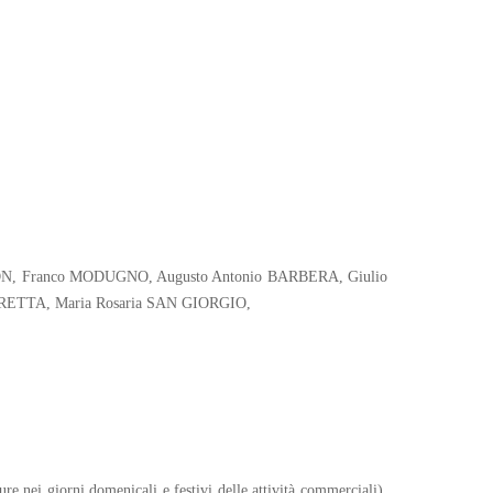
ZANON, Franco MODUGNO, Augusto Antonio BARBERA, Giulio
ETTA, Maria Rosaria SAN GIORGIO,
ure nei giorni domenicali e festivi delle attività commerciali),