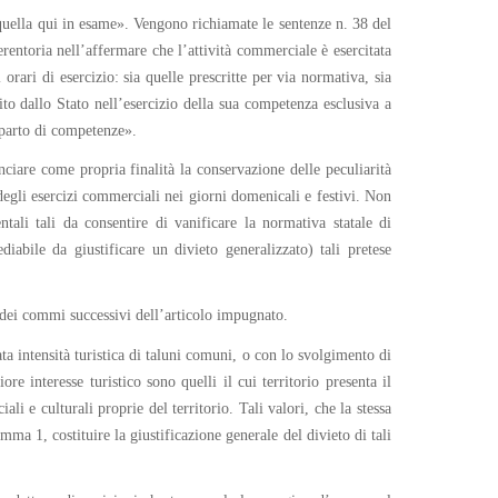
a quella qui in esame». Vengono richiamate le sentenze n. 38 del
rentoria nell’affermare che l’attività commerciale è esercitata
 orari di esercizio: sia quelle prescritte per via normativa, sia
lito dallo Stato nell’esercizio della sua competenza esclusiva a
riparto di competenze».
nciare come propria finalità la conservazione delle peculiarità
 degli esercizi commerciali nei giorni domenicali e festivi. Non
entali tali da consentire di vanificare la normativa statale di
abile da giustificare un divieto generalizzato) tali pretese
i dei commi successivi dell’articolo impugnato.
a intensità turistica di taluni comuni, o con lo svolgimento di
e interesse turistico sono quelli il cui territorio presenta il
li e culturali proprie del territorio. Tali valori, che la stessa
a 1, costituire la giustificazione generale del divieto di tali