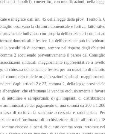
dei conti pubblici), convertito, con modificazioni, nella legge
ate e integrate dall’art. 45 della legge della prov. Trento n. 6
ettaglio osservano la chiusura domenicale e festiva, fatto salvo
unta provinciale individua con propria deliberazione i comuni ad
e giornate domenicali e festive. La deliberazione può individuare
ta la possibilità di apertura, sempre nel rispetto degli obiettivi
al comma 2 acquisendo preventivamente il parere del Consiglio
 associazioni sindacali maggiormente rappresentative a livello
go di chiusura domenicale e festiva per un massimo di diciotto
li del commercio e delle organizzazioni sindacali maggiormente
 indicati dagli articoli 2 e 27, comma 2, della legge provinciale
e alberghieri che effettuano la vendita esclusivamente a favore
e, di autolinee e aeroportuali; d) gli impianti di distribuzione
nzione amministrativa del pagamento di una somma da 200 a 1.200
n caso di recidiva la sanzione accessoria è raddoppiata. Per
zione o dell’ordinanza di archiviazione di cui all’articolo 18
e somme riscosse ai sensi di questo comma sono introitate nel