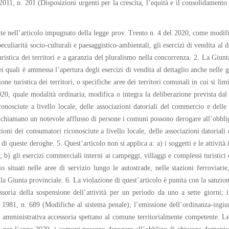
2011, n. 201 (Disposizioni urgenti per la crescita, l’equità e il consolidamento 
ute nell’articolo impugnato della legge prov. Trento n. 4 del 2020, come modific
culiarità socio-culturali e paesaggistico-ambientali, gli esercizi di vendita al d
 turistica dei territori e a garanzia del pluralismo nella concorrenza. 2. La Gi
 nei quali è ammessa l’apertura degli esercizi di vendita al dettaglio anche nell
one turistica dei territori, o specifiche aree dei territori comunali in cui si limi
20, quale modalità ordinaria, modifica o integra la deliberazione prevista d
conosciute a livello locale, delle associazioni datoriali del commercio e delle
 richiamano un notevole afflusso di persone i comuni possono derogare all’obbli
zioni dei consumatori riconosciute a livello locale, delle associazioni datoria
i queste deroghe. 5. Quest’articolo non si applica a: a) i soggetti e le attività
b) gli esercizi commerciali interni ai campeggi, villaggi e complessi turistici 
io situati nelle aree di servizio lungo le autostrade, nelle stazioni ferroviari
 dalla Giunta provinciale. 6. La violazione di quest’articolo è punita con la sa
soria della sospensione dell’attività per un periodo da uno a sette giorni; i
 1981, n. 689 (Modifiche al sistema penale); l’emissione dell’ordinanza-ingiun
 amministrativa accessoria spettano al comune territorialmente competente. L