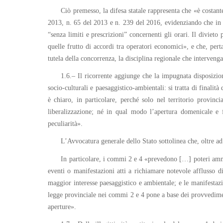
Ciò premesso, la difesa statale rappresenta che «è costant
2013, n. 65 del 2013 e n. 239 del 2016, evidenziando che in ta
“senza limiti e prescrizioni” concernenti gli orari. Il divieto 
quelle frutto di accordi tra operatori economici», e che, perta
tutela della concorrenza, la disciplina regionale che intervenga 
1.6.– Il ricorrente aggiunge che la impugnata disposizion
socio-culturali e paesaggistico-ambientali: si tratta di finali
è chiaro, in particolare, perché solo nel territorio provincia
liberalizzazione; né in qual modo l’apertura domenicale e f
peculiarità».
L’Avvocatura generale dello Stato sottolinea che, oltre ad
In particolare, i commi 2 e 4 «prevedono […] poteri ammin
eventi o manifestazioni atti a richiamare notevole afflusso di
maggior interesse paesaggistico e ambientale; e le manifestazion
legge provinciale nei commi 2 e 4 pone a base dei provvediment
aperture».