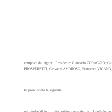
composta dai signori: Presidente: Giancarlo CORAGGIO;
PROSPERETTI, Giovanni AMOROSO, Francesco VIGANÒ, 
ha pronunciato la seguente
nei giudizi di legittimità costituzionale dell’art. 1 della leg