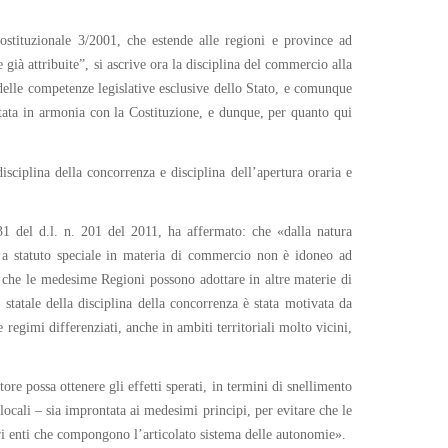
ostituzionale 3/2001, che estende alle regioni e province ad
ià attribuite”, si ascrive ora la disciplina del commercio alla
 delle competenze legislative esclusive dello Stato, e comunque
rcitata in armonia con la Costituzione, e dunque, per quanto qui
isciplina della concorrenza e disciplina dell’apertura oraria e
 31 del d.l. n. 201 del 2011, ha affermato: che «dalla natura
ni a statuto speciale in materia di commercio non è idoneo ad
na che le medesime Regioni possono adottare in altre materie di
 statale della disciplina della concorrenza è stata motivata da
e regimi differenziati, anche in ambiti territoriali molto vicini,
ore possa ottenere gli effetti sperati, in termini di snellimento
 locali – sia improntata ai medesimi principi, per evitare che le
iori enti che compongono l’articolato sistema delle autonomie».