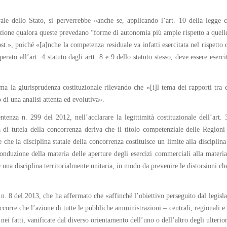
le dello Stato, si perverrebbe «anche se, applicando l’art. 10 della legge c
one qualora queste prevedano “forme di autonomia più ampie rispetto a quelle g
ost.», poiché «[a]nche la competenza residuale va infatti esercitata nel rispetto
erato all’art. 4 statuto dagli artt. 8 e 9 dello statuto stesso, deve essere ese
ama la giurisprudenza costituzionale rilevando che «[i]l tema dei rapporti tra d
o di una analisi attenta ed evolutiva».
ntenza n. 299 del 2012, nell’acclarare la legittimità costituzionale dell’art.
a di tutela della concorrenza deriva che il titolo competenziale delle Regio
e che la disciplina statale della concorrenza costituisce un limite alla discipli
onduzione della materia delle aperture degli esercizi commerciali alla materia
e una disciplina territorialmente unitaria, in modo da prevenire le distorsioni ch
a n. 8 del 2013, che ha affermato che «affinché l’obiettivo perseguito dal legislat
ccorre che l’azione di tutte le pubbliche amministrazioni – centrali, regionali e
nei fatti, vanificate dal diverso orientamento dell’uno o dell’altro degli ulter