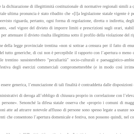
e la dichiarazione di illegittimità costituzionale di normative regionali simili 
le ultima pronuncia è stato ribadito che «[l]a legislazione statale vigente è pe
previsto riguarda, pertanto, ogni forma di regolazione, diretta o indiretta, degli
nto, «nel vigore del divieto di imporre limiti e prescrizioni sugli orari, stabi
per attenuare il divieto risulta illegittima sotto il profilo della violazione del 
e della legge provinciale trentina «non si sottrae a censura per il fatto di enu
tà del tutto generiche, di cui non è percepibile il rapporto con l’apertura o meno
le trentino sussisterebbero “peculiarità” socio-culturali e paesaggistico-ambi
estiva degli esercizi commerciali comprometterebbe (e in modo così irrimedi
 essere generica, l’enunciazione di tali finalità è contraddetta dalle disposizion
istrativi di deroga all’obbligo di chiusura proprio in correlazione con l’elevat
 persone». Senonché la difesa statale osserva che «proprio i comuni di maggior
i atte ad attrarre notevole afflusso di persone sono spesso legate a usanze socia
i che consentono l’apertura domenicale e festiva, non possono quindi, nel comm