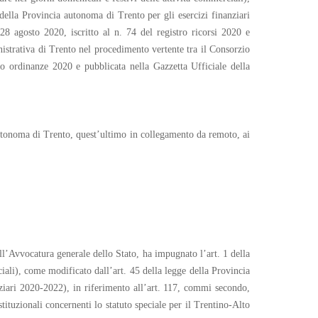
ella Provincia autonoma di Trento per gli esercizi finanziari
28 agosto 2020, iscritto al n. 74 del registro ricorsi 2020 e
nistrativa di Trento nel procedimento vertente tra il Consorzio
ro ordinanze 2020 e pubblicata nella Gazzetta Ufficiale della
 autonoma di Trento, quest’ultimo in collegamento da remoto, ai
all’Avvocatura generale dello Stato, ha impugnato l’art. 1 della
iali), come modificato dall’art. 45 della legge della Provincia
ziari 2020-2022), in riferimento all’art. 117, commi secondo,
stituzionali concernenti lo statuto speciale per il Trentino-Alto