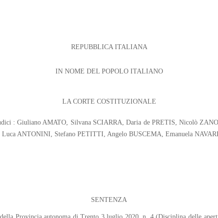
REPUBBLICA ITALIANA
IN NOME DEL POPOLO ITALIANO
LA CORTE COSTITUZIONALE
 Giudici : Giuliano AMATO, Silvana SCIARRA, Daria de PRETIS, Nicolò 
Luca ANTONINI, Stefano PETITTI, Angelo BUSCEMA, Emanuela NAVARR
SENTENZA
ge della Provincia autonoma di Trento 3 luglio 2020, n. 4 (Disciplina delle apert