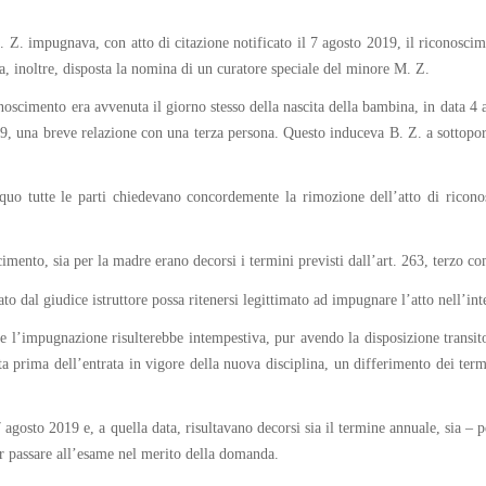
 B. Z. impugnava, con atto di citazione notificato il 7 agosto 2019, il riconosc
, inoltre, disposta la nomina di un curatore speciale del minore M. Z.
conoscimento era avvenuta il giorno stesso della nascita della bambina, in data
9, una breve relazione con una terza persona. Questo induceva B. Z. a sottopors
uo tutte le parti chiedevano concordemente la rimozione dell’atto di riconosc
scimento, sia per la madre erano decorsi i termini previsti dall’art. 263, terzo c
to dal giudice istruttore possa ritenersi legittimato ad impugnare l’atto nell’inte
he l’impugnazione risulterebbe intempestiva, pur avendo la disposizione transit
 prima dell’entrata in vigore della nuova disciplina, un differimento dei termin
l 7 agosto 2019 e, a quella data, risultavano decorsi sia il termine annuale, sia 
ter passare all’esame nel merito della domanda.