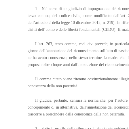
1.– Nel corso di un giudizio di impugnazione del riconosci
terzo comma, del codice civile, come modificato dall’art. 
dell’articolo 2 della legge 10 dicembre 2012, n. 219), in rife
diritti dell’uomo e delle libertà fondamentali (CEDU), firmat
L’art. 263, terzo comma, cod. civ. prevede, in particol
giorno dell’annotazione del riconoscimento sull’atto di nascit
ne ha avuto conoscenza; nello stesso termine, la madre che 
proposta oltre cinque anni dall’annotazione del riconosciment
Il comma citato viene ritenuto costituzionalmente illegi
conoscenza della non paternità.
Il giudice, pertanto, censura la norma che, per l’autore
concepimento o, in alternativa, dall’annotazione del riconosci
trascorre a prescindere dalla conoscenza della non paternità.
2.– Sotto il profilo della rilevanza, il rimettente eviden