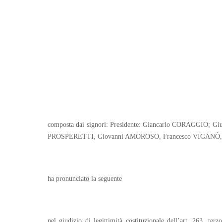
composta dai signori: Presidente: Giancarlo CORAGGIO;
PROSPERETTI, Giovanni AMOROSO, Francesco VIGANÒ, 
ha pronunciato la seguente
nel giudizio di legittimità costituzionale dell’art. 263, t