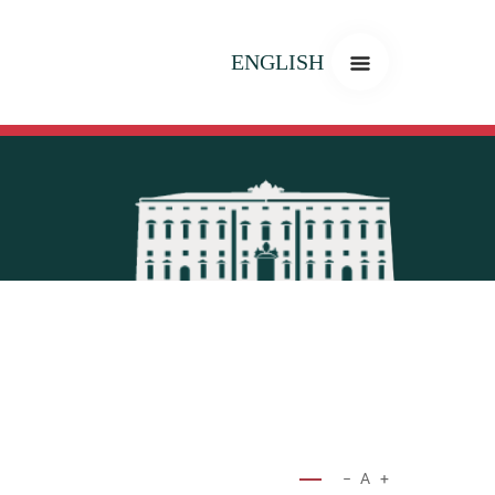
ENGLISH
−
A
+