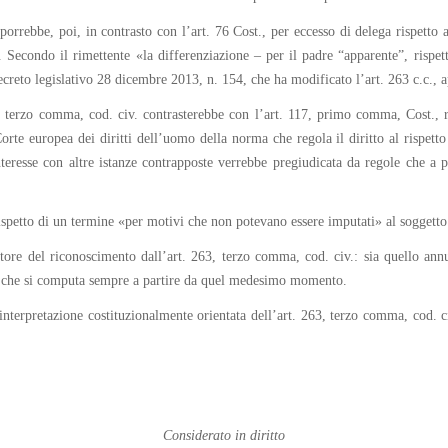
orrebbe, poi, in contrasto con l’art. 76 Cost., per eccesso di delega rispetto
. Secondo il rimettente «la differenziazione – per il padre “apparente”, rispe
decreto legislativo 28 dicembre 2013, n. 154, che ha modificato l’art. 263 c.c., 
263, terzo comma, cod. civ. contrasterebbe con l’art. 117, primo comma, Cost.,
rte europea dei diritti dell’uomo della norma che regola il diritto al rispetto 
teresse con altre istanze contrapposte verrebbe pregiudicata da regole che a pr
 rispetto di un termine «per motivi che non potevano essere imputati» al soggetto
tore del riconoscimento dall’art. 263, terzo comma, cod. civ.: sia quello annu
e, che si computa sempre a partire da quel medesimo momento.
nterpretazione costituzionalmente orientata dell’art. 263, terzo comma, cod. civ
Considerato in diritto