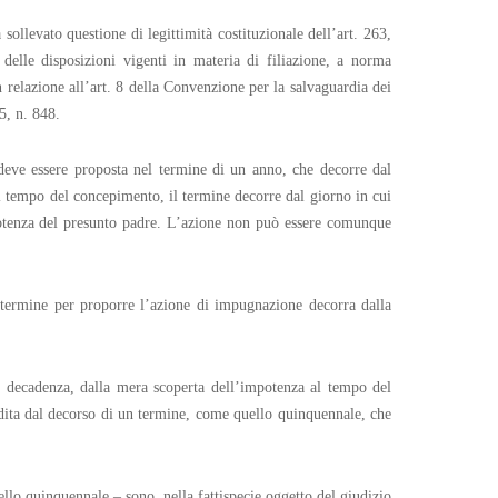
sollevato questione di legittimità costituzionale dell’art. 263,
elle disposizioni vigenti in materia di filiazione, a norma
 relazione all’art. 8 della Convenzione per la salvaguardia dei
5, n. 848.
 deve essere proposta nel termine di un anno, che decorre dal
al tempo del concepimento, il termine decorre dal giorno in cui
potenza del presunto padre. L’azione non può essere comunque
l termine per proporre l’azione di impugnazione decorra dalla
di decadenza, dalla mera scoperta dell’impotenza al tempo del
pedita dal decorso di un termine, come quello quinquennale, che
ello quinquennale – sono, nella fattispecie oggetto del giudizio