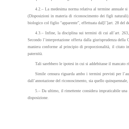
4.2.– La medesima norma relativa al termine annuale si p
(Disposizioni in materia di riconoscimento dei figli naturali)
biologico col figlio “apparente”, effettuata dal[l’]art. 28 del 
4.3.– Infine, la disciplina sui termini di cui all’art. 
Secondo l’interpretazione offerta dalla giurisprudenza della Co
maniera conforme al principio di proporzionalità, il citato in
paternità.
Tali sarebbero le ipotesi in cui si addebitasse il mancato
Simile censura riguarda ambo i termini previsti per l’au
dall’annotazione del riconoscimento, sia quello quinquennal
5.– Da ultimo, il rimettente considera impraticabile una i
disposizione.