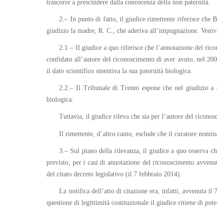
trascorre a prescindere dalla conoscenza della non paternità.
2.– In punto di fatto, il giudice rimettente riferisce che
giudizio la madre, R. C., che aderiva all’impugnazione. Veniva
2.1.– Il giudice a quo riferisce che l’annotazione del ri
confidato all’autore del riconoscimento di aver avuto, nel 200
il dato scientifico smentiva la sua paternità biologica.
2.2.– Il Tribunale di Trento espone che nel giudizio a q
biologica.
Tuttavia, il giudice rileva che sia per l’autore del ricono
Il rimettente, d’altro canto, esclude che il curatore nomina
3.– Sul piano della rilevanza, il giudice a quo osserva c
previsto, per i casi di annotazione del riconoscimento avvenuta
del citato decreto legislativo (il 7 febbraio 2014).
La notifica dell’atto di citazione era, infatti, avvenuta i
questione di legittimità costituzionale il giudice ritiene di po