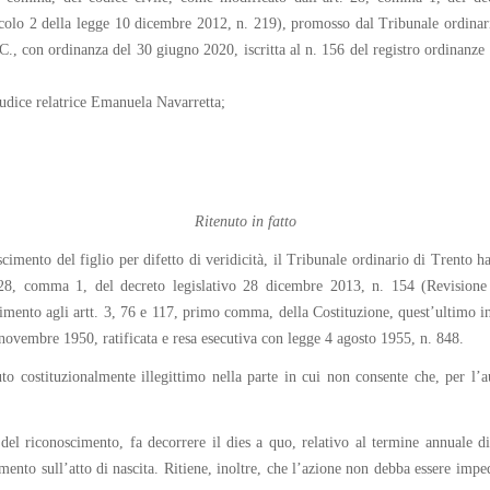
rticolo 2 della legge 10 dicembre 2012, n. 219), promosso dal Tribunale ordinar
. C., con ordinanza del 30 giugno 2020, iscritta al n. 156 del registro ordinanz
udice relatrice Emanuela Navarretta;
Ritenuto in fatto
mento del figlio per difetto di veridicità, il Tribunale ordinario di Trento ha 
28, comma 1, del decreto legislativo 28 dicembre 2013, n. 154 (Revisione d
rimento agli artt. 3, 76 e 117, primo comma, della Costituzione, quest’ultimo in
novembre 1950, ratificata e resa esecutiva con legge 4 agosto 1955, n. 848.
uto costituzionalmente illegittimo nella parte in cui non consente che, per l’
 del riconoscimento, fa decorrere il dies a quo, relativo al termine annuale 
mento sull’atto di nascita. Ritiene, inoltre, che l’azione non debba essere im