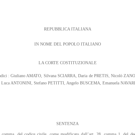
REPUBBLICA ITALIANA
IN NOME DEL POPOLO ITALIANO
LA CORTE COSTITUZIONALE
 Giudici : Giuliano AMATO, Silvana SCIARRA, Daria de PRETIS, Nicolò 
Luca ANTONINI, Stefano PETITTI, Angelo BUSCEMA, Emanuela NAVARR
SENTENZA
erzo comma, del codice civile, come modificato dall’art. 28, comma 1, del d