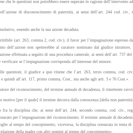
ene che le questioni non potrebbero essere superate in ragione dell’intervento ad
ell’azione di disconoscimento di paternità, ai sensi dell’art. 244 cod. civ.
isolutivo, essendo anche la sua azione decaduta.
crittibile (art. 263, comma 2, cod. civ.), il favor per l’impugnazione espresso d
mento dell’azione non spetterebbe al curatore nominato dal giudice istruttore,
nazione effettuata a seguito di una procedura camerale, ai sensi dell’art. 737 
 verificare se l’impugnazione corrisponda all’interesse del minore.
le questioni, il giudice a quo ritiene che l’art. 263, terzo comma, cod. civ
, e quindi all’art. 117, primo comma, Cost., ma anche agli artt. 3 e 76 Cost.».
autore del riconoscimento, del termine annuale di decadenza, il rimettente ravvis
le motivo [per il quale] il termine decorra dalla conoscenza [della non paternit
to fra la disciplina che, ai sensi dell’art. 244, secondo comma, cod. civ., re
surato per l’impugnazione del riconoscimento. Il termine annuale di decadenza 
la moglie al tempo del concepimento; viceversa, la disciplina censurata in tema
la relazione della madre con altri uomini al tempo del concepimento».