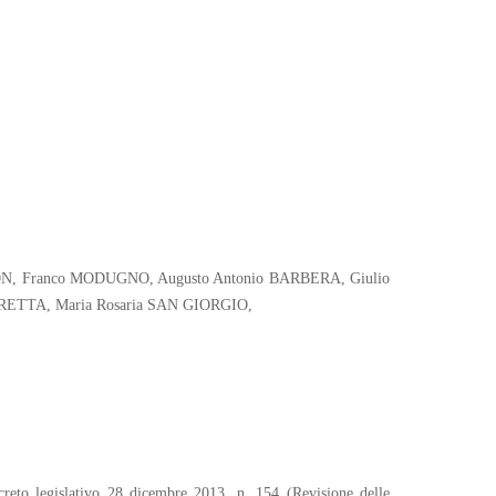
ZANON, Franco MODUGNO, Augusto Antonio BARBERA, Giulio
ETTA, Maria Rosaria SAN GIORGIO,
ecreto legislativo 28 dicembre 2013, n. 154 (Revisione delle