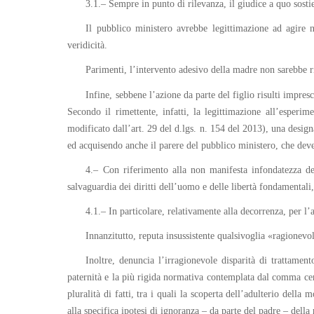
3.1.– Sempre in punto di rilevanza, il giudice a quo sosti
Il pubblico ministero avrebbe legittimazione ad agire n
veridicità.
Parimenti, l’intervento adesivo della madre non sarebbe r
Infine, sebbene l’azione da parte del figlio risulti impres
Secondo il rimettente, infatti, la legittimazione all’esperi
modificato dall’art. 29 del d.lgs. n. 154 del 2013), una desig
ed acquisendo anche il parere del pubblico ministero, che deve
4.– Con riferimento alla non manifesta infondatezza del
salvaguardia dei diritti dell’uomo e delle libertà fondamentali
4.1.– In particolare, relativamente alla decorrenza, per l’
Innanzitutto, reputa insussistente qualsivoglia «ragionevo
Inoltre, denuncia l’irragionevole disparità di trattamen
paternità e la più rigida normativa contemplata dal comma cen
pluralità di fatti, tra i quali la scoperta dell’adulterio del
alla specifica ipotesi di ignoranza – da parte del padre – del