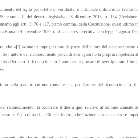
mento del figlio per difetto di veridicità, il Tribunale ordinario di Trento ha 
28, comma 1, del decreto legislativo 28 dicembre 2013, n. 154 (Revisione d
rimento agli artt. 3, 76 e 117, primo comma, della Costituzione, quest’ultimo in
a a Roma il 4 novembre 1950, ratificata e resa esecutiva con legge 4 agosto 195
are, che «[l]’azione di impugnazione da parte dell’autore del riconoscimento
a. Se l’autore del riconoscimento prova di aver ignorato la propria impotenza 
abbia effettuato il riconoscimento è ammessa a provare di aver ignorato l’im
o».
ttimo nella parte in cui non consente che, per l’autore del riconoscimento, i
 del riconoscimento, fa decorrere il dies a quo, relativo al termine annuale 
mento sull’atto di nascita. Ritiene, inoltre, che l’azione non debba essere im
zia che entrambi i termini disciplinati dal comma censurato – quello annuale e qu