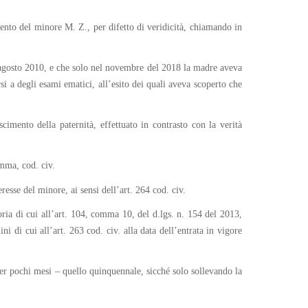
imento del minore M. Z., per difetto di veridicità, chiamando in
 4 agosto 2010, e che solo nel novembre del 2018 la madre aveva
i a degli esami ematici, all’esito dei quali aveva scoperto che
imento della paternità, effettuato in contrasto con la verità
omma, cod. civ.
resse del minore, ai sensi dell’art. 264 cod. civ.
oria di cui all’art. 104, comma 10, del d.lgs. n. 154 del 2013,
i di cui all’art. 263 cod. civ. alla data dell’entrata in vigore
– per pochi mesi – quello quinquennale, sicché solo sollevando la