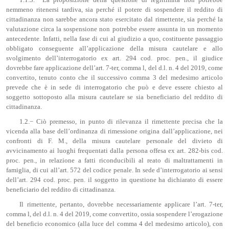
nemmeno ritenersi tardiva, sia perché il potere di sospendere il reddito di
cittadinanza non sarebbe ancora stato esercitato dal rimettente, sia perché la
valutazione circa la sospensione non potrebbe essere assunta in un momento
antecedente. Infatti, nella fase di cui al giudizio a quo, costituente passaggio
obbligato conseguente all’applicazione della misura cautelare e allo
svolgimento dell’interrogatorio ex art. 294 cod. proc. pen., il giudice
dovrebbe fare applicazione dell’art. 7-ter, comma l, del d.l. n. 4 del 2019, come
convertito, tenuto conto che il successivo comma 3 del medesimo articolo
prevede che è in sede di interrogatorio che può e deve essere chiesto al
soggetto sottoposto alla misura cautelare se sia beneficiario del reddito di
cittadinanza.
1.2.− Ciò premesso, in punto di rilevanza il rimettente precisa che la
vicenda alla base dell’ordinanza di rimessione origina dall’applicazione, nei
confronti di F. M., della misura cautelare personale del divieto di
avvicinamento ai luoghi frequentati dalla persona offesa ex art. 282-bis cod.
proc. pen., in relazione a fatti riconducibili al reato di maltrattamenti in
famiglia, di cui all’art. 572 del codice penale. In sede d’interrogatorio ai sensi
dell’art. 294 cod. proc. pen. il soggetto in questione ha dichiarato di essere
beneficiario del reddito di cittadinanza.
Il rimettente, pertanto, dovrebbe necessariamente applicare l’art. 7-ter,
comma l, del d.l. n. 4 del 2019, come convertito, ossia sospendere l’erogazione
del beneficio economico (alla luce del comma 4 del medesimo articolo), con