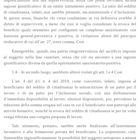
imprescindibile alla sua sopravvivenza, senza che possa ravvisarsi alcuna
ragione giustificatrice di un simile trattamento punitivo. La ratio del reddito
di cittadinanza, infatti, non sarebbe premiale, ma assistenziale e d’inclusione.
In questo senso, finanche chi viene condannato in via definitiva avrebbe il
diritto di sopravvivere, a meno che non si voglia considerare la revoca del
beneficio quale strumento per configurare un complesso sanzionatorio con
funzione general-preventiva e punitiva, in violazione altresì del principio
rieducativo di cui all’art. 27, terzo comma, Cost.
Emergerebbe, quindi, una palese irragionevolezza del sacrificio imposto
al soggetto nella fase cautelare, senza che ciò sia ancorato a una ragione
giustificatrice diversa da quella squisitamente sanzionatoria-punitiva.
1.4.− In secondo luogo, sarebbero altresì violati gli artt. l e 4 Cost.
L’art. 4 del d.l. n. 4 del 2019, come convertito, infatti, impone al
beneficiario del reddito di cittadinanza la sottoscrizione di un patto per il
lavoro e di un patto per l’inclusione sociale, con una dichiarazione
d’immediata disponibilità al lavoro; ulteriori disposizioni, poi, prevedono la
riduzione della somma erogata nel caso in cui il beneficiario non partecipi alle
attività formative, nonché la revoca del reddito di cittadinanza se per tre volte
venga rifiutata una congrua proposta di lavoro.
Tale strumento, pertanto, sarebbe anche finalizzato all’inserimento
lavorativo e alla formazione privata del beneficiario. La sospensione, così,
limiterebbe ingiustificatamente la possibilità del soggetto sottoposto a misura