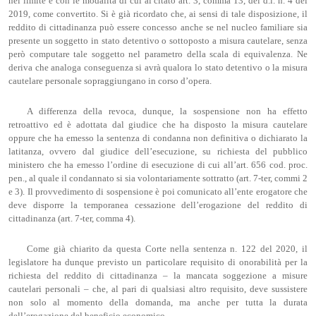
nel limite e con le modalità di cui al citato art. 3, comma 13, del d.l. n. 4 del
2019, come convertito. Si è già ricordato che, ai sensi di tale disposizione, il
reddito di cittadinanza può essere concesso anche se nel nucleo familiare sia
presente un soggetto in stato detentivo o sottoposto a misura cautelare, senza
però computare tale soggetto nel parametro della scala di equivalenza. Ne
deriva che analoga conseguenza si avrà qualora lo stato detentivo o la misura
cautelare personale sopraggiungano in corso d’opera.
A differenza della revoca, dunque, la sospensione non ha effetto
retroattivo ed è adottata dal giudice che ha disposto la misura cautelare
oppure che ha emesso la sentenza di condanna non definitiva o dichiarato la
latitanza, ovvero dal giudice dell’esecuzione, su richiesta del pubblico
ministero che ha emesso l’ordine di esecuzione di cui all’art. 656 cod. proc.
pen., al quale il condannato si sia volontariamente sottratto (art. 7-ter, commi 2
e 3). Il provvedimento di sospensione è poi comunicato all’ente erogatore che
deve disporre la temporanea cessazione dell’erogazione del reddito di
cittadinanza (art. 7-ter, comma 4).
Come già chiarito da questa Corte nella sentenza n. 122 del 2020, il
legislatore ha dunque previsto un particolare requisito di onorabilità per la
richiesta del reddito di cittadinanza – la mancata soggezione a misure
cautelari personali – che, al pari di qualsiasi altro requisito, deve sussistere
non solo al momento della domanda, ma anche per tutta la durata
dell’erogazione del beneficio economico.