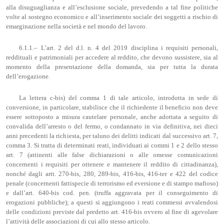
alla disuguaglianza e all’esclusione sociale, prevedendo a tal fine politiche
volte al sostegno economico e all’inserimento sociale dei soggetti a rischio di
emarginazione nella società e nel mondo del lavoro.
6.1.1.– L’art. 2 del d.l. n. 4 del 2019 disciplina i requisiti personali,
reddituali e patrimoniali per accedere al reddito, che devono sussistere, sia al
momento della presentazione della domanda, sia per tutta la durata
dell’erogazione.
La lettera c-bis) del comma 1 di tale articolo, introdotta in sede di
conversione, in particolare, stabilisce che il richiedente il beneficio non deve
essere sottoposto a misura cautelare personale, anche adottata a seguito di
convalida dell’arresto o del fermo, o condannato in via definitiva, nei dieci
anni precedenti la richiesta, per taluno dei delitti indicati dal successivo art. 7,
comma 3. Si tratta di determinati reati, individuati ai commi 1 e 2 dello stesso
art. 7 (attinenti alle false dichiarazioni o alle omesse comunicazioni
concernenti i requisiti per ottenere e mantenere il reddito di cittadinanza),
nonché dagli artt. 270-bis, 280, 289-bis, 416-bis, 416-ter e 422 del codice
penale (concernenti fattispecie di terrorismo ed eversione e di stampo mafioso)
e dall’art. 640-bis cod. pen. (truffa aggravata per il conseguimento di
erogazioni pubbliche); a questi si aggiungono i reati commessi avvalendosi
delle condizioni previste dal predetto art. 416-bis ovvero al fine di agevolare
l’attività delle associazioni di cui allo stesso articolo.