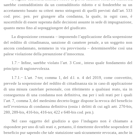
sarebbe contraddistinto da un contradditorio ridotto e si fonderebbe su un
accertamento basato su criteri meno stringenti di quelli previsti dall’art. 533
cod. proc. pen. per giungere alla condanna, la quale, in ogni caso, è
suscettibile di essere superata dalle decisioni assunte in sede di impugnazione,
quanto meno fino al sopraggiungere del giudicato.
La disposizione censurata – imponendo l’applicazione della sospensione
del reddito di cittadinanza, sanzione di carattere penale, a un soggetto non
ancora condannato, nemmeno in via provvisoria – determinerebbe così una
palese violazione della presunzione d’innocenza.
1.7.− Infine, sarebbe violato l’art. 3 Cost., inteso quale fondamento del
principio di ragionevolezza.
1.7.1.− L’art. 7-ter, comma 1, del d.l. n. 4 del 2019, come convertito,
prevede la sospensione del reddito di cittadinanza sia in caso di applicazione
di una misura cautelare personale, con riferimento a qualsiasi reato, sia in
conseguenza di una condanna non definitiva, ma per i soli reati per i quali
l’art. 7, comma 3, del medesimo decreto-legge dispone la revoca del beneficio
nell’evenienza di condanna definitiva (ossia i delitti di cui agli artt. 270-bis,
280, 289-bis, 416-bis, 416-ter, 422 e 640-bis cod. pen.).
Nel caso oggetto del giudizio a quo l’indagato non è chiamato a
rispondere per uno di tali reati e, pertanto, il rimettente dovrebbe sospendere il
beneficio pur sapendo che tale statuizione sarà sicuramente revocata, anche in