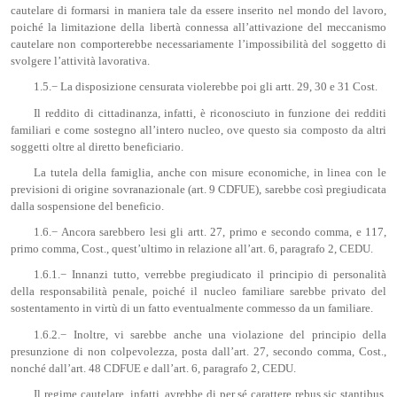
cautelare di formarsi in maniera tale da essere inserito nel mondo del lavoro,
poiché la limitazione della libertà connessa all’attivazione del meccanismo
cautelare non comporterebbe necessariamente l’impossibilità del soggetto di
svolgere l’attività lavorativa.
1.5.− La disposizione censurata violerebbe poi gli artt. 29, 30 e 31 Cost.
Il reddito di cittadinanza, infatti, è riconosciuto in funzione dei redditi
familiari e come sostegno all’intero nucleo, ove questo sia composto da altri
soggetti oltre al diretto beneficiario.
La tutela della famiglia, anche con misure economiche, in linea con le
previsioni di origine sovranazionale (art. 9 CDFUE), sarebbe così pregiudicata
dalla sospensione del beneficio.
1.6.− Ancora sarebbero lesi gli artt. 27, primo e secondo comma, e 117,
primo comma, Cost., quest’ultimo in relazione all’art. 6, paragrafo 2, CEDU.
1.6.1.− Innanzi tutto, verrebbe pregiudicato il principio di personalità
della responsabilità penale, poiché il nucleo familiare sarebbe privato del
sostentamento in virtù di un fatto eventualmente commesso da un familiare.
1.6.2.− Inoltre, vi sarebbe anche una violazione del principio della
presunzione di non colpevolezza, posta dall’art. 27, secondo comma, Cost.,
nonché dall’art. 48 CDFUE e dall’art. 6, paragrafo 2, CEDU.
Il regime cautelare, infatti, avrebbe di per sé carattere rebus sic stantibus,