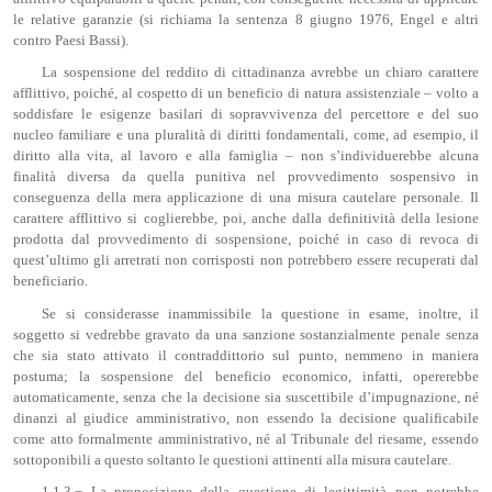
le relative garanzie (si richiama la sentenza 8 giugno 1976, Engel e altri
contro Paesi Bassi).
La sospensione del reddito di cittadinanza avrebbe un chiaro carattere
afflittivo, poiché, al cospetto di un beneficio di natura assistenziale – volto a
soddisfare le esigenze basilari di sopravvivenza del percettore e del suo
nucleo familiare e una pluralità di diritti fondamentali, come, ad esempio, il
diritto alla vita, al lavoro e alla famiglia – non s’individuerebbe alcuna
finalità diversa da quella punitiva nel provvedimento sospensivo in
conseguenza della mera applicazione di una misura cautelare personale. Il
carattere afflittivo si coglierebbe, poi, anche dalla definitività della lesione
prodotta dal provvedimento di sospensione, poiché in caso di revoca di
quest’ultimo gli arretrati non corrisposti non potrebbero essere recuperati dal
beneficiario.
Se si considerasse inammissibile la questione in esame, inoltre, il
soggetto si vedrebbe gravato da una sanzione sostanzialmente penale senza
che sia stato attivato il contraddittorio sul punto, nemmeno in maniera
postuma; la sospensione del beneficio economico, infatti, opererebbe
automaticamente, senza che la decisione sia suscettibile d’impugnazione, né
dinanzi al giudice amministrativo, non essendo la decisione qualificabile
come atto formalmente amministrativo, né al Tribunale del riesame, essendo
sottoponibili a questo soltanto le questioni attinenti alla misura cautelare.
1.1.3.− La proposizione della questione di legittimità non potrebbe