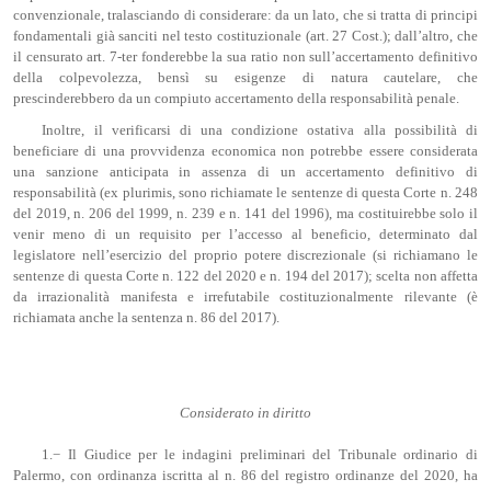
convenzionale, tralasciando di considerare: da un lato, che si tratta di principi
fondamentali già sanciti nel testo costituzionale (art. 27 Cost.); dall’altro, che
il censurato art. 7-ter fonderebbe la sua ratio non sull’accertamento definitivo
della colpevolezza, bensì su esigenze di natura cautelare, che
prescinderebbero da un compiuto accertamento della responsabilità penale.
Inoltre, il verificarsi di una condizione ostativa alla possibilità di
beneficiare di una provvidenza economica non potrebbe essere considerata
una sanzione anticipata in assenza di un accertamento definitivo di
responsabilità (ex plurimis, sono richiamate le sentenze di questa Corte n. 248
del 2019, n. 206 del 1999, n. 239 e n. 141 del 1996), ma costituirebbe solo il
venir meno di un requisito per l’accesso al beneficio, determinato dal
legislatore nell’esercizio del proprio potere discrezionale (si richiamano le
sentenze di questa Corte n. 122 del 2020 e n. 194 del 2017); scelta non affetta
da irrazionalità manifesta e irrefutabile costituzionalmente rilevante (è
richiamata anche la sentenza n. 86 del 2017).
Considerato in diritto
1.− Il Giudice per le indagini preliminari del Tribunale ordinario di
Palermo, con ordinanza iscritta al n. 86 del registro ordinanze del 2020, ha