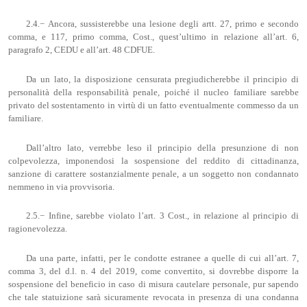
2.4.− Ancora, sussisterebbe una lesione degli artt. 27, primo e secondo
comma, e 117, primo comma, Cost., quest’ultimo in relazione all’art. 6,
paragrafo 2, CEDU e all’art. 48 CDFUE.
Da un lato, la disposizione censurata pregiudicherebbe il principio di
personalità della responsabilità penale, poiché il nucleo familiare sarebbe
privato del sostentamento in virtù di un fatto eventualmente commesso da un
familiare.
Dall’altro lato, verrebbe leso il principio della presunzione di non
colpevolezza, imponendosi la sospensione del reddito di cittadinanza,
sanzione di carattere sostanzialmente penale, a un soggetto non condannato
nemmeno in via provvisoria.
2.5.− Infine, sarebbe violato l’art. 3 Cost., in relazione al principio di
ragionevolezza.
Da una parte, infatti, per le condotte estranee a quelle di cui all’art. 7,
comma 3, del d.l. n. 4 del 2019, come convertito, si dovrebbe disporre la
sospensione del beneficio in caso di misura cautelare personale, pur sapendo
che tale statuizione sarà sicuramente revocata in presenza di una condanna