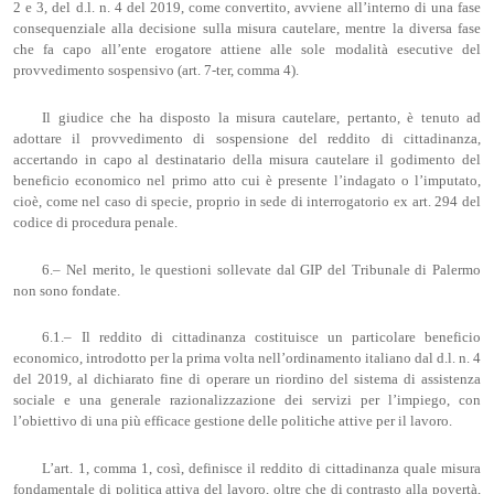
2 e 3, del d.l. n. 4 del 2019, come convertito, avviene all’interno di una fase
consequenziale alla decisione sulla misura cautelare, mentre la diversa fase
che fa capo all’ente erogatore attiene alle sole modalità esecutive del
provvedimento sospensivo (art. 7-ter, comma 4).
Il giudice che ha disposto la misura cautelare, pertanto, è tenuto ad
adottare il provvedimento di sospensione del reddito di cittadinanza,
accertando in capo al destinatario della misura cautelare il godimento del
beneficio economico nel primo atto cui è presente l’indagato o l’imputato,
cioè, come nel caso di specie, proprio in sede di interrogatorio ex art. 294 del
codice di procedura penale.
6.– Nel merito, le questioni sollevate dal GIP del Tribunale di Palermo
non sono fondate.
6.1.– Il reddito di cittadinanza costituisce un particolare beneficio
economico, introdotto per la prima volta nell’ordinamento italiano dal d.l. n. 4
del 2019, al dichiarato fine di operare un riordino del sistema di assistenza
sociale e una generale razionalizzazione dei servizi per l’impiego, con
l’obiettivo di una più efficace gestione delle politiche attive per il lavoro.
L’art. 1, comma 1, così, definisce il reddito di cittadinanza quale misura
fondamentale di politica attiva del lavoro, oltre che di contrasto alla povertà,