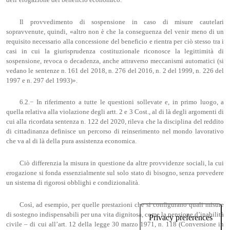
Il provvedimento di sospensione in caso di misure cautelari
sopravvenute, quindi, «altro non è che la conseguenza del venir meno di un
requisito necessario alla concessione del beneficio e rientra per ciò stesso tra i
casi in cui la giurisprudenza costituzionale riconosce la legittimità di
sospensione, revoca o decadenza, anche attraverso meccanismi automatici (si
vedano le sentenze n. 161 del 2018, n. 276 del 2016, n. 2 del 1999, n. 226 del
1997 e n. 297 del 1993)».
6.2.− In riferimento a tutte le questioni sollevate e, in primo luogo, a
quella relativa alla violazione degli artt. 2 e 3 Cost., al di là degli argomenti di
cui alla ricordata sentenza n. 122 del 2020, rileva che la disciplina del reddito
di cittadinanza definisce un percorso di reinserimento nel mondo lavorativo
che va al di là della pura assistenza economica.
Ciò differenzia la misura in questione da altre provvidenze sociali, la cui
erogazione si fonda essenzialmente sul solo stato di bisogno, senza prevedere
un sistema di rigorosi obblighi e condizionalità.
Così, ad esempio, per quelle prestazioni che si configurano quali misure
di sostegno indispensabili per una vita dignitosa, come la pensione d’inabilità
civile – di cui all’art. 12 della legge 30 marzo 1971, n. 118 (Conversione in