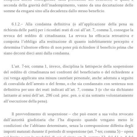
seconda della gravità dell’inadempimento, vanno da una decurtazione delle
somme da erogarsi sino alla decadenza dallo stesso beneficio.
6.1.2.– Alla condanna definitiva (o all’applicazione della pena su
richiesta delle parti) per i ricordati reati di cui all’art. 7, comma 3, consegue la
revoca del reddito di cittadinanza. La revoca ha efficacia retroattiva e
comporta l’obbligo alla restituzione di quanto indebitamente percepito e
determina l’ulteriore effetto di non poter più richiedere il beneficio prima che
siano decorsi dieci anni dalla condanna.
L’art. 7-ter, comma 1, invece, disciplina la fattispecie della sospensione
del reddito di cittadinanza nei confronti del beneficiario o del richiedente a
cui venga applicata una misura cautelare personale, anche adottata a seguito
di convalida dell’arresto o del fermo, o che sia condannato con sentenza non
definitiva per uno dei reati indicati all’art. 7, comma 3 (o che sia dichiarato
latitante ai sensi dell’art. 296 cod. proc. pen. o si sia sottratto volontariamente
all’esecuzione della pena).
Il provvedimento di sospensione – che può essere a sua volta revocato
dall’autorità giudiziaria che l’ha disposto quando vengano meno le
condizioni che l’abbiano determinato, senza la corresponsione differita degli
importi maturati durante il periodo di sospensione (art. 7-ter, comma 5) – opera