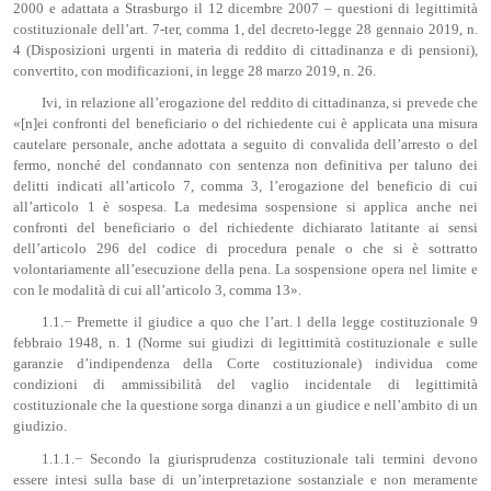
2000 e adattata a Strasburgo il 12 dicembre 2007 – questioni di legittimità
costituzionale dell’art. 7-ter, comma 1, del decreto-legge 28 gennaio 2019, n.
4 (Disposizioni urgenti in materia di reddito di cittadinanza e di pensioni),
convertito, con modificazioni, in legge 28 marzo 2019, n. 26.
Ivi, in relazione all’erogazione del reddito di cittadinanza, si prevede che
«[n]ei confronti del beneficiario o del richiedente cui è applicata una misura
cautelare personale, anche adottata a seguito di convalida dell’arresto o del
fermo, nonché del condannato con sentenza non definitiva per taluno dei
delitti indicati all’articolo 7, comma 3, l’erogazione del beneficio di cui
all’articolo 1 è sospesa. La medesima sospensione si applica anche nei
confronti del beneficiario o del richiedente dichiarato latitante ai sensi
dell’articolo 296 del codice di procedura penale o che si è sottratto
volontariamente all’esecuzione della pena. La sospensione opera nel limite e
con le modalità di cui all’articolo 3, comma 13».
1.1.− Premette il giudice a quo che l’art. l della legge costituzionale 9
febbraio 1948, n. 1 (Norme sui giudizi di legittimità costituzionale e sulle
garanzie d’indipendenza della Corte costituzionale) individua come
condizioni di ammissibilità del vaglio incidentale di legittimità
costituzionale che la questione sorga dinanzi a un giudice e nell’ambito di un
giudizio.
1.1.1.− Secondo la giurisprudenza costituzionale tali termini devono
essere intesi sulla base di un’interpretazione sostanziale e non meramente