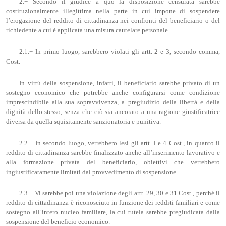
2.− Secondo il giudice a quo la disposizione censurata sarebbe
costituzionalmente illegittima nella parte in cui impone di sospendere
l’erogazione del reddito di cittadinanza nei confronti del beneficiario o del
richiedente a cui è applicata una misura cautelare personale.
2.1.− In primo luogo, sarebbero violati gli artt. 2 e 3, secondo comma,
Cost.
In virtù della sospensione, infatti, il beneficiario sarebbe privato di un
sostegno economico che potrebbe anche configurarsi come condizione
imprescindibile alla sua sopravvivenza, a pregiudizio della libertà e della
dignità dello stesso, senza che ciò sia ancorato a una ragione giustificatrice
diversa da quella squisitamente sanzionatoria e punitiva.
2.2.− In secondo luogo, verrebbero lesi gli artt. l e 4 Cost., in quanto il
reddito di cittadinanza sarebbe finalizzato anche all’inserimento lavorativo e
alla formazione privata del beneficiario, obiettivi che verrebbero
ingiustificatamente limitati dal provvedimento di sospensione.
2.3.− Vi sarebbe poi una violazione degli artt. 29, 30 e 31 Cost., perché il
reddito di cittadinanza è riconosciuto in funzione dei redditi familiari e come
sostegno all’intero nucleo familiare, la cui tutela sarebbe pregiudicata dalla
sospensione del beneficio economico.