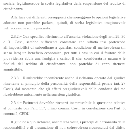
sociale, legittimerebbe la scelta legislativa della sospensione del reddito di
cittadinanza.
Alla luce dei differenti presupposti che sorreggono le opzioni legislative
adottate non potrebbe parlarsi, quindi, di scelta legislativa irragionevole
nell’accezione sopra precisata.
2.3.2.− Con specifico riferimento all’asserita violazione degli artt. 29, 30
e 31 Cost., sarebbe sufficiente constatare che siffatta tesi porterebbe
all’impossibilità di subordinare a qualsiasi condizione di meritevolezza (in
senso lato) un beneficio economico, per tutti i casi in cui il fruitore della
provvidenza abbia una famiglia a carico. Il che, considerata la natura e le
finalità del reddito di cittadinanza, non potrebbe di certo ritenersi
ammissibile.
2.3.3.− Risulterebbe inconferente anche il richiamo operato dal giudice
rimettente al principio della personalità della responsabilità penale (art. 27
Cost.), dal momento che gli effetti pregiudizievoli della condotta del reo
ricadrebbero unicamente nella sua sfera giuridica.
2.3.4.− Parimenti dovrebbe ritenersi inammissibile la questione relativa
al contrasto con l’art. 117, primo comma, Cost., in correlazione con l’art. 6,
comma 2, CEDU.
Il giudice a quo richiama, ancora una volta, i principi di personalità della
responsabilità e di presunzione di non colpevolezza riconosciuti dal diritto