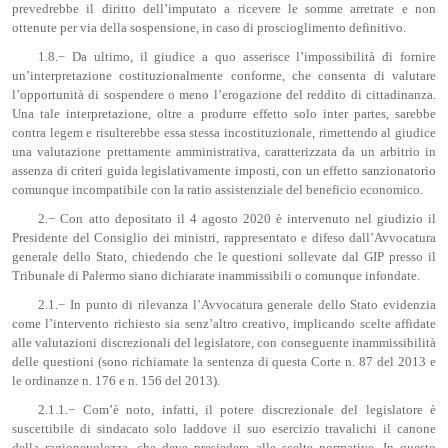
prevedrebbe il diritto dell’imputato a ricevere le somme arretrate e non
ottenute per via della sospensione, in caso di proscioglimento definitivo.
1.8.− Da ultimo, il giudice a quo asserisce l’impossibilità di fornire
un’interpretazione costituzionalmente conforme, che consenta di valutare
l’opportunità di sospendere o meno l’erogazione del reddito di cittadinanza.
Una tale interpretazione, oltre a produrre effetto solo inter partes, sarebbe
contra legem e risulterebbe essa stessa incostituzionale, rimettendo al giudice
una valutazione prettamente amministrativa, caratterizzata da un arbitrio in
assenza di criteri guida legislativamente imposti, con un effetto sanzionatorio
comunque incompatibile con la ratio assistenziale del beneficio economico.
2.− Con atto depositato il 4 agosto 2020 è intervenuto nel giudizio il
Presidente del Consiglio dei ministri, rappresentato e difeso dall’Avvocatura
generale dello Stato, chiedendo che le questioni sollevate dal GIP presso il
Tribunale di Palermo siano dichiarate inammissibili o comunque infondate.
2.1.− In punto di rilevanza l’Avvocatura generale dello Stato evidenzia
come l’intervento richiesto sia senz’altro creativo, implicando scelte affidate
alle valutazioni discrezionali del legislatore, con conseguente inammissibilità
delle questioni (sono richiamate la sentenza di questa Corte n. 87 del 2013 e
le ordinanze n. 176 e n. 156 del 2013).
2.1.1.− Com’è noto, infatti, il potere discrezionale del legislatore è
suscettibile di sindacato solo laddove il suo esercizio travalichi il canone