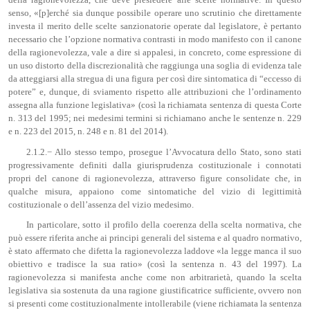
della ragionevolezza, che deve presiedere alle scelte normative. In questo
senso, «[p]erché sia dunque possibile operare uno scrutinio che direttamente
investa il merito delle scelte sanzionatorie operate dal legislatore, è pertanto
necessario che l’opzione normativa contrasti in modo manifesto con il canone
della ragionevolezza, vale a dire si appalesi, in concreto, come espressione di
un uso distorto della discrezionalità che raggiunga una soglia di evidenza tale
da atteggiarsi alla stregua di una figura per così dire sintomatica di “eccesso di
potere” e, dunque, di sviamento rispetto alle attribuzioni che l’ordinamento
assegna alla funzione legislativa» (così la richiamata sentenza di questa Corte
n. 313 del 1995; nei medesimi termini si richiamano anche le sentenze n. 229
e n. 223 del 2015, n. 248 e n. 81 del 2014).
2.1.2.− Allo stesso tempo, prosegue l’Avvocatura dello Stato, sono stati
progressivamente definiti dalla giurisprudenza costituzionale i connotati
propri del canone di ragionevolezza, attraverso figure consolidate che, in
qualche misura, appaiono come sintomatiche del vizio di legittimità
costituzionale o dell’assenza del vizio medesimo.
In particolare, sotto il profilo della coerenza della scelta normativa, che
può essere riferita anche ai principi generali del sistema e al quadro normativo,
è stato affermato che difetta la ragionevolezza laddove «la legge manca il suo
obiettivo e tradisce la sua ratio» (così la sentenza n. 43 del 1997). La
ragionevolezza si manifesta anche come non arbitrarietà, quando la scelta
legislativa sia sostenuta da una ragione giustificatrice sufficiente, ovvero non
si presenti come costituzionalmente intollerabile (viene richiamata la sentenza