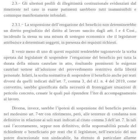
2.3.− Gli ulteriori profili di illegittimità costituzionale evidenziati dal
rimettente nel caso in esame parimenti sarebbero tutti inammissibili e
comunque manifestamente infondati.
2.3.1.− La sospensione dell’erogazione del beneficio non determinerebbe
un diretto pregiudizio del diritto al lavoro sancito dagli artt. l e 4 Cost.,
incidendo la stessa su una misura di sostegno economico che il legislatore
attribuisce a determinati soggetti, in presenza dei requisiti richiesti.
Il venir meno di uno di questi requisiti renderebbe ragionevole la scelta
operata dal legislatore di sospendere l’erogazione del beneficio per tutta la
durata della misura cautelare in atto, risultando preminenti le esigenze
cautelari sottese all’adozione del provvedimento restrittivo della libertà
personale. Infatti, la scelta normativa di sospendere il beneficio anche per reati
diversi da quelli indicati dall’art. 7, comma 3, del d.l. n. 4 del 2019, come
convertito, sarebbe giustificata dalla necessità di fronteggiare situazioni di
pericolo concreto, cessate le quali può riprendere l’iter di accompagnamento
al lavoro.
Diversa, invece, sarebbe l’ipotesi di sospensione del beneficio prevista
nel medesimo art. 7-ter con riferimento, però, alle sentenze di condanna non
definitive in relazione ai soli reati indicati al citato comma 3 dell’art. 7. In tali
casi l’accertamento, seppur non definitivo, della responsabilità penale del
richiedente o beneficiario per reati che il legislatore, nell’esercizio del suo
potere discrezionale non sindacabile, ha ritenuto di particolare allarme