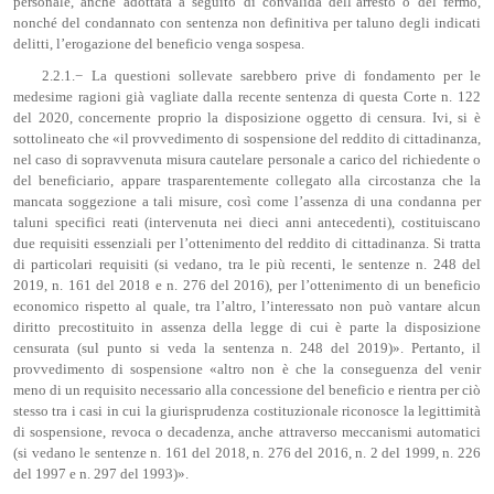
personale, anche adottata a seguito di convalida dell’arresto o del fermo,
nonché del condannato con sentenza non definitiva per taluno degli indicati
delitti, l’erogazione del beneficio venga sospesa.
2.2.1.− La questioni sollevate sarebbero prive di fondamento per le
medesime ragioni già vagliate dalla recente sentenza di questa Corte n. 122
del 2020, concernente proprio la disposizione oggetto di censura. Ivi, si è
sottolineato che «il provvedimento di sospensione del reddito di cittadinanza,
nel caso di sopravvenuta misura cautelare personale a carico del richiedente o
del beneficiario, appare trasparentemente collegato alla circostanza che la
mancata soggezione a tali misure, così come l’assenza di una condanna per
taluni specifici reati (intervenuta nei dieci anni antecedenti), costituiscano
due requisiti essenziali per l’ottenimento del reddito di cittadinanza. Si tratta
di particolari requisiti (si vedano, tra le più recenti, le sentenze n. 248 del
2019, n. 161 del 2018 e n. 276 del 2016), per l’ottenimento di un beneficio
economico rispetto al quale, tra l’altro, l’interessato non può vantare alcun
diritto precostituito in assenza della legge di cui è parte la disposizione
censurata (sul punto si veda la sentenza n. 248 del 2019)». Pertanto, il
provvedimento di sospensione «altro non è che la conseguenza del venir
meno di un requisito necessario alla concessione del beneficio e rientra per ciò
stesso tra i casi in cui la giurisprudenza costituzionale riconosce la legittimità
di sospensione, revoca o decadenza, anche attraverso meccanismi automatici
(si vedano le sentenze n. 161 del 2018, n. 276 del 2016, n. 2 del 1999, n. 226
del 1997 e n. 297 del 1993)».