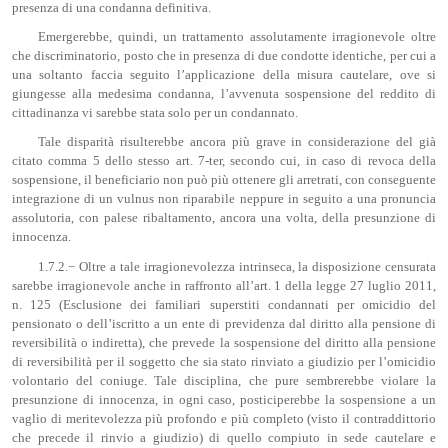
presenza di una condanna definitiva.
Emergerebbe, quindi, un trattamento assolutamente irragionevole oltre
che discriminatorio, posto che in presenza di due condotte identiche, per cui a
una soltanto faccia seguito l’applicazione della misura cautelare, ove si
giungesse alla medesima condanna, l’avvenuta sospensione del reddito di
cittadinanza vi sarebbe stata solo per un condannato.
Tale disparità risulterebbe ancora più grave in considerazione del già
citato comma 5 dello stesso art. 7-ter, secondo cui, in caso di revoca della
sospensione, il beneficiario non può più ottenere gli arretrati, con conseguente
integrazione di un vulnus non riparabile neppure in seguito a una pronuncia
assolutoria, con palese ribaltamento, ancora una volta, della presunzione di
innocenza.
1.7.2.− Oltre a tale irragionevolezza intrinseca, la disposizione censurata
sarebbe irragionevole anche in raffronto all’art. 1 della legge 27 luglio 2011,
n. 125 (Esclusione dei familiari superstiti condannati per omicidio del
pensionato o dell’iscritto a un ente di previdenza dal diritto alla pensione di
reversibilità o indiretta), che prevede la sospensione del diritto alla pensione
di reversibilità per il soggetto che sia stato rinviato a giudizio per l’omicidio
volontario del coniuge. Tale disciplina, che pure sembrerebbe violare la
presunzione di innocenza, in ogni caso, posticiperebbe la sospensione a un
vaglio di meritevolezza più profondo e più completo (visto il contraddittorio
che precede il rinvio a giudizio) di quello compiuto in sede cautelare e