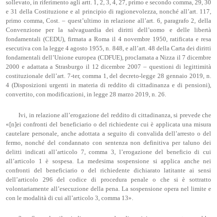
sollevato, in riferimento agli artt. 1, 2, 3, 4, 27, primo e secondo comma, 29, 30
e 31 della Costituzione e al principio di ragionevolezza, nonché all’art. 117,
primo comma, Cost. – quest’ultimo in relazione all’art. 6, paragrafo 2, della
Convenzione per la salvaguardia dei diritti dell’uomo e delle libertà
fondamentali (CEDU), firmata a Roma il 4 novembre 1950, ratificata e resa
esecutiva con la legge 4 agosto 1955, n. 848, e all’art. 48 della Carta dei diritti
fondamentali dell’Unione europea (CDFUE), proclamata a Nizza il 7 dicembre
2000 e adattata a Strasburgo il 12 dicembre 2007 – questioni di legittimità
costituzionale dell’art. 7-ter, comma 1, del decreto-legge 28 gennaio 2019, n.
4 (Disposizioni urgenti in materia di reddito di cittadinanza e di pensioni),
convertito, con modificazioni, in legge 28 marzo 2019, n. 26.
Ivi, in relazione all’erogazione del reddito di cittadinanza, si prevede che
«[n]ei confronti del beneficiario o del richiedente cui è applicata una misura
cautelare personale, anche adottata a seguito di convalida dell’arresto o del
fermo, nonché del condannato con sentenza non definitiva per taluno dei
delitti indicati all’articolo 7, comma 3, l’erogazione del beneficio di cui
all’articolo 1 è sospesa. La medesima sospensione si applica anche nei
confronti del beneficiario o del richiedente dichiarato latitante ai sensi
dell’articolo 296 del codice di procedura penale o che si è sottratto
volontariamente all’esecuzione della pena. La sospensione opera nel limite e
con le modalità di cui all’articolo 3, comma 13».