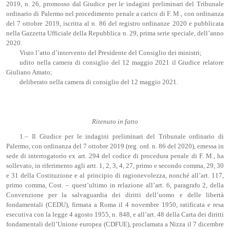
2019, n. 26, promosso dal Giudice per le indagini preliminari del Tribunale
ordinario di Palermo nel procedimento penale a carico di F. M., con ordinanza
del 7 ottobre 2019, iscritta al n. 86 del registro ordinanze 2020 e pubblicata
nella Gazzetta Ufficiale della Repubblica n. 29, prima serie speciale, dell’anno
2020.
Visto l’atto d’intervento del Presidente del Consiglio dei ministri;
udito nella camera di consiglio del 12 maggio 2021 il Giudice relatore
Giuliano Amato;
deliberato nella camera di consiglio del 12 maggio 2021.
Ritenuto in fatto
1.– Il Giudice per le indagini preliminari del Tribunale ordinario di
Palermo, con ordinanza del 7 ottobre 2019 (reg. ord. n. 86 del 2020), emessa in
sede di interrogatorio ex art. 294 del codice di procedura penale di F. M., ha
sollevato, in riferimento agli artt. 1, 2, 3, 4, 27, primo e secondo comma, 29, 30
e 31 della Costituzione e al principio di ragionevolezza, nonché all’art. 117,
primo comma, Cost. – quest’ultimo in relazione all’art. 6, paragrafo 2, della
Convenzione per la salvaguardia dei diritti dell’uomo e delle libertà
fondamentali (CEDU), firmata a Roma il 4 novembre 1950, ratificata e resa
esecutiva con la legge 4 agosto 1955, n. 848, e all’art. 48 della Carta dei diritti
fondamentali dell’Unione europea (CDFUE), proclamata a Nizza il 7 dicembre