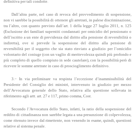
definitiva per tali condotte.
Dall’altra parte, nel caso di revoca del provvedimento di sospensione,
non vi sarebbe la possibilità di ottenere gli arretrati, in palese discriminazione,
tra l’altro, con quanto previsto dall’art. 1 della legge 27 luglio 2011, n. 125
(Esclusione dei familiari superstiti condannati per omicidio del pensionato o
dell’iscritto a un ente di previdenza dal diritto alla pensione di reversibilità o
indiretta), ove si prevede la sospensione del diritto alla pensione di
reversibilità per il soggetto che sia stato rinviato a giudizio per l’omicidio
volontario del coniuge (con un vaglio di meritevolezza quindi più profondo e
più completo di quello compiuto in sede cautelare), con la possibilità però di
ricevere le somme arretrate in caso di proscioglimento definitivo.
3.− In via preliminare va respinta l’eccezione d’inammissibilità del
Presidente del Consiglio dei ministri, intervenuto in giudizio per mezzo
dell’Avvocatura generale dello Stato, relativa alla questione sollevata in
riferimento agli artt. art. 27 e 117, primo comma, Cost.
Secondo l’Avvocatura dello Stato, infatti, la ratio della sospensione del
reddito di cittadinanza non sarebbe legata a una presunzione di colpevolezza,
come ritenuto invece dal rimettente, non venendo in esame, quindi, questioni
relative al sistema penale.