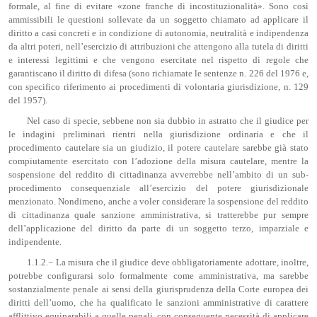
formale, al fine di evitare «zone franche di incostituzionalità». Sono così
ammissibili le questioni sollevate da un soggetto chiamato ad applicare il
diritto a casi concreti e in condizione di autonomia, neutralità e indipendenza
da altri poteri, nell’esercizio di attribuzioni che attengono alla tutela di diritti
e interessi legittimi e che vengono esercitate nel rispetto di regole che
garantiscano il diritto di difesa (sono richiamate le sentenze n. 226 del 1976 e,
con specifico riferimento ai procedimenti di volontaria giurisdizione, n. 129
del 1957).
Nel caso di specie, sebbene non sia dubbio in astratto che il giudice per
le indagini preliminari rientri nella giurisdizione ordinaria e che il
procedimento cautelare sia un giudizio, il potere cautelare sarebbe già stato
compiutamente esercitato con l’adozione della misura cautelare, mentre la
sospensione del reddito di cittadinanza avverrebbe nell’ambito di un sub­
procedimento consequenziale all’esercizio del potere giurisdizionale
menzionato. Nondimeno, anche a voler considerare la sospensione del reddito
di cittadinanza quale sanzione amministrativa, si tratterebbe pur sempre
dell’applicazione del diritto da parte di un soggetto terzo, imparziale e
indipendente.
1.1.2.− La misura che il giudice deve obbligatoriamente adottare, inoltre,
potrebbe configurarsi solo formalmente come amministrativa, ma sarebbe
sostanzialmente penale ai sensi della giurisprudenza della Corte europea dei
diritti dell’uomo, che ha qualificato le sanzioni amministrative di carattere
afflittivo equiparabili a quelle penali, con conseguente necessità di applicare