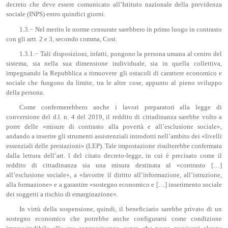
decreto che deve essere comunicato all’Istituto nazionale della previdenza
sociale (INPS) entro quindici giorni.
1.3.− Nel merito le norme censurate sarebbero in primo luogo in contrasto
con gli artt. 2 e 3, secondo comma, Cost.
1.3.1.− Tali disposizioni, infatti, pongono la persona umana al centro del
sistema, sia nella sua dimensione individuale, sia in quella collettiva,
impegnando la Repubblica a rimuovere gli ostacoli di carattere economico e
sociale che fungono da limite, tra le altre cose, appunto al pieno sviluppo
della persona.
Come confermerebbero anche i lavori preparatori alla legge di
conversione del d.l. n. 4 del 2019, il reddito di cittadinanza sarebbe volto a
porre delle «misure di contrasto alla povertà e all’esclusione sociale»,
andando a inserire gli strumenti assistenziali introdotti nell’ambito dei «livelli
essenziali delle prestazioni» (LEP). Tale impostazione risulterebbe confermata
dalla lettura dell’art. l del citato decreto-legge, in cui è precisato come il
reddito di cittadinanza sia una misura destinata al «contrasto […]
all’esclusione sociale», a «favorire il diritto all’informazione, all’istruzione,
alla formazione» e a garantire «sostegno economico e […] inserimento sociale
dei soggetti a rischio di emarginazione».
In virtù della sospensione, quindi, il beneficiario sarebbe privato di un
sostegno economico che potrebbe anche configurarsi come condizione