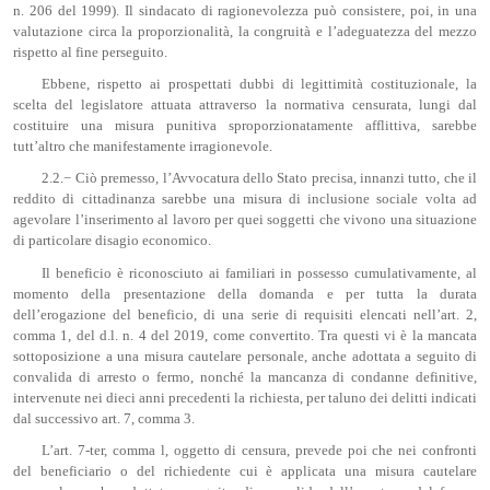
n. 206 del 1999). Il sindacato di ragionevolezza può consistere, poi, in una
valutazione circa la proporzionalità, la congruità e l’adeguatezza del mezzo
rispetto al fine perseguito.
Ebbene, rispetto ai prospettati dubbi di legittimità costituzionale, la
scelta del legislatore attuata attraverso la normativa censurata, lungi dal
costituire una misura punitiva sproporzionatamente afflittiva, sarebbe
tutt’altro che manifestamente irragionevole.
2.2.− Ciò premesso, l’Avvocatura dello Stato precisa, innanzi tutto, che il
reddito di cittadinanza sarebbe una misura di inclusione sociale volta ad
agevolare l’inserimento al lavoro per quei soggetti che vivono una situazione
di particolare disagio economico.
Il beneficio è riconosciuto ai familiari in possesso cumulativamente, al
momento della presentazione della domanda e per tutta la durata
dell’erogazione del beneficio, di una serie di requisiti elencati nell’art. 2,
comma 1, del d.l. n. 4 del 2019, come convertito. Tra questi vi è la mancata
sottoposizione a una misura cautelare personale, anche adottata a seguito di
convalida di arresto o fermo, nonché la mancanza di condanne definitive,
intervenute nei dieci anni precedenti la richiesta, per taluno dei delitti indicati
dal successivo art. 7, comma 3.
L’art. 7-ter, comma l, oggetto di censura, prevede poi che nei confronti
del beneficiario o del richiedente cui è applicata una misura cautelare