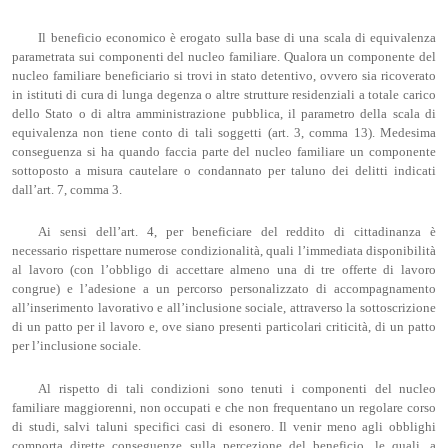
Il beneficio economico è erogato sulla base di una scala di equivalenza
parametrata sui componenti del nucleo familiare. Qualora un componente del
nucleo familiare beneficiario si trovi in stato detentivo, ovvero sia ricoverato
in istituti di cura di lunga degenza o altre strutture residenziali a totale carico
dello Stato o di altra amministrazione pubblica, il parametro della scala di
equivalenza non tiene conto di tali soggetti (art. 3, comma 13). Medesima
conseguenza si ha quando faccia parte del nucleo familiare un componente
sottoposto a misura cautelare o condannato per taluno dei delitti indicati
dall’art. 7, comma 3.
Ai sensi dell’art. 4, per beneficiare del reddito di cittadinanza è
necessario rispettare numerose condizionalità, quali l’immediata disponibilità
al lavoro (con l’obbligo di accettare almeno una di tre offerte di lavoro
congrue) e l’adesione a un percorso personalizzato di accompagnamento
all’inserimento lavorativo e all’inclusione sociale, attraverso la sottoscrizione
di un patto per il lavoro e, ove siano presenti particolari criticità, di un patto
per l’inclusione sociale.
Al rispetto di tali condizioni sono tenuti i componenti del nucleo
familiare maggiorenni, non occupati e che non frequentano un regolare corso
di studi, salvi taluni specifici casi di esonero. Il venir meno agli obblighi
comporta dirette conseguenze sulla percezione del beneficio, le quali, a