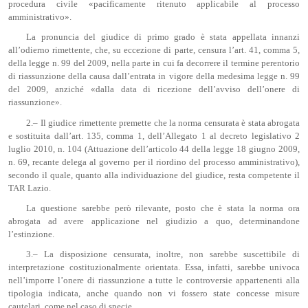
procedura civile «pacificamente ritenuto applicabile al processo
amministrativo».
La pronuncia del giudice di primo grado è stata appellata innanzi
all’odierno rimettente, che, su eccezione di parte, censura l’art. 41, comma 5,
della legge n. 99 del 2009, nella parte in cui fa decorrere il termine perentorio
di riassunzione della causa dall’entrata in vigore della medesima legge n. 99
del 2009, anziché «dalla data di ricezione dell’avviso dell’onere di
riassunzione».
2.– Il giudice rimettente premette che la norma censurata è stata abrogata
e sostituita dall’art. 135, comma 1, dell’Allegato 1 al decreto legislativo 2
luglio 2010, n. 104 (Attuazione dell’articolo 44 della legge 18 giugno 2009,
n. 69, recante delega al governo per il riordino del processo amministrativo),
secondo il quale, quanto alla individuazione del giudice, resta competente il
TAR Lazio.
La questione sarebbe però rilevante, posto che è stata la norma ora
abrogata ad avere applicazione nel giudizio a quo, determinandone
l’estinzione.
3.– La disposizione censurata, inoltre, non sarebbe suscettibile di
interpretazione costituzionalmente orientata. Essa, infatti, sarebbe univoca
nell’imporre l’onere di riassunzione a tutte le controversie appartenenti alla
tipologia indicata, anche quando non vi fossero state concesse misure
cautelari, come nel caso di specie.