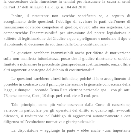
la concessione della rimessione in termini per riassumere la causa ai sensi
dell’art. 37 dell’Allegato 1 al d.lgs. n. 104 del 2010.
Inoltre, il rimettente non avrebbe specificato se, a seguito di
accoglimento delle questioni, l’obbligo di avvisare le parti dell’onere di
riassunzione dovrebbe competere al giudice, ovvero alla sua segreteria. Ciò
comporterebbe l’inammissibilità per «invasione del potere legislativo» e
«difetto di legittimazione del Giudice a quo a prefigurare e modulare il tipo e
il contenuto di decisione da adottarsi dalla Corte costituzionale».
Le questioni sarebbero inammissibili anche per difetto di motivazione
sulla non manifesta infondatezza, posto che il giudice rimettente si sarebbe
limitato a richiamare la precedente giurisprudenza costituzionale, senza offrire
altri argomenti a sostegno del dubbio di costituzionalità.
Le questioni sarebbero altresì infondate, poiché il loro accoglimento si
porrebbe in contrasto con il principio che assume la generale conoscenza della
legge, e dunque – secondo Terna-Rete elettrica nazionale spa – con gli artt.
73, terzo comma, Cost., 10 disp. prel. cod. civ. e 5 cod. pen.
Tale principio, come più volte osservato dalla Corte di cassazione,
varrebbe in particolare per gli operatori del diritto e, quanto agli avvocati
difensori, si tradurrebbe nell’obbligo di aggiornarsi autonomamente e con
diligenza sull’evoluzione normativa e giurisprudenziale.
La disposizione – aggiunge la parte – ebbe anche «una importante