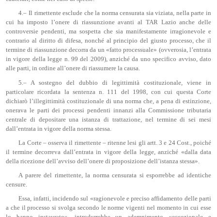
4.– Il rimettente esclude che la norma censurata sia viziata, nella parte in
cui ha imposto l’onere di riassunzione avanti al TAR Lazio anche delle
controversie pendenti, ma sospetta che sia manifestamente irragionevole e
contrario al diritto di difesa, nonché al principio del giusto processo, che il
termine di riassunzione decorra da un «fatto processuale» (ovverosia, l’entrata
in vigore della legge n. 99 del 2009), anziché da uno specifico avviso, dato
alle parti, in ordine all’onere di riassumere la causa.
5.– A sostegno del dubbio di legittimità costituzionale, viene in
particolare ricordata la sentenza n. 111 del 1998, con cui questa Corte
dichiarò l’illegittimità costituzionale di una norma che, a pena di estinzione,
onerava le parti dei processi pendenti innanzi alla Commissione tributaria
centrale di depositare una istanza di trattazione, nel termine di sei mesi
dall’entrata in vigore della norma stessa.
La Corte – osserva il rimettente – ritenne lesi gli artt. 3 e 24 Cost., poiché
il termine decorreva dall’entrata in vigore della legge, anziché «dalla data
della ricezione dell’avviso dell’onere di proposizione dell’istanza stessa».
A parere del rimettente, la norma censurata si esporrebbe ad identiche
censure.
Essa, infatti, incidendo sul «ragionevole e preciso affidamento delle parti
a che il processo si svolga secondo le norme vigenti nel momento in cui esse