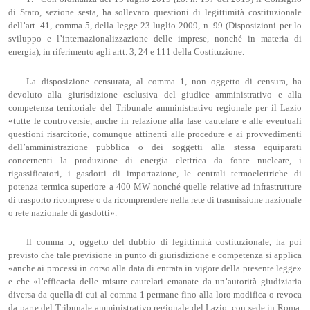
di Stato, sezione sesta, ha sollevato questioni di legittimità costituzionale
dell’art. 41, comma 5, della legge 23 luglio 2009, n. 99 (Disposizioni per lo
sviluppo e l’internazionalizzazione delle imprese, nonché in materia di
energia), in riferimento agli artt. 3, 24 e 111 della Costituzione.
La disposizione censurata, al comma 1, non oggetto di censura, ha
devoluto alla giurisdizione esclusiva del giudice amministrativo e alla
competenza territoriale del Tribunale amministrativo regionale per il Lazio
«tutte le controversie, anche in relazione alla fase cautelare e alle eventuali
questioni risarcitorie, comunque attinenti alle procedure e ai provvedimenti
dell’amministrazione pubblica o dei soggetti alla stessa equiparati
concernenti la produzione di energia elettrica da fonte nucleare, i
rigassificatori, i gasdotti di importazione, le centrali termoelettriche di
potenza termica superiore a 400 MW nonché quelle relative ad infrastrutture
di trasporto ricomprese o da ricomprendere nella rete di trasmissione nazionale
o rete nazionale di gasdotti».
Il comma 5, oggetto del dubbio di legittimità costituzionale, ha poi
previsto che tale previsione in punto di giurisdizione e competenza si applica
«anche ai processi in corso alla data di entrata in vigore della presente legge»
e che «l’efficacia delle misure cautelari emanate da un’autorità giudiziaria
diversa da quella di cui al comma 1 permane fino alla loro modifica o revoca
da parte del Tribunale amministrativo regionale del Lazio, con sede in Roma,