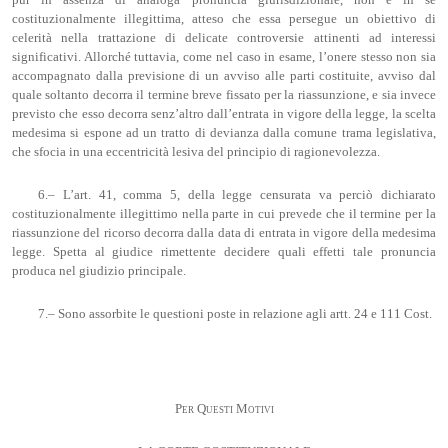
pur in assenza di analoga pronuncia giurisdizionale, non è in sé
costituzionalmente illegittima, atteso che essa persegue un obiettivo di
celerità nella trattazione di delicate controversie attinenti ad interessi
significativi. Allorché tuttavia, come nel caso in esame, l’onere stesso non sia
accompagnato dalla previsione di un avviso alle parti costituite, avviso dal
quale soltanto decorra il termine breve fissato per la riassunzione, e sia invece
previsto che esso decorra senz’altro dall’entrata in vigore della legge, la scelta
medesima si espone ad un tratto di devianza dalla comune trama legislativa,
che sfocia in una eccentricità lesiva del principio di ragionevolezza.
6.– L’art. 41, comma 5, della legge censurata va perciò dichiarato
costituzionalmente illegittimo nella parte in cui prevede che il termine per la
riassunzione del ricorso decorra dalla data di entrata in vigore della medesima
legge. Spetta al giudice rimettente decidere quali effetti tale pronuncia
produca nel giudizio principale.
7.– Sono assorbite le questioni poste in relazione agli artt. 24 e 111 Cost.
Per Questi Motivi