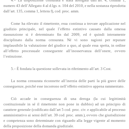
4.– La disposizione censurata è stata abrogata dall’art. 4, comma 1,
numero 43 dell’Allegato 4 al d.lgs. n. 104 del 2010, e nella sostanza riprodotta
dall’art. 135, comma 1, lettera f), cod. proc. amm.
Come ha rilevato il rimettente, essa continua a trovare applicazione nel
giudizio principale, nel quale l’effetto estintivo causato dalla omessa
riassunzione si è determinato fin dal 2009, ed è quindi interamente
disciplinato dalla norma censurata. Né vi sono ragioni per reputare
implausibile la valutazione del giudice a quo, al quale essa spetta, in ordine
all’effetto processuale conseguente all’inosservanza dell’onere, ovvero
l’estinzione.
5.– È fondata la questione sollevata in riferimento all’art. 3 Cost.
La norma censurata riconnette all’inerzia delle parti la più grave delle
conseguenze, poiché esse incorrono nell’effetto estintivo appena rammentato.
Ciò accade in conseguenza di una deroga (la cui legittimità
costituzionale in sé il rimettente non pone in dubbio) ad un principio di
carattere generale (codificato dall’art 5 cod. proc. civ. e applicabile al processo
amministrativo ai sensi dell’art. 39 cod. proc. amm.), ovvero che giurisdizione
e competenza sono determinate con riguardo alla legge vigente al momento
della proposizione della domanda giudiziale.