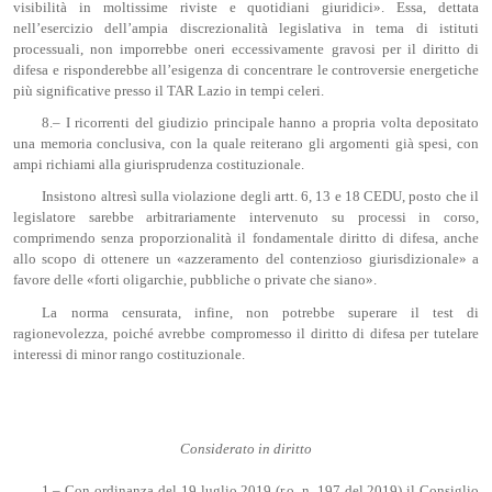
visibilità in moltissime riviste e quotidiani giuridici». Essa, dettata
nell’esercizio dell’ampia discrezionalità legislativa in tema di istituti
processuali, non imporrebbe oneri eccessivamente gravosi per il diritto di
difesa e risponderebbe all’esigenza di concentrare le controversie energetiche
più significative presso il TAR Lazio in tempi celeri.
8.– I ricorrenti del giudizio principale hanno a propria volta depositato
una memoria conclusiva, con la quale reiterano gli argomenti già spesi, con
ampi richiami alla giurisprudenza costituzionale.
Insistono altresì sulla violazione degli artt. 6, 13 e 18 CEDU, posto che il
legislatore sarebbe arbitrariamente intervenuto su processi in corso,
comprimendo senza proporzionalità il fondamentale diritto di difesa, anche
allo scopo di ottenere un «azzeramento del contenzioso giurisdizionale» a
favore delle «forti oligarchie, pubbliche o private che siano».
La norma censurata, infine, non potrebbe superare il test di
ragionevolezza, poiché avrebbe compromesso il diritto di difesa per tutelare
interessi di minor rango costituzionale.
Considerato in diritto
1.– Con ordinanza del 19 luglio 2019 (r.o. n. 197 del 2019) il Consiglio