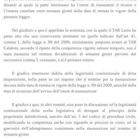
dinanzi al quale la parte interessata ha l’onere di riassumere il ricorso e
l’istanza cautelare entro sessanta giorni dalla data di entrata in vigore della
presente legge».
Nel giudizio a quo è appellata la sentenza, con la quale il TAR Lazio ha
preso atto che una controversia rientrante tra quelle indicate dall’art. 41,
comma 1, della legge n. 99 del 2009, inizialmente proposta avanti al TAR
Calabria, secondo il riparto della competenza vigente ratione temporis, non è
stata riassunta nel termine decadenziale di sessanta giorni previsto dal
successivo comma 5, censurato, e si è pertanto estinta.
Il giudice rimettente dubita della legittimità costituzionale di detta
disposizione, nella parte in cui impone che il termine per la riassunzione
decorra dalla data di entrata in vigore della legge n. 99 del 2009, anziché dalla
data di ricezione dell’avviso dell’onere di riassunzione.
Il giudice a quo, in altri termini, non pone in discussione né la legittimità
costituzionale della scelta legislativa di derogare al principio della
perpetuatio iurisdictionis, sancito dall’art. 5 del codice di procedura civile,
modificando la competenza anche con riguardo ai processi in corso; né la
gravosità dell’adempimento consistente nella riassunzione nel termine di
sessanta giorni.