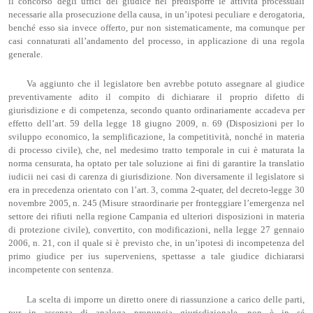
il concorso degli uffici del giudice nel predisporre le attività processuali
necessarie alla prosecuzione della causa, in un’ipotesi peculiare e derogatoria,
benché esso sia invece offerto, pur non sistematicamente, ma comunque per
casi connaturati all’andamento del processo, in applicazione di una regola
generale.
Va aggiunto che il legislatore ben avrebbe potuto assegnare al giudice
preventivamente adito il compito di dichiarare il proprio difetto di
giurisdizione e di competenza, secondo quanto ordinariamente accadeva per
effetto dell’art. 59 della legge 18 giugno 2009, n. 69 (Disposizioni per lo
sviluppo economico, la semplificazione, la competitività, nonché in materia
di processo civile), che, nel medesimo tratto temporale in cui è maturata la
norma censurata, ha optato per tale soluzione ai fini di garantire la translatio
iudicii nei casi di carenza di giurisdizione. Non diversamente il legislatore si
era in precedenza orientato con l’art. 3, comma 2-quater, del decreto-legge 30
novembre 2005, n. 245 (Misure straordinarie per fronteggiare l’emergenza nel
settore dei rifiuti nella regione Campania ed ulteriori disposizioni in materia
di protezione civile), convertito, con modificazioni, nella legge 27 gennaio
2006, n. 21, con il quale si è previsto che, in un’ipotesi di incompetenza del
primo giudice per ius superveniens, spettasse a tale giudice dichiararsi
incompetente con sentenza.
La scelta di imporre un diretto onere di riassunzione a carico delle parti,