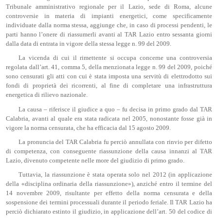
Tribunale amministrativo regionale per il Lazio, sede di Roma, alcune
controversie in materia di impianti energetici, come specificamente
individuate dalla norma stessa, aggiunge che, in caso di processi pendenti, le
parti hanno l’onere di riassumerli avanti al TAR Lazio entro sessanta giorni
dalla data di entrata in vigore della stessa legge n. 99 del 2009.
La vicenda di cui il rimettente si occupa concerne una controversia
regolata dall’art. 41, comma 5, della menzionata legge n. 99 del 2009, poiché
sono censurati gli atti con cui è stata imposta una servitù di elettrodotto sui
fondi di proprietà dei ricorrenti, al fine di completare una infrastruttura
energetica di rilievo nazionale.
La causa – riferisce il giudice a quo – fu decisa in primo grado dal TAR
Calabria, avanti al quale era stata radicata nel 2005, nonostante fosse già in
vigore la norma censurata, che ha efficacia dal 15 agosto 2009.
La pronuncia del TAR Calabria fu perciò annullata con rinvio per difetto
di competenza, con conseguente riassunzione della causa innanzi al TAR
Lazio, divenuto competente nelle more del giudizio di primo grado.
Tuttavia, la riassunzione è stata operata solo nel 2012 (in applicazione
della «disciplina ordinaria della riassunzione»), anziché entro il termine del
14 novembre 2009, risultante per effetto della norma censurata e della
sospensione dei termini processuali durante il periodo feriale. Il TAR Lazio ha
perciò dichiarato estinto il giudizio, in applicazione dell’art. 50 del codice di