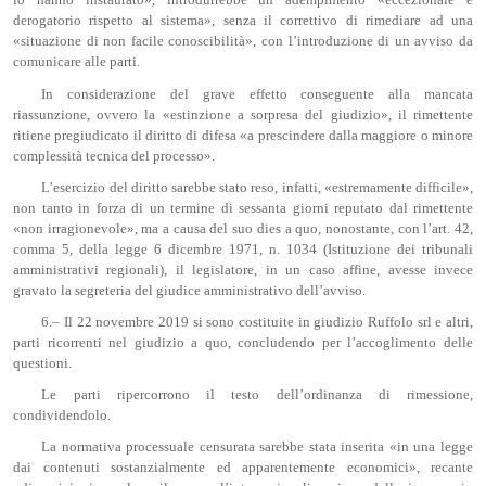
lo hanno instaurato», introdurrebbe un adempimento «eccezionale e
derogatorio rispetto al sistema», senza il correttivo di rimediare ad una
«situazione di non facile conoscibilità», con l’introduzione di un avviso da
comunicare alle parti.
In considerazione del grave effetto conseguente alla mancata
riassunzione, ovvero la «estinzione a sorpresa del giudizio», il rimettente
ritiene pregiudicato il diritto di difesa «a prescindere dalla maggiore o minore
complessità tecnica del processo».
L’esercizio del diritto sarebbe stato reso, infatti, «estremamente difficile»,
non tanto in forza di un termine di sessanta giorni reputato dal rimettente
«non irragionevole», ma a causa del suo dies a quo, nonostante, con l’art. 42,
comma 5, della legge 6 dicembre 1971, n. 1034 (Istituzione dei tribunali
amministrativi regionali), il legislatore, in un caso affine, avesse invece
gravato la segreteria del giudice amministrativo dell’avviso.
6.– Il 22 novembre 2019 si sono costituite in giudizio Ruffolo srl e altri,
parti ricorrenti nel giudizio a quo, concludendo per l’accoglimento delle
questioni.
Le parti ripercorrono il testo dell’ordinanza di rimessione,
condividendolo.
La normativa processuale censurata sarebbe stata inserita «in una legge
dai contenuti sostanzialmente ed apparentemente economici», recante