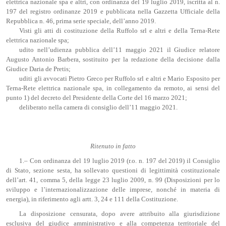
elettrica nazionale spa e altri, con ordinanza del 19 luglio 2019, iscritta al n.
197 del registro ordinanze 2019 e pubblicata nella Gazzetta Ufficiale della
Repubblica n. 46, prima serie speciale, dell’anno 2019.
Visti gli atti di costituzione della Ruffolo srl e altri e della Terna-Rete
elettrica nazionale spa;
udito nell’udienza pubblica dell’11 maggio 2021 il Giudice relatore
Augusto Antonio Barbera, sostituito per la redazione della decisione dalla
Giudice Daria de Pretis;
uditi gli avvocati Pietro Greco per Ruffolo srl e altri e Mario Esposito per
Terna-Rete elettrica nazionale spa, in collegamento da remoto, ai sensi del
punto 1) del decreto del Presidente della Corte del 16 marzo 2021;
deliberato nella camera di consiglio dell’11 maggio 2021.
Ritenuto in fatto
1.– Con ordinanza del 19 luglio 2019 (r.o. n. 197 del 2019) il Consiglio
di Stato, sezione sesta, ha sollevato questioni di legittimità costituzionale
dell’art. 41, comma 5, della legge 23 luglio 2009, n. 99 (Disposizioni per lo
sviluppo e l’internazionalizzazione delle imprese, nonché in materia di
energia), in riferimento agli artt. 3, 24 e 111 della Costituzione.
La disposizione censurata, dopo avere attribuito alla giurisdizione
esclusiva del giudice amministrativo e alla competenza territoriale del