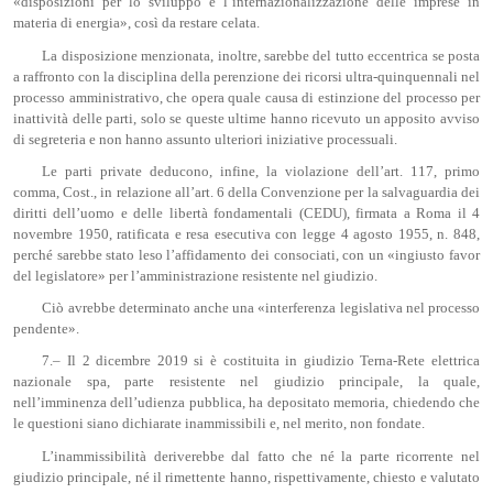
«disposizioni per lo sviluppo e l’internazionalizzazione delle imprese in
materia di energia», così da restare celata.
La disposizione menzionata, inoltre, sarebbe del tutto eccentrica se posta
a raffronto con la disciplina della perenzione dei ricorsi ultra-quinquennali nel
processo amministrativo, che opera quale causa di estinzione del processo per
inattività delle parti, solo se queste ultime hanno ricevuto un apposito avviso
di segreteria e non hanno assunto ulteriori iniziative processuali.
Le parti private deducono, infine, la violazione dell’art. 117, primo
comma, Cost., in relazione all’art. 6 della Convenzione per la salvaguardia dei
diritti dell’uomo e delle libertà fondamentali (CEDU), firmata a Roma il 4
novembre 1950, ratificata e resa esecutiva con legge 4 agosto 1955, n. 848,
perché sarebbe stato leso l’affidamento dei consociati, con un «ingiusto favor
del legislatore» per l’amministrazione resistente nel giudizio.
Ciò avrebbe determinato anche una «interferenza legislativa nel processo
pendente».
7.– Il 2 dicembre 2019 si è costituita in giudizio Terna-Rete elettrica
nazionale spa, parte resistente nel giudizio principale, la quale,
nell’imminenza dell’udienza pubblica, ha depositato memoria, chiedendo che
le questioni siano dichiarate inammissibili e, nel merito, non fondate.
L’inammissibilità deriverebbe dal fatto che né la parte ricorrente nel
giudizio principale, né il rimettente hanno, rispettivamente, chiesto e valutato