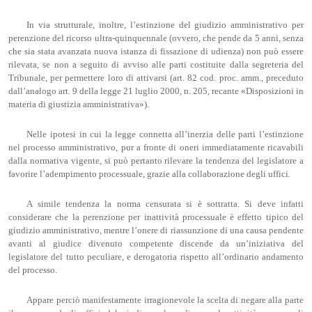
In via strutturale, inoltre, l’estinzione del giudizio amministrativo per
perenzione del ricorso ultra-quinquennale (ovvero, che pende da 5 anni, senza
che sia stata avanzata nuova istanza di fissazione di udienza) non può essere
rilevata, se non a seguito di avviso alle parti costituite dalla segreteria del
Tribunale, per permettere loro di attivarsi (art. 82 cod. proc. amm., preceduto
dall’analogo art. 9 della legge 21 luglio 2000, n. 205, recante «Disposizioni in
materia di giustizia amministrativa»).
Nelle ipotesi in cui la legge connetta all’inerzia delle parti l’estinzione
nel processo amministrativo, pur a fronte di oneri immediatamente ricavabili
dalla normativa vigente, si può pertanto rilevare la tendenza del legislatore a
favorire l’adempimento processuale, grazie alla collaborazione degli uffici.
A simile tendenza la norma censurata si è sottratta. Si deve infatti
considerare che la perenzione per inattività processuale è effetto tipico del
giudizio amministrativo, mentre l’onere di riassunzione di una causa pendente
avanti al giudice divenuto competente discende da un’iniziativa del
legislatore del tutto peculiare, e derogatoria rispetto all’ordinario andamento
del processo.
Appare perciò manifestamente irragionevole la scelta di negare alla parte