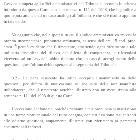
l’avviso competa agli uffici amministrativi del Tribunale, secondo lo schema
introdotto da questa Corte con la sentenza n. 111 del 1998, che il giudice a
quo reputa attenere ad un caso analogo all’odierno, e che si è risolto appunto
in tale modo.
Va aggiunto che, nelle ipotesi in cui il giudice amministrativo ravvisi la
propria incompetenza, pronuncia ordinanza, ai sensi dell’art. 15 cod. proc.
amm. È perciò evidente che il rimettente, omettendo ogni riferimento a tale
ordinaria disciplina del rilievo del difetto di competenza, e riferendosi
viceversa ad un “avviso”, abbia ritenuto che, in caso di accoglimento delle
questioni, quest’ultimo debba spettare alla segreteria del Tribunale.
3.2.– La parte resistente ha infine eccepito l’inammissibilità delle
questioni, per difetto di motivazione sul requisito della non manifesta
infondatezza, che il rimettente avrebbe illustrato con un mero rinvio alla
sentenza n. 111 del 1998 di questa Corte.
L’eccezione è infondata, poiché i richiami a tale pronuncia si inseriscono
in una trama motivazionale del tutto congrua, con cui essi sono resi calzanti
alle odierne questioni, ampiamente illustrate con riferimento ai parametri
costituzionali indicati.