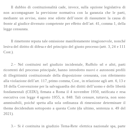
Il dubbio di costituzionalità cade, invece, sulla opzione legislativa di
non accompagnare la previsione normativa con la garanzia che le parti,
mediante un avviso, siano rese edotte dell’onere di riassumere la causa di
fronte al giudice divenuto competente per effetto dell’art. 41, comma 1, della
legge censurata.
Il rimettente reputa tale omissione manifestamente irragionevole, nonché
lesiva del diritto di difesa e del principio del giusto processo (artt. 3, 24 e 111
Cost.).
2.– Nel costituirsi nel giudizio incidentale, Ruffolo srl e altri, parti
ricorrenti del processo principale, hanno introdotto nuovi e autonomi profili
di illegittimità costituzionale della disposizione censurata, con riferimento
alla violazione dell’art. 117, primo comma, Cost., in relazione agli artt. 6, 13 e
18 della Convenzione per la salvaguardia dei diritti dell’uomo e delle libertà
fondamentali (CEDU), firmata a Roma il 4 novembre 1950, ratificata e resa
esecutiva con legge 4 agosto 1955, n. 848. Tali censure, tuttavia, non sono
ammissibili, poiché spetta alla sola ordinanza di rimessione determinare il
thema decidendum sottoposto a questa Corte (da ultimo, sentenza n. 49 del
2021).
3.– Si è costituita in giudizio Terna-Rete elettrica nazionale spa, parte