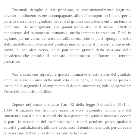
Eventuali deroghe a tale principio, se costituzionalmente legittime,
devono nondimeno essere accompagnate, allorché comportino l’onere per la
parte di riassumere il giudizio davanti al giudice competente entro un termine
perentorio, da accorgimenti che garantiscano alle parti stesse l’effettiva
conoscenza del mutamento normativo, medio tempore intervenuto. E ciò in
ragione, per un verso, del naturale affidamento che le parti ripongono nella
stabilità della competenza del giudice, una volta che il processo abbia avuto
inizio, e, per altro verso, della particolare gravità della sanzione della
decadenza che presidia il mancato adempimento dell’onere nel termine
prescritto.
Non a caso, con riguardo a ipotesi normative di estinzione del giudizio
amministrativo a causa della inattività delle parti, il legislatore ha posto a
carico delle segreterie l’adempimento di doveri informativi, volti ad agevolare
l’esercizio del diritto di difesa.
Depone nel senso anzidetto l’art. 42 della legge 6 dicembre 1971, n.
1034 (Istituzione dei tribunali amministrativi regionali), rammentato dal
rimettente, con il quale si stabilì che la segreteria del giudice dovesse avvisare
le parti, in occasione del trasferimento dei ricorsi pendenti presso qualsiasi
autorità giurisdizionale, affinché decorresse il termine perentorio per chiedere
la fissazione dell’udienza di trattazione della causa.