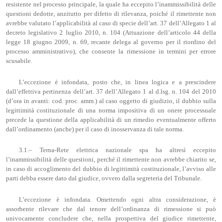
resistente nel processo principale, la quale ha eccepito l’inammissibilità delle
questioni dedotte, anzitutto per difetto di rilevanza, poiché il rimettente non
avrebbe valutato l’applicabilità al caso di specie dell’art. 37 dell’Allegato 1 al
decreto legislativo 2 luglio 2010, n. 104 (Attuazione dell’articolo 44 della
legge 18 giugno 2009, n. 69, recante delega al governo per il riordino del
processo amministrativo), che consente la rimessione in termini per errore
scusabile.
L’eccezione è infondata, posto che, in linea logica e a prescindere
dall’effettiva pertinenza dell’art. 37 dell’Allegato 1 al d.lsg. n. 104 del 2010
(d’ora in avanti: cod. proc. amm.) al caso oggetto di giudizio, il dubbio sulla
legittimità costituzionale di una norma impositiva di un onere processuale
precede la questione della applicabilità di un rimedio eventualmente offerto
dall’ordinamento (anche) per il caso di inosservanza di tale norma.
3.1.– Terna-Rete elettrica nazionale spa ha altresì eccepito
l’inammissibilità delle questioni, perché il rimettente non avrebbe chiarito se,
in caso di accoglimento del dubbio di legittimità costituzionale, l’avviso alle
parti debba essere dato dal giudice, ovvero dalla segreteria del Tribunale.
L’eccezione è infondata. Omettendo ogni altra considerazione, è
assorbente rilevare che dal tenore dell’ordinanza di rimessione si può
univocamente concludere che, nella prospettiva del giudice rimettente,