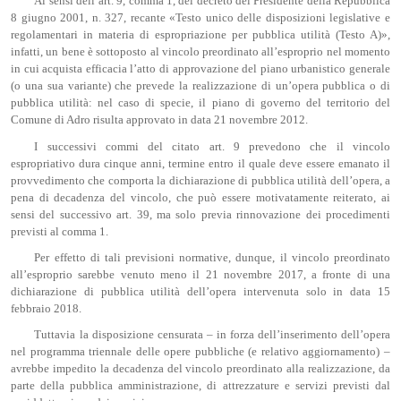
Ai sensi dell’art. 9, comma 1, del decreto del Presidente della Repubblica
8 giugno 2001, n. 327, recante «Testo unico delle disposizioni legislative e
regolamentari in materia di espropriazione per pubblica utilità (Testo A)»,
infatti, un bene è sottoposto al vincolo preordinato all’esproprio nel momento
in cui acquista efficacia l’atto di approvazione del piano urbanistico generale
(o una sua variante) che prevede la realizzazione di un’opera pubblica o di
pubblica utilità: nel caso di specie, il piano di governo del territorio del
Comune di Adro risulta approvato in data 21 novembre 2012.
I successivi commi del citato art. 9 prevedono che il vincolo
espropriativo dura cinque anni, termine entro il quale deve essere emanato il
provvedimento che comporta la dichiarazione di pubblica utilità dell’opera, a
pena di decadenza del vincolo, che può essere motivatamente reiterato, ai
sensi del successivo art. 39, ma solo previa rinnovazione dei procedimenti
previsti al comma 1.
Per effetto di tali previsioni normative, dunque, il vincolo preordinato
all’esproprio sarebbe venuto meno il 21 novembre 2017, a fronte di una
dichiarazione di pubblica utilità dell’opera intervenuta solo in data 15
febbraio 2018.
Tuttavia la disposizione censurata – in forza dell’inserimento dell’opera
nel programma triennale delle opere pubbliche (e relativo aggiornamento) –
avrebbe impedito la decadenza del vincolo preordinato alla realizzazione, da
parte della pubblica amministrazione, di attrezzature e servizi previsti dal