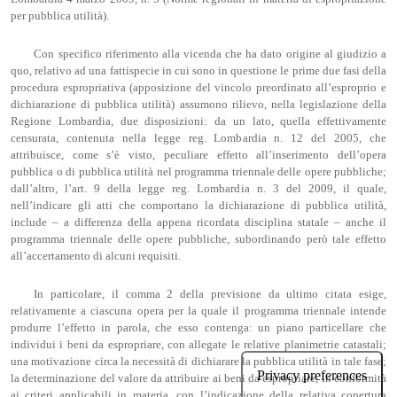
per pubblica utilità).
Con specifico riferimento alla vicenda che ha dato origine al giudizio a
quo, relativo ad una fattispecie in cui sono in questione le prime due fasi della
procedura espropriativa (apposizione del vincolo preordinato all’esproprio e
dichiarazione di pubblica utilità) assumono rilievo, nella legislazione della
Regione Lombardia, due disposizioni: da un lato, quella effettivamente
censurata, contenuta nella legge reg. Lombardia n. 12 del 2005, che
attribuisce, come s’è visto, peculiare effetto all’inserimento dell’opera
pubblica o di pubblica utilità nel programma triennale delle opere pubbliche;
dall’altro, l’art. 9 della legge reg. Lombardia n. 3 del 2009, il quale,
nell’indicare gli atti che comportano la dichiarazione di pubblica utilità,
include – a differenza della appena ricordata disciplina statale – anche il
programma triennale delle opere pubbliche, subordinando però tale effetto
all’accertamento di alcuni requisiti.
In particolare, il comma 2 della previsione da ultimo citata esige,
relativamente a ciascuna opera per la quale il programma triennale intende
produrre l’effetto in parola, che esso contenga: un piano particellare che
individui i beni da espropriare, con allegate le relative planimetrie catastali;
una motivazione circa la necessità di dichiarare la pubblica utilità in tale fase;
la determinazione del valore da attribuire ai beni da espropriare, in conformità
ai criteri applicabili in materia, con l’indicazione della relativa copertura