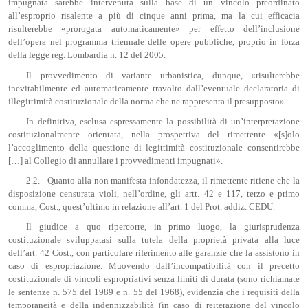
impugnata sarebbe intervenuta sulla base di un vincolo preordinato
all’esproprio risalente a più di cinque anni prima, ma la cui efficacia
risulterebbe «prorogata automaticamente» per effetto dell’inclusione
dell’opera nel programma triennale delle opere pubbliche, proprio in forza
della legge reg. Lombardia n. 12 del 2005.
Il provvedimento di variante urbanistica, dunque, «risulterebbe
inevitabilmente ed automaticamente travolto dall’eventuale declaratoria di
illegittimità costituzionale della norma che ne rappresenta il presupposto».
In definitiva, esclusa espressamente la possibilità di un’interpretazione
costituzionalmente orientata, nella prospettiva del rimettente «[s]olo
l’accoglimento della questione di legittimità costituzionale consentirebbe
[…] al Collegio di annullare i provvedimenti impugnati».
2.2.– Quanto alla non manifesta infondatezza, il rimettente ritiene che la
disposizione censurata violi, nell’ordine, gli artt. 42 e 117, terzo e primo
comma, Cost., quest’ultimo in relazione all’art. 1 del Prot. addiz. CEDU.
Il giudice a quo ripercorre, in primo luogo, la giurisprudenza
costituzionale sviluppatasi sulla tutela della proprietà privata alla luce
dell’art. 42 Cost., con particolare riferimento alle garanzie che la assistono in
caso di espropriazione. Muovendo dall’incompatibilità con il precetto
costituzionale di vincoli espropriativi senza limiti di durata (sono richiamate
le sentenze n. 575 del 1989 e n. 55 del 1968), evidenzia che i requisiti della
temporaneità e della indennizzabilità (in caso di reiterazione del vincolo