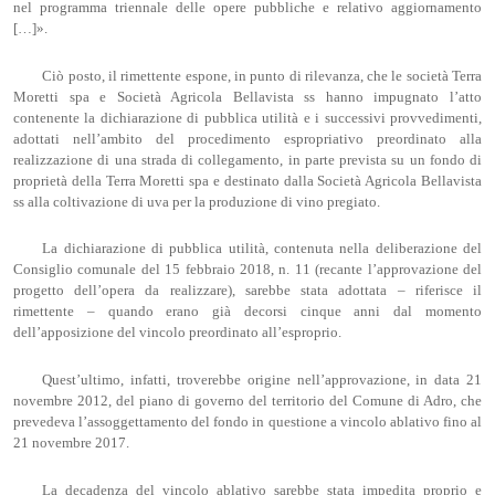
nel programma triennale delle opere pubbliche e relativo aggiornamento
[…]».
Ciò posto, il rimettente espone, in punto di rilevanza, che le società Terra
Moretti spa e Società Agricola Bellavista ss hanno impugnato l’atto
contenente la dichiarazione di pubblica utilità e i successivi provvedimenti,
adottati nell’ambito del procedimento espropriativo preordinato alla
realizzazione di una strada di collegamento, in parte prevista su un fondo di
proprietà della Terra Moretti spa e destinato dalla Società Agricola Bellavista
ss alla coltivazione di uva per la produzione di vino pregiato.
La dichiarazione di pubblica utilità, contenuta nella deliberazione del
Consiglio comunale del 15 febbraio 2018, n. 11 (recante l’approvazione del
progetto dell’opera da realizzare), sarebbe stata adottata – riferisce il
rimettente – quando erano già decorsi cinque anni dal momento
dell’apposizione del vincolo preordinato all’esproprio.
Quest’ultimo, infatti, troverebbe origine nell’approvazione, in data 21
novembre 2012, del piano di governo del territorio del Comune di Adro, che
prevedeva l’assoggettamento del fondo in questione a vincolo ablativo fino al
21 novembre 2017.
La decadenza del vincolo ablativo sarebbe stata impedita proprio e