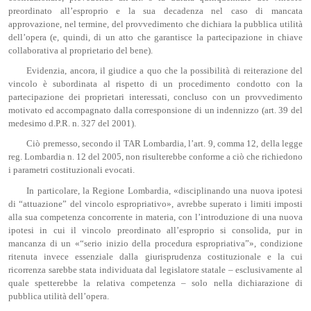
preordinato all’esproprio e la sua decadenza nel caso di mancata
approvazione, nel termine, del provvedimento che dichiara la pubblica utilità
dell’opera (e, quindi, di un atto che garantisce la partecipazione in chiave
collaborativa al proprietario del bene).
Evidenzia, ancora, il giudice a quo che la possibilità di reiterazione del
vincolo è subordinata al rispetto di un procedimento condotto con la
partecipazione dei proprietari interessati, concluso con un provvedimento
motivato ed accompagnato dalla corresponsione di un indennizzo (art. 39 del
medesimo d.P.R. n. 327 del 2001).
Ciò premesso, secondo il TAR Lombardia, l’art. 9, comma 12, della legge
reg. Lombardia n. 12 del 2005, non risulterebbe conforme a ciò che richiedono
i parametri costituzionali evocati.
In particolare, la Regione Lombardia, «disciplinando una nuova ipotesi
di “attuazione” del vincolo espropriativo», avrebbe superato i limiti imposti
alla sua competenza concorrente in materia, con l’introduzione di una nuova
ipotesi in cui il vincolo preordinato all’esproprio si consolida, pur in
mancanza di un «“serio inizio della procedura espropriativa”», condizione
ritenuta invece essenziale dalla giurisprudenza costituzionale e la cui
ricorrenza sarebbe stata individuata dal legislatore statale – esclusivamente al
quale spetterebbe la relativa competenza – solo nella dichiarazione di
pubblica utilità dell’opera.