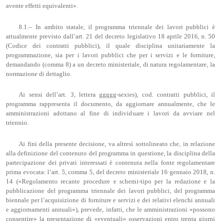
avente effetti equivalenti».
8.1.– In ambito statale, il programma triennale dei lavori pubblici è
attualmente previsto dall’art. 21 del decreto legislativo 18 aprile 2016, n. 50
(Codice dei contratti pubblici), il quale disciplina unitariamente la
programmazione, sia per i lavori pubblici che per i servizi e le forniture,
demandando (comma 8) a un decreto ministeriale, di natura regolamentare, la
normazione di dettaglio.
Ai sensi dell’art. 3, lettera ggggg-sexies), cod. contratti pubblici, il
programma rappresenta il documento, da aggiornare annualmente, che le
amministrazioni adottano al fine di individuare i lavori da avviare nel
triennio.
Ai fini della presente decisione, va altresì sottolineato che, in relazione
alla definizione del contenuto del programma in questione, la disciplina della
partecipazione dei privati interessati è contenuta nella fonte regolamentare
prima evocata: l’art. 5, comma 5, del decreto ministeriale 16 gennaio 2018, n.
14 («Regolamento recante procedure e schemi-tipo per la redazione e la
pubblicazione del programma triennale dei lavori pubblici, del programma
biennale per l’acquisizione di forniture e servizi e dei relativi elenchi annuali
e aggiornamenti annuali»), prevede, infatti, che le amministrazioni «possono
consentire» la presentazione di «eventuali» osservazioni entro trenta giorni