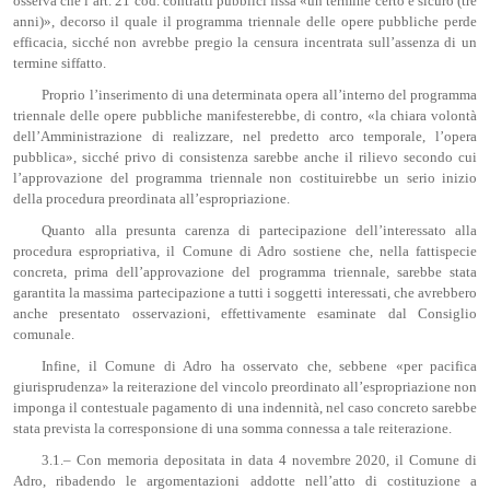
osserva che l’art. 21 cod. contratti pubblici fissa «un termine certo e sicuro (tre
anni)», decorso il quale il programma triennale delle opere pubbliche perde
efficacia, sicché non avrebbe pregio la censura incentrata sull’assenza di un
termine siffatto.
Proprio l’inserimento di una determinata opera all’interno del programma
triennale delle opere pubbliche manifesterebbe, di contro, «la chiara volontà
dell’Amministrazione di realizzare, nel predetto arco temporale, l’opera
pubblica», sicché privo di consistenza sarebbe anche il rilievo secondo cui
l’approvazione del programma triennale non costituirebbe un serio inizio
della procedura preordinata all’espropriazione.
Quanto alla presunta carenza di partecipazione dell’interessato alla
procedura espropriativa, il Comune di Adro sostiene che, nella fattispecie
concreta, prima dell’approvazione del programma triennale, sarebbe stata
garantita la massima partecipazione a tutti i soggetti interessati, che avrebbero
anche presentato osservazioni, effettivamente esaminate dal Consiglio
comunale.
Infine, il Comune di Adro ha osservato che, sebbene «per pacifica
giurisprudenza» la reiterazione del vincolo preordinato all’espropriazione non
imponga il contestuale pagamento di una indennità, nel caso concreto sarebbe
stata prevista la corresponsione di una somma connessa a tale reiterazione.
3.1.– Con memoria depositata in data 4 novembre 2020, il Comune di
Adro, ribadendo le argomentazioni addotte nell’atto di costituzione a