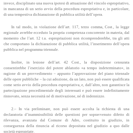
invece, disciplinato una nuova ipotesi di attuazione del vincolo espropriativo,
in mancanza di un serio avvio della procedura espropriativa e, in particolare,
di una tempestiva dichiarazione di pubblica utilità dell’opera.
In tal modo, in violazione dell’art. 117, terzo comma, Cost., la legge
regionale avrebbe ecceduto la propria competenza concorrente in materia, dal
momento che l’art. 12 t.u. espropriazioni non ricomprenderebbe, tra gli atti
che comportano la dichiarazione di pubblica utilità, l’inserimento dell’opera
pubblica nel programma triennale.
Inoltre, in lesione dell’art. 42 Cost., la disposizione censurata
consentirebbe l’esercizio del potere ablatorio «a tempo indeterminato», in
ragione di un provvedimento – appunto l’approvazione del piano triennale
delle opere pubbliche – la cui adozione, da un lato, non può essere qualificata
come serio avvio della procedura espropriativa, e, dall’altro, non garantisce la
partecipazione procedimentale degli interessati e può essere indefinitamente
rinnovato, senza necessità né di motivazione, né di indennizzo.
2.– In via preliminare, non può essere accolta la richiesta di una
declaratoria d’inammissibilità delle questioni per sopravvenuto difetto di
rilevanza, avanzata dal Comune di Adro, costituito in giudizio, in
conseguenza della rinuncia al ricorso depositata nel giudizio a quo dalle
società espropriate.