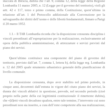
staccata di Brescia, dubita che l’art. 9, comma 12, della legge della Regione
Lombardia 11 marzo 2005, n. 12 (Legge per il governo del territorio), violi gli
artt. 42 e 117, terzo e primo comma, della Costituzione, quest’ultimo in
relazione all’art. 1 del Protocollo addizionale alla Convenzione per la
salvaguardia dei diritti dell’uomo e delle libertà fondamentali, firmato a Parigi
il 20 marzo 1952.
1.1.– Il TAR Lombardia ricorda che la disposizione censurata disciplina i
vincoli preordinati all’espropriazione per la realizzazione, esclusivamente ad
opera della pubblica amministrazione, di attrezzature e servizi previsti dal
piano dei servizi.
Quest’ultimo costituisce una componente del piano di governo del
territorio, previsto dall’art. 7, comma 1, lettera b), della legge reg. Lombardia
n. 12 del 2005 quale strumento urbanistico generale della pianificazione di
livello comunale.
La disposizione censurata, dopo aver stabilito nel primo periodo, in
cinque anni, decorrenti dall’entrata in vigore del citato piano dei servizi, la
durata dei vincoli ablativi in questione, prevede, nel secondo periodo (cioè
proprio nella parte della cui legittimità costituzionale il rimettente dubita),
che «[d]etti vincoli decadono qualora, entro tale termine, l’intervento cui sono
preordinati non sia inserito, a cura dell’ente competente alla sua realizzazione,