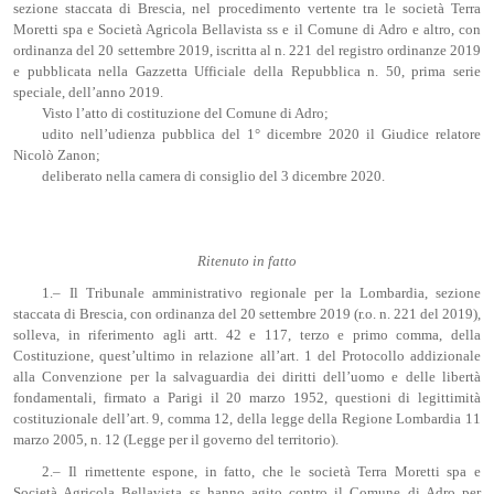
sezione staccata di Brescia, nel procedimento vertente tra le società Terra
Moretti spa e Società Agricola Bellavista ss e il Comune di Adro e altro, con
ordinanza del 20 settembre 2019, iscritta al n. 221 del registro ordinanze 2019
e pubblicata nella Gazzetta Ufficiale della Repubblica n. 50, prima serie
speciale, dell’anno 2019.
Visto l’atto di costituzione del Comune di Adro;
udito nell’udienza pubblica del 1° dicembre 2020 il Giudice relatore
Nicolò Zanon;
deliberato nella camera di consiglio del 3 dicembre 2020.
Ritenuto in fatto
1.– Il Tribunale amministrativo regionale per la Lombardia, sezione
staccata di Brescia, con ordinanza del 20 settembre 2019 (r.o. n. 221 del 2019),
solleva, in riferimento agli artt. 42 e 117, terzo e primo comma, della
Costituzione, quest’ultimo in relazione all’art. 1 del Protocollo addizionale
alla Convenzione per la salvaguardia dei diritti dell’uomo e delle libertà
fondamentali, firmato a Parigi il 20 marzo 1952, questioni di legittimità
costituzionale dell’art. 9, comma 12, della legge della Regione Lombardia 11
marzo 2005, n. 12 (Legge per il governo del territorio).
2.– Il rimettente espone, in fatto, che le società Terra Moretti spa e
Società Agricola Bellavista ss hanno agito contro il Comune di Adro per