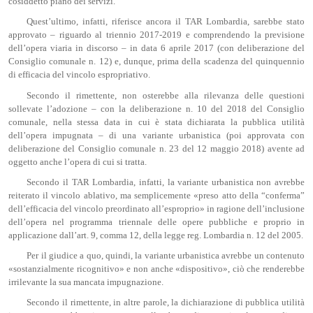
cosiddetto piano dei servizi.
Quest’ultimo, infatti, riferisce ancora il TAR Lombardia, sarebbe stato
approvato – riguardo al triennio 2017-2019 e comprendendo la previsione
dell’opera viaria in discorso – in data 6 aprile 2017 (con deliberazione del
Consiglio comunale n. 12) e, dunque, prima della scadenza del quinquennio
di efficacia del vincolo espropriativo.
Secondo il rimettente, non osterebbe alla rilevanza delle questioni
sollevate l’adozione – con la deliberazione n. 10 del 2018 del Consiglio
comunale, nella stessa data in cui è stata dichiarata la pubblica utilità
dell’opera impugnata – di una variante urbanistica (poi approvata con
deliberazione del Consiglio comunale n. 23 del 12 maggio 2018) avente ad
oggetto anche l’opera di cui si tratta.
Secondo il TAR Lombardia, infatti, la variante urbanistica non avrebbe
reiterato il vincolo ablativo, ma semplicemente «preso atto della “conferma”
dell’efficacia del vincolo preordinato all’esproprio» in ragione dell’inclusione
dell’opera nel programma triennale delle opere pubbliche e proprio in
applicazione dall’art. 9, comma 12, della legge reg. Lombardia n. 12 del 2005.
Per il giudice a quo, quindi, la variante urbanistica avrebbe un contenuto
«sostanzialmente ricognitivo» e non anche «dispositivo», ciò che renderebbe
irrilevante la sua mancata impugnazione.
Secondo il rimettente, in altre parole, la dichiarazione di pubblica utilità