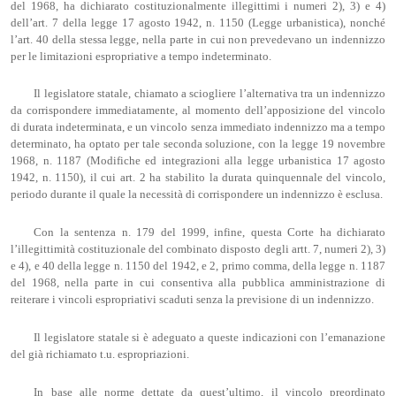
del 1968, ha dichiarato costituzionalmente illegittimi i numeri 2), 3) e 4)
dell’art. 7 della legge 17 agosto 1942, n. 1150 (Legge urbanistica), nonché
l’art. 40 della stessa legge, nella parte in cui non prevedevano un indennizzo
per le limitazioni espropriative a tempo indeterminato.
Il legislatore statale, chiamato a sciogliere l’alternativa tra un indennizzo
da corrispondere immediatamente, al momento dell’apposizione del vincolo
di durata indeterminata, e un vincolo senza immediato indennizzo ma a tempo
determinato, ha optato per tale seconda soluzione, con la legge 19 novembre
1968, n. 1187 (Modifiche ed integrazioni alla legge urbanistica 17 agosto
1942, n. 1150), il cui art. 2 ha stabilito la durata quinquennale del vincolo,
periodo durante il quale la necessità di corrispondere un indennizzo è esclusa.
Con la sentenza n. 179 del 1999, infine, questa Corte ha dichiarato
l’illegittimità costituzionale del combinato disposto degli artt. 7, numeri 2), 3)
e 4), e 40 della legge n. 1150 del 1942, e 2, primo comma, della legge n. 1187
del 1968, nella parte in cui consentiva alla pubblica amministrazione di
reiterare i vincoli espropriativi scaduti senza la previsione di un indennizzo.
Il legislatore statale si è adeguato a queste indicazioni con l’emanazione
del già richiamato t.u. espropriazioni.
In base alle norme dettate da quest’ultimo, il vincolo preordinato