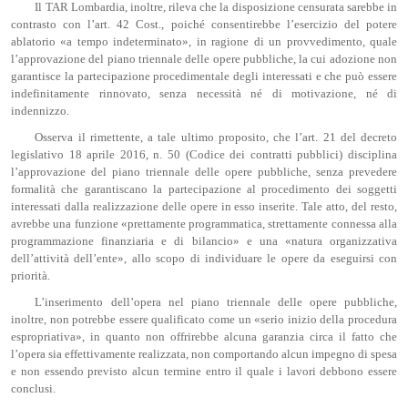
Il TAR Lombardia, inoltre, rileva che la disposizione censurata sarebbe in
contrasto con l’art. 42 Cost., poiché consentirebbe l’esercizio del potere
ablatorio «a tempo indeterminato», in ragione di un provvedimento, quale
l’approvazione del piano triennale delle opere pubbliche, la cui adozione non
garantisce la partecipazione procedimentale degli interessati e che può essere
indefinitamente rinnovato, senza necessità né di motivazione, né di
indennizzo.
Osserva il rimettente, a tale ultimo proposito, che l’art. 21 del decreto
legislativo 18 aprile 2016, n. 50 (Codice dei contratti pubblici) disciplina
l’approvazione del piano triennale delle opere pubbliche, senza prevedere
formalità che garantiscano la partecipazione al procedimento dei soggetti
interessati dalla realizzazione delle opere in esso inserite. Tale atto, del resto,
avrebbe una funzione «prettamente programmatica, strettamente connessa alla
programmazione finanziaria e di bilancio» e una «natura organizzativa
dell’attività dell’ente», allo scopo di individuare le opere da eseguirsi con
priorità.
L’inserimento dell’opera nel piano triennale delle opere pubbliche,
inoltre, non potrebbe essere qualificato come un «serio inizio della procedura
espropriativa», in quanto non offrirebbe alcuna garanzia circa il fatto che
l’opera sia effettivamente realizzata, non comportando alcun impegno di spesa
e non essendo previsto alcun termine entro il quale i lavori debbono essere
conclusi.