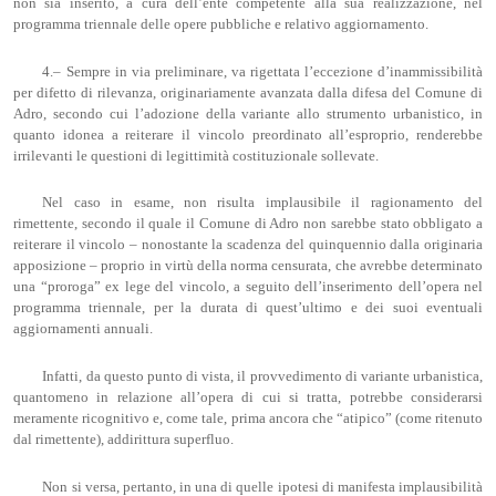
non sia inserito, a cura dell’ente competente alla sua realizzazione, nel
programma triennale delle opere pubbliche e relativo aggiornamento.
4.– Sempre in via preliminare, va rigettata l’eccezione d’inammissibilità
per difetto di rilevanza, originariamente avanzata dalla difesa del Comune di
Adro, secondo cui l’adozione della variante allo strumento urbanistico, in
quanto idonea a reiterare il vincolo preordinato all’esproprio, renderebbe
irrilevanti le questioni di legittimità costituzionale sollevate.
Nel caso in esame, non risulta implausibile il ragionamento del
rimettente, secondo il quale il Comune di Adro non sarebbe stato obbligato a
reiterare il vincolo – nonostante la scadenza del quinquennio dalla originaria
apposizione – proprio in virtù della norma censurata, che avrebbe determinato
una “proroga” ex lege del vincolo, a seguito dell’inserimento dell’opera nel
programma triennale, per la durata di quest’ultimo e dei suoi eventuali
aggiornamenti annuali.
Infatti, da questo punto di vista, il provvedimento di variante urbanistica,
quantomeno in relazione all’opera di cui si tratta, potrebbe considerarsi
meramente ricognitivo e, come tale, prima ancora che “atipico” (come ritenuto
dal rimettente), addirittura superfluo.
Non si versa, pertanto, in una di quelle ipotesi di manifesta implausibilità