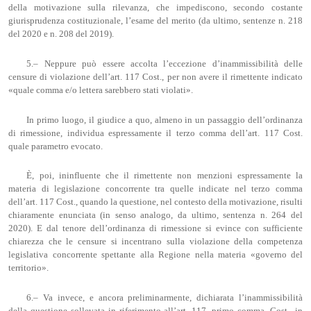
della motivazione sulla rilevanza, che impediscono, secondo costante
giurisprudenza costituzionale, l’esame del merito (da ultimo, sentenze n. 218
del 2020 e n. 208 del 2019).
5.– Neppure può essere accolta l’eccezione d’inammissibilità delle
censure di violazione dell’art. 117 Cost., per non avere il rimettente indicato
«quale comma e/o lettera sarebbero stati violati».
In primo luogo, il giudice a quo, almeno in un passaggio dell’ordinanza
di rimessione, individua espressamente il terzo comma dell’art. 117 Cost.
quale parametro evocato.
È, poi, ininfluente che il rimettente non menzioni espressamente la
materia di legislazione concorrente tra quelle indicate nel terzo comma
dell’art. 117 Cost., quando la questione, nel contesto della motivazione, risulti
chiaramente enunciata (in senso analogo, da ultimo, sentenza n. 264 del
2020). E dal tenore dell’ordinanza di rimessione si evince con sufficiente
chiarezza che le censure si incentrano sulla violazione della competenza
legislativa concorrente spettante alla Regione nella materia «governo del
territorio».
6.– Va invece, e ancora preliminarmente, dichiarata l’inammissibilità