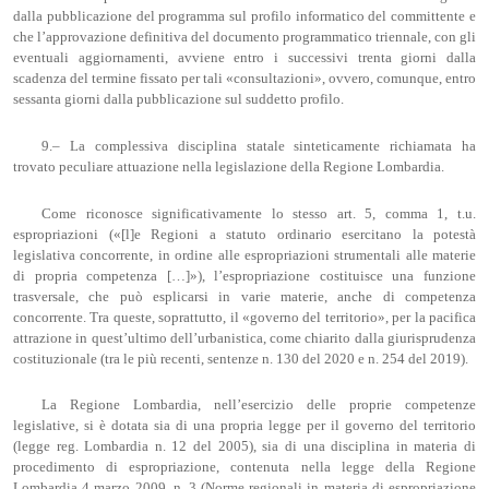
dalla pubblicazione del programma sul profilo informatico del committente e
che l’approvazione definitiva del documento programmatico triennale, con gli
eventuali aggiornamenti, avviene entro i successivi trenta giorni dalla
scadenza del termine fissato per tali «consultazioni», ovvero, comunque, entro
sessanta giorni dalla pubblicazione sul suddetto profilo.
9.– La complessiva disciplina statale sinteticamente richiamata ha
trovato peculiare attuazione nella legislazione della Regione Lombardia.
Come riconosce significativamente lo stesso art. 5, comma 1, t.u.
espropriazioni («[l]e Regioni a statuto ordinario esercitano la potestà
legislativa concorrente, in ordine alle espropriazioni strumentali alle materie
di propria competenza […]»), l’espropriazione costituisce una funzione
trasversale, che può esplicarsi in varie materie, anche di competenza
concorrente. Tra queste, soprattutto, il «governo del territorio», per la pacifica
attrazione in quest’ultimo dell’urbanistica, come chiarito dalla giurisprudenza
costituzionale (tra le più recenti, sentenze n. 130 del 2020 e n. 254 del 2019).
La Regione Lombardia, nell’esercizio delle proprie competenze
legislative, si è dotata sia di una propria legge per il governo del territorio
(legge reg. Lombardia n. 12 del 2005), sia di una disciplina in materia di
procedimento di espropriazione, contenuta nella legge della Regione
Lombardia 4 marzo 2009, n. 3 (Norme regionali in materia di espropriazione