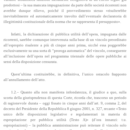
prodottosi – la sua mancata impugnazione da parte delle società ricorrenti non
avrebbe dunque rilievo, poiché il provvedimento stesso «risulterebbe
inevitabilmente ed automaticamente travolto dall’eventuale declaratoria di
illegittimità costituzionale della norma che ne rappresenta il presupposto».
Infatti, la dichiarazione di pubblica utilità dell’opera, impugnata dalle
ricorrenti, sarebbe comunque intervenuta sulla base di un vincolo preordinato
all’esproprio risalente a più di cinque anni prima, sicché essa poggerebbe
esclusivamente su una sorta di “proroga automatica” del vincolo, conseguente
all’inclusione dell’opera nel programma triennale delle opere pubbliche ai
sensi della disposizione censurata.
Quest’ultima costituirebbe, in definitiva, l’unico ostacolo frapposto
all’annullamento dell’atto.
1.2.– Quanto alla non manifesta infondatezza, il giudice a quo, sulla
scorta della giurisprudenza di questa Corte, ricorda che, trascorso un periodo
di ragionevole durata – oggi fissato in cinque anni dall’art. 9, comma 2, del
decreto del Presidente della Repubblica 8 giugno 2001, n. 327, recante «Testo
unico delle disposizioni legislative e regolamentari in materia di
espropriazione per pubblica utilità (Testo A)» (d’ora innanzi: t.u.
espropriazioni) – la pubblica amministrazione può reiterare il vincolo solo