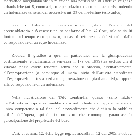
motivando adeguatamente in relazione alla persistenza di effettive esigenze
urbanistiche (art. 9, comma 4, t.u. espropriazioni), e comunque corrispondendo
un indennizzo (ai sensi del successivo art. 39 del medesimo testo unico).
Secondo il Tribunale amministrativo rimettente, dunque, l’esercizio del
potere ablatorio può essere ritenuto conforme all’art. 42 Cost., solo se risulti
limitato nel tempo e compensato, in caso di reiterazione del vincolo, dalla
corresponsione di un equo indennizzo.
Ricorda il giudice a quo, in particolare, che la giurisprudenza
costituzionale (è richiamata la sentenza n. 179 del 1999) ha escluso che il
vincolo possa essere reiterato senza che si proceda, alternativamente,
all’espropriazione (o comunque al «serio inizio dell’attività preordinata
all’espropriazione stessa mediante approvazione dei piani attuativi)», oppure
alla corresponsione di un indennizzo.
Nella ricostruzione del TAR Lombardia, questo «serio inizio»
dell’attività espropriativa sarebbe stato individuato dal legislatore statale,
unico competente a tal fine, nel provvedimento che dichiara la pubblica
utilità dell’opera; quindi, in un atto che comunque garantisce la
partecipazione del proprietario del bene.
L’art. 9, comma 12, della legge reg. Lombardia n. 12 del 2005, avrebbe,