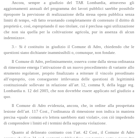
Ancora, sempre a giudizio del TAR Lombardia, attraverso gli
aggiornamenti annuali del programma dei lavori pubblici sarebbe possibile
riproporre la previsione di realizzazione della stessa opera pubblica senza
limiti di tempo, «di fatto svuotando completamente di contenuto il diritto di
proprietà e, così, espropriando il suo titolare, cui è preclusa ogni utilizzazione
che non sia quella per la coltivazione agricola, pur in assenza di alcun
indennizzo».
3.– Si è costituito in giudizio il Comune di Adro, chiedendo che le
questioni siano dichiarate inammissibili o, comunque, non fondate.
Il Comune di Adro, preliminarmente, osserva come dalla stessa ordinanza
di rimessione emerga l’attivazione di un nuovo procedimento di variante allo
strumento regolatore, proprio finalizzato a reiterare il vincolo preordinato
all’esproprio, con conseguente irrilevanza delle questioni di legittimità
costituzionale sollevate in relazione all’art. 12, comma 9, della legge reg.
Lombardia n. 12 del 2005, che non dovrebbe essere applicato nel giudizio a
quo.
Il Comune di Adro evidenzia, ancora, che, in ordine alla prospettata
lesione dell’art. 117 Cost., l’ordinanza di rimessione non indica in maniera
precisa «quale comma e/o lettera sarebbero stati violati», con ciò impedendo
di comprendere i limiti ed i termini della supposta violazione.
Quanto al delineato contrasto con l’art. 42 Cost., il Comune di Adro