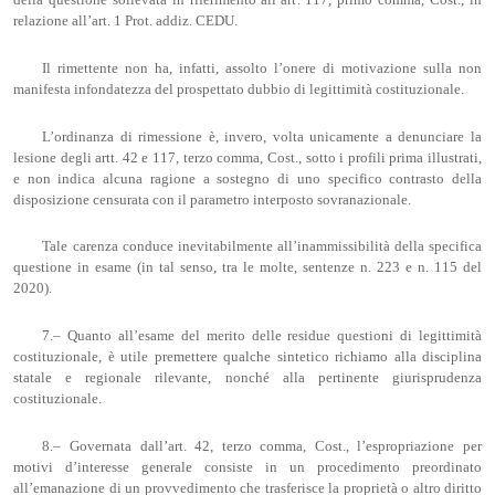
della questione sollevata in riferimento all’art. 117, primo comma, Cost., in
relazione all’art. 1 Prot. addiz. CEDU.
Il rimettente non ha, infatti, assolto l’onere di motivazione sulla non
manifesta infondatezza del prospettato dubbio di legittimità costituzionale.
L’ordinanza di rimessione è, invero, volta unicamente a denunciare la
lesione degli artt. 42 e 117, terzo comma, Cost., sotto i profili prima illustrati,
e non indica alcuna ragione a sostegno di uno specifico contrasto della
disposizione censurata con il parametro interposto sovranazionale.
Tale carenza conduce inevitabilmente all’inammissibilità della specifica
questione in esame (in tal senso, tra le molte, sentenze n. 223 e n. 115 del
2020).
7.– Quanto all’esame del merito delle residue questioni di legittimità
costituzionale, è utile premettere qualche sintetico richiamo alla disciplina
statale e regionale rilevante, nonché alla pertinente giurisprudenza
costituzionale.
8.– Governata dall’art. 42, terzo comma, Cost., l’espropriazione per
motivi d’interesse generale consiste in un procedimento preordinato
all’emanazione di un provvedimento che trasferisce la proprietà o altro diritto