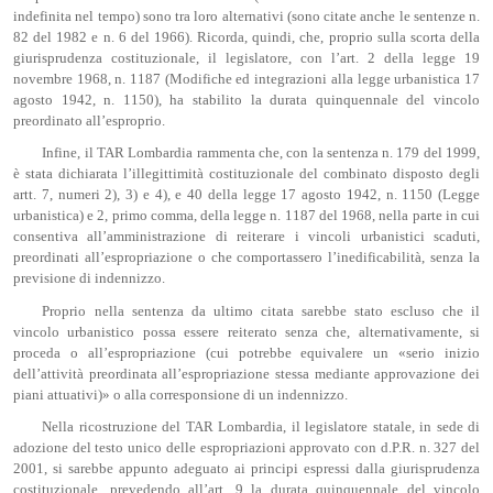
indefinita nel tempo) sono tra loro alternativi (sono citate anche le sentenze n.
82 del 1982 e n. 6 del 1966). Ricorda, quindi, che, proprio sulla scorta della
giurisprudenza costituzionale, il legislatore, con l’art. 2 della legge 19
novembre 1968, n. 1187 (Modifiche ed integrazioni alla legge urbanistica 17
agosto 1942, n. 1150), ha stabilito la durata quinquennale del vincolo
preordinato all’esproprio.
Infine, il TAR Lombardia rammenta che, con la sentenza n. 179 del 1999,
è stata dichiarata l’illegittimità costituzionale del combinato disposto degli
artt. 7, numeri 2), 3) e 4), e 40 della legge 17 agosto 1942, n. 1150 (Legge
urbanistica) e 2, primo comma, della legge n. 1187 del 1968, nella parte in cui
consentiva all’amministrazione di reiterare i vincoli urbanistici scaduti,
preordinati all’espropriazione o che comportassero l’inedificabilità, senza la
previsione di indennizzo.
Proprio nella sentenza da ultimo citata sarebbe stato escluso che il
vincolo urbanistico possa essere reiterato senza che, alternativamente, si
proceda o all’espropriazione (cui potrebbe equivalere un «serio inizio
dell’attività preordinata all’espropriazione stessa mediante approvazione dei
piani attuativi)» o alla corresponsione di un indennizzo.
Nella ricostruzione del TAR Lombardia, il legislatore statale, in sede di
adozione del testo unico delle espropriazioni approvato con d.P.R. n. 327 del
2001, si sarebbe appunto adeguato ai principi espressi dalla giurisprudenza
costituzionale, prevedendo all’art. 9 la durata quinquennale del vincolo