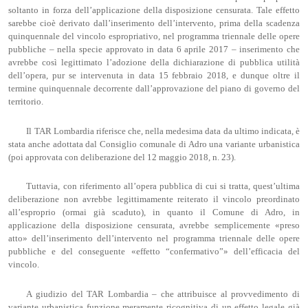
soltanto in forza dell’applicazione della disposizione censurata. Tale effetto
sarebbe cioè derivato dall’inserimento dell’intervento, prima della scadenza
quinquennale del vincolo espropriativo, nel programma triennale delle opere
pubbliche – nella specie approvato in data 6 aprile 2017 – inserimento che
avrebbe così legittimato l’adozione della dichiarazione di pubblica utilità
dell’opera, pur se intervenuta in data 15 febbraio 2018, e dunque oltre il
termine quinquennale decorrente dall’approvazione del piano di governo del
territorio.
Il TAR Lombardia riferisce che, nella medesima data da ultimo indicata, è
stata anche adottata dal Consiglio comunale di Adro una variante urbanistica
(poi approvata con deliberazione del 12 maggio 2018, n. 23).
Tuttavia, con riferimento all’opera pubblica di cui si tratta, quest’ultima
deliberazione non avrebbe legittimamente reiterato il vincolo preordinato
all’esproprio (ormai già scaduto), in quanto il Comune di Adro, in
applicazione della disposizione censurata, avrebbe semplicemente «preso
atto» dell’inserimento dell’intervento nel programma triennale delle opere
pubbliche e del conseguente «effetto “confermativo”» dell’efficacia del
vincolo.
A giudizio del TAR Lombardia – che attribuisce al provvedimento di
variante urbanistica funzione meramente ricognitiva di un effetto legale già