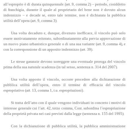
all’esproprio è di durata quinquennale (art. 9, comma 2) – periodo, cosiddetto
di franchigia, durante il quale al proprietario del bene non è dovuto alcun
indennizzo – e decade se, entro tale termine, non è dichiarata la pubblica
utilità dell’opera (art. 9, comma 3).
Una volta decaduto e, dunque, divenuto inefficace, il vincolo può solo
essere motivatamente reiterato, subordinatamente alla previa approvazione di
un nuovo piano urbanistico generale o di una sua variante (art. 9, comma 4), e
con la corresponsione di un apposito indennizzo (art. 39).
Le stesse garanzie devono sorreggere una eventuale proroga del vincolo
prima della sua naturale scadenza (in tal senso, sentenza n. 314 del 2007).
Una volta apposto il vincolo, occorre procedere alla dichiarazione di
pubblica utilità dell’opera, entro il termine di efficacia del vincolo
espropriativo (art. 13, comma 1, t.u. espropriazioni).
Si tratta dell’atto con il quale vengono individuati in concreto i motivi di
interesse generale cui l’art. 42, terzo comma, Cost. subordina l’espropriazione
della proprietà privata nei casi previsti dalla legge (sentenza n. 155 del 1995).
Con la dichiarazione di pubblica utilità, la pubblica amministrazione