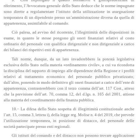
9.− Così riepilogato il quadro normativo e giurisprudenziale di
riferimento, l’Avvocatura generale dello Stato deduce che le norme impugnate
sono dirette a regolamentare l’istituto della utilizzazione in assegnazione
temporanea di un dipendente presso un’amministrazione diversa da quella di
appartenenza, assimilabile al comando.
Ciò palesa, ad avviso del ricorrente, l’illegittimità delle disposizioni in
esame, in quanto le stesse pongono gli oneri finanziari relativi al costo
ordinario del personale con qualifica dirigenziale e non dirigenziale a carico
dei bilanci dei rispettivi enti di appartenenza.
Tali norme, dunque, da un lato invaderebbero la potestà legislativa
esclusiva dello Stato nella materia «ordinamento civile», a cui va ricondotta
la disciplina del rapporto di impiego alle dipendenze della Regione e i profili
relativi al trattamento economico del personale pubblico privatizzato;
dall’altro, ponendo in modo definitivo gli oneri finanziari a carico dell’ente di
appartenenza, contrasterebbero con il terzo comma dell’art. 117 Cost., atteso
che la previsione dell’art. 70, comma 12, del d.lgs. n. 165 del 2001, attiene
alla materia del coordinamento della finanza pubblica.
10.− La difesa dello Stato sospetta di illegittimità costituzionale anche
l’art. 15, comma 3, lettera i), della legge reg. Molise n. 4 del 2019, che prevede
l’utilizzazione temporanea, in posizione di distacco, del personale delle
società partecipate presso enti regionali.
Gli istituti del comando e del distacco non possono trovare applicazione