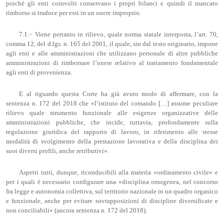
poiché gli enti coinvolti conservano i propri bilanci e quindi il mancato
rimborso si traduce per essi in un onere improprio.
7.1.− Viene pertanto in rilievo, quale norma statale interposta, l’art. 70,
comma 12, del d.lgs. n. 165 del 2001, il quale, sin dal testo originario, impone
agli enti e alle amministrazioni che utilizzano personale di altre pubbliche
amministrazioni di rimborsare l’onere relativo al trattamento fondamentale
agli enti di provenienza.
E al riguardo questa Corte ha già avuto modo di affermare, con la
sentenza n. 172 del 2018 che «l’istituto del comando […] assume peculiare
rilievo quale strumento funzionale alle esigenze organizzative delle
amministrazioni pubbliche, che incide, tuttavia, profondamente sulla
regolazione giuridica del rapporto di lavoro, in riferimento alle stesse
modalità di svolgimento della prestazione lavorativa e della disciplina dei
suoi diversi profili, anche retributivi».
Aspetti tutti, dunque, riconducibili alla materia «ordinamento civile» e
per i quali è necessario configurare una «disciplina omogenea, nel concorso
fra legge e autonomia collettiva, sul territorio nazionale in un quadro organico
e funzionale, anche per evitare sovrapposizioni di discipline diversificate e
non conciliabili» (ancora sentenza n. 172 del 2018).