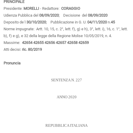
PRINCIPALE
Presidente:
MORELLI
- Redattore:
CORAGGIO
Udienza Pubblica del
08/09/2020
; Decisione del
08/09/2020
Deposito de˙l
30/10/2020
; Pubblicazione in G. U.
04/11/2020
n.
45
Norme impugnate: Artt. 10, 15, c. 2°, lett. f), g) e h), 3°, lett. i), 16, c. 1°, lett.
b), f) e g), e 32 della legge della Regione Molise 10/05/2019, n. 4.
Massime:
42654
42655
42656
42657
42658
42659
Atti decisi:
ric. 80/2019
Pronuncia
SENTENZA N. 227
ANNO 2020
REPUBBLICA ITALIANA