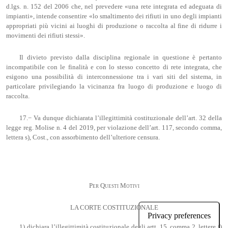
d.lgs. n. 152 del 2006 che, nel prevedere «una rete integrata ed adeguata di
impianti», intende consentire «lo smaltimento dei rifiuti in uno degli impianti
appropriati più vicini ai luoghi di produzione o raccolta al fine di ridurre i
movimenti dei rifiuti stessi».
Il divieto previsto dalla disciplina regionale in questione è pertanto
incompatibile con le finalità e con lo stesso concetto di rete integrata, che
esigono una possibilità di interconnessione tra i vari siti del sistema, in
particolare privilegiando la vicinanza fra luogo di produzione e luogo di
raccolta.
17.− Va dunque dichiarata l’illegittimità costituzionale dell’art. 32 della
legge reg. Molise n. 4 del 2019, per violazione dell’art. 117, secondo comma,
lettera s), Cost., con assorbimento dell’ulteriore censura.
Per Questi Motivi
LA CORTE COSTITUZIONALE
1) dichiara l’illegittimità costituzionale degli artt. 15, comma 2, lettere f)