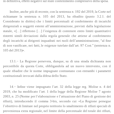
in definitiva, effetti negativi sul reale contenimento complessivo della spesa.
Inoltre, anche più di recente, con la sentenza n. 192 del 2019, la Corte nel
richiamare la sentenza n. 105 del 2013, ha ribadito (punto 3.2.1. del
Considerato in diritto) che i limiti percentuali al conferimento di incarichi
dirigenziali a soggetti esterni all’amministrazione, previsti dalla legislazione
statale, «[…] riflettono […] l’esigenza di contenere entro limiti quantitativi
ristretti simili deviazioni dalla regola generale che attiene al conferimento
degli incarichi ai dirigenti inquadrati nei ruoli dell’amministrazione, “al fine
di non vanificare, nei fatti, le esigenze tutelate dall’art. 97 Cost.” (sentenza n.
105 del 2013)».
13.1.− La Regione persevera, dunque, su di una strada dichiarata non
percorribile da questa Corte, obbligandola ad un nuovo intervento, con il
quale ribadire che le norme impugnate contrastano con entrambi i parametri
costituzionali invocati dalla difesa dello Stato.
14.− Infine viene impugnato l’art. 32 della legge reg. Molise n. 4 del
2019, che ha modificato l’art. 1 della legge della Regione Molise 7 agosto
2003, n. 25 (Norme per l’elaborazione e l’attuazione del Piano di gestione dei
rifiuti), introducendo il comma 3-bis, secondo cui «La Regione persegue
l’obiettivo di limitare nel proprio territorio lo smaltimento di rifiuti speciali di
provenienza extra regionale, nel limite della percentuale del totale dei rifiuti,