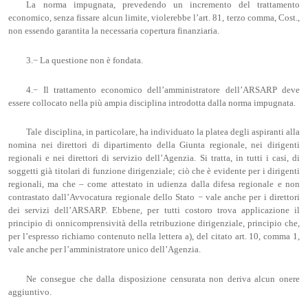
La norma impugnata, prevedendo un incremento del trattamento
economico, senza fissare alcun limite, violerebbe l’art. 81, terzo comma, Cost.,
non essendo garantita la necessaria copertura finanziaria.
3.− La questione non è fondata.
4.− Il trattamento economico dell’amministratore dell’ARSARP deve
essere collocato nella più ampia disciplina introdotta dalla norma impugnata.
Tale disciplina, in particolare, ha individuato la platea degli aspiranti alla
nomina nei direttori di dipartimento della Giunta regionale, nei dirigenti
regionali e nei direttori di servizio dell’Agenzia. Si tratta, in tutti i casi, di
soggetti già titolari di funzione dirigenziale; ciò che è evidente per i dirigenti
regionali, ma che – come attestato in udienza dalla difesa regionale e non
contrastato dall’Avvocatura regionale dello Stato − vale anche per i direttori
dei servizi dell’ARSARP. Ebbene, per tutti costoro trova applicazione il
principio di onnicomprensività della retribuzione dirigenziale, principio che,
per l’espresso richiamo contenuto nella lettera a), del citato art. 10, comma 1,
vale anche per l’amministratore unico dell’Agenzia.
Ne consegue che dalla disposizione censurata non deriva alcun onere
aggiuntivo.