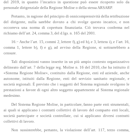
del 2019, in quanto l’incarico in questione può essere ricoperto solo da
personale dirigenziale della Regione Molise o della stessa ARSARP.
Pertanto, in ragione del principio di onnicomprensività della retribuzione
del dirigente, nulla sarebbe dovuto a chi svolge questo incarico, e non
occorreva una norma di copertura finanziaria. Ciò trovava conferma nel
richiamo dell’art. 24, comma 3, del d.lgs. n. 165 del 2001.
16.− Anche l’art. 15, commi 2, lettere f), g) ed h), e 3, lettera i), e l’art. 16,
comma 1, lettere b), f) e g), ad avviso della Regione, si sottrarrebbero a
censure.
Tali disposizioni vanno inserite in un più ampio contesto organizzativo
delineato dall’art. 7 della legge reg. Molise n. 16 del 2010, che ha istituito il
«Sistema Regione Molise», costituito dalla Regione, enti ed aziende, anche
autonome, istituiti dalla Regione, enti del servizio sanitario regionale, e
società regionali. È previsto che i soggetti del Sistema regionale svolgono le
prestazioni a favore di ogni altro soggetto appartenente al Sistema regionale
medesimo.
Del Sistema Regione Molise, in particolare, fanno parte enti strumentali,
ai quali si applicano i contratti collettivi di lavoro del comparto enti locali,
società partecipate e società controllate, cui si applicano diversi contratti
collettivi di lavoro.
Non sussisterebbe, pertanto, la violazione dell’art. 117, terzo comma,