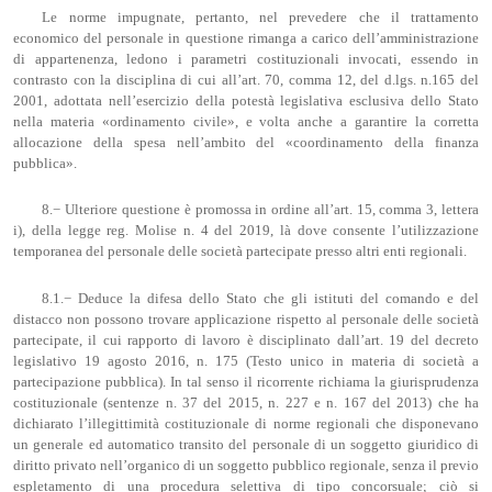
Le norme impugnate, pertanto, nel prevedere che il trattamento
economico del personale in questione rimanga a carico dell’amministrazione
di appartenenza, ledono i parametri costituzionali invocati, essendo in
contrasto con la disciplina di cui all’art. 70, comma 12, del d.lgs. n.165 del
2001, adottata nell’esercizio della potestà legislativa esclusiva dello Stato
nella materia «ordinamento civile», e volta anche a garantire la corretta
allocazione della spesa nell’ambito del «coordinamento della finanza
pubblica».
8.− Ulteriore questione è promossa in ordine all’art. 15, comma 3, lettera
i), della legge reg. Molise n. 4 del 2019, là dove consente l’utilizzazione
temporanea del personale delle società partecipate presso altri enti regionali.
8.1.− Deduce la difesa dello Stato che gli istituti del comando e del
distacco non possono trovare applicazione rispetto al personale delle società
partecipate, il cui rapporto di lavoro è disciplinato dall’art. 19 del decreto
legislativo 19 agosto 2016, n. 175 (Testo unico in materia di società a
partecipazione pubblica). In tal senso il ricorrente richiama la giurisprudenza
costituzionale (sentenze n. 37 del 2015, n. 227 e n. 167 del 2013) che ha
dichiarato l’illegittimità costituzionale di norme regionali che disponevano
un generale ed automatico transito del personale di un soggetto giuridico di
diritto privato nell’organico di un soggetto pubblico regionale, senza il previo
espletamento di una procedura selettiva di tipo concorsuale; ciò si