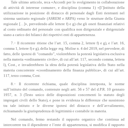
Tale ultimo articolo, reca «Accordi per lo svolgimento in collaborazione
di attività di interesse comune», e disciplina (comma 1) «[l’]istituto della
utilizzazione in posizione di distacco di personale dagli Enti rientranti nel
sistema sanitario regionale (ASREM e ARPA) verso le strutture della Giunta
regionale […]», prevedendo alle lettere f) e g) che gli oneri finanziari relativi
al costo ordinario del personale con qualifica non dirigenziale e dirigenziale
siano a carico dei bilanci dei rispettivi enti di appartenenza.
7.− Il ricorrente ritiene che l’art. 15, comma 2, lettere f) e g), e l’art. 16,
comma 1, lettere f) e g), della legge reg. Molise n. 4 del 2019, nel prevedere, di
fatto, delle ipotesi di “comando”, violerebbero la potestà legislativa esclusiva
nella materia «ordinamento civile», di cui all’art. 117, secondo comma, lettera
l), Cost., e invaderebbero la sfera della potestà legislativa dello Stato nella
materia concorrente «coordinamento della finanza pubblica», di cui all’art.
117, terzo comma, Cost.
8.− Il ricorrente richiama, quale disciplina interposta, le norme
sull’istituto del comando, contenute negli artt. 56 e 57 del d.P.R. 10 gennaio
1957, n. 3 (Testo unico delle disposizioni concernenti lo statuto degli
impiegati civili dello Stato), e pone in evidenza le differenze che sussistono
tra tale istituto e le diverse ipotesi del distacco e dell’avvalimento,
richiamando la giurisprudenza di legittimità e contabile in materia.
Nel comando, fermo restando il rapporto organico che continua ad
intercorrere tra il dipendente e l’ente di appartenenza, si modifica il rapporto