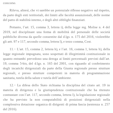
concorso.
Rileva, altresì, che vi sarebbe un potenziale riflesso negativo sul rispetto,
da parte degli enti territoriali, dei limiti alle facoltà assunzionali, delle norme
del patto di stabilità interno, e degli altri obblighi finanziari.
Pertanto, l’art. 15, comma 3, lettera i), della legge reg. Molise n. 4 del
2019, nel disciplinare una forma di mobilità del personale delle società
pubbliche diversa da quelle consentite dal d.lgs. n. 175 del 2016, violerebbe
gli artt. 97 e 117, secondo comma, lettera l), e terzo comma, Cost.
11.− L’art. 15, comma 2, lettera h), e l’art. 16, comma 1, lettera b), della
legge regionale impugnata, sono sospettati di illegittimità costituzionale in
quanto entrambi prevedono una deroga ai limiti percentuali previsti dall’art.
19, comma 5-bis, del d.lgs. n. 165 del 2001, con riguardo al conferimento
degli incarichi dirigenziali da parte della Giunta regionale presso strutture
regionali, e presso strutture competenti in materia di programmazione
sanitaria, tutela della salute e tutela dell’ambiente.
12.− La difesa dello Stato richiama la disciplina del citato art. 19 in
materia di dirigenza e la giurisprudenza costituzionale che ha ritenuto
contrastare con l’art. 117, secondo comma, lettera l), la legislazione regionale
che ha previsto la non computabilità di posizioni dirigenziali nella
complessiva dotazione organica di dirigenti di prima fascia (sentenza n. 257
del 2016).