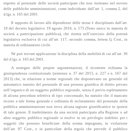
rispetto al personale delle società partecipate che non rientrano nel novero
delle pubbliche amministrazioni, come individuate dall’art. 1, comma 2, del
d.lgs. n. 165 del 2001.
Il rapporto di lavoro alle dipendenze delle stesse è disciplinato dall’art.
19 del decreto legislativo 19 agosto 2016, n. 175 (Testo unico in materia di
società a partecipazione pubblica), che rientra nell’esercizio della potestà
legislativa esclusiva di cui all’art. 117, secondo comma, lettera l), Cost., in
materia di ordinamento civile.
Né può trovare applicazione la disciplina della mobilità di cui all’art. 30
del d.lgs. n. 165 del 2001.
A sostegno delle proprie argomentazioni, il ricorrente richiama la
giurisprudenza costituzionale (sentenze n. 37 del 2015, n. 227 e n. 167 del
2013) che, in relazione a norme regionali che disponevano un generale ed
automatico transito del personale di una persona giuridica di diritto privato
nell’organico di un soggetto pubblico regionale, senza il previo espletamento
di alcuna procedura selettiva di tipo concorsuale, ha statuito che il mancato
ricorso a tale forma generale e ordinaria di reclutamento del personale della
pubblica amministrazione non trova alcuna ragione giustificatrice in ipotesi
di tale genere. Il trasferimento da una società partecipata alla Regione o ad
altro soggetto pubblico regionale si risolve in un privilegio indebito per i
soggetti che possono beneficiare della norma impugnata, in violazione
dell’art. 97 Cost., e in particolare della regola che prevede il pubblico