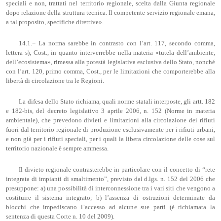
speciali e non, trattati nel territorio regionale, scelta dalla Giunta regionale
dopo relazione della struttura tecnica. Il competente servizio regionale emana,
a tal proposito, specifiche direttive».
14.1.− La norma sarebbe in contrasto con l’art. 117, secondo comma,
lettera s), Cost., in quanto interverrebbe nella materia «tutela dell’ambiente,
dell’ecosistema», rimessa alla potestà legislativa esclusiva dello Stato, nonché
con l’art. 120, primo comma, Cost., per le limitazioni che comporterebbe alla
libertà di circolazione tra le Regioni.
La difesa dello Stato richiama, quali norme statali interposte, gli artt. 182
e 182-bis, del decreto legislativo 3 aprile 2006, n. 152 (Norme in materia
ambientale), che prevedono divieti e limitazioni alla circolazione dei rifiuti
fuori dal territorio regionale di produzione esclusivamente per i rifiuti urbani,
e non già per i rifiuti speciali, per i quali la libera circolazione delle cose sul
territorio nazionale è sempre ammessa.
Il divieto regionale contrasterebbe in particolare con il concetto di “rete
integrata di impianti di smaltimento”, previsto dal d.lgs. n. 152 del 2006 che
presuppone: a) una possibilità di interconnessione tra i vari siti che vengono a
costituire il sistema integrato; b) l’assenza di ostruzioni determinate da
blocchi che impediscano l’accesso ad alcune sue parti (è richiamata la
sentenza di questa Corte n. 10 del 2009).