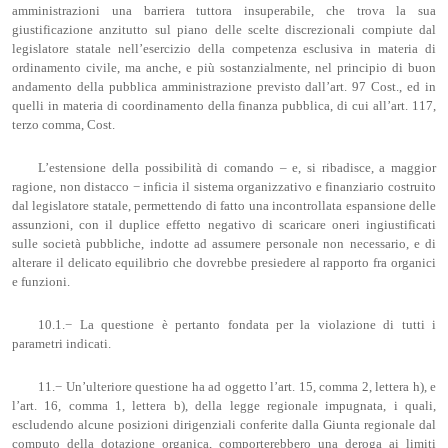
amministrazioni una barriera tuttora insuperabile, che trova la sua
giustificazione anzitutto sul piano delle scelte discrezionali compiute dal
legislatore statale nell’esercizio della competenza esclusiva in materia di
ordinamento civile, ma anche, e più sostanzialmente, nel principio di buon
andamento della pubblica amministrazione previsto dall’art. 97 Cost., ed in
quelli in materia di coordinamento della finanza pubblica, di cui all’art. 117,
terzo comma, Cost.
L’estensione della possibilità di comando – e, si ribadisce, a maggior
ragione, non distacco − inficia il sistema organizzativo e finanziario costruito
dal legislatore statale, permettendo di fatto una incontrollata espansione delle
assunzioni, con il duplice effetto negativo di scaricare oneri ingiustificati
sulle società pubbliche, indotte ad assumere personale non necessario, e di
alterare il delicato equilibrio che dovrebbe presiedere al rapporto fra organici
e funzioni.
10.1.− La questione è pertanto fondata per la violazione di tutti i
parametri indicati.
11.− Un’ulteriore questione ha ad oggetto l’art. 15, comma 2, lettera h), e
l’art. 16, comma 1, lettera b), della legge regionale impugnata, i quali,
escludendo alcune posizioni dirigenziali conferite dalla Giunta regionale dal
computo della dotazione organica, comporterebbero una deroga ai limiti