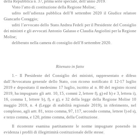
della Repubblica n. 37, prima serie speciale, dell’anno 2019.
Visto l’atto di costituzione della Regione Molise;
udito nell’udienza pubblica dell’8 settembre 2020 il Giudice relatore
Giancarlo Coraggio;
uditi l’avvocato dello Stato Andrea Fedeli per il Presidente del Consiglio
dei ministri e gli avvocati Antonio Galasso e Claudia Angiolini per la Regione
Molise;
deliberato nella camera di consiglio dell’8 settembre 2020.
Ritenuto in fatto
1.− Il Presidente del Consiglio dei ministri, rappresentato e difeso
dall’Avvocatura generale dello Stato, con ricorso notificato il 12-17 luglio
2019 e depositato il medesimo 17 luglio, iscritto al n. 80 del registro ricorsi
2019, ha impugnato gli artt. 10, 15, commi 2, lettere f), g) ed h) e 3, lettera i),
16, comma 1, lettere b), f), e g), e 32 della legge della Regione Molise 10
maggio 2019, n. 4 (Legge di stabilità regionale 2019), in riferimento, nel
complesso, agli artt. 81, terzo comma, 97, 117, secondo comma, lettere l) ed s),
e terzo comma, e 120, primo comma, della Costituzione.
Il ricorrente esamina partitamente le norme impugnate ponendo in
evidenza i profili di illegittimità costituzionale delle stesse.