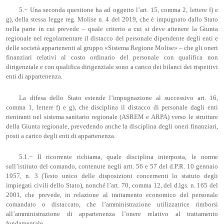
5.− Una seconda questione ha ad oggetto l’art. 15, comma 2, lettere f) e
g), della stessa legge reg. Molise n. 4 del 2019, che è impugnato dallo Stato
nella parte in cui prevede – quale criterio a cui si deve attenere la Giunta
regionale nel regolamentare il distacco del personale dipendente degli enti e
delle società appartenenti al gruppo «Sistema Regione Molise» – che gli oneri
finanziari relativi al costo ordinario del personale con qualifica non
dirigenziale e con qualifica dirigenziale sono a carico dei bilanci dei rispettivi
enti di appartenenza.
La difesa dello Stato estende l’impugnazione al successivo art. 16,
comma 1, lettere f) e g), che disciplina il distacco di personale dagli enti
rientranti nel sistema sanitario regionale (ASREM e ARPA) verso le strutture
della Giunta regionale, prevedendo anche la disciplina degli oneri finanziari,
posti a carico degli enti di appartenenza.
5.1.− Il ricorrente richiama, quale disciplina interposta, le norme
sull’istituto del comando, contenute negli artt. 56 e 57 del d.P.R. 10 gennaio
1957, n. 3 (Testo unico delle disposizioni concernenti lo statuto degli
impiegati civili dello Stato), nonché l’art. 70, comma 12, del d.lgs. n. 165 del
2001, che prevede, in relazione al trattamento economico del personale
comandato o distaccato, che l’amministrazione utilizzatrice rimborsi
all’amministrazione di appartenenza l’onere relativo al trattamento
fondamentale.