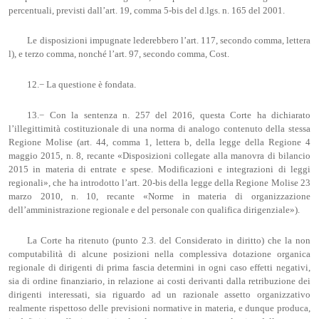
percentuali, previsti dall’art. 19, comma 5-bis del d.lgs. n. 165 del 2001.
Le disposizioni impugnate lederebbero l’art. 117, secondo comma, lettera
l), e terzo comma, nonché l’art. 97, secondo comma, Cost.
12.− La questione è fondata.
13.− Con la sentenza n. 257 del 2016, questa Corte ha dichiarato
l’illegittimità costituzionale di una norma di analogo contenuto della stessa
Regione Molise (art. 44, comma 1, lettera b, della legge della Regione 4
maggio 2015, n. 8, recante «Disposizioni collegate alla manovra di bilancio
2015 in materia di entrate e spese. Modificazioni e integrazioni di leggi
regionali», che ha introdotto l’art. 20-bis della legge della Regione Molise 23
marzo 2010, n. 10, recante «Norme in materia di organizzazione
dell’amministrazione regionale e del personale con qualifica dirigenziale»).
La Corte ha ritenuto (punto 2.3. del Considerato in diritto) che la non
computabilità di alcune posizioni nella complessiva dotazione organica
regionale di dirigenti di prima fascia determini in ogni caso effetti negativi,
sia di ordine finanziario, in relazione ai costi derivanti dalla retribuzione dei
dirigenti interessati, sia riguardo ad un razionale assetto organizzativo
realmente rispettoso delle previsioni normative in materia, e dunque produca,