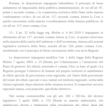
Pertanto, le disposizioni impugnate lederebbero il principio di buon
andamento ed imparzialità della pubblica amministrazione, di cui all’art. 97,
primo e secondo comma, e la competenza esclusiva dello Stato nella materia
«ordinamento civile», di cui all’art. 117, secondo comma, lettera l), Cost. e
quella concorrente nella materia «coordinamento della finanza pubblica», di
cui all’art. 117, terzo comma, Cost.
13.− L’art. 32 della legge reg. Molise n. 4 del 2019 è impugnato in
riferimento all’art. 117, secondo comma, lettera s), Cost., in quanto interviene
nella materia della tutela dell’ambiente e dell’ecosistema, rimessa alla potestà
legislativa esclusiva dello Stato, nonché all’art. 120, primo comma, Cost.,
interferendo con il principio di libera circolazione delle cose tra le Regioni.
La disposizione impugnata modifica l’art. 1 della legge della Regione
Molise 7 agosto 2003, n. 25 (Norme per l’elaborazione e l’attuazione del
Piano di gestione dei rifiuti), inserendo il comma 3-bis, in base al quale «La
Regione persegue l’obiettivo di limitare nel proprio territorio lo smaltimento
di rifiuti speciali di provenienza extra regionale, nel limite della percentuale
del totale dei rifiuti, speciali e non, trattati nel territorio regionale, scelta dalla
Giunta regionale dopo relazione della struttura tecnica. Il competente servizio
regionale emana, a tal proposito, specifiche direttive».
Tale norma contrasterebbe con gli artt. 182 e 182-bis, del decreto
legislativo 3 aprile 2006, n. 152 (Norme in materia ambientale), che
stabiliscono divieti e limitazioni sulla circolazione dei rifiuti, fuori dal