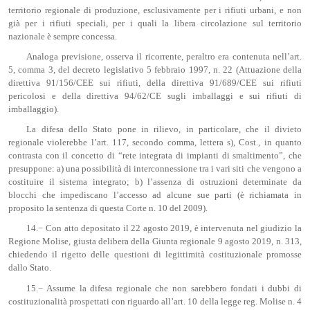
territorio regionale di produzione, esclusivamente per i rifiuti urbani, e non
già per i rifiuti speciali, per i quali la libera circolazione sul territorio
nazionale è sempre concessa.
Analoga previsione, osserva il ricorrente, peraltro era contenuta nell’art.
5, comma 3, del decreto legislativo 5 febbraio 1997, n. 22 (Attuazione della
direttiva 91/156/CEE sui rifiuti, della direttiva 91/689/CEE sui rifiuti
pericolosi e della direttiva 94/62/CE sugli imballaggi e sui rifiuti di
imballaggio).
La difesa dello Stato pone in rilievo, in particolare, che il divieto
regionale violerebbe l’art. 117, secondo comma, lettera s), Cost., in quanto
contrasta con il concetto di “rete integrata di impianti di smaltimento”, che
presuppone: a) una possibilità di interconnessione tra i vari siti che vengono a
costituire il sistema integrato; b) l’assenza di ostruzioni determinate da
blocchi che impediscano l’accesso ad alcune sue parti (è richiamata in
proposito la sentenza di questa Corte n. 10 del 2009).
14.− Con atto depositato il 22 agosto 2019, è intervenuta nel giudizio la
Regione Molise, giusta delibera della Giunta regionale 9 agosto 2019, n. 313,
chiedendo il rigetto delle questioni di legittimità costituzionale promosse
dallo Stato.
15.− Assume la difesa regionale che non sarebbero fondati i dubbi di
costituzionalità prospettati con riguardo all’art. 10 della legge reg. Molise n. 4