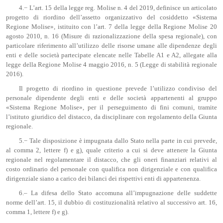
4.− L’art. 15 della legge reg. Molise n. 4 del 2019, definisce un articolato
progetto di riordino dell’assetto organizzativo del cosiddetto «Sistema
Regione Molise», istituito con l’art. 7 della legge della Regione Molise 20
agosto 2010, n. 16 (Misure di razionalizzazione della spesa regionale), con
particolare riferimento all’utilizzo delle risorse umane alle dipendenze degli
enti e delle società partecipate elencate nelle Tabelle A1 e A2, allegate alla
legge della Regione Molise 4 maggio 2016, n. 5 (Legge di stabilità regionale
2016).
Il progetto di riordino in questione prevede l’utilizzo condiviso del
personale dipendente degli enti e delle società appartenenti al gruppo
«Sistema Regione Molise», per il perseguimento di fini comuni, tramite
l’istituto giuridico del distacco, da disciplinare con regolamento della Giunta
regionale.
5.− Tale disposizione è impugnata dallo Stato nella parte in cui prevede,
al comma 2, lettere f) e g), quale criterio a cui si deve attenere la Giunta
regionale nel regolamentare il distacco, che gli oneri finanziari relativi al
costo ordinario del personale con qualifica non dirigenziale e con qualifica
dirigenziale siano a carico dei bilanci dei rispettivi enti di appartenenza.
6.‒ La difesa dello Stato accomuna all’impugnazione delle suddette
norme dell’art. 15, il dubbio di costituzionalità relativo al successivo art. 16,
comma 1, lettere f) e g).