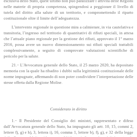
esclusiva dello Stato, quest’ultimo non può paralizzare l’attività delle Regioni
nelle materie di propria competenza, spingendosi a peggiorare il livello di
tutela del diritto alla salute di un territorio, e compromettendo il riparto
costituzionale oltre il limite dell’adeguatezza.
L’intervento regionale in questione mira a calmierare, in via cautelativa e
transitoria, l’ingresso nel territorio di quantitativi di rifiuti speciali, in attesa
che l’attuale piano regionale per la gestione dei rifiuti, approvato il 1° marzo
2016, possa avere un nuovo dimensionamento sui rifiuti speciali trattabili
complessivamente, a seguito di comprovate valutazioni scientifiche di
pericolo per la salute.
21.− L’Avvocatura generale dello Stato, il 25 marzo 2020, ha depositato
memoria con la quale ha ribadito i dubbi sulla legittimità costituzionale delle
norme impugnate, affermando di non poter condividere l’interpretazione delle
stesse offerta dalla Regione Molise.
Considerato in diritto
1.− Il Presidente del Consiglio dei ministri, rappresentato e difeso
dall’Avvocatura generale dello Stato, ha impugnato gli artt. 10, 15, commi 2,
lettere f), g) e h), 3, lettera i), 16, comma 1, lettere b), f), g), e 32 della legge