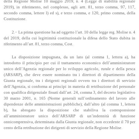
della Regione Molise 10 maggio 2019, n. 4 (Legge di stabilità regionale
2019), in riferimento, nel complesso, agli artt. 81, terzo comma, 97, 117,
secondo comma, lettere l) ed s), e terzo comma, e 120, primo comma, della
Costituzione.
2.− La prima questione ha ad oggetto l’art. 10 della legge reg. Molise n. 4
del 2019, della cui legittimità costituzionale la difesa dello Stato dubita in
riferimento all’art. 81, terzo comma, Cost.
La disposizione impugnata, da un lato (al comma 1, lettera a), ha
introdotto il principio per cui il trattamento economico dell’amministratore
unico dell’Agenzia regionale per lo sviluppo agricolo, rurale e della pesca
(ARSARP), che deve essere nominato tra i direttori di dipartimento della
Giunta regionale, tra i dirigenti regionali ovvero tra i direttori di servizio
dell’Agenzia, si conforma ai princìpi in materia di retribuzione del personale
con qualifica dirigenziale fissati dall’art. 24, comma 3, del decreto legislativo
30 marzo 2001, n. 165 (Norme generali sull’ordinamento del lavoro alle
dipendenze delle amministrazioni pubbliche); dall’altro (al comma 1, lettera
b), ha abrogato la disposizione che stabiliva la corresponsione
all’amministratore unico dell’ARSARP di un’indennità di funzione
onnicomprensiva, determinata dalla Giunta regionale, non eccedente il 70 per
cento della retribuzione dei dirigenti di servizio della Regione Molise.