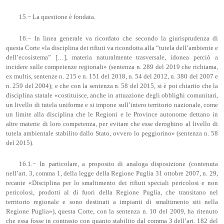
15.− La questione è fondata.
16.− In linea generale va ricordato che secondo la giurisprudenza di
questa Corte «la disciplina dei rifiuti va ricondotta alla “tutela dell’ambiente e
dell’ecosistema” […], materia naturalmente trasversale, idonea perciò a
incidere sulle competenze regionali» (sentenza n. 289 del 2019 che richiama,
ex multis, sentenze n. 215 e n. 151 del 2018, n. 54 del 2012, n. 380 del 2007 e
n. 259 del 2004); e che con la sentenza n. 58 del 2015, si è poi chiarito che la
disciplina statale «costituisce, anche in attuazione degli obblighi comunitari,
un livello di tutela uniforme e si impone sull’intero territorio nazionale, come
un limite alla disciplina che le Regioni e le Province autonome dettano in
altre materie di loro competenza, per evitare che esse deroghino al livello di
tutela ambientale stabilito dallo Stato, ovvero lo peggiorino» (sentenza n. 58
del 2015).
16.1.− In particolare, a proposito di analoga disposizione (contenuta
nell’art. 3, comma 1, della legge della Regione Puglia 31 ottobre 2007, n. 29,
recante «Disciplina per lo smaltimento dei rifiuti speciali pericolosi e non
pericolosi, prodotti al di fuori della Regione Puglia, che transitano nel
territorio regionale e sono destinati a impianti di smaltimento siti nella
Regione Puglia»), questa Corte, con la sentenza n. 10 del 2009, ha ritenuto
che essa fosse in contrasto con quanto stabilito dal comma 3 dell’art. 182 del