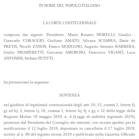
IN NOME DEL POPOLO ITALIANO
LA CORTE COSTITUZIONALE
composta dai signori: Presidente: Mario Rosario MORELLI; Giudici :
Giancarlo CORAGGIO, Giuliano AMATO, Silvana SCIARRA, Daria de
PRETIS, Nicolò ZANON, Franco MODUGNO, Augusto Antonio BARBERA,
Giulio PROSPERETTI, Giovanni AMOROSO, Francesco VIGANÒ, Luca
ANTONINI, Stefano PETITTI,
ha pronunciato la seguente
SENTENZA
nel giudizio di legittimità costituzionale degli artt. 10, 15, commi 2, lettere f),
g) ed h), 3, lettera i), 16, comma 1, lettere b), f), e g), e 32 della legge della
Regione Molise 10 maggio 2019, n. 4 (Legge di stabilità regionale 2019),
promosso dal Presidente del Consiglio dei ministri, con ricorso spedito per la
notificazione il 12 luglio 2019, depositato in cancelleria il 17 luglio 2019,
iscritto al n. 80 del registro ricorsi 2019 e pubblicato nella Gazzetta Ufficiale