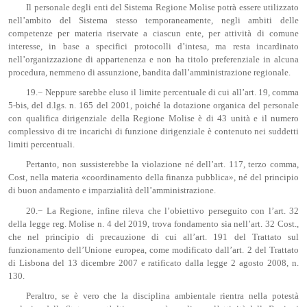
Il personale degli enti del Sistema Regione Molise potrà essere utilizzato
nell’ambito del Sistema stesso temporaneamente, negli ambiti delle
competenze per materia riservate a ciascun ente, per attività di comune
interesse, in base a specifici protocolli d’intesa, ma resta incardinato
nell’organizzazione di appartenenza e non ha titolo preferenziale in alcuna
procedura, nemmeno di assunzione, bandita dall’amministrazione regionale.
19.− Neppure sarebbe eluso il limite percentuale di cui all’art. 19, comma
5-bis, del d.lgs. n. 165 del 2001, poiché la dotazione organica del personale
con qualifica dirigenziale della Regione Molise è di 43 unità e il numero
complessivo di tre incarichi di funzione dirigenziale è contenuto nei suddetti
limiti percentuali.
Pertanto, non sussisterebbe la violazione né dell’art. 117, terzo comma,
Cost, nella materia «coordinamento della finanza pubblica», né del principio
di buon andamento e imparzialità dell’amministrazione.
20.− La Regione, infine rileva che l’obiettivo perseguito con l’art. 32
della legge reg. Molise n. 4 del 2019, trova fondamento sia nell’art. 32 Cost.,
che nel principio di precauzione di cui all’art. 191 del Trattato sul
funzionamento dell’Unione europea, come modificato dall’art. 2 del Trattato
di Lisbona del 13 dicembre 2007 e ratificato dalla legge 2 agosto 2008, n.
130.
Peraltro, se è vero che la disciplina ambientale rientra nella potestà