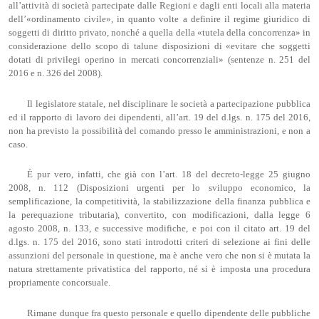
all’attività di società partecipate dalle Regioni e dagli enti locali alla materia
dell’«ordinamento civile», in quanto volte a definire il regime giuridico di
soggetti di diritto privato, nonché a quella della «tutela della concorrenza» in
considerazione dello scopo di talune disposizioni di «evitare che soggetti
dotati di privilegi operino in mercati concorrenziali» (sentenze n. 251 del
2016 e n. 326 del 2008).
Il legislatore statale, nel disciplinare le società a partecipazione pubblica
ed il rapporto di lavoro dei dipendenti, all’art. 19 del d.lgs. n. 175 del 2016,
non ha previsto la possibilità del comando presso le amministrazioni, e non a
caso.
È pur vero, infatti, che già con l’art. 18 del decreto-legge 25 giugno
2008, n. 112 (Disposizioni urgenti per lo sviluppo economico, la
semplificazione, la competitività, la stabilizzazione della finanza pubblica e
la perequazione tributaria), convertito, con modificazioni, dalla legge 6
agosto 2008, n. 133, e successive modifiche, e poi con il citato art. 19 del
d.lgs. n. 175 del 2016, sono stati introdotti criteri di selezione ai fini delle
assunzioni del personale in questione, ma è anche vero che non si è mutata la
natura strettamente privatistica del rapporto, né si è imposta una procedura
propriamente concorsuale.
Rimane dunque fra questo personale e quello dipendente delle pubbliche