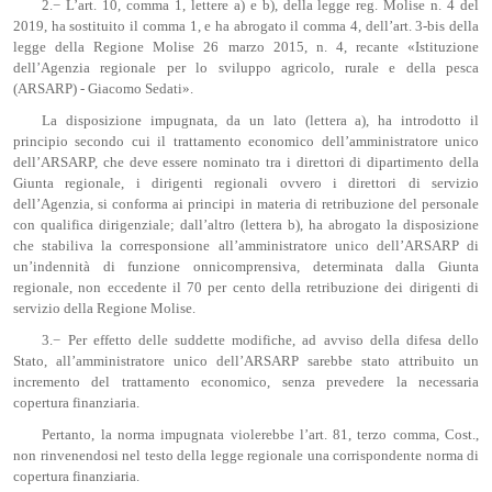
2.− L’art. 10, comma 1, lettere a) e b), della legge reg. Molise n. 4 del
2019, ha sostituito il comma 1, e ha abrogato il comma 4, dell’art. 3-bis della
legge della Regione Molise 26 marzo 2015, n. 4, recante «Istituzione
dell’Agenzia regionale per lo sviluppo agricolo, rurale e della pesca
(ARSARP) - Giacomo Sedati».
La disposizione impugnata, da un lato (lettera a), ha introdotto il
principio secondo cui il trattamento economico dell’amministratore unico
dell’ARSARP, che deve essere nominato tra i direttori di dipartimento della
Giunta regionale, i dirigenti regionali ovvero i direttori di servizio
dell’Agenzia, si conforma ai principi in materia di retribuzione del personale
con qualifica dirigenziale; dall’altro (lettera b), ha abrogato la disposizione
che stabiliva la corresponsione all’amministratore unico dell’ARSARP di
un’indennità di funzione onnicomprensiva, determinata dalla Giunta
regionale, non eccedente il 70 per cento della retribuzione dei dirigenti di
servizio della Regione Molise.
3.− Per effetto delle suddette modifiche, ad avviso della difesa dello
Stato, all’amministratore unico dell’ARSARP sarebbe stato attribuito un
incremento del trattamento economico, senza prevedere la necessaria
copertura finanziaria.
Pertanto, la norma impugnata violerebbe l’art. 81, terzo comma, Cost.,
non rinvenendosi nel testo della legge regionale una corrispondente norma di
copertura finanziaria.