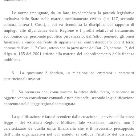
Le norme impugnate, da un lato, invaderebbero la potestà legislativa
esclusiva dello Stato nella materia «ordinamento civile» (art. 117, secondo
comma, lettera l, Cost.), a cui va ricondotta la disciplina del rapporto di
impiego alle dipendenze della Regione e i profili relativi al trattamento
economico del personale pubblico privatizzato; dall’altro, ponendo gli oneri
finanziari a carico dell’ente di appartenenza, contrasterebbero con il terzo
comma dell’art. 117 Cost., atteso che la previsione dell’art. 70, comma 12, del
d.lgs. n. 165 del 2001 attiene alla materia del «coordinamento della finanza
pubblica».
6.− La questione è fondata, in relazione ad entrambi i parametri
costituzionali invocati.
7.− Va premesso che, come assume la difesa dello Stato, le vicende in
oggetto vanno considerate comandi e non distacchi, secondo la qualificazione
contenuta nella legge regionale impugnata.
La qualificazione è fatta discendere dalla creazione – prevista dalla stessa
legge – del «Sistema Regione Molise». Tale «Sistema», tuttavia, non è
caratterizzato da quella unità finanziaria che è il necessario presupposto
dell’unità organizzativa nel cui ambito si colloca l’istituto del distacco,