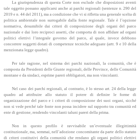
La giurisprudenza di questa Corte non esclude che disposizioni aventi
tale oggetto possano applicarsi anche ai parchi regionali (sentenze n. 290 del
2019 e n. 44 del 2011), ma a condizione che vi si rifletta una generale scelta di
politica ambientale non surrogabile dalla fonte regionale. Tale è l’opzione
normativa, desumibile dai criteri di composizione degli organi del parco
nazionale e dai loro reciproci assetti, che comporta di non affidare ad organi
politici elettivi l’integrale governo del parco, al quale, invece debbono
concorrere soggetti dotati di competenze tecniche adeguate (artt. 9 e 10 della
menzionata legge quadro).
Per tale ragione, nel sistema dei parchi nazionali, la comunità, che è
composta da Presidenti delle Giunte regionali, delle Province, delle Comunità
montane e da sindaci, esprime pareri obbligatori, ma non vincolanti.
Nel caso dei parchi regionali, al contrario, è lo stesso art. 24 della legge
quadro ad attribuire allo statuto il potere di definire le forme di
organizzazione del parco e i criteri di composizione dei suoi organi, sicché
non si vede perché tale fonte non possa incidere sul rapporto tra comunità ed
ente di gestione, rendendo vincolanti taluni pareri della prima.
Non in questo profilo è ravvisabile un’eventuale illegittimità
costituzionale, ma, semmai, nell’adozione concomitante da parte dello statuto
di criteri costitutivi della comunità che rendano gli organi politici elettivi