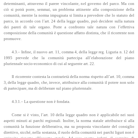
determinanti, attraverso il parere vincolante, nel governo del parco. Ma con
ciò si potrà porre, semmai, un problema attinente alla composizione della
comunità, mentre la norma impugnata si limita a prevedere che lo statuto del
parco, in accordo con l’art. 24 della legge quadro, può decidere sulla natura
dei pareri di tale organo. Porre a confronto tale natura con l’effettiva
composizione della comunità è questione affatto distinta, che il ricorrente non
promuove.
4.3.– Infine, il nuovo art. 11, comma 4, della legge reg. Liguria n. 12 del
1995 prevede che la comunità partecipa all’elaborazione del piano
pluriennale socio-economico di cui al seguente art. 22.
Il ricorrente contesta la contrarietà della norma rispetto all’art. 10, comma
3, della legge quadro, che, invece, attribuisce alla comunità il potere non solo
di partecipare, ma di deliberare sul piano pluriennale.
4.3.1.– La questione non è fondata.
Come si è visto, l’art. 10 della legge quadro non è applicabile nei suoi
aspetti minuti ai parchi regionali. Inoltre, la norma statale attribuisce sì alla
comunità la funzione deliberativa, ma su proposta vincolante del consiglio
direttivo, sicché, nella sostanza, il ruolo della comunità nei parchi liguri non è