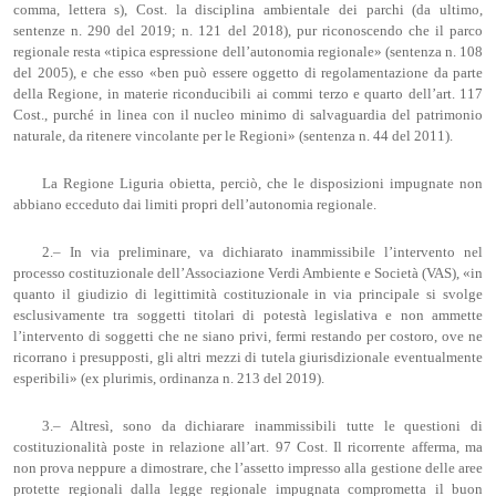
comma, lettera s), Cost. la disciplina ambientale dei parchi (da ultimo,
sentenze n. 290 del 2019; n. 121 del 2018), pur riconoscendo che il parco
regionale resta «tipica espressione dell’autonomia regionale» (sentenza n. 108
del 2005), e che esso «ben può essere oggetto di regolamentazione da parte
della Regione, in materie riconducibili ai commi terzo e quarto dell’art. 117
Cost., purché in linea con il nucleo minimo di salvaguardia del patrimonio
naturale, da ritenere vincolante per le Regioni» (sentenza n. 44 del 2011).
La Regione Liguria obietta, perciò, che le disposizioni impugnate non
abbiano ecceduto dai limiti propri dell’autonomia regionale.
2.– In via preliminare, va dichiarato inammissibile l’intervento nel
processo costituzionale dell’Associazione Verdi Ambiente e Società (VAS), «in
quanto il giudizio di legittimità costituzionale in via principale si svolge
esclusivamente tra soggetti titolari di potestà legislativa e non ammette
l’intervento di soggetti che ne siano privi, fermi restando per costoro, ove ne
ricorrano i presupposti, gli altri mezzi di tutela giurisdizionale eventualmente
esperibili» (ex plurimis, ordinanza n. 213 del 2019).
3.– Altresì, sono da dichiarare inammissibili tutte le questioni di
costituzionalità poste in relazione all’art. 97 Cost. Il ricorrente afferma, ma
non prova neppure a dimostrare, che l’assetto impresso alla gestione delle aree
protette regionali dalla legge regionale impugnata comprometta il buon