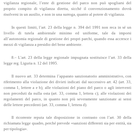
vigilanza regionale, l’ente di gestione del parco non può spogliarsi del
proprio compito di vigilanza diretta, sicché il convenzionamento dovrà
risolversi in un ausilio, e non in una surroga, quanto al potere di vigilanza.
In questi limiti, l’art. 23 della legge n. 394 del 1991 non reca in sé un
livello di tutela ambientale minimo ed uniforme, tale da imporsi
all’autonomia regionale di gestione dei propri parchi, quando essa accresce i
mezzi di vigilanza a presidio del bene ambiente.
8.– L’art. 23 della legge regionale impugnata sostituisce l’art. 33 della
legge reg. Liguria n. 12 del 1995.
Il nuovo art. 33 determina l’apparato sanzionatorio amministrativo, con
riferimento alla violazione dei divieti indicati dal successivo art. 42 (art. 33,
comma 1, lettere a e b); alle violazioni del piano del parco o agli interventi
non preceduti da nulla osta (art. 33, comma 1, lettera c); alle violazioni dei
regolamenti del parco, in quanto non più severamente sanzionate ai sensi
delle lettere precedenti (art. 33, comma 1, lettera d).
Il ricorrente reputa tale disposizione in contrasto con l’art. 30 della
richiamata legge quadro, perché prevede «sanzioni differenti sia per entità, sia
per tipologia».