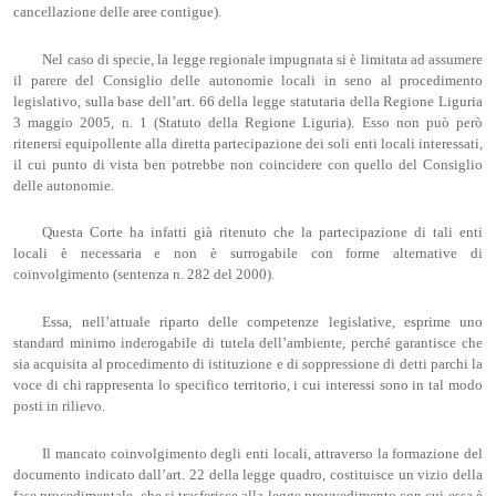
cancellazione delle aree contigue).
Nel caso di specie, la legge regionale impugnata si è limitata ad assumere
il parere del Consiglio delle autonomie locali in seno al procedimento
legislativo, sulla base dell’art. 66 della legge statutaria della Regione Liguria
3 maggio 2005, n. 1 (Statuto della Regione Liguria). Esso non può però
ritenersi equipollente alla diretta partecipazione dei soli enti locali interessati,
il cui punto di vista ben potrebbe non coincidere con quello del Consiglio
delle autonomie.
Questa Corte ha infatti già ritenuto che la partecipazione di tali enti
locali è necessaria e non è surrogabile con forme alternative di
coinvolgimento (sentenza n. 282 del 2000).
Essa, nell’attuale riparto delle competenze legislative, esprime uno
standard minimo inderogabile di tutela dell’ambiente, perché garantisce che
sia acquisita al procedimento di istituzione e di soppressione di detti parchi la
voce di chi rappresenta lo specifico territorio, i cui interessi sono in tal modo
posti in rilievo.
Il mancato coinvolgimento degli enti locali, attraverso la formazione del
documento indicato dall’art. 22 della legge quadro, costituisce un vizio della
fase procedimentale, che si trasferisce alla legge provvedimento con cui essa è