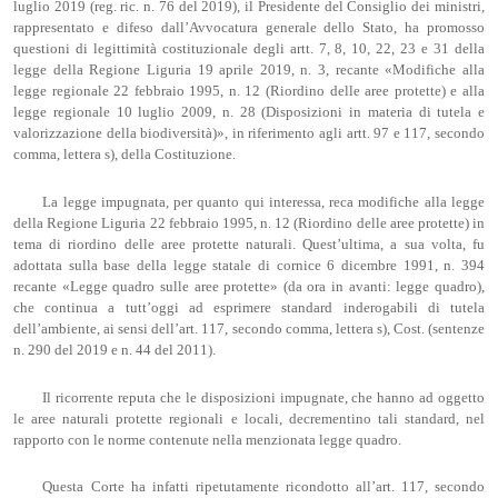
luglio 2019 (reg. ric. n. 76 del 2019), il Presidente del Consiglio dei ministri,
rappresentato e difeso dall’Avvocatura generale dello Stato, ha promosso
questioni di legittimità costituzionale degli artt. 7, 8, 10, 22, 23 e 31 della
legge della Regione Liguria 19 aprile 2019, n. 3, recante «Modifiche alla
legge regionale 22 febbraio 1995, n. 12 (Riordino delle aree protette) e alla
legge regionale 10 luglio 2009, n. 28 (Disposizioni in materia di tutela e
valorizzazione della biodiversità)», in riferimento agli artt. 97 e 117, secondo
comma, lettera s), della Costituzione.
La legge impugnata, per quanto qui interessa, reca modifiche alla legge
della Regione Liguria 22 febbraio 1995, n. 12 (Riordino delle aree protette) in
tema di riordino delle aree protette naturali. Quest’ultima, a sua volta, fu
adottata sulla base della legge statale di cornice 6 dicembre 1991, n. 394
recante «Legge quadro sulle aree protette» (da ora in avanti: legge quadro),
che continua a tutt’oggi ad esprimere standard inderogabili di tutela
dell’ambiente, ai sensi dell’art. 117, secondo comma, lettera s), Cost. (sentenze
n. 290 del 2019 e n. 44 del 2011).
Il ricorrente reputa che le disposizioni impugnate, che hanno ad oggetto
le aree naturali protette regionali e locali, decrementino tali standard, nel
rapporto con le norme contenute nella menzionata legge quadro.
Questa Corte ha infatti ripetutamente ricondotto all’art. 117, secondo