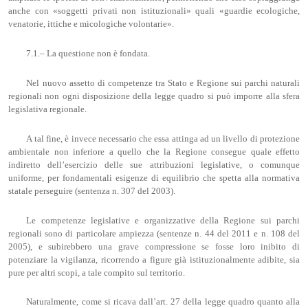
anche con «soggetti privati non istituzionali» quali «guardie ecologiche,
venatorie, ittiche e micologiche volontarie».
7.1.– La questione non è fondata.
Nel nuovo assetto di competenze tra Stato e Regione sui parchi naturali
regionali non ogni disposizione della legge quadro si può imporre alla sfera
legislativa regionale.
A tal fine, è invece necessario che essa attinga ad un livello di protezione
ambientale non inferiore a quello che la Regione consegue quale effetto
indiretto dell’esercizio delle sue attribuzioni legislative, o comunque
uniforme, per fondamentali esigenze di equilibrio che spetta alla normativa
statale perseguire (sentenza n. 307 del 2003).
Le competenze legislative e organizzative della Regione sui parchi
regionali sono di particolare ampiezza (sentenze n. 44 del 2011 e n. 108 del
2005), e subirebbero una grave compressione se fosse loro inibito di
potenziare la vigilanza, ricorrendo a figure già istituzionalmente adibite, sia
pure per altri scopi, a tale compito sul territorio.
Naturalmente, come si ricava dall’art. 27 della legge quadro quanto alla