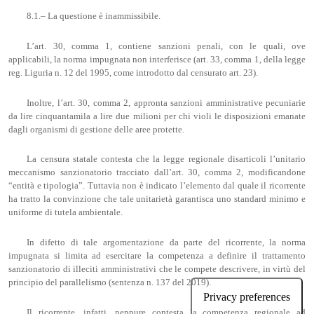
8.1.– La questione è inammissibile.
L’art. 30, comma 1, contiene sanzioni penali, con le quali, ove
applicabili, la norma impugnata non interferisce (art. 33, comma 1, della legge
reg. Liguria n. 12 del 1995, come introdotto dal censurato art. 23).
Inoltre, l’art. 30, comma 2, appronta sanzioni amministrative pecuniarie
da lire cinquantamila a lire due milioni per chi violi le disposizioni emanate
dagli organismi di gestione delle aree protette.
La censura statale contesta che la legge regionale disarticoli l’unitario
meccanismo sanzionatorio tracciato dall’art. 30, comma 2, modificandone
“entità e tipologia”. Tuttavia non è indicato l’elemento dal quale il ricorrente
ha tratto la convinzione che tale unitarietà garantisca uno standard minimo e
uniforme di tutela ambientale.
In difetto di tale argomentazione da parte del ricorrente, la norma
impugnata si limita ad esercitare la competenza a definire il trattamento
sanzionatorio di illeciti amministrativi che le compete descrivere, in virtù del
principio del parallelismo (sentenza n. 137 del 2019).
Il ricorrente, infatti, neppure contesta la competenza regionale ad