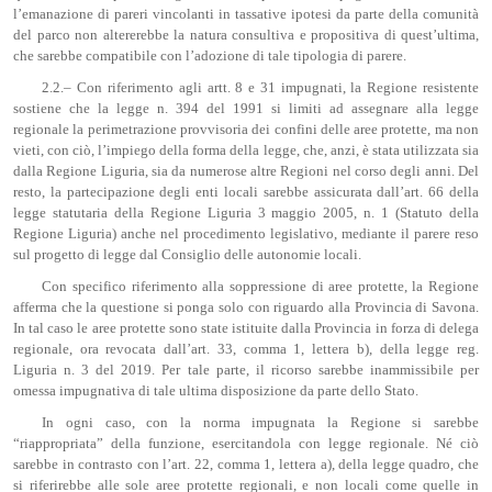
l’emanazione di pareri vincolanti in tassative ipotesi da parte della comunità
del parco non altererebbe la natura consultiva e propositiva di quest’ultima,
che sarebbe compatibile con l’adozione di tale tipologia di parere.
2.2.– Con riferimento agli artt. 8 e 31 impugnati, la Regione resistente
sostiene che la legge n. 394 del 1991 si limiti ad assegnare alla legge
regionale la perimetrazione provvisoria dei confini delle aree protette, ma non
vieti, con ciò, l’impiego della forma della legge, che, anzi, è stata utilizzata sia
dalla Regione Liguria, sia da numerose altre Regioni nel corso degli anni. Del
resto, la partecipazione degli enti locali sarebbe assicurata dall’art. 66 della
legge statutaria della Regione Liguria 3 maggio 2005, n. 1 (Statuto della
Regione Liguria) anche nel procedimento legislativo, mediante il parere reso
sul progetto di legge dal Consiglio delle autonomie locali.
Con specifico riferimento alla soppressione di aree protette, la Regione
afferma che la questione si ponga solo con riguardo alla Provincia di Savona.
In tal caso le aree protette sono state istituite dalla Provincia in forza di delega
regionale, ora revocata dall’art. 33, comma 1, lettera b), della legge reg.
Liguria n. 3 del 2019. Per tale parte, il ricorso sarebbe inammissibile per
omessa impugnativa di tale ultima disposizione da parte dello Stato.
In ogni caso, con la norma impugnata la Regione si sarebbe
“riappropriata” della funzione, esercitandola con legge regionale. Né ciò
sarebbe in contrasto con l’art. 22, comma 1, lettera a), della legge quadro, che
si riferirebbe alle sole aree protette regionali, e non locali come quelle in