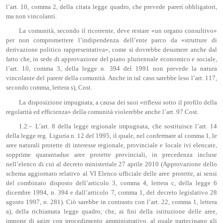
l’art. 10, comma 2, della citata legge quadro, che prevede pareri obbligatori,
ma non vincolanti.
La comunità, secondo il ricorrente, deve restare «un organo consultivo»
per non compromettere l’indipendenza dell’ente parco da «strutture di
derivazione politico rappresentativa», come si dovrebbe desumere anche dal
fatto che, in sede di approvazione del piano pluriennale economico e sociale,
l’art. 10, comma 3, della legge n. 394 del 1991 non prevede la natura
vincolante del parere della comunità. Anche in tal caso sarebbe leso l’art. 117,
secondo comma, lettera s), Cost.
La disposizione impugnata, a causa dei suoi «riflessi sotto il profilo della
regolarità ed efficienza» della comunità violerebbe anche l’art. 97 Cost.
1.2.– L’art. 8 della legge regionale impugnata, che sostituisce l’art. 14
della legge reg. Liguria n. 12 del 1995, il quale, nel confermare al comma 1, le
aree naturali protette di interesse regionale, provinciale e locale ivi elencate,
sopprime quarantadue aree protette provinciali, in precedenza incluse
nell’elenco di cui al decreto ministeriale 27 aprile 2010 (Approvazione dello
schema aggiornato relativo al VI Elenco ufficiale delle aree protette, ai sensi
del combinato disposto dell’articolo 3, comma 4, lettera c, della legge 6
dicembre 1994, n. 394 e dall’articolo 7, comma 1, del decreto legislativo 28
agosto 1997, n. 281). Ciò sarebbe in contrasto con l’art. 22, comma 1, lettera
a), della richiamata legge quadro, che, ai fini della istituzione delle aree,
impone di agire con procedimento amministrativo, al quale partecipano gli