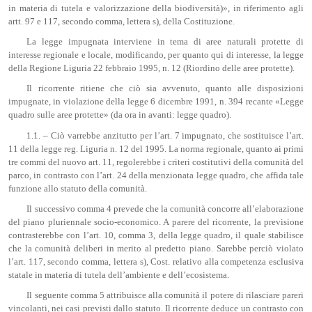
in materia di tutela e valorizzazione della biodiversità)», in riferimento agli
artt. 97 e 117, secondo comma, lettera s), della Costituzione.
La legge impugnata interviene in tema di aree naturali protette di
interesse regionale e locale, modificando, per quanto qui di interesse, la legge
della Regione Liguria 22 febbraio 1995, n. 12 (Riordino delle aree protette).
Il ricorrente ritiene che ciò sia avvenuto, quanto alle disposizioni
impugnate, in violazione della legge 6 dicembre 1991, n. 394 recante «Legge
quadro sulle aree protette» (da ora in avanti: legge quadro).
1.1. – Ciò varrebbe anzitutto per l’art. 7 impugnato, che sostituisce l’art.
11 della legge reg. Liguria n. 12 del 1995. La norma regionale, quanto ai primi
tre commi del nuovo art. 11, regolerebbe i criteri costitutivi della comunità del
parco, in contrasto con l’art. 24 della menzionata legge quadro, che affida tale
funzione allo statuto della comunità.
Il successivo comma 4 prevede che la comunità concorre all’elaborazione
del piano pluriennale socio-economico. A parere del ricorrente, la previsione
contrasterebbe con l’art. 10, comma 3, della legge quadro, il quale stabilisce
che la comunità deliberi in merito al predetto piano. Sarebbe perciò violato
l’art. 117, secondo comma, lettera s), Cost. relativo alla competenza esclusiva
statale in materia di tutela dell’ambiente e dell’ecosistema.
Il seguente comma 5 attribuisce alla comunità il potere di rilasciare pareri
vincolanti, nei casi previsti dallo statuto. Il ricorrente deduce un contrasto con