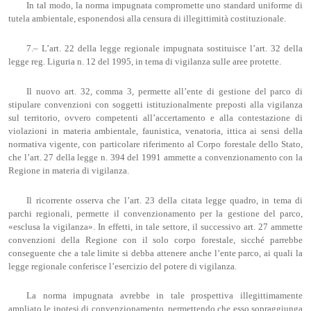
In tal modo, la norma impugnata compromette uno standard uniforme di
tutela ambientale, esponendosi alla censura di illegittimità costituzionale.
7.– L’art. 22 della legge regionale impugnata sostituisce l’art. 32 della
legge reg. Liguria n. 12 del 1995, in tema di vigilanza sulle aree protette.
Il nuovo art. 32, comma 3, permette all’ente di gestione del parco di
stipulare convenzioni con soggetti istituzionalmente preposti alla vigilanza
sul territorio, ovvero competenti all’accertamento e alla contestazione di
violazioni in materia ambientale, faunistica, venatoria, ittica ai sensi della
normativa vigente, con particolare riferimento al Corpo forestale dello Stato,
che l’art. 27 della legge n. 394 del 1991 ammette a convenzionamento con la
Regione in materia di vigilanza.
Il ricorrente osserva che l’art. 23 della citata legge quadro, in tema di
parchi regionali, permette il convenzionamento per la gestione del parco,
«esclusa la vigilanza». In effetti, in tale settore, il successivo art. 27 ammette
convenzioni della Regione con il solo corpo forestale, sicché parrebbe
conseguente che a tale limite si debba attenere anche l’ente parco, ai quali la
legge regionale conferisce l’esercizio del potere di vigilanza.
La norma impugnata avrebbe in tale prospettiva illegittimamente
ampliato le ipotesi di convenzionamento, permettendo che esso sopraggiunga