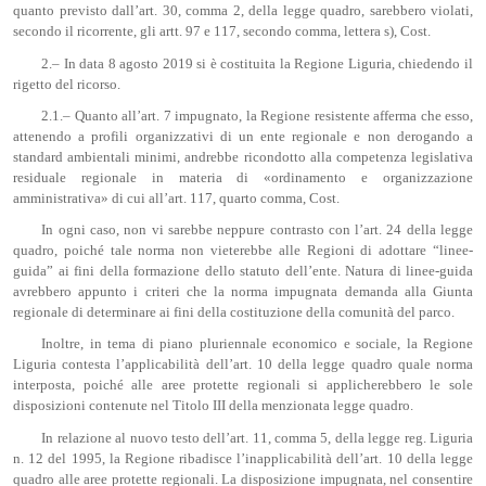
quanto previsto dall’art. 30, comma 2, della legge quadro, sarebbero violati,
secondo il ricorrente, gli artt. 97 e 117, secondo comma, lettera s), Cost.
2.– In data 8 agosto 2019 si è costituita la Regione Liguria, chiedendo il
rigetto del ricorso.
2.1.– Quanto all’art. 7 impugnato, la Regione resistente afferma che esso,
attenendo a profili organizzativi di un ente regionale e non derogando a
standard ambientali minimi, andrebbe ricondotto alla competenza legislativa
residuale regionale in materia di «ordinamento e organizzazione
amministrativa» di cui all’art. 117, quarto comma, Cost.
In ogni caso, non vi sarebbe neppure contrasto con l’art. 24 della legge
quadro, poiché tale norma non vieterebbe alle Regioni di adottare “linee-
guida” ai fini della formazione dello statuto dell’ente. Natura di linee-guida
avrebbero appunto i criteri che la norma impugnata demanda alla Giunta
regionale di determinare ai fini della costituzione della comunità del parco.
Inoltre, in tema di piano pluriennale economico e sociale, la Regione
Liguria contesta l’applicabilità dell’art. 10 della legge quadro quale norma
interposta, poiché alle aree protette regionali si applicherebbero le sole
disposizioni contenute nel Titolo III della menzionata legge quadro.
In relazione al nuovo testo dell’art. 11, comma 5, della legge reg. Liguria
n. 12 del 1995, la Regione ribadisce l’inapplicabilità dell’art. 10 della legge
quadro alle aree protette regionali. La disposizione impugnata, nel consentire