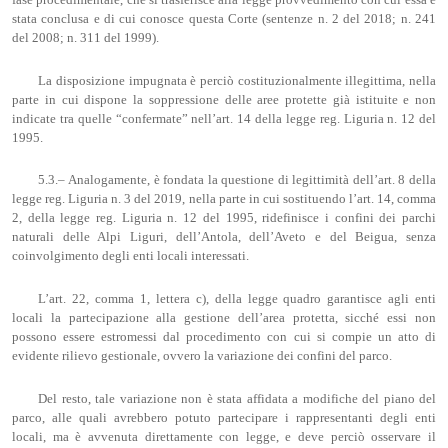
stata conclusa e di cui conosce questa Corte (sentenze n. 2 del 2018; n. 241
del 2008; n. 311 del 1999).
La disposizione impugnata è perciò costituzionalmente illegittima, nella
parte in cui dispone la soppressione delle aree protette già istituite e non
indicate tra quelle “confermate” nell’art. 14 della legge reg. Liguria n. 12 del
1995.
5.3.– Analogamente, è fondata la questione di legittimità dell’art. 8 della
legge reg. Liguria n. 3 del 2019, nella parte in cui sostituendo l’art. 14, comma
2, della legge reg. Liguria n. 12 del 1995, ridefinisce i confini dei parchi
naturali delle Alpi Liguri, dell’Antola, dell’Aveto e del Beigua, senza
coinvolgimento degli enti locali interessati.
L’art. 22, comma 1, lettera c), della legge quadro garantisce agli enti
locali la partecipazione alla gestione dell’area protetta, sicché essi non
possono essere estromessi dal procedimento con cui si compie un atto di
evidente rilievo gestionale, ovvero la variazione dei confini del parco.
Del resto, tale variazione non è stata affidata a modifiche del piano del
parco, alle quali avrebbero potuto partecipare i rappresentanti degli enti
locali, ma è avvenuta direttamente con legge, e deve perciò osservare il