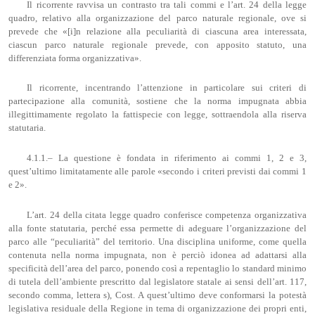
Il ricorrente ravvisa un contrasto tra tali commi e l’art. 24 della legge
quadro, relativo alla organizzazione del parco naturale regionale, ove si
prevede che «[i]n relazione alla peculiarità di ciascuna area interessata,
ciascun parco naturale regionale prevede, con apposito statuto, una
differenziata forma organizzativa».
Il ricorrente, incentrando l’attenzione in particolare sui criteri di
partecipazione alla comunità, sostiene che la norma impugnata abbia
illegittimamente regolato la fattispecie con legge, sottraendola alla riserva
statutaria.
4.1.1.– La questione è fondata in riferimento ai commi 1, 2 e 3,
quest’ultimo limitatamente alle parole «secondo i criteri previsti dai commi 1
e 2».
L’art. 24 della citata legge quadro conferisce competenza organizzativa
alla fonte statutaria, perché essa permette di adeguare l’organizzazione del
parco alle “peculiarità” del territorio. Una disciplina uniforme, come quella
contenuta nella norma impugnata, non è perciò idonea ad adattarsi alla
specificità dell’area del parco, ponendo così a repentaglio lo standard minimo
di tutela dell’ambiente prescritto dal legislatore statale ai sensi dell’art. 117,
secondo comma, lettera s), Cost. A quest’ultimo deve conformarsi la potestà
legislativa residuale della Regione in tema di organizzazione dei propri enti,