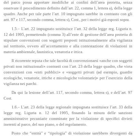
del parco possa apportare modifiche ai confini dell’area protetta, senza
osservare il procedimento definito dall’art. 22, comma 1, lettera a), della legge
quadro. Anche per tale parte l’art. 10 impugnato sarebbe in contrasto con gli
artt. 97 e 117, secondo comma, lettera s), Cost., per i motivi già esposti sopra.
1.5.– L’art. 22 impugnato sostituisce l’art. 32 della legge reg. Liguria n.
12 del 1995, permettendo (comma 3) all’ente di gestione dell’area protetta di
stipulare convenzioni con soggetti preposti istituzionalmente alla vigilanza
sul territorio, ovvero all’accertamento e alla contestazione di violazioni in
materia ambientale, faunistica, venatoria e ittica.
Il ricorrente reputa che tale facoltà di convenzionarsi «anche con soggetti
privati non istituzionali» contrasti con l’art. 23 della legge quadro, che vieta
convenzioni con «enti pubblici» e «soggetti privati (ad esempio, guardie
ecologiche, venatorie, ittiche e micologiche volontarie)» per l’esercizio della
vigilanza nei parchi.
Da qui la lesione dell’art. 117, secondo comma, lettera s), e dell’art. 97
Cost.
1.6.– L’art. 23 della legge regionale impugnata sostituisce l’art. 33 della
legge reg. Liguria n. 12 del 1995, fissando la misura delle sanzioni
amministrative pecuniarie comminate per la violazione di specifici divieti
inerenti al parco, del suo piano, o del regolamento.
Posto che “entità” e “tipologia” di violazione sarebbero divergenti da