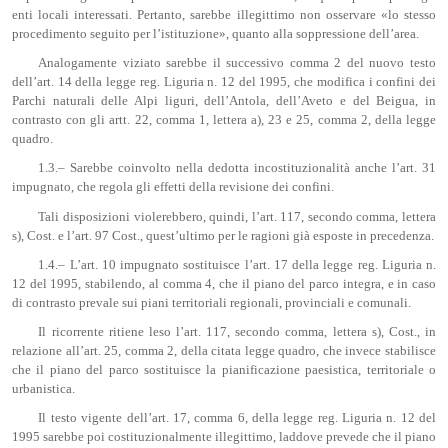
enti locali interessati. Pertanto, sarebbe illegittimo non osservare «lo stesso
procedimento seguito per l’istituzione», quanto alla soppressione dell’area.
Analogamente viziato sarebbe il successivo comma 2 del nuovo testo
dell’art. 14 della legge reg. Liguria n. 12 del 1995, che modifica i confini dei
Parchi naturali delle Alpi liguri, dell’Antola, dell’Aveto e del Beigua, in
contrasto con gli artt. 22, comma 1, lettera a), 23 e 25, comma 2, della legge
quadro.
1.3.– Sarebbe coinvolto nella dedotta incostituzionalità anche l’art. 31
impugnato, che regola gli effetti della revisione dei confini.
Tali disposizioni violerebbero, quindi, l’art. 117, secondo comma, lettera
s), Cost. e l’art. 97 Cost., quest’ultimo per le ragioni già esposte in precedenza.
1.4.– L’art. 10 impugnato sostituisce l’art. 17 della legge reg. Liguria n.
12 del 1995, stabilendo, al comma 4, che il piano del parco integra, e in caso
di contrasto prevale sui piani territoriali regionali, provinciali e comunali.
Il ricorrente ritiene leso l’art. 117, secondo comma, lettera s), Cost., in
relazione all’art. 25, comma 2, della citata legge quadro, che invece stabilisce
che il piano del parco sostituisce la pianificazione paesistica, territoriale o
urbanistica.
Il testo vigente dell’art. 17, comma 6, della legge reg. Liguria n. 12 del
1995 sarebbe poi costituzionalmente illegittimo, laddove prevede che il piano