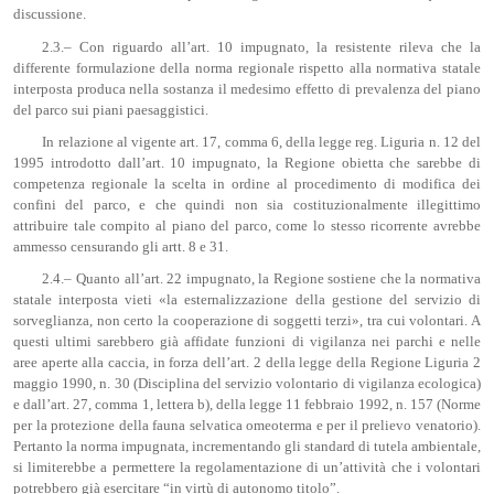
discussione.
2.3.– Con riguardo all’art. 10 impugnato, la resistente rileva che la
differente formulazione della norma regionale rispetto alla normativa statale
interposta produca nella sostanza il medesimo effetto di prevalenza del piano
del parco sui piani paesaggistici.
In relazione al vigente art. 17, comma 6, della legge reg. Liguria n. 12 del
1995 introdotto dall’art. 10 impugnato, la Regione obietta che sarebbe di
competenza regionale la scelta in ordine al procedimento di modifica dei
confini del parco, e che quindi non sia costituzionalmente illegittimo
attribuire tale compito al piano del parco, come lo stesso ricorrente avrebbe
ammesso censurando gli artt. 8 e 31.
2.4.– Quanto all’art. 22 impugnato, la Regione sostiene che la normativa
statale interposta vieti «la esternalizzazione della gestione del servizio di
sorveglianza, non certo la cooperazione di soggetti terzi», tra cui volontari. A
questi ultimi sarebbero già affidate funzioni di vigilanza nei parchi e nelle
aree aperte alla caccia, in forza dell’art. 2 della legge della Regione Liguria 2
maggio 1990, n. 30 (Disciplina del servizio volontario di vigilanza ecologica)
e dall’art. 27, comma 1, lettera b), della legge 11 febbraio 1992, n. 157 (Norme
per la protezione della fauna selvatica omeoterma e per il prelievo venatorio).
Pertanto la norma impugnata, incrementando gli standard di tutela ambientale,
si limiterebbe a permettere la regolamentazione di un’attività che i volontari
potrebbero già esercitare “in virtù di autonomo titolo”.