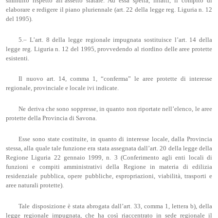
sminuito rispetto all’assetto statale. Ad essa spetta, infatti, il compito di
elaborare e redigere il piano pluriennale (art. 22 della legge reg. Liguria n. 12
del 1995).
5.– L’art. 8 della legge regionale impugnata sostituisce l’art. 14 della
legge reg. Liguria n. 12 del 1995, provvedendo al riordino delle aree protette
esistenti.
Il nuovo art. 14, comma 1, “conferma” le aree protette di interesse
regionale, provinciale e locale ivi indicate.
Ne deriva che sono soppresse, in quanto non riportate nell’elenco, le aree
protette della Provincia di Savona.
Esse sono state costituite, in quanto di interesse locale, dalla Provincia
stessa, alla quale tale funzione era stata assegnata dall’art. 20 della legge della
Regione Liguria 22 gennaio 1999, n. 3 (Conferimento agli enti locali di
funzioni e compiti amministrativi della Regione in materia di edilizia
residenziale pubblica, opere pubbliche, espropriazioni, viabilità, trasporti e
aree naturali protette).
Tale disposizione è stata abrogata dall’art. 33, comma 1, lettera b), della
legge regionale impugnata, che ha così riaccentrato in sede regionale il