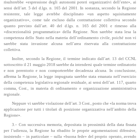
risulterebbe «espressione degli autonomi poteri organizzativi dell’ente», ai
sensi dell’art. 5 del d.lgs. n. 165 del 2001. In sostanza, secondo la Regione
resistente, tale legge avrebbe disciplinato «un aspetto squisitamente
organizzativo», come tale escluso dalla contrattazione collettiva secondo
quanto previsto dall’art. 40 del d.lgs. n. 165 del 2001 e rimesso alla
«discrezionalità programmatica» della Regione. Non sarebbe stata lesa la
competenza dello Stato nella materia dell’ordinamento civile, poiché non vi
sarebbe stata invasione alcuna nell’area riservata alla contrattazione
collettiva.
Inoltre, secondo la Regione, il termine indicato dall’art. 13 del CCNL
sottoscritto il 21 maggio 2018 sarebbe da intendersi quale termine ordinatorio
e non perentorio e non comporterebbe decadenza alcuna. In conclusione,
afferma la Regione, la legge impugnata sarebbe stata emanata nell’esercizio
della competenza legislativa regionale residuale, ai sensi dell’art. 117, quarto
comma, Cost., in materia di ordinamento e organizzazione amministrativa
regionale.
Neppure vi sarebbe violazione dell’art. 3 Cost., posto che «la norma trova
applicazione per tutti i titolari di posizione organizzativa nell’ambito della
Regione».
3.– Con successiva memoria, depositata in prossimità della data fissata
per l’udienza, la Regione ha ribadito le proprie argomentazioni difensive,
insistendo – in particolare – sulla «buona fede» del proprio operato, avendo