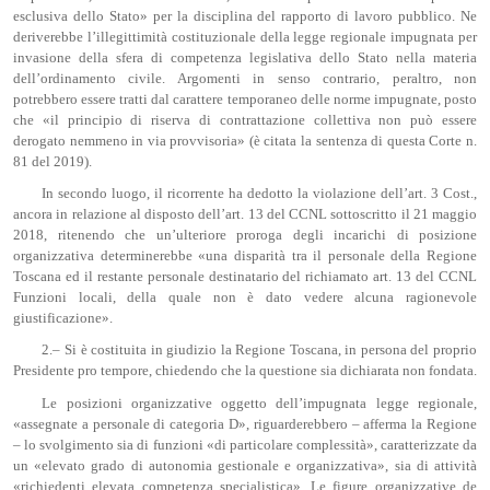
esclusiva dello Stato» per la disciplina del rapporto di lavoro pubblico. Ne
deriverebbe l’illegittimità costituzionale della legge regionale impugnata per
invasione della sfera di competenza legislativa dello Stato nella materia
dell’ordinamento civile. Argomenti in senso contrario, peraltro, non
potrebbero essere tratti dal carattere temporaneo delle norme impugnate, posto
che «il principio di riserva di contrattazione collettiva non può essere
derogato nemmeno in via provvisoria» (è citata la sentenza di questa Corte n.
81 del 2019).
In secondo luogo, il ricorrente ha dedotto la violazione dell’art. 3 Cost.,
ancora in relazione al disposto dell’art. 13 del CCNL sottoscritto il 21 maggio
2018, ritenendo che un’ulteriore proroga degli incarichi di posizione
organizzativa determinerebbe «una disparità tra il personale della Regione
Toscana ed il restante personale destinatario del richiamato art. 13 del CCNL
Funzioni locali, della quale non è dato vedere alcuna ragionevole
giustificazione».
2.– Si è costituita in giudizio la Regione Toscana, in persona del proprio
Presidente pro tempore, chiedendo che la questione sia dichiarata non fondata.
Le posizioni organizzative oggetto dell’impugnata legge regionale,
«assegnate a personale di categoria D», riguarderebbero – afferma la Regione
– lo svolgimento sia di funzioni «di particolare complessità», caratterizzate da
un «elevato grado di autonomia gestionale e organizzativa», sia di attività
«richiedenti elevata competenza specialistica». Le figure organizzative de