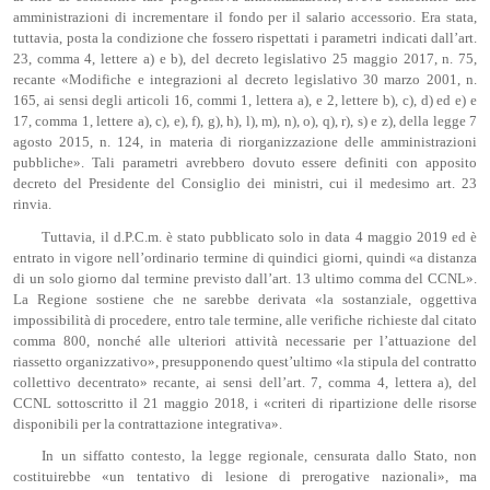
amministrazioni di incrementare il fondo per il salario accessorio. Era stata,
tuttavia, posta la condizione che fossero rispettati i parametri indicati dall’art.
23, comma 4, lettere a) e b), del decreto legislativo 25 maggio 2017, n. 75,
recante «Modifiche e integrazioni al decreto legislativo 30 marzo 2001, n.
165, ai sensi degli articoli 16, commi 1, lettera a), e 2, lettere b), c), d) ed e) e
17, comma 1, lettere a), c), e), f), g), h), l), m), n), o), q), r), s) e z), della legge 7
agosto 2015, n. 124, in materia di riorganizzazione delle amministrazioni
pubbliche». Tali parametri avrebbero dovuto essere definiti con apposito
decreto del Presidente del Consiglio dei ministri, cui il medesimo art. 23
rinvia.
Tuttavia, il d.P.C.m. è stato pubblicato solo in data 4 maggio 2019 ed è
entrato in vigore nell’ordinario termine di quindici giorni, quindi «a distanza
di un solo giorno dal termine previsto dall’art. 13 ultimo comma del CCNL».
La Regione sostiene che ne sarebbe derivata «la sostanziale, oggettiva
impossibilità di procedere, entro tale termine, alle verifiche richieste dal citato
comma 800, nonché alle ulteriori attività necessarie per l’attuazione del
riassetto organizzativo», presupponendo quest’ultimo «la stipula del contratto
collettivo decentrato» recante, ai sensi dell’art. 7, comma 4, lettera a), del
CCNL sottoscritto il 21 maggio 2018, i «criteri di ripartizione delle risorse
disponibili per la contrattazione integrativa».
In un siffatto contesto, la legge regionale, censurata dallo Stato, non
costituirebbe «un tentativo di lesione di prerogative nazionali», ma