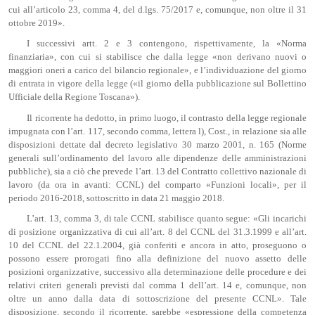
cui all’articolo 23, comma 4, del d.lgs. 75/2017 e, comunque, non oltre il 31
ottobre 2019».
I successivi artt. 2 e 3 contengono, rispettivamente, la «Norma
finanziaria», con cui si stabilisce che dalla legge «non derivano nuovi o
maggiori oneri a carico del bilancio regionale», e l’individuazione del giorno
di entrata in vigore della legge («il giorno della pubblicazione sul Bollettino
Ufficiale della Regione Toscana»).
Il ricorrente ha dedotto, in primo luogo, il contrasto della legge regionale
impugnata con l’art. 117, secondo comma, lettera l), Cost., in relazione sia alle
disposizioni dettate dal decreto legislativo 30 marzo 2001, n. 165 (Norme
generali sull’ordinamento del lavoro alle dipendenze delle amministrazioni
pubbliche), sia a ciò che prevede l’art. 13 del Contratto collettivo nazionale di
lavoro (da ora in avanti: CCNL) del comparto «Funzioni locali», per il
periodo 2016-2018, sottoscritto in data 21 maggio 2018.
L’art. 13, comma 3, di tale CCNL stabilisce quanto segue: «Gli incarichi
di posizione organizzativa di cui all’art. 8 del CCNL del 31.3.1999 e all’art.
10 del CCNL del 22.1.2004, già conferiti e ancora in atto, proseguono o
possono essere prorogati fino alla definizione del nuovo assetto delle
posizioni organizzative, successivo alla determinazione delle procedure e dei
relativi criteri generali previsti dal comma 1 dell’art. 14 e, comunque, non
oltre un anno dalla data di sottoscrizione del presente CCNL». Tale
disposizione, secondo il ricorrente, sarebbe «espressione della competenza