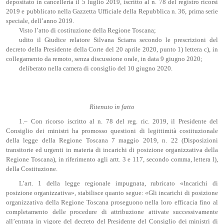
depositato in cancelleria il 5 luglio 2019, iscritto al n. 78 del registro ricorsi
2019 e pubblicato nella Gazzetta Ufficiale della Repubblica n. 36, prima serie
speciale, dell’anno 2019.
Visto l’atto di costituzione della Regione Toscana;
udito il Giudice relatore Silvana Sciarra secondo le prescrizioni del
decreto della Presidente della Corte del 20 aprile 2020, punto 1) lettera c), in
collegamento da remoto, senza discussione orale, in data 9 giugno 2020;
deliberato nella camera di consiglio del 10 giugno 2020.
Ritenuto in fatto
1.– Con ricorso iscritto al n. 78 del reg. ric. 2019, il Presidente del
Consiglio dei ministri ha promosso questioni di legittimità costituzionale
della legge della Regione Toscana 7 maggio 2019, n. 22 (Disposizioni
transitorie ed urgenti in materia di incarichi di posizione organizzativa della
Regione Toscana), in riferimento agli artt. 3 e 117, secondo comma, lettera l),
della Costituzione.
L’art. 1 della legge regionale impugnata, rubricato «Incarichi di
posizione organizzativa», stabilisce quanto segue: «Gli incarichi di posizione
organizzativa della Regione Toscana proseguono nella loro efficacia fino al
completamento delle procedure di attribuzione attivate successivamente
all’entrata in vigore del decreto del Presidente del Consiglio dei ministri di