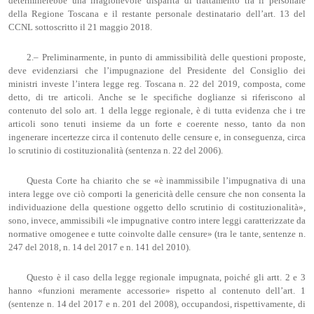
determinerebbe una irragionevole disparità di trattamento tra il personale
della Regione Toscana e il restante personale destinatario dell’art. 13 del
CCNL sottoscritto il 21 maggio 2018.
2.– Preliminarmente, in punto di ammissibilità delle questioni proposte,
deve evidenziarsi che l’impugnazione del Presidente del Consiglio dei
ministri investe l’intera legge reg. Toscana n. 22 del 2019, composta, come
detto, di tre articoli. Anche se le specifiche doglianze si riferiscono al
contenuto del solo art. 1 della legge regionale, è di tutta evidenza che i tre
articoli sono tenuti insieme da un forte e coerente nesso, tanto da non
ingenerare incertezze circa il contenuto delle censure e, in conseguenza, circa
lo scrutinio di costituzionalità (sentenza n. 22 del 2006).
Questa Corte ha chiarito che se «è inammissibile l’impugnativa di una
intera legge ove ciò comporti la genericità delle censure che non consenta la
individuazione della questione oggetto dello scrutinio di costituzionalità»,
sono, invece, ammissibili «le impugnative contro intere leggi caratterizzate da
normative omogenee e tutte coinvolte dalle censure» (tra le tante, sentenze n.
247 del 2018, n. 14 del 2017 e n. 141 del 2010).
Questo è il caso della legge regionale impugnata, poiché gli artt. 2 e 3
hanno «funzioni meramente accessorie» rispetto al contenuto dell’art. 1
(sentenze n. 14 del 2017 e n. 201 del 2008), occupandosi, rispettivamente, di