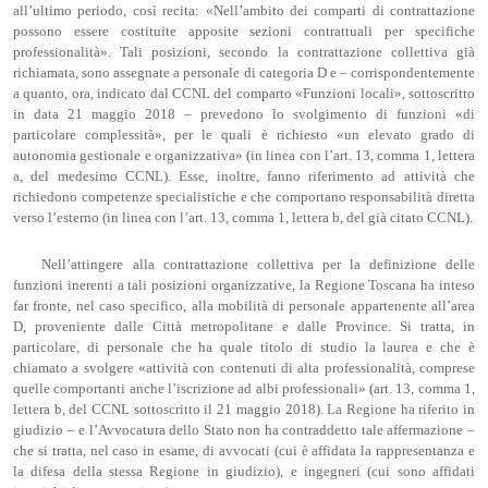
all’ultimo periodo, così recita: «Nell’ambito dei comparti di contrattazione
possono essere costituite apposite sezioni contrattuali per specifiche
professionalità». Tali posizioni, secondo la contrattazione collettiva già
richiamata, sono assegnate a personale di categoria D e – corrispondentemente
a quanto, ora, indicato dal CCNL del comparto «Funzioni locali», sottoscritto
in data 21 maggio 2018 – prevedono lo svolgimento di funzioni «di
particolare complessità», per le quali è richiesto «un elevato grado di
autonomia gestionale e organizzativa» (in linea con l’art. 13, comma 1, lettera
a, del medesimo CCNL). Esse, inoltre, fanno riferimento ad attività che
richiedono competenze specialistiche e che comportano responsabilità diretta
verso l’esterno (in linea con l’art. 13, comma 1, lettera b, del già citato CCNL).
Nell’attingere alla contrattazione collettiva per la definizione delle
funzioni inerenti a tali posizioni organizzative, la Regione Toscana ha inteso
far fronte, nel caso specifico, alla mobilità di personale appartenente all’area
D, proveniente dalle Città metropolitane e dalle Province. Si tratta, in
particolare, di personale che ha quale titolo di studio la laurea e che è
chiamato a svolgere «attività con contenuti di alta professionalità, comprese
quelle comportanti anche l’iscrizione ad albi professionali» (art. 13, comma 1,
lettera b, del CCNL sottoscritto il 21 maggio 2018). La Regione ha riferito in
giudizio – e l’Avvocatura dello Stato non ha contraddetto tale affermazione –
che si tratta, nel caso in esame, di avvocati (cui è affidata la rappresentanza e
la difesa della stessa Regione in giudizio), e ingegneri (cui sono affidati