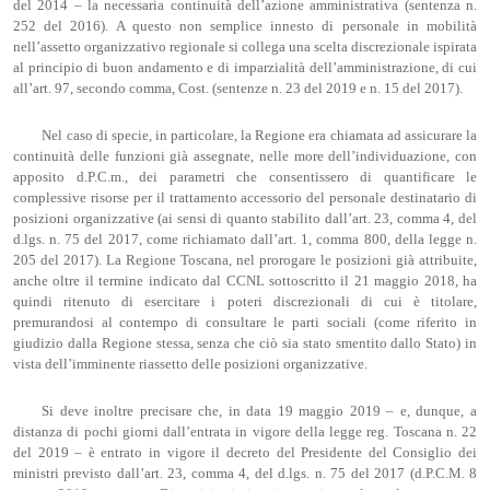
del 2014 – la necessaria continuità dell’azione amministrativa (sentenza n.
252 del 2016). A questo non semplice innesto di personale in mobilità
nell’assetto organizzativo regionale si collega una scelta discrezionale ispirata
al principio di buon andamento e di imparzialità dell’amministrazione, di cui
all’art. 97, secondo comma, Cost. (sentenze n. 23 del 2019 e n. 15 del 2017).
Nel caso di specie, in particolare, la Regione era chiamata ad assicurare la
continuità delle funzioni già assegnate, nelle more dell’individuazione, con
apposito d.P.C.m., dei parametri che consentissero di quantificare le
complessive risorse per il trattamento accessorio del personale destinatario di
posizioni organizzative (ai sensi di quanto stabilito dall’art. 23, comma 4, del
d.lgs. n. 75 del 2017, come richiamato dall’art. 1, comma 800, della legge n.
205 del 2017). La Regione Toscana, nel prorogare le posizioni già attribuite,
anche oltre il termine indicato dal CCNL sottoscritto il 21 maggio 2018, ha
quindi ritenuto di esercitare i poteri discrezionali di cui è titolare,
premurandosi al contempo di consultare le parti sociali (come riferito in
giudizio dalla Regione stessa, senza che ciò sia stato smentito dallo Stato) in
vista dell’imminente riassetto delle posizioni organizzative.
Si deve inoltre precisare che, in data 19 maggio 2019 – e, dunque, a
distanza di pochi giorni dall’entrata in vigore della legge reg. Toscana n. 22
del 2019 – è entrato in vigore il decreto del Presidente del Consiglio dei
ministri previsto dall’art. 23, comma 4, del d.lgs. n. 75 del 2017 (d.P.C.M. 8