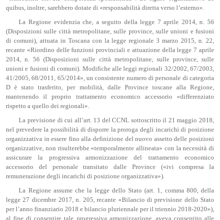
quibus, inoltre, sarebbero dotate di «responsabilità diretta verso l’esterno».
La Regione evidenzia che, a seguito della legge 7 aprile 2014, n. 56
(Disposizioni sulle città metropolitane, sulle province, sulle unioni e fusioni
di comuni), attuata in Toscana con la legge regionale 3 marzo 2015, n. 22,
recante «Riordino delle funzioni provinciali e attuazione della legge 7 aprile
2014, n. 56 (Disposizioni sulle città metropolitane, sulle province, sulle
unioni e fusioni di comuni). Modifiche alle leggi regionali 32/2002, 67/2003,
41/2005, 68/2011, 65/2014», un consistente numero di personale di categoria
D è stato trasferito, per mobilità, dalle Province toscane alla Regione,
mantenendo il proprio trattamento economico accessorio «differenziato
rispetto a quello dei regionali».
La previsione di cui all’art. 13 del CCNL sottoscritto il 21 maggio 2018,
nel prevedere la possibilità di disporre la proroga degli incarichi di posizione
organizzativa in essere fino alla definizione del nuovo assetto delle posizioni
organizzative, non risulterebbe «temporalmente allineata» con la necessità di
assicurare la progressiva armonizzazione del trattamento economico
accessorio del personale transitato dalle Province («ivi compresa la
remunerazione degli incarichi di posizione organizzativa»).
La Regione assume che la legge dello Stato (art. 1, comma 800, della
legge 27 dicembre 2017, n. 205, recante «Bilancio di previsione dello Stato
per l’anno finanziario 2018 e bilancio pluriennale per il triennio 2018-2020»),
al fine di consentire tale progressiva armonizzazione, aveva consentito alle