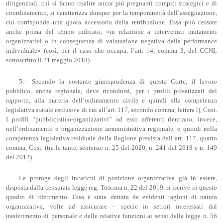
dirigenziali, cui si fanno risalire ancor più pregnanti compiti strategici e di
coordinamento, si caratterizza dunque per la temporaneità dell’assegnazione,
cui corrisponde una quota accessoria della retribuzione. Essa può cessare
anche prima del tempo indicato, «in relazione a intervenuti mutamenti
organizzativi o in conseguenza di valutazione negativa della performance
individuale» (così, per il caso che occupa, l’art. 14, comma 3, del CCNL
sottoscritto il 21 maggio 2018).
5.– Secondo la costante giurisprudenza di questa Corte, il lavoro
pubblico, anche regionale, deve ricondursi, per i profili privatizzati del
rapporto, alla materia dell’ordinamento civile e quindi alla competenza
legislativa statale esclusiva di cui all’art. 117, secondo comma, lettera l), Cost.
I profili “pubblicistico-organizzativi” ad esso afferenti rientrano, invece,
nell’ordinamento e organizzazione amministrativa regionale, e quindi nella
competenza legislativa residuale della Regione prevista dall’art. 117, quarto
comma, Cost. (tra le tante, sentenze n. 25 del 2020, n. 241 del 2018 e n. 149
del 2012).
La proroga degli incarichi di posizione organizzativa già in essere,
disposta dalla censurata legge reg. Toscana n. 22 del 2019, si iscrive in questo
quadro di riferimento. Essa è stata dettata da evidenti ragioni di natura
organizzativa, volte ad assicurare – specie in settori interessati dal
trasferimento di personale e delle relative funzioni ai sensi della legge n. 56