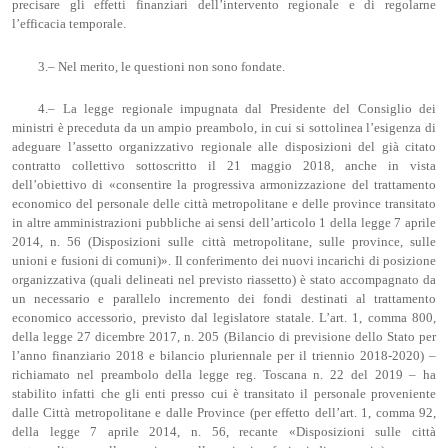
precisare gli effetti finanziari dell’intervento regionale e di regolarne
l’efficacia temporale.
3.– Nel merito, le questioni non sono fondate.
4.– La legge regionale impugnata dal Presidente del Consiglio dei
ministri è preceduta da un ampio preambolo, in cui si sottolinea l’esigenza di
adeguare l’assetto organizzativo regionale alle disposizioni del già citato
contratto collettivo sottoscritto il 21 maggio 2018, anche in vista
dell’obiettivo di «consentire la progressiva armonizzazione del trattamento
economico del personale delle città metropolitane e delle province transitato
in altre amministrazioni pubbliche ai sensi dell’articolo 1 della legge 7 aprile
2014, n. 56 (Disposizioni sulle città metropolitane, sulle province, sulle
unioni e fusioni di comuni)». Il conferimento dei nuovi incarichi di posizione
organizzativa (quali delineati nel previsto riassetto) è stato accompagnato da
un necessario e parallelo incremento dei fondi destinati al trattamento
economico accessorio, previsto dal legislatore statale. L’art. 1, comma 800,
della legge 27 dicembre 2017, n. 205 (Bilancio di previsione dello Stato per
l’anno finanziario 2018 e bilancio pluriennale per il triennio 2018-2020) –
richiamato nel preambolo della legge reg. Toscana n. 22 del 2019 – ha
stabilito infatti che gli enti presso cui è transitato il personale proveniente
dalle Città metropolitane e dalle Province (per effetto dell’art. 1, comma 92,
della legge 7 aprile 2014, n. 56, recante «Disposizioni sulle città