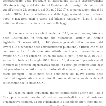
completamento delle procedure di attribuzione attivate successivamente
all’entrata in vigore del decreto del Presidente del Consiglio dei ministri di
cui all’articolo 23, comma 4, del D.Lgs. 75/2017 e, comunque, non oltre il 31
ottobre 2019». L’art. 2 stabilisce che dalla legge regionale «non derivano
nuovi o maggiori oneri a carico del bilancio regionale». L’art. 3, infine,
individua il giorno di entrata in vigore della legge.
Il ricorrente deduce la violazione dell’art. 117, secondo comma, lettera l),
della Costituzione, in relazione alle disposizioni dettate dal decreto
legislativo 30 marzo 2001, n. 165 (Norme generali sull’ordinamento del
lavoro alle dipendenze delle amministrazioni pubbliche), e ritiene che vi sia
contrasto con l’art. 13 del Contratto collettivo nazionale di lavoro (da ora in
avanti: CCNL) del comparto «Funzioni locali», per il periodo 2016-2018,
sottoscritto in data 21 maggio 2018. Tale art. 13, al comma 3, prevede che gli
incarichi di posizione organizzativa ancora in essere, già conferiti sulla base
dei precedenti contratti collettivi nazionali di comparto, avrebbero potuto
essere prorogati – nelle more della definizione del nuovo assetto delle
posizioni organizzative – non oltre il termine di un anno dalla data di
sottoscrizione dello stesso CCNL.
La legge regionale impugnata, inoltre, contrasterebbe anche con l’art. 3
Cost., poiché, «autorizzando un’ulteriore proroga degli incarichi di posizione
organizzativa conferiti, da cui evidentemente discendono effetti economici»,