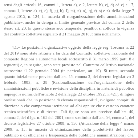
sensi degli articoli 16, commi 1, lettera a), e 2, lettere b), c), d) ed e) e 17,
comma 1, lettere a), c), e), f), g), h), l), m), n), o), q), r), s) e z), della legge 7
agosto 2015, n. 124, in materia di riorganizzazione delle amministrazioni
pubbliche», anche in deroga al limite generale previsto dal comma 2 dello
stesso art. 23. In questo stesso arco temporale, peraltro, si colloca la vigenza
del contratto collettivo stipulato il 21 maggio 2018, prima richiamato.
4.1.– Le posizioni organizzative oggetto della legge reg. Toscana n. 22
del 2019 sono state istituite a far data dal Contratto collettivo nazionale del
comparto Regioni e autonomie locali sottoscritto il 31 marzo 1999 (artt. 8 e
seguenti) e, in seguito, sono state previste nel Contratto collettivo nazionale
sottoscritto il 22 gennaio 2004 (in particolare, art. 10). Si tratta, secondo
quanto inizialmente previsto dall’art. 45, comma 3, del decreto legislativo 3
febbraio 1993, n. 29 (Razionalizzazione dell’organizzazione delle
amministrazioni pubbliche e revisione della disciplina in materia di pubblico
impiego, a norma dell’articolo 2 della legge 23 ottobre 1992, n. 421), di figure
professionali che, in posizione di elevata responsabilità, svolgono compiti di
direzione o che comportano iscrizione ad albi oppure che rivestono carattere
tecnico-scientifico e di ricerca. Tali figure sono ora previste dall’art. 40,
comma 2, del d.lgs. n. 165 del 2001, come sostituito dall’art. 54, comma 1, del
decreto legislativo 27 ottobre 2009, n. 150 (Attuazione della legge 4 marzo
2009, n. 15, in materia di ottimizzazione della produttività del lavoro
pubblico e di efficienza e trasparenza delle pubbliche amministrazioni), che,