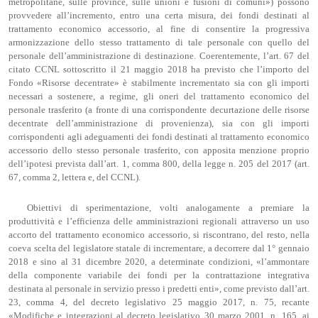
metropolitane, sulle province, sulle unioni e fusioni di comuni») possono
provvedere all’incremento, entro una certa misura, dei fondi destinati al
trattamento economico accessorio, al fine di consentire la progressiva
armonizzazione dello stesso trattamento di tale personale con quello del
personale dell’amministrazione di destinazione. Coerentemente, l’art. 67 del
citato CCNL sottoscritto il 21 maggio 2018 ha previsto che l’importo del
Fondo «Risorse decentrate» è stabilmente incrementato sia con gli importi
necessari a sostenere, a regime, gli oneri del trattamento economico del
personale trasferito (a fronte di una corrispondente decurtazione delle risorse
decentrate dell’amministrazione di provenienza), sia con gli importi
corrispondenti agli adeguamenti dei fondi destinati al trattamento economico
accessorio dello stesso personale trasferito, con apposita menzione proprio
dell’ipotesi prevista dall’art. 1, comma 800, della legge n. 205 del 2017 (art.
67, comma 2, lettera e, del CCNL).
Obiettivi di sperimentazione, volti analogamente a premiare la
produttività e l’efficienza delle amministrazioni regionali attraverso un uso
accorto del trattamento economico accessorio, si riscontrano, del resto, nella
coeva scelta del legislatore statale di incrementare, a decorrere dal 1° gennaio
2018 e sino al 31 dicembre 2020, a determinate condizioni, «l’ammontare
della componente variabile dei fondi per la contrattazione integrativa
destinata al personale in servizio presso i predetti enti», come previsto dall’art.
23, comma 4, del decreto legislativo 25 maggio 2017, n. 75, recante
«Modifiche e integrazioni al decreto legislativo 30 marzo 2001, n. 165, ai