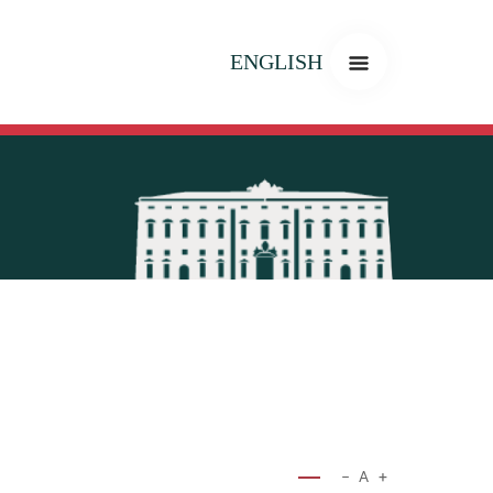
ENGLISH
−
A
+