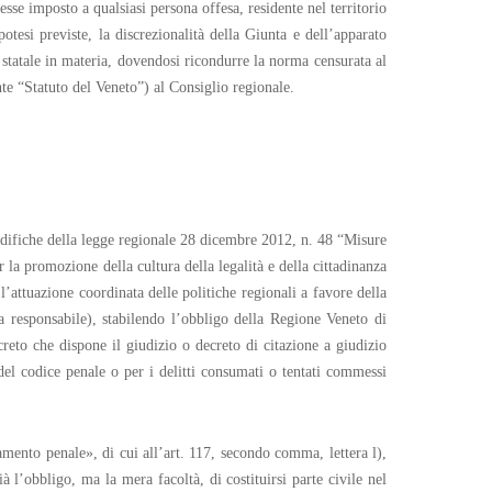
sse imposto a qualsiasi persona offesa, residente nel territorio
otesi previste, la discrezionalità della Giunta e dell’apparato
 statale in materia, dovendosi ricondurre la norma censurata al
nte “Statuto del Veneto”) al Consiglio regionale.
odifiche della legge regionale 28 dicembre 2012, n. 48 “Misure
 la promozione della cultura della legalità e della cittadinanza
’attuazione coordinata delle politiche regionali a favore della
a responsabile), stabilendo l’obbligo della Regione Veneto di
ecreto che dispone il giudizio o decreto di citazione a giudizio
 del codice penale o per i delitti consumati o tentati commessi
amento penale», di cui all’art. 117, secondo comma, lettera l),
à l’obbligo, ma la mera facoltà, di costituirsi parte civile nel