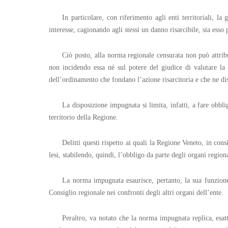
In particolare, con riferimento agli enti territoriali, la
interesse, cagionando agli stessi un danno risarcibile, sia esso
Ciò posto, alla norma regionale censurata non può attribui
non incidendo essa né sul potere del giudice di valutare la 
dell’ordinamento che fondano l’azione risarcitoria e che ne dis
La disposizione impugnata si limita, infatti, a fare obbli
territorio della Regione.
Delitti questi rispetto ai quali la Regione Veneto, in cons
lesi, stabilendo, quindi, l’obbligo da parte degli organi regio
La norma impugnata esaurisce, pertanto, la sua funzione 
Consiglio regionale nei confronti degli altri organi dell’ente.
Peraltro, va notato che la norma impugnata replica, esatta