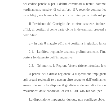
del codice penale o per i delitti consumati o tentati commes
«ordinamento penale» di cui all’art. 117, secondo comma, letter
un obbligo, ma la mera facoltà di costituirsi parte civile nel p
Il Presidente del Consiglio dei ministri sostiene, inoltre
uffici, di costituirsi come parte civile in determinati proces
dello Stato.
2.– In data 8 maggio 2018 si è costituita in giudizio la R
2.1.– La difesa regionale sostiene, preliminarmente, l’ina
poste a fondamento dell’impugnativa.
2.2.– Nel merito, la Regione Veneto ritiene infondate le c
A parere della difesa regionale la disposizione impugnata
agli organi regionali (e a nessun altro soggetto dell’ordinamento
emesso decreto che dispone il giudizio o decreto di citazione
avvalendosi delle condizioni di cui all’art. 416-bis cod. pen.
La disposizione impugnata, dunque, non confliggerebbe, né