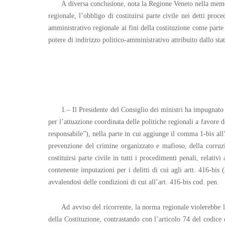
A diversa conclusione, nota la Regione Veneto nella memori
regionale, l’obbligo di costituirsi parte civile nei detti pro
amministrativo regionale ai fini della costituzione come parte
potere di indirizzo politico-amministrativo attribuito dallo st
1.– Il Presidente del Consiglio dei ministri ha impugnat
per l’attuazione coordinata delle politiche regionali a favore 
responsabile”), nella parte in cui aggiunge il comma 1-bis all
prevenzione del crimine organizzato e mafioso, della corruzi
costituirsi parte civile in tutti i procedimenti penali, relati
contenente imputazioni per i delitti di cui agli artt. 416-bis
avvalendosi delle condizioni di cui all’art. 416-bis cod. pen.
Ad avviso del ricorrente, la norma regionale violerebbe l
della Costituzione, contrastando con l’articolo 74 del codice d