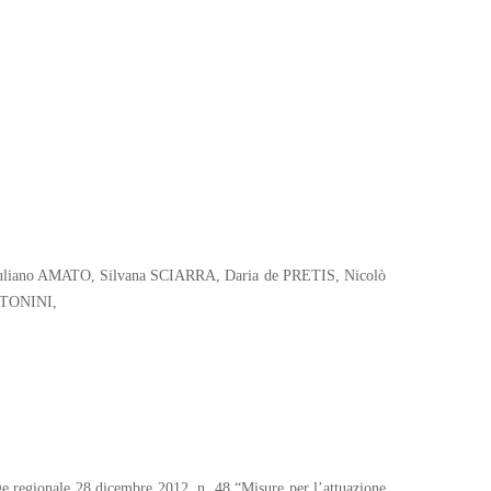
iuliano AMATO, Silvana SCIARRA, Daria de PRETIS, Nicolò
NTONINI,
gge regionale 28 dicembre 2012, n. 48 “Misure per l’attuazione