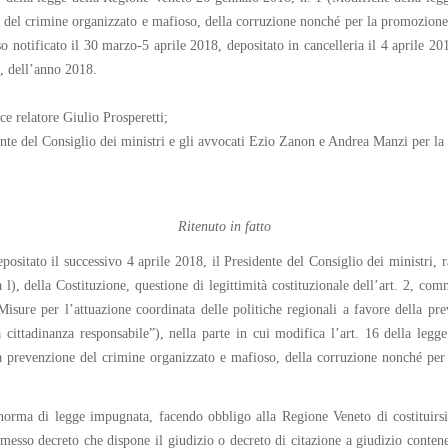
e del crimine organizzato e mafioso, della corruzione nonché per la promozione de
 notificato il 30 marzo-5 aprile 2018, depositato in cancelleria il 4 aprile 2018
e, dell’anno 2018.
ce relatore Giulio Prosperetti;
ente del Consiglio dei ministri e gli avvocati Ezio Zanon e Andrea Manzi per l
Ritenuto in fatto
positato il successivo 4 aprile 2018, il Presidente del Consiglio dei ministri, 
 l), della Costituzione, questione di legittimità costituzionale dell’art. 2, c
sure per l’attuazione coordinata delle politiche regionali a favore della pr
a cittadinanza responsabile”), nella parte in cui modifica l’art. 16 della l
la prevenzione del crimine organizzato e mafioso, della corruzione nonché per 
norma di legge impugnata, facendo obbligo alla Regione Veneto di costituirsi pa
emesso decreto che dispone il giudizio o decreto di citazione a giudizio contenen