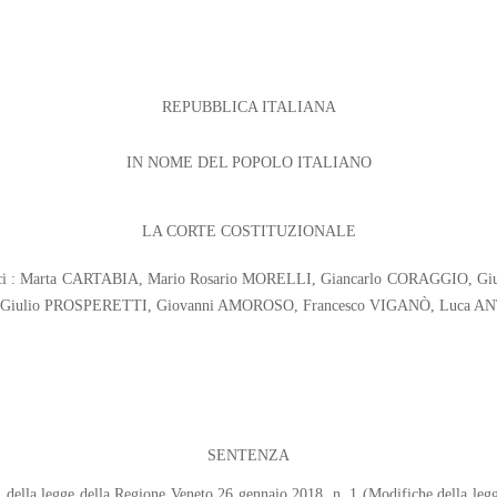
REPUBBLICA ITALIANA
IN NOME DEL POPOLO ITALIANO
LA CORTE COSTITUZIONALE
udici : Marta CARTABIA, Mario Rosario MORELLI, Giancarlo CORAGGIO, G
Giulio PROSPERETTI, Giovanni AMOROSO, Francesco VIGANÒ, Luca A
SENTENZA
 1, della legge della Regione Veneto 26 gennaio 2018, n. 1 (Modifiche della le