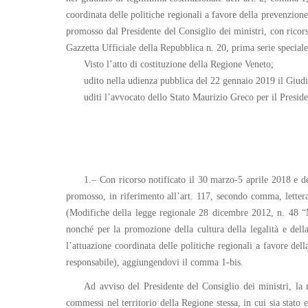
coordinata delle politiche regionali a favore della prevenzion
promosso dal Presidente del Consiglio dei ministri, con ricorso
Gazzetta Ufficiale della Repubblica n. 20, prima serie special
Visto l’atto di costituzione della Regione Veneto;
udito nella udienza pubblica del 22 gennaio 2019 il Giudi
uditi l’avvocato dello Stato Maurizio Greco per il Presid
1.– Con ricorso notificato il 30 marzo-5 aprile 2018 e de
promosso, in riferimento all’art. 117, secondo comma, lettera
(Modifiche della legge regionale 28 dicembre 2012, n. 48 “Mi
nonché per la promozione della cultura della legalità e dell
l’attuazione coordinata delle politiche regionali a favore del
responsabile), aggiungendovi il comma 1-bis.
Ad avviso del Presidente del Consiglio dei ministri, la 
commessi nel territorio della Regione stessa, in cui sia stato 