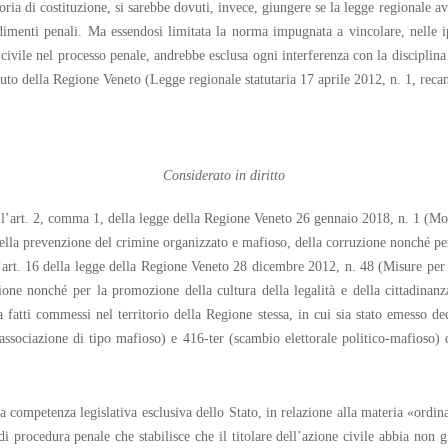
a di costituzione, si sarebbe dovuti, invece, giungere se la legge regionale ave
cedimenti penali. Ma essendosi limitata la norma impugnata a vincolare, nelle ip
 civile nel processo penale, andrebbe esclusa ogni interferenza con la disciplina
atuto della Regione Veneto (Legge regionale statutaria 17 aprile 2012, n. 1, reca
Considerato in diritto
o l’art. 2, comma 1, della legge della Regione Veneto 26 gennaio 2018, n. 1 (M
della prevenzione del crimine organizzato e mafioso, della corruzione nonché per
’art. 16 della legge della Regione Veneto 28 dicembre 2012, n. 48 (Misure per l
one nonché per la promozione della cultura della legalità e della cittadinanz
vi a fatti commessi nel territorio della Regione stessa, in cui sia stato emesso d
 (associazione di tipo mafioso) e 416-ter (scambio elettorale politico-mafioso)
a competenza legislativa esclusiva dello Stato, in relazione alla materia «ordin
i procedura penale che stabilisce che il titolare dell’azione civile abbia non gi