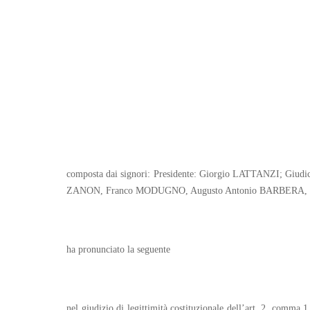
composta dai signori: Presidente: Giorgio LATTANZI; Gi
ZANON, Franco MODUGNO, Augusto Antonio BARBERA, 
ha pronunciato la seguente
nel giudizio di legittimità costituzionale dell’art. 2, comma