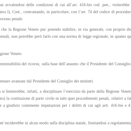
si avvalendosi delle condizioni di cui all’art. 416-bis cod. pen., violerebbe 
a l), Cost., contrastando, in particolare, con l’art. 74 del codice di procedura 
rocesso penale.
, che la Regione Veneto pur potendo stabilire, in via generale, con proprie diret
si penali, non potrebbe però farlo con una norma di legge regionale, in quanto qu
egione Veneto.
mmissibilità del ricorso, sulla base dell’assunto che il Presidente del Consigli
ensure avanzate dal Presidente del Consiglio dei ministri.
 si limiterebbe, infatti, a disciplinare l’esercizio da parte della Regione Ven
) la costituzione di parte civile in tutti quei procedimenti penali, relativi a fa
 a giudizio contenente imputazioni per i delitti di cui agli artt. 416-bis e 
 inciderebbe in alcun modo sulla disciplina statale, limitandosi a regolamentare