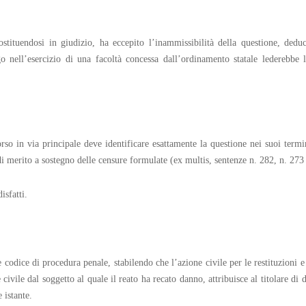
ostituendosi in giudizio, ha eccepito l’inammissibilità della questione, ded
o nell’esercizio di una facoltà concessa dall’ordinamento statale lederebbe l
orso in via principale deve identificare esattamente la questione nei suoi term
di merito a sostegno delle censure formulate (ex multis, sentenze n. 282, n. 273
isfatti.
 codice di procedura penale, stabilendo che l’azione civile per le restituzioni e
 civile dal soggetto al quale il reato ha recato danno, attribuisce al titolare di
 istante.