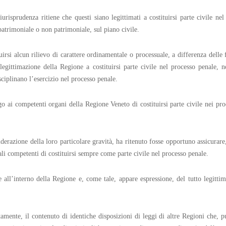
 giurisprudenza ritiene che questi siano legittimati a costituirsi parte civile 
 patrimoniale o non patrimoniale, sul piano civile.
rsi alcun rilievo di carattere ordinamentale o processuale, a differenza delle f
legittimazione della Regione a costituirsi parte civile nel processo penale,
ciplinano l’esercizio nel processo penale.
go ai competenti organi della Regione Veneto di costituirsi parte civile nei pro
iderazione della loro particolare gravità, ha ritenuto fosse opportuno assicurare
nali competenti di costituirsi sempre come parte civile nel processo penale.
all’interno della Regione e, come tale, appare espressione, del tutto legittima
mente, il contenuto di identiche disposizioni di leggi di altre Regioni che, pur