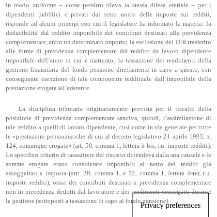
in modo uniforme – come peraltro rileva la stessa difesa erariale – per i
dipendenti pubblici e privati dal testo unico delle imposte sui redditi,
risponde ad alcuni principi con cui il legislatore ha informato la materia: la
deducibilità dal reddito imponibile dei contributi destinati alla previdenza
complementare, entro un determinato importo; la esclusione del TFR trasferito
alle forme di previdenza complementare dal reddito da lavoro dipendente
imponibile dell’anno in cui è maturato; la tassazione dei rendimenti della
gestione finanziaria del fondo pensione direttamente in capo a questo, con
conseguente esenzione di tale componente reddituale dall’imponibile della
prestazione erogata all’aderente.
La disciplina tributaria originariamente prevista per il riscatto della
posizione di previdenza complementare sanciva, quindi, l’assimilazione di
tale reddito a quelli di lavoro dipendente, così come in via generale per tutte
le «prestazioni pensionistiche di cui al decreto legislativo 21 aprile 1993, n.
124, comunque erogate» (art. 50, comma 1, lettera h-bis, t.u. imposte redditi).
Lo specifico criterio di tassazione del riscatto dipendeva dalla sua causale e le
somme erogate erano considerate imponibili al netto dei redditi già
assoggettati a imposta (artt. 20, comma 1, e 52, comma 1, lettera d-ter, t.u.
imposte redditi), ossia dei contributi destinati a previdenza complementare
non in precedenza dedotti dal lavoratore e dei rendimenti conseguiti durante
la gestione (sottoposti a tassazione in capo al fondo pensione).