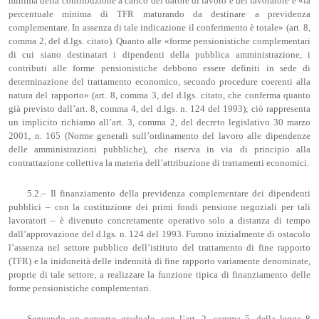
minima della contribuzione a carico del datore di lavoro e del lavoratore e «la
percentuale minima di TFR maturando da destinare a previdenza
complementare. In assenza di tale indicazione il conferimento è totale» (art. 8,
comma 2, del d.lgs. citato). Quanto alle «forme pensionistiche complementari
di cui siano destinatari i dipendenti della pubblica amministrazione, i
contributi alle forme pensionistiche debbono essere definiti in sede di
determinazione del trattamento economico, secondo procedure coerenti alla
natura del rapporto» (art. 8, comma 3, del d.lgs. citato, che conferma quanto
già previsto dall’art. 8, comma 4, del d.lgs. n. 124 del 1993); ciò rappresenta
un implicito richiamo all’art. 3, comma 2, del decreto legislativo 30 marzo
2001, n. 165 (Norme generali sull’ordinamento del lavoro alle dipendenze
delle amministrazioni pubbliche), che riserva in via di principio alla
contrattazione collettiva la materia dell’attribuzione di trattamenti economici.
5.2.– Il finanziamento della previdenza complementare dei dipendenti
pubblici – con la costituzione dei primi fondi pensione negoziali per tali
lavoratori – è divenuto concretamente operativo solo a distanza di tempo
dall’approvazione del d.lgs. n. 124 del 1993. Furono inizialmente di ostacolo
l’assenza nel settore pubblico dell’istituto del trattamento di fine rapporto
(TFR) e la inidoneità delle indennità di fine rapporto variamente denominate,
proprie di tale settore, a realizzare la funzione tipica di finanziamento delle
forme pensionistiche complementari.
Seguendo un percorso graduale, con l’art. 2, comma 5, della legge 8