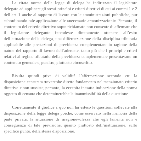
La citata norma della legge di delega ha indirizzato il legislatore
delegato ad applicare gli stessi princìpi e criteri direttivi di cui ai commi 1 e 2
dell’art. 1 anche al rapporto di lavoro con le amministrazioni pubbliche, pur
subordinando tale applicazione alle «necessarie armonizzazioni». Pertanto, il
contenuto del criterio direttivo sopra richiamato non consente di affermare che
il legislatore delegante intendesse direttamente ottenere, all’esito
dell’attuazione della delega, una differenziazione della disciplina tributaria
applicabile alle prestazioni di previdenza complementare in ragione della
natura del rapporto di lavoro dell’aderente, tanto più che i principi e criteri
relativi al regime tributario della previdenza complementare presentavano un
contenuto generale e, peraltro, piuttosto circoscritto.
Risulta quindi priva di validità l’affermazione secondo cui la
disposizione censurata troverebbe diretto fondamento nel menzionato criterio
direttivo e non sussiste, pertanto, la eccepita inesatta indicazione della norma
oggetto di censura che determinerebbe la inammissibilità della questione.
Correttamente il giudice a quo non ha esteso le questioni sollevate alla
disposizione della legge delega poiché, come osservato nella memoria della
parte privata, la situazione di irragionevolezza che egli lamenta non è
conseguenza di tale previsione, quanto piuttosto dell’inattuazione, sullo
specifico punto, della stessa disposizione.