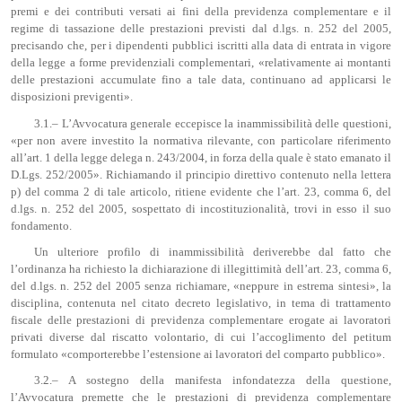
premi e dei contributi versati ai fini della previdenza complementare e il
regime di tassazione delle prestazioni previsti dal d.lgs. n. 252 del 2005,
precisando che, per i dipendenti pubblici iscritti alla data di entrata in vigore
della legge a forme previdenziali complementari, «relativamente ai montanti
delle prestazioni accumulate fino a tale data, continuano ad applicarsi le
disposizioni previgenti».
3.1.– L’Avvocatura generale eccepisce la inammissibilità delle questioni,
«per non avere investito la normativa rilevante, con particolare riferimento
all’art. 1 della legge delega n. 243/2004, in forza della quale è stato emanato il
D.Lgs. 252/2005». Richiamando il principio direttivo contenuto nella lettera
p) del comma 2 di tale articolo, ritiene evidente che l’art. 23, comma 6, del
d.lgs. n. 252 del 2005, sospettato di incostituzionalità, trovi in esso il suo
fondamento.
Un ulteriore profilo di inammissibilità deriverebbe dal fatto che
l’ordinanza ha richiesto la dichiarazione di illegittimità dell’art. 23, comma 6,
del d.lgs. n. 252 del 2005 senza richiamare, «neppure in estrema sintesi», la
disciplina, contenuta nel citato decreto legislativo, in tema di trattamento
fiscale delle prestazioni di previdenza complementare erogate ai lavoratori
privati diverse dal riscatto volontario, di cui l’accoglimento del petitum
formulato «comporterebbe l’estensione ai lavoratori del comparto pubblico».
3.2.– A sostegno della manifesta infondatezza della questione,
l’Avvocatura premette che le prestazioni di previdenza complementare