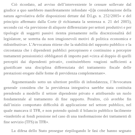
Ciò ricordato, ad avviso dell’interveniente le censure sollevate dal
giudice a quo sarebbero manifestamente infondate «[i]n considerazione della
natura agevolativa delle disposizioni dettate dal D.Lgs. n. 252/2005» e del
principio affermato dalla Corte (è richiamata la sentenza n. 21 del 2005),
secondo cui «la previsione di aliquote differenziate per settori produttivi e per
tipologie di soggetti passivi rientra pienamente nella discrezionalità del
legislatore, se sorretta da non irragionevoli motivi di politica economica e
ridistributiva». L’Avvocatura ritiene che la stabilità del rapporto pubblico e la
circostanza che i dipendenti pubblici percepissero e continuino a percepire
trattamenti pensionistici obbligatori di importo pari «circa al doppio di quelli
percepiti dai dipendenti privati», costituirebbero «ragioni sufficienti a
giustificare una disciplina differenziata del trattamento fiscale delle
prestazioni erogate dalle forme di previdenza complementare».
Argomentando sotto un ulteriore profilo di infondatezza, l’Avvocatura
generale considera che la previdenza integrativa sarebbe stata costituita
prendendo a modello il settore dipendente privato e attribuendo un ruolo
fondamentale al trattamento di fine rapporto. Peraltro, ciò avrebbe fin
dall’inizio comportato difficoltà di applicazione nel settore pubblico, nel
quale mancava il TFR, e non potendo quindi il bilancio pubblico facilmente
«trasferirlo ai fondi pensione nel caso di una trasformazione dei trattamenti di
fine servizio (TFS) in TFR».
La difesa dello Stato prosegue riepilogando le fasi che hanno segnato