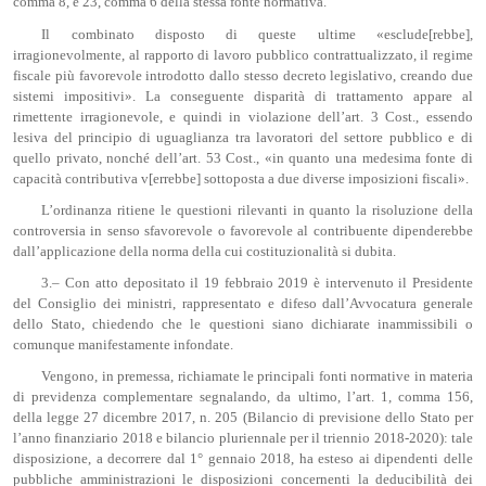
comma 8, e 23, comma 6 della stessa fonte normativa.
Il combinato disposto di queste ultime «esclude[rebbe],
irragionevolmente, al rapporto di lavoro pubblico contrattualizzato, il regime
fiscale più favorevole introdotto dallo stesso decreto legislativo, creando due
sistemi impositivi». La conseguente disparità di trattamento appare al
rimettente irragionevole, e quindi in violazione dell’art. 3 Cost., essendo
lesiva del principio di uguaglianza tra lavoratori del settore pubblico e di
quello privato, nonché dell’art. 53 Cost., «in quanto una medesima fonte di
capacità contributiva v[errebbe] sottoposta a due diverse imposizioni fiscali».
L’ordinanza ritiene le questioni rilevanti in quanto la risoluzione della
controversia in senso sfavorevole o favorevole al contribuente dipenderebbe
dall’applicazione della norma della cui costituzionalità si dubita.
3.– Con atto depositato il 19 febbraio 2019 è intervenuto il Presidente
del Consiglio dei ministri, rappresentato e difeso dall’Avvocatura generale
dello Stato, chiedendo che le questioni siano dichiarate inammissibili o
comunque manifestamente infondate.
Vengono, in premessa, richiamate le principali fonti normative in materia
di previdenza complementare segnalando, da ultimo, l’art. 1, comma 156,
della legge 27 dicembre 2017, n. 205 (Bilancio di previsione dello Stato per
l’anno finanziario 2018 e bilancio pluriennale per il triennio 2018-2020): tale
disposizione, a decorrere dal 1° gennaio 2018, ha esteso ai dipendenti delle
pubbliche amministrazioni le disposizioni concernenti la deducibilità dei