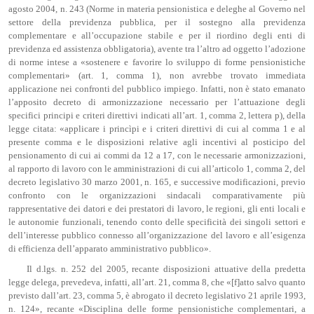
agosto 2004, n. 243 (Norme in materia pensionistica e deleghe al Governo nel
settore della previdenza pubblica, per il sostegno alla previdenza
complementare e all’occupazione stabile e per il riordino degli enti di
previdenza ed assistenza obbligatoria), avente tra l’altro ad oggetto l’adozione
di norme intese a «sostenere e favorire lo sviluppo di forme pensionistiche
complementari» (art. 1, comma 1), non avrebbe trovato immediata
applicazione nei confronti del pubblico impiego. Infatti, non è stato emanato
l’apposito decreto di armonizzazione necessario per l’attuazione degli
specifici principi e criteri direttivi indicati all’art. 1, comma 2, lettera p), della
legge citata: «applicare i princìpi e i criteri direttivi di cui al comma 1 e al
presente comma e le disposizioni relative agli incentivi al posticipo del
pensionamento di cui ai commi da 12 a 17, con le necessarie armonizzazioni,
al rapporto di lavoro con le amministrazioni di cui all’articolo 1, comma 2, del
decreto legislativo 30 marzo 2001, n. 165, e successive modificazioni, previo
confronto con le organizzazioni sindacali comparativamente più
rappresentative dei datori e dei prestatori di lavoro, le regioni, gli enti locali e
le autonomie funzionali, tenendo conto delle specificità dei singoli settori e
dell’interesse pubblico connesso all’organizzazione del lavoro e all’esigenza
di efficienza dell’apparato amministrativo pubblico».
Il d.lgs. n. 252 del 2005, recante disposizioni attuative della predetta
legge delega, prevedeva, infatti, all’art. 21, comma 8, che «[f]atto salvo quanto
previsto dall’art. 23, comma 5, è abrogato il decreto legislativo 21 aprile 1993,
n. 124», recante «Disciplina delle forme pensionistiche complementari, a