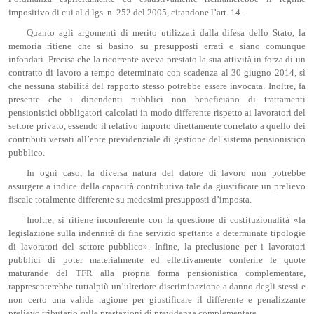
impositivo di cui al d.lgs. n. 252 del 2005, citandone l’art. 14.
Quanto agli argomenti di merito utilizzati dalla difesa dello Stato, la
memoria ritiene che si basino su presupposti errati e siano comunque
infondati. Precisa che la ricorrente aveva prestato la sua attività in forza di un
contratto di lavoro a tempo determinato con scadenza al 30 giugno 2014, sì
che nessuna stabilità del rapporto stesso potrebbe essere invocata. Inoltre, fa
presente che i dipendenti pubblici non beneficiano di trattamenti
pensionistici obbligatori calcolati in modo differente rispetto ai lavoratori del
settore privato, essendo il relativo importo direttamente correlato a quello dei
contributi versati all’ente previdenziale di gestione del sistema pensionistico
pubblico.
In ogni caso, la diversa natura del datore di lavoro non potrebbe
assurgere a indice della capacità contributiva tale da giustificare un prelievo
fiscale totalmente differente su medesimi presupposti d’imposta.
Inoltre, si ritiene inconferente con la questione di costituzionalità «la
legislazione sulla indennità di fine servizio spettante a determinate tipologie
di lavoratori del settore pubblico». Infine, la preclusione per i lavoratori
pubblici di poter materialmente ed effettivamente conferire le quote
maturande del TFR alla propria forma pensionistica complementare,
rappresenterebbe tuttalpiù un’ulteriore discriminazione a danno degli stessi e
non certo una valida ragione per giustificare il differente e penalizzante
prelievo tributario sulle prestazioni di previdenza complementare.