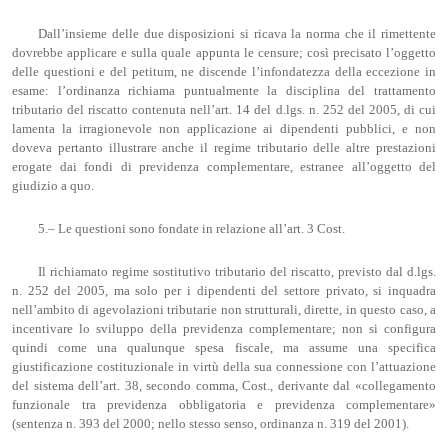
Dall’insieme delle due disposizioni si ricava la norma che il rimettente
dovrebbe applicare e sulla quale appunta le censure; così precisato l’oggetto
delle questioni e del petitum, ne discende l’infondatezza della eccezione in
esame: l’ordinanza richiama puntualmente la disciplina del trattamento
tributario del riscatto contenuta nell’art. 14 del d.lgs. n. 252 del 2005, di cui
lamenta la irragionevole non applicazione ai dipendenti pubblici, e non
doveva pertanto illustrare anche il regime tributario delle altre prestazioni
erogate dai fondi di previdenza complementare, estranee all’oggetto del
giudizio a quo.
5.– Le questioni sono fondate in relazione all’art. 3 Cost.
Il richiamato regime sostitutivo tributario del riscatto, previsto dal d.lgs.
n. 252 del 2005, ma solo per i dipendenti del settore privato, si inquadra
nell’ambito di agevolazioni tributarie non strutturali, dirette, in questo caso, a
incentivare lo sviluppo della previdenza complementare; non si configura
quindi come una qualunque spesa fiscale, ma assume una specifica
giustificazione costituzionale in virtù della sua connessione con l’attuazione
del sistema dell’art. 38, secondo comma, Cost., derivante dal «collegamento
funzionale tra previdenza obbligatoria e previdenza complementare»
(sentenza n. 393 del 2000; nello stesso senso, ordinanza n. 319 del 2001).