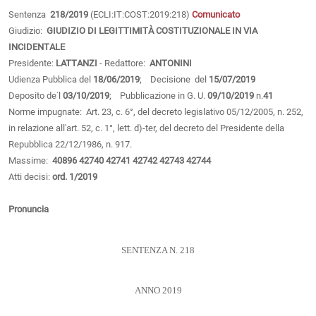
Sentenza
218/2019
(ECLI:IT:COST:2019:218)
Comunicato
Giudizio:
GIUDIZIO DI LEGITTIMITÀ COSTITUZIONALE IN VIA
INCIDENTALE
Presidente:
LATTANZI
- Redattore:
ANTONINI
Udienza Pubblica del
18/06/2019
; Decisione del
15/07/2019
Deposito de˙l
03/10/2019
; Pubblicazione in G. U.
09/10/2019
n.
41
Norme impugnate: Art. 23, c. 6°, del decreto legislativo 05/12/2005, n. 252,
in relazione all'art. 52, c. 1°, lett. d)-ter, del decreto del Presidente della
Repubblica 22/12/1986, n. 917.
Massime:
40896
42740
42741
42742
42743
42744
Atti decisi:
ord. 1/2019
Pronuncia
SENTENZA N. 218
ANNO 2019