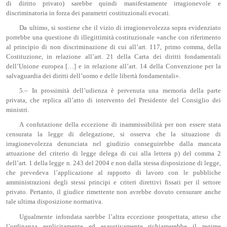
di diritto privato) sarebbe quindi manifestamente irragionevole e
discriminatoria in forza dei parametri costituzionali evocati.
Da ultimo, si sostiene che il vizio di irragionevolezza sopra evidenziato
porrebbe una questione di illegittimità costituzionale «anche con riferimento
al principio di non discriminazione di cui all’art. 117, primo comma, della
Costituzione, in relazione all’art. 21 della Carta dei diritti fondamentali
dell’Unione europea […] e in relazione all’art. 14 della Convenzione per la
salvaguardia dei diritti dell’uomo e delle libertà fondamentali».
5.– In prossimità dell’udienza è pervenuta una memoria della parte
privata, che replica all’atto di intervento del Presidente del Consiglio dei
ministri.
A confutazione della eccezione di inammissibilità per non essere stata
censurata la legge di delegazione, si osserva che la situazione di
irragionevolezza denunciata nel giudizio conseguirebbe dalla mancata
attuazione del criterio di legge delega di cui alla lettera p) del comma 2
dell’art. 1 della legge n. 243 del 2004 e non dalla stessa disposizione di legge,
che prevedeva l’applicazione al rapporto di lavoro con le pubbliche
amministrazioni degli stessi principi e criteri direttivi fissati per il settore
privato. Pertanto, il giudice rimettente non avrebbe dovuto censurare anche
tale ultima disposizione normativa.
Ugualmente infondata sarebbe l’altra eccezione prospettata, atteso che
l’ordinanza esplicitamente ed esaustivamente richiamerebbe il regime