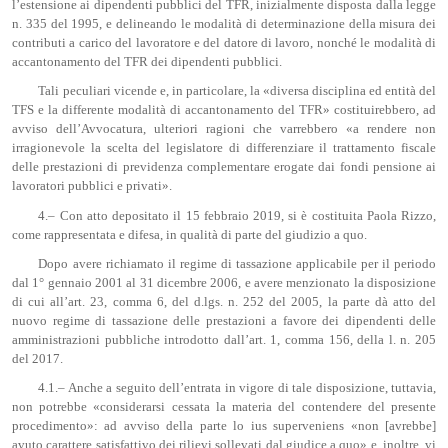
l’estensione ai dipendenti pubblici del TFR, inizialmente disposta dalla legge
n. 335 del 1995, e delineando le modalità di determinazione della misura dei
contributi a carico del lavoratore e del datore di lavoro, nonché le modalità di
accantonamento del TFR dei dipendenti pubblici.
Tali peculiari vicende e, in particolare, la «diversa disciplina ed entità del
TFS e la differente modalità di accantonamento del TFR» costituirebbero, ad
avviso dell’Avvocatura, ulteriori ragioni che varrebbero «a rendere non
irragionevole la scelta del legislatore di differenziare il trattamento fiscale
delle prestazioni di previdenza complementare erogate dai fondi pensione ai
lavoratori pubblici e privati».
4.– Con atto depositato il 15 febbraio 2019, si è costituita Paola Rizzo,
come rappresentata e difesa, in qualità di parte del giudizio a quo.
Dopo avere richiamato il regime di tassazione applicabile per il periodo
dal 1° gennaio 2001 al 31 dicembre 2006, e avere menzionato la disposizione
di cui all’art. 23, comma 6, del d.lgs. n. 252 del 2005, la parte dà atto del
nuovo regime di tassazione delle prestazioni a favore dei dipendenti delle
amministrazioni pubbliche introdotto dall’art. 1, comma 156, della l. n. 205
del 2017.
4.1.– Anche a seguito dell’entrata in vigore di tale disposizione, tuttavia,
non potrebbe «considerarsi cessata la materia del contendere del presente
procedimento»: ad avviso della parte lo ius superveniens «non [avrebbe]
avuto carattere satisfattivo dei rilievi sollevati dal giudice a quo» e, inoltre, vi