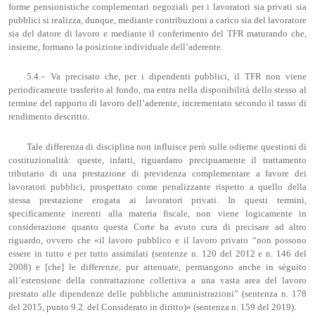
forme pensionistiche complementari negoziali per i lavoratori sia privati sia
pubblici si realizza, dunque, mediante contribuzioni a carico sia del lavoratore
sia del datore di lavoro e mediante il conferimento del TFR maturando che,
insieme, formano la posizione individuale dell’aderente.
5.4.– Va precisato che, per i dipendenti pubblici, il TFR non viene
periodicamente trasferito al fondo, ma entra nella disponibilità dello stesso al
termine del rapporto di lavoro dell’aderente, incrementato secondo il tasso di
rendimento descritto.
Tale differenza di disciplina non influisce però sulle odierne questioni di
costituzionalità: queste, infatti, riguardano precipuamente il trattamento
tributario di una prestazione di previdenza complementare a favore dei
lavoratori pubblici, prospettato come penalizzante rispetto a quello della
stessa prestazione erogata ai lavoratori privati. In questi termini,
specificamente inerenti alla materia fiscale, non viene logicamente in
considerazione quanto questa Corte ha avuto cura di precisare ad altro
riguardo, ovvero che «il lavoro pubblico e il lavoro privato “non possono
essere in tutto e per tutto assimilati (sentenze n. 120 del 2012 e n. 146 del
2008) e [che] le differenze, pur attenuate, permangono anche in séguito
all’estensione della contrattazione collettiva a una vasta area del lavoro
prestato alle dipendenze delle pubbliche amministrazioni” (sentenza n. 178
del 2015, punto 9.2. del Considerato in diritto)» (sentenza n. 159 del 2019).