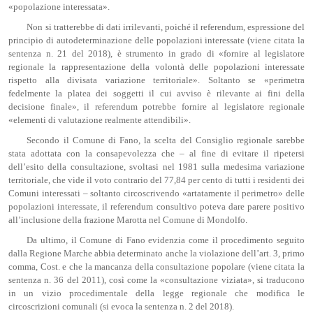
«popolazione interessata».
Non si tratterebbe di dati irrilevanti, poiché il referendum, espressione del
principio di autodeterminazione delle popolazioni interessate (viene citata la
sentenza n. 21 del 2018), è strumento in grado di «fornire al legislatore
regionale la rappresentazione della volontà delle popolazioni interessate
rispetto alla divisata variazione territoriale». Soltanto se «perimetra
fedelmente la platea dei soggetti il cui avviso è rilevante ai fini della
decisione finale», il referendum potrebbe fornire al legislatore regionale
«elementi di valutazione realmente attendibili».
Secondo il Comune di Fano, la scelta del Consiglio regionale sarebbe
stata adottata con la consapevolezza che – al fine di evitare il ripetersi
dell’esito della consultazione, svoltasi nel 1981 sulla medesima variazione
territoriale, che vide il voto contrario del 77,84 per cento di tutti i residenti dei
Comuni interessati – soltanto circoscrivendo «artatamente il perimetro» delle
popolazioni interessate, il referendum consultivo poteva dare parere positivo
all’inclusione della frazione Marotta nel Comune di Mondolfo.
Da ultimo, il Comune di Fano evidenzia come il procedimento seguito
dalla Regione Marche abbia determinato anche la violazione dell’art. 3, primo
comma, Cost. e che la mancanza della consultazione popolare (viene citata la
sentenza n. 36 del 2011), così come la «consultazione viziata», si traducono
in un vizio procedimentale della legge regionale che modifica le
circoscrizioni comunali (si evoca la sentenza n. 2 del 2018).