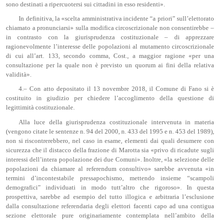
sono destinati a ripercuotersi sui cittadini in esso residenti».
In definitiva, la «scelta amministrativa incidente “a priori” sull’elettorato
chiamato a pronunciarsi» sulla modifica circoscrizionale non consentirebbe –
in contrasto con la giurisprudenza costituzionale – di apprezzare
ragionevolmente l’interesse delle popolazioni al mutamento circoscrizionale
di cui all’art. 133, secondo comma, Cost., a maggior ragione «per una
consultazione per la quale non è previsto un quorum ai fini della relativa
validità».
4.– Con atto depositato il 13 novembre 2018, il Comune di Fano si è
costituito in giudizio per chiedere l’accoglimento della questione di
legittimità costituzionale.
Alla luce della giurisprudenza costituzionale intervenuta in materia
(vengono citate le sentenze n. 94 del 2000, n. 433 del 1995 e n. 453 del 1989),
non si riscontrerebbero, nel caso in esame, elementi dai quali desumere con
sicurezza che il distacco della frazione di Marotta sia «privo di ricadute sugli
interessi dell’intera popolazione dei due Comuni». Inoltre, «la selezione delle
popolazioni da chiamare al referendum consultivo» sarebbe avvenuta «in
termini d’incontestabile pressapochismo, mettendo insieme “scampoli
demografici” individuati in modo tutt’altro che rigoroso». In questa
prospettiva, sarebbe ad esempio del tutto illogica e arbitraria l’esclusione
dalla consultazione referendaria degli elettori facenti capo ad una contigua
sezione elettorale pure originariamente contemplata nell’ambito della