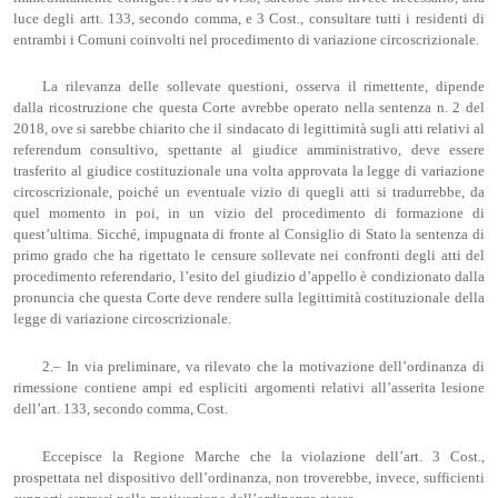
luce degli artt. 133, secondo comma, e 3 Cost., consultare tutti i residenti di
entrambi i Comuni coinvolti nel procedimento di variazione circoscrizionale.
La rilevanza delle sollevate questioni, osserva il rimettente, dipende
dalla ricostruzione che questa Corte avrebbe operato nella sentenza n. 2 del
2018, ove si sarebbe chiarito che il sindacato di legittimità sugli atti relativi al
referendum consultivo, spettante al giudice amministrativo, deve essere
trasferito al giudice costituzionale una volta approvata la legge di variazione
circoscrizionale, poiché un eventuale vizio di quegli atti si tradurrebbe, da
quel momento in poi, in un vizio del procedimento di formazione di
quest’ultima. Sicché, impugnata di fronte al Consiglio di Stato la sentenza di
primo grado che ha rigettato le censure sollevate nei confronti degli atti del
procedimento referendario, l’esito del giudizio d’appello è condizionato dalla
pronuncia che questa Corte deve rendere sulla legittimità costituzionale della
legge di variazione circoscrizionale.
2.– In via preliminare, va rilevato che la motivazione dell’ordinanza di
rimessione contiene ampi ed espliciti argomenti relativi all’asserita lesione
dell’art. 133, secondo comma, Cost.
Eccepisce la Regione Marche che la violazione dell’art. 3 Cost.,
prospettata nel dispositivo dell’ordinanza, non troverebbe, invece, sufficienti