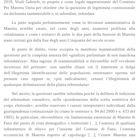
2018, Vitali Gabriele, in proprio e come legale rappresentante del Comitato
Pro Marotta Unita per chiedere che la questione di legittimità costituzionale
sia dichiarata inammissibile e, in subordine, infondata.
La parte segnala preliminarmente come la divisione amministrativa di
Marotta avrebbe creato, nel corso degli anni, numerosi problemi alla
cittadinanza e come i tentativi di unire le due parti della frazione di Marotta
siano iniziati già dalla fine degli anni Cinquanta del secolo scorso.
In punto di diritto, viene eccepita la manifesta inammissibilità della
questione per la completa assenza del «giudizio preliminare di non manifesta
infondatezza». Altra ragione di inammissibilità si rinverrebbe nell’«evidente
incertezza del petitum»: non sarebbe chiaro «se il rimettente si dolga
dell’illegittima identificazione delle popolazioni interessate» operata nel
presente caso oppure se, «più radicalmente, censuri l’illegittimità di
qualunque delimitazione della platea referendaria».
Nel merito, la questione sarebbe infondata perché la delibera di indizione
del referendum consultivo, nella «ponderazione della scelta restrittiva del
corpo elettorale», avrebbe osservato i canoni interpretativi individuati dalla
giurisprudenza costituzionale (si citano le sentenze n. 94 del 2000 e n. 433 del
1995). In particolare, rileverebbero «la limitatissima estensione di Marotta di
Fano dal punto di vista demografico e territoriale […]; l’assenza di qualsiasi
infrastruttura di rilievo per l’insieme del Comune di Fano; l’estrema
eccentricità di Marotta rispetto al capoluogo […]; l’essere Marotta una