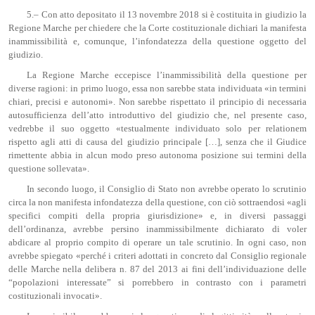
5.– Con atto depositato il 13 novembre 2018 si è costituita in giudizio la
Regione Marche per chiedere che la Corte costituzionale dichiari la manifesta
inammissibilità e, comunque, l’infondatezza della questione oggetto del
giudizio.
La Regione Marche eccepisce l’inammissibilità della questione per
diverse ragioni: in primo luogo, essa non sarebbe stata individuata «in termini
chiari, precisi e autonomi». Non sarebbe rispettato il principio di necessaria
autosufficienza dell’atto introduttivo del giudizio che, nel presente caso,
vedrebbe il suo oggetto «testualmente individuato solo per relationem
rispetto agli atti di causa del giudizio principale […], senza che il Giudice
rimettente abbia in alcun modo preso autonoma posizione sui termini della
questione sollevata».
In secondo luogo, il Consiglio di Stato non avrebbe operato lo scrutinio
circa la non manifesta infondatezza della questione, con ciò sottraendosi «agli
specifici compiti della propria giurisdizione» e, in diversi passaggi
dell’ordinanza, avrebbe persino inammissibilmente dichiarato di voler
abdicare al proprio compito di operare un tale scrutinio. In ogni caso, non
avrebbe spiegato «perché i criteri adottati in concreto dal Consiglio regionale
delle Marche nella delibera n. 87 del 2013 ai fini dell’individuazione delle
“popolazioni interessate” si porrebbero in contrasto con i parametri
costituzionali invocati».