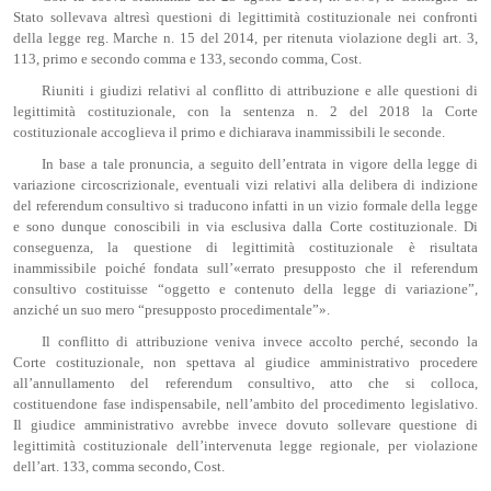
Stato sollevava altresì questioni di legittimità costituzionale nei confronti
della legge reg. Marche n. 15 del 2014, per ritenuta violazione degli art. 3,
113, primo e secondo comma e 133, secondo comma, Cost.
Riuniti i giudizi relativi al conflitto di attribuzione e alle questioni di
legittimità costituzionale, con la sentenza n. 2 del 2018 la Corte
costituzionale accoglieva il primo e dichiarava inammissibili le seconde.
In base a tale pronuncia, a seguito dell’entrata in vigore della legge di
variazione circoscrizionale, eventuali vizi relativi alla delibera di indizione
del referendum consultivo si traducono infatti in un vizio formale della legge
e sono dunque conoscibili in via esclusiva dalla Corte costituzionale. Di
conseguenza, la questione di legittimità costituzionale è risultata
inammissibile poiché fondata sull’«errato presupposto che il referendum
consultivo costituisse “oggetto e contenuto della legge di variazione”,
anziché un suo mero “presupposto procedimentale”».
Il conflitto di attribuzione veniva invece accolto perché, secondo la
Corte costituzionale, non spettava al giudice amministrativo procedere
all’annullamento del referendum consultivo, atto che si colloca,
costituendone fase indispensabile, nell’ambito del procedimento legislativo.
Il giudice amministrativo avrebbe invece dovuto sollevare questione di
legittimità costituzionale dell’intervenuta legge regionale, per violazione
dell’art. 133, comma secondo, Cost.