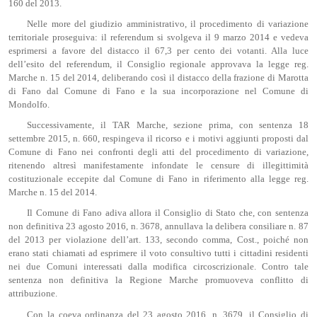
160 del 2013.
Nelle more del giudizio amministrativo, il procedimento di variazione
territoriale proseguiva: il referendum si svolgeva il 9 marzo 2014 e vedeva
esprimersi a favore del distacco il 67,3 per cento dei votanti. Alla luce
dell’esito del referendum, il Consiglio regionale approvava la legge reg.
Marche n. 15 del 2014, deliberando così il distacco della frazione di Marotta
di Fano dal Comune di Fano e la sua incorporazione nel Comune di
Mondolfo.
Successivamente, il TAR Marche, sezione prima, con sentenza 18
settembre 2015, n. 660, respingeva il ricorso e i motivi aggiunti proposti dal
Comune di Fano nei confronti degli atti del procedimento di variazione,
ritenendo altresì manifestamente infondate le censure di illegittimità
costituzionale eccepite dal Comune di Fano in riferimento alla legge reg.
Marche n. 15 del 2014.
Il Comune di Fano adiva allora il Consiglio di Stato che, con sentenza
non definitiva 23 agosto 2016, n. 3678, annullava la delibera consiliare n. 87
del 2013 per violazione dell’art. 133, secondo comma, Cost., poiché non
erano stati chiamati ad esprimere il voto consultivo tutti i cittadini residenti
nei due Comuni interessati dalla modifica circoscrizionale. Contro tale
sentenza non definitiva la Regione Marche promuoveva conflitto di
attribuzione.
Con la coeva ordinanza del 23 agosto 2016, n. 3679, il Consiglio di