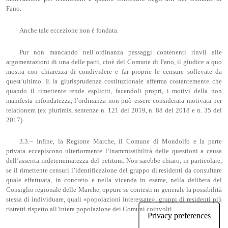
Fano.
Anche tale eccezione non è fondata.
Pur non mancando nell’ordinanza passaggi contenenti rinvii alle
argomentazioni di una delle parti, cioè del Comune di Fano, il giudice a quo
mostra con chiarezza di condividere e far proprie le censure sollevate da
quest’ultimo. E la giurisprudenza costituzionale afferma costantemente che
quando il rimettente rende espliciti, facendoli propri, i motivi della non
manifesta infondatezza, l’ordinanza non può essere considerata motivata per
relationem (ex plurimis, sentenze n. 121 del 2019, n. 88 del 2018 e n. 35 del
2017).
3.3.– Infine, la Regione Marche, il Comune di Mondolfo e la parte
privata eccepiscono ulteriormente l’inammissibilità delle questioni a causa
dell’asserita indeterminatezza del petitum. Non sarebbe chiaro, in particolare,
se il rimettente censuri l’identificazione del gruppo di residenti da consultare
quale effettuata, in concreto e nella vicenda in esame, nella delibera del
Consiglio regionale delle Marche, oppure se contesti in generale la possibilità
stessa di individuare, quali «popolazioni interessate», gruppi di residenti più
ristretti rispetto all’intera popolazione dei Comuni coinvolti.