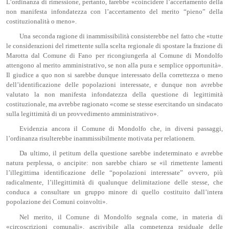
L’ordinanza di rimessione, pertanto, farebbe «coincidere l’accertamento della
non manifesta infondatezza con l’accertamento del merito “pieno” della
costituzionalità o meno».
Una seconda ragione di inammissibilità consisterebbe nel fatto che «tutte
le considerazioni del rimettente sulla scelta regionale di spostare la frazione di
Marotta dal Comune di Fano per ricongiungerla al Comune di Mondolfo
attengono al merito amministrativo, se non alla pura e semplice opportunità».
Il giudice a quo non si sarebbe dunque interessato della correttezza o meno
dell’identificazione delle popolazioni interessate, e dunque non avrebbe
valutato la non manifesta infondatezza della questione di legittimità
costituzionale, ma avrebbe ragionato «come se stesse esercitando un sindacato
sulla legittimità di un provvedimento amministrativo».
Evidenzia ancora il Comune di Mondolfo che, in diversi passaggi,
l’ordinanza risulterebbe inammissibilmente motivata per relationem.
Da ultimo, il petitum della questione sarebbe indeterminato e avrebbe
natura perplessa, o ancipite: non sarebbe chiaro se «il rimettente lamenti
l’illegittima identificazione delle “popolazioni interessate” ovvero, più
radicalmente, l’illegittimità di qualunque delimitazione delle stesse, che
conduca a consultare un gruppo minore di quello costituito dall’intera
popolazione dei Comuni coinvolti».
Nel merito, il Comune di Mondolfo segnala come, in materia di
«circoscrizioni comunali», ascrivibile alla competenza residuale delle