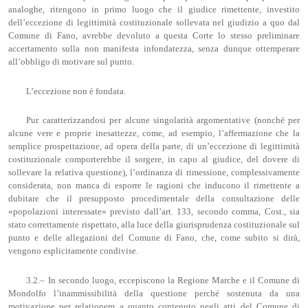
analoghe, ritengono in primo luogo che il giudice rimettente, investito
dell’eccezione di legittimità costituzionale sollevata nel giudizio a quo dal
Comune di Fano, avrebbe devoluto a questa Corte lo stesso preliminare
accertamento sulla non manifesta infondatezza, senza dunque ottemperare
all’obbligo di motivare sul punto.
L’eccezione non è fondata.
Pur caratterizzandosi per alcune singolarità argomentative (nonché per
alcune vere e proprie inesattezze, come, ad esempio, l’affermazione che la
semplice prospettazione, ad opera della parte, di un’eccezione di legittimità
costituzionale comporterebbe il sorgere, in capo al giudice, del dovere di
sollevare la relativa questione), l’ordinanza di rimessione, complessivamente
considerata, non manca di esporre le ragioni che inducono il rimettente a
dubitare che il presupposto procedimentale della consultazione delle
«popolazioni interessate» previsto dall’art. 133, secondo comma, Cost., sia
stato correttamente rispettato, alla luce della giurisprudenza costituzionale sul
punto e delle allegazioni del Comune di Fano, che, come subito si dirà,
vengono esplicitamente condivise.
3.2.– In secondo luogo, eccepiscono la Regione Marche e il Comune di
Mondolfo l’inammissibilità della questione perché sostenuta da una
motivazione per relationem a quanto contenuto negli atti del Comune di