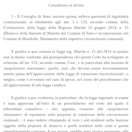
Considerato in diritto
1.– Il Consiglio di Stato, sezione quinta, solleva questioni di legittimità
costituzionale, in riferimento agli artt. 3 e 133, secondo comma, della
Costituzione, della legge della Regione Marche 23 giugno 2014, n. 15
(Distacco della frazione di Marotta dal Comune di Fano e incorporazione nel
Comune di Mondolfo. Mutamento delle rispettive circoscrizioni comunali).
Il giudice a quo censura la legge reg. Marche n. 15 del 2014 in quanto
non la ritiene conforme alla giurisprudenza che questa Corte ha sviluppato in
relazione all’art. 133, secondo comma, Cost., e in particolare alla nozione di
«popolazioni interessate»: quelle, cioè, che devono essere necessariamente
sentite prima dell’approvazione della legge di variazione circoscrizionale, o
meglio, come è avvenuto nel caso di specie, nel corso del procedimento che
all’approvazione di tale legge conduce.
Il giudice a quo evidenzia, in particolare, che la legge regionale in esame
è stata approvata all’esito di un procedimento nel corso del quale il
referendum consultivo – che, appunto, consente alle «popolazioni
interessate» di esprimersi sulla proposta di variazione delle circoscrizioni
comunali – è stato indetto chiamando al voto i soli residenti nella frazione
oggetto della proposta di distacco e quelli residenti nelle zone a questa
immediatamente contigue. A suo avviso, sarebbe stato invece necessario, alla