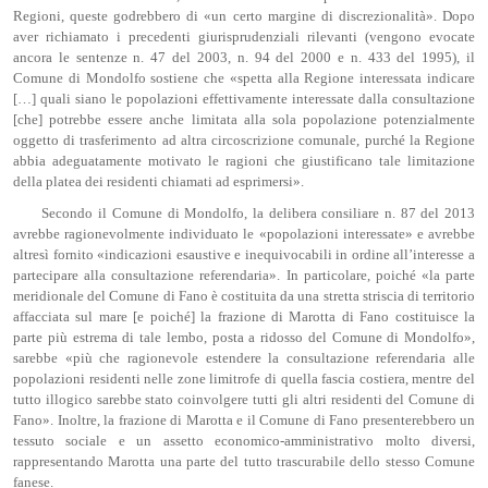
Regioni, queste godrebbero di «un certo margine di discrezionalità». Dopo
aver richiamato i precedenti giurisprudenziali rilevanti (vengono evocate
ancora le sentenze n. 47 del 2003, n. 94 del 2000 e n. 433 del 1995), il
Comune di Mondolfo sostiene che «spetta alla Regione interessata indicare
[…] quali siano le popolazioni effettivamente interessate dalla consultazione
[che] potrebbe essere anche limitata alla sola popolazione potenzialmente
oggetto di trasferimento ad altra circoscrizione comunale, purché la Regione
abbia adeguatamente motivato le ragioni che giustificano tale limitazione
della platea dei residenti chiamati ad esprimersi».
Secondo il Comune di Mondolfo, la delibera consiliare n. 87 del 2013
avrebbe ragionevolmente individuato le «popolazioni interessate» e avrebbe
altresì fornito «indicazioni esaustive e inequivocabili in ordine all’interesse a
partecipare alla consultazione referendaria». In particolare, poiché «la parte
meridionale del Comune di Fano è costituita da una stretta striscia di territorio
affacciata sul mare [e poiché] la frazione di Marotta di Fano costituisce la
parte più estrema di tale lembo, posta a ridosso del Comune di Mondolfo»,
sarebbe «più che ragionevole estendere la consultazione referendaria alle
popolazioni residenti nelle zone limitrofe di quella fascia costiera, mentre del
tutto illogico sarebbe stato coinvolgere tutti gli altri residenti del Comune di
Fano». Inoltre, la frazione di Marotta e il Comune di Fano presenterebbero un
tessuto sociale e un assetto economico-amministrativo molto diversi,
rappresentando Marotta una parte del tutto trascurabile dello stesso Comune
fanese.