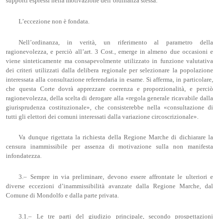
supporti espressi nella motivazione dell’ordinanza stessa.
L’eccezione non è fondata.
Nell’ordinanza, in verità, un riferimento al parametro della
ragionevolezza, e perciò all’art. 3 Cost., emerge in almeno due occasioni e
viene sinteticamente ma consapevolmente utilizzato in funzione valutativa
dei criteri utilizzati dalla delibera regionale per selezionare la popolazione
interessata alla consultazione referendaria in esame. Si afferma, in particolare,
che questa Corte dovrà apprezzare coerenza e proporzionalità, e perciò
ragionevolezza, della scelta di derogare alla «regola generale ricavabile dalla
giurisprudenza costituzionale», che consisterebbe nella «consultazione di
tutti gli elettori dei comuni interessati dalla variazione circoscrizionale».
Va dunque rigettata la richiesta della Regione Marche di dichiarare la
censura inammissibile per assenza di motivazione sulla non manifesta
infondatezza.
3.– Sempre in via preliminare, devono essere affrontate le ulteriori e
diverse eccezioni d’inammissibilità avanzate dalla Regione Marche, dal
Comune di Mondolfo e dalla parte privata.
3.1.– Le tre parti del giudizio principale, secondo prospettazioni