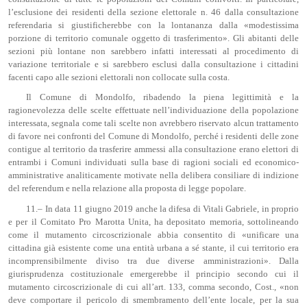
l’esclusione dei residenti della sezione elettorale n. 46 dalla consultazione
referendaria si giustificherebbe con la lontananza dalla «modestissima
porzione di territorio comunale oggetto di trasferimento». Gli abitanti delle
sezioni più lontane non sarebbero infatti interessati al procedimento di
variazione territoriale e si sarebbero esclusi dalla consultazione i cittadini
facenti capo alle sezioni elettorali non collocate sulla costa.
Il Comune di Mondolfo, ribadendo la piena legittimità e la
ragionevolezza delle scelte effettuate nell’individuazione della popolazione
interessata, segnala come tali scelte non avrebbero riservato alcun trattamento
di favore nei confronti del Comune di Mondolfo, perché i residenti delle zone
contigue al territorio da trasferire ammessi alla consultazione erano elettori di
entrambi i Comuni individuati sulla base di ragioni sociali ed economico-
amministrative analiticamente motivate nella delibera consiliare di indizione
del referendum e nella relazione alla proposta di legge popolare.
11.– In data 11 giugno 2019 anche la difesa di Vitali Gabriele, in proprio
e per il Comitato Pro Marotta Unita, ha depositato memoria, sottolineando
come il mutamento circoscrizionale abbia consentito di «unificare una
cittadina già esistente come una entità urbana a sé stante, il cui territorio era
incomprensibilmente diviso tra due diverse amministrazioni». Dalla
giurisprudenza costituzionale emergerebbe il principio secondo cui il
mutamento circoscrizionale di cui all’art. 133, comma secondo, Cost., «non
deve comportare il pericolo di smembramento dell’ente locale, per la sua