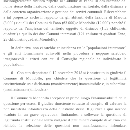
sociologicamente distinto rispetto al Comune di Fano» si desumerebbe dal
nome stesso della frazione, dalla conformazione territoriale, dalla distanza e
dalla concreta organizzazione e gestione dei servizi comunali. Rileverebbero
a tal proposito anche il rapporto tra gli abitanti della frazione di Marotta
(3.000) e quelli dei Comuni di Fano (63.000) e Mondolfo (12.000), nonché il
rapporto tra l’ampiezza del territorio oggetto di distacco (1,53 chilometri
quadrati) e quello dei due Comuni interessati (121 chilometri quadrati Fano;
23 chilometri quadrati Mondolfo).
In definitiva, non ci sarebbe coincidenza tra le “popolazioni interessate”
e gli enti formalmente coinvolti nella procedura e neppure sarebbero
irragionevoli i criteri con cui il Consiglio regionale ha individuato le
popolazioni.
6.– Con atto depositato il 12 novembre 2018 si è costituito in giudizio il
Comune di Mondolfo, per chiedere che la questione di legittimità
costituzionale «sia dichiarata (manifestamente) inammissibile e, in subordine,
(manifestamente) infondata».
Il Comune di Mondolfo eccepisce in primo luogo l’inammissibilità della
questione per essersi il giudice rimettente sottratto al compito di valutare la
non manifesta infondatezza della questione stessa. Il giudice a quo sarebbe
«caduto in un grave equivoco», limitandosi a sollevare la questione di
legittimità costituzionale senza svolgere il preliminare compito di «filtro» che
richiede la selezione delle questioni non manifestamente infondate.