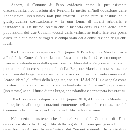
Ancora, il Comune di Fano evidenzia come la pur esistente
discrezionalità riconosciuta alle Regioni in merito all’individuazione delle
«popolazioni interessate» non può tradursi – come pure si desume dalla
giurisprudenza costituzionale – in una forma di libertà arbitraria e
insindacabile. Da ultimo, precisa che la mancata consultazione delle intere
popolazioni dei due Comuni toccati dalla variazione territoriale non possa
essere in alcun modo surrogata e compensata dalla consultazione degli enti
locali.
9.– Con memoria depositata l’11 giugno 2019 la Regione Marche insiste
affinché la Corte dichiari la manifesta inammissibilità e comunque la
manifesta infondatezza della questione. La difesa della Regione evidenzia in
particolare «l’interesse principale della Regione Marche a una soluzione
definitiva del lungo contenzioso ancora in corso, che finalmente consenta di
“consolidare” gli effetti della legge regionale n. 15 del 2014» e segnala come
i criteri con i quali «sono state individuate le “ulteriori” popolazioni
[interessate] sono il frutto di una lunga, approfondita e partecipata istruttoria».
10.– Con memoria depositata l’11 giugno 2019, il Comune di Mondolfo,
nel replicare alle argomentazioni contenute nell’atto di costituzione del
Comune di Fano, insiste per l’inammissibilità della questione.
Nel merito, sostiene che le deduzioni del Comune di Fano
confermerebbero la derogabilità della regola del principio generale della
consultazione di tutte le popolazioni dei Comuni coinvolti. In particolare,