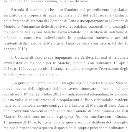
agli artt. 3 e 133, secondo comma, della Costituzione.
Ricorda il rimettente che – nell’ambito del procedimento legislativo
scaturito dalla proposta di legge regionale n. 77 del 2011, recante «Distacco
della frazione di Marotta dal Comune di Fano e incorporazione nel Comune di
Mondolfo. Mutamento delle rispettive circoscrizioni comunali» – il Consiglio
regionale della Regione Marche aveva adottato una delibera di indizione di
referendum consultivo individuando le popolazioni interessate nei soli
residenti della frazione di Marotta di Fano (delibera consiliare n. 61 del 15
gennaio 2013).
Il Comune di Fano aveva impugnato tale delibera innanzi al Tribunale
amministrativo regionale per le Marche, il quale, con ordinanza 19 aprile
2013, n. 160, aveva accolto l’istanza cautelare e sospeso l’esecuzione degli
atti del procedimento referendario.
A seguito di tale pronuncia, il Consiglio regionale della Regione Marche,
previa revoca dell’originaria delibera, aveva rinnovato – con la delibera
consiliare n. 87 del 22 ottobre 2013 – l’indizione del referendum, estendendo
questa volta la consultazione alle popolazioni di Fano e Mondolfo residenti
nelle zone immediatamente contigue alla frazione di Marotta di Fano. Anche
tale provvedimento veniva impugnato dal Comune di Fano dinnanzi al TAR
Marche. Quest’ultimo, tuttavia, respingeva l’istanza cautelare con ordinanza
10 gennaio 2014, n. 6, ritenendo che questa seconda delibera del Consiglio
regionale rispondesse a quanto disposto dalla propria precedente ordinanza n.