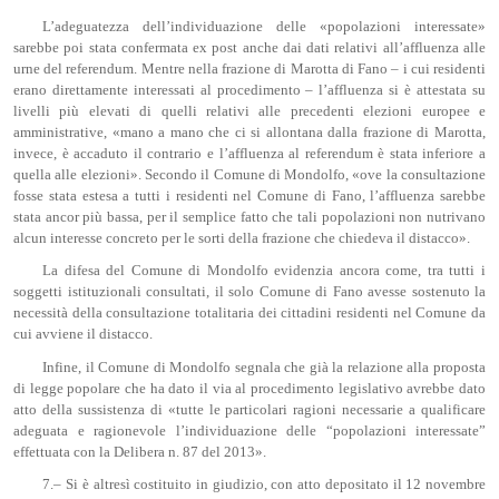
L’adeguatezza dell’individuazione delle «popolazioni interessate»
sarebbe poi stata confermata ex post anche dai dati relativi all’affluenza alle
urne del referendum. Mentre nella frazione di Marotta di Fano – i cui residenti
erano direttamente interessati al procedimento – l’affluenza si è attestata su
livelli più elevati di quelli relativi alle precedenti elezioni europee e
amministrative, «mano a mano che ci si allontana dalla frazione di Marotta,
invece, è accaduto il contrario e l’affluenza al referendum è stata inferiore a
quella alle elezioni». Secondo il Comune di Mondolfo, «ove la consultazione
fosse stata estesa a tutti i residenti nel Comune di Fano, l’affluenza sarebbe
stata ancor più bassa, per il semplice fatto che tali popolazioni non nutrivano
alcun interesse concreto per le sorti della frazione che chiedeva il distacco».
La difesa del Comune di Mondolfo evidenzia ancora come, tra tutti i
soggetti istituzionali consultati, il solo Comune di Fano avesse sostenuto la
necessità della consultazione totalitaria dei cittadini residenti nel Comune da
cui avviene il distacco.
Infine, il Comune di Mondolfo segnala che già la relazione alla proposta
di legge popolare che ha dato il via al procedimento legislativo avrebbe dato
atto della sussistenza di «tutte le particolari ragioni necessarie a qualificare
adeguata e ragionevole l’individuazione delle “popolazioni interessate”
effettuata con la Delibera n. 87 del 2013».
7.– Si è altresì costituito in giudizio, con atto depositato il 12 novembre