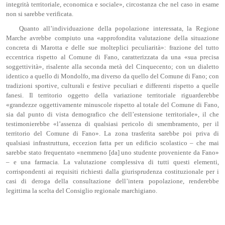
integrità territoriale, economica e sociale», circostanza che nel caso in esame
non si sarebbe verificata.
Quanto all’individuazione della popolazione interessata, la Regione
Marche avrebbe compiuto una «approfondita valutazione della situazione
concreta di Marotta e delle sue molteplici peculiarità»: frazione del tutto
eccentrica rispetto al Comune di Fano, caratterizzata da una «sua precisa
soggettività», risalente alla seconda metà del Cinquecento; con un dialetto
identico a quello di Mondolfo, ma diverso da quello del Comune di Fano; con
tradizioni sportive, culturali e festive peculiari e differenti rispetto a quelle
fanesi. Il territorio oggetto della variazione territoriale riguarderebbe
«grandezze oggettivamente minuscole rispetto al totale del Comune di Fano,
sia dal punto di vista demografico che dell’estensione territoriale», il che
testimonierebbe «l’assenza di qualsiasi pericolo di smembramento, per il
territorio del Comune di Fano». La zona trasferita sarebbe poi priva di
qualsiasi infrastruttura, eccezion fatta per un edificio scolastico – che mai
sarebbe stato frequentato «nemmeno [da] uno studente proveniente da Fano»
– e una farmacia. La valutazione complessiva di tutti questi elementi,
corrispondenti ai requisiti richiesti dalla giurisprudenza costituzionale per i
casi di deroga della consultazione dell’intera popolazione, renderebbe
legittima la scelta del Consiglio regionale marchigiano.