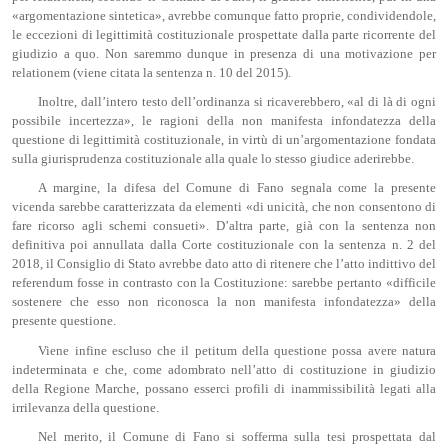
«argomentazione sintetica», avrebbe comunque fatto proprie, condividendole,
le eccezioni di legittimità costituzionale prospettate dalla parte ricorrente del
giudizio a quo. Non saremmo dunque in presenza di una motivazione per
relationem (viene citata la sentenza n. 10 del 2015).
Inoltre, dall’intero testo dell’ordinanza si ricaverebbero, «al di là di ogni
possibile incertezza», le ragioni della non manifesta infondatezza della
questione di legittimità costituzionale, in virtù di un’argomentazione fondata
sulla giurisprudenza costituzionale alla quale lo stesso giudice aderirebbe.
A margine, la difesa del Comune di Fano segnala come la presente
vicenda sarebbe caratterizzata da elementi «di unicità, che non consentono di
fare ricorso agli schemi consueti». D’altra parte, già con la sentenza non
definitiva poi annullata dalla Corte costituzionale con la sentenza n. 2 del
2018, il Consiglio di Stato avrebbe dato atto di ritenere che l’atto indittivo del
referendum fosse in contrasto con la Costituzione: sarebbe pertanto «difficile
sostenere che esso non riconosca la non manifesta infondatezza» della
presente questione.
Viene infine escluso che il petitum della questione possa avere natura
indeterminata e che, come adombrato nell’atto di costituzione in giudizio
della Regione Marche, possano esserci profili di inammissibilità legati alla
irrilevanza della questione.
Nel merito, il Comune di Fano si sofferma sulla tesi prospettata dal