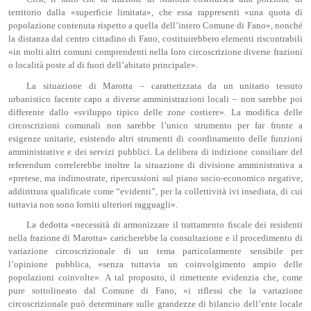
territorio dalla «superficie limitata», che essa rappresenti «una quota di
popolazione contenuta rispetto a quella dell’intero Comune di Fano», nonché
la distanza dal centro cittadino di Fano, costituirebbero elementi riscontrabili
«in molti altri comuni comprendenti nella loro circoscrizione diverse frazioni
o località poste al di fuori dell’abitato principale».
La situazione di Marotta – caratterizzata da un unitario tessuto
urbanistico facente capo a diverse amministrazioni locali – non sarebbe poi
differente dallo «sviluppo tipico delle zone costiere». La modifica delle
circoscrizioni comunali non sarebbe l’unico strumento per far fronte a
esigenze unitarie, esistendo altri strumenti di coordinamento delle funzioni
amministrative e dei servizi pubblici. La delibera di indizione consiliare del
referendum correlerebbe inoltre la situazione di divisione amministrativa a
«pretese, ma indimostrate, ripercussioni sul piano socio-economico negative,
addirittura qualificate come “evidenti”, per la collettività ivi insediata, di cui
tuttavia non sono forniti ulteriori ragguagli».
La dedotta «necessità di armonizzare il trattamento fiscale dei residenti
nella frazione di Marotta» caricherebbe la consultazione e il procedimento di
variazione circoscrizionale di un tema particolarmente sensibile per
l’opinione pubblica, «senza tuttavia un coinvolgimento ampio delle
popolazioni coinvolte». A tal proposito, il rimettente evidenzia che, come
pure sottolineato dal Comune di Fano, «i riflessi che la variazione
circoscrizionale può determinare sulle grandezze di bilancio dell’ente locale