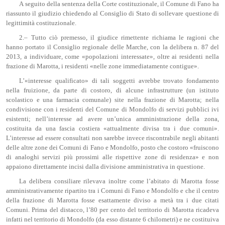
A seguito della sentenza della Corte costituzionale, il Comune di Fano ha
riassunto il giudizio chiedendo al Consiglio di Stato di sollevare questione di
legittimità costituzionale.
2.– Tutto ciò premesso, il giudice rimettente richiama le ragioni che
hanno portato il Consiglio regionale delle Marche, con la delibera n. 87 del
2013, a individuare, come «popolazioni interessate», oltre ai residenti nella
frazione di Marotta, i residenti «nelle zone immediatamente contigue».
L’«interesse qualificato» di tali soggetti avrebbe trovato fondamento
nella fruizione, da parte di costoro, di alcune infrastrutture (un istituto
scolastico e una farmacia comunale) site nella frazione di Marotta; nella
condivisione con i residenti del Comune di Mondolfo di servizi pubblici ivi
esistenti; nell’interesse ad avere un’unica amministrazione della zona,
costituita da una fascia costiera «attualmente divisa tra i due comuni».
L’interesse ad essere consultati non sarebbe invece riscontrabile negli abitanti
delle altre zone dei Comuni di Fano e Mondolfo, posto che costoro «fruiscono
di analoghi servizi più prossimi alle rispettive zone di residenza» e non
appaiono direttamente incisi dalla divisione amministrativa in questione.
La delibera consiliare rilevava inoltre come l’abitato di Marotta fosse
amministrativamente ripartito tra i Comuni di Fano e Mondolfo e che il centro
della frazione di Marotta fosse esattamente diviso a metà tra i due citati
Comuni. Prima del distacco, l’80 per cento del territorio di Marotta ricadeva
infatti nel territorio di Mondolfo (da esso distante 6 chilometri) e ne costituiva