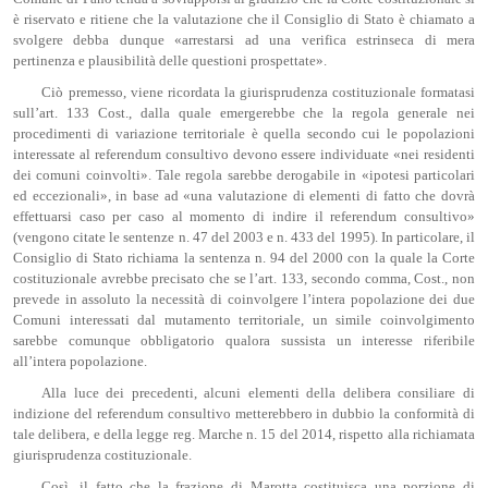
è riservato e ritiene che la valutazione che il Consiglio di Stato è chiamato a
svolgere debba dunque «arrestarsi ad una verifica estrinseca di mera
pertinenza e plausibilità delle questioni prospettate».
Ciò premesso, viene ricordata la giurisprudenza costituzionale formatasi
sull’art. 133 Cost., dalla quale emergerebbe che la regola generale nei
procedimenti di variazione territoriale è quella secondo cui le popolazioni
interessate al referendum consultivo devono essere individuate «nei residenti
dei comuni coinvolti». Tale regola sarebbe derogabile in «ipotesi particolari
ed eccezionali», in base ad «una valutazione di elementi di fatto che dovrà
effettuarsi caso per caso al momento di indire il referendum consultivo»
(vengono citate le sentenze n. 47 del 2003 e n. 433 del 1995). In particolare, il
Consiglio di Stato richiama la sentenza n. 94 del 2000 con la quale la Corte
costituzionale avrebbe precisato che se l’art. 133, secondo comma, Cost., non
prevede in assoluto la necessità di coinvolgere l’intera popolazione dei due
Comuni interessati dal mutamento territoriale, un simile coinvolgimento
sarebbe comunque obbligatorio qualora sussista un interesse riferibile
all’intera popolazione.
Alla luce dei precedenti, alcuni elementi della delibera consiliare di
indizione del referendum consultivo metterebbero in dubbio la conformità di
tale delibera, e della legge reg. Marche n. 15 del 2014, rispetto alla richiamata
giurisprudenza costituzionale.
Così, il fatto che la frazione di Marotta costituisca una porzione di