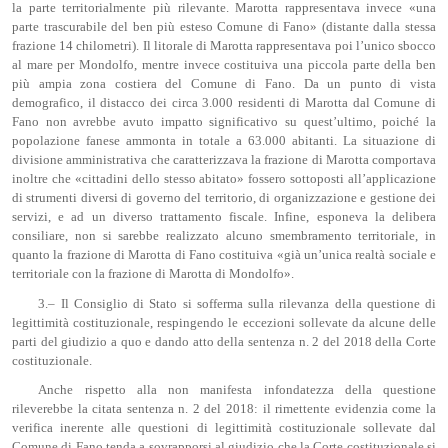
la parte territorialmente più rilevante. Marotta rappresentava invece «una
parte trascurabile del ben più esteso Comune di Fano» (distante dalla stessa
frazione 14 chilometri). Il litorale di Marotta rappresentava poi l’unico sbocco
al mare per Mondolfo, mentre invece costituiva una piccola parte della ben
più ampia zona costiera del Comune di Fano. Da un punto di vista
demografico, il distacco dei circa 3.000 residenti di Marotta dal Comune di
Fano non avrebbe avuto impatto significativo su quest’ultimo, poiché la
popolazione fanese ammonta in totale a 63.000 abitanti. La situazione di
divisione amministrativa che caratterizzava la frazione di Marotta comportava
inoltre che «cittadini dello stesso abitato» fossero sottoposti all’applicazione
di strumenti diversi di governo del territorio, di organizzazione e gestione dei
servizi, e ad un diverso trattamento fiscale. Infine, esponeva la delibera
consiliare, non si sarebbe realizzato alcuno smembramento territoriale, in
quanto la frazione di Marotta di Fano costituiva «già un’unica realtà sociale e
territoriale con la frazione di Marotta di Mondolfo».
3.– Il Consiglio di Stato si sofferma sulla rilevanza della questione di
legittimità costituzionale, respingendo le eccezioni sollevate da alcune delle
parti del giudizio a quo e dando atto della sentenza n. 2 del 2018 della Corte
costituzionale.
Anche rispetto alla non manifesta infondatezza della questione
rileverebbe la citata sentenza n. 2 del 2018: il rimettente evidenzia come la
verifica inerente alle questioni di legittimità costituzionale sollevate dal
Comune di Fano tenda a sovrapporsi al giudizio che la Corte costituzionale si