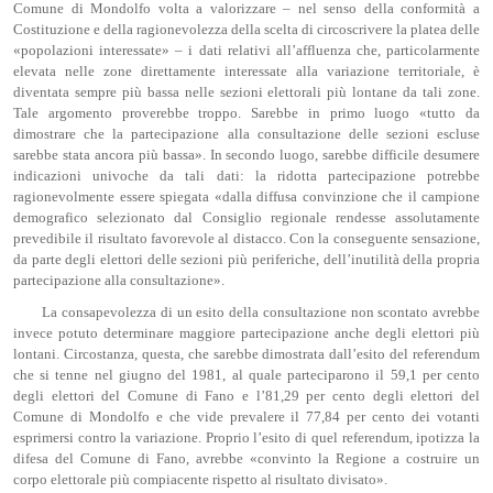
Comune di Mondolfo volta a valorizzare – nel senso della conformità a
Costituzione e della ragionevolezza della scelta di circoscrivere la platea delle
«popolazioni interessate» – i dati relativi all’affluenza che, particolarmente
elevata nelle zone direttamente interessate alla variazione territoriale, è
diventata sempre più bassa nelle sezioni elettorali più lontane da tali zone.
Tale argomento proverebbe troppo. Sarebbe in primo luogo «tutto da
dimostrare che la partecipazione alla consultazione delle sezioni escluse
sarebbe stata ancora più bassa». In secondo luogo, sarebbe difficile desumere
indicazioni univoche da tali dati: la ridotta partecipazione potrebbe
ragionevolmente essere spiegata «dalla diffusa convinzione che il campione
demografico selezionato dal Consiglio regionale rendesse assolutamente
prevedibile il risultato favorevole al distacco. Con la conseguente sensazione,
da parte degli elettori delle sezioni più periferiche, dell’inutilità della propria
partecipazione alla consultazione».
La consapevolezza di un esito della consultazione non scontato avrebbe
invece potuto determinare maggiore partecipazione anche degli elettori più
lontani. Circostanza, questa, che sarebbe dimostrata dall’esito del referendum
che si tenne nel giugno del 1981, al quale parteciparono il 59,1 per cento
degli elettori del Comune di Fano e l’81,29 per cento degli elettori del
Comune di Mondolfo e che vide prevalere il 77,84 per cento dei votanti
esprimersi contro la variazione. Proprio l’esito di quel referendum, ipotizza la
difesa del Comune di Fano, avrebbe «convinto la Regione a costruire un
corpo elettorale più compiacente rispetto al risultato divisato».