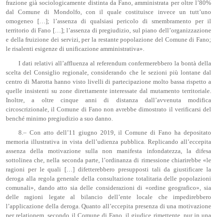
frazione già sociologicamente distinta da Fano, amministrata per oltre l’80%
dal Comune di Mondolfo, con il quale costituisce invece un tutt’uno
omogeneo […]; l’assenza di qualsiasi pericolo di smembramento per il
territorio di Fano […]; l’assenza di pregiudizio, sul piano dell’organizzazione
e della fruizione dei servizi, per la restante popolazione del Comune di Fano;
le risalenti esigenze di unificazione amministrativa».
I dati relativi all’affluenza al referendum confermerebbero la bontà della
scelta del Consiglio regionale, considerando che le sezioni più lontane dal
centro di Marotta hanno visto livelli di partecipazione molto bassa rispetto a
quelle insistenti su zone direttamente interessate dal mutamento territoriale.
Inoltre, a oltre cinque anni di distanza dall’avvenuta modifica
circoscrizionale, il Comune di Fano non avrebbe dimostrato il verificarsi del
benché minimo pregiudizio a suo danno.
8.– Con atto dell’11 giugno 2019, il Comune di Fano ha depositato
memoria illustrativa in vista dell’udienza pubblica. Replicando all’eccepita
assenza della motivazione sulla non manifesta infondatezza, la difesa
sottolinea che, nella seconda parte, l’ordinanza di rimessione chiarirebbe «le
ragioni per le quali […] difetterebbero presupposti tali da giustificare la
deroga alla regola generale della consultazione totalitaria delle popolazioni
comunali», dando atto sia delle considerazioni di «ordine geografico», sia
delle ragioni legate al bilancio dell’ente locale che impedirebbero
l’applicazione della deroga. Quanto all’eccepita presenza di una motivazione
per relationem, secondo il Comune di Fano, il giudice rimettente, pur in una