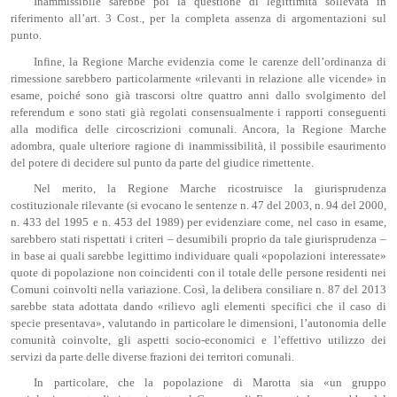
Inammissibile sarebbe poi la questione di legittimità sollevata in
riferimento all’art. 3 Cost., per la completa assenza di argomentazioni sul
punto.
Infine, la Regione Marche evidenzia come le carenze dell’ordinanza di
rimessione sarebbero particolarmente «rilevanti in relazione alle vicende» in
esame, poiché sono già trascorsi oltre quattro anni dallo svolgimento del
referendum e sono stati già regolati consensualmente i rapporti conseguenti
alla modifica delle circoscrizioni comunali. Ancora, la Regione Marche
adombra, quale ulteriore ragione di inammissibilità, il possibile esaurimento
del potere di decidere sul punto da parte del giudice rimettente.
Nel merito, la Regione Marche ricostruisce la giurisprudenza
costituzionale rilevante (si evocano le sentenze n. 47 del 2003, n. 94 del 2000,
n. 433 del 1995 e n. 453 del 1989) per evidenziare come, nel caso in esame,
sarebbero stati rispettati i criteri – desumibili proprio da tale giurisprudenza –
in base ai quali sarebbe legittimo individuare quali «popolazioni interessate»
quote di popolazione non coincidenti con il totale delle persone residenti nei
Comuni coinvolti nella variazione. Così, la delibera consiliare n. 87 del 2013
sarebbe stata adottata dando «rilievo agli elementi specifici che il caso di
specie presentava», valutando in particolare le dimensioni, l’autonomia delle
comunità coinvolte, gli aspetti socio-economici e l’effettivo utilizzo dei
servizi da parte delle diverse frazioni dei territori comunali.
In particolare, che la popolazione di Marotta sia «un gruppo