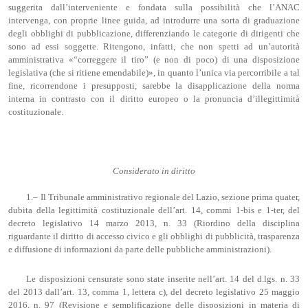
suggerita dall’interveniente e fondata sulla possibilità che l’ANAC
intervenga, con proprie linee guida, ad introdurre una sorta di graduazione
degli obblighi di pubblicazione, differenziando le categorie di dirigenti che
sono ad essi soggette. Ritengono, infatti, che non spetti ad un’autorità
amministrativa «“correggere il tiro” (e non di poco) di una disposizione
legislativa (che si ritiene emendabile)», in quanto l’unica via percorribile a tal
fine, ricorrendone i presupposti, sarebbe la disapplicazione della norma
interna in contrasto con il diritto europeo o la pronuncia d’illegittimità
costituzionale.
Considerato in diritto
1.– Il Tribunale amministrativo regionale del Lazio, sezione prima quater,
dubita della legittimità costituzionale dell’art. 14, commi 1-bis e 1-ter, del
decreto legislativo 14 marzo 2013, n. 33 (Riordino della disciplina
riguardante il diritto di accesso civico e gli obblighi di pubblicità, trasparenza
e diffusione di informazioni da parte delle pubbliche amministrazioni).
Le disposizioni censurate sono state inserite nell’art. 14 del d.lgs. n. 33
del 2013 dall’art. 13, comma 1, lettera c), del decreto legislativo 25 maggio
2016, n. 97 (Revisione e semplificazione delle disposizioni in materia di