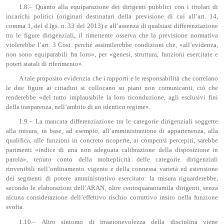
1.8.– Quanto alla equiparazione dei dirigenti pubblici con i titolari di
incarichi politici (originari destinatari della previsione di cui all’art. 14,
comma 1, del d.lgs. n. 33 del 2013) e all’assenza di qualsiasi differenziazione
tra le figure dirigenziali, il rimettente osserva che la previsione normativa
violerebbe l’art. 3 Cost. perché assimilerebbe condizioni che, «all’evidenza,
non sono equiparabili fra loro», per «genesi, struttura, funzioni esercitate e
poteri statali di riferimento».
A tale proposito evidenzia che i rapporti e le responsabilità che correlano
le due figure ai cittadini si collocano su piani non comunicanti, ciò che
renderebbe «del tutto implausibile la loro riconduzione, agli esclusivi fini
della trasparenza, nell’ambito di un identico regime».
1.9.– La mancata differenziazione tra le categorie dirigenziali soggette
alla misura, in base, ad esempio, all’amministrazione di appartenenza, alla
qualifica, alle funzioni in concreto ricoperte, ai compensi percepiti, sarebbe
parimenti «indice di una non adeguata calibrazione della disposizione in
parola», tenuto conto della molteplicità delle categorie dirigenziali
rinvenibili nell’ordinamento vigente e della connessa varietà ed estensione
dei segmenti di potere amministrativo esercitato: la misura riguarderebbe,
secondo le elaborazioni dell’ARAN, oltre centoquarantamila dirigenti, senza
alcuna considerazione dell’effettivo rischio corruttivo insito nella funzione
svolta.
1.10.– Altro sintomo di irragionevolezza della disciplina viene