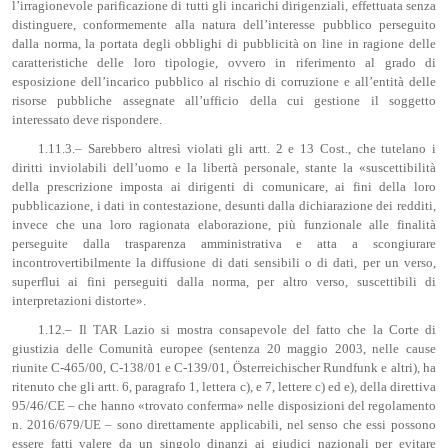
l’irragionevole parificazione di tutti gli incarichi dirigenziali, effettuata senza
distinguere, conformemente alla natura dell’interesse pubblico perseguito
dalla norma, la portata degli obblighi di pubblicità on line in ragione delle
caratteristiche delle loro tipologie, ovvero in riferimento al grado di
esposizione dell’incarico pubblico al rischio di corruzione e all’entità delle
risorse pubbliche assegnate all’ufficio della cui gestione il soggetto
interessato deve rispondere.
1.11.3.– Sarebbero altresì violati gli artt. 2 e 13 Cost., che tutelano i
diritti inviolabili dell’uomo e la libertà personale, stante la «suscettibilità
della prescrizione imposta ai dirigenti di comunicare, ai fini della loro
pubblicazione, i dati in contestazione, desunti dalla dichiarazione dei redditi,
invece che una loro ragionata elaborazione, più funzionale alle finalità
perseguite dalla trasparenza amministrativa e atta a scongiurare
incontrovertibilmente la diffusione di dati sensibili o di dati, per un verso,
superflui ai fini perseguiti dalla norma, per altro verso, suscettibili di
interpretazioni distorte».
1.12.– Il TAR Lazio si mostra consapevole del fatto che la Corte di
giustizia delle Comunità europee (sentenza 20 maggio 2003, nelle cause
riunite C-465/00, C-138/01 e C-139/01, Österreichischer Rundfunk e altri), ha
ritenuto che gli artt. 6, paragrafo 1, lettera c), e 7, lettere c) ed e), della direttiva
95/46/CE – che hanno «trovato conferma» nelle disposizioni del regolamento
n. 2016/679/UE – sono direttamente applicabili, nel senso che essi possono
essere fatti valere da un singolo dinanzi ai giudici nazionali per evitare