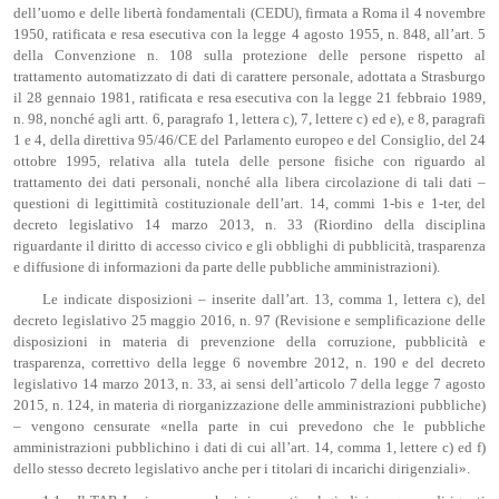
dell’uomo e delle libertà fondamentali (CEDU), firmata a Roma il 4 novembre
1950, ratificata e resa esecutiva con la legge 4 agosto 1955, n. 848, all’art. 5
della Convenzione n. 108 sulla protezione delle persone rispetto al
trattamento automatizzato di dati di carattere personale, adottata a Strasburgo
il 28 gennaio 1981, ratificata e resa esecutiva con la legge 21 febbraio 1989,
n. 98, nonché agli artt. 6, paragrafo 1, lettera c), 7, lettere c) ed e), e 8, paragrafi
1 e 4, della direttiva 95/46/CE del Parlamento europeo e del Consiglio, del 24
ottobre 1995, relativa alla tutela delle persone fisiche con riguardo al
trattamento dei dati personali, nonché alla libera circolazione di tali dati –
questioni di legittimità costituzionale dell’art. 14, commi 1-bis e 1-ter, del
decreto legislativo 14 marzo 2013, n. 33 (Riordino della disciplina
riguardante il diritto di accesso civico e gli obblighi di pubblicità, trasparenza
e diffusione di informazioni da parte delle pubbliche amministrazioni).
Le indicate disposizioni – inserite dall’art. 13, comma 1, lettera c), del
decreto legislativo 25 maggio 2016, n. 97 (Revisione e semplificazione delle
disposizioni in materia di prevenzione della corruzione, pubblicità e
trasparenza, correttivo della legge 6 novembre 2012, n. 190 e del decreto
legislativo 14 marzo 2013, n. 33, ai sensi dell’articolo 7 della legge 7 agosto
2015, n. 124, in materia di riorganizzazione delle amministrazioni pubbliche)
– vengono censurate «nella parte in cui prevedono che le pubbliche
amministrazioni pubblichino i dati di cui all’art. 14, comma 1, lettere c) ed f)
dello stesso decreto legislativo anche per i titolari di incarichi dirigenziali».