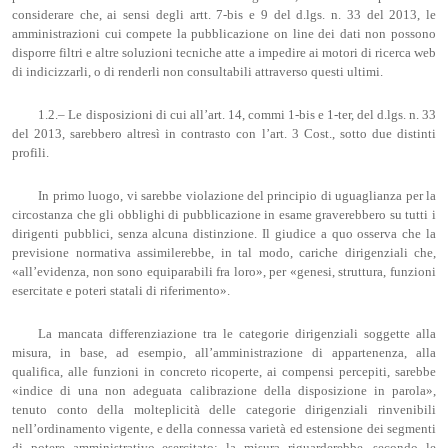
considerare che, ai sensi degli artt. 7-bis e 9 del d.lgs. n. 33 del 2013, le
amministrazioni cui compete la pubblicazione on line dei dati non possono
disporre filtri e altre soluzioni tecniche atte a impedire ai motori di ricerca web
di indicizzarli, o di renderli non consultabili attraverso questi ultimi.
1.2.– Le disposizioni di cui all’art. 14, commi 1-bis e 1-ter, del d.lgs. n. 33
del 2013, sarebbero altresì in contrasto con l’art. 3 Cost., sotto due distinti
profili.
In primo luogo, vi sarebbe violazione del principio di uguaglianza per la
circostanza che gli obblighi di pubblicazione in esame graverebbero su tutti i
dirigenti pubblici, senza alcuna distinzione. Il giudice a quo osserva che la
previsione normativa assimilerebbe, in tal modo, cariche dirigenziali che,
«all’evidenza, non sono equiparabili fra loro», per «genesi, struttura, funzioni
esercitate e poteri statali di riferimento».
La mancata differenziazione tra le categorie dirigenziali soggette alla
misura, in base, ad esempio, all’amministrazione di appartenenza, alla
qualifica, alle funzioni in concreto ricoperte, ai compensi percepiti, sarebbe
«indice di una non adeguata calibrazione della disposizione in parola»,
tenuto conto della molteplicità delle categorie dirigenziali rinvenibili
nell’ordinamento vigente, e della connessa varietà ed estensione dei segmenti
di potere amministrativo esercitato: la misura riguarderebbe, secondo le