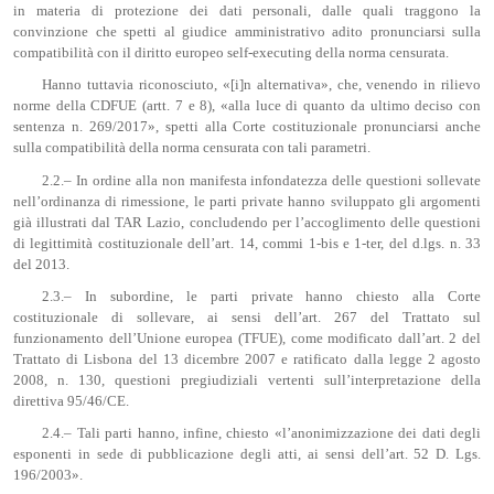
in materia di protezione dei dati personali, dalle quali traggono la
convinzione che spetti al giudice amministrativo adito pronunciarsi sulla
compatibilità con il diritto europeo self-executing della norma censurata.
Hanno tuttavia riconosciuto, «[i]n alternativa», che, venendo in rilievo
norme della CDFUE (artt. 7 e 8), «alla luce di quanto da ultimo deciso con
sentenza n. 269/2017», spetti alla Corte costituzionale pronunciarsi anche
sulla compatibilità della norma censurata con tali parametri.
2.2.– In ordine alla non manifesta infondatezza delle questioni sollevate
nell’ordinanza di rimessione, le parti private hanno sviluppato gli argomenti
già illustrati dal TAR Lazio, concludendo per l’accoglimento delle questioni
di legittimità costituzionale dell’art. 14, commi 1-bis e 1-ter, del d.lgs. n. 33
del 2013.
2.3.– In subordine, le parti private hanno chiesto alla Corte
costituzionale di sollevare, ai sensi dell’art. 267 del Trattato sul
funzionamento dell’Unione europea (TFUE), come modificato dall’art. 2 del
Trattato di Lisbona del 13 dicembre 2007 e ratificato dalla legge 2 agosto
2008, n. 130, questioni pregiudiziali vertenti sull’interpretazione della
direttiva 95/46/CE.
2.4.– Tali parti hanno, infine, chiesto «l’anonimizzazione dei dati degli
esponenti in sede di pubblicazione degli atti, ai sensi dell’art. 52 D. Lgs.
196/2003».