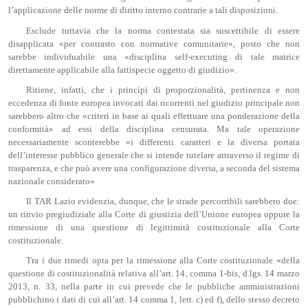
l’applicazione delle norme di diritto interno contrarie a tali disposizioni.
Esclude tuttavia che la norma contestata sia suscettibile di essere
disapplicata «per contrasto con normative comunitarie», posto che non
sarebbe individuabile una «disciplina self-executing di tale matrice
direttamente applicabile alla fattispecie oggetto di giudizio».
Ritiene, infatti, che i principi di proporzionalità, pertinenza e non
eccedenza di fonte europea invocati dai ricorrenti nel giudizio principale non
sarebbero altro che «criteri in base ai quali effettuare una ponderazione della
conformità» ad essi della disciplina censurata. Ma tale operazione
necessariamente sconterebbe «i differenti caratteri e la diversa portata
dell’interesse pubblico generale che si intende tutelare attraverso il regime di
trasparenza, e che può avere una configurazione diversa, a seconda del sistema
nazionale considerato».
Il TAR Lazio evidenzia, dunque, che le strade percorribili sarebbero due:
un rinvio pregiudiziale alla Corte di giustizia dell’Unione europea oppure la
rimessione di una questione di legittimità costituzionale alla Corte
costituzionale.
Tra i due rimedi opta per la rimessione alla Corte costituzionale «della
questione di costituzionalità relativa all’art. 14, comma 1-bis, d.lgs. 14 marzo
2013, n. 33, nella parte in cui prevede che le pubbliche amministrazioni
pubblichino i dati di cui all’art. 14 comma 1, lett. c) ed f), dello stesso decreto