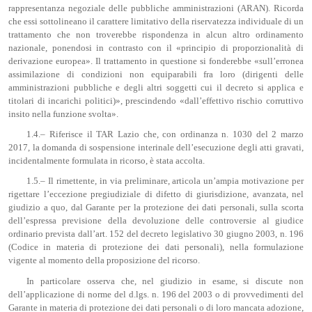
rappresentanza negoziale delle pubbliche amministrazioni (ARAN). Ricorda
che essi sottolineano il carattere limitativo della riservatezza individuale di un
trattamento che non troverebbe rispondenza in alcun altro ordinamento
nazionale, ponendosi in contrasto con il «principio di proporzionalità di
derivazione europea». Il trattamento in questione si fonderebbe «sull’erronea
assimilazione di condizioni non equiparabili fra loro (dirigenti delle
amministrazioni pubbliche e degli altri soggetti cui il decreto si applica e
titolari di incarichi politici)», prescindendo «dall’effettivo rischio corruttivo
insito nella funzione svolta».
1.4.– Riferisce il TAR Lazio che, con ordinanza n. 1030 del 2 marzo
2017, la domanda di sospensione interinale dell’esecuzione degli atti gravati,
incidentalmente formulata in ricorso, è stata accolta.
1.5.– Il rimettente, in via preliminare, articola un’ampia motivazione per
rigettare l’eccezione pregiudiziale di difetto di giurisdizione, avanzata, nel
giudizio a quo, dal Garante per la protezione dei dati personali, sulla scorta
dell’espressa previsione della devoluzione delle controversie al giudice
ordinario prevista dall’art. 152 del decreto legislativo 30 giugno 2003, n. 196
(Codice in materia di protezione dei dati personali), nella formulazione
vigente al momento della proposizione del ricorso.
In particolare osserva che, nel giudizio in esame, si discute non
dell’applicazione di norme del d.lgs. n. 196 del 2003 o di provvedimenti del
Garante in materia di protezione dei dati personali o di loro mancata adozione,