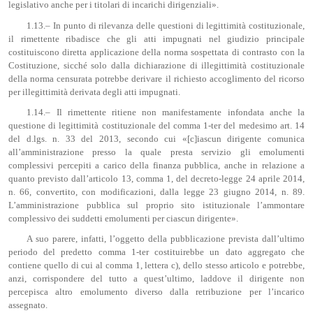
legislativo anche per i titolari di incarichi dirigenziali».
1.13.– In punto di rilevanza delle questioni di legittimità costituzionale,
il rimettente ribadisce che gli atti impugnati nel giudizio principale
costituiscono diretta applicazione della norma sospettata di contrasto con la
Costituzione, sicché solo dalla dichiarazione di illegittimità costituzionale
della norma censurata potrebbe derivare il richiesto accoglimento del ricorso
per illegittimità derivata degli atti impugnati.
1.14.– Il rimettente ritiene non manifestamente infondata anche la
questione di legittimità costituzionale del comma 1-ter del medesimo art. 14
del d.lgs. n. 33 del 2013, secondo cui «[c]iascun dirigente comunica
all’amministrazione presso la quale presta servizio gli emolumenti
complessivi percepiti a carico della finanza pubblica, anche in relazione a
quanto previsto dall’articolo 13, comma 1, del decreto-legge 24 aprile 2014,
n. 66, convertito, con modificazioni, dalla legge 23 giugno 2014, n. 89.
L’amministrazione pubblica sul proprio sito istituzionale l’ammontare
complessivo dei suddetti emolumenti per ciascun dirigente».
A suo parere, infatti, l’oggetto della pubblicazione prevista dall’ultimo
periodo del predetto comma 1-ter costituirebbe un dato aggregato che
contiene quello di cui al comma 1, lettera c), dello stesso articolo e potrebbe,
anzi, corrispondere del tutto a quest’ultimo, laddove il dirigente non
percepisca altro emolumento diverso dalla retribuzione per l’incarico
assegnato.