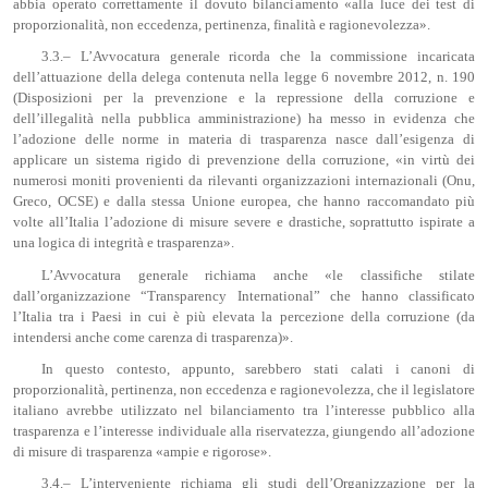
abbia operato correttamente il dovuto bilanciamento «alla luce dei test di
proporzionalità, non eccedenza, pertinenza, finalità e ragionevolezza».
3.3.– L’Avvocatura generale ricorda che la commissione incaricata
dell’attuazione della delega contenuta nella legge 6 novembre 2012, n. 190
(Disposizioni per la prevenzione e la repressione della corruzione e
dell’illegalità nella pubblica amministrazione) ha messo in evidenza che
l’adozione delle norme in materia di trasparenza nasce dall’esigenza di
applicare un sistema rigido di prevenzione della corruzione, «in virtù dei
numerosi moniti provenienti da rilevanti organizzazioni internazionali (Onu,
Greco, OCSE) e dalla stessa Unione europea, che hanno raccomandato più
volte all’Italia l’adozione di misure severe e drastiche, soprattutto ispirate a
una logica di integrità e trasparenza».
L’Avvocatura generale richiama anche «le classifiche stilate
dall’organizzazione “Transparency International” che hanno classificato
l’Italia tra i Paesi in cui è più elevata la percezione della corruzione (da
intendersi anche come carenza di trasparenza)».
In questo contesto, appunto, sarebbero stati calati i canoni di
proporzionalità, pertinenza, non eccedenza e ragionevolezza, che il legislatore
italiano avrebbe utilizzato nel bilanciamento tra l’interesse pubblico alla
trasparenza e l’interesse individuale alla riservatezza, giungendo all’adozione
di misure di trasparenza «ampie e rigorose».
3.4.– L’interveniente richiama gli studi dell’Organizzazione per la