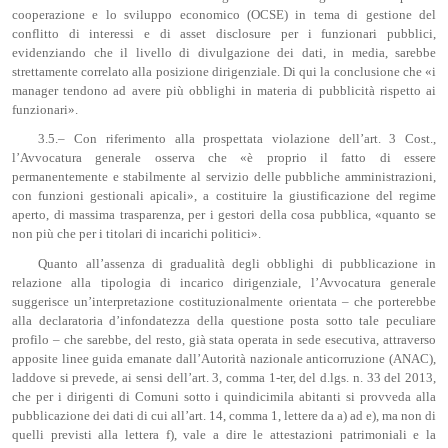
cooperazione e lo sviluppo economico (OCSE) in tema di gestione del
conflitto di interessi e di asset disclosure per i funzionari pubblici,
evidenziando che il livello di divulgazione dei dati, in media, sarebbe
strettamente correlato alla posizione dirigenziale. Di qui la conclusione che «i
manager tendono ad avere più obblighi in materia di pubblicità rispetto ai
funzionari».
3.5.– Con riferimento alla prospettata violazione dell’art. 3 Cost.,
l’Avvocatura generale osserva che «è proprio il fatto di essere
permanentemente e stabilmente al servizio delle pubbliche amministrazioni,
con funzioni gestionali apicali», a costituire la giustificazione del regime
aperto, di massima trasparenza, per i gestori della cosa pubblica, «quanto se
non più che per i titolari di incarichi politici».
Quanto all’assenza di gradualità degli obblighi di pubblicazione in
relazione alla tipologia di incarico dirigenziale, l’Avvocatura generale
suggerisce un’interpretazione costituzionalmente orientata – che porterebbe
alla declaratoria d’infondatezza della questione posta sotto tale peculiare
profilo – che sarebbe, del resto, già stata operata in sede esecutiva, attraverso
apposite linee guida emanate dall’Autorità nazionale anticorruzione (ANAC),
laddove si prevede, ai sensi dell’art. 3, comma 1-ter, del d.lgs. n. 33 del 2013,
che per i dirigenti di Comuni sotto i quindicimila abitanti si provveda alla
pubblicazione dei dati di cui all’art. 14, comma 1, lettere da a) ad e), ma non di
quelli previsti alla lettera f), vale a dire le attestazioni patrimoniali e la