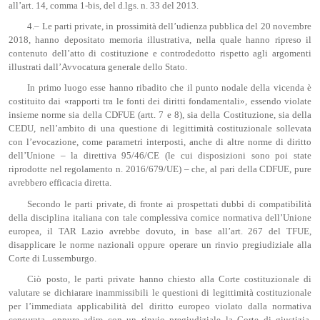
all’art. 14, comma 1-bis, del d.lgs. n. 33 del 2013.
4.– Le parti private, in prossimità dell’udienza pubblica del 20 novembre
2018, hanno depositato memoria illustrativa, nella quale hanno ripreso il
contenuto dell’atto di costituzione e controdedotto rispetto agli argomenti
illustrati dall’Avvocatura generale dello Stato.
In primo luogo esse hanno ribadito che il punto nodale della vicenda è
costituito dai «rapporti tra le fonti dei diritti fondamentali», essendo violate
insieme norme sia della CDFUE (artt. 7 e 8), sia della Costituzione, sia della
CEDU, nell’ambito di una questione di legittimità costituzionale sollevata
con l’evocazione, come parametri interposti, anche di altre norme di diritto
dell’Unione – la direttiva 95/46/CE (le cui disposizioni sono poi state
riprodotte nel regolamento n. 2016/679/UE) – che, al pari della CDFUE, pure
avrebbero efficacia diretta.
Secondo le parti private, di fronte ai prospettati dubbi di compatibilità
della disciplina italiana con tale complessiva cornice normativa dell’Unione
europea, il TAR Lazio avrebbe dovuto, in base all’art. 267 del TFUE,
disapplicare le norme nazionali oppure operare un rinvio pregiudiziale alla
Corte di Lussemburgo.
Ciò posto, le parti private hanno chiesto alla Corte costituzionale di
valutare se dichiarare inammissibili le questioni di legittimità costituzionale
per l’immediata applicabilità del diritto europeo violato dalla normativa
censurata, oppure adire con un rinvio pregiudiziale la Corte di giustizia,