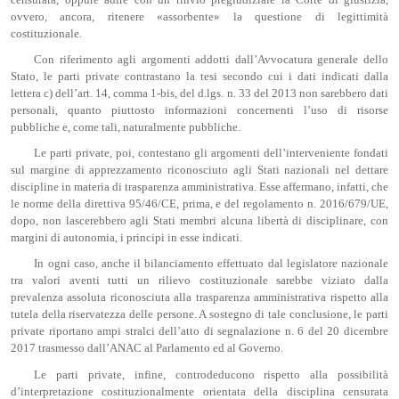
ovvero, ancora, ritenere «assorbente» la questione di legittimità
costituzionale.
Con riferimento agli argomenti addotti dall’Avvocatura generale dello
Stato, le parti private contrastano la tesi secondo cui i dati indicati dalla
lettera c) dell’art. 14, comma 1-bis, del d.lgs. n. 33 del 2013 non sarebbero dati
personali, quanto piuttosto informazioni concernenti l’uso di risorse
pubbliche e, come tali, naturalmente pubbliche.
Le parti private, poi, contestano gli argomenti dell’interveniente fondati
sul margine di apprezzamento riconosciuto agli Stati nazionali nel dettare
discipline in materia di trasparenza amministrativa. Esse affermano, infatti, che
le norme della direttiva 95/46/CE, prima, e del regolamento n. 2016/679/UE,
dopo, non lascerebbero agli Stati membri alcuna libertà di disciplinare, con
margini di autonomia, i principi in esse indicati.
In ogni caso, anche il bilanciamento effettuato dal legislatore nazionale
tra valori aventi tutti un rilievo costituzionale sarebbe viziato dalla
prevalenza assoluta riconosciuta alla trasparenza amministrativa rispetto alla
tutela della riservatezza delle persone. A sostegno di tale conclusione, le parti
private riportano ampi stralci dell’atto di segnalazione n. 6 del 20 dicembre
2017 trasmesso dall’ANAC al Parlamento ed al Governo.
Le parti private, infine, controdeducono rispetto alla possibilità
d’interpretazione costituzionalmente orientata della disciplina censurata