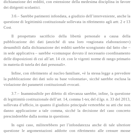
dichiarazione dei redditi, con estensione della medesima disciplina in favore
dei dirigenti scolastici.
3.6.– Sarebbe parimenti infondata, a giudizio dell’interveniente, anche la
questione di legittimità costituzionale sollevata in riferimento agli artt. 2 e 13
Cost.
Il prospettato sacrificio della libertà personale a causa della
pubblicazione dei dati (anziché di una loro «ragionata elaborazione»)
desumibili dalla dichiarazione dei redditi sarebbe scongiurato dal fatto che –
in sede applicativa – sarebbe «comunque dovuto il necessario coordinamento
delle disposizioni di cui all’art. 14 cit. con le vigenti norme di rango primario
in materia di tutela dei dati personali».
Infine, con riferimento al nucleo familiare, «è la stessa legge a prevedere
la pubblicazione dei dati solo su base volontaria», sicché sarebbe esclusa la
violazione dei parametri costituzionali evocati.
3.7.– Inammissibile per difetto di rilevanza sarebbe, infine, la questione
di legittimità costituzionale dell’art. 14, comma 1-ter, del d.lgs. n. 33 del 2013,
sollevata d’ufficio, in quanto il giudizio principale verterebbe su atti che non
danno applicazione a tale comma, sicché la decisione del caso concreto
prescinderebbe dalla norma in questione.
In ogni caso, militerebbero per l’infondatezza anche di tale ulteriore
questione le argomentazioni addotte con riferimento alle censure mosse