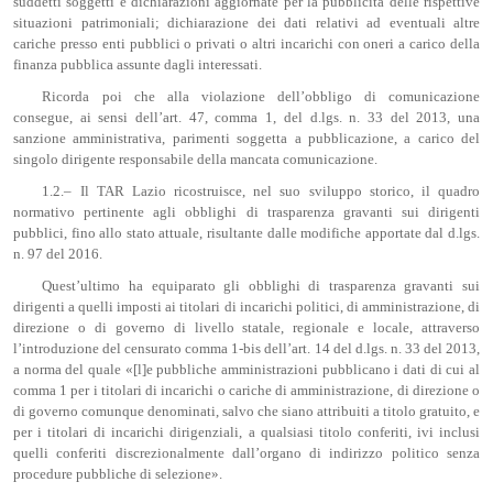
suddetti soggetti e dichiarazioni aggiornate per la pubblicità delle rispettive
situazioni patrimoniali; dichiarazione dei dati relativi ad eventuali altre
cariche presso enti pubblici o privati o altri incarichi con oneri a carico della
finanza pubblica assunte dagli interessati.
Ricorda poi che alla violazione dell’obbligo di comunicazione
consegue, ai sensi dell’art. 47, comma 1, del d.lgs. n. 33 del 2013, una
sanzione amministrativa, parimenti soggetta a pubblicazione, a carico del
singolo dirigente responsabile della mancata comunicazione.
1.2.– Il TAR Lazio ricostruisce, nel suo sviluppo storico, il quadro
normativo pertinente agli obblighi di trasparenza gravanti sui dirigenti
pubblici, fino allo stato attuale, risultante dalle modifiche apportate dal d.lgs.
n. 97 del 2016.
Quest’ultimo ha equiparato gli obblighi di trasparenza gravanti sui
dirigenti a quelli imposti ai titolari di incarichi politici, di amministrazione, di
direzione o di governo di livello statale, regionale e locale, attraverso
l’introduzione del censurato comma 1-bis dell’art. 14 del d.lgs. n. 33 del 2013,
a norma del quale «[l]e pubbliche amministrazioni pubblicano i dati di cui al
comma 1 per i titolari di incarichi o cariche di amministrazione, di direzione o
di governo comunque denominati, salvo che siano attribuiti a titolo gratuito, e
per i titolari di incarichi dirigenziali, a qualsiasi titolo conferiti, ivi inclusi
quelli conferiti discrezionalmente dall’organo di indirizzo politico senza
procedure pubbliche di selezione».