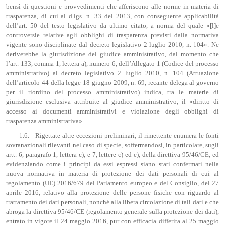
bensì di questioni e provvedimenti che afferiscono alle norme in materia di
trasparenza, di cui al d.lgs. n. 33 del 2013, con conseguente applicabilità
dell’art. 50 del testo legislativo da ultimo citato, a norma del quale «[l]e
controversie relative agli obblighi di trasparenza previsti dalla normativa
vigente sono disciplinate dal decreto legislativo 2 luglio 2010, n. 104». Ne
deriverebbe la giurisdizione del giudice amministrativo, dal momento che
l’art. 133, comma 1, lettera a), numero 6, dell’Allegato 1 (Codice del processo
amministrativo) al decreto legislativo 2 luglio 2010, n. 104 (Attuazione
dell’articolo 44 della legge 18 giugno 2009, n. 69, recante delega al governo
per il riordino del processo amministrativo) indica, tra le materie di
giurisdizione esclusiva attribuite al giudice amministrativo, il «diritto di
accesso ai documenti amministrativi e violazione degli obblighi di
trasparenza amministrativa».
1.6.– Rigettate altre eccezioni preliminari, il rimettente enumera le fonti
sovranazionali rilevanti nel caso di specie, soffermandosi, in particolare, sugli
artt. 6, paragrafo 1, lettera c), e 7, lettere c) ed e), della direttiva 95/46/CE, ed
evidenziando come i principi da essi espressi siano stati confermati nella
nuova normativa in materia di protezione dei dati personali di cui al
regolamento (UE) 2016/679 del Parlamento europeo e del Consiglio, del 27
aprile 2016, relativo alla protezione delle persone fisiche con riguardo al
trattamento dei dati personali, nonché alla libera circolazione di tali dati e che
abroga la direttiva 95/46/CE (regolamento generale sulla protezione dei dati),
entrato in vigore il 24 maggio 2016, pur con efficacia differita al 25 maggio