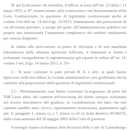
Di qui la decisione «di estendere, d’ufficio, ai sensi dell’art. 23 della l. 11
marzo 1953, n. 87, recante norme sulla costituzione e sul funzionamento della
Corte Costituzionale, la questione di legittimità costituzionale anche al
comma 1-ter dell’art. 14 del d.lgs. 33/2013, limitatamente alla prescrizione di
cui all’ultimo periodo», a norma del quale «[l]’amministrazione pubblica sul
proprio sito istituzionale l’ammontare complessivo dei suddetti emolumenti
per ciascun dirigente».
In ordine alla motivazione in punto di rilevanza e di non manifesta
infondatezza della ulteriore questione sollevata, il rimettente si limita a
richiamare «integralmente le argomentazioni già esposte in ordine all’art. 14,
comma 1-bis, d.lgs. 14 marzo 2013, n. 33».
2.– Si sono costituite le parti private R. A. e altri, le quali hanno
ripercorso, nelle loro difese, la vicenda amministrativa e poi giudiziaria che ha
condotto alla proposizione delle questioni di legittimità costituzionale.
2.1.– Preliminarmente, esse hanno contestato la negazione, da parte del
TAR Lazio adito, del carattere self-executing del diritto europeo richiamato
nel ricorso introduttivo del giudizio, in considerazione del fatto che tale
carattere sarebbe stato, invece, espressamente riconosciuto, quantomeno agli
artt. 6, paragrafo 1, lettera c), e 7, lettere c) ed e), della direttiva 95/46/CE,
dalla citata sentenza del 20 maggio 2003 della Corte di giustizia.
A sostegno hanno richiamato altre decisioni della Corte di Lussemburgo