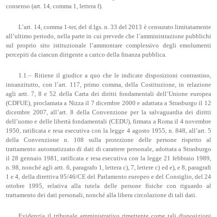
consenso (art. 14, comma 1, lettera f).
L’art. 14, comma 1-ter, del d.lgs. n. 33 del 2013 è censurato limitatamente
all’ultimo periodo, nella parte in cui prevede che l’amministrazione pubblichi
sul proprio sito istituzionale l’ammontare complessivo degli emolumenti
percepiti da ciascun dirigente a carico della finanza pubblica.
1.1.– Ritiene il giudice a quo che le indicate disposizioni contrastino,
innanzitutto, con l’art. 117, primo comma, della Costituzione, in relazione
agli artt. 7, 8 e 52 della Carta dei diritti fondamentali dell’Unione europea
(CDFUE), proclamata a Nizza il 7 dicembre 2000 e adattata a Strasburgo il 12
dicembre 2007, all’art. 8 della Convenzione per la salvaguardia dei diritti
dell’uomo e delle libertà fondamentali (CEDU), firmata a Roma il 4 novembre
1950, ratificata e resa esecutiva con la legge 4 agosto 1955, n. 848, all’art. 5
della Convenzione n. 108 sulla protezione delle persone rispetto al
trattamento automatizzato di dati di carattere personale, adottata a Strasburgo
il 28 gennaio 1981, ratificata e resa esecutiva con la legge 21 febbraio 1989,
n. 98, nonché agli artt. 6, paragrafo 1, lettera c), 7, lettere c) ed e), e 8, paragrafi
1 e 4, della direttiva 95/46/CE del Parlamento europeo e del Consiglio, del 24
ottobre 1995, relativa alla tutela delle persone fisiche con riguardo al
trattamento dei dati personali, nonché alla libera circolazione di tali dati.
Evidenzia il tribunale amministrativo rimettente come tali disposizioni