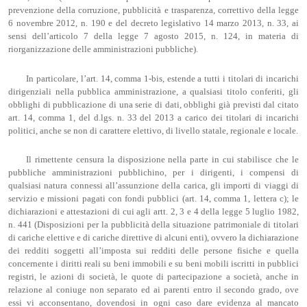
prevenzione della corruzione, pubblicità e trasparenza, correttivo della legge
6 novembre 2012, n. 190 e del decreto legislativo 14 marzo 2013, n. 33, ai
sensi dell’articolo 7 della legge 7 agosto 2015, n. 124, in materia di
riorganizzazione delle amministrazioni pubbliche).
In particolare, l’art. 14, comma 1-bis, estende a tutti i titolari di incarichi
dirigenziali nella pubblica amministrazione, a qualsiasi titolo conferiti, gli
obblighi di pubblicazione di una serie di dati, obblighi già previsti dal citato
art. 14, comma 1, del d.lgs. n. 33 del 2013 a carico dei titolari di incarichi
politici, anche se non di carattere elettivo, di livello statale, regionale e locale.
Il rimettente censura la disposizione nella parte in cui stabilisce che le
pubbliche amministrazioni pubblichino, per i dirigenti, i compensi di
qualsiasi natura connessi all’assunzione della carica, gli importi di viaggi di
servizio e missioni pagati con fondi pubblici (art. 14, comma 1, lettera c); le
dichiarazioni e attestazioni di cui agli artt. 2, 3 e 4 della legge 5 luglio 1982,
n. 441 (Disposizioni per la pubblicità della situazione patrimoniale di titolari
di cariche elettive e di cariche direttive di alcuni enti), ovvero la dichiarazione
dei redditi soggetti all’imposta sui redditi delle persone fisiche e quella
concernente i diritti reali su beni immobili e su beni mobili iscritti in pubblici
registri, le azioni di società, le quote di partecipazione a società, anche in
relazione al coniuge non separato ed ai parenti entro il secondo grado, ove
essi vi acconsentano, dovendosi in ogni caso dare evidenza al mancato