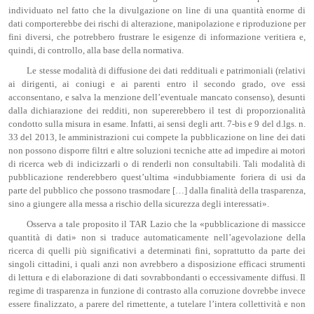
individuato nel fatto che la divulgazione on line di una quantità enorme di
dati comporterebbe dei rischi di alterazione, manipolazione e riproduzione per
fini diversi, che potrebbero frustrare le esigenze di informazione veritiera e,
quindi, di controllo, alla base della normativa.
Le stesse modalità di diffusione dei dati reddituali e patrimoniali (relativi
ai dirigenti, ai coniugi e ai parenti entro il secondo grado, ove essi
acconsentano, e salva la menzione dell’eventuale mancato consenso), desunti
dalla dichiarazione dei redditi, non supererebbero il test di proporzionalità
condotto sulla misura in esame. Infatti, ai sensi degli artt. 7-bis e 9 del d.lgs. n.
33 del 2013, le amministrazioni cui compete la pubblicazione on line dei dati
non possono disporre filtri e altre soluzioni tecniche atte ad impedire ai motori
di ricerca web di indicizzarli o di renderli non consultabili. Tali modalità di
pubblicazione renderebbero quest’ultima «indubbiamente foriera di usi da
parte del pubblico che possono trasmodare […] dalla finalità della trasparenza,
sino a giungere alla messa a rischio della sicurezza degli interessati».
Osserva a tale proposito il TAR Lazio che la «pubblicazione di massicce
quantità di dati» non si traduce automaticamente nell’agevolazione della
ricerca di quelli più significativi a determinati fini, soprattutto da parte dei
singoli cittadini, i quali anzi non avrebbero a disposizione efficaci strumenti
di lettura e di elaborazione di dati sovrabbondanti o eccessivamente diffusi. Il
regime di trasparenza in funzione di contrasto alla corruzione dovrebbe invece
essere finalizzato, a parere del rimettente, a tutelare l’intera collettività e non