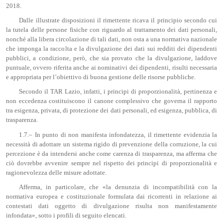
2018.
Dalle illustrate disposizioni il rimettente ricava il principio secondo cui
la tutela delle persone fisiche con riguardo al trattamento dei dati personali,
nonché alla libera circolazione di tali dati, non osta a una normativa nazionale
che imponga la raccolta e la divulgazione dei dati sui redditi dei dipendenti
pubblici, a condizione, però, che sia provato che la divulgazione, laddove
puntuale, ovvero riferita anche ai nominativi dei dipendenti, risulti necessaria
e appropriata per l’obiettivo di buona gestione delle risorse pubbliche.
Secondo il TAR Lazio, infatti, i principi di proporzionalità, pertinenza e
non eccedenza costituiscono il canone complessivo che governa il rapporto
tra esigenza, privata, di protezione dei dati personali, ed esigenza, pubblica, di
trasparenza.
1.7.– In punto di non manifesta infondatezza, il rimettente evidenzia la
necessità di adottare un sistema rigido di prevenzione della corruzione, la cui
percezione è da intendersi anche come carenza di trasparenza, ma afferma che
ciò dovrebbe avvenire sempre nel rispetto dei principi di proporzionalità e
ragionevolezza delle misure adottate.
Afferma, in particolare, che «la denunzia di incompatibilità con la
normativa europea e costituzionale formulata dai ricorrenti in relazione ai
contestati dati oggetto di divulgazione risulta non manifestamente
infondata», sotto i profili di seguito elencati.