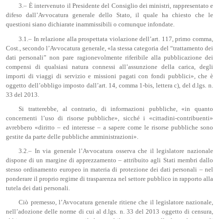
3.– È intervenuto il Presidente del Consiglio dei ministri, rappresentato e
difeso dall’Avvocatura generale dello Stato, il quale ha chiesto che le
questioni siano dichiarate inammissibili o comunque infondate.
3.1.– In relazione alla prospettata violazione dell’art. 117, primo comma,
Cost., secondo l’Avvocatura generale, «la stessa categoria del “trattamento dei
dati personali” non pare ragionevolmente riferibile alla pubblicazione dei
compensi di qualsiasi natura connessi all’assunzione della carica, degli
importi di viaggi di servizio e missioni pagati con fondi pubblici», che è
oggetto dell’obbligo imposto dall’art. 14, comma 1-bis, lettera c), del d.lgs. n.
33 del 2013.
Si tratterebbe, al contrario, di informazioni pubbliche, «in quanto
concernenti l’uso di risorse pubbliche», sicché i «cittadini-contribuenti»
avrebbero «diritto – ed interesse – a sapere come le risorse pubbliche sono
gestite da parte delle pubbliche amministrazioni».
3.2.– In via generale l’Avvocatura osserva che il legislatore nazionale
dispone di un margine di apprezzamento – attribuito agli Stati membri dallo
stesso ordinamento europeo in materia di protezione dei dati personali – nel
ponderare il proprio regime di trasparenza nel settore pubblico in rapporto alla
tutela dei dati personali.
Ciò premesso, l’Avvocatura generale ritiene che il legislatore nazionale,
nell’adozione delle norme di cui al d.lgs. n. 33 del 2013 oggetto di censura,