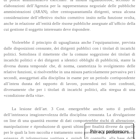
elaborazioni dell’Agenzia per la rappresentanza negoziale delle pubbliche
amministrazioni (ARAN), oltre centoquarantamila dirigenti, senza alcuna
considerazione dell’effettivo rischio corruttivo insito nella funzione svolta,
anche in relazione all’entità delle risorse pubbliche assegnate all’ufficio della
cui gestione il soggetto interessato deve rispondere.
Violerebbe il principio di uguaglianza anche l’equiparazione, prevista
dalle disposizioni censurate, dei dirigenti pubblici con i titolari di incarichi
politici. Sottolinea il rimettente che la comune soggezione dei titolari di
incarichi politici e dei dirigenti a identici obblighi di pubblicità, stante la
diversa durata temporale che, di norma, caratterizza lo svolgimento delle
relative funzioni, si risolverebbe in una misura particolarmente pervasiva per i
secondi, assoggettati alla disciplina in esame per un periodo corrispondente
all’intera durata del rapporto di lavoro, ponendosi nei loro confronti,
diversamente che per i titolari di incarichi politici, alla stregua di una
«condizione della vita».
La lesione dell’art. 3 Cost. emergerebbe anche sotto il profilo
dell’intrinseca irragionevolezza della disciplina censurata. La divulgazione
on line di una quantità enorme di dati comporterebbe rischi di alterazione,
manipolazione e riproduzione di questi ultimi per finalità diverse da quelle
per le quali la loro raccolta e trattamento sono previsti, con frustrazione delle
esigenze di informazione veritiera e, quindi, di controllo, alla base della