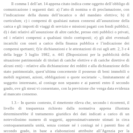
Il comma 1 dell’art. 14 appena citato indica come oggetto dell’obbligo di
comunicazione i seguenti dati: a) l’atto di nomina o di proclamazione, con
l’indicazione della durata dell’incarico o del mandato elettivo; b) il
curriculum; c) i compensi di qualsiasi natura connessi all’assunzione della
carica e gli importi di viaggi di servizio e missioni pagati con fondi pubblici;
d) i dati relativi all’assunzione di altre cariche, presso enti pubblici o privati,
ed i relativi compensi a qualsiasi titolo corrisposti; e) gli altri eventuali
incarichi con oneri a carico della finanza pubblica e l’indicazione dei
compensi spettanti; f) le dichiarazioni e le attestazioni di cui agli artt. 2, 3 e 4
della legge 5 luglio 1982, n. 441 (Disposizioni per la pubblicità della
situazione patrimoniale di titolari di cariche elettive e di cariche direttive di
alcuni enti) – relative alla dichiarazione dei redditi e alla dichiarazione dello
stato patrimoniale, quest’ultima concernente il possesso di beni immobili o
mobili registrati, azioni, obbligazioni o quote societarie –, limitatamente al
soggetto interessato, al coniuge non separato e ai parenti entro il secondo
grado, ove gli stessi vi consentano, con la previsione che venga data evidenza
al mancato consenso.
1.3.– In questo contesto, il rimettente rileva che, secondo i ricorrenti, il
livello di trasparenza richiesto dalla normativa appena illustrata
determinerebbe il trattamento giuridico dei dati indicati a carico di un
notevolissimo numero di soggetti, approssimativamente stimati in circa
centoquarantamila unità, senza contare né i coniugi né i parenti fino al
secondo grado, in base a elaborazioni attribuite all’Agenzia per la