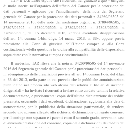
1.1.– Il TAR Lazio espone che i ricorrenti nel giudizio a quo – dirigenti
di ruolo inseriti nell’organico dell’ufficio del Garante per la protezione dei
dati personali – agiscono per l’annullamento: della nota del Segretario
generale del Garante per la protezione dei dati personali n. 34260/96505 del
14 novembre 2016; delle note del medesimo organo, n. 37894/96505, n.
37897/96505, n. 37899/96505, n. 37892/96505, n. 37893/96505, n.
37898/96505, del 15 dicembre 2016, «previa eventuale disapplicazione
dell’art. 14, comma 1-bis, d.lgs. 14 marzo 2013, n. 33», oppure previa
rimessione alla Corte di giustizia dell’Unione europea o alla Corte
costituzionale «della questione in ordine alla compatibilità delle disposizioni
sopra citate con la normativa europea e costituzionale».
Il medesimo TAR rileva che la nota n. 34260/96505 del 14 novembre
2016 del Segretario generale del Garante per la protezione dei dati personali –
in adempimento delle prescrizioni previste all’art. 14, comma 1-bis, del d.lgs.
n. 33 del 2013, nella parte in cui prevede che le pubbliche amministrazioni
pubblichino nel proprio sito web alcuni dati relativi ai titolari di incarichi
dirigenziali – ha invitato i ricorrenti a inviare entro un dato termine la relativa
documentazione, e precisamente: copia dell’ultima dichiarazione dei redditi
presentata, oscurando i dati eccedenti; dichiarazione, aggiornata alla data di
sottoscrizione, per la pubblicità della situazione patrimoniale, da rendersi
secondo uno schema allegato alla richiesta; dichiarazione di negato consenso
per il coniuge non separato e i parenti entro il secondo grado, ovvero, in caso
di avvenuta prestazione del consenso, copia delle dichiarazioni dei redditi dei