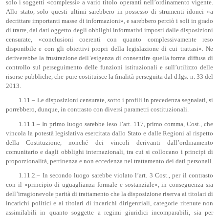
solo i soggetti «complessi» a vario titolo operanti nell’ordinamento vigente.
Allo stato, solo questi ultimi sarebbero in possesso di strumenti idonei «a
decrittare importanti masse di informazioni», e sarebbero perciò i soli in grado
di trarre, dai dati oggetto degli obblighi informativi imposti dalle disposizioni
censurate, «conclusioni coerenti con quanto complessivamente reso
disponibile e con gli obiettivi propri della legislazione di cui trattasi». Ne
deriverebbe la frustrazione dell’esigenza di consentire quella forma diffusa di
controllo sul perseguimento delle funzioni istituzionali e sull’utilizzo delle
risorse pubbliche, che pure costituisce la finalità perseguita dal d.lgs. n. 33 del
2013.
1.11.– Le disposizioni censurate, sotto i profili in precedenza segnalati, si
porrebbero, dunque, in contrasto con diversi parametri costituzionali.
1.11.1.– In primo luogo sarebbe leso l’art. 117, primo comma, Cost., che
vincola la potestà legislativa esercitata dallo Stato e dalle Regioni al rispetto
della Costituzione, nonché dei vincoli derivanti dall’ordinamento
comunitario e dagli obblighi internazionali, tra cui si collocano i principi di
proporzionalità, pertinenza e non eccedenza nel trattamento dei dati personali.
1.11.2.– In secondo luogo sarebbe violato l’art. 3 Cost., per il contrasto
con il «principio di uguaglianza formale e sostanziale», in conseguenza sia
dell’irragionevole parità di trattamento che la disposizione riserva ai titolari di
incarichi politici e ai titolari di incarichi dirigenziali, categorie ritenute non
assimilabili in quanto soggette a regimi giuridici incomparabili, sia per