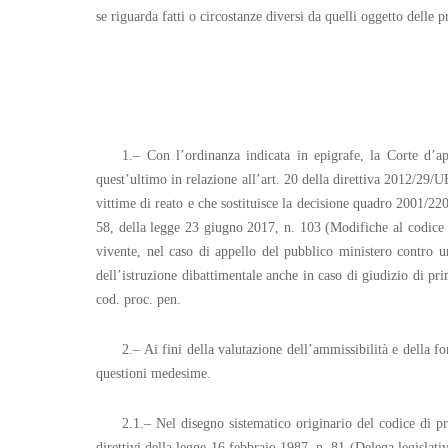
se riguarda fatti o circostanze diversi da quelli oggetto delle 
1.– Con l’ordinanza indicata in epigrafe, la Corte d’a
quest’ultimo in relazione all’art. 20 della direttiva 2012/29/
vittime di reato e che sostituisce la decisione quadro 2001/22
58, della legge 23 giugno 2017, n. 103 (Modifiche al codice pe
vivente, nel caso di appello del pubblico ministero contro un
dell’istruzione dibattimentale anche in caso di giudizio di pri
cod. proc. pen.
2.– Ai fini della valutazione dell’ammissibilità e della f
questioni medesime.
2.1.– Nel disegno sistematico originario del codice di pr
direttivi della legge 16 febbraio 1987, n. 81 (Delega legislat