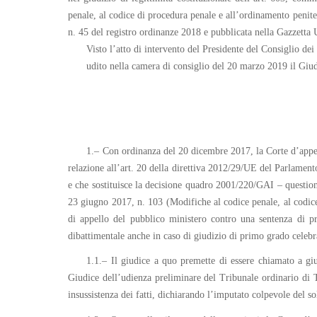
penale, al codice di procedura penale e all’ordinamento penite
n. 45 del registro ordinanze 2018 e pubblicata nella Gazzetta U
Visto l’atto di intervento del Presidente del Consiglio dei 
udito nella camera di consiglio del 20 marzo 2019 il Giu
1.– Con ordinanza del 20 dicembre 2017, la Corte d’appel
relazione all’art. 20 della direttiva 2012/29/UE del Parlamento
e che sostituisce la decisione quadro 2001/220/GAI – questioni
23 giugno 2017, n. 103 (Modifiche al codice penale, al codice 
di appello del pubblico ministero contro una sentenza di pro
dibattimentale anche in caso di giudizio di primo grado celebrat
1.1.– Il giudice a quo premette di essere chiamato a gi
Giudice dell’udienza preliminare del Tribunale ordinario di Tr
insussistenza dei fatti, dichiarando l’imputato colpevole del sol