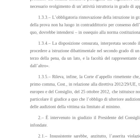
necessario svolgimento di un’attività istruttoria in grado di ap
1.3.3.– L’obbligatoria rinnovazione della istruzione in gr
della prova non ha luogo in contraddittorio per consenso dell’
quo, dovrebbe intendersi – in ossequio alla norma costituzional
1.3.4.– La disposizione censurata, interpretata secondo il 
procedere a istruzione dibattimentale nel secondo grado di un 
terzo della pena, da un lato, e la facoltà del rappresentante 
dall’altro».
1.3.5.– Rileva, infine, la Corte d’appello rimettente che,
primo comma, Cost., in relazione alla direttiva 2012/29/UE, t
europeo e del Consiglio, del 25 ottobre 2012, che istituisce no
particolare il giudice a quo che l’obbligo di ulteriore audizio
delle audizioni della vittima sia limitato al minimo.
2.– È intervenuto in giudizio il Presidente del Consigli
infondate.
2.1.– Insussistente sarebbe, anzitutto, l’asserita vio