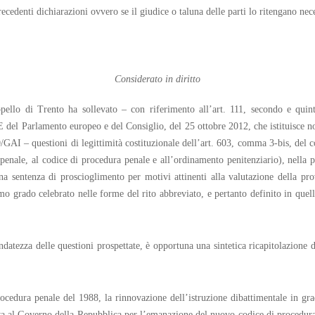
precedenti dichiarazioni ovvero se il giudice o taluna delle parti lo ritengano nec
Considerato in diritto
ppello di Trento ha sollevato – con riferimento all’art. 111, secondo e qui
UE del Parlamento europeo e del Consiglio, del 25 ottobre 2012, che istituisce no
0/GAI – questioni di legittimità costituzionale dell’art. 603, comma 3-bis, del
nale, al codice di procedura penale e all’ordinamento penitenziario), nella par
a sentenza di proscioglimento per motivi attinenti alla valutazione della pro
mo grado celebrato nelle forme del rito abbreviato, e pertanto definito in quella 
ondatezza delle questioni prospettate, è opportuna una sintetica ricapitolazione
ocedura penale del 1988, la rinnovazione dell’istruzione dibattimentale in grad
iva al Governo della Repubblica per l’emanazione del nuovo codice di procedura 