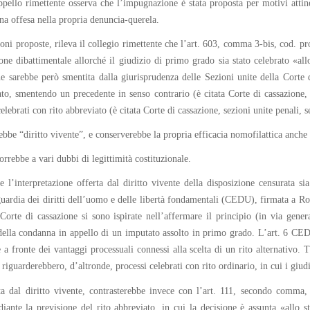
ppello rimettente osserva che l’impugnazione è stata proposta per motivi attine
sona offesa nella propria denuncia-querela.
ni proposte, rileva il collegio rimettente che l’art. 603, comma 3-bis, cod. pro
ione dibattimentale allorché il giudizio di primo grado sia stato celebrato «allo
one sarebbe però smentita dalla giurisprudenza delle Sezioni unite della Corte
o, smentendo un precedente in senso contrario (è citata Corte di cassazione, 
elebrati con rito abbreviato (è citata Corte di cassazione, sezioni unite penali, 
rebbe “diritto vivente”, e conserverebbe la propria efficacia nomofilattica anch
porrebbe a vari dubbi di legittimità costituzionale.
 l’interpretazione offerta dal diritto vivente della disposizione censurata si
guardia dei diritti dell’uomo e delle libertà fondamentali (CEDU), firmata a Ro
orte di cassazione si sono ispirate nell’affermare il principio (in via gener
 della condanna in appello di un imputato assolto in primo grado. L’art. 6 CEDU
 a fronte dei vantaggi processuali connessi alla scelta di un rito alternativo. 
a riguarderebbero, d’altronde, processi celebrati con rito ordinario, in cui i giu
ta dal diritto vivente, contrasterebbe invece con l’art. 111, secondo comma, 
diante la previsione del rito abbreviato, in cui la decisione è assunta «allo sta