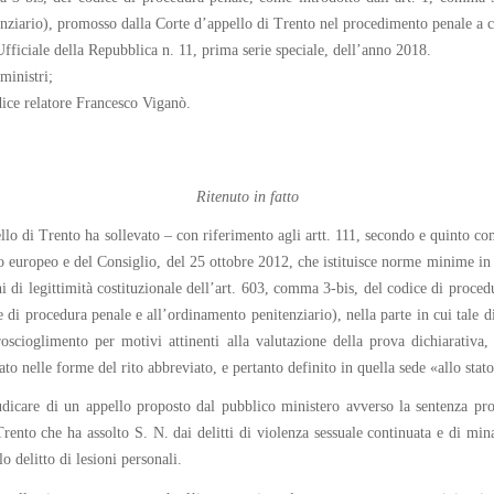
nziario), promosso dalla Corte d’appello di Trento nel procedimento penale a c
fficiale della Repubblica n. 11, prima serie speciale, dell’anno 2018.
ministri;
dice relatore Francesco Viganò.
Ritenuto in fatto
lo di Trento ha sollevato – con riferimento agli artt. 111, secondo e quinto c
 europeo e del Consiglio, del 25 ottobre 2012, che istituisce norme minime in ma
 di legittimità costituzionale dell’art. 603, comma 3-bis, del codice di proce
di procedura penale e all’ordinamento penitenziario), nella parte in cui tale dis
scioglimento per motivi attinenti alla valutazione della prova dichiarativa, 
o nelle forme del rito abbreviato, e pertanto definito in quella sede «allo stato 
udicare di un appello proposto dal pubblico ministero avverso la sentenza pro
ento che ha assolto S. N. dai delitti di violenza sessuale continuata e di min
o delitto di lesioni personali.