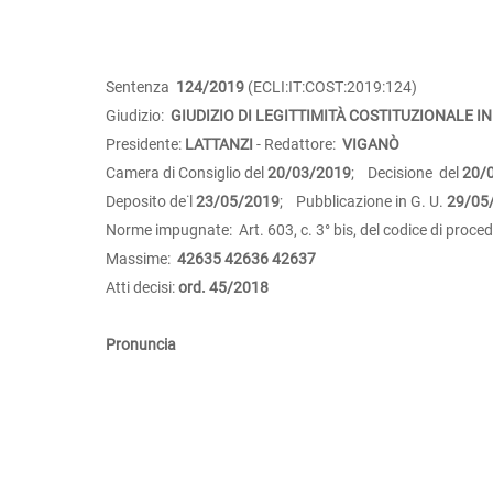
Sentenza
124/2019
(ECLI:IT:COST:2019:124)
Giudizio:
GIUDIZIO DI LEGITTIMITÀ COSTITUZIONALE IN
Presidente:
LATTANZI
- Redattore:
VIGANÒ
Camera di Consiglio del
20/03/2019
; Decisione del
20/
Deposito de˙l
23/05/2019
; Pubblicazione in G. U.
29/05
Norme impugnate: Art. 603, c. 3° bis, del codice di procedu
Massime:
42635
42636
42637
Atti decisi:
ord. 45/2018
Pronuncia