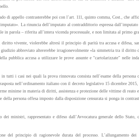
pello.
ado di appello contrasterebbe poi con l’art. 111, quinto comma, Cost., che affid
imputato». La rinuncia dell’imputato al contraddittorio espressa dall’imputato m
e in parola – riferita all’intera vicenda processuale, e non limitata al primo gr
diritto vivente, violerebbe altresì il principio di parità tra accusa e difesa, s
giudizio abbreviato altererebbe irragionevolmente «la simmetria tra il diritto d
della pubblica accusa a utilizzare le prove assunte e “cartolarizzate” nelle ind
 in tutti i casi nei quali la prova rinnovata consista nell’esame della persona 
rasposta nell’ordinamento italiano con il decreto legislativo 15 dicembre 2015
rme minime in materia di diritti, assistenza e protezione delle vittime di reato
ne della persona offesa imposto dalla disposizione censurata si ponga in contrasto
o dei ministri, rappresentato e difeso dall’Avvocatura generale dello Stato, c
lazione del principio di ragionevole durata del processo. L’allungamento dei