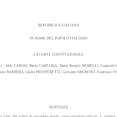
REPUBBLICA ITALIANA
IN NOME DEL POPOLO ITALIANO
LA CORTE COSTITUZIONALE
iudici : Aldo CAROSI, Marta CARTABIA, Mario Rosario MORELLI, Giancar
onio BARBERA, Giulio PROSPERETTI, Giovanni AMOROSO, Francesco V
SENTENZA
mma 3-bis, del codice di procedura penale, come introdotto dall’art. 1, comm