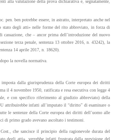
nti alla valutazione della prova dichiarativa e, segnatamente,
c. pen. ben potrebbe essere, in astratto, interpretato anche nel
 stato degli atti» nelle forme del rito abbreviato, in forza di
 di cassazione, che – ancor prima dell’introduzione del nuovo
sezione terza penale, sentenza 13 ottobre 2016, n. 43242), la
sentenza 14 aprile 2017, n. 18620).
e dopo la novella normativa.
a imposta dalla giurisprudenza della Corte europea dei diritti
ma il 4 novembre 1950, ratificata e resa esecutiva con legge 4
ale, e con specifico riferimento al giudizio abbreviato) della
 attribuirebbe infatti all’imputato il “diritto” di esaminare o
Tutte le sentenze della Corte europea dei diritti dell’uomo alle
dici di primo grado avevano ascoltato i testimoni.
Cost., che sancisce il principio della ragionevole durata del
to degli atti», verrebbe infatti frustrata dalla previsione del