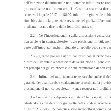
dell’istruzione dibattimentale non potrebbe infatti essere rit
processo” sotteso all’intero art. 111 Cost. e a sua volta dire
sentenza 14 aprile 2017, n. 18620, infatti, il ragionevole dubb
rito abbreviato e la potenziale revisione del giudizio liberat
mediante l’esame diretto delle fonti dichiarative.
2.2.– Né l’incostituzionalità della disposizione censurata
non avviene in contraddittorio». Tale previsione, infatti, non 
parte dell’imputato, anche il giudizio di appello debba avere n
2.3.– Quanto poi all’asserito contrasto con il principio d
diritto dell’imputato a beneficiare della riduzione di pena e la
dei principi del giusto processo e della presunzione di non co
2.4.– Infine, del tutto inconsistente sarebbe anche il ded
garanzia dei quali sarebbe «palesemente preordinata la previsio
presunzione di non colpevolezza – venga recuperata l’oralità 
3.– Con memoria depositata in data 27 febbraio 2019, l’Av
ribadendo le considerazioni già svolte nell’atto di intervento 
d.lgs. n. 212 del 2015, con cui è stato introdotto il comma 1-b