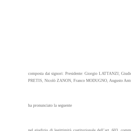
composta dai signori: Presidente: Giorgio LATTANZI; G
PRETIS, Nicolò ZANON, Franco MODUGNO, Augusto Ant
ha pronunciato la seguente
nel giudizio di legittimità costituzionale dell’art. 603, co