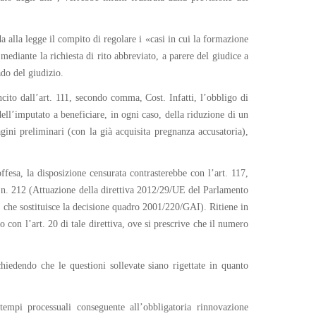
a alla legge il compito di regolare i «casi in cui la formazione
ediante la richiesta di rito abbreviato, a parere del giudice a
ado del giudizio.
ancito dall’art. 111, secondo comma, Cost. Infatti, l’obbligo di
ell’imputato a beneficiare, in ogni caso, della riduzione di un
agini preliminari (con la già acquisita pregnanza accusatoria),
offesa, la disposizione censurata contrasterebbe con l’art. 117,
, n. 212 (Attuazione della direttiva 2012/29/UE del Parlamento
 e che sostituisce la decisione quadro 2001/220/GAI). Ritiene in
 con l’art. 20 di tale direttiva, ove si prescrive che il numero
hiedendo che le questioni sollevate siano rigettate in quanto
 tempi processuali conseguente all’obbligatoria rinnovazione