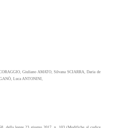
lo CORAGGIO, Giuliano AMATO, Silvana SCIARRA, Daria de
IGANÒ, Luca ANTONINI,
a 58, della legge 23 giugno 2017, n. 103 (Modifiche al codice