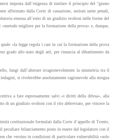
ersi imposta dall’esigenza di tutelare il principio del “giusto
Come affermato dalla Corte di cassazione, sezioni unite penali,
lutoria emessa all’esito di un giudizio svoltosi nelle forme del
o al «metodo migliore per la formazione della prova» e, dunque,
 quale «la legge regola i casi in cui la formazione della prova
imo grado allo stato degli atti, per rinuncia al dibattimento da
pello, lungi dall’alterare irragionevolmente la simmetria tra il
e indagini, si rivelerebbe assolutamente ragionevole alla stregua
ettiva a fare espressamente salvi «i diritti della difesa», alla
o di un giudizio svoltosi con il rito abbreviato, per vincere la
imità costituzionale formulati dalla Corte d’appello di Trento,
l peculiare bilanciamento posto in essere dal legislatore con il
ese che versino in condizioni di particolare vulnerabilità «solo