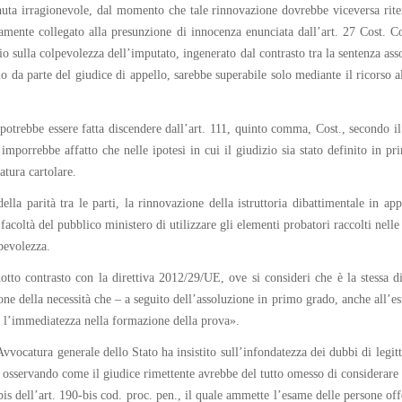
enuta irragionevole, dal momento che tale rinnovazione dovrebbe viceversa riten
ttamente collegato alla presunzione di innocenza enunciata dall’art. 27 Cost. 
io sulla colpevolezza dell’imputato, ingenerato dal contrasto tra la sentenza asso
orio da parte del giudice di appello, sarebbe superabile solo mediante il ricors
 potrebbe essere fatta discendere dall’art. 111, quinto comma, Cost., secondo il
imporrebbe affatto che nelle ipotesi in cui il giudizio sia stato definito in pr
atura cartolare.
ella parità tra le parti, la rinnovazione della istruttoria dibattimentale in ap
 facoltà del pubblico ministero di utilizzare gli elementi probatori raccolti nell
lpevolezza.
otto contrasto con la direttiva 2012/29/UE, ove si consideri che è la stessa dir
ne della necessità che – a seguito dell’assoluzione in primo grado, anche all’esit
e l’immediatezza nella formazione della prova».
vocatura generale dello Stato ha insistito sull’infondatezza dei dubbi di legitt
e osservando come il giudice rimettente avrebbe del tutto omesso di considerare i
is dell’art. 190-bis cod. proc. pen., il quale ammette l’esame delle persone off