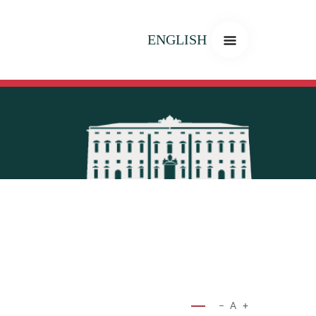
ENGLISH
−
A
+