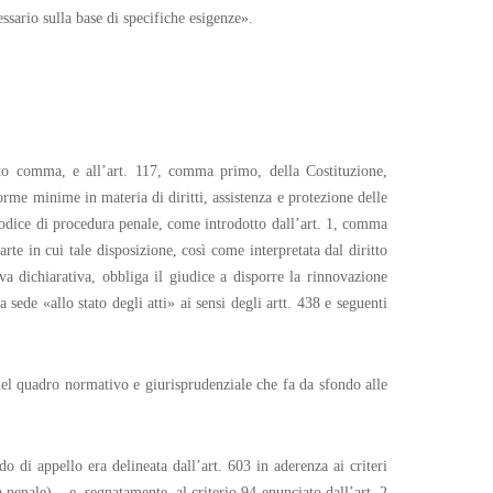
essario sulla base di specifiche esigenze».
nto comma, e all’art. 117, comma primo, della Costituzione,
rme minime in materia di diritti, assistenza e protezione delle
 codice di procedura penale, come introdotto dall’art. 1, comma
te in cui tale disposizione, così come interpretata dal diritto
va dichiarativa, obbliga il giudice a disporre la rinnovazione
sede «allo stato degli atti» ai sensi degli artt. 438 e seguenti
 del quadro normativo e giurisprudenziale che fa da sfondo alle
o di appello era delineata dall’art. 603 in aderenza ai criteri
penale) – e, segnatamente, al criterio 94 enunciato dall’art. 2