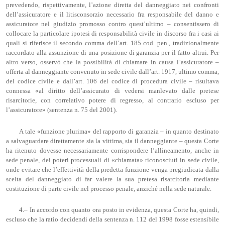
prevedendo, rispettivamente, l’azione diretta del danneggiato nei confronti
dell’assicuratore e il litisconsorzio necessario fra responsabile del danno e
assicuratore nel giudizio promosso contro quest’ultimo – consentissero di
collocare la particolare ipotesi di responsabilità civile in discorso fra i casi ai
quali si riferisce il secondo comma dell’art. 185 cod. pen., tradizionalmente
raccordato alla assunzione di una posizione di garanzia per il fatto altrui. Per
altro verso, osservò che la possibilità di chiamare in causa l’assicuratore –
offerta al danneggiante convenuto in sede civile dall’art. 1917, ultimo comma,
del codice civile e dall’art. 106 del codice di procedura civile – risultava
connessa «al diritto dell’assicurato di vedersi manlevato dalle pretese
risarcitorie, con correlativo potere di regresso, al contrario escluso per
l’assicuratore» (sentenza n. 75 del 2001).
A tale «funzione plurima» del rapporto di garanzia – in quanto destinato
a salvaguardare direttamente sia la vittima, sia il danneggiante – questa Corte
ha ritenuto dovesse necessariamente corrispondere l’allineamento, anche in
sede penale, dei poteri processuali di «chiamata» riconosciuti in sede civile,
onde evitare che l’effettività della predetta funzione venga pregiudicata dalla
scelta del danneggiato di far valere la sua pretesa risarcitoria mediante
costituzione di parte civile nel processo penale, anziché nella sede naturale.
4.– In accordo con quanto ora posto in evidenza, questa Corte ha, quindi,
escluso che la ratio decidendi della sentenza n. 112 del 1998 fosse estensibile