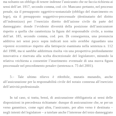
ma soltanto un obbligo di tenere indenne l’assicurato che ne faccia richiesta ai
sensi dell’art. 1917, secondo comma, cod. civ. Mancano pertanto, nel processo
penale, sia il presupposto oggettivo-sostanziale (obbligo del risarcimento ex
lege), sia il presupposto soggettivo-processuale (destinatario del diritto
all’indennizzo) per l’esercizio diretto dell’azione civile da parte del
danneggiato: donde l’evidente diversità della posizione dell’assicuratore
rispetto a quella che caratterizza la figura del responsabile civile, a norma
dell’art. 185, secondo comma, cod. pen. Di conseguenza, una pronuncia
additiva nei sensi poco sopra indicati non solo avrebbe riguardato una
«ipotesi eccentrica» rispetto alla fattispecie esaminata nella sentenza n. 112
del 1998, ma si sarebbe addirittura risolta «in una prospettiva profondamente
innovativa e riservata alla scelta discrezionale del legislatore», mirando la
relativa «richiesta a consentire l’inserimento eventuale di una nuova figura
processuale nel procedimento penale» (sentenza n. 75 del 2001).
5.– Tale ultimo rilievo è riferibile, mutatis mutandis, anche
all’assicurazione per la responsabilità civile del notaio connessa all’esercizio
dell’attività professionale.
In tal caso, si tratta, bensì, di assicurazione obbligatoria ai sensi delle
disposizioni in precedenza richiamate: dunque di assicurazione che, se per un
verso garantisce, come ogni altra, l’assicurato, per altro verso è destinata –
negli intenti del legislatore – a tutelare anche l’interesse del terzo danneggiato