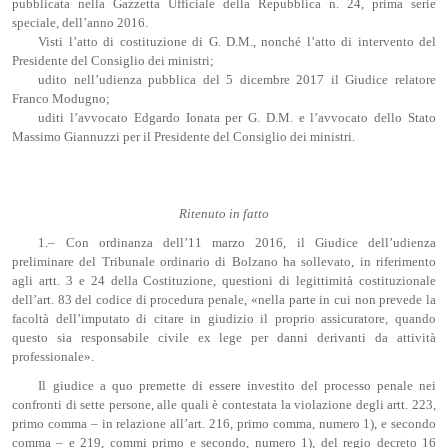
pubblicata nella Gazzetta Ufficiale della Repubblica n. 24, prima serie
speciale, dell’anno 2016.
Visti l’atto di costituzione di G. D.M., nonché l’atto di intervento del
Presidente del Consiglio dei ministri;
udito nell’udienza pubblica del 5 dicembre 2017 il Giudice relatore
Franco Modugno;
uditi l’avvocato Edgardo Ionata per G. D.M. e l’avvocato dello Stato
Massimo Giannuzzi per il Presidente del Consiglio dei ministri.
Ritenuto in fatto
1.– Con ordinanza dell’11 marzo 2016, il Giudice dell’udienza
preliminare del Tribunale ordinario di Bolzano ha sollevato, in riferimento
agli artt. 3 e 24 della Costituzione, questioni di legittimità costituzionale
dell’art. 83 del codice di procedura penale, «nella parte in cui non prevede la
facoltà dell’imputato di citare in giudizio il proprio assicuratore, quando
questo sia responsabile civile ex lege per danni derivanti da attività
professionale».
Il giudice a quo premette di essere investito del processo penale nei
confronti di sette persone, alle quali è contestata la violazione degli artt. 223,
primo comma – in relazione all’art. 216, primo comma, numero 1), e secondo
comma – e 219, commi primo e secondo, numero 1), del regio decreto 16