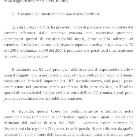
della legge 28 novembre 2005, n. 246).
3.– L’assunto del rimettente non può essere condiviso.
Questa Corte, in effetti, ha già avuto modo di precisare l’esatta portata dei
principi affermati dalla sentenza evocata con successive pronunce,
concernenti quesiti di costituzionalità intesi, come quello odierno, ad
estendere il relativo decisum a fattispecie reputate omologhe (sentenza n. 75
del 2001, ordinanza n. 300 del 2004): pronunce che, peraltro, il rimettente non
ha preso in considerazione.
Il censurato art. 83 cod. proc. pen. stabilisce che il responsabile civile –
ossia il soggetto che, a norma delle leggi civili, è obbligato a risarcire il danno
provocato dal fatto dell’imputato (art. 185, secondo comma, cod. pen.) – possa
essere citato nel processo penale a richiesta della parte civile e, nell’isolata
ipotesi di esercizio dell’azione civile ai sensi dell’art. 77, comma 4, cod. proc.
pen., anche su iniziativa del pubblico ministero.
Al riguardo, questa Corte ha preliminarmente sottolineato, nelle
pronunce dianzi richiamate, il «particolare rigore» con il quale – nel sistema
delineato dal codice di rito del 1988 – «devono essere misurate le
disposizioni che regolano l’ingresso, in sede penale, di parti diverse da quelle
necessarie»: e ciò a fronte dell’«accentuata tendenza», caratteristica del nuovo