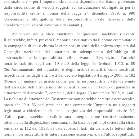
costituzionale – per l’imputato chiamato a rispondere del danno provocato
dalla circolazione di veicoli soggetti ad assicurazione obbligatoria per la
responsabilità civile a norma della legge 24 dicembre 1969, n. 990
(Assicurazione obbligatoria della responsabilità civile derivante dalla
circolazione dei veicoli a motore e dei natanti).
Ad avviso del giudice rimettente, le questioni sarebbero rilevanti.
Risulterebbe, infatti, provato il rapporto assicurativo tra il notaio coimputato e
la compagnia di cui è chiesta la citazione, in virtù della polizza stipulata dal
Consiglio nazionale del notariato in adempimento dell’obbligo di
assicurazione per la responsabilità civile derivante dall’esercizio dell’attività
notarile, stabilito dagli artt. 19 e 20 della legge 16 febbraio 1913, n. 89
(Sull’ordinamento del notariato e degli archivi notarili), come sostituiti,
rispettivamente, dagli artt. 1 e 2 del decreto legislativo 4 maggio 2006, n. 182
(Norme in materia di assicurazione per la responsabilità civile derivante
dall’esercizio dell’attività notarile ed istituzione di un Fondo di garanzia in
attuazione dell’articolo 7, comma 1, della legge 28 novembre 2005, n. 246).
La richiesta di citazione dell’assicuratore non potrebbe peraltro essere accolta,
posto che l’art. 83 cod. proc. pen. non comprende l’imputato tra i soggetti
legittimati a chiedere la chiamata in giudizio del responsabile civile. Né,
d’altra parte, sarebbe possibile una interpretazione costituzionalmente
orientata della disposizione censurata, sulla base dei principi sottesi alla citata
sentenza n. 112 del 1998: vi osterebbero, infatti, da un lato, la lettera della
norma, non suscettibile di interpretazione estensiva, e, dall’altro, soprattutto,