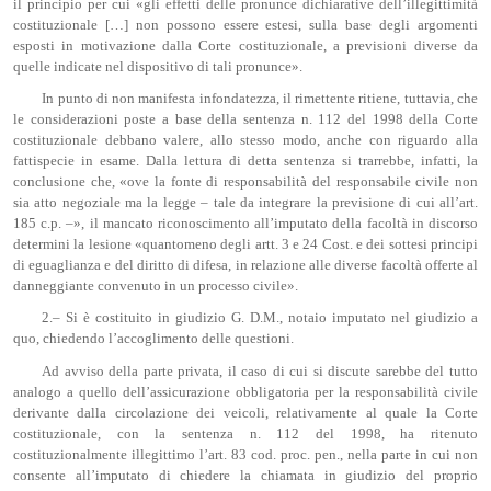
il principio per cui «gli effetti delle pronunce dichiarative dell’illegittimità
costituzionale […] non possono essere estesi, sulla base degli argomenti
esposti in motivazione dalla Corte costituzionale, a previsioni diverse da
quelle indicate nel dispositivo di tali pronunce».
In punto di non manifesta infondatezza, il rimettente ritiene, tuttavia, che
le considerazioni poste a base della sentenza n. 112 del 1998 della Corte
costituzionale debbano valere, allo stesso modo, anche con riguardo alla
fattispecie in esame. Dalla lettura di detta sentenza si trarrebbe, infatti, la
conclusione che, «ove la fonte di responsabilità del responsabile civile non
sia atto negoziale ma la legge – tale da integrare la previsione di cui all’art.
185 c.p. –», il mancato riconoscimento all’imputato della facoltà in discorso
determini la lesione «quantomeno degli artt. 3 e 24 Cost. e dei sottesi principi
di eguaglianza e del diritto di difesa, in relazione alle diverse facoltà offerte al
danneggiante convenuto in un processo civile».
2.– Si è costituito in giudizio G. D.M., notaio imputato nel giudizio a
quo, chiedendo l’accoglimento delle questioni.
Ad avviso della parte privata, il caso di cui si discute sarebbe del tutto
analogo a quello dell’assicurazione obbligatoria per la responsabilità civile
derivante dalla circolazione dei veicoli, relativamente al quale la Corte
costituzionale, con la sentenza n. 112 del 1998, ha ritenuto
costituzionalmente illegittimo l’art. 83 cod. proc. pen., nella parte in cui non
consente all’imputato di chiedere la chiamata in giudizio del proprio