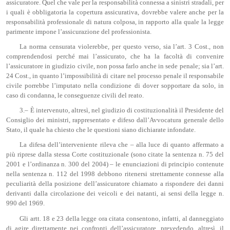
assicuratore. Quel che vale per la responsabilità connessa a sinistri stradali, per
i quali è obbligatoria la copertura assicurativa, dovrebbe valere anche per la
responsabilità professionale di natura colposa, in rapporto alla quale la legge
parimente impone l’assicurazione del professionista.
La norma censurata violerebbe, per questo verso, sia l’art. 3 Cost., non
comprendendosi perché mai l’assicurato, che ha la facoltà di convenire
l’assicuratore in giudizio civile, non possa farlo anche in sede penale; sia l’art.
24 Cost., in quanto l’impossibilità di citare nel processo penale il responsabile
civile porrebbe l’imputato nella condizione di dover sopportare da solo, in
caso di condanna, le conseguenze civili del reato.
3.– È intervenuto, altresì, nel giudizio di costituzionalità il Presidente del
Consiglio dei ministri, rappresentato e difeso dall’Avvocatura generale dello
Stato, il quale ha chiesto che le questioni siano dichiarate infondate.
La difesa dell’interveniente rileva che – alla luce di quanto affermato a
più riprese dalla stessa Corte costituzionale (sono citate la sentenza n. 75 del
2001 e l’ordinanza n. 300 del 2004) – le enunciazioni di principio contenute
nella sentenza n. 112 del 1998 debbono ritenersi strettamente connesse alla
peculiarità della posizione dell’assicuratore chiamato a rispondere dei danni
derivanti dalla circolazione dei veicoli e dei natanti, ai sensi della legge n.
990 del 1969.
Gli artt. 18 e 23 della legge ora citata consentono, infatti, al danneggiato
di agire direttamente nei confronti dell’assicuratore, prevedendo, altresì, il