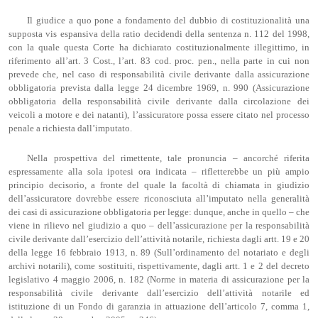
Il giudice a quo pone a fondamento del dubbio di costituzionalità una
supposta vis espansiva della ratio decidendi della sentenza n. 112 del 1998,
con la quale questa Corte ha dichiarato costituzionalmente illegittimo, in
riferimento all’art. 3 Cost., l’art. 83 cod. proc. pen., nella parte in cui non
prevede che, nel caso di responsabilità civile derivante dalla assicurazione
obbligatoria prevista dalla legge 24 dicembre 1969, n. 990 (Assicurazione
obbligatoria della responsabilità civile derivante dalla circolazione dei
veicoli a motore e dei natanti), l’assicuratore possa essere citato nel processo
penale a richiesta dall’imputato.
Nella prospettiva del rimettente, tale pronuncia – ancorché riferita
espressamente alla sola ipotesi ora indicata – rifletterebbe un più ampio
principio decisorio, a fronte del quale la facoltà di chiamata in giudizio
dell’assicuratore dovrebbe essere riconosciuta all’imputato nella generalità
dei casi di assicurazione obbligatoria per legge: dunque, anche in quello – che
viene in rilievo nel giudizio a quo – dell’assicurazione per la responsabilità
civile derivante dall’esercizio dell’attività notarile, richiesta dagli artt. 19 e 20
della legge 16 febbraio 1913, n. 89 (Sull’ordinamento del notariato e degli
archivi notarili), come sostituiti, rispettivamente, dagli artt. 1 e 2 del decreto
legislativo 4 maggio 2006, n. 182 (Norme in materia di assicurazione per la
responsabilità civile derivante dall’esercizio dell’attività notarile ed
istituzione di un Fondo di garanzia in attuazione dell’articolo 7, comma 1,