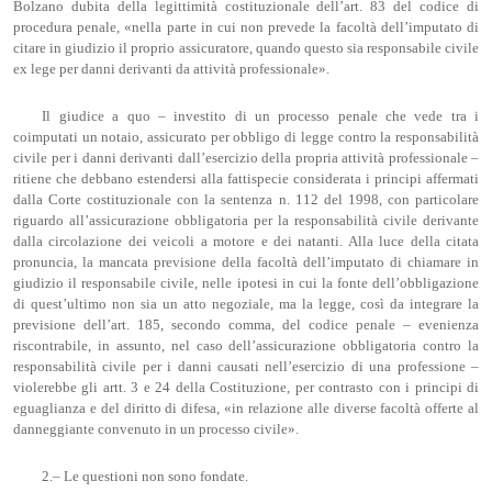
Bolzano dubita della legittimità costituzionale dell’art. 83 del codice di
procedura penale, «nella parte in cui non prevede la facoltà dell’imputato di
citare in giudizio il proprio assicuratore, quando questo sia responsabile civile
ex lege per danni derivanti da attività professionale».
Il giudice a quo – investito di un processo penale che vede tra i
coimputati un notaio, assicurato per obbligo di legge contro la responsabilità
civile per i danni derivanti dall’esercizio della propria attività professionale –
ritiene che debbano estendersi alla fattispecie considerata i principi affermati
dalla Corte costituzionale con la sentenza n. 112 del 1998, con particolare
riguardo all’assicurazione obbligatoria per la responsabilità civile derivante
dalla circolazione dei veicoli a motore e dei natanti. Alla luce della citata
pronuncia, la mancata previsione della facoltà dell’imputato di chiamare in
giudizio il responsabile civile, nelle ipotesi in cui la fonte dell’obbligazione
di quest’ultimo non sia un atto negoziale, ma la legge, così da integrare la
previsione dell’art. 185, secondo comma, del codice penale – evenienza
riscontrabile, in assunto, nel caso dell’assicurazione obbligatoria contro la
responsabilità civile per i danni causati nell’esercizio di una professione –
violerebbe gli artt. 3 e 24 della Costituzione, per contrasto con i principi di
eguaglianza e del diritto di difesa, «in relazione alle diverse facoltà offerte al
danneggiante convenuto in un processo civile».
2.– Le questioni non sono fondate.