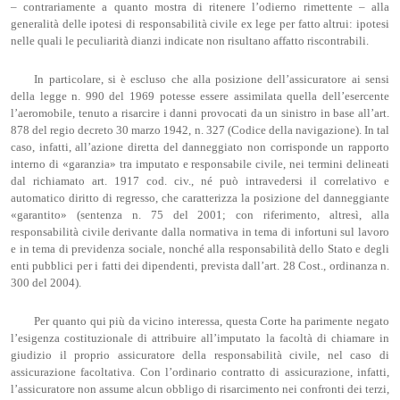
– contrariamente a quanto mostra di ritenere l’odierno rimettente – alla
generalità delle ipotesi di responsabilità civile ex lege per fatto altrui: ipotesi
nelle quali le peculiarità dianzi indicate non risultano affatto riscontrabili.
In particolare, si è escluso che alla posizione dell’assicuratore ai sensi
della legge n. 990 del 1969 potesse essere assimilata quella dell’esercente
l’aeromobile, tenuto a risarcire i danni provocati da un sinistro in base all’art.
878 del regio decreto 30 marzo 1942, n. 327 (Codice della navigazione). In tal
caso, infatti, all’azione diretta del danneggiato non corrisponde un rapporto
interno di «garanzia» tra imputato e responsabile civile, nei termini delineati
dal richiamato art. 1917 cod. civ., né può intravedersi il correlativo e
automatico diritto di regresso, che caratterizza la posizione del danneggiante
«garantito» (sentenza n. 75 del 2001; con riferimento, altresì, alla
responsabilità civile derivante dalla normativa in tema di infortuni sul lavoro
e in tema di previdenza sociale, nonché alla responsabilità dello Stato e degli
enti pubblici per i fatti dei dipendenti, prevista dall’art. 28 Cost., ordinanza n.
300 del 2004).
Per quanto qui più da vicino interessa, questa Corte ha parimente negato
l’esigenza costituzionale di attribuire all’imputato la facoltà di chiamare in
giudizio il proprio assicuratore della responsabilità civile, nel caso di
assicurazione facoltativa. Con l’ordinario contratto di assicurazione, infatti,
l’assicuratore non assume alcun obbligo di risarcimento nei confronti dei terzi,