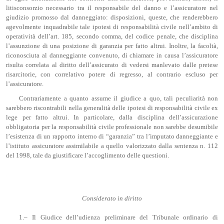
litisconsorzio necessario tra il responsabile del danno e l’assicuratore nel
giudizio promosso dal danneggiato: disposizioni, queste, che renderebbero
agevolmente inquadrabile tale ipotesi di responsabilità civile nell’ambito di
operatività dell’art. 185, secondo comma, del codice penale, che disciplina
l’assunzione di una posizione di garanzia per fatto altrui. Inoltre, la facoltà,
riconosciuta al danneggiante convenuto, di chiamare in causa l’assicuratore
risulta correlata al diritto dell’assicurato di vedersi manlevato dalle pretese
risarcitorie, con correlativo potere di regresso, al contrario escluso per
l’assicuratore.
Contrariamente a quanto assume il giudice a quo, tali peculiarità non
sarebbero riscontrabili nella generalità delle ipotesi di responsabilità civile ex
lege per fatto altrui. In particolare, dalla disciplina dell’assicurazione
obbligatoria per la responsabilità civile professionale non sarebbe desumibile
l’esistenza di un rapporto interno di “garanzia” tra l’imputato danneggiante e
l’istituto assicuratore assimilabile a quello valorizzato dalla sentenza n. 112
del 1998, tale da giustificare l’accoglimento delle questioni.
Considerato in diritto
1.– Il Giudice dell’udienza preliminare del Tribunale ordinario di