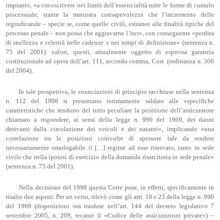
impianto, «a circoscrivere nei limiti dell’essenzialità tutte le forme di cumulo
processuale, stante la maturata consapevolezza che l’incremento delle
regiudicande – specie se, come quelle civili, estranee alle finalità tipiche del
processo penale – non possa che aggravarne l’iter», con conseguente «perdita
di snellezza e celerità nelle cadenze e nei tempi di definizione» (sentenza n.
75 del 2001): valori, questi, attualmente oggetto di espressa garanzia
costituzionale ad opera dell’art. 111, secondo comma, Cost. (ordinanza n. 300
del 2004).
In tale prospettiva, le enunciazioni di principio racchiuse nella sentenza
n. 112 del 1998 si presentano intimamente saldate alle «specifiche
caratteristiche che rendono del tutto peculiare la posizione dell’assicuratore
chiamato a rispondere, ai sensi della legge n. 990 del 1969, dei danni
derivanti dalla circolazione dei veicoli e dei natanti», implicando «una
correlazione tra le posizioni coinvolte di spessore tale da rendere
necessariamente omologabile il […] regime ad esse riservato, tanto in sede
civile che nella ipotesi di esercizio della domanda risarcitoria in sede penale»
(sentenza n. 75 del 2001).
Nella decisione del 1998 questa Corte pose, in effetti, specificamente in
risalto due aspetti. Per un verso, rilevò come gli artt. 18 e 23 della legge n. 990
del 1969 (disposizioni ora trasfuse nell’art. 144 del decreto legislativo 7
settembre 2005, n. 209, recante il «Codice delle assicurazioni private») –