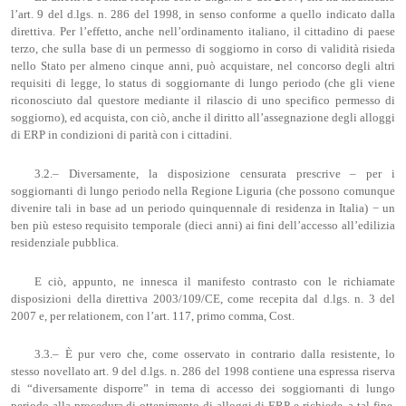
l’art. 9 del d.lgs. n. 286 del 1998, in senso conforme a quello indicato dalla
direttiva. Per l’effetto, anche nell’ordinamento italiano, il cittadino di paese
terzo, che sulla base di un permesso di soggiorno in corso di validità risieda
nello Stato per almeno cinque anni, può acquistare, nel concorso degli altri
requisiti di legge, lo status di soggiornante di lungo periodo (che gli viene
riconosciuto dal questore mediante il rilascio di uno specifico permesso di
soggiorno), ed acquista, con ciò, anche il diritto all’assegnazione degli alloggi
di ERP in condizioni di parità con i cittadini.
3.2.– Diversamente, la disposizione censurata prescrive – per i
soggiornanti di lungo periodo nella Regione Liguria (che possono comunque
divenire tali in base ad un periodo quinquennale di residenza in Italia) − un
ben più esteso requisito temporale (dieci anni) ai fini dell’accesso all’edilizia
residenziale pubblica.
E ciò, appunto, ne innesca il manifesto contrasto con le richiamate
disposizioni della direttiva 2003/109/CE, come recepita dal d.lgs. n. 3 del
2007 e, per relationem, con l’art. 117, primo comma, Cost.
3.3.– È pur vero che, come osservato in contrario dalla resistente, lo
stesso novellato art. 9 del d.lgs. n. 286 del 1998 contiene una espressa riserva
di “diversamente disporre” in tema di accesso dei soggiornanti di lungo