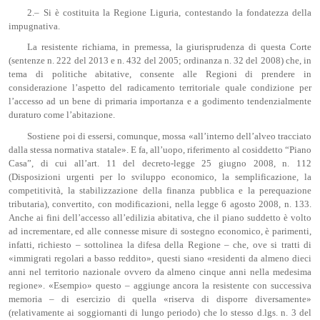
2.– Si è costituita la Regione Liguria, contestando la fondatezza della
impugnativa.
La resistente richiama, in premessa, la giurisprudenza di questa Corte
(sentenze n. 222 del 2013 e n. 432 del 2005; ordinanza n. 32 del 2008) che, in
tema di politiche abitative, consente alle Regioni di prendere in
considerazione l’aspetto del radicamento territoriale quale condizione per
l’accesso ad un bene di primaria importanza e a godimento tendenzialmente
duraturo come l’abitazione.
Sostiene poi di essersi, comunque, mossa «all’interno dell’alveo tracciato
dalla stessa normativa statale». E fa, all’uopo, riferimento al cosiddetto “Piano
Casa”, di cui all’art. 11 del decreto-legge 25 giugno 2008, n. 112
(Disposizioni urgenti per lo sviluppo economico, la semplificazione, la
competitività, la stabilizzazione della finanza pubblica e la perequazione
tributaria), convertito, con modificazioni, nella legge 6 agosto 2008, n. 133.
Anche ai fini dell’accesso all’edilizia abitativa, che il piano suddetto è volto
ad incrementare, ed alle connesse misure di sostegno economico, è parimenti,
infatti, richiesto – sottolinea la difesa della Regione – che, ove si tratti di
«immigrati regolari a basso reddito», questi siano «residenti da almeno dieci
anni nel territorio nazionale ovvero da almeno cinque anni nella medesima
regione». «Esempio» questo – aggiunge ancora la resistente con successiva
memoria – di esercizio di quella «riserva di disporre diversamente»
(relativamente ai soggiornanti di lungo periodo) che lo stesso d.lgs. n. 3 del