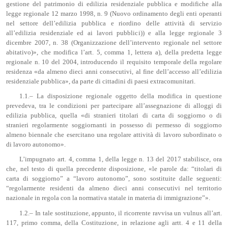
gestione del patrimonio di edilizia residenziale pubblica e modifiche alla
legge regionale 12 marzo 1998, n. 9 (Nuovo ordinamento degli enti operanti
nel settore dell’edilizia pubblica e riordino delle attività di servizio
all’edilizia residenziale ed ai lavori pubblici)) e alla legge regionale 3
dicembre 2007, n. 38 (Organizzazione dell’intervento regionale nel settore
abitativo)», che modifica l’art. 5, comma 1, lettera a), della predetta legge
regionale n. 10 del 2004, introducendo il requisito temporale della regolare
residenza «da almeno dieci anni consecutivi, al fine dell’accesso all’edilizia
residenziale pubblica», da parte di cittadini di paesi extracomunitari.
1.1.– La disposizione regionale oggetto della modifica in questione
prevedeva, tra le condizioni per partecipare all’assegnazione di alloggi di
edilizia pubblica, quella «di stranieri titolari di carta di soggiorno o di
stranieri regolarmente soggiornanti in possesso di permesso di soggiorno
almeno biennale che esercitano una regolare attività di lavoro subordinato o
di lavoro autonomo».
L’impugnato art. 4, comma 1, della legge n. 13 del 2017 stabilisce, ora
che, nel testo di quella precedente disposizione, «le parole da: “titolari di
carta di soggiorno” a “lavoro autonomo”, sono sostituite dalle seguenti:
“regolarmente residenti da almeno dieci anni consecutivi nel territorio
nazionale in regola con la normativa statale in materia di immigrazione”».
1.2.– In tale sostituzione, appunto, il ricorrente ravvisa un vulnus all’art.
117, primo comma, della Costituzione, in relazione agli artt. 4 e 11 della