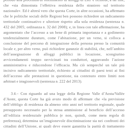
periodo alla procedura di ottenimento di alloggi di ERP e richiede, a tal fine,
che «sia dimostrata l’effettiva residenza dello straniero sul territorio
nazionale». Ed è altresì vero che questa Corte, in altre occasioni, ha affermato
che le politiche sociali delle Regioni ben possono richiedere un radicamento
territoriale continuativo e ulteriore rispetto alla sola residenza (sentenza n.
432 del 2005; ordinanza n. 32 del 2008); e, in linea con tale affermazione, ha
argomentato che l’accesso a un bene di primaria importanza e a godimento
tendenzialmente duraturo, come l’abitazione, per un verso, si colloca a
conclusione del percorso di integrazione della persona presso la comunità
locale e, per altro verso, può richiedere garanzie di stabilità, che, nell’ambito
dell’assegnazione di alloggi pubblici in locazione, scongiurino
avvicendamenti troppo ravvicinati tra conduttori, aggravando l’azione
amministrativa e riducendone l’efficacia. Ma ciò sempreché un tale più
incisivo radicamento territoriale, richiesto ai cittadini di paesi terzi ai fini
dell’accesso alle prestazioni in questione, sia contenuto entro limiti non
arbitrari e irragionevoli (sentenza n. 222 del 2013).
3.4.– Con riguardo ad una legge della Regione Valle d’Aosta/Vallèe
d’Aoste, questa Corte ha già avuto modo di affermare che «la previsione
dell’obbligo di residenza da almeno otto anni nel territorio regionale, quale
presupposto necessario per la stessa ammissione al beneficio dell’accesso
all’edilizia residenziale pubblica (e non, quindi, come mera regola di
preferenza), determina un’irragionevole discriminazione sia nei confronti dei
cittadini dell’Unione, ai quali deve essere garantita la parità di trattamento