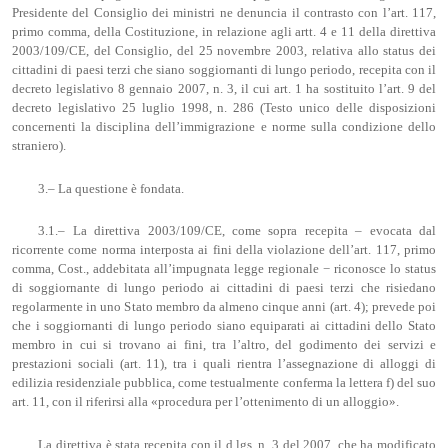
Presidente del Consiglio dei ministri ne denuncia il contrasto con l’art. 117,
primo comma, della Costituzione, in relazione agli artt. 4 e 11 della direttiva
2003/109/CE, del Consiglio, del 25 novembre 2003, relativa allo status dei
cittadini di paesi terzi che siano soggiornanti di lungo periodo, recepita con il
decreto legislativo 8 gennaio 2007, n. 3, il cui art. 1 ha sostituito l’art. 9 del
decreto legislativo 25 luglio 1998, n. 286 (Testo unico delle disposizioni
concernenti la disciplina dell’immigrazione e norme sulla condizione dello
straniero).
3.– La questione è fondata.
3.1.– La direttiva 2003/109/CE, come sopra recepita – evocata dal
ricorrente come norma interposta ai fini della violazione dell’art. 117, primo
comma, Cost., addebitata all’impugnata legge regionale − riconosce lo status
di soggiornante di lungo periodo ai cittadini di paesi terzi che risiedano
regolarmente in uno Stato membro da almeno cinque anni (art. 4); prevede poi
che i soggiornanti di lungo periodo siano equiparati ai cittadini dello Stato
membro in cui si trovano ai fini, tra l’altro, del godimento dei servizi e
prestazioni sociali (art. 11), tra i quali rientra l’assegnazione di alloggi di
edilizia residenziale pubblica, come testualmente conferma la lettera f) del suo
art. 11, con il riferirsi alla «procedura per l’ottenimento di un alloggio».
La direttiva è stata recepita con il d.lgs. n. 3 del 2007, che ha modificato