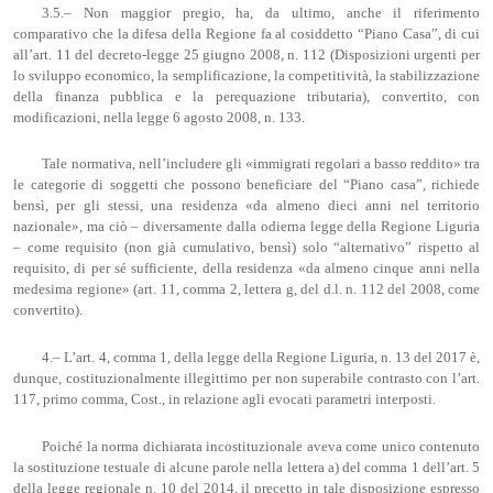
3.5.– Non maggior pregio, ha, da ultimo, anche il riferimento
comparativo che la difesa della Regione fa al cosiddetto “Piano Casa”, di cui
all’art. 11 del decreto-legge 25 giugno 2008, n. 112 (Disposizioni urgenti per
lo sviluppo economico, la semplificazione, la competitività, la stabilizzazione
della finanza pubblica e la perequazione tributaria), convertito, con
modificazioni, nella legge 6 agosto 2008, n. 133.
Tale normativa, nell’includere gli «immigrati regolari a basso reddito» tra
le categorie di soggetti che possono beneficiare del “Piano casa”, richiede
bensì, per gli stessi, una residenza «da almeno dieci anni nel territorio
nazionale», ma ciò – diversamente dalla odierna legge della Regione Liguria
– come requisito (non già cumulativo, bensì) solo “alternativo” rispetto al
requisito, di per sé sufficiente, della residenza «da almeno cinque anni nella
medesima regione» (art. 11, comma 2, lettera g, del d.l. n. 112 del 2008, come
convertito).
4.– L’art. 4, comma 1, della legge della Regione Liguria, n. 13 del 2017 è,
dunque, costituzionalmente illegittimo per non superabile contrasto con l’art.
117, primo comma, Cost., in relazione agli evocati parametri interposti.
Poiché la norma dichiarata incostituzionale aveva come unico contenuto
la sostituzione testuale di alcune parole nella lettera a) del comma 1 dell’art. 5
della legge regionale n. 10 del 2014, il precetto in tale disposizione espresso