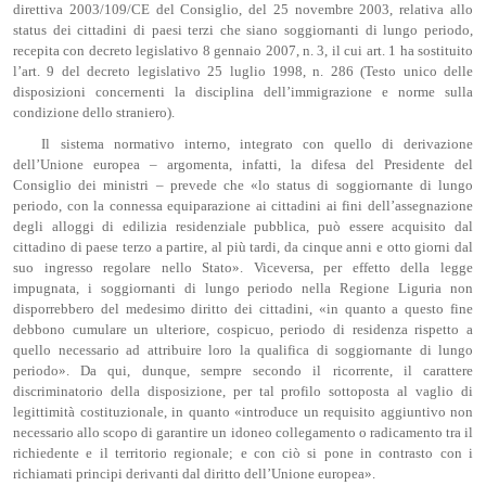
direttiva 2003/109/CE del Consiglio, del 25 novembre 2003, relativa allo
status dei cittadini di paesi terzi che siano soggiornanti di lungo periodo,
recepita con decreto legislativo 8 gennaio 2007, n. 3, il cui art. 1 ha sostituito
l’art. 9 del decreto legislativo 25 luglio 1998, n. 286 (Testo unico delle
disposizioni concernenti la disciplina dell’immigrazione e norme sulla
condizione dello straniero).
Il sistema normativo interno, integrato con quello di derivazione
dell’Unione europea – argomenta, infatti, la difesa del Presidente del
Consiglio dei ministri – prevede che «lo status di soggiornante di lungo
periodo, con la connessa equiparazione ai cittadini ai fini dell’assegnazione
degli alloggi di edilizia residenziale pubblica, può essere acquisito dal
cittadino di paese terzo a partire, al più tardi, da cinque anni e otto giorni dal
suo ingresso regolare nello Stato». Viceversa, per effetto della legge
impugnata, i soggiornanti di lungo periodo nella Regione Liguria non
disporrebbero del medesimo diritto dei cittadini, «in quanto a questo fine
debbono cumulare un ulteriore, cospicuo, periodo di residenza rispetto a
quello necessario ad attribuire loro la qualifica di soggiornante di lungo
periodo». Da qui, dunque, sempre secondo il ricorrente, il carattere
discriminatorio della disposizione, per tal profilo sottoposta al vaglio di
legittimità costituzionale, in quanto «introduce un requisito aggiuntivo non
necessario allo scopo di garantire un idoneo collegamento o radicamento tra il
richiedente e il territorio regionale; e con ciò si pone in contrasto con i
richiamati principi derivanti dal diritto dell’Unione europea».