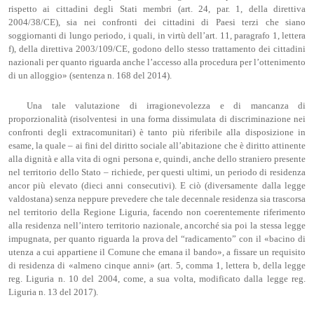
rispetto ai cittadini degli Stati membri (art. 24, par. 1, della direttiva
2004/38/CE), sia nei confronti dei cittadini di Paesi terzi che siano
soggiornanti di lungo periodo, i quali, in virtù dell’art. 11, paragrafo 1, lettera
f), della direttiva 2003/109/CE, godono dello stesso trattamento dei cittadini
nazionali per quanto riguarda anche l’accesso alla procedura per l’ottenimento
di un alloggio» (sentenza n. 168 del 2014).
Una tale valutazione di irragionevolezza e di mancanza di
proporzionalità (risolventesi in una forma dissimulata di discriminazione nei
confronti degli extracomunitari) è tanto più riferibile alla disposizione in
esame, la quale – ai fini del diritto sociale all’abitazione che è diritto attinente
alla dignità e alla vita di ogni persona e, quindi, anche dello straniero presente
nel territorio dello Stato – richiede, per questi ultimi, un periodo di residenza
ancor più elevato (dieci anni consecutivi). E ciò (diversamente dalla legge
valdostana) senza neppure prevedere che tale decennale residenza sia trascorsa
nel territorio della Regione Liguria, facendo non coerentemente riferimento
alla residenza nell’intero territorio nazionale, ancorché sia poi la stessa legge
impugnata, per quanto riguarda la prova del “radicamento” con il «bacino di
utenza a cui appartiene il Comune che emana il bando», a fissare un requisito
di residenza di «almeno cinque anni» (art. 5, comma 1, lettera b, della legge
reg. Liguria n. 10 del 2004, come, a sua volta, modificato dalla legge reg.
Liguria n. 13 del 2017).