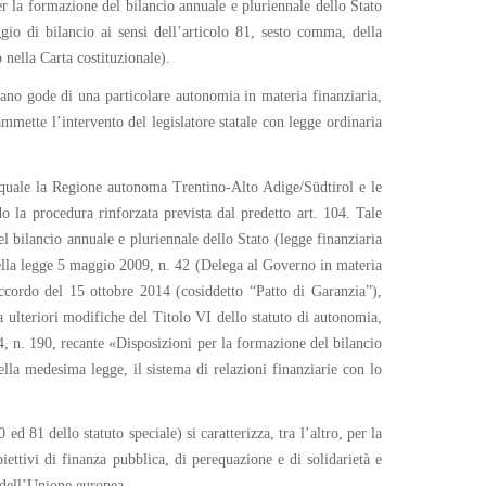
r la formazione del bilancio annuale e pluriennale dello Stato
gio di bilancio ai sensi dell’articolo 81, sesto comma, della
 nella Carta costituzionale).
zano gode di una particolare autonomia in materia finanziaria,
mette l’intervento del legislatore statale con legge ordinaria
quale la Regione autonoma Trentino-Alto Adige/Südtirol e le
la procedura rinforzata prevista dal predetto art. 104. Tale
l bilancio annuale e pluriennale dello Stato (legge finanziaria
 nella legge 5 maggio 2009, n. 42 (Delega al Governo in materia
accordo del 15 ottobre 2014 (cosiddetto “Patto di Garanzia”),
 ulteriori modifiche del Titolo VI dello statuto di autonomia,
4, n. 190, recante «Disposizioni per la formazione del bilancio
ella medesima legge, il sistema di relazioni finanziarie con lo
d 81 dello statuto speciale) si caratterizza, tra l’altro, per la
ettivi di finanza pubblica, di perequazione e di solidarietà e
o dell’Unione europea.