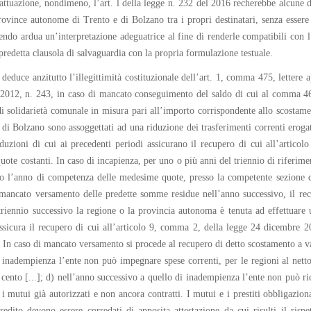
 attuazione, nondimeno, l’art. l della legge n. 232 del 2016 recherebbe alcune d
rovince autonome di Trento e di Bolzano tra i propri destinatari, senza essere
dendo ardua un’interpretazione adeguatrice al fine di renderle compatibili con 
predetta clausola di salvaguardia con la propria formulazione testuale.
educe anzitutto l’illegittimità costituzionale dell’art. 1, comma 475, lettere 
2012, n. 243, in caso di mancato conseguimento del saldo di cui al comma 466 
i solidarietà comunale in misura pari all’importo corrispondente allo scostamen
 di Bolzano sono assoggettati ad una riduzione dei trasferimenti correnti erog
iduzioni di cui ai precedenti periodi assicurano il recupero di cui all’arti
ote costanti. In caso di incapienza, per uno o più anni del triennio di riferiment
o l’anno di competenza delle medesime quote, presso la competente sezione di 
di mancato versamento delle predette somme residue nell’anno successivo, il 
triennio successivo la regione o la provincia autonoma è tenuta ad effettuare 
assicura il recupero di cui all’articolo 9, comma 2, della legge 24 dicembre 2
In caso di mancato versamento si procede al recupero di detto scostamento a vale
di inadempienza l’ente non può impegnare spese correnti, per le regioni al netto
 cento [...]; d) nell’anno successivo a quello di inadempienza l’ente non può ric
mutui già autorizzati e non ancora contratti. I mutui e i prestiti obbligazionari
redito devono essere corredati di apposita attestazione da cui risulti il risp