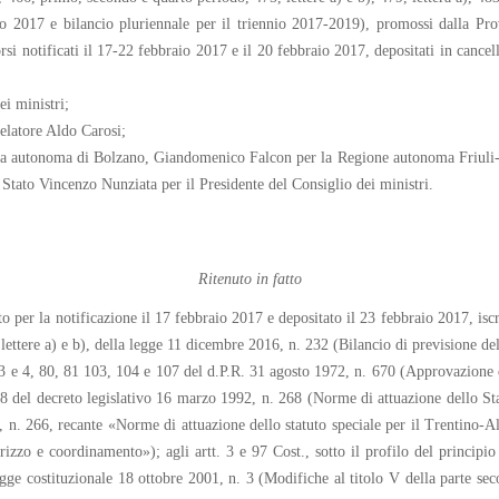
rio 2017 e bilancio pluriennale per il triennio 2017-2019), promossi dalla P
i notificati il 17-22 febbraio 2017 e il 20 febbraio 2017, depositati in canceller
ei ministri;
elatore Aldo Carosi;
cia autonoma di Bolzano, Giandomenico Falcon per la Regione autonoma Friuli-
Stato Vincenzo Nunziata per il Presidente del Consiglio dei ministri.
Ritenuto in fatto
er la notificazione il 17 febbraio 2017 e depositato il 23 febbraio 2017, iscritt
 lettere a) e b), della legge 11 dicembre 2016, n. 232 (Bilancio di previsione de
 3 e 4, 80, 81 103, 104 e 107 del d.P.R. 31 agosto 1972, n. 670 (Approvazione de
 18 del decreto legislativo 16 marzo 1992, n. 268 (Norme di attuazione dello St
 n. 266, recante «Norme di attuazione dello statuto speciale per il Trentino-Alto 
dirizzo e coordinamento»); agli artt. 3 e 97 Cost., sotto il profilo del principi
egge costituzionale 18 ottobre 2001, n. 3 (Modifiche al titolo V della parte sec