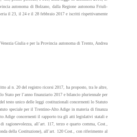
rovincia autonoma di Bolzano, dalla Regione autonoma Friuli-
ia il 23, il 24 e il 28 febbraio 2017 e iscritti rispettivamente
Venezia Giulia e per la Provincia autonoma di Trento, Andrea
o al n. 20 del registro ricorsi 2017, ha proposto, tra le altre,
llo Stato per l’anno finanziario 2017 e bilancio pluriennale per
l testo unico delle leggi costituzionali concernenti lo Statuto
atuto speciale per il Trentino-Alto Adige in materia di finanza
Adige concernenti il rapporto tra gli atti legislativi statali e
o di ragionevolezza, all’art. 117, terzo e quarto comma, Cost.,
onda della Costituzione), all’art. 120 Cost., con riferimento al