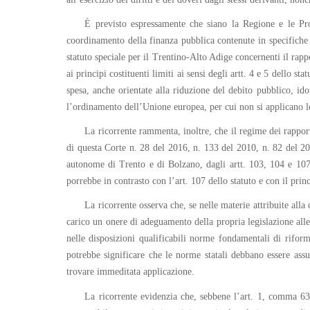
È previsto espressamente che siano la Regione e le Prov
coordinamento della finanza pubblica contenute in specifiche d
statuto speciale per il Trentino-Alto Adige concernenti il rappor
ai principi costituenti limiti ai sensi degli artt. 4 e 5 dello
spesa, anche orientate alla riduzione del debito pubblico, ido
l’ordinamento dell’Unione europea, per cui non si applicano le m
La ricorrente rammenta, inoltre, che il regime dei rapport
di questa Corte n. 28 del 2016, n. 133 del 2010, n. 82 del 2
autonome di Trento e di Bolzano, dagli artt. 103, 104 e 107 d
porrebbe in contrasto con l’art. 107 dello statuto e con il pri
La ricorrente osserva che, se nelle materie attribuite all
carico un onere di adeguamento della propria legislazione alle n
nelle disposizioni qualificabili norme fondamentali di rifor
potrebbe significare che le norme statali debbano essere assu
trovare immeditata applicazione.
La ricorrente evidenzia che, sebbene l’art. 1, comma 63