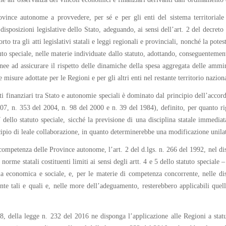
ince autonome a provvedere, per sé e per gli enti del sistema territoriale r
isposizioni legislative dello Stato, adeguando, ai sensi dell’art. 2 del decre
to tra gli atti legislativi statali e leggi regionali e provinciali, nonché la pote
 statuto speciale, nelle materie individuate dallo statuto, adottando, conseguente
nee ad assicurare il rispetto delle dinamiche della spesa aggregata delle ammi
isure adottate per le Regioni e per gli altri enti nel restante territorio nazion
i finanziari tra Stato e autonomie speciali è dominato dal principio dell’accord
007, n. 353 del 2004, n. 98 del 2000 e n. 39 del 1984), definito, per quanto r
ello statuto speciale, sicché la previsione di una disciplina statale immediata
ncipio di leale collaborazione, in quanto determinerebbe una modificazione unila
a competenza delle Province autonome, l’art. 2 del d.lgs. n. 266 del 1992, nel di
orme statali costituenti limiti ai sensi degli artt. 4 e 5 dello statuto speciale 
ma economica e sociale, e, per le materie di competenza concorrente, nelle d
nte tali e quali e, nelle more dell’adeguamento, resterebbero applicabili quel
8, della legge n. 232 del 2016 ne disponga l’applicazione alle Regioni a sta