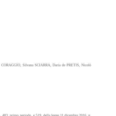
rlo CORAGGIO, Silvana SCIARRA, Daria de PRETIS, Nicolò
483, 483, primo periodo, e 519, della legge 11 dicembre 2016, n.