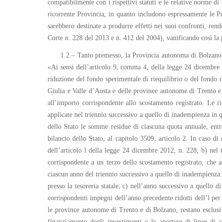
compatibilmente con i rispettivi statuti e le relative norme di
ricorrente Provincia, in quanto includono espressamente le P
sarebbero destinate a produrre effetti nei suoi confronti, ren
Corte n. 228 del 2013 e n. 412 del 2004), vanificando così la 
1.2.– Tanto premesso, la Provincia autonoma di Bolzano d
«Ai sensi dell’articolo 9, comma 4, della legge 24 dicembre 
riduzione del fondo sperimentale di riequilibrio o del fondo d
Giulia e Valle d’Aosta e delle province autonome di Trento e
all’importo corrispondente allo scostamento registrato. Le r
applicate nel triennio successivo a quello di inadempienza in qu
dello Stato le somme residue di ciascuna quota annuale, entr
bilancio dello Stato, al capitolo 3509, articolo 2. In caso 
dell’articolo l della legge 24 dicembre 2012, n. 228; b) nel 
corrispondente a un terzo dello scostamento registrato, che 
ciascun anno del triennio successivo a quello di inadempienza. 
presso la tesoreria statale; c) nell’anno successivo a quello 
corrispondenti impegni dell’anno precedente ridotti dell’l per
le province autonome di Trento e di Bolzano, restano esclusi i 
finanziamento degli investimenti o le aperture di linee di c