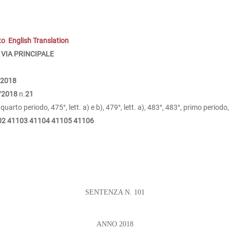
to
English Translation
 VIA PRINCIPALE
/2018
/2018
n.
21
arto periodo, 475°, lett. a) e b), 479°, lett. a), 483°, 483°, primo periodo
02
41103
41104
41105
41106
SENTENZA N. 101
ANNO 2018