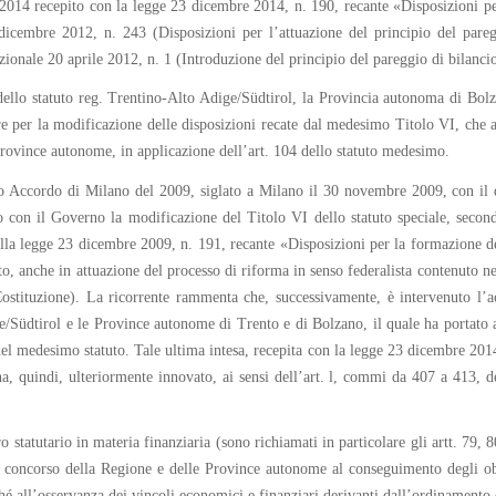
e 2014 recepito con la legge 23 dicembre 2014, n. 190, recante «Disposizioni pe
 dicembre 2012, n. 243 (Disposizioni per l’attuazione del principio del pareg
tuzionale 20 aprile 2012, n. 1 (Introduzione del principio del pareggio di bilancio
 dello statuto reg. Trentino-Alto Adige/Südtirol, la Provincia autonoma di Bol
e per la modificazione delle disposizioni recate dal medesimo Titolo VI, che am
Province autonome, in applicazione dell’art. 104 dello statuto medesimo.
o Accordo di Milano del 2009, siglato a Milano il 30 novembre 2009, con il 
on il Governo la modificazione del Titolo VI dello statuto speciale, secondo 
ella legge 23 dicembre 2009, n. 191, recante «Disposizioni per la formazione de
to, anche in attuazione del processo di riforma in senso federalista contenuto
a Costituzione). La ricorrente rammenta che, successivamente, è intervenuto l’
Südtirol e le Province autonome di Trento e di Bolzano, il quale ha portato a
del medesimo statuto. Tale ultima intesa, recepita con la legge 23 dicembre 201
ha, quindi, ulteriormente innovato, ai sensi dell’art. l, commi da 407 a 413, d
atutario in materia finanziaria (sono richiamati in particolare gli artt. 79, 80 e
il concorso della Regione e delle Province autonome al conseguimento degli obi
onché all’osservanza dei vincoli economici e finanziari derivanti dall’ordinament