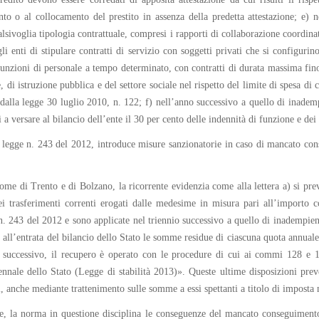
to o al collocamento del prestito in assenza della predetta attestazione; e)
ualsivoglia tipologia contrattuale, compresi i rapporti di collaborazione coordin
agli enti di stipulare contratti di servizio con soggetti privati che si configuri
zioni di personale a tempo determinato, con contratti di durata massima fino
le, di istruzione pubblica e del settore sociale nel rispetto del limite di spesa 
alla legge 30 luglio 2010, n. 122; f) nell’anno successivo a quello di inadempi
 a versare al bilancio dell’ente il 30 per cento delle indennità di funzione e dei 
 legge n. 243 del 2012, introduce misure sanzionatorie in caso di mancato co
me di Trento e di Bolzano, la ricorrente evidenzia come alla lettera a) si prev
 trasferimenti correnti erogati dalle medesime in misura pari all’importo cor
 n. 243 del 2012 e sono applicate nel triennio successivo a quello di inadempien
are all’entrata del bilancio dello Stato le somme residue di ciascuna quota annu
successivo, il recupero è operato con le procedure di cui ai commi 128 e 12
ennale dello Stato (Legge di stabilità 2013)». Queste ultime disposizioni prev
li, anche mediante trattenimento sulle somme a essi spettanti a titolo di impost
me, la norma in questione disciplina le conseguenze del mancato conseguimen