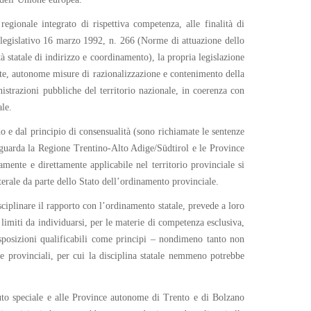
egionale integrato di rispettiva competenza, alle finalità di
to legislativo 16 marzo 1992, n. 266 (Norme di attuazione dello
stà statale di indirizzo e coordinamento), la propria legislazione
mente, autonome misure di razionalizzazione e contenimento della
nistrazioni pubbliche del territorio nazionale, in coerenza con
ale.
o e dal principio di consensualità (sono richiamate le sentenze
iguarda la Regione Trentino-Alto Adige/Südtirol e le Province
mente e direttamente applicabile nel territorio provinciale si
terale da parte dello Stato dell’ordinamento provinciale.
sciplinare il rapporto con l’ordinamento statale, prevede a loro
– limiti da individuarsi, per le materie di competenza esclusiva,
isposizioni qualificabili come principi – nondimeno tanto non
le provinciali, per cui la disciplina statale nemmeno potrebbe
tuto speciale e alle Province autonome di Trento e di Bolzano