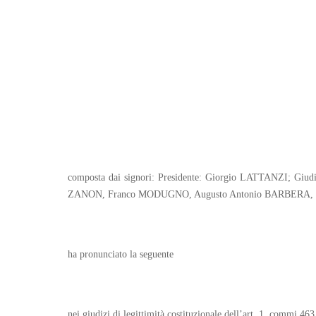
composta dai signori: Presidente: Giorgio LATTANZI; G
ZANON, Franco MODUGNO, Augusto Antonio BARBERA, 
ha pronunciato la seguente
nei giudizi di legittimità costituzionale dell’art. 1, commi 46