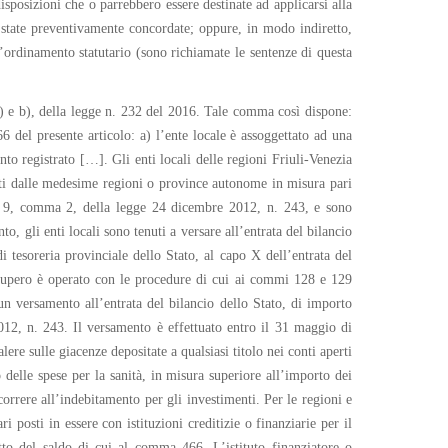
isposizioni che o parrebbero essere destinate ad applicarsi alla
 state preventivamente concordate; oppure, in modo indiretto,
l’ordinamento statutario (sono richiamate le sentenze di questa
a) e b), della legge n. 232 del 2016. Tale comma così dispone:
del presente articolo: a) l’ente locale è assoggettato ad una
to registrato […]. Gli enti locali delle regioni Friuli-Venezia
ati dalle medesime regioni o province autonome in misura pari
colo 9, comma 2, della legge 24 dicembre 2012, n. 243, e sono
o, gli enti locali sono tenuti a versare all’entrata del bilancio
tesoreria provinciale dello Stato, al capo X dell’entrata del
recupero è operato con le procedure di cui ai commi 128 e 129
un versamento all’entrata del bilancio dello Stato, di importo
012, n. 243. Il versamento è effettuato entro il 31 maggio di
re sulle giacenze depositate a qualsiasi titolo nei conti aperti
 delle spese per la sanità, in misura superiore all’importo dei
orrere all’indebitamento per gli investimenti. Per le regioni e
 posti in essere con istituzioni creditizie o finanziarie per il
etto del saldo di cui al comma 466. L’istituto finanziatore o