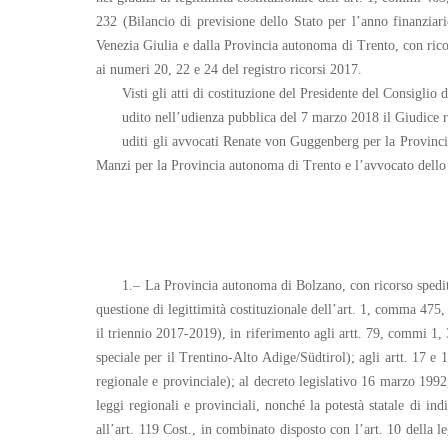
232 (Bilancio di previsione dello Stato per l’anno finanzia
Venezia Giulia e dalla Provincia autonoma di Trento, con ricors
ai numeri 20, 22 e 24 del registro ricorsi 2017.
Visti gli atti di costituzione del Presidente del Consiglio d
udito nell’udienza pubblica del 7 marzo 2018 il Giudice r
uditi gli avvocati Renate von Guggenberg per la Provin
Manzi per la Provincia autonoma di Trento e l’avvocato dello 
1.– La Provincia autonoma di Bolzano, con ricorso spedito p
questione di legittimità costituzionale dell’art. 1, comma 475,
il triennio 2017-2019), in riferimento agli artt. 79, commi 1,
speciale per il Trentino-Alto Adige/Südtirol); agli artt. 17 e
regionale e provinciale); al decreto legislativo 16 marzo 1992,
leggi regionali e provinciali, nonché la potestà statale di in
all’art. 119 Cost., in combinato disposto con l’art. 10 della l