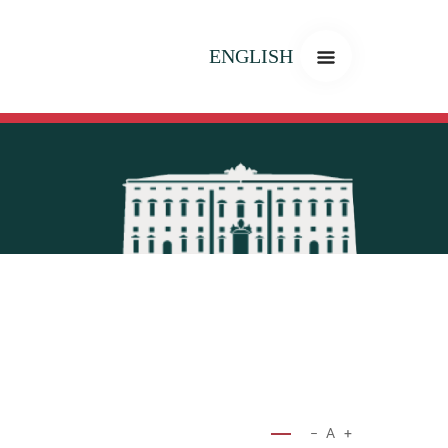
ENGLISH
−
A
+