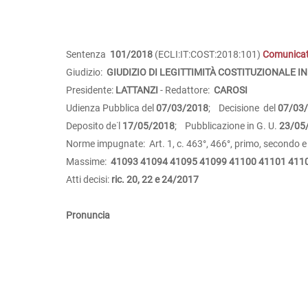
Sentenza
101/2018
(ECLI:IT:COST:2018:101)
Comunica
Giudizio:
GIUDIZIO DI LEGITTIMITÀ COSTITUZIONALE IN
Presidente:
LATTANZI
- Redattore:
CAROSI
Udienza Pubblica del
07/03/2018
; Decisione del
07/03
Deposito de˙l
17/05/2018
; Pubblicazione in G. U.
23/05
Norme impugnate: Art. 1, c. 463°, 466°, primo, secondo e qu
Massime:
41093
41094
41095
41099
41100
41101
411
Atti decisi:
ric. 20, 22 e 24/2017
Pronuncia