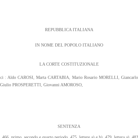
REPUBBLICA ITALIANA
IN NOME DEL POPOLO ITALIANO
LA CORTE COSTITUZIONALE
iudici : Aldo CAROSI, Marta CARTABIA, Mario Rosario MORELLI, Gianca
Giulio PROSPERETTI, Giovanni AMOROSO,
SENTENZA
3, 466, primo, secondo e quarto periodo, 475, lettere a) e b), 479, lettera a), 