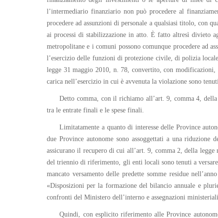
l’intermediario finanziario non può procedere al finanziamen
procedere ad assunzioni di personale a qualsiasi titolo, con q
ai processi di stabilizzazione in atto. È fatto altresì divieto 
metropolitane e i comuni possono comunque procedere ad assun
l’esercizio delle funzioni di protezione civile, di polizia loca
legge 31 maggio 2010, n. 78, convertito, con modificazioni, d
carica nell’esercizio in cui è avvenuta la violazione sono tenuti
Detto comma, con il richiamo all’art. 9, comma 4, della
tra le entrate finali e le spese finali.
Limitatamente a quanto di interesse delle Province autono
due Province autonome sono assoggettati a una riduzione dei
assicurano il recupero di cui all’art. 9, comma 2, della legge
del triennio di riferimento, gli enti locali sono tenuti a vers
mancato versamento delle predette somme residue nell’anno 
«Disposizioni per la formazione del bilancio annuale e pluri
confronti del Ministero dell’interno e assegnazioni ministeria
Quindi, con esplicito riferimento alle Province autono