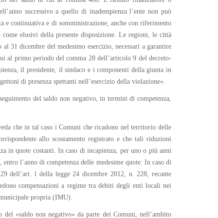
 nell’anno successivo a quello di inadempienza l’ente non può
ata e continuativa e di somministrazione, anche con riferimento
no come elusivi della presente disposizione. Le regioni, le città
 al 31 dicembre del medesimo esercizio, necessari a garantire
di cui al primo periodo del comma 28 dell’articolo 9 del decreto-
enza, il presidente, il sindaco e i componenti della giunta in
gettoni di presenza spettanti nell’esercizio della violazione».
nseguimento del saldo non negativo, in termini di competenza,
eda che in tal caso i Comuni che ricadono nel territorio delle
rispondente allo scostamento registrato e che tali riduzioni
za in quote costanti. In caso di incapienza, per uno o più anni
ale, entro l’anno di competenza delle medesime quote. In caso di
9 dell’art. l della legge 24 dicembre 2012, n. 228, recante
edono compensazioni a regime tra debiti degli enti locali nei
a municipale propria (IMU).
to del «saldo non negativo» da parte dei Comuni, nell’ambito