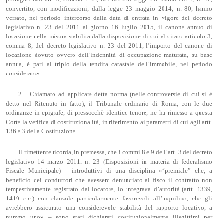
convertito, con modificazioni, dalla legge 23 maggio 2014, n. 80, hanno
versato, nel periodo intercorso dalla data di entrata in vigore del decreto
legislativo n. 23 del 2011 al giorno 16 luglio 2015, il canone annuo di
locazione nella misura stabilita dalla disposizione di cui al citato articolo 3,
comma 8, del decreto legislativo n. 23 del 2011, l’importo del canone di
locazione dovuto ovvero dell’indennità di occupazione maturata, su base
annua, è pari al triplo della rendita catastale dell’immobile, nel periodo
considerato».
2.− Chiamato ad applicare detta norma (nelle controversie di cui si è
detto nel Ritenuto in fatto), il Tribunale ordinario di Roma, con le due
ordinanze in epigrafe, di pressocchè identico tenore, ne ha rimesso a questa
Corte la verifica di costituzionalità, in riferimento ai parametri di cui agli artt.
136 e 3 della Costituzione.
Il rimettente ricorda, in premessa, che i commi 8 e 9 dell’art. 3 del decreto
legislativo 14 marzo 2011, n. 23 (Disposizioni in materia di federalismo
Fiscale Municipale) – introduttivi di una disciplina «“premiale” che, a
beneficio dei conduttori che avessero denunciato al fisco il contratto non
tempestivamente registrato dal locatore, lo integrava d’autorità (artt. 1339,
1419 c.c.) con clausole particolarmente favorevoli all’inquilino, che gli
avrebbero assicurato una considerevole stabilità del rapporto locativo, a
nummo uno» – sono stati dichiarati costituzionalmente illegittimi per