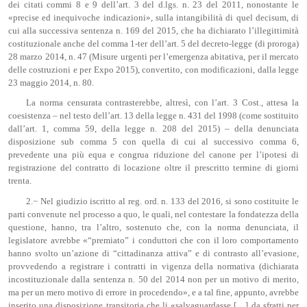
dei citati commi 8 e 9 dell’art. 3 del d.lgs. n. 23 del 2011, nonostante le
«precise ed inequivoche indicazioni», sulla intangibilità di quel decisum, di
cui alla successiva sentenza n. 169 del 2015, che ha dichiarato l’illegittimità
costituzionale anche del comma 1-ter dell’art. 5 del decreto-legge (di proroga)
28 marzo 2014, n. 47 (Misure urgenti per l’emergenza abitativa, per il mercato
delle costruzioni e per Expo 2015), convertito, con modificazioni, dalla legge
23 maggio 2014, n. 80.
La norma censurata contrasterebbe, altresì, con l’art. 3 Cost., attesa la
coesistenza – nel testo dell’art. 13 della legge n. 431 del 1998 (come sostituito
dall’art. 1, comma 59, della legge n. 208 del 2015) – della denunciata
disposizione sub comma 5 con quella di cui al successivo comma 6,
prevedente una più equa e congrua riduzione del canone per l’ipotesi di
registrazione del contratto di locazione oltre il prescritto termine di giorni
trenta.
2.− Nel giudizio iscritto al reg. ord. n. 133 del 2016, si sono costituite le
parti convenute nel processo a quo, le quali, nel contestare la fondatezza della
questione, hanno, tra l’altro, sostenuto che, con la norma denunciata, il
legislatore avrebbe «“premiato” i conduttori che con il loro comportamento
hanno svolto un’azione di “cittadinanza attiva” e di contrasto all’evasione,
provvedendo a registrare i contratti in vigenza della normativa (dichiarata
incostituzionale dalla sentenza n. 50 del 2014 non per un motivo di merito,
ma per un mero motivo di errore in procedendo», e a tal fine, appunto, avrebbe
inserito una disposizione transitoria che li «salvaguardasse […] da sfratti per