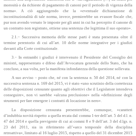
morosità o da richieste di pagamento di canoni per il periodo di vigenza della
norma». A ciò aggiungendo che la «eventuale dichiarazione di
incostituzionalità di tale norma, invece, premierebbe un evasore fiscale che,
pur non avendo versato le imposte per gli anni in cui ha percepito il canone di
un contratto non registrato, ottiene una sentenza che legittima il suo operato».
2.1.− Successiva memoria delle stesse parti è stata presentata oltre il
termine perentorio di cui all’art. 10 delle norme integrative per i giudizi
davanti alla Corte costituzionale.
3.− In entrambi i giudizi è intervenuto il Presidente del Consiglio dei
ministri, rappresentato e difeso dall’Avvocatura generale dello Stato, che ha
concluso, a sua volta, per la manifesta infondatezza della questione sollevata.
A suo avviso – posto che, né con la sentenza n. 50 del 2014, né con la
successiva sentenza n. 169 del 2015, vi è stato «uno scrutinio della correttezza
delle disposizioni censurate quanto agli obiettivi che il Legislatore intendeva
conseguire», non vi sarebbe «alcuna preclusione» nella «definizione degli
strumenti per fare emergere i contratti di locazione in nero».
La disposizione censurata presenterebbe, comunque, «caratteri
d’indubbia novità rispetto a quella recata dal comma 1-ter dell’art. 5 del d.l. n.
47 del 2014 e quella previgente di cui ai commi 8 e 9 dell’art. 3 del d.lgs. n.
23 del 2011, sia in riferimento all’«arco temporale della disciplina
retroattiva», limitato al 16 luglio 2015, rispetto a quello del 31 dicembre 2015