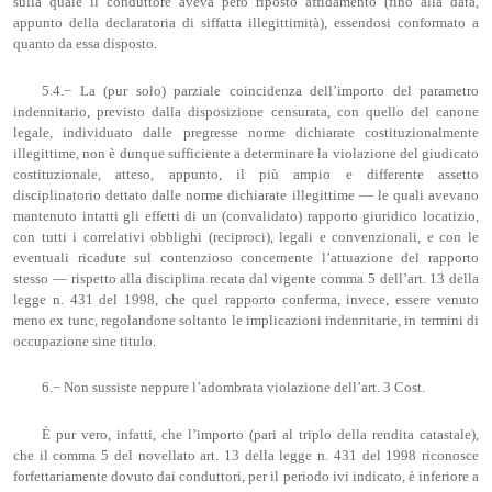
sulla quale il conduttore aveva però riposto affidamento (fino alla data,
appunto della declaratoria di siffatta illegittimità), essendosi conformato a
quanto da essa disposto.
5.4.− La (pur solo) parziale coincidenza dell’importo del parametro
indennitario, previsto dalla disposizione censurata, con quello del canone
legale, individuato dalle pregresse norme dichiarate costituzionalmente
illegittime, non è dunque sufficiente a determinare la violazione del giudicato
costituzionale, atteso, appunto, il più ampio e differente assetto
disciplinatorio dettato dalle norme dichiarate illegittime — le quali avevano
mantenuto intatti gli effetti di un (convalidato) rapporto giuridico locatizio,
con tutti i correlativi obblighi (reciproci), legali e convenzionali, e con le
eventuali ricadute sul contenzioso concernente l’attuazione del rapporto
stesso — rispetto alla disciplina recata dal vigente comma 5 dell’art. 13 della
legge n. 431 del 1998, che quel rapporto conferma, invece, essere venuto
meno ex tunc, regolandone soltanto le implicazioni indennitarie, in termini di
occupazione sine titulo.
6.− Non sussiste neppure l’adombrata violazione dell’art. 3 Cost.
È pur vero, infatti, che l’importo (pari al triplo della rendita catastale),
che il comma 5 del novellato art. 13 della legge n. 431 del 1998 riconosce
forfettariamente dovuto dai conduttori, per il periodo ivi indicato, è inferiore a