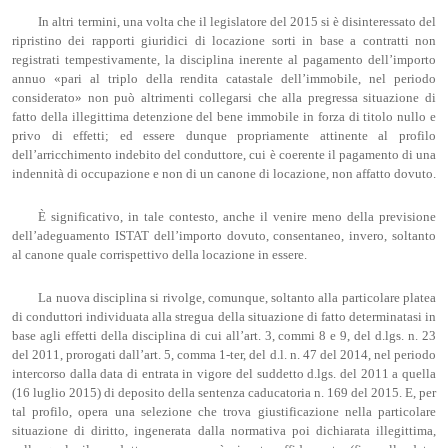
In altri termini, una volta che il legislatore del 2015 si è disinteressato del
ripristino dei rapporti giuridici di locazione sorti in base a contratti non
registrati tempestivamente, la disciplina inerente al pagamento dell’importo
annuo «pari al triplo della rendita catastale dell’immobile, nel periodo
considerato» non può altrimenti collegarsi che alla pregressa situazione di
fatto della illegittima detenzione del bene immobile in forza di titolo nullo e
privo di effetti; ed essere dunque propriamente attinente al profilo
dell’arricchimento indebito del conduttore, cui è coerente il pagamento di una
indennità di occupazione e non di un canone di locazione, non affatto dovuto.
È significativo, in tale contesto, anche il venire meno della previsione
dell’adeguamento ISTAT dell’importo dovuto, consentaneo, invero, soltanto
al canone quale corrispettivo della locazione in essere.
La nuova disciplina si rivolge, comunque, soltanto alla particolare platea
di conduttori individuata alla stregua della situazione di fatto determinatasi in
base agli effetti della disciplina di cui all’art. 3, commi 8 e 9, del d.lgs. n. 23
del 2011, prorogati dall’art. 5, comma 1-ter, del d.l. n. 47 del 2014, nel periodo
intercorso dalla data di entrata in vigore del suddetto d.lgs. del 2011 a quella
(16 luglio 2015) di deposito della sentenza caducatoria n. 169 del 2015. E, per
tal profilo, opera una selezione che trova giustificazione nella particolare
situazione di diritto, ingenerata dalla normativa poi dichiarata illegittima,