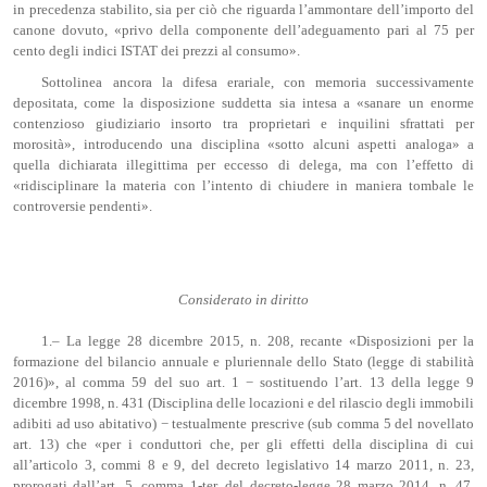
in precedenza stabilito, sia per ciò che riguarda l’ammontare dell’importo del
canone dovuto, «privo della componente dell’adeguamento pari al 75 per
cento degli indici ISTAT dei prezzi al consumo».
Sottolinea ancora la difesa erariale, con memoria successivamente
depositata, come la disposizione suddetta sia intesa a «sanare un enorme
contenzioso giudiziario insorto tra proprietari e inquilini sfrattati per
morosità», introducendo una disciplina «sotto alcuni aspetti analoga» a
quella dichiarata illegittima per eccesso di delega, ma con l’effetto di
«ridisciplinare la materia con l’intento di chiudere in maniera tombale le
controversie pendenti».
Considerato in diritto
1.– La legge 28 dicembre 2015, n. 208, recante «Disposizioni per la
formazione del bilancio annuale e pluriennale dello Stato (legge di stabilità
2016)», al comma 59 del suo art. 1 − sostituendo l’art. 13 della legge 9
dicembre 1998, n. 431 (Disciplina delle locazioni e del rilascio degli immobili
adibiti ad uso abitativo) − testualmente prescrive (sub comma 5 del novellato
art. 13) che «per i conduttori che, per gli effetti della disciplina di cui
all’articolo 3, commi 8 e 9, del decreto legislativo 14 marzo 2011, n. 23,
prorogati dall’art. 5, comma 1-ter, del decreto-legge 28 marzo 2014, n. 47,