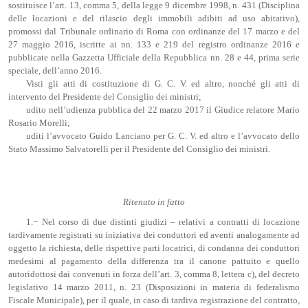
sostituisce l’art. 13, comma 5, della legge 9 dicembre 1998, n. 431 (Disciplina
delle locazioni e del rilascio degli immobili adibiti ad uso abitativo),
promossi dal Tribunale ordinario di Roma con ordinanze del 17 marzo e del
27 maggio 2016, iscritte ai nn. 133 e 219 del registro ordinanze 2016 e
pubblicate nella Gazzetta Ufficiale della Repubblica nn. 28 e 44, prima serie
speciale, dell’anno 2016.
Visti gli atti di costituzione di G. C. V. ed altro, nonché gli atti di
intervento del Presidente del Consiglio dei ministri;
udito nell’udienza pubblica del 22 marzo 2017 il Giudice relatore Mario
Rosario Morelli;
uditi l’avvocato Guido Lanciano per G. C. V. ed altro e l’avvocato dello
Stato Massimo Salvatorelli per il Presidente del Consiglio dei ministri.
Ritenuto in fatto
1.− Nel corso di due distinti giudizi – relativi a contratti di locazione
tardivamente registrati su iniziativa dei conduttori ed aventi analogamente ad
oggetto la richiesta, delle rispettive parti locatrici, di condanna dei conduttori
medesimi al pagamento della differenza tra il canone pattuito e quello
autoridottosi dai convenuti in forza dell’art. 3, comma 8, lettera c), del decreto
legislativo 14 marzo 2011, n. 23 (Disposizioni in materia di federalismo
Fiscale Municipale), per il quale, in caso di tardiva registrazione del contratto,