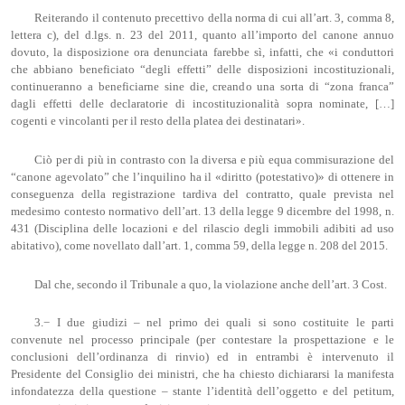
Reiterando il contenuto precettivo della norma di cui all’art. 3, comma 8,
lettera c), del d.lgs. n. 23 del 2011, quanto all’importo del canone annuo
dovuto, la disposizione ora denunciata farebbe sì, infatti, che «i conduttori
che abbiano beneficiato “degli effetti” delle disposizioni incostituzionali,
continueranno a beneficiarne sine die, creando una sorta di “zona franca”
dagli effetti delle declaratorie di incostituzionalità sopra nominate, […]
cogenti e vincolanti per il resto della platea dei destinatari».
Ciò per di più in contrasto con la diversa e più equa commisurazione del
“canone agevolato” che l’inquilino ha il «diritto (potestativo)» di ottenere in
conseguenza della registrazione tardiva del contratto, quale prevista nel
medesimo contesto normativo dell’art. 13 della legge 9 dicembre del 1998, n.
431 (Disciplina delle locazioni e del rilascio degli immobili adibiti ad uso
abitativo), come novellato dall’art. 1, comma 59, della legge n. 208 del 2015.
Dal che, secondo il Tribunale a quo, la violazione anche dell’art. 3 Cost.
3.− I due giudizi – nel primo dei quali si sono costituite le parti
convenute nel processo principale (per contestare la prospettazione e le
conclusioni dell’ordinanza di rinvio) ed in entrambi è intervenuto il
Presidente del Consiglio dei ministri, che ha chiesto dichiararsi la manifesta
infondatezza della questione – stante l’identità dell’oggetto e del petitum,