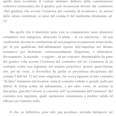
quello (non eccedente il «valore minimo» definito dalla contrattazione
collettiva territoriale) che il giudice può riconoscere dovuto dal conduttore
«Nel giudizio che accerta l’esistenza del contratto di locazione», su azione
dello stesso conduttore, ai sensi del comma 6 del medesimo riformulato art.
13.
Ma quelle che il rimettente pone così in comparazione sono situazioni
certamente non omogenee, attenendo la prima – in via transitoria – ad una
«indennità» dovuta in correlazione ad una pregressa occupazione senza titolo,
per di più qualificata dall’affidamento riposto dall’inquilino nel dettato
normativo poi dichiarato costituzionalmente illegittimo, e riferendosi,
diversamente, la seconda – a regime – ad un «canone» determinabile da parte
del giudice «che accerta l’esistenza del contratto» (id est: l’esistenza di un
contratto scritto non registrato nel termine prescritto): ipotesi, quest’ultima,
che, per un verso, si diversifica da quella in precedenza disciplinata dal
comma 5 dell’art. 13 nel testo originario, che aveva riguardo al solo contratto
“di fatto” instaurato dal locatore, ossia al contratto verbale e, quindi, nullo per
difetto di forma scritta ad substantiam; e per altro verso, ne assume la
disciplina, giacché l’azione si concreta nell’“accertamento dell’esistenza” del
contratto non registrato, quale operazione consentanea a rendere valido ed
efficace un contratto nullo.
Il che, in definitiva, pone tale, pur peculiare, seconda fattispecie sul