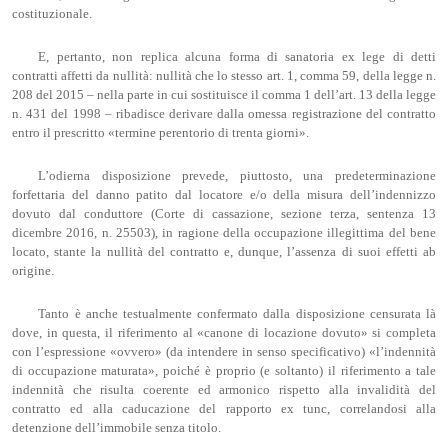
costituzionale.
E, pertanto, non replica alcuna forma di sanatoria ex lege di detti
contratti affetti da nullità: nullità che lo stesso art. 1, comma 59, della legge n.
208 del 2015 – nella parte in cui sostituisce il comma 1 dell’art. 13 della legge
n. 431 del 1998 – ribadisce derivare dalla omessa registrazione del contratto
entro il prescritto «termine perentorio di trenta giorni».
L’odierna disposizione prevede, piuttosto, una predeterminazione
forfettaria del danno patito dal locatore e/o della misura dell’indennizzo
dovuto dal conduttore (Corte di cassazione, sezione terza, sentenza 13
dicembre 2016, n. 25503), in ragione della occupazione illegittima del bene
locato, stante la nullità del contratto e, dunque, l’assenza di suoi effetti ab
origine.
Tanto è anche testualmente confermato dalla disposizione censurata là
dove, in questa, il riferimento al «canone di locazione dovuto» si completa
con l’espressione «ovvero» (da intendere in senso specificativo) «l’indennità
di occupazione maturata», poiché è proprio (e soltanto) il riferimento a tale
indennità che risulta coerente ed armonico rispetto alla invalidità del
contratto ed alla caducazione del rapporto ex tunc, correlandosi alla
detenzione dell’immobile senza titolo.