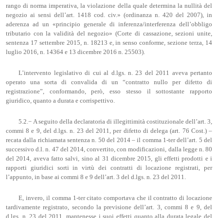
rango di norma imperativa, la violazione della quale determina la nullità del
negozio ai sensi dell’art. 1418 cod. civ.» (ordinanza n. 420 del 2007), in
aderenza ad un «principio generale di inferenza/interferenza dell’obbligo
tributario con la validità del negozio» (Corte di cassazione, sezioni unite,
sentenza 17 settembre 2015, n. 18213 e, in senso conforme, sezione terza, 14
luglio 2016, n. 14364 e 13 dicembre 2016 n. 25503).
L’intervento legislativo di cui al d.lgs. n. 23 del 2011 aveva pertanto
operato una sorta di convalida di un “contratto nullo per difetto di
registrazione”, conformando, però, esso stesso il sottostante rapporto
giuridico, quanto a durata e corrispettivo.
5.2.− A seguito della declaratoria di illegittimità costituzionale dell’art. 3,
commi 8 e 9, del d.lgs. n. 23 del 2011, per difetto di delega (art. 76 Cost.) –
recata dalla richiamata sentenza n. 50 del 2014 – il comma 1-ter dell’art. 5 del
successivo d.l. n. 47 del 2014, convertito, con modificazioni, dalla legge n. 80
del 2014, aveva fatto salvi, sino al 31 dicembre 2015, gli effetti prodotti e i
rapporti giuridici sorti in virtù dei contratti di locazione registrati, per
l’appunto, in base ai commi 8 e 9 dell’art. 3 del d.lgs. n. 23 del 2011.
E, invero, il comma 1-ter citato comportava che il contratto di locazione
tardivamente registrato, secondo la previsione dell’art. 3, commi 8 e 9, del
d.lgs. n. 23 del 2011, mantenesse i suoi effetti quanto alla durata legale del