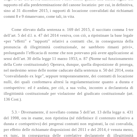
rapporto ed alla predeterminazione del canone locatizio: per cui, in definitiva,
sino al 31 dicembre 2015, i rapporti di locazione convalidati dai richiamati
commi 8 e 9 rimanevano, come tali, in vita.
Come rilevato dalla sentenza n. 169 del 2015, il succitato comma 1-ter
dell’art. 5 del d.l. n. 47 del 2014 veniva, con ciò, a ripristinare la base legale
«per “effetti” e “rapporti” relativi a contratti che, in conseguenza della
pronuncia di illegittimità costituzionale, ne sarebbero rimasti privi»,
prolungando l’efficacia di norme che non potevano più avere applicazione ai
sensi dell’art. 30 della legge 11 marzo 1953, n. 87 (Norme sul funzionamento
della Corte costituzionale). Operava, dunque, quella disposizione di proroga,
nel medesimo senso delle norme caducate dalla sentenza n. 50 del 2014, ossia
“convalidando ex lege”, seppure temporaneamente, dei contratti di locazione
nulli, dei quali conformava altresì la regolamentazione quanto a durata e
corrispettivo: ed è andata, per ciò, a sua volta, incontro a declaratoria di
illegittimità costituzionale per violazione del giudicato costituzionale (art.
136 Cost.).
5.3.− Diversamente, il novellato comma 5 dell’art. 13 della legge n. 431
del 1998, ora in esame, non ripristina (né ridefinisce il contenuto relativo a
durata e corrispettivo) dei pregressi contratti non registrati, la cui convalida,
per effetto delle richiamate disposizioni del 2011 e del 2014, è venuta meno,
ex tunc, in conseguenza delle correlative declaratorie di illegittimità