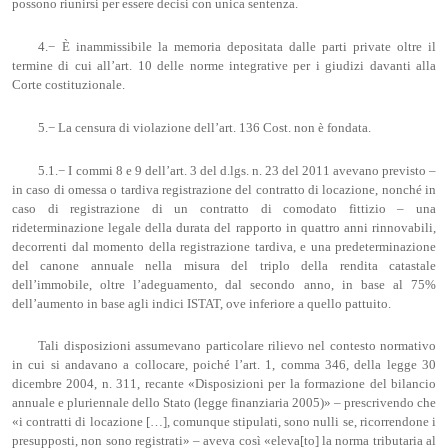
possono riunirsi per essere decisi con unica sentenza.
4.− È inammissibile la memoria depositata dalle parti private oltre il
termine di cui all’art. 10 delle norme integrative per i giudizi davanti alla
Corte costituzionale.
5.− La censura di violazione dell’art. 136 Cost. non è fondata.
5.1.− I commi 8 e 9 dell’art. 3 del d.lgs. n. 23 del 2011 avevano previsto –
in caso di omessa o tardiva registrazione del contratto di locazione, nonché in
caso di registrazione di un contratto di comodato fittizio – una
rideterminazione legale della durata del rapporto in quattro anni rinnovabili,
decorrenti dal momento della registrazione tardiva, e una predeterminazione
del canone annuale nella misura del triplo della rendita catastale
dell’immobile, oltre l’adeguamento, dal secondo anno, in base al 75%
dell’aumento in base agli indici ISTAT, ove inferiore a quello pattuito.
Tali disposizioni assumevano particolare rilievo nel contesto normativo
in cui si andavano a collocare, poiché l’art. 1, comma 346, della legge 30
dicembre 2004, n. 311, recante «Disposizioni per la formazione del bilancio
annuale e pluriennale dello Stato (legge finanziaria 2005)» – prescrivendo che
«i contratti di locazione […], comunque stipulati, sono nulli se, ricorrendone i
presupposti, non sono registrati» – aveva così «eleva[to] la norma tributaria al