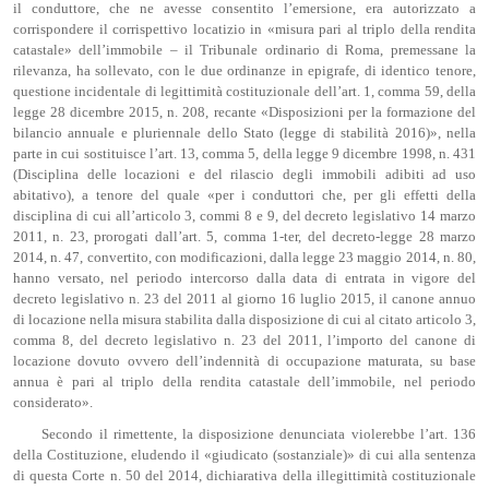
il conduttore, che ne avesse consentito l’emersione, era autorizzato a
corrispondere il corrispettivo locatizio in «misura pari al triplo della rendita
catastale» dell’immobile – il Tribunale ordinario di Roma, premessane la
rilevanza, ha sollevato, con le due ordinanze in epigrafe, di identico tenore,
questione incidentale di legittimità costituzionale dell’art. 1, comma 59, della
legge 28 dicembre 2015, n. 208, recante «Disposizioni per la formazione del
bilancio annuale e pluriennale dello Stato (legge di stabilità 2016)», nella
parte in cui sostituisce l’art. 13, comma 5, della legge 9 dicembre 1998, n. 431
(Disciplina delle locazioni e del rilascio degli immobili adibiti ad uso
abitativo), a tenore del quale «per i conduttori che, per gli effetti della
disciplina di cui all’articolo 3, commi 8 e 9, del decreto legislativo 14 marzo
2011, n. 23, prorogati dall’art. 5, comma 1-ter, del decreto-legge 28 marzo
2014, n. 47, convertito, con modificazioni, dalla legge 23 maggio 2014, n. 80,
hanno versato, nel periodo intercorso dalla data di entrata in vigore del
decreto legislativo n. 23 del 2011 al giorno 16 luglio 2015, il canone annuo
di locazione nella misura stabilita dalla disposizione di cui al citato articolo 3,
comma 8, del decreto legislativo n. 23 del 2011, l’importo del canone di
locazione dovuto ovvero dell’indennità di occupazione maturata, su base
annua è pari al triplo della rendita catastale dell’immobile, nel periodo
considerato».
Secondo il rimettente, la disposizione denunciata violerebbe l’art. 136
della Costituzione, eludendo il «giudicato (sostanziale)» di cui alla sentenza
di questa Corte n. 50 del 2014, dichiarativa della illegittimità costituzionale