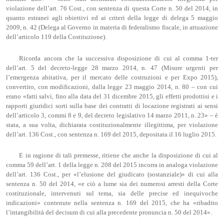
violazione dell’art. 76 Cost., con sentenza di questa Corte n. 50 del 2014, in
quanto estranei agli obiettivi ed ai criteri della legge di delega 5 maggio
2009, n. 42 (Delega al Governo in materia di federalismo fiscale, in attuazione
dell’articolo 119 della Costituzione).
Ricorda ancora che la successiva disposizione di cui al comma 1-ter
dell’art. 5 del decreto-legge 28 marzo 2014, n. 47 (Misure urgenti per
l’emergenza abitativa, per il mercato delle costruzioni e per Expo 2015),
convertito, con modificazioni, dalla legge 23 maggio 2014, n. 80 – con cui
erano «fatti salvi, fino alla data del 31 dicembre 2015, gli effetti prodottisi e i
rapporti giuridici sorti sulla base dei contratti di locazione registrati ai sensi
dell’articolo 3, commi 8 e 9, del decreto legislativo 14 marzo 2011, n. 23» – è
stata, a sua volta, dichiarata costituzionalmente illegittima, per violazione
dell’art. 136 Cost., con sentenza n. 169 del 2015, depositata il 16 luglio 2015.
E in ragione di tali premesse, ritiene che anche la disposizione di cui al
comma 59 dell’art. 1 della legge n. 208 del 2015 incorra in analoga violazione
dell’art. 136 Cost., per «l’elusione del giudicato (sostanziale)» di cui alla
sentenza n. 50 del 2014, «e ciò a lume sia dei numerosi arresti della Corte
costituzionale, intervenuti sul tema, sia delle precise ed inequivoche
indicazioni» contenute nella sentenza n. 169 del 2015, che ha «ribadito
l’intangibilità del decisum di cui alla precedente pronuncia n. 50 del 2014».