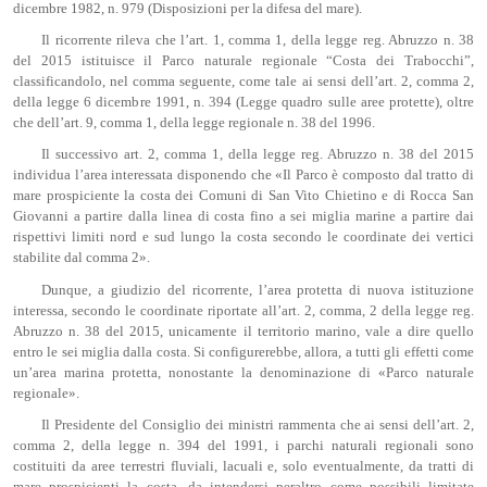
dicembre 1982, n. 979 (Disposizioni per la difesa del mare).
Il ricorrente rileva che l’art. 1, comma 1, della legge reg. Abruzzo n. 38
del 2015 istituisce il Parco naturale regionale “Costa dei Trabocchi”,
classificandolo, nel comma seguente, come tale ai sensi dell’art. 2, comma 2,
della legge 6 dicembre 1991, n. 394 (Legge quadro sulle aree protette), oltre
che dell’art. 9, comma 1, della legge regionale n. 38 del 1996.
Il successivo art. 2, comma 1, della legge reg. Abruzzo n. 38 del 2015
individua l’area interessata disponendo che «Il Parco è composto dal tratto di
mare prospiciente la costa dei Comuni di San Vito Chietino e di Rocca San
Giovanni a partire dalla linea di costa fino a sei miglia marine a partire dai
rispettivi limiti nord e sud lungo la costa secondo le coordinate dei vertici
stabilite dal comma 2».
Dunque, a giudizio del ricorrente, l’area protetta di nuova istituzione
interessa, secondo le coordinate riportate all’art. 2, comma, 2 della legge reg.
Abruzzo n. 38 del 2015, unicamente il territorio marino, vale a dire quello
entro le sei miglia dalla costa. Si configurerebbe, allora, a tutti gli effetti come
un’area marina protetta, nonostante la denominazione di «Parco naturale
regionale».
Il Presidente del Consiglio dei ministri rammenta che ai sensi dell’art. 2,
comma 2, della legge n. 394 del 1991, i parchi naturali regionali sono
costituiti da aree terrestri fluviali, lacuali e, solo eventualmente, da tratti di
mare prospicienti la costa, da intendersi peraltro come possibili limitate