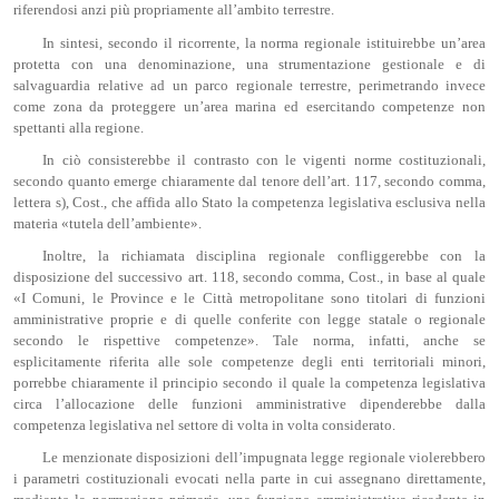
riferendosi anzi più propriamente all’ambito terrestre.
In sintesi, secondo il ricorrente, la norma regionale istituirebbe un’area
protetta con una denominazione, una strumentazione gestionale e di
salvaguardia relative ad un parco regionale terrestre, perimetrando invece
come zona da proteggere un’area marina ed esercitando competenze non
spettanti alla regione.
In ciò consisterebbe il contrasto con le vigenti norme costituzionali,
secondo quanto emerge chiaramente dal tenore dell’art. 117, secondo comma,
lettera s), Cost., che affida allo Stato la competenza legislativa esclusiva nella
materia «tutela dell’ambiente».
Inoltre, la richiamata disciplina regionale confliggerebbe con la
disposizione del successivo art. 118, secondo comma, Cost., in base al quale
«I Comuni, le Province e le Città metropolitane sono titolari di funzioni
amministrative proprie e di quelle conferite con legge statale o regionale
secondo le rispettive competenze». Tale norma, infatti, anche se
esplicitamente riferita alle sole competenze degli enti territoriali minori,
porrebbe chiaramente il principio secondo il quale la competenza legislativa
circa l’allocazione delle funzioni amministrative dipenderebbe dalla
competenza legislativa nel settore di volta in volta considerato.
Le menzionate disposizioni dell’impugnata legge regionale violerebbero
i parametri costituzionali evocati nella parte in cui assegnano direttamente,