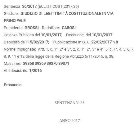
Sentenza
36/2017
(ECLI:IT:COST:2017:36)
Giudizio:
GIUDIZIO DI LEGITTIMITÀ COSTITUZIONALE IN VIA
PRINCIPALE
Presidente:
GROSSI
- Redattore:
CAROSI
Udienza Pubblica del
10/01/2017
; Decisione del
10/01/2017
Deposito de˙l
15/02/2017
; Pubblicazione in G. U.
22/02/2017
n.
8
Norme impugnate: Artt. 1, c. 1°, 2° e 3°, 2, c. 1°, 2°, 3° e 4°, 3, c. 1°, 4, 5, 6, 7,
8, 9, 11 e 12 della legge della Regione Abruzzo 6/11/2015, n. 38.
Massime:
39368
39369
39370
39371
Atti decisi:
ric. 1/2016
Pronuncia
SENTENZA N. 36
ANNO 2017