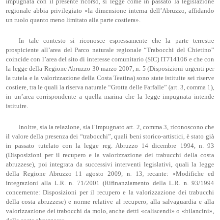
impugnata con il presente ricorso, si legge come in passato la legislazione
regionale abbia privilegiato «la dimensione interna dell’Abruzzo, affidando
un ruolo quanto meno limitato alla parte costiera».
In tale contesto si riconosce espressamente che la parte terrestre
prospiciente all’area del Parco naturale regionale “Trabocchi del Chietino”
coincide con l’area del sito di interesse comunitario (SIC) IT714106 e che con
la legge della Regione Abruzzo 30 marzo 2007, n. 5 (Disposizioni urgenti per
la tutela e la valorizzazione della Costa Teatina) sono state istituite sei riserve
costiere, tra le quali la riserva naturale “Grotta delle Farfalle” (art. 3, comma 1),
in un’area corrispondente a quella marina che la legge impugnata intende
istituire.
Inoltre, sia la relazione, sia l’impugnato art. 2, comma 3, riconoscono che
il valore della presenza dei “trabocchi”, quali beni storico-artistici, è stato già
in passato tutelato con la legge reg. Abruzzo 14 dicembre 1994, n. 93
(Disposizioni per il recupero e la valorizzazione dei trabucchi della costa
abruzzese), poi integrata da successivi interventi legislativi, quali la legge
della Regione Abruzzo 11 agosto 2009, n. 13, recante: «Modifiche ed
integrazioni alla L.R. n. 71/2001 (Rifinanziamento della L.R. n. 93/1994
concernente: Disposizioni per il recupero e la valorizzazione dei trabucchi
della costa abruzzese) e norme relative al recupero, alla salvaguardia e alla
valorizzazione dei trabocchi da molo, anche detti «caliscendi» o «bilancini»,