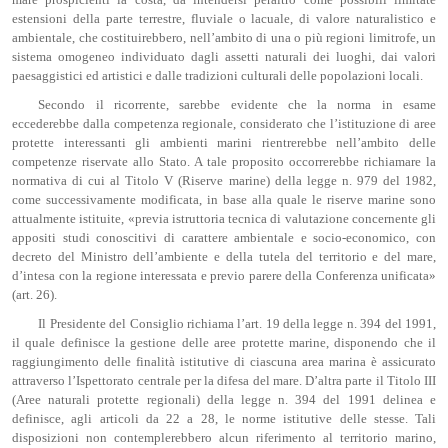
estensioni della parte terrestre, fluviale o lacuale, di valore naturalistico e
ambientale, che costituirebbero, nell’ambito di una o più regioni limitrofe, un
sistema omogeneo individuato dagli assetti naturali dei luoghi, dai valori
paesaggistici ed artistici e dalle tradizioni culturali delle popolazioni locali.
Secondo il ricorrente, sarebbe evidente che la norma in esame
eccederebbe dalla competenza regionale, considerato che l’istituzione di aree
protette interessanti gli ambienti marini rientrerebbe nell’ambito delle
competenze riservate allo Stato. A tale proposito occorrerebbe richiamare la
normativa di cui al Titolo V (Riserve marine) della legge n. 979 del 1982,
come successivamente modificata, in base alla quale le riserve marine sono
attualmente istituite, «previa istruttoria tecnica di valutazione concernente gli
appositi studi conoscitivi di carattere ambientale e socio-economico, con
decreto del Ministro dell’ambiente e della tutela del territorio e del mare,
d’intesa con la regione interessata e previo parere della Conferenza unificata»
(art. 26).
Il Presidente del Consiglio richiama l’art. 19 della legge n. 394 del 1991,
il quale definisce la gestione delle aree protette marine, disponendo che il
raggiungimento delle finalità istitutive di ciascuna area marina è assicurato
attraverso l’Ispettorato centrale per la difesa del mare. D’altra parte il Titolo III
(Aree naturali protette regionali) della legge n. 394 del 1991 delinea e
definisce, agli articoli da 22 a 28, le norme istitutive delle stesse. Tali
disposizioni non contemplerebbero alcun riferimento al territorio marino,