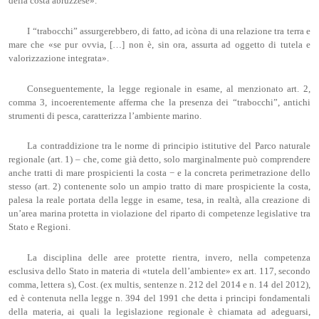
della costa abruzzese».
I “trabocchi” assurgerebbero, di fatto, ad icòna di una relazione tra terra e
mare che «se pur ovvia, […] non è, sin ora, assurta ad oggetto di tutela e
valorizzazione integrata».
Conseguentemente, la legge regionale in esame, al menzionato art. 2,
comma 3, incoerentemente afferma che la presenza dei “trabocchi”, antichi
strumenti di pesca, caratterizza l’ambiente marino.
La contraddizione tra le norme di principio istitutive del Parco naturale
regionale (art. 1) – che, come già detto, solo marginalmente può comprendere
anche tratti di mare prospicienti la costa − e la concreta perimetrazione dello
stesso (art. 2) contenente solo un ampio tratto di mare prospiciente la costa,
palesa la reale portata della legge in esame, tesa, in realtà, alla creazione di
un’area marina protetta in violazione del riparto di competenze legislative tra
Stato e Regioni.
La disciplina delle aree protette rientra, invero, nella competenza
esclusiva dello Stato in materia di «tutela dell’ambiente» ex art. 117, secondo
comma, lettera s), Cost. (ex multis, sentenze n. 212 del 2014 e n. 14 del 2012),
ed è contenuta nella legge n. 394 del 1991 che detta i principi fondamentali
della materia, ai quali la legislazione regionale è chiamata ad adeguarsi,