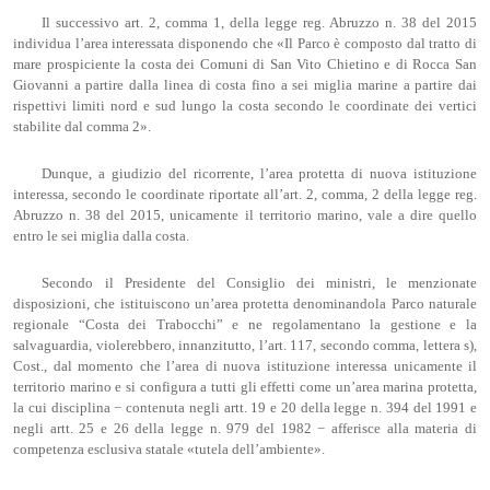
Il successivo art. 2, comma 1, della legge reg. Abruzzo n. 38 del 2015
individua l’area interessata disponendo che «Il Parco è composto dal tratto di
mare prospiciente la costa dei Comuni di San Vito Chietino e di Rocca San
Giovanni a partire dalla linea di costa fino a sei miglia marine a partire dai
rispettivi limiti nord e sud lungo la costa secondo le coordinate dei vertici
stabilite dal comma 2».
Dunque, a giudizio del ricorrente, l’area protetta di nuova istituzione
interessa, secondo le coordinate riportate all’art. 2, comma, 2 della legge reg.
Abruzzo n. 38 del 2015, unicamente il territorio marino, vale a dire quello
entro le sei miglia dalla costa.
Secondo il Presidente del Consiglio dei ministri, le menzionate
disposizioni, che istituiscono un’area protetta denominandola Parco naturale
regionale “Costa dei Trabocchi” e ne regolamentano la gestione e la
salvaguardia, violerebbero, innanzitutto, l’art. 117, secondo comma, lettera s),
Cost., dal momento che l’area di nuova istituzione interessa unicamente il
territorio marino e si configura a tutti gli effetti come un’area marina protetta,
la cui disciplina − contenuta negli artt. 19 e 20 della legge n. 394 del 1991 e
negli artt. 25 e 26 della legge n. 979 del 1982 − afferisce alla materia di
competenza esclusiva statale «tutela dell’ambiente».