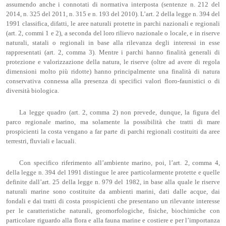
assumendo anche i connotati di normativa interposta (sentenze n. 212 del
2014, n. 325 del 2011, n. 315 e n. 193 del 2010). L’art. 2 della legge n. 394 del
1991 classifica, difatti, le aree naturali protette in parchi nazionali e regionali
(art. 2, commi 1 e 2), a seconda del loro rilievo nazionale o locale, e in riserve
naturali, statali o regionali in base alla rilevanza degli interessi in esse
rappresentati (art. 2, comma 3). Mentre i parchi hanno finalità generali di
protezione e valorizzazione della natura, le riserve (oltre ad avere di regola
dimensioni molto più ridotte) hanno principalmente una finalità di natura
conservativa connessa alla presenza di specifici valori floro-faunistici o di
diversità biologica.
La legge quadro (art. 2, comma 2) non prevede, dunque, la figura del
parco regionale marino, ma solamente la possibilità che tratti di mare
prospicienti la costa vengano a far parte di parchi regionali costituiti da aree
terrestri, fluviali e lacuali.
Con specifico riferimento all’ambiente marino, poi, l’art. 2, comma 4,
della legge n. 394 del 1991 distingue le aree particolarmente protette e quelle
definite dall’art. 25 della legge n. 979 del 1982, in base alla quale le riserve
naturali marine sono costituite da ambienti marini, dati dalle acque, dai
fondali e dai tratti di costa prospicienti che presentano un rilevante interesse
per le caratteristiche naturali, geomorfologiche, fisiche, biochimiche con
particolare riguardo alla flora e alla fauna marine e costiere e per l’importanza