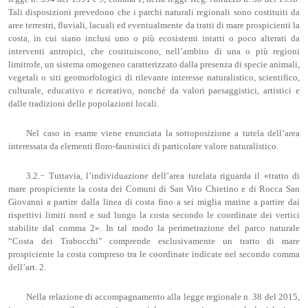
Tali disposizioni prevedono che i parchi naturali regionali sono costituiti da
aree terrestri, fluviali, lacuali ed eventualmente da tratti di mare prospicienti la
costa, in cui siano inclusi uno o più ecosistemi intatti o poco alterati da
interventi antropici, che costituiscono, nell’ambito di una o più regioni
limitrofe, un sistema omogeneo caratterizzato dalla presenza di specie animali,
vegetali o siti geomorfologici di rilevante interesse naturalistico, scientifico,
culturale, educativo e ricreativo, nonché da valori paesaggistici, artistici e
dalle tradizioni delle popolazioni locali.
Nel caso in esame viene enunciata la sottoposizione a tutela dell’area
interessata da elementi floro-faunistici di particolare valore naturalistico.
3.2.− Tuttavia, l’individuazione dell’area tutelata riguarda il «tratto di
mare prospiciente la costa dei Comuni di San Vito Chietino e di Rocca San
Giovanni a partire dalla linea di costa fino a sei miglia marine a partire dai
rispettivi limiti nord e sud lungo la costa secondo le coordinate dei vertici
stabilite dal comma 2». In tal modo la perimetrazione del parco naturale
“Costa dei Trabocchi” comprende esclusivamente un tratto di mare
prospiciente la costa compreso tra le coordinate indicate nel secondo comma
dell’art. 2.
Nella relazione di accompagnamento alla legge regionale n. 38 del 2015,