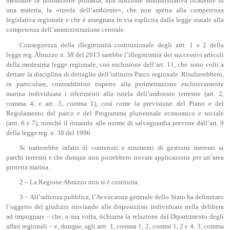
mediante la normazione primaria, una funzione amministrativa ricadente in
una materia, la «tutela dell’ambiente», che non spetta alla competenza
legislativa regionale e che è assegnata in via esplicita dalla legge statale alla
competenza dell’amministrazione centrale.
Conseguenza della illegittimità costituzionale degli artt. 1 e 2 della
legge reg. Abruzzo n. 38 del 2015 sarebbe l’illegittimità dei successivi articoli
della medesima legge regionale, con esclusione dell’art. 11, che sono volti a
dettare la disciplina di dettaglio dell’istituito Parco regionale. Risulterebbero,
in particolare, contraddittori rispetto alla perimetrazione esclusivamente
marina individuata i riferimenti alla tutela dell’ambiente terrestre (art. 2,
comma 4, e art. 3, comma 1), così come la previsione del Piano e del
Regolamento del parco e del Programma pluriennale economico e sociale
(artt. 6 e 7), nonché il rimando alle norme di salvaguardia previste dall’art. 9
della legge reg. n. 38 del 1996.
Si tratterebbe infatti di contenuti e strumenti di gestione inerenti ai
parchi terrestri e che dunque non potrebbero trovare applicazione per un’area
protetta marina.
2.‒ La Regione Abruzzo non si è costituita.
3.− All’udienza pubblica, l’Avvocatura generale dello Stato ha delimitato
l’oggetto del giudizio rinviando alle disposizioni individuate nella delibera
ad impugnare – che, a sua volta, richiama la relazione del Dipartimento degli
affari regionali − e, dunque, agli artt. 1, comma 1; 2, commi 1, 2 e 4; 3, comma