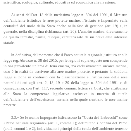
scientifica, ecologica, culturale, educativa ed economica che rivestono.
Ai sensi dell’art. 18 della medesima legge n. 394 del 1991, il Ministro
dell’ambiente istituisce le aree protette marine: l’istituto è imperniato sulla
centralità del ruolo dello Stato anche nella fase di gestione (art. 19) e, in
generale, nella disciplina richiamata (art. 20). L’ambito marino, diversamente
da quello terrestre, risulta, dunque, caratterizzato da un prevalente interesse
statale.
In definitiva, dal momento che il Parco naturale regionale, istituito con la
legge reg. Abruzzo n. 38 del 2015, per le ragioni sopra esposte non comprende
in via prevalente un’area di terra emersa, ma esclusivamente un’area marina,
esso è in realtà da ascrivere alla aree marine protette, e pertanto la suddetta
legge si pone in contrasto con la classificazione e l’istituzione delle aree
naturali di cui agli artt. 2, 18, 19 e 20 della legge n. 394 del 1991 e, di
conseguenza, con l’art. 117, secondo comma, lettera s), Cost., che attribuisce
allo Stato la competenza legislativa esclusiva in materia di tutela
dell’ambiente e dell’ecosistema: materia nella quale rientrano le aree marine
protette.
3.3.− Se le norme impugnate istituiscono la “Costa dei Trabocchi” come
«Parco naturale regionale» (art. 1, comma 1); delimitano i confini del Parco
(art. 2, commi 1 e 2); individuano i principi della tutela dell’ambiente terrestre