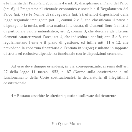
e le finalità del Parco (art. 2, comma 4 e art. 3), disciplinano il Piano del Parco
(art. 6), il Programma pluriennale economico e sociale e il Regolamento del
Parco (art. 7) e le Norme di salvaguardia (art. 9), ulteriori disposizioni della
legge regionale impugnata (art. 1, commi 2 e 3, che classificano il parco e
dispongono la tutela, nell’area marina interessata, di elementi floro-faunistici
di particolare valore naturalistico; art. 2, comma 3, che descrive gli ulteriori
elementi caratterizzanti l’area; art. 4, che individua i confini; artt. 5 e 8, che
regolamentano l’ente e il piano di gestione; ed infine artt. 11 e 12, che
prevedono la copertura finanziaria e l’entrata in vigore) risultano in rapporto
di stretta ed esclusiva dipendenza funzionale con le disposizioni censurate.
Ad esse deve dunque estendersi, in via consequenziale, ai sensi dell’art.
27 della legge 11 marzo 1953, n. 87 (Norme sulla costituzione e sul
funzionamento della Corte costituzionale), la declaratoria di illegittimità
costituzionale.
4.− Restano assorbite le ulteriori questioni sollevate dal ricorrente.
Per Questi Motivi