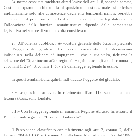
Le norme censurate sarebbero altresì lesive dell’art. 118, secondo comma,
Cost., in quanto, sebbene la disposizione costituzionale si riferisca
esplicitamente solo alle competenze degli enti territoriali minori, porrebbe
chiaramente il principio secondo il quale la competenza legislativa circa
l’allocazione delle funzioni amministrative dipende dalla competenza
legislativa nel settore di volta in volta considerato.
2.− All’udienza pubblica, l’Avvocatura generale dello Stato ha precisato
che l’oggetto del giudizio deve essere circoscritto alle disposizioni
individuate nella delibera ad impugnare – che, a sua volta, richiama la
relazione del Dipartimento affari regionali − e, dunque, agli artt. 1, comma 1;
2, commi 1, 2 e 4; 3, comma 1; 6, 7 e 9 della legge regionale in esame.
In questi termini risulta quindi individuato l’oggetto del giudizio.
3.− Le questioni sollevate in riferimento all’art. 117, secondo comma,
lettera s), Cost. sono fondate.
3.1.– Con la legge regionale in esame, la Regione Abruzzo ha istituito il
Parco naturale regionale “Costa dei Trabocchi”.
Il Parco viene classificato con riferimento agli artt. 2, comma 2, della
legge n. 394 del 1991 e 9, comma 1, della legge Reg. Abruzzo n. 38 del 1996.