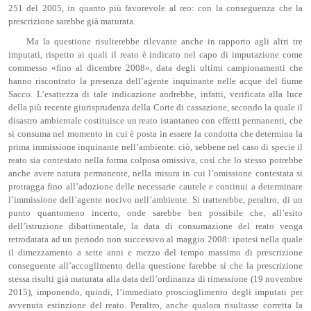
251 del 2005, in quanto più favorevole al reo: con la conseguenza che la
prescrizione sarebbe già maturata.
Ma la questione risulterebbe rilevante anche in rapporto agli altri tre
imputati, rispetto ai quali il reato è indicato nel capo di imputazione come
commesso «fino al dicembre 2008», data degli ultimi campionamenti che
hanno riscontrato la presenza dell’agente inquinante nelle acque del fiume
Sacco. L’esattezza di tale indicazione andrebbe, infatti, verificata alla luce
della più recente giurisprudenza della Corte di cassazione, secondo la quale il
disastro ambientale costituisce un reato istantaneo con effetti permanenti, che
si consuma nel momento in cui è posta in essere la condotta che determina la
prima immissione inquinante nell’ambiente: ciò, sebbene nel caso di specie il
reato sia contestato nella forma colposa omissiva, così che lo stesso potrebbe
anche avere natura permanente, nella misura in cui l’omissione contestata si
protragga fino all’adozione delle necessarie cautele e continui a determinare
l’immissione dell’agente nocivo nell’ambiente. Si tratterebbe, peraltro, di un
punto quantomeno incerto, onde sarebbe ben possibile che, all’esito
dell’istruzione dibattimentale, la data di consumazione del reato venga
retrodatata ad un periodo non successivo al maggio 2008: ipotesi nella quale
il dimezzamento a sette anni e mezzo del tempo massimo di prescrizione
conseguente all’accoglimento della questione farebbe sì che la prescrizione
stessa risulti già maturata alla data dell’ordinanza di rimessione (19 novembre
2015), imponendo, quindi, l’immediato proscioglimento degli imputati per
avvenuta estinzione del reato. Peraltro, anche qualora risultasse corretta la