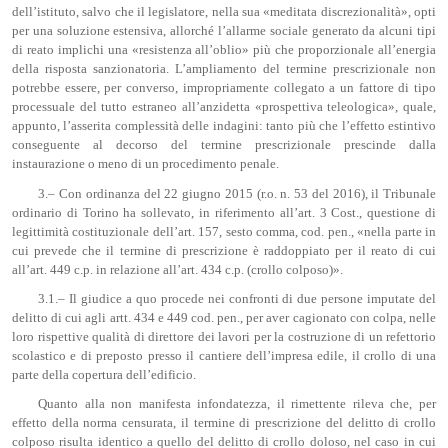
dell’istituto, salvo che il legislatore, nella sua «meditata discrezionalità», opti
per una soluzione estensiva, allorché l’allarme sociale generato da alcuni tipi
di reato implichi una «resistenza all’oblio» più che proporzionale all’energia
della risposta sanzionatoria. L’ampliamento del termine prescrizionale non
potrebbe essere, per converso, impropriamente collegato a un fattore di tipo
processuale del tutto estraneo all’anzidetta «prospettiva teleologica», quale,
appunto, l’asserita complessità delle indagini: tanto più che l’effetto estintivo
conseguente al decorso del termine prescrizionale prescinde dalla
instaurazione o meno di un procedimento penale.
3.– Con ordinanza del 22 giugno 2015 (r.o. n. 53 del 2016), il Tribunale
ordinario di Torino ha sollevato, in riferimento all’art. 3 Cost., questione di
legittimità costituzionale dell’art. 157, sesto comma, cod. pen., «nella parte in
cui prevede che il termine di prescrizione è raddoppiato per il reato di cui
all’art. 449 c.p. in relazione all’art. 434 c.p. (crollo colposo)».
3.1.– Il giudice a quo procede nei confronti di due persone imputate del
delitto di cui agli artt. 434 e 449 cod. pen., per aver cagionato con colpa, nelle
loro rispettive qualità di direttore dei lavori per la costruzione di un refettorio
scolastico e di preposto presso il cantiere dell’impresa edile, il crollo di una
parte della copertura dell’edificio.
Quanto alla non manifesta infondatezza, il rimettente rileva che, per
effetto della norma censurata, il termine di prescrizione del delitto di crollo
colposo risulta identico a quello del delitto di crollo doloso, nel caso in cui