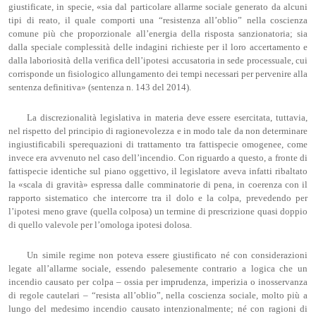
giustificate, in specie, «sia dal particolare allarme sociale generato da alcuni
tipi di reato, il quale comporti una “resistenza all’oblio” nella coscienza
comune più che proporzionale all’energia della risposta sanzionatoria; sia
dalla speciale complessità delle indagini richieste per il loro accertamento e
dalla laboriosità della verifica dell’ipotesi accusatoria in sede processuale, cui
corrisponde un fisiologico allungamento dei tempi necessari per pervenire alla
sentenza definitiva» (sentenza n. 143 del 2014).
La discrezionalità legislativa in materia deve essere esercitata, tuttavia,
nel rispetto del principio di ragionevolezza e in modo tale da non determinare
ingiustificabili sperequazioni di trattamento tra fattispecie omogenee, come
invece era avvenuto nel caso dell’incendio. Con riguardo a questo, a fronte di
fattispecie identiche sul piano oggettivo, il legislatore aveva infatti ribaltato
la «scala di gravità» espressa dalle comminatorie di pena, in coerenza con il
rapporto sistematico che intercorre tra il dolo e la colpa, prevedendo per
l’ipotesi meno grave (quella colposa) un termine di prescrizione quasi doppio
di quello valevole per l’omologa ipotesi dolosa.
Un simile regime non poteva essere giustificato né con considerazioni
legate all’allarme sociale, essendo palesemente contrario a logica che un
incendio causato per colpa – ossia per imprudenza, imperizia o inosservanza
di regole cautelari – “resista all’oblio”, nella coscienza sociale, molto più a
lungo del medesimo incendio causato intenzionalmente; né con ragioni di