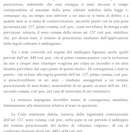
prescrizione, stabilendo che essa estingua il reato decorso il tempo
corrispondente al massimo della pena edittale stabilita dalla legge e,
comunque sia, un tempo non inferiore a sei anni se si tratta di delitto e a
quattro anni se si tratta di contravvenzione, ancorché puniti con la sola pena
pecuniaria (art. 157, primo comma, cod. pen., come novellato). In deroga a tale
previsione, tuttavia, il sesto comma dello stesso art. 157 cod. pen. stabilisce
che, per alcuni reati, il termine di prescrizione risultante dall’applicazione
delle regole ordinarie è raddoppiato.
Tra i reati coinvolti nel regime del raddoppio figurano anche quelli
previsti dall’art. 449 cod. pen., che al primo comma punisce con la reclusione
da uno a cinque anni chiunque «cagiona per colpa un incendio o un altro
disastro preveduto dal capo primo di questo titolo». Di conseguenza, i reati in
parola – che in base alla regola generale dell’art. 157, primo comma, cod. pen.
si prescriverebbero in sei anni – risultano assoggettati a un termine
prescrizionale di anni dodici, aumentabile di un quarto, ai sensi dell’art. 161,
secondo comma, cod. pen., nel caso di intervento di atti interruttivi.
La sentenza impugnata dovrebbe essere, di conseguenza, annullata,
limitatamente alla statuizione relativa al reato in questione.
La Corte rimettente dubita, tuttavia, della legittimità costituzionale
dell’art. 157, sesto comma, cod. pen., nella parte in cui prevede il raddoppio
del termine prescrizionale del delitto di «disastro colposo», di cui al
combinato disposto degli artt. 449 e 434 cod. pen.