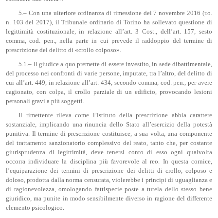
5.– Con una ulteriore ordinanza di rimessione del 7 novembre 2016 (r.o.
n. 103 del 2017), il Tribunale ordinario di Torino ha sollevato questione di
legittimità costituzionale, in relazione all’art. 3 Cost., dell’art. 157, sesto
comma, cod. pen., nella parte in cui prevede il raddoppio del termine di
prescrizione del delitto di «crollo colposo».
5.1.– Il giudice a quo premette di essere investito, in sede dibattimentale,
del processo nei confronti di varie persone, imputate, tra l’altro, del delitto di
cui all’art. 449, in relazione all’art. 434, secondo comma, cod. pen., per avere
cagionato, con colpa, il crollo parziale di un edificio, provocando lesioni
personali gravi a più soggetti.
Il rimettente rileva come l’istituto della prescrizione abbia carattere
sostanziale, implicando una rinuncia dello Stato all’esercizio della potestà
punitiva. Il termine di prescrizione costituisce, a sua volta, una componente
del trattamento sanzionatorio complessivo del reato, tanto che, per costante
giurisprudenza di legittimità, deve tenersi conto di esso ogni qualvolta
occorra individuare la disciplina più favorevole al reo. In questa cornice,
l’equiparazione dei termini di prescrizione dei delitti di crollo, colposo e
doloso, prodotta dalla norma censurata, violerebbe i principi di uguaglianza e
di ragionevolezza, omologando fattispecie poste a tutela dello stesso bene
giuridico, ma punite in modo sensibilmente diverso in ragione del differente
elemento psicologico.