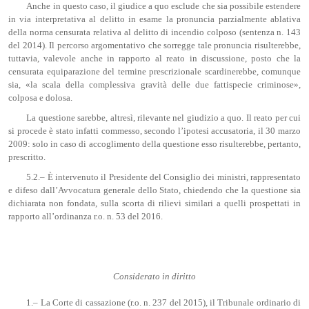
Anche in questo caso, il giudice a quo esclude che sia possibile estendere
in via interpretativa al delitto in esame la pronuncia parzialmente ablativa
della norma censurata relativa al delitto di incendio colposo (sentenza n. 143
del 2014). Il percorso argomentativo che sorregge tale pronuncia risulterebbe,
tuttavia, valevole anche in rapporto al reato in discussione, posto che la
censurata equiparazione del termine prescrizionale scardinerebbe, comunque
sia, «la scala della complessiva gravità delle due fattispecie criminose»,
colposa e dolosa.
La questione sarebbe, altresì, rilevante nel giudizio a quo. Il reato per cui
si procede è stato infatti commesso, secondo l’ipotesi accusatoria, il 30 marzo
2009: solo in caso di accoglimento della questione esso risulterebbe, pertanto,
prescritto.
5.2.– È intervenuto il Presidente del Consiglio dei ministri, rappresentato
e difeso dall’Avvocatura generale dello Stato, chiedendo che la questione sia
dichiarata non fondata, sulla scorta di rilievi similari a quelli prospettati in
rapporto all’ordinanza r.o. n. 53 del 2016.
Considerato in diritto
1.– La Corte di cassazione (r.o. n. 237 del 2015), il Tribunale ordinario di