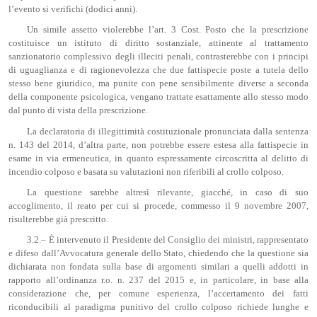
l’evento si verifichi (dodici anni).
Un simile assetto violerebbe l’art. 3 Cost. Posto che la prescrizione
costituisce un istituto di diritto sostanziale, attinente al trattamento
sanzionatorio complessivo degli illeciti penali, contrasterebbe con i principi
di uguaglianza e di ragionevolezza che due fattispecie poste a tutela dello
stesso bene giuridico, ma punite con pene sensibilmente diverse a seconda
della componente psicologica, vengano trattate esattamente allo stesso modo
dal punto di vista della prescrizione.
La declaratoria di illegittimità costituzionale pronunciata dalla sentenza
n. 143 del 2014, d’altra parte, non potrebbe essere estesa alla fattispecie in
esame in via ermeneutica, in quanto espressamente circoscritta al delitto di
incendio colposo e basata su valutazioni non riferibili al crollo colposo.
La questione sarebbe altresì rilevante, giacché, in caso di suo
accoglimento, il reato per cui si procede, commesso il 9 novembre 2007,
risulterebbe già prescritto.
3.2.– È intervenuto il Presidente del Consiglio dei ministri, rappresentato
e difeso dall’Avvocatura generale dello Stato, chiedendo che la questione sia
dichiarata non fondata sulla base di argomenti similari a quelli addotti in
rapporto all’ordinanza r.o. n. 237 del 2015 e, in particolare, in base alla
considerazione che, per comune esperienza, l’accertamento dei fatti
riconducibili al paradigma punitivo del crollo colposo richiede lunghe e