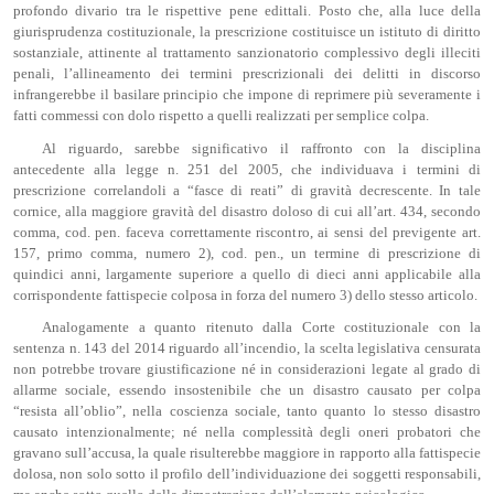
profondo divario tra le rispettive pene edittali. Posto che, alla luce della
giurisprudenza costituzionale, la prescrizione costituisce un istituto di diritto
sostanziale, attinente al trattamento sanzionatorio complessivo degli illeciti
penali, l’allineamento dei termini prescrizionali dei delitti in discorso
infrangerebbe il basilare principio che impone di reprimere più severamente i
fatti commessi con dolo rispetto a quelli realizzati per semplice colpa.
Al riguardo, sarebbe significativo il raffronto con la disciplina
antecedente alla legge n. 251 del 2005, che individuava i termini di
prescrizione correlandoli a “fasce di reati” di gravità decrescente. In tale
cornice, alla maggiore gravità del disastro doloso di cui all’art. 434, secondo
comma, cod. pen. faceva correttamente riscontro, ai sensi del previgente art.
157, primo comma, numero 2), cod. pen., un termine di prescrizione di
quindici anni, largamente superiore a quello di dieci anni applicabile alla
corrispondente fattispecie colposa in forza del numero 3) dello stesso articolo.
Analogamente a quanto ritenuto dalla Corte costituzionale con la
sentenza n. 143 del 2014 riguardo all’incendio, la scelta legislativa censurata
non potrebbe trovare giustificazione né in considerazioni legate al grado di
allarme sociale, essendo insostenibile che un disastro causato per colpa
“resista all’oblio”, nella coscienza sociale, tanto quanto lo stesso disastro
causato intenzionalmente; né nella complessità degli oneri probatori che
gravano sull’accusa, la quale risulterebbe maggiore in rapporto alla fattispecie
dolosa, non solo sotto il profilo dell’individuazione dei soggetti responsabili,