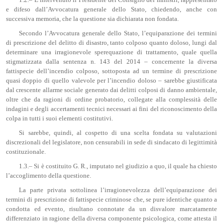
e difeso dall’Avvocatura generale dello Stato, chiedendo, anche con
successiva memoria, che la questione sia dichiarata non fondata.
Secondo l’Avvocatura generale dello Stato, l’equiparazione dei termini
di prescrizione del delitto di disastro, tanto colposo quanto doloso, lungi dal
determinare una irragionevole sperequazione di trattamento, quale quella
stigmatizzata dalla sentenza n. 143 del 2014 – concernente la diversa
fattispecie dell’incendio colposo, sottoposta ad un termine di prescrizione
quasi doppio di quello valevole per l’incendio doloso – sarebbe giustificata
dal crescente allarme sociale generato dai delitti colposi di danno ambientale,
oltre che da ragioni di ordine probatorio, collegate alla complessità delle
indagini e degli accertamenti tecnici necessari ai fini del riconoscimento della
colpa in tutti i suoi elementi costitutivi.
Si sarebbe, quindi, al cospetto di una scelta fondata su valutazioni
discrezionali del legislatore, non censurabili in sede di sindacato di legittimità
costituzionale.
1.3.– Si è costituito G. R., imputato nel giudizio a quo, il quale ha chiesto
l’accoglimento della questione.
La parte privata sottolinea l’irragionevolezza dell’equiparazione dei
termini di prescrizione di fattispecie criminose che, se pure identiche quanto a
condotta ed evento, risultano connotate da un disvalore marcatamente
differenziato in ragione della diversa componente psicologica, come attesta il