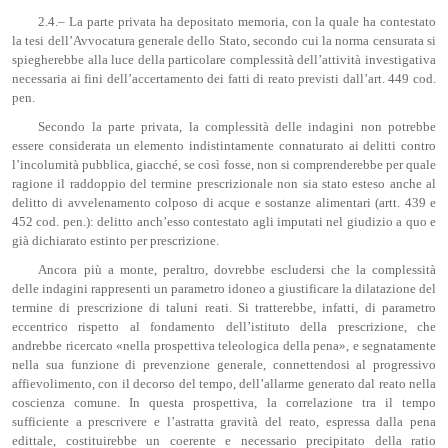
2.4.– La parte privata ha depositato memoria, con la quale ha contestato
la tesi dell’Avvocatura generale dello Stato, secondo cui la norma censurata si
spiegherebbe alla luce della particolare complessità dell’attività investigativa
necessaria ai fini dell’accertamento dei fatti di reato previsti dall’art. 449 cod.
pen.
Secondo la parte privata, la complessità delle indagini non potrebbe
essere considerata un elemento indistintamente connaturato ai delitti contro
l’incolumità pubblica, giacché, se così fosse, non si comprenderebbe per quale
ragione il raddoppio del termine prescrizionale non sia stato esteso anche al
delitto di avvelenamento colposo di acque e sostanze alimentari (artt. 439 e
452 cod. pen.): delitto anch’esso contestato agli imputati nel giudizio a quo e
già dichiarato estinto per prescrizione.
Ancora più a monte, peraltro, dovrebbe escludersi che la complessità
delle indagini rappresenti un parametro idoneo a giustificare la dilatazione del
termine di prescrizione di taluni reati. Si tratterebbe, infatti, di parametro
eccentrico rispetto al fondamento dell’istituto della prescrizione, che
andrebbe ricercato «nella prospettiva teleologica della pena», e segnatamente
nella sua funzione di prevenzione generale, connettendosi al progressivo
affievolimento, con il decorso del tempo, dell’allarme generato dal reato nella
coscienza comune. In questa prospettiva, la correlazione tra il tempo
sufficiente a prescrivere e l’astratta gravità del reato, espressa dalla pena
edittale, costituirebbe un coerente e necessario precipitato della ratio