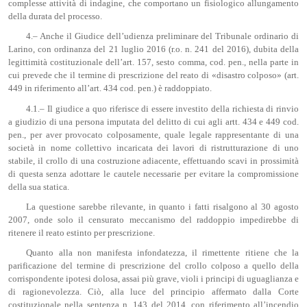
complesse attività di indagine, che comportano un fisiologico allungamento
della durata del processo.
4.– Anche il Giudice dell’udienza preliminare del Tribunale ordinario di
Larino, con ordinanza del 21 luglio 2016 (r.o. n. 241 del 2016), dubita della
legittimità costituzionale dell’art. 157, sesto comma, cod. pen., nella parte in
cui prevede che il termine di prescrizione del reato di «disastro colposo» (art.
449 in riferimento all’art. 434 cod. pen.) è raddoppiato.
4.1.– Il giudice a quo riferisce di essere investito della richiesta di rinvio
a giudizio di una persona imputata del delitto di cui agli artt. 434 e 449 cod.
pen., per aver provocato colposamente, quale legale rappresentante di una
società in nome collettivo incaricata dei lavori di ristrutturazione di uno
stabile, il crollo di una costruzione adiacente, effettuando scavi in prossimità
di questa senza adottare le cautele necessarie per evitare la compromissione
della sua statica.
La questione sarebbe rilevante, in quanto i fatti risalgono al 30 agosto
2007, onde solo il censurato meccanismo del raddoppio impedirebbe di
ritenere il reato estinto per prescrizione.
Quanto alla non manifesta infondatezza, il rimettente ritiene che la
parificazione del termine di prescrizione del crollo colposo a quello della
corrispondente ipotesi dolosa, assai più grave, violi i principi di uguaglianza e
di ragionevolezza. Ciò, alla luce del principio affermato dalla Corte
costituzionale nella sentenza n. 143 del 2014, con riferimento all’incendio