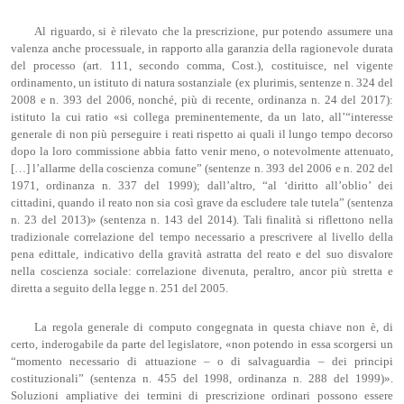
Al riguardo, si è rilevato che la prescrizione, pur potendo assumere una
valenza anche processuale, in rapporto alla garanzia della ragionevole durata
del processo (art. 111, secondo comma, Cost.), costituisce, nel vigente
ordinamento, un istituto di natura sostanziale (ex plurimis, sentenze n. 324 del
2008 e n. 393 del 2006, nonché, più di recente, ordinanza n. 24 del 2017):
istituto la cui ratio «si collega preminentemente, da un lato, all’“interesse
generale di non più perseguire i reati rispetto ai quali il lungo tempo decorso
dopo la loro commissione abbia fatto venir meno, o notevolmente attenuato,
[…] l’allarme della coscienza comune” (sentenze n. 393 del 2006 e n. 202 del
1971, ordinanza n. 337 del 1999); dall’altro, “al ‘diritto all’oblio’ dei
cittadini, quando il reato non sia così grave da escludere tale tutela” (sentenza
n. 23 del 2013)» (sentenza n. 143 del 2014). Tali finalità si riflettono nella
tradizionale correlazione del tempo necessario a prescrivere al livello della
pena edittale, indicativo della gravità astratta del reato e del suo disvalore
nella coscienza sociale: correlazione divenuta, peraltro, ancor più stretta e
diretta a seguito della legge n. 251 del 2005.
La regola generale di computo congegnata in questa chiave non è, di
certo, inderogabile da parte del legislatore, «non potendo in essa scorgersi un
“momento necessario di attuazione – o di salvaguardia – dei principi
costituzionali” (sentenza n. 455 del 1998, ordinanza n. 288 del 1999)».
Soluzioni ampliative dei termini di prescrizione ordinari possono essere