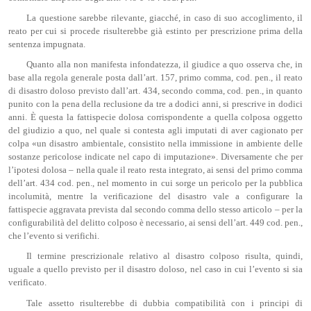
La questione sarebbe rilevante, giacché, in caso di suo accoglimento, il
reato per cui si procede risulterebbe già estinto per prescrizione prima della
sentenza impugnata.
Quanto alla non manifesta infondatezza, il giudice a quo osserva che, in
base alla regola generale posta dall’art. 157, primo comma, cod. pen., il reato
di disastro doloso previsto dall’art. 434, secondo comma, cod. pen., in quanto
punito con la pena della reclusione da tre a dodici anni, si prescrive in dodici
anni. È questa la fattispecie dolosa corrispondente a quella colposa oggetto
del giudizio a quo, nel quale si contesta agli imputati di aver cagionato per
colpa «un disastro ambientale, consistito nella immissione in ambiente delle
sostanze pericolose indicate nel capo di imputazione». Diversamente che per
l’ipotesi dolosa – nella quale il reato resta integrato, ai sensi del primo comma
dell’art. 434 cod. pen., nel momento in cui sorge un pericolo per la pubblica
incolumità, mentre la verificazione del disastro vale a configurare la
fattispecie aggravata prevista dal secondo comma dello stesso articolo – per la
configurabilità del delitto colposo è necessario, ai sensi dell’art. 449 cod. pen.,
che l’evento si verifichi.
Il termine prescrizionale relativo al disastro colposo risulta, quindi,
uguale a quello previsto per il disastro doloso, nel caso in cui l’evento si sia
verificato.
Tale assetto risulterebbe di dubbia compatibilità con i principi di