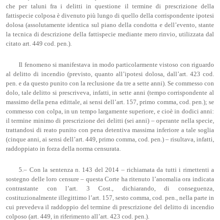
che per taluni fra i delitti in questione il termine di prescrizione della
fattispecie colposa è divenuto più lungo di quello della corrispondente ipotesi
dolosa (assolutamente identica sul piano della condotta e dell’evento, stante
la tecnica di descrizione della fattispecie mediante mero rinvio, utilizzata dal
citato art. 449 cod. pen.).
Il fenomeno si manifestava in modo particolarmente vistoso con riguardo
al delitto di incendio (previsto, quanto all’ipotesi dolosa, dall’art. 423 cod.
pen. e da questo punito con la reclusione da tre a sette anni). Se commesso con
dolo, tale delitto si prescriveva, infatti, in sette anni (tempo corrispondente al
massimo della pena edittale, ai sensi dell’art. 157, primo comma, cod. pen.); se
commesso con colpa, in un tempo largamente superiore, e cioè in dodici anni:
il termine minimo di prescrizione dei delitti (sei anni) – operante nella specie,
trattandosi di reato punito con pena detentiva massima inferiore a tale soglia
(cinque anni, ai sensi dell’art. 449, primo comma, cod. pen.) – risultava, infatti,
raddoppiato in forza della norma censurata.
5.– Con la sentenza n. 143 del 2014 – richiamata da tutti i rimettenti a
sostegno delle loro censure – questa Corte ha ritenuto l’anomalia ora indicata
contrastante con l’art. 3 Cost., dichiarando, di conseguenza,
costituzionalmente illegittimo l’art. 157, sesto comma, cod. pen., nella parte in
cui prevedeva il raddoppio del termine di prescrizione del delitto di incendio
colposo (art. 449, in riferimento all’art. 423 cod. pen.).