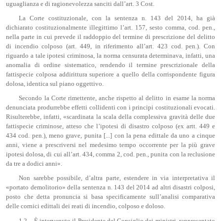
uguaglianza e di ragionevolezza sanciti dall’art. 3 Cost.
La Corte costituzionale, con la sentenza n. 143 del 2014, ha già
dichiarato costituzionalmente illegittimo l’art. 157, sesto comma, cod. pen.,
nella parte in cui prevede il raddoppio del termine di prescrizione del delitto
di incendio colposo (art. 449, in riferimento all’art. 423 cod. pen.). Con
riguardo a tale ipotesi criminosa, la norma censurata determinava, infatti, una
anomalia di ordine sistematico, rendendo il termine prescrizionale della
fattispecie colposa addirittura superiore a quello della corrispondente figura
dolosa, identica sul piano oggettivo.
Secondo la Corte rimettente, anche rispetto al delitto in esame la norma
denunciata produrrebbe effetti collidenti con i principi costituzionali evocati.
Risulterebbe, infatti, «scardinata la scala della complessiva gravità delle due
fattispecie criminose, atteso che l’ipotesi di disastro colposo (ex artt. 449 e
434 cod. pen.), meno grave, punita [...] con la pena edittale da uno a cinque
anni, viene a prescriversi nel medesimo tempo occorrente per la più grave
ipotesi dolosa, di cui all’art. 434, comma 2, cod. pen., punita con la reclusione
da tre a dodici anni».
Non sarebbe possibile, d’altra parte, estendere in via interpretativa il
«portato demolitorio» della sentenza n. 143 del 2014 ad altri disastri colposi,
posto che detta pronuncia si basa specificamente sull’analisi comparativa
delle cornici edittali dei reati di incendio, colposo e doloso.
1.2.– È intervenuto il Presidente del Consiglio dei ministri, rappresentato