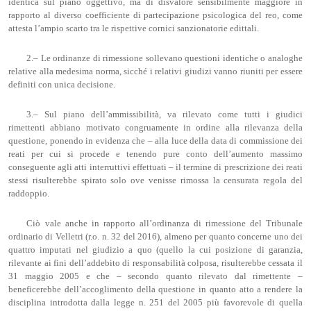
identica sul piano oggettivo, ma di disvalore sensibilmente maggiore in
rapporto al diverso coefficiente di partecipazione psicologica del reo, come
attesta l’ampio scarto tra le rispettive cornici sanzionatorie edittali.
2.– Le ordinanze di rimessione sollevano questioni identiche o analoghe
relative alla medesima norma, sicché i relativi giudizi vanno riuniti per essere
definiti con unica decisione.
3.– Sul piano dell’ammissibilità, va rilevato come tutti i giudici
rimettenti abbiano motivato congruamente in ordine alla rilevanza della
questione, ponendo in evidenza che – alla luce della data di commissione dei
reati per cui si procede e tenendo pure conto dell’aumento massimo
conseguente agli atti interruttivi effettuati – il termine di prescrizione dei reati
stessi risulterebbe spirato solo ove venisse rimossa la censurata regola del
raddoppio.
Ciò vale anche in rapporto all’ordinanza di rimessione del Tribunale
ordinario di Velletri (r.o. n. 32 del 2016), almeno per quanto concerne uno dei
quattro imputati nel giudizio a quo (quello la cui posizione di garanzia,
rilevante ai fini dell’addebito di responsabilità colposa, risulterebbe cessata il
31 maggio 2005 e che – secondo quanto rilevato dal rimettente –
beneficerebbe dell’accoglimento della questione in quanto atto a rendere la
disciplina introdotta dalla legge n. 251 del 2005 più favorevole di quella