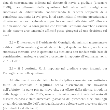
data di consumazione indicata nel decreto di rinvio a giudizio (dicembre
2008), l’accoglimento della questione influirebbe sullo svolgimento
successivo del dibattimento, condizionando le cadenze temporali della
complessa istruttoria da svolgere. In tal caso, infatti, il termine prescrizionale
di sette anni e mezzo spirerebbe dopo circa sei mesi dalla data dell’ordinanza
di rimessione, con la conseguenza che l’attività istruttoria dovrebbe esaurirsi
in tale ristretto arco temporale affinché possa giungersi ad una decisione sul
merito.
2.2.– È intervenuto il Presidente del Consiglio dei ministri, rappresentato
e difeso dall’Avvocatura generale dello Stato, il quale ha chiesto, anche con
successiva memoria, che la questione sia dichiarata non fondata sulla base di
considerazioni analoghe a quelle prospettate in rapporto all’ordinanza r.o. n.
237 del 2015.
2.3.– Si è costituito G. Z, imputato nel giudizio a quo, instando per
l’accoglimento della questione.
Ad ulteriore riprova del fatto che la disciplina censurata non costituisca
frutto di «meditata e legittima scelta discrezionale, ma travalichi
nell’arbitrio», la parte privata rileva che, per effetto della riforma introdotta
dalla legge n. 251 del 2005, mentre il termine prescrizionale del reato di
disastro colposo è stato aumentato (passando dai precedenti dieci anni agli
attuali dodici), quello dell’omologa fattispecie dolosa è stato viceversa ridotto
(da quindici a dodici anni).