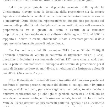
ma anche sotto quello della dimostrazione dell’elemento psicologico.
1.4.– La parte privata ha depositato memoria, nella quale ha
ulteriormente rilevato come la disciplina della prescrizione sia da sempre
ispirata al criterio della correlazione tra disvalore del reato e tempo necessario
a prescrivere. Detta disciplina rappresenterebbe, dunque, una proiezione sul
terreno della punibilità del principio – di rango costituzionale – di necessaria
proporzionalità fra la gravità del reato e l’entità della sanzione:
proporzionalità che sarebbe stata «scardinata» dalla legge n. 251 del 2005 in
rapporto al delitto in esame, obliterando il dato elementare per cui il dolo
rappresenta la forma più grave di colpevolezza.
2.– Con ordinanza del 19 novembre 2015 (r.o. n. 32 del 2016), il
Tribunale ordinario di Velletri ha sollevato, in riferimento all’art. 3 Cost.,
questione di legittimità costituzionale dell’art. 157, sesto comma, cod. pen.,
«nella parte in cui stabilisce il raddoppio dei termini di prescrizione per il
reato di disastro colposo ex art. 449 c.p. in relazione alla fattispecie dolosa di
cui all’art. 434, comma 2, c.p.».
2.1.– Il rimettente riferisce di essere investito del processo penale nei
confronti di quattro persone, imputate del delitto di cui agli artt. 449, primo
comma, e 434 cod. pen., per avere cagionato con colpa, tramite condotte
omissive contrastanti con gli obblighi di garanzia connessi alle funzioni da
esse rispettivamente svolte, un disastro ambientale, facendo sì che siti della
Valle del Sacco destinati ad insediamenti abitativi, agricoli e ad allevamento