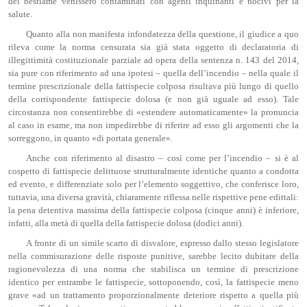
del bestiame venissero contaminati con agenti inquinanti e nocivi per la
salute.
Quanto alla non manifesta infondatezza della questione, il giudice a quo
rileva come la norma censurata sia già stata oggetto di declaratoria di
illegittimità costituzionale parziale ad opera della sentenza n. 143 del 2014,
sia pure con riferimento ad una ipotesi – quella dell’incendio – nella quale il
termine prescrizionale della fattispecie colposa risultava più lungo di quello
della corrispondente fattispecie dolosa (e non già uguale ad esso). Tale
circostanza non consentirebbe di «estendere automaticamente» la pronuncia
al caso in esame, ma non impedirebbe di riferire ad esso gli argomenti che la
sorreggono, in quanto «di portata generale».
Anche con riferimento al disastro – così come per l’incendio – si è al
cospetto di fattispecie delittuose strutturalmente identiche quanto a condotta
ed evento, e differenziate solo per l’elemento soggettivo, che conferisce loro,
tuttavia, una diversa gravità, chiaramente riflessa nelle rispettive pene edittali:
la pena detentiva massima della fattispecie colposa (cinque anni) è inferiore,
infatti, alla metà di quella della fattispecie dolosa (dodici anni).
A fronte di un simile scarto di disvalore, espresso dallo stesso legislatore
nella commisurazione delle risposte punitive, sarebbe lecito dubitare della
ragionevolezza di una norma che stabilisca un termine di prescrizione
identico per entrambe le fattispecie, sottoponendo, così, la fattispecie meno
grave «ad un trattamento proporzionalmente deteriore rispetto a quella più