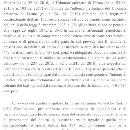
Velletri (r.o. n. 32 del 2016), il Tribunale ordinario di Torino (r.o. n. 53 del
2016 e n. 103 del 2017) e il Giudice dell’udienza preliminare del Tribunale
ordinario di Larino (r.o. n. 241 del 2016) dubitano della legittimità
costituzionale dell’art. 157, sesto comma, del codice penale, come sostituito
dall’art. 6 della legge 5 dicembre 2005, n. 251 (Modifiche al codice penale e
alla legge 26 luglio 1975, n. 354, in materia di attenuanti generiche, di
recidiva, di giudizio di comparazione delle circostanze di reato per i recidivi,
di usura e di prescrizione), nella parte in cui prevede che il termine di
prescrizione del delitto di crollo di costruzioni o altro disastro colposo (art.
449, in riferimento all’art. 434 cod. pen.) è raddoppiato. Alcune ordinanze di
rimessione riferiscono il dubbio di costituzionalità alla figura del «disastro
colposo» (r.o. n. 237 del 2015, n. 32 e n. 241 del 2016), altre a quella del
«crollo colposo» (r.o. n. 53 del 2016 e n. 103 del 2017), senza, peraltro, che ai
diversi nomina iuris impiegati dai rimettenti appaia corrispondere l’intento di
limitare l’auspicata declaratoria di illegittimità costituzionale a una parte
soltanto dei fatti repressi dal combinato disposto dei richiamati artt. 449 e 434
cod. pen.
Ad avviso dei giudici a quibus, la norma censurata violerebbe l’art. 3
della Costituzione, per contrasto con i principi di uguaglianza e di
ragionevolezza, giacché, in conseguenza del censurato raddoppio, il termine
di prescrizione del delitto in questione risulta uguale a quello della
corrispondente fattispecie dolosa (art. 434, secondo comma, cod. pen.),