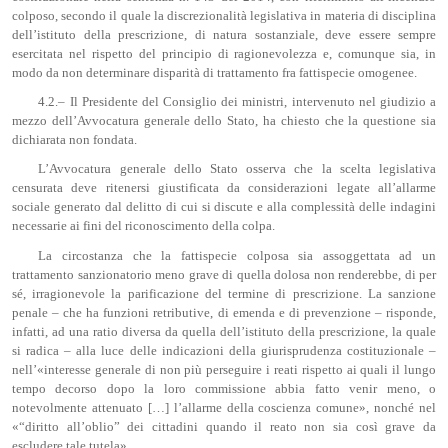
colposo, secondo il quale la discrezionalità legislativa in materia di disciplina
dell’istituto della prescrizione, di natura sostanziale, deve essere sempre
esercitata nel rispetto del principio di ragionevolezza e, comunque sia, in
modo da non determinare disparità di trattamento fra fattispecie omogenee.
4.2.– Il Presidente del Consiglio dei ministri, intervenuto nel giudizio a
mezzo dell’Avvocatura generale dello Stato, ha chiesto che la questione sia
dichiarata non fondata.
L’Avvocatura generale dello Stato osserva che la scelta legislativa
censurata deve ritenersi giustificata da considerazioni legate all’allarme
sociale generato dal delitto di cui si discute e alla complessità delle indagini
necessarie ai fini del riconoscimento della colpa.
La circostanza che la fattispecie colposa sia assoggettata ad un
trattamento sanzionatorio meno grave di quella dolosa non renderebbe, di per
sé, irragionevole la parificazione del termine di prescrizione. La sanzione
penale – che ha funzioni retributive, di emenda e di prevenzione – risponde,
infatti, ad una ratio diversa da quella dell’istituto della prescrizione, la quale
si radica – alla luce delle indicazioni della giurisprudenza costituzionale –
nell’«interesse generale di non più perseguire i reati rispetto ai quali il lungo
tempo decorso dopo la loro commissione abbia fatto venir meno, o
notevolmente attenuato […] l’allarme della coscienza comune», nonché nel
«“diritto all’oblio” dei cittadini quando il reato non sia così grave da
escludere tale tutela».