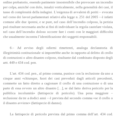
ordine probatorio, essendo parimente insostenibile che provocare un incendio
per colpa, anziché con dolo, innalzi verticalmente, nella generalità dei casi, il
tasso di complessità della indagini. L’esigenza di avvalersi di periti – evocata
nel corso dei lavori parlamentari relativi alla legge n. 251 del 2005 – è infatti
comune alle due ipotesi, e se pure, nel caso dell’incendio colposo, la perizia
può risultare necessaria anche ai fini di individuare la regola cautelare violata,
nel caso dell’incendio doloso occorre fare i conti con le maggiori difficoltà
che usualmente incontra l’identificazione dei soggetti responsabili.
6.– Ad avviso degli odierni rimettenti, analoga declaratoria di
illegittimità costituzionale si imporrebbe anche in rapporto al delitto di crollo
di costruzioni o altro disastro colposo, risultante dal combinato disposto degli
artt. 449 e 434 cod. pen.
L’art. 434 cod. pen., al primo comma, punisce con la reclusione da uno a
cinque anni «chiunque, fuori dei casi preveduti dagli articoli precedenti,
commette un fatto diretto a cagionare il crollo di una costruzione o di una
parte di essa ovvero un altro disastro […], se dal fatto deriva pericolo per la
pubblica incolumità» (fattispecie di pericolo). Una pena maggiore –
reclusione da tre a dodici anni – è prevista dal secondo comma «se il crollo o
il disastro avviene» (fattispecie di danno).
La fattispecie di pericolo prevista dal primo comma dell’art. 434 cod.