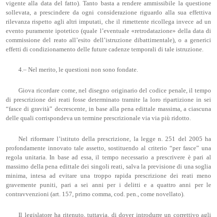
vigente alla data del fatto). Tanto basta a rendere ammissibile la questione
sollevata, a prescindere da ogni considerazione riguardo alla sua effettiva
rilevanza rispetto agli altri imputati, che il rimettente ricollega invece ad un
evento puramente ipotetico (quale l’eventuale «retrodatazione» della data di
commissione del reato all’esito dell’istruzione dibattimentale), o a generici
effetti di condizionamento delle future cadenze temporali di tale istruzione.
4.– Nel merito, le questioni non sono fondate.
Giova ricordare come, nel disegno originario del codice penale, il tempo
di prescrizione dei reati fosse determinato tramite la loro ripartizione in sei
“fasce di gravità” decrescente, in base alla pena edittale massima, a ciascuna
delle quali corrispondeva un termine prescrizionale via via più ridotto.
Nel riformare l’istituto della prescrizione, la legge n. 251 del 2005 ha
profondamente innovato tale assetto, sostituendo al criterio “per fasce” una
regola unitaria. In base ad essa, il tempo necessario a prescrivere è pari al
massimo della pena edittale dei singoli reati, salva la previsione di una soglia
minima, intesa ad evitare una troppo rapida prescrizione dei reati meno
gravemente puniti, pari a sei anni per i delitti e a quattro anni per le
contravvenzioni (art. 157, primo comma, cod. pen., come novellato).
Il legislatore ha ritenuto, tuttavia, di dover introdurre un correttivo agli