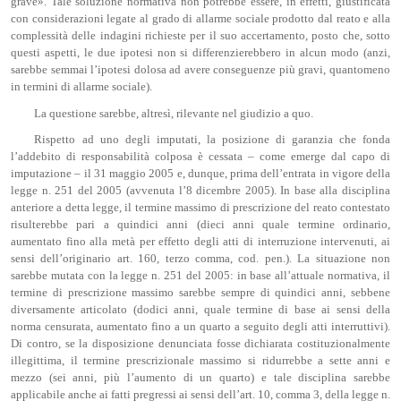
grave». Tale soluzione normativa non potrebbe essere, in effetti, giustificata
con considerazioni legate al grado di allarme sociale prodotto dal reato e alla
complessità delle indagini richieste per il suo accertamento, posto che, sotto
questi aspetti, le due ipotesi non si differenzierebbero in alcun modo (anzi,
sarebbe semmai l’ipotesi dolosa ad avere conseguenze più gravi, quantomeno
in termini di allarme sociale).
La questione sarebbe, altresì, rilevante nel giudizio a quo.
Rispetto ad uno degli imputati, la posizione di garanzia che fonda
l’addebito di responsabilità colposa è cessata – come emerge dal capo di
imputazione – il 31 maggio 2005 e, dunque, prima dell’entrata in vigore della
legge n. 251 del 2005 (avvenuta l’8 dicembre 2005). In base alla disciplina
anteriore a detta legge, il termine massimo di prescrizione del reato contestato
risulterebbe pari a quindici anni (dieci anni quale termine ordinario,
aumentato fino alla metà per effetto degli atti di interruzione intervenuti, ai
sensi dell’originario art. 160, terzo comma, cod. pen.). La situazione non
sarebbe mutata con la legge n. 251 del 2005: in base all’attuale normativa, il
termine di prescrizione massimo sarebbe sempre di quindici anni, sebbene
diversamente articolato (dodici anni, quale termine di base ai sensi della
norma censurata, aumentato fino a un quarto a seguito degli atti interruttivi).
Di contro, se la disposizione denunciata fosse dichiarata costituzionalmente
illegittima, il termine prescrizionale massimo si ridurrebbe a sette anni e
mezzo (sei anni, più l’aumento di un quarto) e tale disciplina sarebbe
applicabile anche ai fatti pregressi ai sensi dell’art. 10, comma 3, della legge n.