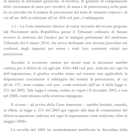
in materia di attenuanti generiche, di recidiva, di giudizio di comparazione
delle circostanze di reato per i recidivi, di usura e di prescrizione), nella parte
in cui prevede che il termine di prescrizione del reato di «disastro colposo», di
cui all’art. 449, in relazione all’art. 434 cod. pen., è raddoppiato.
1.1.– La Corte rimettente riferisce di essere investita del ricorso proposto
dal Procuratore della Repubblica presso il Tribunale ordinario di Sassari
avverso la sentenza del Giudice per le indagini preliminari del medesimo
Tribunale del 6 marzo 2014, che aveva dichiarato non doversi procedere nei
confronti degli imputati per essere i reati loro contestati estinti per
prescrizione.
Secondo il ricorrente, mentre per alcuni reati la decisione sarebbe
corretta, per il delitto di cui agli artt. 434 e 449 cod. pen., indicato nel capo h)
dell’imputazione, il giudice avrebbe errato nel ritenere non applicabile la
disposizione concernente il raddoppio dei termini di prescrizione, di cui
all’art. 157, sesto comma, cod. pen., come sostituito dall’art. 6 della legge n.
251 del 2005. Tale legge è entrata, infatti, in vigore l’8 dicembre 2005, e non
nel 2008, come ritenuto nella sentenza impugnata.
Il ricorso – ad avviso della Corte rimettente – sarebbe fondato, essendo,
in effetti, la legge n. 251 del 2005 già vigente alla data di commissione del
delitto in questione, indicato nel capo di imputazione come realizzato «fino al
maggio 2006».
La novella del 2005 ha profondamente modificato la disciplina della