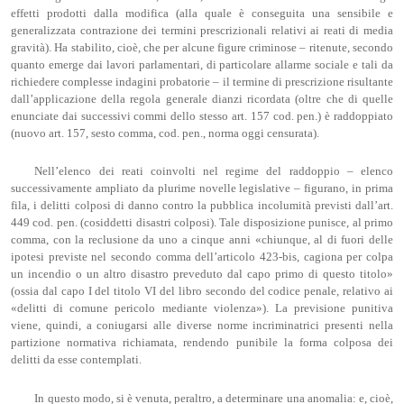
effetti prodotti dalla modifica (alla quale è conseguita una sensibile e
generalizzata contrazione dei termini prescrizionali relativi ai reati di media
gravità). Ha stabilito, cioè, che per alcune figure criminose – ritenute, secondo
quanto emerge dai lavori parlamentari, di particolare allarme sociale e tali da
richiedere complesse indagini probatorie – il termine di prescrizione risultante
dall’applicazione della regola generale dianzi ricordata (oltre che di quelle
enunciate dai successivi commi dello stesso art. 157 cod. pen.) è raddoppiato
(nuovo art. 157, sesto comma, cod. pen., norma oggi censurata).
Nell’elenco dei reati coinvolti nel regime del raddoppio – elenco
successivamente ampliato da plurime novelle legislative – figurano, in prima
fila, i delitti colposi di danno contro la pubblica incolumità previsti dall’art.
449 cod. pen. (cosiddetti disastri colposi). Tale disposizione punisce, al primo
comma, con la reclusione da uno a cinque anni «chiunque, al di fuori delle
ipotesi previste nel secondo comma dell’articolo 423-bis, cagiona per colpa
un incendio o un altro disastro preveduto dal capo primo di questo titolo»
(ossia dal capo I del titolo VI del libro secondo del codice penale, relativo ai
«delitti di comune pericolo mediante violenza»). La previsione punitiva
viene, quindi, a coniugarsi alle diverse norme incriminatrici presenti nella
partizione normativa richiamata, rendendo punibile la forma colposa dei
delitti da esse contemplati.
In questo modo, si è venuta, peraltro, a determinare una anomalia: e, cioè,