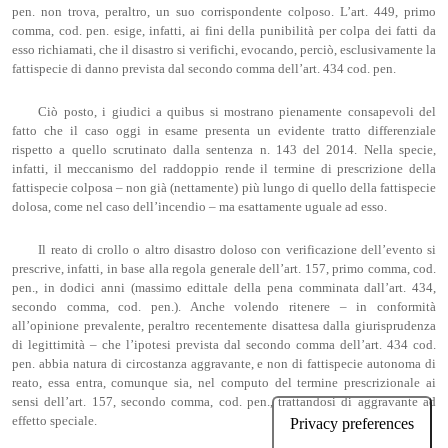
pen. non trova, peraltro, un suo corrispondente colposo. L’art. 449, primo
comma, cod. pen. esige, infatti, ai fini della punibilità per colpa dei fatti da
esso richiamati, che il disastro si verifichi, evocando, perciò, esclusivamente la
fattispecie di danno prevista dal secondo comma dell’art. 434 cod. pen.
Ciò posto, i giudici a quibus si mostrano pienamente consapevoli del
fatto che il caso oggi in esame presenta un evidente tratto differenziale
rispetto a quello scrutinato dalla sentenza n. 143 del 2014. Nella specie,
infatti, il meccanismo del raddoppio rende il termine di prescrizione della
fattispecie colposa – non già (nettamente) più lungo di quello della fattispecie
dolosa, come nel caso dell’incendio – ma esattamente uguale ad esso.
Il reato di crollo o altro disastro doloso con verificazione dell’evento si
prescrive, infatti, in base alla regola generale dell’art. 157, primo comma, cod.
pen., in dodici anni (massimo edittale della pena comminata dall’art. 434,
secondo comma, cod. pen.). Anche volendo ritenere – in conformità
all’opinione prevalente, peraltro recentemente disattesa dalla giurisprudenza
di legittimità – che l’ipotesi prevista dal secondo comma dell’art. 434 cod.
pen. abbia natura di circostanza aggravante, e non di fattispecie autonoma di
reato, essa entra, comunque sia, nel computo del termine prescrizionale ai
sensi dell’art. 157, secondo comma, cod. pen., trattandosi di aggravante ad
effetto speciale.